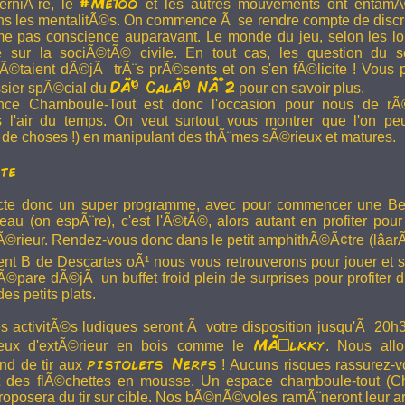
#MeToo
erniÃ¨re, le
et les autres mouvements ont entamÃ
s les mentalitÃ©s. On commence Ã se rendre compte de discri
e pas conscience auparavant. Le monde du jeu, selon les loi
 sur la sociÃ©tÃ© civile. En tout cas, les question du 
 Ã©taient dÃ©jÃ trÃ¨s prÃ©sents et on s'en fÃ©licite ! Vous 
DÃ© CalÃ© NÂ°2
ssier spÃ©cial du
pour en savoir plus.
ce Chamboule-Tout est donc l'occasion pour nous de rÃ©
s l'air du temps. On veut surtout vous montrer que l'on pe
 de choses !) en manipulant des thÃ¨mes sÃ©rieux et matures.
te
cte donc un super programme, avec pour commencer une Be
beau (on espÃ¨re), c'est l'Ã©tÃ©, alors autant en profiter pou
tÃ©rieur. Rendez-vous donc dans le petit amphithÃ©Ã¢tre (lâ
nt B de Descartes oÃ¹ nous vous retrouverons pour jouer et 
Ã©pare dÃ©jÃ un buffet froid plein de surprises pour profiter d
s petits plats.
es activitÃ©s ludiques seront Ã votre disposition jusqu'Ã 20h30
MÃ¶lkky
eux d'extÃ©rieur en bois comme le
. Nous all
pistolets Nerfs
nd de tir aux
! Aucuns risques rassurez-vou
ent des flÃ©chettes en mousse. Un espace chamboule-tout (C
proposera du tir sur cible. Nos bÃ©nÃ©voles ramÃ¨neront leur a