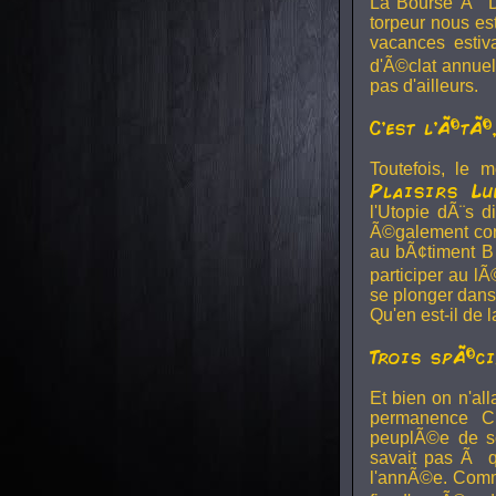
La Bourse Ã DÃ
torpeur nous es
vacances estiv
d'Ã©clat annuel
pas d'ailleurs.
C'est l'Ã©tÃ©
Toutefois, le 
Plaisirs Lu
l'Utopie dÃ¨s 
Ã©galement cont
au bÃ¢timent B 
participer au l
se plonger dans
Qu'en est-il de
Trois spÃ©ci
Et bien on n'al
permanence Ch
peuplÃ©e de sc
savait pas Ã qu
l'annÃ©e. Comme 