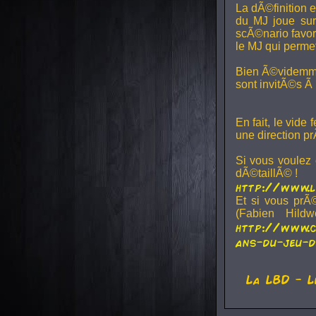
La dÃ©finition e
du MJ joue sur 
scÃ©nario favori
le MJ qui permet
Bien Ã©videmment
sont invitÃ©s Ã
En fait, le vide
une direction pr
Si vous voulez e
dÃ©taillÃ© !
http://www.l
Et si vous prÃ©
(Fabien Hild
http://www.c
ans-du-jeu-d
La
LBD
- L