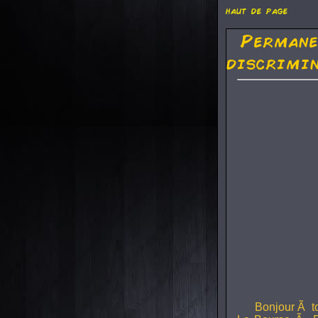
haut de page
Permane
discrimi
Bonjour Ã to