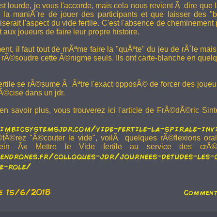
st lourde, je vous l'accorde, mais cela nous revient Ã dire que
la maniÃ¨re de jouer des participants et que laisser des "
serait l'aspect du vide fertile. C'est l'absence de cheminement 
 aux joueurs de faire leur propre histoire.
, il faut tout de mÃªme faire la "quÃªte" du jeu de rÃ´le mais 
 rÃ©soudre cette Ã©nigme seuls. Ils ont carte-blanche en quelq
 fertile se rÃ©sume Ã Ãªtre l'exact opposÃ© de forcer des joue
Ã©cise dans un jdr.
n savoir plus, vous trouverez ici l'article de FrÃ©dÃ©ric Sint
imbicsystemsjdr.com/vide-fertile-la-spirale-inv
fÃ©rez "Ã©couter le vide", voilÃ quelques rÃ©flexions oral
wein Â« Mettre le Vide fertile au service des crÃ©
endrones.fr/colloques-jdr/journees-detudes-les-
e-role/
e 15/6/2018
Comment