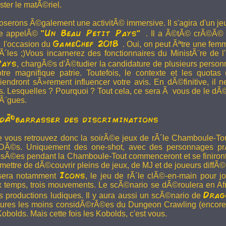
ster le matÃ©riel.
serons Ã©galement une activitÃ© immersive. Il s'agira d'un jeu
"Un Beau Petit Pays"
re appelÃ©
. Il a Ã©tÃ© crÃ©Ã©
GameChef 2018
 l'occasion du
. Oui, on peut Ãªtre une fem
Ã´les ;)Vous incarnerez des fonctionnaires du MinistÃ¨re de l
Pays
, chargÃ©s d'Ã©tudier la candidature de plusieurs pers
re magnifique patrie. Toutefois, le contexte et les quotas
iendront sÃ»rement influencer votre avis. En dÃ©finitive, il n
. Lesquelles ? Pourquoi ? Tout cela, ce sera Ã vous de le dÃ
lÃ¨gues.
dÃ©barrasser des discriminations
e vous retrouvez donc la soirÃ©e jeux de rÃ´le Chamboule-To
Ã©s. Uniquement des one-shot, avec des personnages prÃ
sÃ©es pendant la Chamboule-Tout commenceront et se finiron
mettre de dÃ©couvrir pleins de jeux, de MJ et de joueurs diffÃ©r
Icons
sera notamment
, le jeu de rÃ´le clÃ©-en-main pour j
temps, trois mouvements. Le scÃ©nario se dÃ©roulera en Afr
Drag
s productions ludiques. Il y aura aussi un scÃ©nario de
tures les moins considÃ©rÃ©es du Dungeon Crawling (encore
 Kobolds. Mais cette fois les Kobolds, c'est vous.