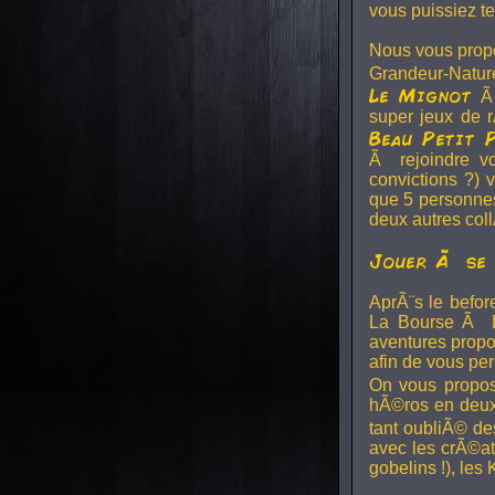
vous puissiez te
Nous vous propo
Grandeur-Natu
Le Mignot
Ã
super jeux de r
Beau Petit 
Ã rejoindre vot
convictions ?) v
que 5 personnes
deux autres col
Jouer Ã se 
AprÃ¨s le befor
La Bourse Ã D
aventures propo
afin de vous per
On vous propo
hÃ©ros en deux 
tant oubliÃ© de
avec les crÃ©a
gobelins !), les