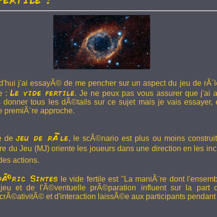
d'hui j'ai essayÃ© de me pencher sur un aspect du jeu de rÃ´l
Le vide fertile
e :
. Je ne peux pas vous assurer que j'ai 
 donner tous les dÃ©tails sur ce sujet mais je vais essayer, 
e premiÃ¨re approche.
jeu de rÃ´le
ie de
, le scÃ©nario est plus ou moins construit
 du Jeu (MJ) oriente les joueurs dans une direction en les incit
des actions.
dÃ©ric Sintes
le vide fertile est "La maniÃ¨re dont l'ensemb
jeu et de l'Ã©ventuelle prÃ©paration influent sur la part 
Ã©ativitÃ© et d'interaction laissÃ©e aux participants pendant l