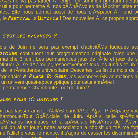
©s ne va pas tarder Ã entrer en sommeil pendant quelqu
t utile pour permettre Ã nos bÃ©nÃ©voles de lÃ¢cher prise et 
ales. Elle nous permet aussi de nous prÃ©parer Ã fond p
Festival d'Ultavia
, le
! Des nouvelles Ã ce propos appr
, c'est les vacances ?
mois de Juin ne sera pas exempt d'activitÃ©s ludiques ass
diques
continuent leur programmation originale avec une
dimanche 3 juin. Les permanences jeux de rÃ´le et jeux de 
inuer Ã se dÃ©rouler, respectivement tous les lundis et un 
de la rÃ©sidence universitaire Descartes. La fin du mois de 
A Place To Geek
Ã©gendaire
, les vacances-GN-animations d
 un univers quasi-apocalyptique pour cette annÃ©e !
 la permanence Chamboule-Tout de Juin ?
ales pour 10 uniques !
lait pas laisser arriver l'Ã©tÃ© sans fÃªter Ã§a ! PrÃ©parez-vo
amboule-Tout SpÃ©ciale de Juin. AprÃ¨s celle spÃ©cia
Ã©narios horrifiques, et la spÃ©ciale MystÃ¨res de FÃ©vrie
oi on allait jouer, notre association a choisit un thÃ¨me for
l'affiche vous le montre, il s'agira de casser les discriminat