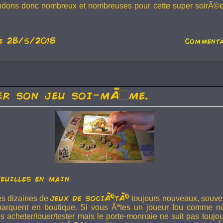
ndons donc nombreux et nombreuses pour cette super soirÃ©e
e 28/5/2018
Commenta
r son jeu soi-mÃªme.
feuilles en main
jeux de sociÃ©tÃ©
s dizaines de
toujours nouveaux, souvent
arquent en boutique. Si vous Ãªtes un joueur fou comme n
es acheter/louer/tester mais le porte-monnaie ne suit pas toujo