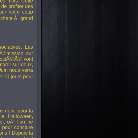
es mois. Cette
de profiter des
our notre coup
ochent Ã grand
ociatives. Les
 Ã©mission sur
sociÃ©tÃ© vont
mardi sur deux,
Juin nous verra
e 10 jours pour
us donc pour la
le Halloween,
r, oÃ¹ l'on ne
t pour conclure
ions ! Depuis la