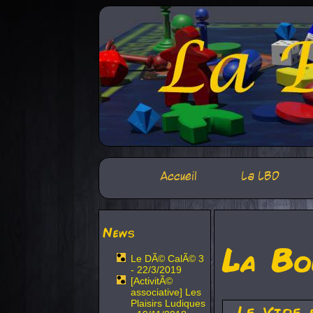
Accueil
La LBD
News
La Bo
Le DÃ© CalÃ© 3
- 22/3/2019
[ActivitÃ©
associative] Les
Plaisirs Ludiques
Le Vide 