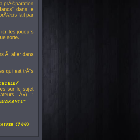
 la prÃ©paration
blancs" dans le
prÃ©cis fait par
ici, les joueurs
ue sorte.
urs Ã aller dans
es qui est trÃ¨s
isible/
es sur le sujet
ateurs Â») :
quarante-
aires (799)