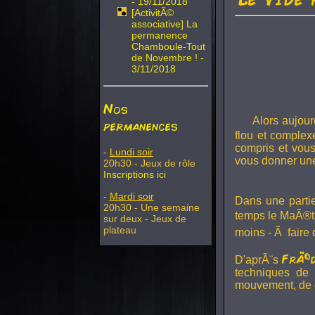
- 19/11/2018
[ActivitÃ©
associative] La
permanence
Chamboule-Tout
de Novembre ! -
3/11/2018
Nos
Alors aujour
permanences
flou et complex
compris et vous
-
Lundi soir
vous donner un
20h30 - Jeux de rôle
Inscriptions ici
-
Mardi soir
Dans une part
20h30 - Une semaine
temps le MaÃ®tre
sur deux - Jeux de
plateau
moins - Ã faire 
FrÃ©
D'aprÃ¨s
techniques de 
mouvement, de cr