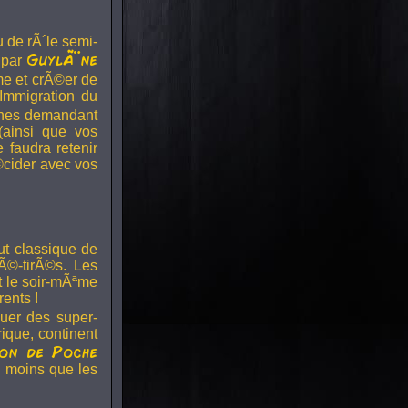
 de rÃ´le semi-
GuylÃ¨ne
 par
me et crÃ©er de
'Immigration du
onnes demandant
 (ainsi que vos
e faudra retenir
©cider avec vos
ut classique de
©-tirÃ©s. Les
t le soir-mÃªme
ents !
ouer des super-
ique, continent
on de Poche
 moins que les