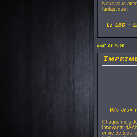
Nous vous atte
fantastique !
La
LBD
- L
haut de page
Imprime
Des jeux 
Chaque mois de
innovants dÃ©b
envie de tous l