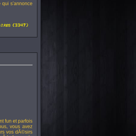
 qui s'annonce
ires (3347)
 fun et parfois
ous, vous avez
urs vos dÃ©sirs