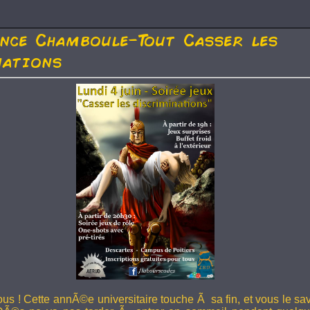
nce Chamboule-Tout Casser les
nations
us ! Cette annÃ©e universitaire touche Ã sa fin, et vous le sa