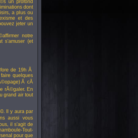
©s un profond
minations dont
sirs, a plus ou
sexisme et des
pouvez jeter un
affirmer notre
ut s'amuser (et
fore de 19h Ã
r faire quelques
arÃ©opage) Ã cÃ
se rÃ©galer. En
u grand air tout
. Il y aura par
ons aussi vous
s, il s'agit de
hamboule-Tout-
rsenal pour que