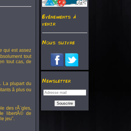
Evénements à
venir
Nous suivre
e qui est assez
absolument tout
en tout cas, de
Newsletter
. La plupart du
ants â plus ou
le des rÃ¨gles,
de libertÃ© de
e jeu".