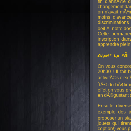
fin d'annÃ©e d
changement dan
on n'avait mÃªm
moins d'avance
discriminations
oeil Ã notre do
Cette permanen
inscription dan
apprendre plein
Avant la fÃª
On vous conco
20h30 ! Il fait 
activitÃ©s d'ex
´tÃ© du bÃ¢time
effet on vous pr
en dÃ©gustant de
Ensuite, divers
exemple des j
proposer un sta
jouets qui tir
ception!) vous 