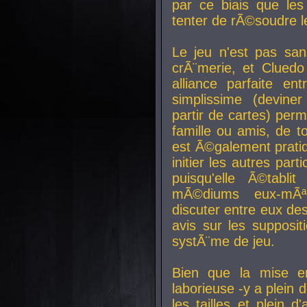
par ce biais que le
tenter de rÃ©soudre l
Le jeu n'est pas san
crÃ¨merie, et Clued
alliance parfaite e
simplissime (devine
partir de cartes) perm
famille ou amis, de t
est Ã©galement prati
initier les autres par
puisqu'elle Ã©tabli
mÃ©diums eux-mÃ
discuter entre eux de
avis sur les supposit
systÃ¨me de jeu.
Bien que la mise e
laborieuse -y a plein 
les tailles et plein d