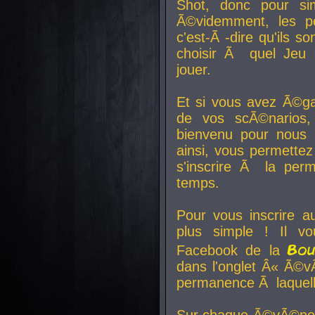
Shot, donc pour si
Ã©videmment, les pe
c'est-Ã -dire qu'ils
choisir Ã quel Jeu 
jouer.
Et si vous avez Ã©ga
de vos scÃ©narios,
bienvenu pour nous 
ainsi, vous permettez
s'inscrire Ã la per
temps.
Pour vous inscrire a
plus simple ! Il vo
Bo
Facebook de la
dans l'onglet Â« Ã©v
permanence Ã laquelle
Sur chaque Ã©vÃ©nem