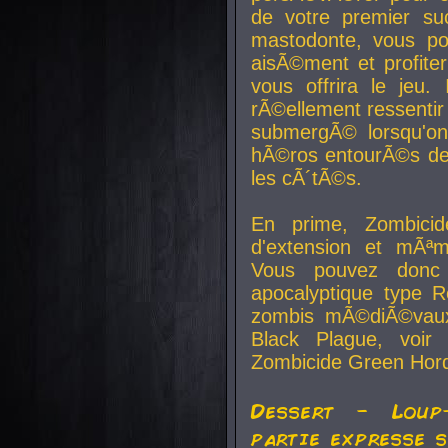
de votre premier su
mastodonte, vous po
aisÃ©ment et profite
vous offrira le jeu.
rÃ©ellement ressentir 
submergÃ© lorsqu'on 
hÃ©ros entourÃ©s de
les cÃ´tÃ©s.
En prime, Zombicide
d'extension et mÃªm
Vous pouvez donc 
apocalyptique type R
zombis mÃ©diÃ©vaux-
Black Plague, voi
Zombicide Green Hor
Dessert - Loup
partie expresse 