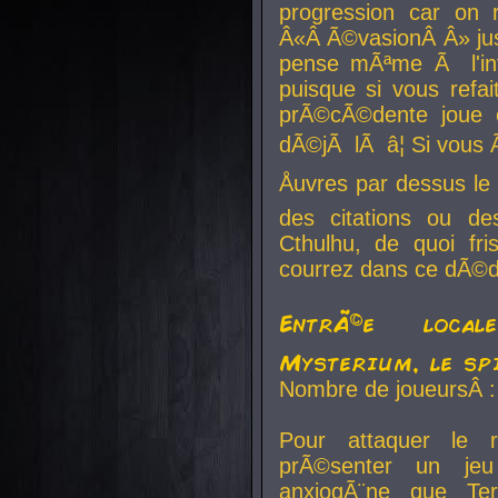
progression car on 
Â«Â Ã©vasionÂ Â» jusq
pense mÃªme Ã l'inf
puisque si vous refai
prÃ©cÃ©dente joue e
dÃ©jÃ lÃ â¦ Si vous 
Åuvres par dessus l
des citations ou d
Cthulhu, de quoi f
courrez dans ce dÃ©da
EntrÃ©e local
Mysterium, le sp
Nombre de joueursÂ :
Pour attaquer le 
prÃ©senter un je
anxiogÃ¨ne que Te