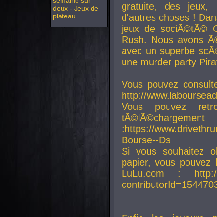
semaine sur
gratuite, des jeux,
deux - Jeux de
plateau
d'autres choses ! Da
jeux de sociÃ©tÃ© O
Rush. Nous avons Ã©
avec un superbe scÃ©
une murder party Pira
Vous pouvez consulte
http://www.laboursead
Vous pouvez ret
tÃ©lÃ©chargement
:https://www.driveth
Bourse--Ds
Si vous souhaitez o
papier, vous pouvez 
LuLu.com : http://w
contributorId=154470