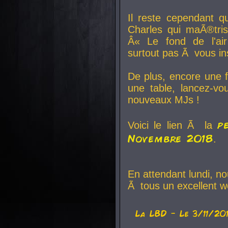
Il reste cependant q
Charles qui maÃ®tri
Â« Le fond de l'air
surtout pas Ã vous ins
De plus, encore une f
une table, lancez-v
nouveaux MJs !
p
Voici le lien Ã la
Novembre 2018
.
En attendant lundi, n
Ã tous un excellent w
La
LBD
- Le 3/11/20