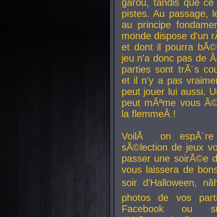
garou, tandis que ce 
pistes. Au passage, le
au principe fondamen
monde dispose d'un rÃ´
et dont il pourra bÃ©
jeu n'a donc pas de 
parties sont trÃ¨s c
et il n'y a pas vraime
peut jouer lui aussi.
peut mÃªme vous Ã©di
la flemmeÂ !
VoilÃ on espÃ¨re 
sÃ©lection de jeux vo
passer une soirÃ©e d
vous laissera de bons
soir d'Halloween, nâ
photos de vos parti
Facebook ou su