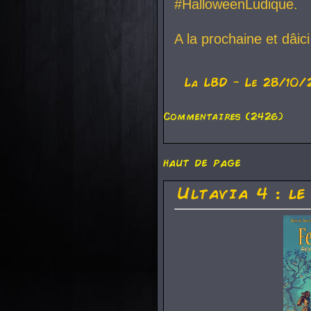
#HalloweenLudique.
A la prochaine et dâic
La
LBD
- Le 28/10/
Commentaires (2426)
haut de page
Ultavia 4 : le