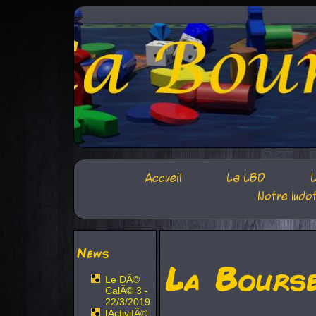
Accueil
La LBD
L
Notre ludo
News
La Bours
Le DÃ©
CalÃ© 3 -
22/3/2019
[ActivitÃ©