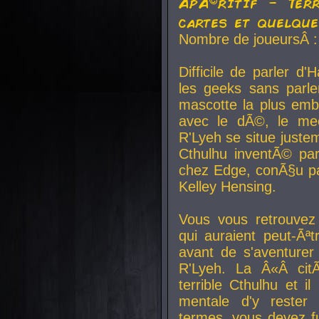
ApÃ©ritif - Ter
cartes et quelqu
Nombre de joueursÂ :
Difficile de parler d
les geeks sans parle
mascotte la plus emb
avec le dÃ©, le mee
R'Lyeh se situe juste
Cthulhu inventÃ© par
chez Edge, conÃ§u par
Kelley Hensing.
Vous vous retrouvez 
qui auraient peut-Ã
avant de s'aventurer
R'Lyeh. La Â«Â cit
terrible Cthulhu et i
mentale d'y rester 
termes, vous devez fu