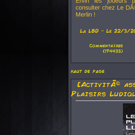
Enfin les joueurs p
consulter chez Le DÃ
Merlin !
La
LBD
- Le 22/3/2
Commentaires
(174433)
haut de page
[ActivitÃ© as
Plaisirs Ludiq