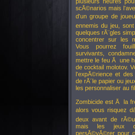
plusieurs heures pour
scÃ©narios mais l'av
d'un groupe de joueur
ennemis du jeu, sont
quelques rÃ¨gles simp
concentrer sur les 
Vous pourrez foui
survivants, condamn
mettre le feu Ã une
de cocktail molotov. 
l'expÃ©rience et de
de rÃ´le papier ou je
les personnaliser au fil
Zombicide est Ã la fr
alors vous risquez d
deux avant de rÃ©us
mais les jeux co
persÃ©vÃ©rer pour ob