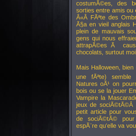
costumÃ©es, des b
sorties entre amis ou 
Â«Â FÃªte des Ombre
Ã§a en vieil anglais 
plein de mauvais sou
gens qui nous effraie
attrapÃ©es Ã caus
chocolats, surtout moi
Mais Halloween, bien q
une fÃªte) semble 
Natures oÃ¹ on pourr
bois ou se la jouer E
Vampire la Mascarade
jeux de sociÃ©tÃ©Â !
petit article pour vo
de sociÃ©tÃ© pour 
espÃ¨re qu'elle va vou