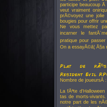
participe beaucoup Ã 
veut vraiment oniriq
prÃ©voyez une jolie
bougies pour offrir un
Ne vous mettez pa
incarner le fantÃ´m
pratique pour passer 
On a essayÃ©â¦ Ã§a n
Plat de rÃ©sis
Resident Evil R
Nombre de joueursÂ :
La fÃªte d'Halloween
tas de morts-vivants.
notre part de les nÃ©