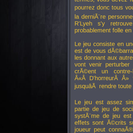
pourrez donc tous vous
la derniÃ¨re personne
R'Lyeh s'y retro
probablement folle en
Le jeu consiste en une
est de vous dÃ©barra
les donnant aux aut
vont venir perturber 
crÃ©ent un contre-
Â«Â D'horreurÂ Â» 
jusquâÃ rendre tout
Le jeu est assez si
partie de jeu de soc
systÃ¨me de jeu est
effets sont Ã©crits 
joueur peut connaÃ®