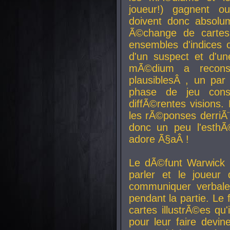
joueur!) gagnent o
doivent donc absolum
Ã©change de cartes
ensembles d'indices c
d'un suspect et d'u
mÃ©dium a reconst
plausiblesÂ , un pa
phase de jeu cons
diffÃ©rentes visions.
les rÃ©ponses derriÃ¨
donc un peu l'esthÃ
adore Ã§aÂ !
Le dÃ©funt Warwick 
parler et le joueur q
communiquer verbale
pendant la partie. Le
cartes illustrÃ©es q
pour leur faire devin