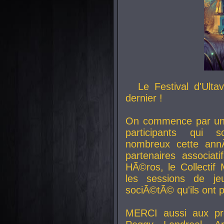
Le Festival d'Ult
dernier !
On commence par un 
participants qui s
nombreux cette an
partenaires associat
HÃ©ros, le Collecti
les sessions de j
sociÃ©tÃ© qu'ils ont
MERCI aussi aux pro