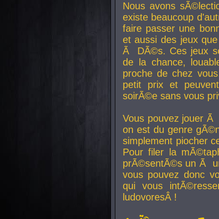
Nous avons sÃ©lectio
existe beaucoup d'autr
faire passer une bon
et aussi des jeux que
Ã DÃ©s. Ces jeux son
de la chance, louab
proche de chez vous.
petit prix et peuve
soirÃ©e sans vous pr
Vous pouvez jouer Ã 
on est du genre gÃ©n
simplement piocher ce
Pour filer la mÃ©tap
prÃ©sentÃ©s un Ã un
vous pouvez donc vo
qui vous intÃ©resse
ludovoresÂ !