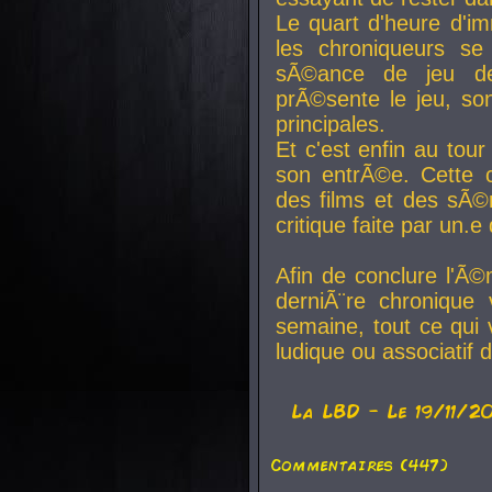
Le quart d'heure d'i
les chroniqueurs se
sÃ©ance de jeu de
prÃ©sente le jeu, son
principales.
Et c'est enfin au tour
son entrÃ©e. Cette c
des films et des sÃ©r
critique faite par un
Afin de conclure l'Ã©
derniÃ¨re chronique
semaine, tout ce qui 
ludique ou associatif 
La
LBD
- Le 19/11/2
Commentaires (447)