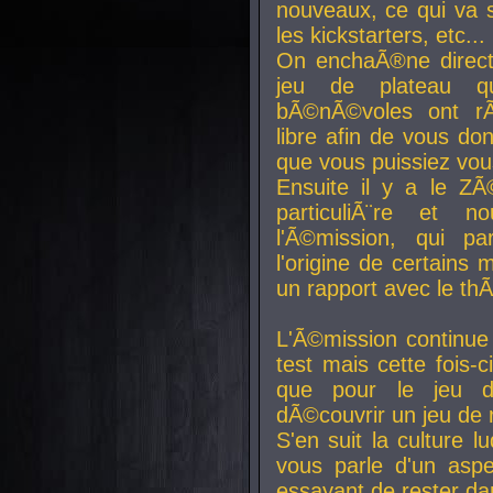
nouveaux, ce qui va so
les kickstarters, etc...
On enchaÃ®ne direct
jeu de plateau q
bÃ©nÃ©voles ont rÃ
libre afin de vous don
que vous puissiez vou
Ensuite il y a le ZÃ
particuliÃ¨re et 
l'Ã©mission, qui pa
l'origine de certains
un rapport avec le th
L'Ã©mission continue
test mais cette fois-c
que pour le jeu d
dÃ©couvrir un jeu de r
S'en suit la culture l
vous parle d'un aspe
essayant de rester da