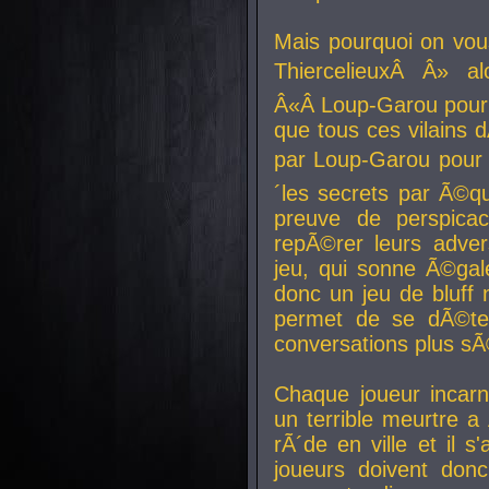
Mais pourquoi on vo
ThiercelieuxÂ Â» al
Â«Â Loup-Garou pour 
que tous ces vilain
par Loup-Garou pour u
´les secrets par Ã©qu
preuve de perspica
repÃ©rer leurs adver
jeu, qui sonne Ã©gale
donc un jeu de bluff 
permet de se dÃ©te
conversations plus sÃ
Chaque joueur incar
un terrible meurtre 
rÃ´de en ville et il s
joueurs doivent donc 