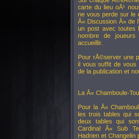
carte du lieu oÃ¹ nou
ne vous perde sur le 
Â« Discussion Â» de 
un post avec toutes 
nombre de joueurs
accueillir.
Pour rÃ©server une pl
il vous suffit de vou
de la publication et n
La Â« Chamboule-Tout
Pour la Â« Chamboul
les trois tables qui
deux tables qui so
Cardinal
Â« Sub Ter
Hadrien et
Changelin
p