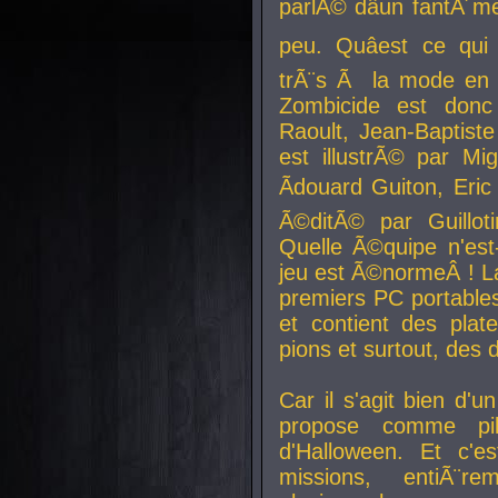
parlÃ© dâun fantÃ´me 
peu. Quâest ce qui
trÃ¨s Ã la mode en
Zombicide est donc
Raoult, Jean-Baptiste
est illustrÃ© par Mi
Ãdouard Guiton, Eric
Ã©ditÃ© par Guillot
Quelle Ã©quipe n'est
jeu est Ã©normeÂ ! La 
premiers PC portable
et contient des plat
pions et surtout, des d
Car il s'agit bien d'u
propose comme pil
d'Halloween. Et c'e
missions, entiÃ¨r