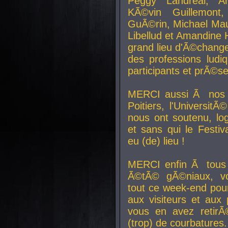
Peggy Landreal, A
KÃ©vin Guillemont
GuÃ©rin, Michael Maur
Libellud et Amandine H
grand lieu d'Ã©chang
des professions lud
participants et prÃ©se
MERCI aussi Ã nos pa
Poitiers, l'Universit
nous ont soutenu, log
et sans qui le Festiv
eu (de) lieu !
MERCI enfin Ã tous
Ã©tÃ© gÃ©niaux, v
tout ce week-end pour
aux visiteurs et aux
vous en avez retirÃ
(trop) de courbatures.