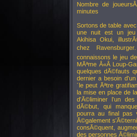
Nombre de joueurs
minutes
Sortons de table ave
une nuit est un je
Akihisa Okui, illus
chez Ravensburger.
connaissons le jeu d
MÃªme Â«Â Loup-Garo
quelques dÃ©fauts qu
dernier a besoin d'un
´le peut Ãªtre gratifi
la mise en place de l
d'Ã©liminer l'un des
dÃ©but, qui manque
pourra au final pas 
Ã©galement s'Ã©ternis
consÃ©quent, augment
des personnes Ã©limi