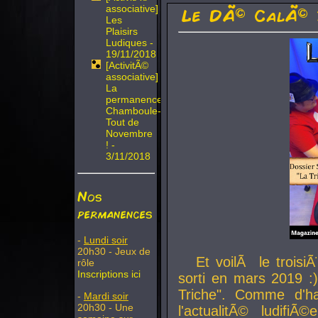
associative]
Le DÃ© CalÃ© 
Les
Plaisirs
Ludiques -
19/11/2018
[ActivitÃ©
associative]
La
permanence
Chamboule-
Tout de
Novembre
! -
3/11/2018
Nos
permanences
-
Lundi soir
20h30 - Jeux de
Et voilÃ le troi
rôle
Inscriptions ici
sorti en mars 2019 :)
Triche". Comme d'ha
-
Mardi soir
20h30 - Une
l'actualitÃ© ludifi