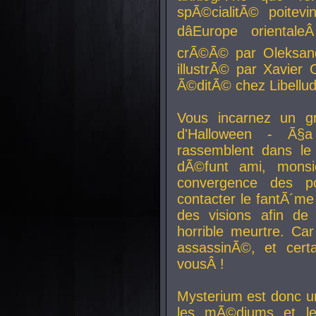
spÃ©cialitÃ© poitev
dâEurope orienta
crÃ©Ã© par Oleksand
illustrÃ© par Xavier 
Ã©ditÃ© chez Libellud
Vous incarnez un gr
d'Halloween - Ã§
rassemblent dans le
dÃ©funt ami, mons
convergence des pou
contacter le fantÃ´me
des visions afin de
horrible meurtre. Ca
assassinÃ©, et cert
vousÂ !
Mysterium est donc un
les mÃ©diums et le