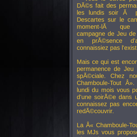
DÃ©s fait des perma
les lundis soir Ã 
Descartes sur le ca
moment-lÃ que v
campagne de Jeu de 
en prÃ©sence d'a
connaissiez pas l'exi
Mais ce qui est encor
permanence de Jeu 
spÃ©ciale. Chez n
Chamboule-Tout Â». 
lundi du mois vous p
d'une soirÃ©e dans 
connaissez pas enco
redÃ©couvrir.
La Â« Chamboule-Tou
les MJs vous propos