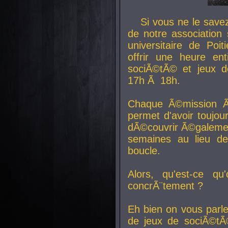
Si vous ne le sav
de notre association 
universitaire de Poit
offrir une heure en
sociÃ©tÃ© et jeux d
17h Ã 18h.
Chaque Ã©mission Ã
permet d'avoir toujo
dÃ©couvrir Ã©galemen
semaines au lieu d
boucle.
Alors, qu'est-ce qu
concrÃ¨tement ?
Eh bien on vous parl
de jeux de sociÃ©tÃ©