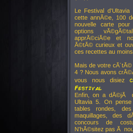
Le Festival d'Ultavia
cette annÃ©e, 100 de
nouvelle carte pour
options vÃ©gÃ©t
apprÃ©ciÃ©e et no
Ã©tÃ© curieux et ouv
ces recettes au moins
Mais de votre cÃ´tÃ©
4 ? Nous avons crÃ©Ã
vous nous disiez
Festival
Enfin, on a dÃ©jÃ de
Ultavia 5. On pens
tables rondes, des
maquillages, des d
concours de cost
N'hÃ©sitez pas Ã nous