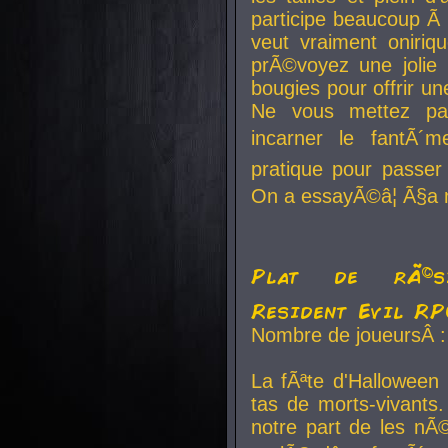
participe beaucoup Ã 
veut vraiment oniriq
prÃ©voyez une jolie
bougies pour offrir un
Ne vous mettez pa
incarner le fantÃ´m
pratique pour passer 
On a essayÃ©â¦ Ã§a n
Plat de rÃ©sis
Resident Evil R
Nombre de joueursÂ :
La fÃªte d'Halloween
tas de morts-vivants.
notre part de les nÃ©