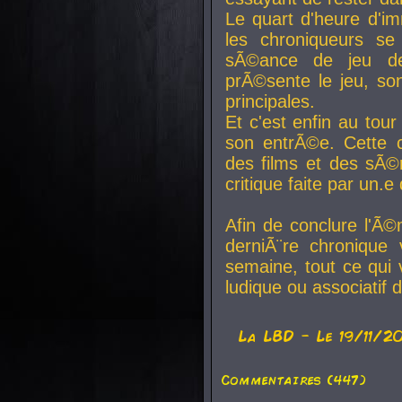
Le quart d'heure d'i
les chroniqueurs se
sÃ©ance de jeu de
prÃ©sente le jeu, son
principales.
Et c'est enfin au tour
son entrÃ©e. Cette c
des films et des sÃ©r
critique faite par un
Afin de conclure l'Ã©
derniÃ¨re chronique
semaine, tout ce qui 
ludique ou associatif 
La
LBD
- Le 19/11/2
Commentaires (447)