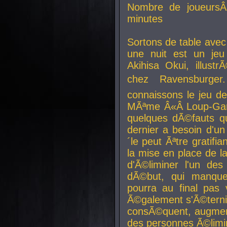
Nombre de joueurs
minutes
Sortons de table ave
une nuit est un je
Akihisa Okui, illus
chez Ravensburger.
connaissons le jeu d
MÃªme Â«Â Loup-Garo
quelques dÃ©fauts qu
dernier a besoin d'un
´le peut Ãªtre gratifi
la mise en place de l
d'Ã©liminer l'un des
dÃ©but, qui manque
pourra au final pas 
Ã©galement s'Ã©ternis
consÃ©quent, augment
des personnes Ã©limi