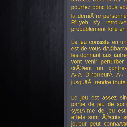
pourrez donc tous vous
la derniÃ¨re personne
R'Lyeh s'y retro
probablement folle en
Le jeu consiste en une
est de vous dÃ©barra
les donnant aux aut
vont venir perturber 
crÃ©ent un contre-
Â«Â D'horreurÂ Â» 
jusquâÃ rendre tout
Le jeu est assez si
partie de jeu de soc
systÃ¨me de jeu est
effets sont Ã©crits 
joueur peut connaÃ®