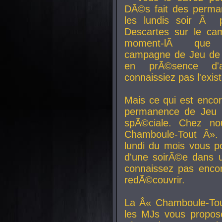
DÃ©s fait des perma
les lundis soir Ã 
Descartes sur le ca
moment-lÃ que v
campagne de Jeu de 
en prÃ©sence d'a
connaissiez pas l'exi
Mais ce qui est encor
permanence de Jeu 
spÃ©ciale. Chez n
Chamboule-Tout Â». 
lundi du mois vous p
d'une soirÃ©e dans 
connaissez pas enco
redÃ©couvrir.
La Â« Chamboule-Tou
les MJs vous propos