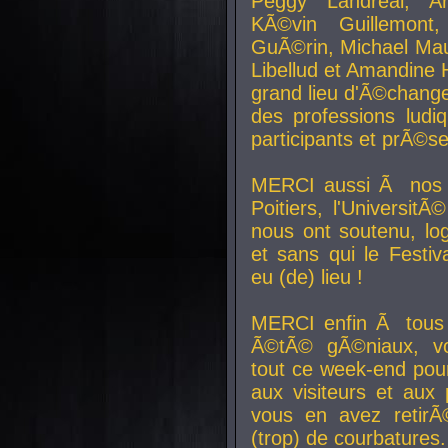
Peggy Landreal, A
KÃ©vin Guillemont
GuÃ©rin, Michael Maur
Libellud et Amandine H
grand lieu d'Ã©chang
des professions lud
participants et prÃ©se
MERCI aussi Ã nos pa
Poitiers, l'Universit
nous ont soutenu, log
et sans qui le Festiv
eu (de) lieu !
MERCI enfin Ã tous
Ã©tÃ© gÃ©niaux, v
tout ce week-end pour
aux visiteurs et aux
vous en avez retirÃ
(trop) de courbatures.