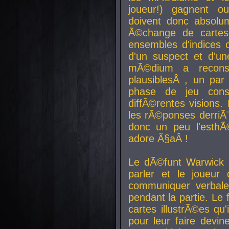
joueur!) gagnent o
doivent donc absolum
Ã©change de cartes
ensembles d'indices c
d'un suspect et d'u
mÃ©dium a reconst
plausiblesÂ , un pa
phase de jeu cons
diffÃ©rentes visions.
les rÃ©ponses derriÃ¨
donc un peu l'esthÃ
adore Ã§aÂ !
Le dÃ©funt Warwick 
parler et le joueur q
communiquer verbale
pendant la partie. Le
cartes illustrÃ©es q
pour leur faire devin