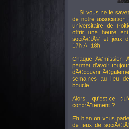
Si vous ne le sav
de notre association 
universitaire de Poit
offrir une heure en
sociÃ©tÃ© et jeux d
17h Ã 18h.
Chaque Ã©mission Ã
permet d'avoir toujo
dÃ©couvrir Ã©galemen
semaines au lieu d
boucle.
Alors, qu'est-ce qu
concrÃ¨tement ?
Eh bien on vous parl
de jeux de sociÃ©tÃ©