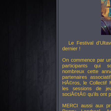
Le Festival d'Ult
dernier !
On commence par un 
participants qui s
nombreux cette an
partenaires associat
HÃ©ros, le Collecti
les sessions de j
sociÃ©tÃ© qu'ils ont
MERCI aussi aux pro