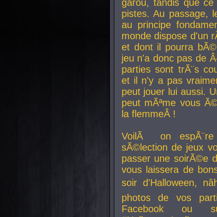
garou, tandis que ce 
pistes. Au passage, le
au principe fondamen
monde dispose d'un rÃ´
et dont il pourra bÃ©
jeu n'a donc pas de 
parties sont trÃ¨s c
et il n'y a pas vraime
peut jouer lui aussi.
peut mÃªme vous Ã©di
la flemmeÂ !
VoilÃ on espÃ¨re 
sÃ©lection de jeux vo
passer une soirÃ©e d
vous laissera de bons
soir d'Halloween, nâ
photos de vos parti
Facebook ou su