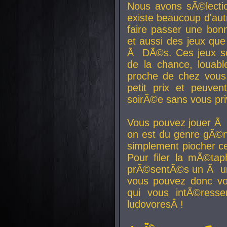
Nous avons sÃ©lectio
existe beaucoup d'autr
faire passer une bon
et aussi des jeux que
Ã DÃ©s. Ces jeux son
de la chance, louab
proche de chez vous.
petit prix et peuve
soirÃ©e sans vous pr
Vous pouvez jouer Ã 
on est du genre gÃ©n
simplement piocher ce
Pour filer la mÃ©tap
prÃ©sentÃ©s un Ã un
vous pouvez donc vo
qui vous intÃ©resse
ludovoresÂ !