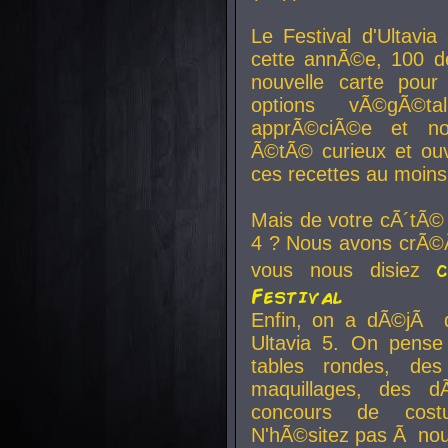
Le Festival d'Ultavia
cette annÃ©e, 100 de
nouvelle carte pour
options vÃ©gÃ©t
apprÃ©ciÃ©e et no
Ã©tÃ© curieux et ouv
ces recettes au moins
Mais de votre cÃ´tÃ©
4 ? Nous avons crÃ©Ã
vous nous disiez
Festival
Enfin, on a dÃ©jÃ de
Ultavia 5. On pens
tables rondes, des
maquillages, des d
concours de cost
N'hÃ©sitez pas Ã nous