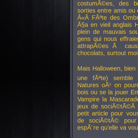
costumÃ©es, des b
sorties entre amis ou 
Â«Â FÃªte des Ombre
Ã§a en vieil anglais 
plein de mauvais sou
gens qui nous effraie
attrapÃ©es Ã caus
chocolats, surtout moi
Mais Halloween, bien q
une fÃªte) semble 
Natures oÃ¹ on pourr
bois ou se la jouer E
Vampire la Mascarade
jeux de sociÃ©tÃ©Â !
petit article pour vo
de sociÃ©tÃ© pour 
espÃ¨re qu'elle va vou