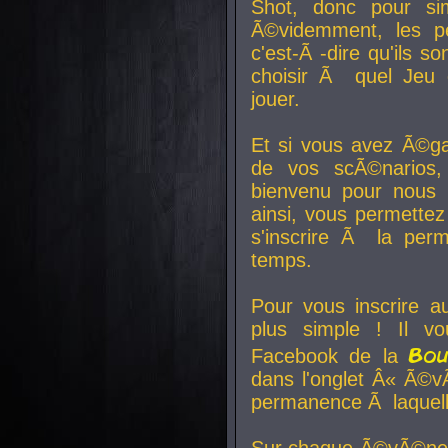
Shot, donc pour si
Ã©videmment, les pe
c'est-Ã -dire qu'ils
choisir Ã quel Jeu 
jouer.
Et si vous avez Ã©ga
de vos scÃ©narios,
bienvenu pour nous 
ainsi, vous permettez
s'inscrire Ã la per
temps.
Pour vous inscrire a
plus simple ! Il vo
Bo
Facebook de la
dans l'onglet Â« Ã©v
permanence Ã laquelle
Sur chaque Ã©vÃ©nem