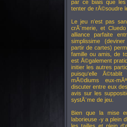
par ce biais que le
tenter de rÃ©soudre l
Le jeu n'est pas san
crÃ¨merie, et Clued
alliance parfaite e
simplissime (devine
partir de cartes) perm
famille ou amis, de t
est Ã©galement prati
initier les autres par
puisqu'elle Ã©tabli
mÃ©diums eux-mÃ
discuter entre eux de
avis sur les supposit
systÃ¨me de jeu.
Bien que la mise e
laborieuse -y a plein 
les tailles et plein d