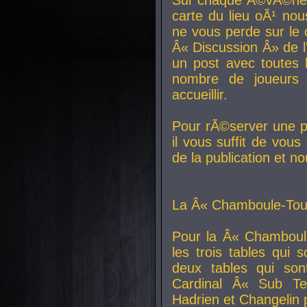
carte du lieu oÃ¹ nou
ne vous perde sur le 
Â« Discussion Â» de 
un post avec toutes 
nombre de joueurs
accueillir.
Pour rÃ©server une pl
il vous suffit de vou
de la publication et n
La Â« Chamboule-Tout
Pour la Â« Chamboul
les trois tables qui
deux tables qui so
Cardinal
Â« Sub Ter
Hadrien et
Changelin
p