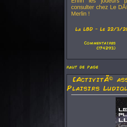
Enfin les joueurs p
consulter chez Le DÃ
Merlin !
La
LBD
- Le 22/3/2
Commentaires
(174293)
haut de page
[ActivitÃ© as
Plaisirs Ludiq