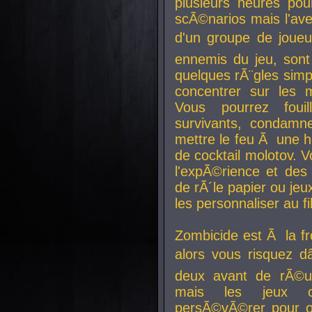
plusieurs heures pour
scÃ©narios mais l'av
d'un groupe de joueur
ennemis du jeu, sont
quelques rÃ¨gles simp
concentrer sur les 
Vous pourrez foui
survivants, condamn
mettre le feu Ã une
de cocktail molotov. 
l'expÃ©rience et de
de rÃ´le papier ou je
les personnaliser au fil
Zombicide est Ã la fr
alors vous risquez d
deux avant de rÃ©us
mais les jeux co
persÃ©vÃ©rer pour ob