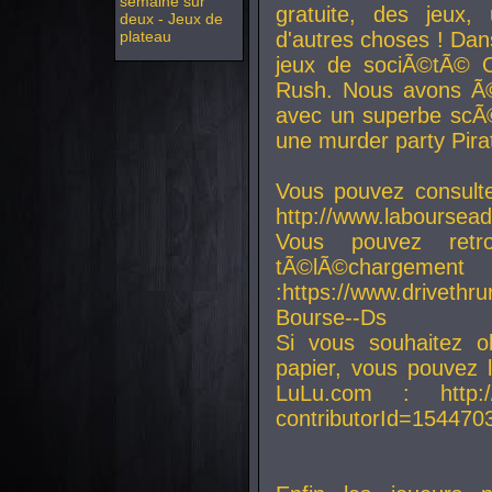
semaine sur
gratuite, des jeux,
deux - Jeux de
plateau
d'autres choses ! Da
jeux de sociÃ©tÃ© O
Rush. Nous avons Ã©
avec un superbe scÃ©
une murder party Pira
Vous pouvez consulte
http://www.laboursead
Vous pouvez ret
tÃ©lÃ©chargement
:https://www.driveth
Bourse--Ds
Si vous souhaitez o
papier, vous pouvez 
LuLu.com : http://w
contributorId=154470