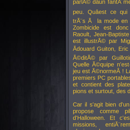
parlÃ© dâun fantÃ´me 
peu. Quâest ce qui
trÃ¨s Ã la mode en
Zombicide est donc
Raoult, Jean-Baptiste
est illustrÃ© par Mi
Ãdouard Guiton, Eric
Ã©ditÃ© par Guillot
Quelle Ã©quipe n'est
jeu est Ã©normeÂ ! La 
premiers PC portable
et contient des plat
pions et surtout, des d
Car il s'agit bien d'u
propose comme pil
d'Halloween. Et c'e
missions, entiÃ¨r