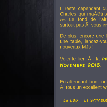
Il reste cependant q
Charles qui maÃ®tri
Â« Le fond de l'air
surtout pas Ã vous ins
De plus, encore une f
une table, lancez-v
nouveaux MJs !
p
Voici le lien Ã la
Novembre 2018
.
En attendant lundi, n
Ã tous un excellent w
La
LBD
- Le 3/11/20