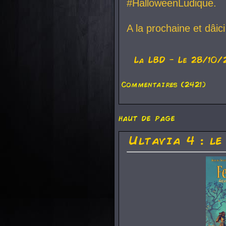
#HalloweenLudique.
A la prochaine et dâic
La
LBD
- Le 28/10/
Commentaires (2421)
haut de page
Ultavia 4 : le