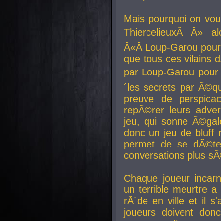
Mais pourquoi on vo
ThiercelieuxÂ Â» al
Â«Â Loup-Garou pour 
que tous ces vilain
par Loup-Garou pour u
´les secrets par Ã©qu
preuve de perspica
repÃ©rer leurs adver
jeu, qui sonne Ã©gale
donc un jeu de bluff 
permet de se dÃ©te
conversations plus sÃ
Chaque joueur incar
un terrible meurtre 
rÃ´de en ville et il s
joueurs doivent donc 