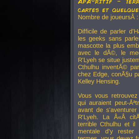
ApÃ©ritif - Ter
cartes et quelqu
Nombre de joueursÂ :
Difficile de parler d
les geeks sans parle
mascotte la plus emb
avec le dÃ©, le mee
R'Lyeh se situe juste
Cthulhu inventÃ© par
chez Edge, conÃ§u par
Kelley Hensing.
Vous vous retrouvez 
qui auraient peut-Ã
avant de s'aventurer
R'Lyeh. La Â«Â cit
terrible Cthulhu et i
mentale d'y rester 
termes, vous devez fu