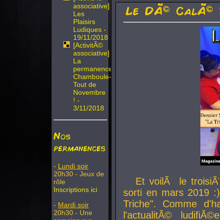
associative]
Le DÃ© CalÃ© 
Les
Plaisirs
Ludiques -
19/11/2018
[ActivitÃ©
associative]
La
permanence
Chamboule-
Tout de
Novembre
! -
3/11/2018
Nos
permanences
-
Lundi soir
20h30 - Jeux de
Et voilÃ le troi
rôle
Inscriptions ici
sorti en mars 2019 :)
Triche". Comme d'ha
-
Mardi soir
20h30 - Une
l'actualitÃ© ludifi