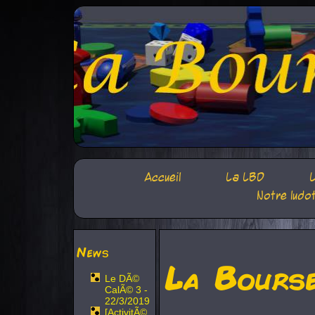
Accueil
La LBD
L
Notre ludo
News
La Bours
Le DÃ©
CalÃ© 3 -
22/3/2019
[ActivitÃ©