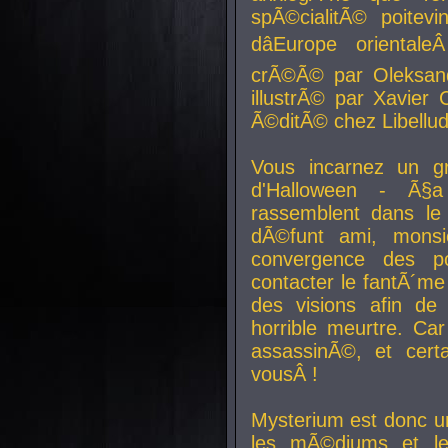
spÃ©cialitÃ© poitev
dâEurope orienta
crÃ©Ã© par Oleksand
illustrÃ© par Xavier 
Ã©ditÃ© chez Libellud
Vous incarnez un gr
d'Halloween - Ã§
rassemblent dans le
dÃ©funt ami, mons
convergence des pou
contacter le fantÃ´me
des visions afin de
horrible meurtre. Ca
assassinÃ©, et cert
vousÂ !
Mysterium est donc un
les mÃ©diums et le