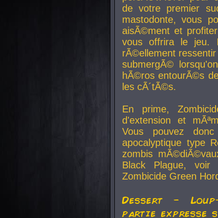
de votre premier su
mastodonte, vous po
aisÃ©ment et profite
vous offrira le jeu.
rÃ©ellement ressentir 
submergÃ© lorsqu'on 
hÃ©ros entourÃ©s de
les cÃ´tÃ©s.
En prime, Zombicide
d'extension et mÃªm
Vous pouvez donc 
apocalyptique type R
zombis mÃ©diÃ©vaux-
Black Plague, voi
Zombicide Green Hor
Dessert - Loup
partie expresse 