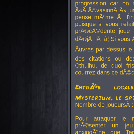
progression car on 
Â«Â Ã©vasionÂ Â» jusq
pense mÃªme Ã l'inf
puisque si vous refai
prÃ©cÃ©dente joue e
dÃ©jÃ lÃ â¦ Si vous 
Åuvres par dessus l
des citations ou d
Cthulhu, de quoi f
courrez dans ce dÃ©da
EntrÃ©e local
Mysterium, le sp
Nombre de joueursÂ :
Pour attaquer le 
prÃ©senter un je
anxiogÃ¨ne que Te