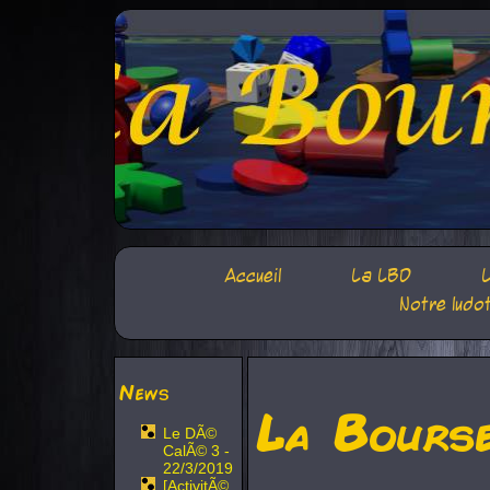
Accueil
La LBD
L
Notre ludo
News
La Bours
Le DÃ©
CalÃ© 3 -
22/3/2019
[ActivitÃ©