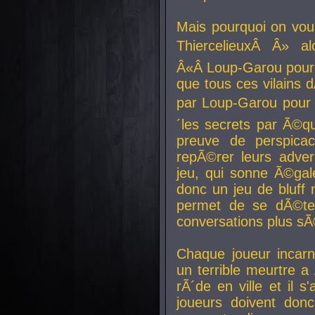
Mais pourquoi on vo
ThiercelieuxÂ Â» al
Â«Â Loup-Garou pour 
que tous ces vilain
par Loup-Garou pour u
´les secrets par Ã©qu
preuve de perspica
repÃ©rer leurs adver
jeu, qui sonne Ã©gale
donc un jeu de bluff 
permet de se dÃ©te
conversations plus sÃ
Chaque joueur incar
un terrible meurtre 
rÃ´de en ville et il s
joueurs doivent donc 