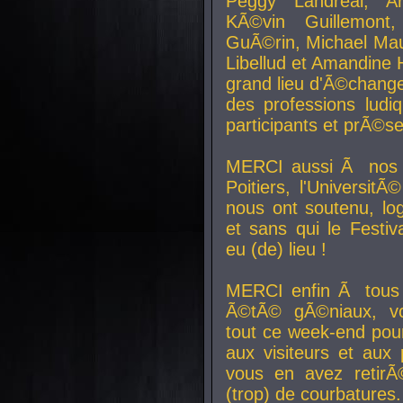
Peggy Landreal, A
KÃ©vin Guillemont
GuÃ©rin, Michael Maur
Libellud et Amandine H
grand lieu d'Ã©chang
des professions lud
participants et prÃ©se
MERCI aussi Ã nos pa
Poitiers, l'Universit
nous ont soutenu, log
et sans qui le Festiv
eu (de) lieu !
MERCI enfin Ã tous
Ã©tÃ© gÃ©niaux, v
tout ce week-end pour
aux visiteurs et aux
vous en avez retirÃ
(trop) de courbatures.