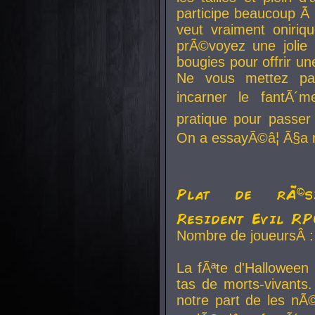
participe beaucoup Ã 
veut vraiment oniriq
prÃ©voyez une jolie
bougies pour offrir un
Ne vous mettez pa
incarner le fantÃ´m
pratique pour passer 
On a essayÃ©â¦ Ã§a n
Plat de rÃ©sis
Resident Evil R
Nombre de joueursÂ :
La fÃªte d'Halloween
tas de morts-vivants.
notre part de les nÃ©