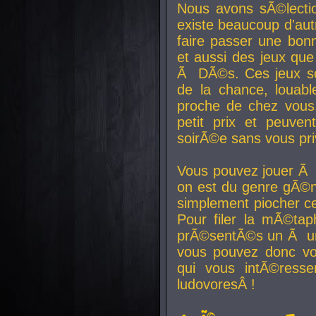
Nous avons sÃ©lectio
existe beaucoup d'autr
faire passer une bon
et aussi des jeux que
Ã DÃ©s. Ces jeux son
de la chance, louab
proche de chez vous.
petit prix et peuve
soirÃ©e sans vous pr
Vous pouvez jouer Ã 
on est du genre gÃ©n
simplement piocher ce
Pour filer la mÃ©tap
prÃ©sentÃ©s un Ã un
vous pouvez donc vo
qui vous intÃ©resse
ludovoresÂ !