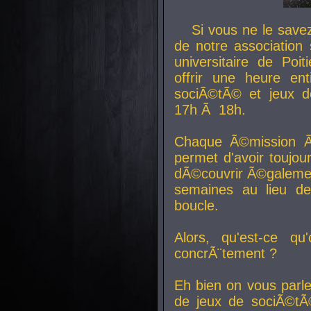
Si vous ne le sav
de notre association 
universitaire de Poit
offrir une heure en
sociÃ©tÃ© et jeux d
17h Ã 18h.
Chaque Ã©mission Ã
permet d'avoir toujo
dÃ©couvrir Ã©galemen
semaines au lieu d
boucle.
Alors, qu'est-ce qu
concrÃ¨tement ?
Eh bien on vous parl
de jeux de sociÃ©tÃ©