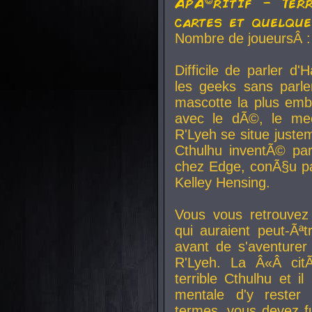
ApÃ©ritif - Ter
cartes et quelqu
Nombre de joueursÂ :
Difficile de parler d
les geeks sans parle
mascotte la plus emb
avec le dÃ©, le mee
R'Lyeh se situe juste
Cthulhu inventÃ© par
chez Edge, conÃ§u par
Kelley Hensing.
Vous vous retrouvez 
qui auraient peut-Ã
avant de s'aventurer
R'Lyeh. La Â«Â cit
terrible Cthulhu et i
mentale d'y rester 
termes, vous devez fu