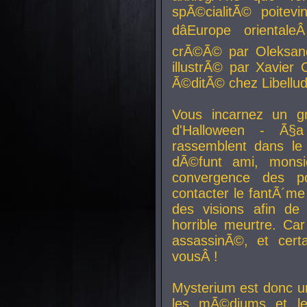
spÃ©cialitÃ© poitev
dâEurope orienta
crÃ©Ã© par Oleksand
illustrÃ© par Xavier 
Ã©ditÃ© chez Libellud
Vous incarnez un gr
d'Halloween - Ã§
rassemblent dans le
dÃ©funt ami, mons
convergence des pou
contacter le fantÃ´me
des visions afin de
horrible meurtre. Ca
assassinÃ©, et cert
vousÂ !
Mysterium est donc un
les mÃ©diums et le