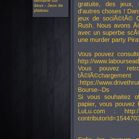
semaine sur
gratuite, des jeux,
deux - Jeux de
plateau
d'autres choses ! Da
jeux de sociÃ©tÃ© O
Rush. Nous avons Ã©
avec un superbe scÃ©
une murder party Pira
Vous pouvez consulte
http://www.laboursead
Vous pouvez ret
tÃ©lÃ©chargement
:https://www.driveth
Bourse--Ds
Si vous souhaitez o
papier, vous pouvez 
LuLu.com : http://w
contributorId=154470