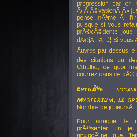
progression car on 
Â«Â Ã©vasionÂ Â» jusq
pense mÃªme Ã l'inf
puisque si vous refai
prÃ©cÃ©dente joue e
dÃ©jÃ lÃ â¦ Si vous 
Åuvres par dessus l
des citations ou d
Cthulhu, de quoi f
courrez dans ce dÃ©da
EntrÃ©e local
Mysterium, le sp
Nombre de joueursÂ :
Pour attaquer le 
prÃ©senter un je
anxiogÃ¨ne que Te