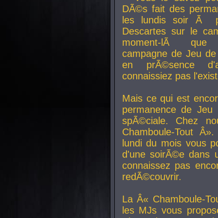
DÃ©s fait des perma
les lundis soir Ã 
Descartes sur le ca
moment-lÃ que v
campagne de Jeu de 
en prÃ©sence d'a
connaissiez pas l'exi
Mais ce qui est encor
permanence de Jeu 
spÃ©ciale. Chez n
Chamboule-Tout Â». 
lundi du mois vous p
d'une soirÃ©e dans 
connaissez pas enco
redÃ©couvrir.
La Â« Chamboule-Tou
les MJs vous propos