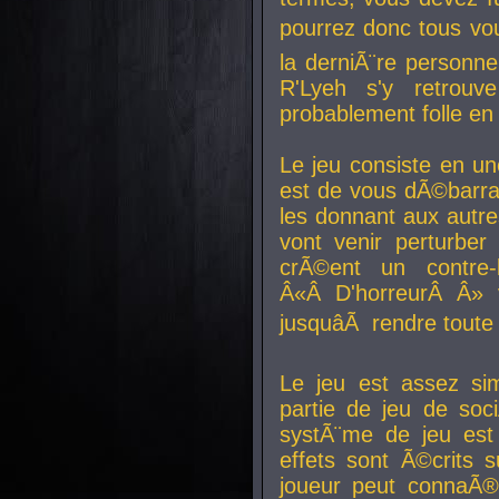
pourrez donc tous vous
la derniÃ¨re personne
R'Lyeh s'y retro
probablement folle en
Le jeu consiste en une
est de vous dÃ©barra
les donnant aux aut
vont venir perturber 
crÃ©ent un contre-
Â«Â D'horreurÂ Â» 
jusquâÃ rendre tout
Le jeu est assez si
partie de jeu de soc
systÃ¨me de jeu est
effets sont Ã©crits 
joueur peut connaÃ®