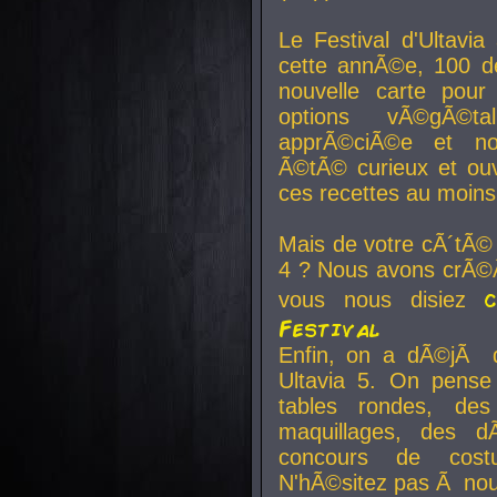
Le Festival d'Ultavia
cette annÃ©e, 100 de
nouvelle carte pour
options vÃ©gÃ©t
apprÃ©ciÃ©e et no
Ã©tÃ© curieux et ouv
ces recettes au moins
Mais de votre cÃ´tÃ©
4 ? Nous avons crÃ©Ã
vous nous disiez
Festival
Enfin, on a dÃ©jÃ de
Ultavia 5. On pens
tables rondes, des
maquillages, des d
concours de cost
N'hÃ©sitez pas Ã nous