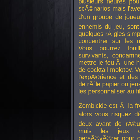
plusieurs heures pour
scÃ©narios mais l'av
d'un groupe de joueur
ennemis du jeu, sont
quelques rÃ¨gles simp
concentrer sur les 
Vous pourrez foui
survivants, condamn
mettre le feu Ã une
de cocktail molotov. 
l'expÃ©rience et de
de rÃ´le papier ou je
les personnaliser au fil
Zombicide est Ã la fr
alors vous risquez d
deux avant de rÃ©us
mais les jeux co
persÃ©vÃ©rer pour ob