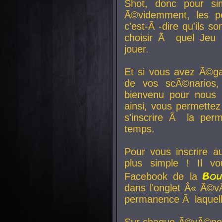
Shot, donc pour si
Ã©videmment, les pe
c'est-Ã -dire qu'ils
choisir Ã quel Jeu 
jouer.
Et si vous avez Ã©ga
de vos scÃ©narios,
bienvenu pour nous 
ainsi, vous permettez
s'inscrire Ã la per
temps.
Pour vous inscrire a
plus simple ! Il vo
Bo
Facebook de la
dans l'onglet Â« Ã©v
permanence Ã laquelle
Sur chaque Ã©vÃ©nem