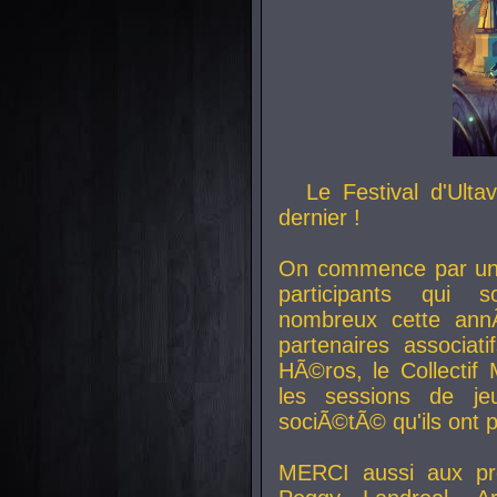
Le Festival d'Ult
dernier !
On commence par un 
participants qui s
nombreux cette an
partenaires associat
HÃ©ros, le Collecti
les sessions de j
sociÃ©tÃ© qu'ils ont
MERCI aussi aux pro