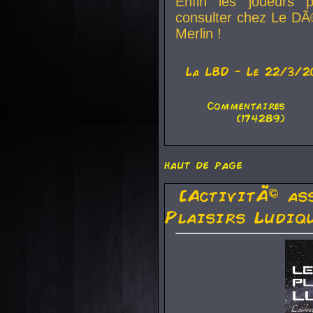
Enfin les joueurs p
consulter chez Le DÃ
Merlin !
La
LBD
- Le 22/3/2
Commentaires
(174289)
haut de page
[ActivitÃ© as
Plaisirs Ludiq