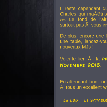
Il reste cependant q
Charles qui maÃ®tri
Â« Le fond de l'air
surtout pas Ã vous ins
De plus, encore une f
une table, lancez-v
nouveaux MJs !
p
Voici le lien Ã la
Novembre 2018
.
En attendant lundi, n
Ã tous un excellent w
La
LBD
- Le 3/11/20