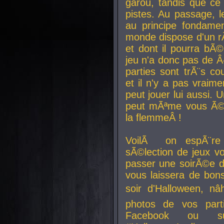
garou, tandis que ce 
pistes. Au passage, le
au principe fondamen
monde dispose d'un rÃ´
et dont il pourra bÃ©
jeu n'a donc pas de 
parties sont trÃ¨s c
et il n'y a pas vraime
peut jouer lui aussi.
peut mÃªme vous Ã©di
la flemmeÂ !
VoilÃ on espÃ¨re 
sÃ©lection de jeux vo
passer une soirÃ©e d
vous laissera de bons
soir d'Halloween, nâ
photos de vos parti
Facebook ou su