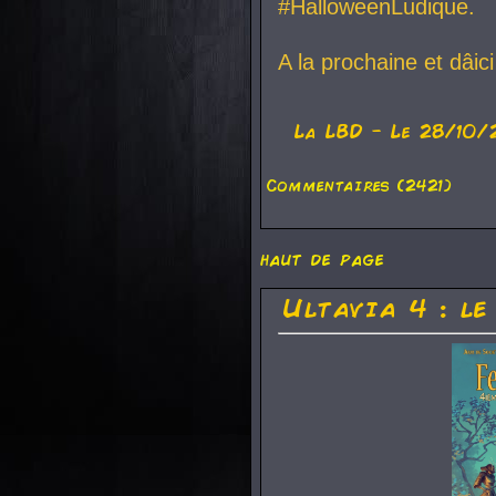
#HalloweenLudique.
A la prochaine et dâic
La
LBD
- Le 28/10/
Commentaires (2421)
haut de page
Ultavia 4 : le