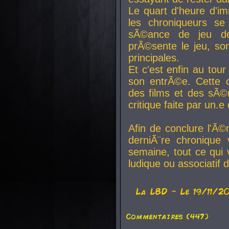
Le quart d'heure d'i
les chroniqueurs se
sÃ©ance de jeu de
prÃ©sente le jeu, son
principales.
Et c'est enfin au tour
son entrÃ©e. Cette c
des films et des sÃ©r
critique faite par un
Afin de conclure l'Ã©
derniÃ¨re chronique
semaine, tout ce qui 
ludique ou associatif 
La
LBD
- Le 19/11/2
Commentaires (447)