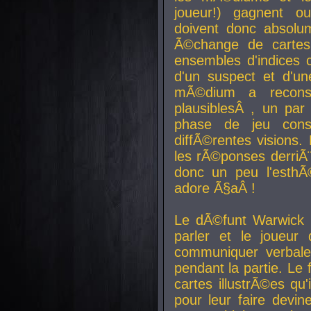
joueur!) gagnent o
doivent donc absolum
Ã©change de cartes
ensembles d'indices c
d'un suspect et d'u
mÃ©dium a reconst
plausiblesÂ , un pa
phase de jeu cons
diffÃ©rentes visions.
les rÃ©ponses derriÃ¨
donc un peu l'esthÃ
adore Ã§aÂ !
Le dÃ©funt Warwick 
parler et le joueur q
communiquer verbale
pendant la partie. Le
cartes illustrÃ©es q
pour leur faire devin