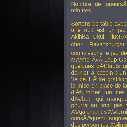
Nombre de joueurs
minutes
Sortons de table ave
une nuit est un je
Akihisa Okui, illus
chez Ravensburger.
connaissons le jeu d
MÃªme Â«Â Loup-Garo
quelques dÃ©fauts qu
dernier a besoin d'un
´le peut Ãªtre gratifi
la mise en place de l
d'Ã©liminer l'un des
dÃ©but, qui manque
pourra au final pas 
Ã©galement s'Ã©ternis
consÃ©quent, augment
des personnes Ã©limi