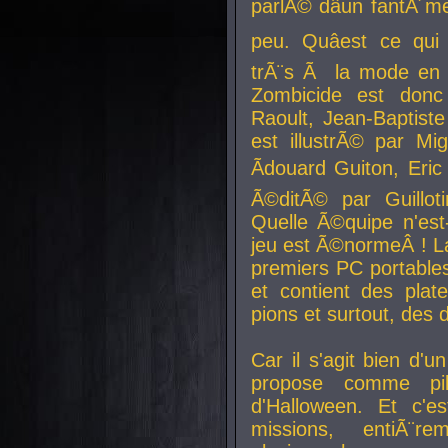
parlÃ© dâun fantÃ´me 
peu. Quâest ce qui
trÃ¨s Ã la mode en
Zombicide est donc
Raoult, Jean-Baptiste
est illustrÃ© par Mi
Ãdouard Guiton, Eric
Ã©ditÃ© par Guillot
Quelle Ã©quipe n'est
jeu est Ã©normeÂ ! La 
premiers PC portable
et contient des plat
pions et surtout, des d
Car il s'agit bien d'u
propose comme pil
d'Halloween. Et c'e
missions, entiÃ¨r