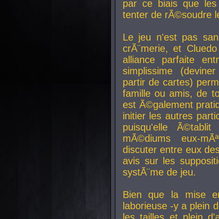
par ce biais que le
tenter de rÃ©soudre l
Le jeu n'est pas san
crÃ¨merie, et Clued
alliance parfaite e
simplissime (devine
partir de cartes) perm
famille ou amis, de t
est Ã©galement prati
initier les autres par
puisqu'elle Ã©tabli
mÃ©diums eux-mÃ
discuter entre eux de
avis sur les supposit
systÃ¨me de jeu.
Bien que la mise e
laborieuse -y a plein 
les tailles et plein d