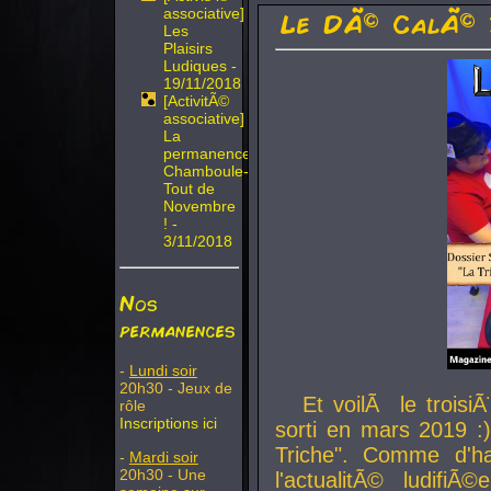
associative]
Le DÃ© CalÃ© 
Les
Plaisirs
Ludiques -
19/11/2018
[ActivitÃ©
associative]
La
permanence
Chamboule-
Tout de
Novembre
! -
3/11/2018
Nos
permanences
-
Lundi soir
20h30 - Jeux de
Et voilÃ le troi
rôle
Inscriptions ici
sorti en mars 2019 :)
Triche". Comme d'ha
-
Mardi soir
20h30 - Une
l'actualitÃ© ludifi