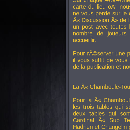
carte du lieu oÃ¹ nou
ne vous perde sur le 
Â« Discussion Â» de 
un post avec toutes 
nombre de joueurs
accueillir.
Pour rÃ©server une pl
il vous suffit de vou
de la publication et n
La Â« Chamboule-Tout
Pour la Â« Chamboul
les trois tables qui
deux tables qui so
Cardinal
Â« Sub Ter
Hadrien et
Changelin
p