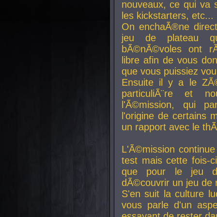
nouveaux, ce qui va so
les kickstarters, etc...
On enchaÃ®ne direct
jeu de plateau q
bÃ©nÃ©voles ont rÃ
libre afin de vous don
que vous puissiez vou
Ensuite il y a le ZÃ
particuliÃ¨re et 
l'Ã©mission, qui pa
l'origine de certains
un rapport avec le th
L'Ã©mission continue
test mais cette fois-c
que pour le jeu d
dÃ©couvrir un jeu de r
S'en suit la culture l
vous parle d'un aspe
essayant de rester da