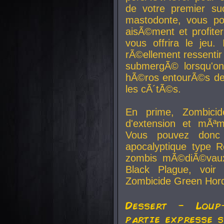
de votre premier su
mastodonte, vous po
aisÃ©ment et profite
vous offrira le jeu.
rÃ©ellement ressentir 
submergÃ© lorsqu'on 
hÃ©ros entourÃ©s de
les cÃ´tÃ©s.
En prime, Zombicide
d'extension et mÃªm
Vous pouvez donc 
apocalyptique type R
zombis mÃ©diÃ©vaux-
Black Plague, voi
Zombicide Green Hor
Dessert - Loup
partie expresse 