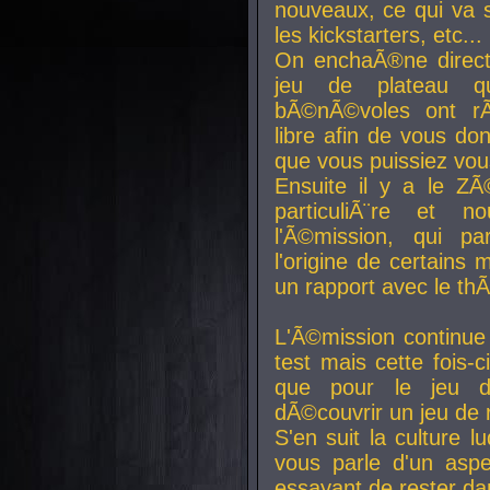
nouveaux, ce qui va so
les kickstarters, etc...
On enchaÃ®ne direct
jeu de plateau q
bÃ©nÃ©voles ont rÃ
libre afin de vous don
que vous puissiez vou
Ensuite il y a le ZÃ
particuliÃ¨re et 
l'Ã©mission, qui pa
l'origine de certains
un rapport avec le th
L'Ã©mission continue
test mais cette fois-c
que pour le jeu d
dÃ©couvrir un jeu de r
S'en suit la culture l
vous parle d'un aspe
essayant de rester da