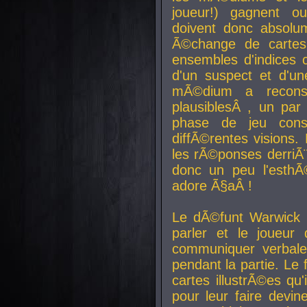
joueur!) gagnent o
doivent donc absolum
Ã©change de cartes
ensembles d'indices c
d'un suspect et d'u
mÃ©dium a reconst
plausiblesÂ , un pa
phase de jeu cons
diffÃ©rentes visions.
les rÃ©ponses derriÃ¨
donc un peu l'esthÃ
adore Ã§aÂ !
Le dÃ©funt Warwick 
parler et le joueur q
communiquer verbale
pendant la partie. Le
cartes illustrÃ©es q
pour leur faire devin