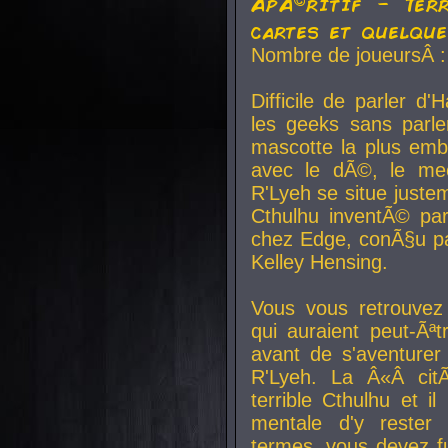
ApÃ©ritif - Ter
cartes et quelqu
Nombre de joueursÂ :
Difficile de parler d
les geeks sans parle
mascotte la plus emb
avec le dÃ©, le mee
R'Lyeh se situe juste
Cthulhu inventÃ© par
chez Edge, conÃ§u par
Kelley Hensing.
Vous vous retrouvez 
qui auraient peut-Ã
avant de s'aventurer
R'Lyeh. La Â«Â cit
terrible Cthulhu et i
mentale d'y rester 
termes, vous devez fu