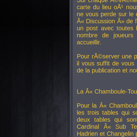
carte du lieu oÃ¹ nou
ne vous perde sur le 
Â« Discussion Â» de 
un post avec toutes 
nombre de joueurs
accueillir.
Pour rÃ©server une pl
il vous suffit de vou
de la publication et n
La Â« Chamboule-Tout
Pour la Â« Chamboul
les trois tables qui
deux tables qui so
Cardinal
Â« Sub Ter
Hadrien et
Changelin
p