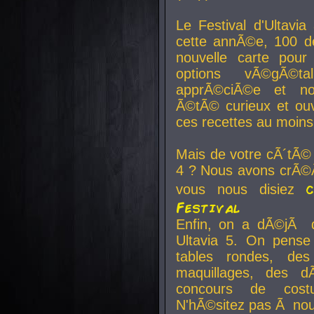
Le Festival d'Ultavia
cette annÃ©e, 100 de
nouvelle carte pour
options vÃ©gÃ©t
apprÃ©ciÃ©e et no
Ã©tÃ© curieux et ouv
ces recettes au moins
Mais de votre cÃ´tÃ©
4 ? Nous avons crÃ©Ã
vous nous disiez
Festival
Enfin, on a dÃ©jÃ de
Ultavia 5. On pens
tables rondes, des
maquillages, des d
concours de cost
N'hÃ©sitez pas Ã nous