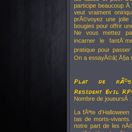
participe beaucoup Ã 
veut vraiment oniriq
prÃ©voyez une jolie
bougies pour offrir un
Ne vous mettez pa
incarner le fantÃ´m
pratique pour passer 
On a essayÃ©â¦ Ã§a n
Plat de rÃ©sis
Resident Evil R
Nombre de joueursÂ :
La fÃªte d'Halloween
tas de morts-vivants.
notre part de les nÃ©