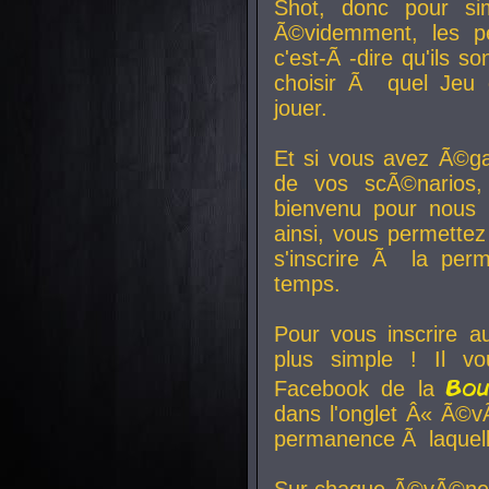
Shot, donc pour si
Ã©videmment, les pe
c'est-Ã -dire qu'ils
choisir Ã quel Jeu 
jouer.
Et si vous avez Ã©ga
de vos scÃ©narios,
bienvenu pour nous 
ainsi, vous permettez
s'inscrire Ã la per
temps.
Pour vous inscrire a
plus simple ! Il vo
Bo
Facebook de la
dans l'onglet Â« Ã©v
permanence Ã laquelle
Sur chaque Ã©vÃ©nem