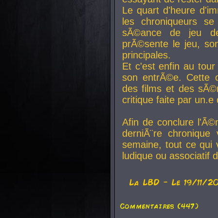
Le quart d'heure d'i
les chroniqueurs se
sÃ©ance de jeu de
prÃ©sente le jeu, son
principales.
Et c'est enfin au tour
son entrÃ©e. Cette c
des films et des sÃ©r
critique faite par un
Afin de conclure l'Ã©
derniÃ¨re chronique
semaine, tout ce qui 
ludique ou associatif 
La
LBD
- Le 19/11/2
Commentaires (447)