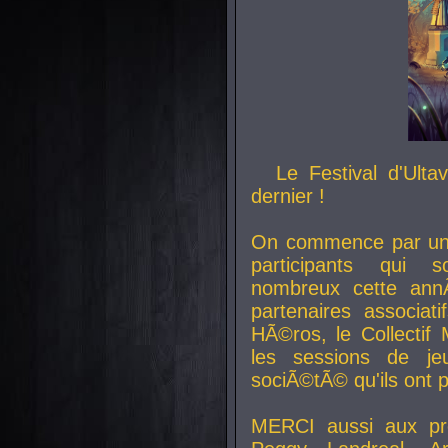
Le Festival d'Ult
dernier !
On commence par un 
participants qui s
nombreux cette an
partenaires associat
HÃ©ros, le Collecti
les sessions de j
sociÃ©tÃ© qu'ils ont
MERCI aussi aux pro