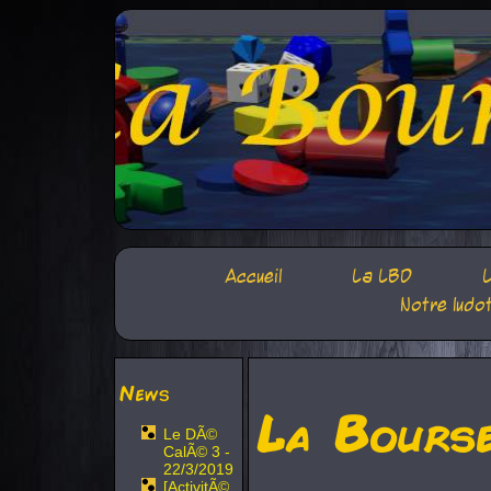
Accueil
La LBD
L
Notre ludo
News
La Bours
Le DÃ©
CalÃ© 3 -
22/3/2019
[ActivitÃ©