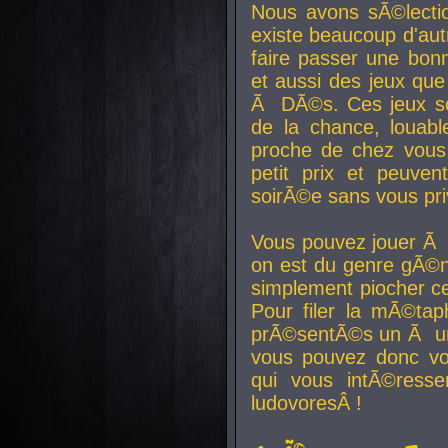
Nous avons sÃ©lectio
existe beaucoup d'autr
faire passer une bon
et aussi des jeux que
Ã DÃ©s. Ces jeux son
de la chance, louab
proche de chez vous.
petit prix et peuve
soirÃ©e sans vous pr
Vous pouvez jouer Ã 
on est du genre gÃ©n
simplement piocher ce
Pour filer la mÃ©tap
prÃ©sentÃ©s un Ã un
vous pouvez donc vo
qui vous intÃ©resse
ludovoresÂ !