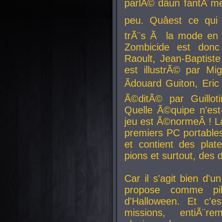
parlÃ© dâun fantÃ´me 
peu. Quâest ce qui
trÃ¨s Ã la mode en
Zombicide est donc
Raoult, Jean-Baptiste
est illustrÃ© par Mi
Ãdouard Guiton, Eric
Ã©ditÃ© par Guillot
Quelle Ã©quipe n'est
jeu est Ã©normeÂ ! La 
premiers PC portable
et contient des plat
pions et surtout, des d
Car il s'agit bien d'u
propose comme pil
d'Halloween. Et c'e
missions, entiÃ¨r