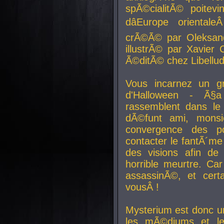
spÃ©cialitÃ© poitev
dâEurope orienta
crÃ©Ã© par Oleksand
illustrÃ© par Xavier 
Ã©ditÃ© chez Libellud
Vous incarnez un gr
d'Halloween - Ã§
rassemblent dans le
dÃ©funt ami, mons
convergence des pou
contacter le fantÃ´me
des visions afin de
horrible meurtre. Ca
assassinÃ©, et cert
vousÂ !
Mysterium est donc un
les mÃ©diums et le