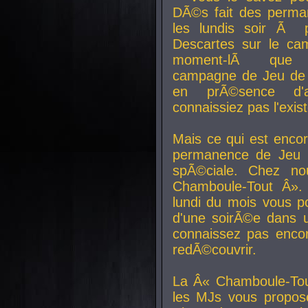
DÃ©s fait des perma
les lundis soir Ã 
Descartes sur le ca
moment-lÃ que v
campagne de Jeu de 
en prÃ©sence d'a
connaissiez pas l'exi
Mais ce qui est encor
permanence de Jeu 
spÃ©ciale. Chez n
Chamboule-Tout Â». 
lundi du mois vous p
d'une soirÃ©e dans 
connaissez pas enco
redÃ©couvrir.
La Â« Chamboule-Tou
les MJs vous propos