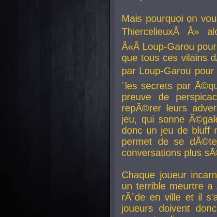
Mais pourquoi on vo
ThiercelieuxÂ Â» al
Â«Â Loup-Garou pour 
que tous ces vilain
par Loup-Garou pour u
´les secrets par Ã©qu
preuve de perspica
repÃ©rer leurs adver
jeu, qui sonne Ã©gale
donc un jeu de bluff 
permet de se dÃ©te
conversations plus sÃ
Chaque joueur incar
un terrible meurtre 
rÃ´de en ville et il s
joueurs doivent donc 