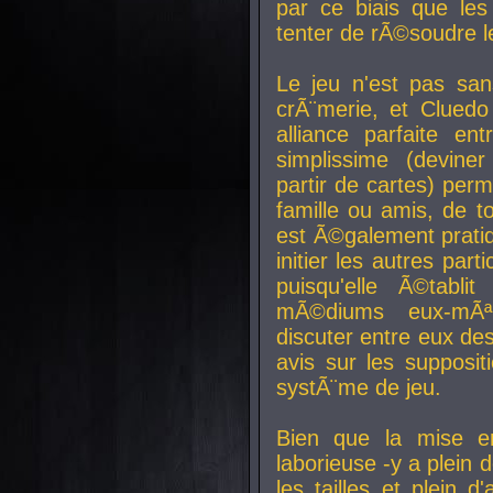
par ce biais que le
tenter de rÃ©soudre l
Le jeu n'est pas san
crÃ¨merie, et Clued
alliance parfaite e
simplissime (devine
partir de cartes) perm
famille ou amis, de t
est Ã©galement prati
initier les autres par
puisqu'elle Ã©tabli
mÃ©diums eux-mÃ
discuter entre eux de
avis sur les supposit
systÃ¨me de jeu.
Bien que la mise e
laborieuse -y a plein 
les tailles et plein d