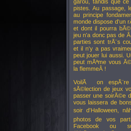
garou, tandis que ce 
pistes. Au passage, le
au principe fondamen
monde dispose d'un rÃ´
et dont il pourra bÃ©
jeu n'a donc pas de 
parties sont trÃ¨s c
et il n'y a pas vraime
peut jouer lui aussi.
peut mÃªme vous Ã©di
la flemmeÂ !
VoilÃ on espÃ¨re 
sÃ©lection de jeux vo
passer une soirÃ©e d
vous laissera de bons
soir d'Halloween, nâ
photos de vos parti
Facebook ou su