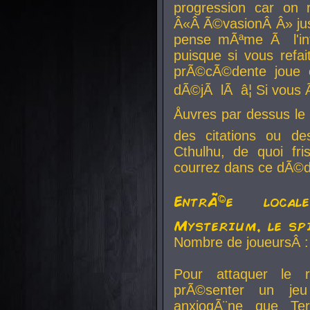
progression car on 
Â«Â Ã©vasionÂ Â» jusq
pense mÃªme Ã l'inf
puisque si vous refai
prÃ©cÃ©dente joue e
dÃ©jÃ lÃ â¦ Si vous 
Åuvres par dessus l
des citations ou d
Cthulhu, de quoi f
courrez dans ce dÃ©da
EntrÃ©e local
Mysterium, le sp
Nombre de joueursÂ :
Pour attaquer le 
prÃ©senter un je
anxiogÃ¨ne que Te