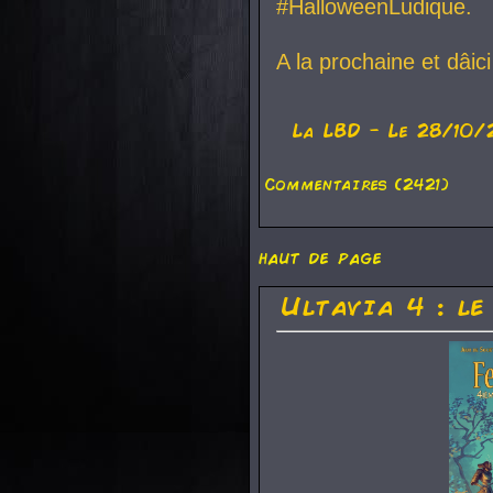
#HalloweenLudique.
A la prochaine et dâic
La
LBD
- Le 28/10/
Commentaires (2421)
haut de page
Ultavia 4 : le