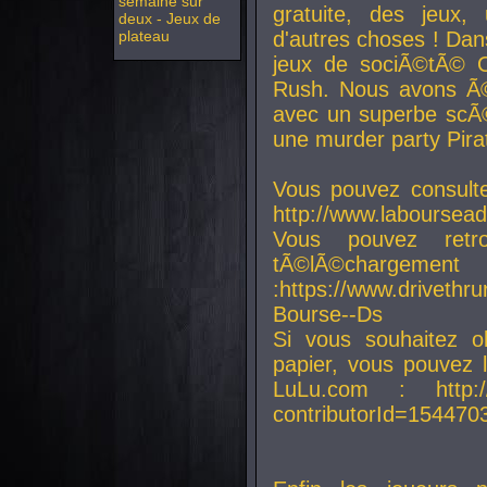
semaine sur
gratuite, des jeux,
deux - Jeux de
plateau
d'autres choses ! Da
jeux de sociÃ©tÃ© O
Rush. Nous avons Ã©
avec un superbe scÃ©
une murder party Pira
Vous pouvez consulte
http://www.laboursead
Vous pouvez ret
tÃ©lÃ©chargement
:https://www.driveth
Bourse--Ds
Si vous souhaitez o
papier, vous pouvez 
LuLu.com : http://w
contributorId=154470