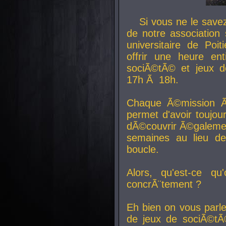
Si vous ne le sav
de notre association 
universitaire de Poit
offrir une heure en
sociÃ©tÃ© et jeux d
17h Ã 18h.
Chaque Ã©mission Ã
permet d'avoir toujo
dÃ©couvrir Ã©galemen
semaines au lieu d
boucle.
Alors, qu'est-ce qu
concrÃ¨tement ?
Eh bien on vous parl
de jeux de sociÃ©tÃ©