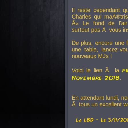
Il reste cependant q
Charles qui maÃ®tri
Â« Le fond de l'air
surtout pas Ã vous ins
De plus, encore une f
une table, lancez-v
nouveaux MJs !
p
Voici le lien Ã la
Novembre 2018
.
En attendant lundi, n
Ã tous un excellent w
La
LBD
- Le 3/11/20