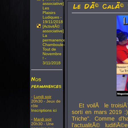
associative]
Le DÃ© CalÃ© 
Les
Plaisirs
Ludiques -
19/11/2018
[ActivitÃ©
associative]
La
permanence
Chamboule-
Tout de
Novembre
! -
3/11/2018
Nos
permanences
-
Lundi soir
20h30 - Jeux de
Et voilÃ le troi
rôle
Inscriptions ici
sorti en mars 2019 :)
Triche". Comme d'ha
-
Mardi soir
20h30 - Une
l'actualitÃ© ludifi