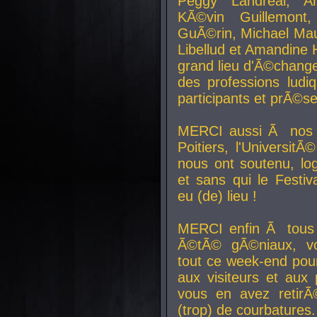
Peggy Landreal, A
KÃ©vin Guillemont
GuÃ©rin, Michael Maur
Libellud et Amandine H
grand lieu d'Ã©chang
des professions lud
participants et prÃ©se
MERCI aussi Ã nos pa
Poitiers, l'Universit
nous ont soutenu, log
et sans qui le Festiv
eu (de) lieu !
MERCI enfin Ã tous
Ã©tÃ© gÃ©niaux, v
tout ce week-end pour
aux visiteurs et aux
vous en avez retirÃ
(trop) de courbatures.