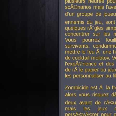
plusieurs heures pour
scÃ©narios mais l'av
d'un groupe de joueur
ennemis du jeu, sont
quelques rÃ¨gles simp
concentrer sur les 
Vous pourrez foui
survivants, condamn
mettre le feu Ã une
de cocktail molotov. 
l'expÃ©rience et de
de rÃ´le papier ou je
les personnaliser au fil
Zombicide est Ã la fr
alors vous risquez d
deux avant de rÃ©us
mais les jeux co
persÃ©vÃ©rer pour ob