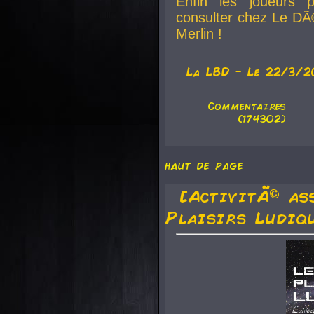
Enfin les joueurs p
consulter chez Le DÃ
Merlin !
La
LBD
- Le 22/3/2
Commentaires
(174302)
haut de page
[ActivitÃ© as
Plaisirs Ludiq