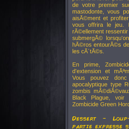
de votre premier su
mastodonte, vous po
aisÃ©ment et profite
vous offrira le jeu.
rÃ©ellement ressentir 
submergÃ© lorsqu'on 
hÃ©ros entourÃ©s de
les cÃ´tÃ©s.
En prime, Zombicide
d'extension et mÃªm
Vous pouvez donc 
apocalyptique type R
zombis mÃ©diÃ©vaux-
Black Plague, voi
Zombicide Green Hor
Dessert - Loup
partie expresse 