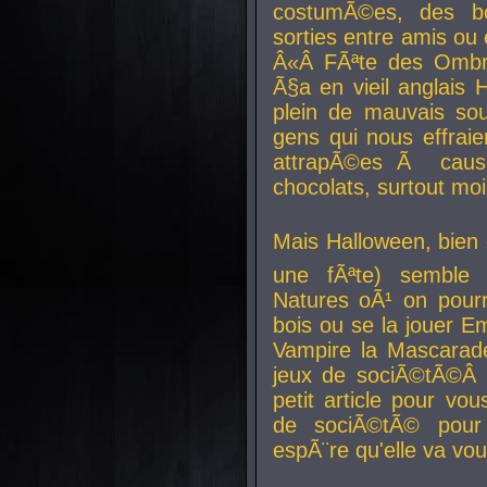
costumÃ©es, des b
sorties entre amis ou 
Â«Â FÃªte des Ombre
Ã§a en vieil anglais 
plein de mauvais sou
gens qui nous effraie
attrapÃ©es Ã caus
chocolats, surtout moi
Mais Halloween, bien q
une fÃªte) semble 
Natures oÃ¹ on pourr
bois ou se la jouer E
Vampire la Mascarade
jeux de sociÃ©tÃ©Â !
petit article pour vo
de sociÃ©tÃ© pour 
espÃ¨re qu'elle va vou