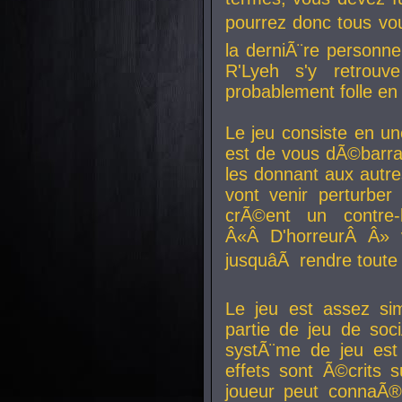
pourrez donc tous vous
la derniÃ¨re personne
R'Lyeh s'y retro
probablement folle en
Le jeu consiste en une
est de vous dÃ©barra
les donnant aux aut
vont venir perturber 
crÃ©ent un contre-
Â«Â D'horreurÂ Â» 
jusquâÃ rendre tout
Le jeu est assez si
partie de jeu de soc
systÃ¨me de jeu est
effets sont Ã©crits 
joueur peut connaÃ®