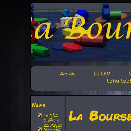
Accueil
La LBD
L
Notre ludo
News
La Bours
Le DÃ©
CalÃ© 3 -
22/3/2019
[ActivitÃ©