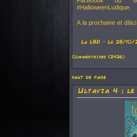
Facebook ou su
#HalloweenLudique.
A la prochaine et dâic
La
LBD
- Le 28/10/
Commentaires (2426)
haut de page
Ultavia 4 : le