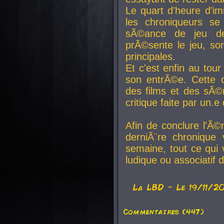
Le quart d'heure d'i
les chroniqueurs se
sÃ©ance de jeu de
prÃ©sente le jeu, son
principales.
Et c'est enfin au tour
son entrÃ©e. Cette c
des films et des sÃ©r
critique faite par un
Afin de conclure l'Ã©
derniÃ¨re chronique
semaine, tout ce qui 
ludique ou associatif 
La
LBD
- Le 19/11/2
Commentaires (447)