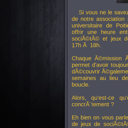
Si vous ne le sav
de notre association 
universitaire de Poit
offrir une heure en
sociÃ©tÃ© et jeux d
17h Ã 18h.
Chaque Ã©mission Ã
permet d'avoir toujo
dÃ©couvrir Ã©galemen
semaines au lieu d
boucle.
Alors, qu'est-ce qu
concrÃ¨tement ?
Eh bien on vous parl
de jeux de sociÃ©tÃ©