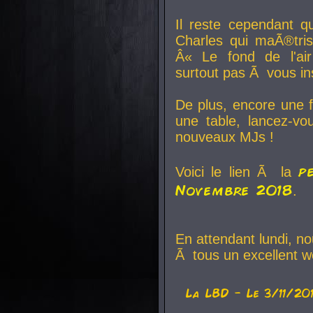
Il reste cependant q
Charles qui maÃ®tri
Â« Le fond de l'air
surtout pas Ã vous ins
De plus, encore une f
une table, lancez-v
nouveaux MJs !
p
Voici le lien Ã la
Novembre 2018
.
En attendant lundi, n
Ã tous un excellent w
La
LBD
- Le 3/11/20