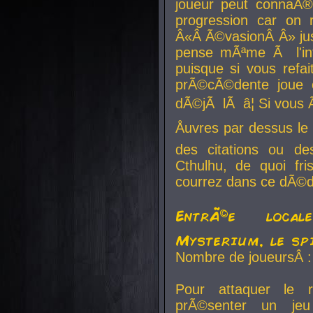
joueur peut connaÃ®
progression car on 
Â«Â Ã©vasionÂ Â» jusq
pense mÃªme Ã l'inf
puisque si vous refai
prÃ©cÃ©dente joue e
dÃ©jÃ lÃ â¦ Si vous 
Åuvres par dessus l
des citations ou d
Cthulhu, de quoi f
courrez dans ce dÃ©da
EntrÃ©e local
Mysterium, le sp
Nombre de joueursÂ :
Pour attaquer le 
prÃ©senter un je