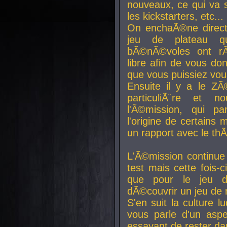
nouveaux, ce qui va so
les kickstarters, etc...
On enchaÃ®ne direct
jeu de plateau q
bÃ©nÃ©voles ont rÃ
libre afin de vous don
que vous puissiez vou
Ensuite il y a le ZÃ
particuliÃ¨re et 
l'Ã©mission, qui pa
l'origine de certains
un rapport avec le th
L'Ã©mission continue
test mais cette fois-c
que pour le jeu d
dÃ©couvrir un jeu de r
S'en suit la culture l
vous parle d'un aspe
essayant de rester da