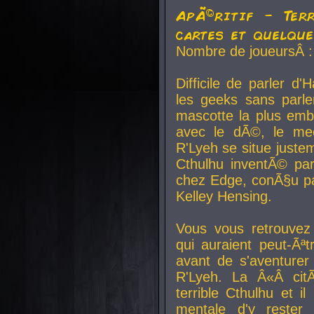
ApÃ©ritif - Ter
cartes et quelqu
Nombre de joueursÂ :
Difficile de parler d
les geeks sans parle
mascotte la plus emb
avec le dÃ©, le mee
R'Lyeh se situe juste
Cthulhu inventÃ© par
chez Edge, conÃ§u par
Kelley Hensing.
Vous vous retrouvez 
qui auraient peut-Ã
avant de s'aventurer
R'Lyeh. La Â«Â cit
terrible Cthulhu et i
mentale d'y rester 