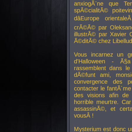
anxiogÃ¨ne que Te
spÃ©cialitÃ© poitev
dâEurope orienta
crÃ©Ã© par Oleksand
illustrÃ© par Xavier 
Ã©ditÃ© chez Libellud
Vous incarnez un gr
d'Halloween - Ã§
rassemblent dans le
dÃ©funt ami, mons
convergence des pou
contacter le fantÃ´me
des visions afin de
horrible meurtre. Ca
assassinÃ©, et cert
vousÂ !
Mysterium est donc un