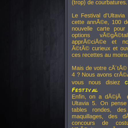
(trop) de courbatures.
Le Festival d'Ultavia
cette annÃ©e, 100 de
nouvelle carte pour
options vÃ©gÃ©t
apprÃ©ciÃ©e et no
Ã©tÃ© curieux et ouv
ces recettes au moins
Mais de votre cÃ´tÃ©
4 ? Nous avons crÃ©Ã
vous nous disiez
Festival
Enfin, on a dÃ©jÃ de
Ultavia 5. On pens
tables rondes, des
maquillages, des d
concours de cost