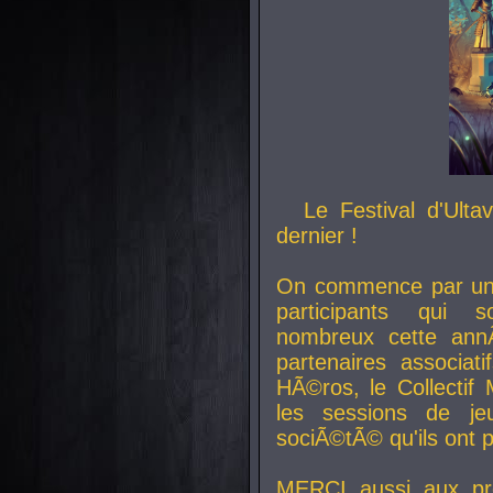
Le Festival d'Ult
dernier !
On commence par un 
participants qui s
nombreux cette an
partenaires associat
HÃ©ros, le Collecti
les sessions de j
sociÃ©tÃ© qu'ils ont
MERCI aussi aux pro