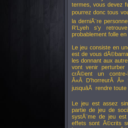
termes, vous devez fu
pourrez donc tous vous
la derniÃ¨re personne
R'Lyeh s'y retro
probablement folle en
Le jeu consiste en une
est de vous dÃ©barra
les donnant aux aut
vont venir perturber 
crÃ©ent un contre-
Â«Â D'horreurÂ Â» 
jusquâÃ rendre tout
Le jeu est assez si
partie de jeu de soc
systÃ¨me de jeu est
effets sont Ã©crits 