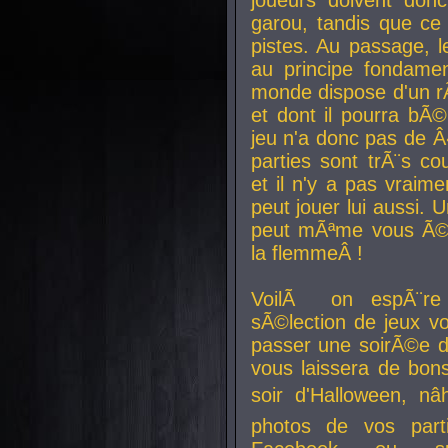
joueurs doivent donc 
garou, tandis que ce 
pistes. Au passage, le
au principe fondamen
monde dispose d'un rÃ´
et dont il pourra bÃ©
jeu n'a donc pas de 
parties sont trÃ¨s c
et il n'y a pas vraime
peut jouer lui aussi.
peut mÃªme vous Ã©di
la flemmeÂ !
VoilÃ on espÃ¨re 
sÃ©lection de jeux vo
passer une soirÃ©e d
vous laissera de bons
soir d'Halloween, nâ
photos de vos parti