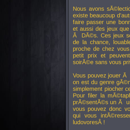
Nous avons sÃ©lectio
existe beaucoup d'autr
faire passer une bon
et aussi des jeux que
Ã DÃ©s. Ces jeux son
de la chance, louab
proche de chez vous.
petit prix et peuve
soirÃ©e sans vous pr
Vous pouvez jouer Ã 
on est du genre gÃ©n
simplement piocher ce
Pour filer la mÃ©tap
prÃ©sentÃ©s un Ã un
vous pouvez donc vo
qui vous intÃ©resse
ludovoresÂ !