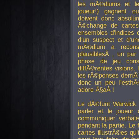
les mÃ©diums et le
joueur!) gagnent o
doivent donc absolum
Ã©change de cartes
ensembles d'indices c
d'un suspect et d'u
mÃ©dium a reconst
plausiblesÂ , un pa
phase de jeu cons
diffÃ©rentes visions.
les rÃ©ponses derriÃ¨
donc un peu l'esthÃ
adore Ã§aÂ !
Le dÃ©funt Warwick 
parler et le joueur q
communiquer verbale
pendant la partie. Le
cartes illustrÃ©es q