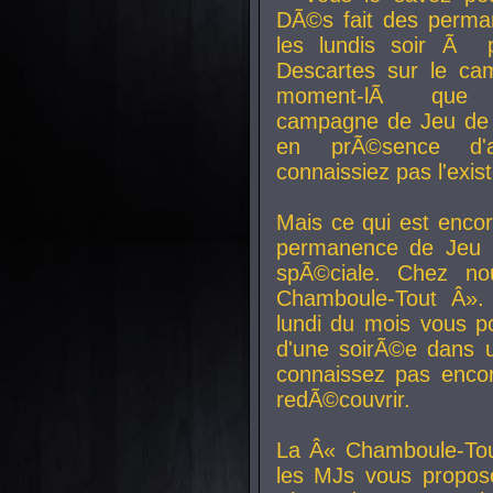
DÃ©s fait des perma
les lundis soir Ã 
Descartes sur le ca
moment-lÃ que v
campagne de Jeu de 
en prÃ©sence d'a
connaissiez pas l'exi
Mais ce qui est encor
permanence de Jeu 
spÃ©ciale. Chez n
Chamboule-Tout Â». 
lundi du mois vous p
d'une soirÃ©e dans 
connaissez pas enco
redÃ©couvrir.
La Â« Chamboule-Tou
les MJs vous propos