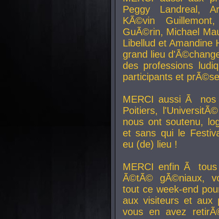
Peggy Landreal, A
KÃ©vin Guillemont
GuÃ©rin, Michael Maur
Libellud et Amandine H
grand lieu d'Ã©chang
des professions lud
participants et prÃ©se
MERCI aussi Ã nos pa
Poitiers, l'Universit
nous ont soutenu, log
et sans qui le Festiv
eu (de) lieu !
MERCI enfin Ã tous
Ã©tÃ© gÃ©niaux, v
tout ce week-end pour
aux visiteurs et aux
vous en avez retirÃ