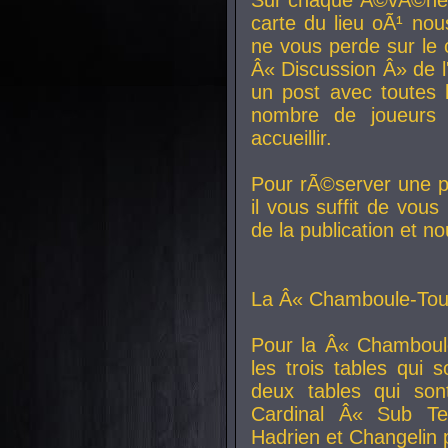
carte du lieu oÃ¹ nou
ne vous perde sur le 
Â« Discussion Â» de 
un post avec toutes 
nombre de joueurs
accueillir.
Pour rÃ©server une pl
il vous suffit de vou
de la publication et n
La Â« Chamboule-Tout
Pour la Â« Chamboul
les trois tables qui
deux tables qui so
Cardinal
Â« Sub Ter
Hadrien et
Changelin
p