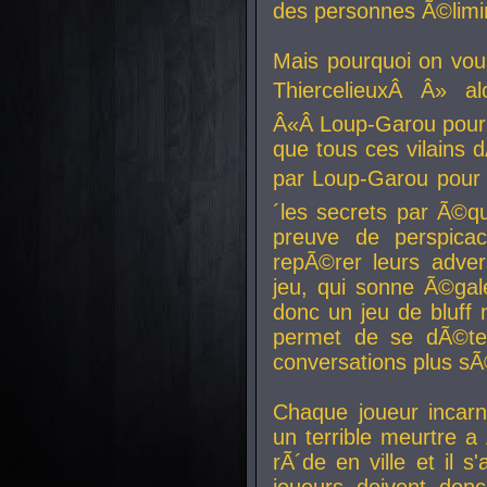
des personnes Ã©limi
Mais pourquoi on vo
ThiercelieuxÂ Â» al
Â«Â Loup-Garou pour 
que tous ces vilain
par Loup-Garou pour u
´les secrets par Ã©qu
preuve de perspica
repÃ©rer leurs adver
jeu, qui sonne Ã©gale
donc un jeu de bluff 
permet de se dÃ©te
conversations plus sÃ
Chaque joueur incar
un terrible meurtre 
rÃ´de en ville et il s