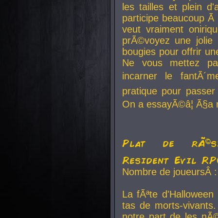
les tailles et plein d
participe beaucoup Ã 
veut vraiment oniriq
prÃ©voyez une jolie
bougies pour offrir un
Ne vous mettez pa
incarner le fantÃ´m
pratique pour passer 
On a essayÃ©â¦ Ã§a n
Plat de rÃ©sis
Resident Evil R
Nombre de joueursÂ :
La fÃªte d'Halloween
tas de morts-vivants.
notre part de les nÃ©