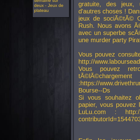
semaine sur
gratuite, des jeux,
deux - Jeux de
plateau
d'autres choses ! Da
jeux de sociÃ©tÃ© O
Rush. Nous avons Ã©
avec un superbe scÃ©
une murder party Pira
Vous pouvez consulte
http://www.laboursead
Vous pouvez ret
tÃ©lÃ©chargement
:https://www.driveth
Bourse--Ds
Si vous souhaitez o
papier, vous pouvez 
LuLu.com : http://w
contributorId=154470