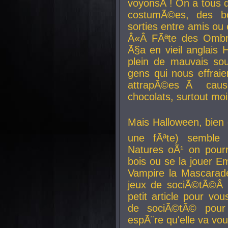
voyonsÂ ! On a tous 
costumÃ©es, des b
sorties entre amis ou 
Â«Â FÃªte des Ombre
Ã§a en vieil anglais 
plein de mauvais sou
gens qui nous effraie
attrapÃ©es Ã caus
chocolats, surtout moi
Mais Halloween, bien q
une fÃªte) semble 
Natures oÃ¹ on pourr
bois ou se la jouer E
Vampire la Mascarade
jeux de sociÃ©tÃ©Â !
petit article pour vo
de sociÃ©tÃ© pour 
espÃ¨re qu'elle va vou