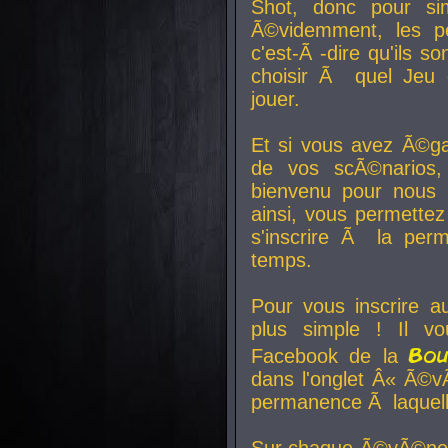
Shot, donc pour si
Ã©videmment, les pe
c'est-Ã -dire qu'ils
choisir Ã quel Jeu 
jouer.
Et si vous avez Ã©ga
de vos scÃ©narios,
bienvenu pour nous 
ainsi, vous permettez
s'inscrire Ã la per
temps.
Pour vous inscrire a
plus simple ! Il vo
Bo
Facebook de la
dans l'onglet Â« Ã©v
permanence Ã laquelle
Sur chaque Ã©vÃ©nem