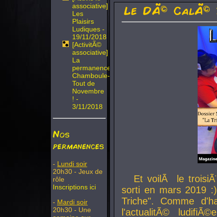
associative]
Le DÃ© CalÃ© 
Les
Plaisirs
Ludiques -
19/11/2018
[ActivitÃ©
associative]
La
permanence
Chamboule-
Tout de
Novembre
! -
3/11/2018
Nos
permanences
-
Lundi soir
20h30 - Jeux de
Et voilÃ le troi
rôle
Inscriptions ici
sorti en mars 2019 :)
Triche". Comme d'ha
-
Mardi soir
20h30 - Une
l'actualitÃ© ludifi