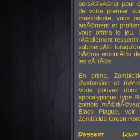
persÃ©vÃ©rer pour ob
de votre premier su
mastodonte, vous po
aisÃ©ment et profite
vous offrira le jeu.
rÃ©ellement ressentir 
submergÃ© lorsqu'on 
hÃ©ros entourÃ©s de
les cÃ´tÃ©s.
En prime, Zombicide
d'extension et mÃªm
Vous pouvez donc 
apocalyptique type R
zombis mÃ©diÃ©vaux-
Black Plague, voi
Zombicide Green Hor
Dessert - Loup