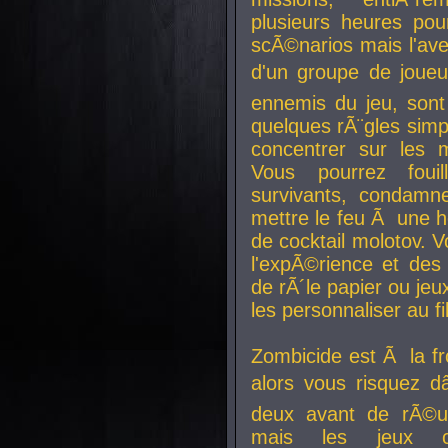
plusieurs heures pour
scÃ©narios mais l'av
d'un groupe de joueur
ennemis du jeu, sont
quelques rÃ¨gles simp
concentrer sur les 
Vous pourrez foui
survivants, condamn
mettre le feu Ã une
de cocktail molotov. 
l'expÃ©rience et de
de rÃ´le papier ou je
les personnaliser au fil
Zombicide est Ã la fr
alors vous risquez d
deux avant de rÃ©us
mais les jeux co