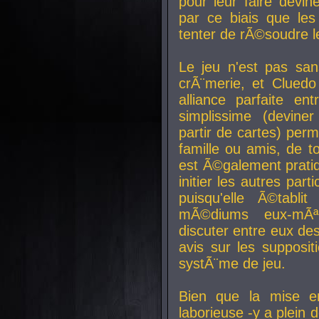
pour leur faire devin
par ce biais que le
tenter de rÃ©soudre l
Le jeu n'est pas san
crÃ¨merie, et Clued
alliance parfaite e
simplissime (devine
partir de cartes) perm
famille ou amis, de t
est Ã©galement prati
initier les autres par
puisqu'elle Ã©tabli
mÃ©diums eux-mÃ
discuter entre eux de
avis sur les supposit
systÃ¨me de jeu.
Bien que la mise e
laborieuse -y a plein 