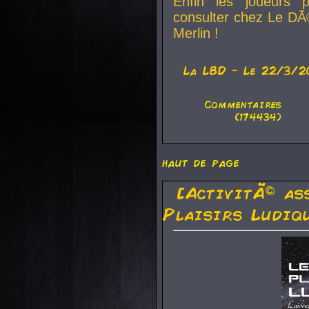
Enfin les joueurs p
consulter chez Le DÃ
Merlin !
La
LBD
- Le 22/3/2
Commentaires
(174434)
haut de page
[ActivitÃ© as
Plaisirs Ludiq