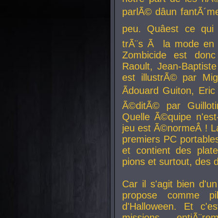
parlÃ© dâun fantÃ´me 
peu. Quâest ce qui
trÃ¨s Ã la mode en
Zombicide est donc
Raoult, Jean-Baptiste
est illustrÃ© par Mi
Ãdouard Guiton, Eric
Ã©ditÃ© par Guillot
Quelle Ã©quipe n'est
jeu est Ã©normeÂ ! La 
premiers PC portable
et contient des plat
pions et surtout, des d
Car il s'agit bien d'u
propose comme pil
d'Halloween. Et c'e
missions, entiÃ¨r