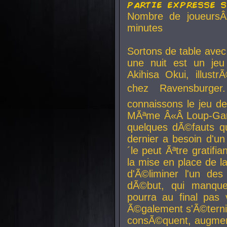
partie expresse 
Nombre de joueurs
minutes
Sortons de table ave
une nuit est un je
Akihisa Okui, illus
chez Ravensburger.
connaissons le jeu d
MÃªme Â«Â Loup-Garo
quelques dÃ©fauts qu
dernier a besoin d'un
´le peut Ãªtre gratifi
la mise en place de l
d'Ã©liminer l'un des
dÃ©but, qui manque
pourra au final pas 
Ã©galement s'Ã©ternis
consÃ©quent, augment