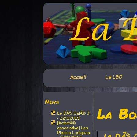
Accueil
La LBD
News
La Bo
Le DÃ© CalÃ© 3
- 22/3/2019
[ActivitÃ©
associative] Les
Plaisirs Ludiques
Le DÃ© 