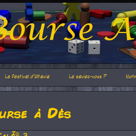
Le festival d'Ultavia
Le saviez-vous ?
Notr
urse à Dés
CalÃ© 3