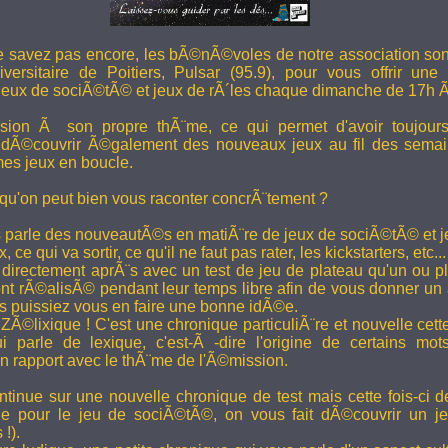
e savez pas encore, les bÃ©nÃ©voles de notre association son
versitaire de Poitiers, Pulsar (95.9), pour vous offrir une
eux de sociÃ©tÃ© et jeux de rÃ´les chaque dimanche de 17h 
ion Ã son propre thÃ¨me, ce qui permet d'avoir toujour
 dÃ©couvrir Ã©galement des nouveaux jeux au fil des semai
es jeux en boucle.
 qu'on peut bien vous raconter concrÃ¨tement ?
 parle des nouveautÃ©s en matiÃ¨re de jeux de sociÃ©tÃ© et je
 ce qui va sortir, ce qu'il ne faut pas rater, les kickstarters, etc...
rectement aprÃ¨s avec un test de jeu de plateau qu'un ou p
 rÃ©alisÃ© pendant leur temps libre afin de vous donner un a
us puissiez vous en faire une bonne idÃ©e.
e ZÃ©lixique ! C'est une chronique particuliÃ¨re et nouvelle c
i parle de lexique, c'est-Ã -dire l'origine de certains mo
rapport avec le thÃ¨me de l'Ã©mission.
tinue sur une nouvelle chronique de test mais cette fois-ci de
ue pour le jeu de sociÃ©tÃ©, on vous fait dÃ©couvrir un je
 !).