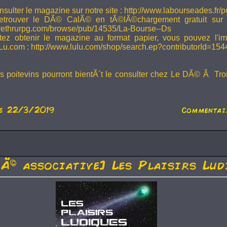
sulter le magazine sur notre site : http://www.labourseades.fr/
etrouver le DÃ© CalÃ© en tÃ©lÃ©chargement gratuit sur
ivethrurpg.com/browse/pub/14535/La-Bourse--Ds
tez obtenir le magazine au format papier, vous pouvez l'i
Lu.com : http://www.lulu.com/shop/search.ep?contributorId=15
rs poitevins pourront bientÃ´t le consulter chez Le DÃ© Ã Tr
e 22/3/2019
Commentair
tÃ© associative] Les Plaisirs Lud