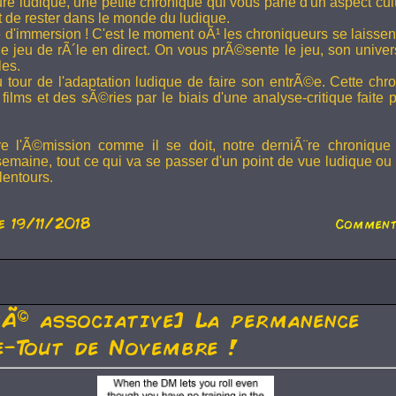
ture ludique, une petite chronique qui vous parle d'un aspect cu
t de rester dans le monde du ludique.
 d'immersion ! C'est le moment oÃ¹ les chroniqueurs se laissen
 jeu de rÃ´le en direct. On vous prÃ©sente le jeu, son univer
les.
u tour de l'adaptation ludique de faire son entrÃ©e. Cette chr
films et des sÃ©ries par le biais d'une analyse-critique faite 
re l'Ã©mission comme il se doit, notre derniÃ¨re chronique
semaine, tout ce qui va se passer d'un point de vue ludique ou 
lentours.
e 19/11/2018
Comment
tÃ© associative] La permanence
-Tout de Novembre !