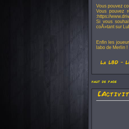
Vous pouvez con
Vous pouvez r
:https://www.dr
Si vous souhai
coÃ»tant sur Lu
Enfin les joueu
labo de Merlin !
La
LBD
- L
haut de page
[Activi