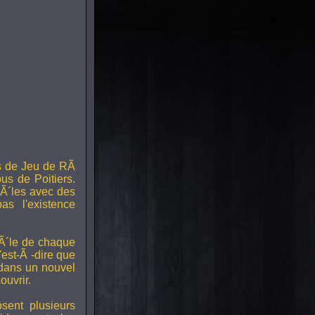
s de Jeu de RÃ
us de Poitiers.
Ã´les avec des
s l'existence
RÃ´le de chaque
est-Ã -dire que
 dans un nouvel
uvrir.
ent plusieurs