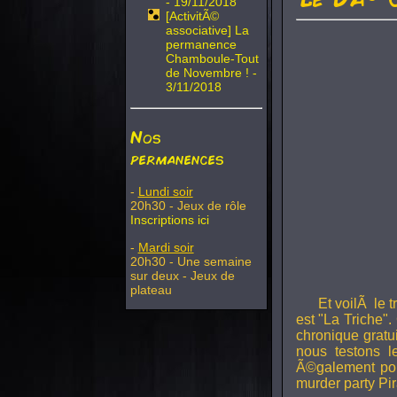
- 19/11/2018
[ActivitÃ©
associative] La
permanence
Chamboule-Tout
de Novembre ! -
3/11/2018
Nos
permanences
-
Lundi soir
20h30 - Jeux de rôle
Inscriptions ici
-
Mardi soir
20h30 - Une semaine
sur deux - Jeux de
plateau
Et voilÃ le 
est "La Triche".
chronique gratu
nous testons 
Ã©galement pou
murder party Pir