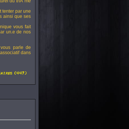
lturel du thÃ¨me
t tenter par une
s ainsi que ses
onique vous fait
par un.e de nos
 vous parle de
associatif dans
aires (447)