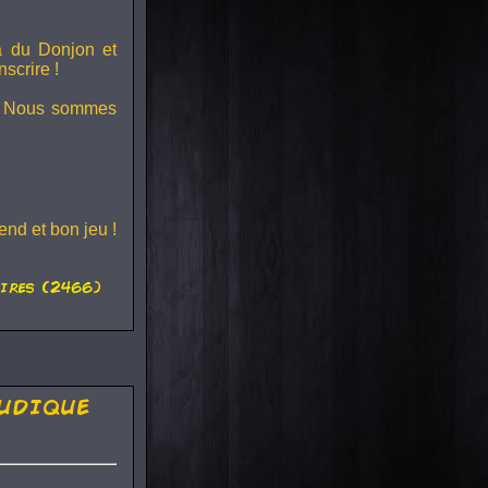
ra du
Donjon et
scrire !
s ! Nous sommes
nd et bon jeu !
ires (2466)
udique