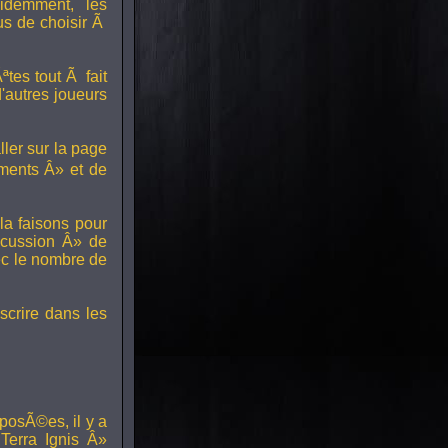
idemment, les
us de choisir Ã
tes tout Ã fait
'autres joueurs
ller sur la page
ments Â» et de
a faisons pour
scussion Â» de
ec le nombre de
scrire dans les
posÃ©es, il y a
erra Ignis Â»