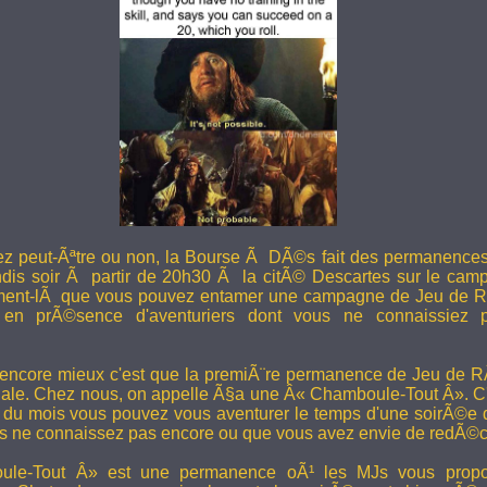
ez peut-Ãªtre ou non, la Bourse Ã DÃ©s fait des permanence
undis soir Ã partir de 20h30 Ã la citÃ© Descartes sur le camp
ent-lÃ que vous pouvez entamer une campagne de Jeu de R
en prÃ©sence d'aventuriers dont vous ne connaissiez pa
 encore mieux c'est que la premiÃ¨re permanence de Jeu de 
ale. Chez nous, on appelle Ã§a une Â« Chamboule-Tout Â». C'
i du mois vous pouvez vous aventurer le temps d'une soirÃ©e
s ne connaissez pas encore ou que vous avez envie de redÃ©co
le-Tout Â» est une permanence oÃ¹ les MJs vous propos