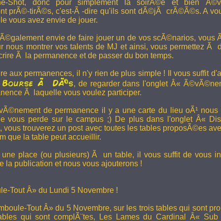
e-Shot, donc pour simplement la soirÃ©e et bien Ã©v
t prÃ©-tirÃ©s, c'est-Ã -dire qu'ils sont dÃ©jÃ crÃ©Ã©s. A vo
le vous avez envie de jouer.
 Ã©galement envie de faire jouer un de vos scÃ©narios, vous Ãª
r nous montrer vos talents de MJ et ainsi, vous permettez Ã d
scrire Ã la permanence et de passer du bon temps.
re aux permanences, il n'y rien de plus simple ! Il vous suffit d'a
Bourse Ã DÃ©s
a
, de regarder dans l'onglet Â« Ã©vÃ©ne
anence Ã laquelle vous voulez participer.
Ã©nement de permanence il y a une carte du lieu oÃ¹ nous l
ne vous perde sur le campus ;) De plus dans l'onglet Â« Di
vous trouverez un post avec toutes les tables proposÃ©es av
que la table peut accueillir.
une place (ou plusieurs) Ã un table, il vous suffit de vous in
 la publication et nous vous ajouterons !
e-Tout Â» du Lundi 5 Novembre !
boule-Tout Â» du 5 Novembre, sur les trois tables qui sont pro
bles qui sont complÃ¨tes,
Les Lames du Cardinal
Â« Sub T