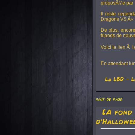
proposÃ©e par 
Il reste cepen
Dragons V5
Â« L
De plus, encore
friands de nouv
Voici le lien Ã 
En attendant lu
La
LBD
- L
haut de page
[A fond
d'Hallowe