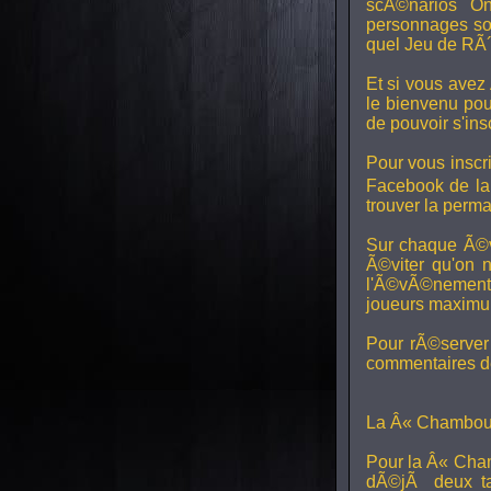
scÃ©narios On
personnages son
quel Jeu de RÃ´
Et si vous avez
le bienvenu pou
de pouvoir s'in
Pour vous inscri
Facebook de l
trouver la perm
Sur chaque Ã©v
Ã©viter qu'on 
l'Ã©vÃ©nement, 
joueurs maximum 
Pour rÃ©server 
commentaires de
La Â« Chamboul
Pour la Â« Cham
dÃ©jÃ deux ta