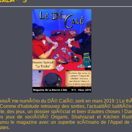
troisiÃ¨me numÃ©ro du DÃ© CalÃ©, sorti en mars 2019 :) Le thÃ
 Comme d'habitude retrouvez des sorties, l'actualitÃ© ludifiÃ©e
ite, des jeux, un dossier spÃ©cial et bien d'autres choses ! 
les jeux de sociÃ©tÃ© Origami, Shahrazad et Kitchen Rus
rvu le magazine avec un superbe scÃ©nario de l'Appel de 
ates.