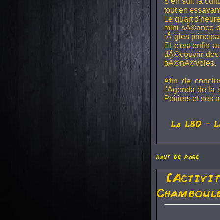
S'en suit la cul
tout en essayan
Le quart d'heure
mini sÃ©ance de
rÃ¨gles principa
Et c'est enfin a
dÃ©couvrir des 
bÃ©nÃ©voles.
Afin de conclu
l'Agenda de la 
Poitiers et ses a
La
LBD
- L
haut de page
[Activi
Chamboule