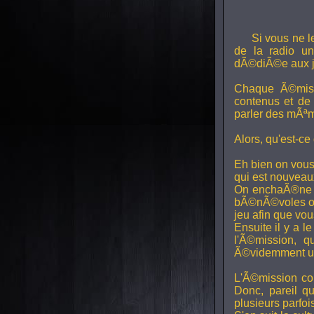
Si vous ne l
de la radio uni
dÃ©diÃ©e aux j
Chaque Ã©miss
contenus et de
parler des mÃªm
Alors, qu'est-ce
Eh bien on vous
qui est nouveaux,
On enchaÃ®ne di
bÃ©nÃ©voles ont
jeu afin que vo
Ensuite il y a l
l'Ã©mission, qu
Ã©videmment un 
L'Ã©mission con
Donc, pareil q
plusieurs parfois