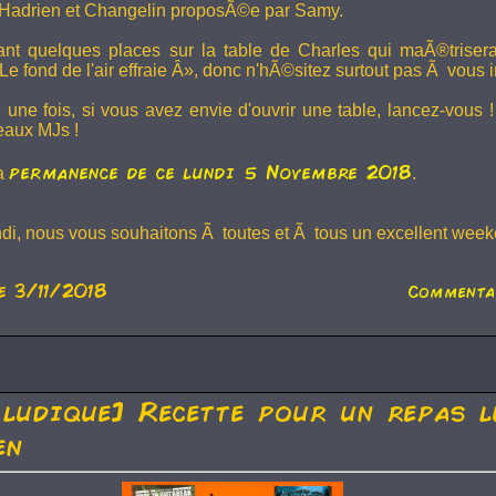
Hadrien et
Changelin
proposÃ©e par Samy.
dant quelques places sur la table de Charles qui maÃ®trise
e fond de l'air effraie Â», donc n'hÃ©sitez surtout pas Ã vous in
 une fois, si vous avez envie d'ouvrir une table, lancez-vou
eaux MJs !
permanence de ce lundi 5 Novembre 2018
la
.
ndi, nous vous souhaitons Ã toutes et Ã tous un excellent weeke
e 3/11/2018
Commenta
 ludique] Recette pour un repas l
en