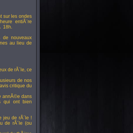
t sur les ondes
 heure entiÃ¨re
Ã 18h.
s de nouveaux
nes au lieu de
ux de rÃ´le, ce
lusieurs de nos
vis critique du
ette annÃ©e dans
ts qui ont bien
 jeu de rÃ´le !
u de rÃ´le (ou