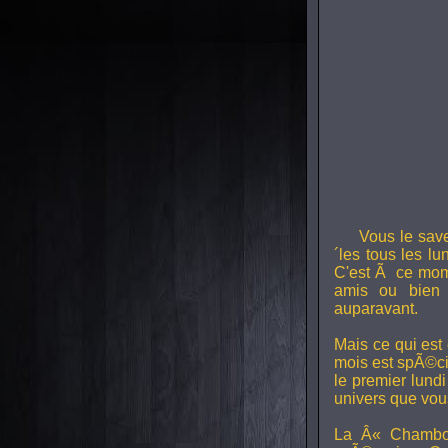
Vous le sav
´les tous les l
C'est Ã ce mom
amis ou bien 
auparavant.
Mais ce qui est
mois est spÃ©ci
le premier lund
univers que vou
La Â« Chambou