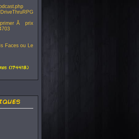
podcast.php
 DriveThruRPG
mprimer Ã prix
44703
ois Faces ou Le
es (174418)
iques