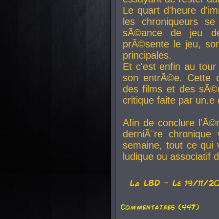
Le quart d'heure d'i
les chroniqueurs se
sÃ©ance de jeu de
prÃ©sente le jeu, son
principales.
Et c'est enfin au tour
son entrÃ©e. Cette c
des films et des sÃ©r
critique faite par un
Afin de conclure l'Ã©
derniÃ¨re chronique
semaine, tout ce qui 
ludique ou associatif 
La
LBD
- Le 19/11/2
Commentaires (447)