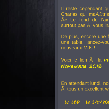
Il reste cependant q
Charles qui maÃ®tri
Â« Le fond de l'air
surtout pas Ã vous ins
De plus, encore une f
une table, lancez-v
nouveaux MJs !
p
Voici le lien Ã la
Novembre 2018
.
En attendant lundi, n
Ã tous un excellent w
La
LBD
- Le 3/11/20