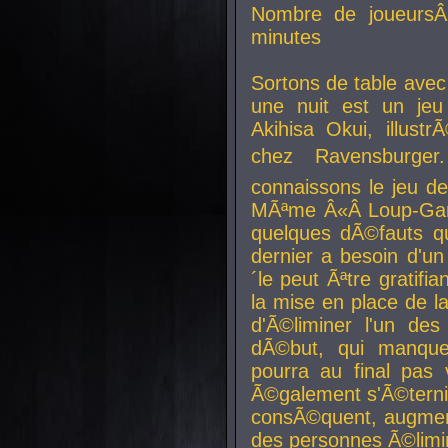
Nombre de joueurs
minutes
Sortons de table ave
une nuit est un je
Akihisa Okui, illus
chez Ravensburger.
connaissons le jeu d
MÃªme Â«Â Loup-Garo
quelques dÃ©fauts qu
dernier a besoin d'un
´le peut Ãªtre gratifi
la mise en place de l
d'Ã©liminer l'un des
dÃ©but, qui manque
pourra au final pas 
Ã©galement s'Ã©ternis
consÃ©quent, augment
des personnes Ã©limi