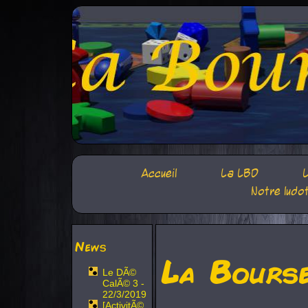
Accueil
La LBD
L
Notre ludo
News
La Bours
Le DÃ©
CalÃ© 3 -
22/3/2019
[ActivitÃ©