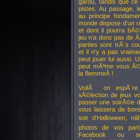
garou, tandis que ce 
pistes. Au passage, le
au principe fondamen
monde dispose d'un rÃ´
et dont il pourra bÃ©
jeu n'a donc pas de 
parties sont trÃ¨s c
et il n'y a pas vraime
peut jouer lui aussi.
peut mÃªme vous Ã©di
la flemmeÂ !
VoilÃ on espÃ¨re 
sÃ©lection de jeux vo
passer une soirÃ©e d
vous laissera de bons
soir d'Halloween, nâ
photos de vos parti
Facebook ou su