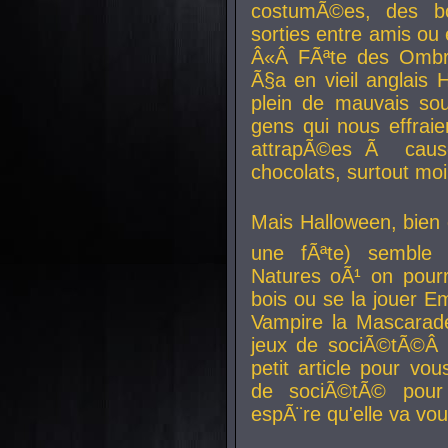
costumÃ©es, des b
sorties entre amis ou 
Â«Â FÃªte des Ombre
Ã§a en vieil anglais 
plein de mauvais sou
gens qui nous effraie
attrapÃ©es Ã caus
chocolats, surtout moi
Mais Halloween, bien q
une fÃªte) semble 
Natures oÃ¹ on pourr
bois ou se la jouer E
Vampire la Mascarade
jeux de sociÃ©tÃ©Â !
petit article pour vo
de sociÃ©tÃ© pour 
espÃ¨re qu'elle va vou