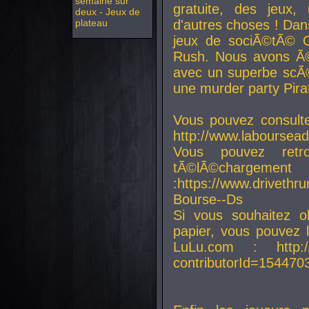
semaine sur
gratuite, des jeux,
deux - Jeux de
plateau
d'autres choses ! Da
jeux de sociÃ©tÃ© O
Rush. Nous avons Ã©
avec un superbe scÃ©
une murder party Pira
Vous pouvez consulte
http://www.laboursead
Vous pouvez ret
tÃ©lÃ©chargement
:https://www.driveth
Bourse--Ds
Si vous souhaitez o
papier, vous pouvez 
LuLu.com : http://w
contributorId=154470