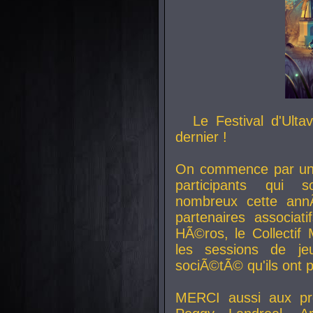
Le Festival d'Ult
dernier !
On commence par un 
participants qui s
nombreux cette an
partenaires associat
HÃ©ros, le Collecti
les sessions de j
sociÃ©tÃ© qu'ils ont
MERCI aussi aux pro