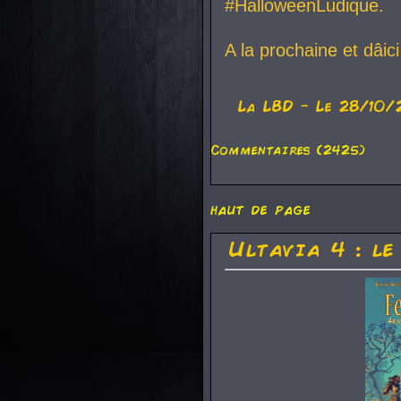
#HalloweenLudique.
A la prochaine et dâic
La
LBD
- Le 28/10/
Commentaires (2425)
haut de page
Ultavia 4 : le