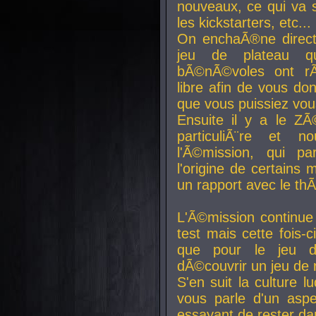
nouveaux, ce qui va so
les kickstarters, etc...
On enchaÃ®ne direct
jeu de plateau q
bÃ©nÃ©voles ont rÃ
libre afin de vous don
que vous puissiez vou
Ensuite il y a le ZÃ
particuliÃ¨re et 
l'Ã©mission, qui pa
l'origine de certains
un rapport avec le th
L'Ã©mission continue
test mais cette fois-c
que pour le jeu d
dÃ©couvrir un jeu de r
S'en suit la culture l
vous parle d'un aspe
essayant de rester da