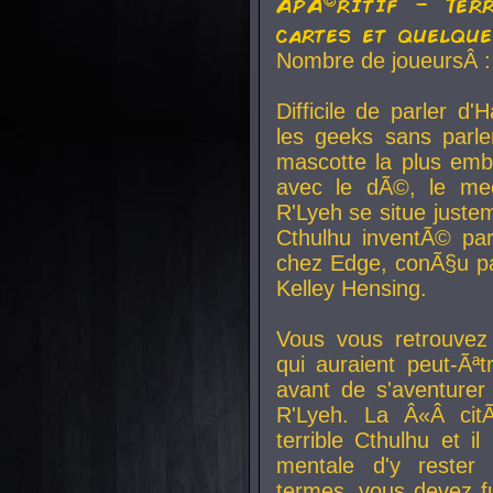
ApÃ©ritif - Ter
cartes et quelqu
Nombre de joueursÂ :
Difficile de parler d
les geeks sans parle
mascotte la plus emb
avec le dÃ©, le mee
R'Lyeh se situe juste
Cthulhu inventÃ© par
chez Edge, conÃ§u par
Kelley Hensing.
Vous vous retrouvez 
qui auraient peut-Ã
avant de s'aventurer
R'Lyeh. La Â«Â cit
terrible Cthulhu et i
mentale d'y rester 
termes, vous devez fu