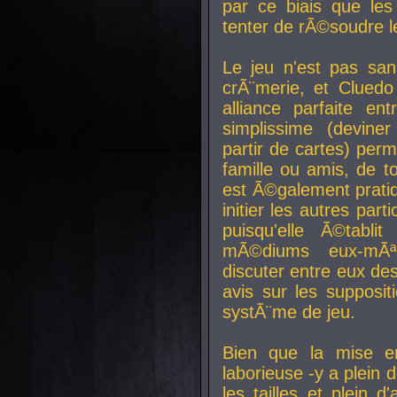
par ce biais que le
tenter de rÃ©soudre l
Le jeu n'est pas san
crÃ¨merie, et Clued
alliance parfaite e
simplissime (devine
partir de cartes) perm
famille ou amis, de t
est Ã©galement prati
initier les autres par
puisqu'elle Ã©tabli
mÃ©diums eux-mÃ
discuter entre eux de
avis sur les supposit
systÃ¨me de jeu.
Bien que la mise e
laborieuse -y a plein 
les tailles et plein d