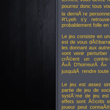
pourrez donc tous vous
la derniÃ¨re personne
R'Lyeh s'y retro
probablement folle en
Le jeu consiste en une
est de vous dÃ©barra
les donnant aux aut
vont venir perturber 
crÃ©ent un contre-
Â«Â D'horreurÂ Â» 
jusquâÃ rendre tout
Le jeu est assez si
partie de jeu de soc
systÃ¨me de jeu est
effets sont Ã©crits 
joueur peut connaÃ®