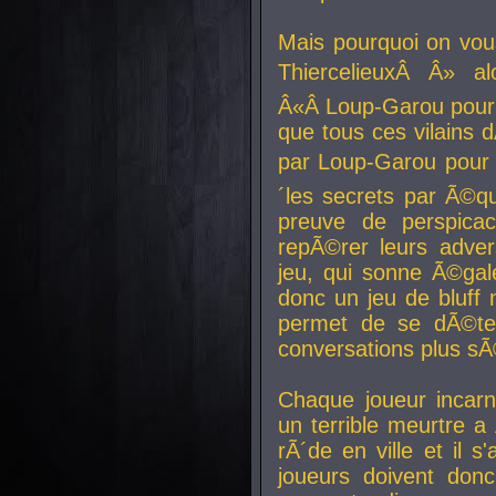
Mais pourquoi on vo
ThiercelieuxÂ Â» al
Â«Â Loup-Garou pour 
que tous ces vilain
par Loup-Garou pour u
´les secrets par Ã©qu
preuve de perspica
repÃ©rer leurs adver
jeu, qui sonne Ã©gale
donc un jeu de bluff 
permet de se dÃ©te
conversations plus sÃ
Chaque joueur incar
un terrible meurtre 
rÃ´de en ville et il s
joueurs doivent donc 