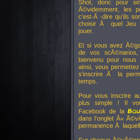
Shot, donc pour si
Ã©videmment, les pe
c'est-Ã -dire qu'ils
choisir Ã quel Jeu 
jouer.
Et si vous avez Ã©ga
de vos scÃ©narios,
bienvenu pour nous 
ainsi, vous permettez
s'inscrire Ã la per
temps.
Pour vous inscrire a
plus simple ! Il vo
Bo
Facebook de la
dans l'onglet Â« Ã©v
permanence Ã laquelle
Sur chaque Ã©vÃ©nem