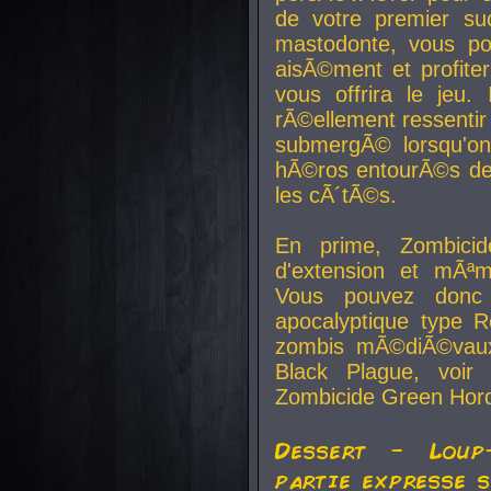
de votre premier su
mastodonte, vous po
aisÃ©ment et profite
vous offrira le jeu.
rÃ©ellement ressentir 
submergÃ© lorsqu'on 
hÃ©ros entourÃ©s de
les cÃ´tÃ©s.
En prime, Zombicide
d'extension et mÃªm
Vous pouvez donc 
apocalyptique type R
zombis mÃ©diÃ©vaux-
Black Plague, voi
Zombicide Green Hor
Dessert - Loup
partie expresse 