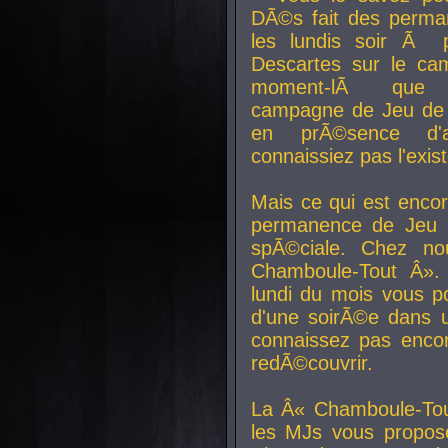
DÃ©s fait des perma
les lundis soir Ã 
Descartes sur le ca
moment-lÃ que v
campagne de Jeu de 
en prÃ©sence d'a
connaissiez pas l'exi
Mais ce qui est encor
permanence de Jeu 
spÃ©ciale. Chez n
Chamboule-Tout Â». 
lundi du mois vous p
d'une soirÃ©e dans 
connaissez pas enco
redÃ©couvrir.
La Â« Chamboule-Tou
les MJs vous propos