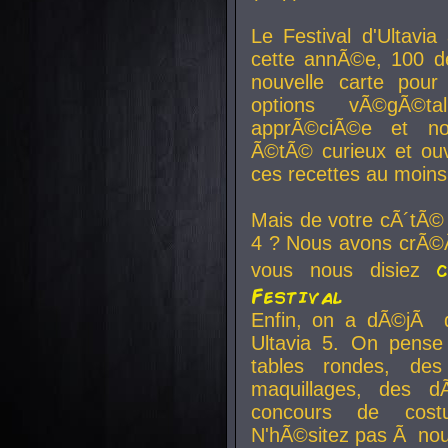
Le Festival d'Ultavia
cette annÃ©e, 100 de
nouvelle carte pour
options vÃ©gÃ©t
apprÃ©ciÃ©e et no
Ã©tÃ© curieux et ouv
ces recettes au moins
Mais de votre cÃ´tÃ©
4 ? Nous avons crÃ©Ã
vous nous disiez
Festival
Enfin, on a dÃ©jÃ de
Ultavia 5. On pens
tables rondes, des
maquillages, des d
concours de cost
N'hÃ©sitez pas Ã nous