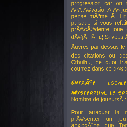
progression car on 
Â«Â Ã©vasionÂ Â» jusq
pense mÃªme Ã l'inf
puisque si vous refai
prÃ©cÃ©dente joue e
dÃ©jÃ lÃ â¦ Si vous 
Åuvres par dessus l
des citations ou d
Cthulhu, de quoi f
courrez dans ce dÃ©da
EntrÃ©e local
Mysterium, le sp
Nombre de joueursÂ :
Pour attaquer le 
prÃ©senter un je
anxiogÃ¨ne que Te