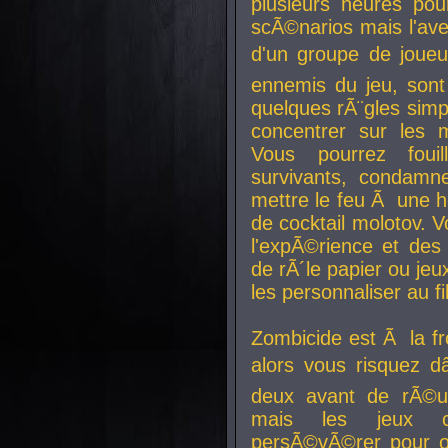
plusieurs heures pour
scÃ©narios mais l'av
d'un groupe de joueur
ennemis du jeu, sont
quelques rÃ¨gles simp
concentrer sur les 
Vous pourrez foui
survivants, condamn
mettre le feu Ã une
de cocktail molotov. 
l'expÃ©rience et de
de rÃ´le papier ou je
les personnaliser au fil
Zombicide est Ã la fr
alors vous risquez d
deux avant de rÃ©us
mais les jeux co
persÃ©vÃ©rer pour ob