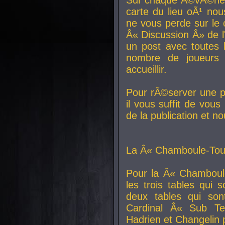
carte du lieu oÃ¹ nou
ne vous perde sur le 
Â« Discussion Â» de 
un post avec toutes 
nombre de joueurs
accueillir.
Pour rÃ©server une pl
il vous suffit de vou
de la publication et n
La Â« Chamboule-Tout
Pour la Â« Chamboul
les trois tables qui
deux tables qui so
Cardinal
Â« Sub Ter
Hadrien et
Changelin
p