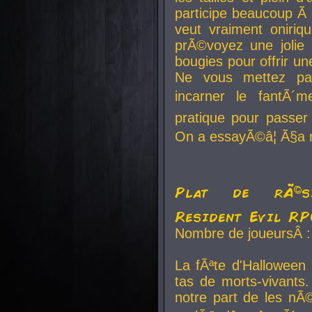
participe beaucoup Ã 
veut vraiment oniriq
prÃ©voyez une jolie
bougies pour offrir un
Ne vous mettez pa
incarner le fantÃ´m
pratique pour passer 
On a essayÃ©â¦ Ã§a n
Plat de rÃ©sis
Resident Evil R
Nombre de joueursÂ :
La fÃªte d'Halloween
tas de morts-vivants.
notre part de les nÃ©