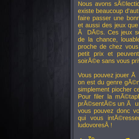
Nous avons sÃ©lectio
existe beaucoup d'autr
faire passer une bon
et aussi des jeux que
Ã DÃ©s. Ces jeux son
de la chance, louab
proche de chez vous.
petit prix et peuve
soirÃ©e sans vous pr
Vous pouvez jouer Ã 
on est du genre gÃ©n
simplement piocher ce
Pour filer la mÃ©tap
prÃ©sentÃ©s un Ã un
vous pouvez donc vo
qui vous intÃ©resse
ludovoresÂ !