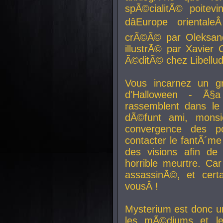
spÃ©cialitÃ© poitev
dâEurope orienta
crÃ©Ã© par Oleksand
illustrÃ© par Xavier 
Ã©ditÃ© chez Libellud
Vous incarnez un gr
d'Halloween - Ã§
rassemblent dans le
dÃ©funt ami, mons
convergence des pou
contacter le fantÃ´me
des visions afin de
horrible meurtre. Ca
assassinÃ©, et cert
vousÂ !
Mysterium est donc un
les mÃ©diums et le