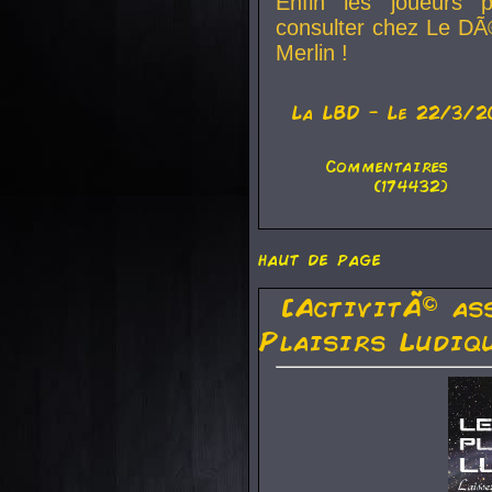
Enfin les joueurs p
consulter chez Le DÃ
Merlin !
La
LBD
- Le 22/3/2
Commentaires
(174432)
haut de page
[ActivitÃ© as
Plaisirs Ludiq