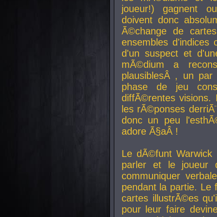
joueur!) gagnent o
doivent donc absolum
Ã©change de cartes
ensembles d'indices c
d'un suspect et d'u
mÃ©dium a reconst
plausiblesÂ , un pa
phase de jeu cons
diffÃ©rentes visions.
les rÃ©ponses derriÃ¨
donc un peu l'esthÃ
adore Ã§aÂ !
Le dÃ©funt Warwick 
parler et le joueur q
communiquer verbale
pendant la partie. Le
cartes illustrÃ©es q
pour leur faire devin