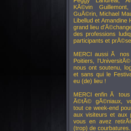
Peggy Landreal, A
KÃ©vin Guillemont
GuÃ©rin, Michael Maur
Libellud et Amandine H
grand lieu d'Ã©chang
des professions lud
participants et prÃ©se
MERCI aussi Ã nos pa
Poitiers, l'Universit
nous ont soutenu, log
et sans qui le Festiv
eu (de) lieu !
MERCI enfin Ã tous
Ã©tÃ© gÃ©niaux, v
tout ce week-end pour
aux visiteurs et aux
vous en avez retirÃ
(trop) de courbatures.