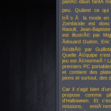
parlÃ© dâun fantÃ´me 
peu. Quâest ce qui
trÃ¨s Ã la mode en
Zombicide est donc
Raoult, Jean-Baptiste
est illustrÃ© par Mi
Ãdouard Guiton, Eric
Ã©ditÃ© par Guillot
Quelle Ã©quipe n'est
jeu est Ã©normeÂ ! La 
premiers PC portable
et contient des plat
pions et surtout, des d
Car il s'agit bien d'u
propose comme pil
d'Halloween. Et c'e
missions, entiÃ¨r