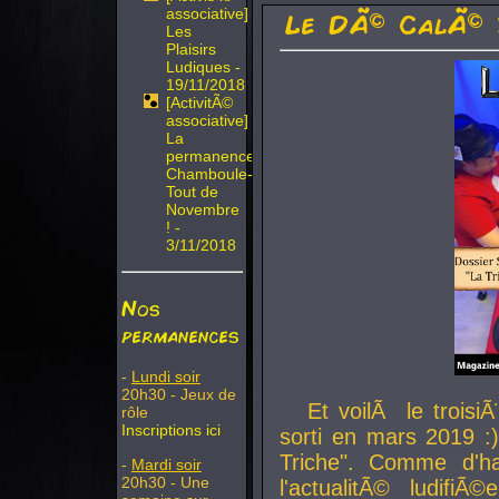
associative]
Le DÃ© CalÃ© 
Les
Plaisirs
Ludiques -
19/11/2018
[ActivitÃ©
associative]
La
permanence
Chamboule-
Tout de
Novembre
! -
3/11/2018
Nos
permanences
-
Lundi soir
20h30 - Jeux de
Et voilÃ le troi
rôle
Inscriptions ici
sorti en mars 2019 :)
Triche". Comme d'ha
-
Mardi soir
20h30 - Une
l'actualitÃ© ludifi