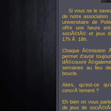
Si vous ne le sav
de notre association 
universitaire de Poit
offrir une heure en
sociÃ©tÃ© et jeux d
17h Ã 18h.
Chaque Ã©mission Ã
permet d'avoir toujo
dÃ©couvrir Ã©galemen
semaines au lieu d
boucle.
Alors, qu'est-ce qu
concrÃ¨tement ?
Eh bien on vous parl
de jeux de sociÃ©tÃ©