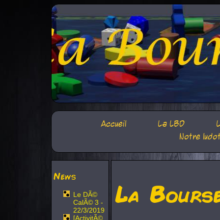
Accueil
La LBD
L
Notre ludo
News
La Bours
Le DÃ©
CalÃ© 3 -
22/3/2019
[ActivitÃ©