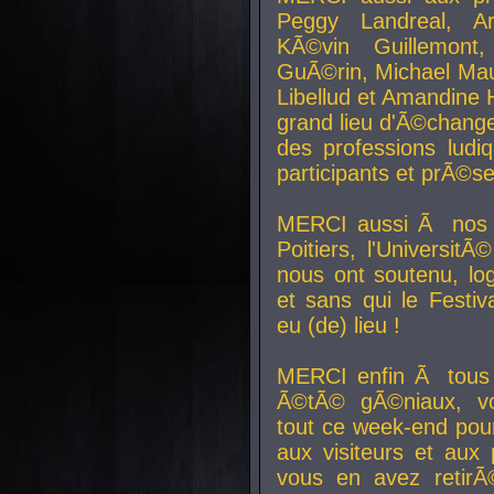
Peggy Landreal, A
KÃ©vin Guillemont
GuÃ©rin, Michael Maur
Libellud et Amandine H
grand lieu d'Ã©chang
des professions lud
participants et prÃ©se
MERCI aussi Ã nos pa
Poitiers, l'Universit
nous ont soutenu, log
et sans qui le Festiv
eu (de) lieu !
MERCI enfin Ã tous
Ã©tÃ© gÃ©niaux, v
tout ce week-end pour
aux visiteurs et aux
vous en avez retirÃ