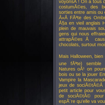
voyonsÂ ! On a tous 
costumÃ©es, des b
sorties entre amis ou 
Â«Â FÃªte des Ombre
Ã§a en vieil anglais 
plein de mauvais sou
gens qui nous effraie
attrapÃ©es Ã caus
chocolats, surtout moi
Mais Halloween, bien q
une fÃªte) semble 
Natures oÃ¹ on pourr
bois ou se la jouer E
Vampire la Mascarade
jeux de sociÃ©tÃ©Â !
petit article pour vo
de sociÃ©tÃ© pour 
espÃ¨re qu'elle va vou