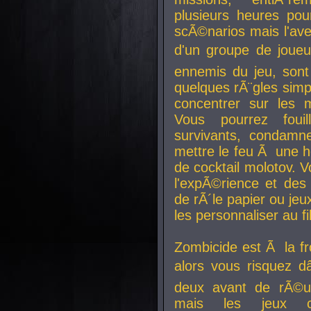
plusieurs heures pour
scÃ©narios mais l'av
d'un groupe de joueur
ennemis du jeu, sont
quelques rÃ¨gles simp
concentrer sur les 
Vous pourrez foui
survivants, condamn
mettre le feu Ã une
de cocktail molotov. 
l'expÃ©rience et de
de rÃ´le papier ou je
les personnaliser au fil
Zombicide est Ã la fr
alors vous risquez d
deux avant de rÃ©us
mais les jeux co