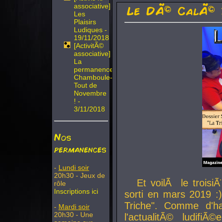
associative]
Le DÃ© CalÃ© 
Les
Plaisirs
Ludiques -
19/11/2018
[ActivitÃ©
associative]
La
permanence
Chamboule-
Tout de
Novembre
! -
3/11/2018
Nos
permanences
-
Lundi soir
20h30 - Jeux de
Et voilÃ le troi
rôle
Inscriptions ici
sorti en mars 2019 :)
Triche". Comme d'ha
-
Mardi soir
20h30 - Une
l'actualitÃ© ludifi