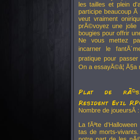
les tailles et plein d
participe beaucoup Ã 
veut vraiment oniriq
prÃ©voyez une jolie
bougies pour offrir un
Ne vous mettez pa
incarner le fantÃ´m
pratique pour passer 
On a essayÃ©â¦ Ã§a n
Plat de rÃ©sis
Resident Evil R
Nombre de joueursÂ :
La fÃªte d'Halloween
tas de morts-vivants.
notre part de les nÃ©