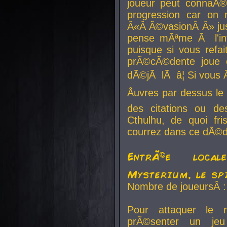
joueur peut connaÃ®
progression car on 
Â«Â Ã©vasionÂ Â» jusq
pense mÃªme Ã l'inf
puisque si vous refai
prÃ©cÃ©dente joue e
dÃ©jÃ lÃ â¦ Si vous 
Åuvres par dessus l
des citations ou d
Cthulhu, de quoi f
courrez dans ce dÃ©da
EntrÃ©e local
Mysterium, le sp
Nombre de joueursÂ :
Pour attaquer le 
prÃ©senter un je