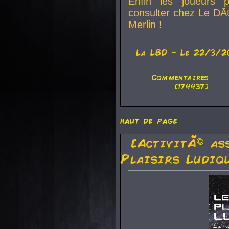
Enfin les joueurs p
consulter chez Le DÃ
Merlin !
La
LBD
- Le 22/3/2
Commentaires
(174437)
haut de page
[ActivitÃ© as
Plaisirs Ludiq