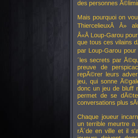
des personnes Ã©limi
Mais pourquoi on vo
ThiercelieuxÂ Â» al
Â«Â Loup-Garou pour 
que tous ces vilain
par Loup-Garou pour u
´les secrets par Ã©qu
preuve de perspica
repÃ©rer leurs adver
jeu, qui sonne Ã©gale
donc un jeu de bluff 
permet de se dÃ©te
conversations plus sÃ
Chaque joueur incar
un terrible meurtre 
rÃ´de en ville et il s