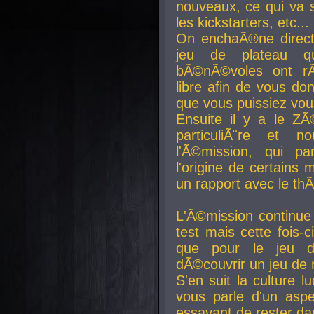
nouveaux, ce qui va so
les kickstarters, etc...
On enchaÃ®ne direct
jeu de plateau q
bÃ©nÃ©voles ont rÃ
libre afin de vous don
que vous puissiez vou
Ensuite il y a le ZÃ
particuliÃ¨re et 
l'Ã©mission, qui pa
l'origine de certains
un rapport avec le th
L'Ã©mission continue
test mais cette fois-c
que pour le jeu d
dÃ©couvrir un jeu de r
S'en suit la culture l
vous parle d'un aspe
essayant de rester da