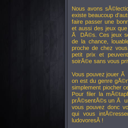
Nous avons sÃ©lectio
existe beaucoup d'autr
faire passer une bon
et aussi des jeux que
Ã DÃ©s. Ces jeux son
de la chance, louab
proche de chez vous.
petit prix et peuve
soirÃ©e sans vous pr
Vous pouvez jouer Ã 
on est du genre gÃ©n
simplement piocher ce
Pour filer la mÃ©tap
prÃ©sentÃ©s un Ã un
vous pouvez donc vo
qui vous intÃ©resse
ludovoresÂ !