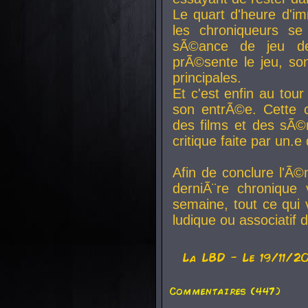
Le quart d'heure d'i
les chroniqueurs se
sÃ©ance de jeu de
prÃ©sente le jeu, son
principales.
Et c'est enfin au tour
son entrÃ©e. Cette c
des films et des sÃ©r
critique faite par un
Afin de conclure l'Ã©
derniÃ¨re chronique
semaine, tout ce qui 
ludique ou associatif 
La
LBD
- Le 19/11/2
Commentaires (447)