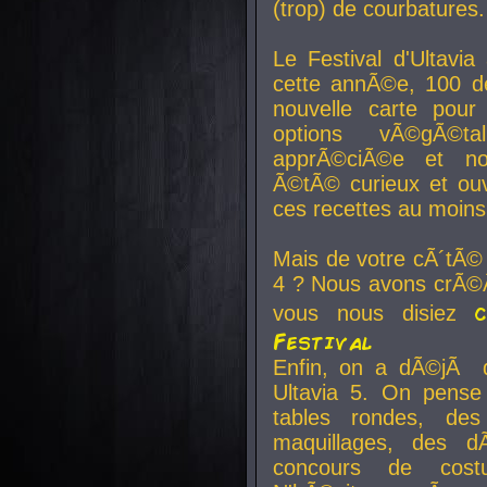
(trop) de courbatures.
Le Festival d'Ultavia
cette annÃ©e, 100 de
nouvelle carte pour
options vÃ©gÃ©t
apprÃ©ciÃ©e et no
Ã©tÃ© curieux et ouv
ces recettes au moins
Mais de votre cÃ´tÃ©
4 ? Nous avons crÃ©Ã
vous nous disiez
Festival
Enfin, on a dÃ©jÃ de
Ultavia 5. On pens
tables rondes, des
maquillages, des d
concours de cost