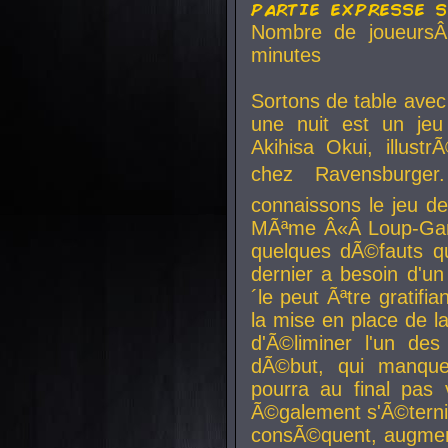
partie expresse 
Nombre de joueurs
minutes
Sortons de table ave
une nuit est un je
Akihisa Okui, illus
chez Ravensburger.
connaissons le jeu d
MÃªme Â«Â Loup-Garo
quelques dÃ©fauts qu
dernier a besoin d'un
´le peut Ãªtre gratifi
la mise en place de l
d'Ã©liminer l'un des
dÃ©but, qui manque
pourra au final pas 
Ã©galement s'Ã©ternis
consÃ©quent, augment