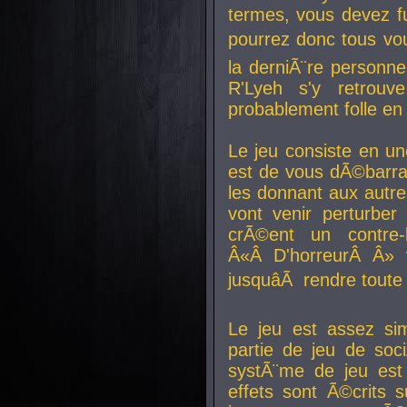
termes, vous devez fu
pourrez donc tous vous
la derniÃ¨re personne
R'Lyeh s'y retro
probablement folle en
Le jeu consiste en une
est de vous dÃ©barra
les donnant aux aut
vont venir perturber 
crÃ©ent un contre-
Â«Â D'horreurÂ Â» 
jusquâÃ rendre tout
Le jeu est assez si
partie de jeu de soc
systÃ¨me de jeu est
effets sont Ã©crits 