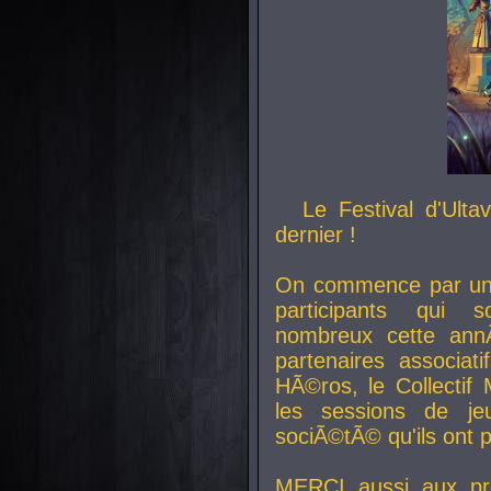
Le Festival d'Ult
dernier !
On commence par un 
participants qui s
nombreux cette an
partenaires associat
HÃ©ros, le Collecti
les sessions de j
sociÃ©tÃ© qu'ils ont
MERCI aussi aux pro