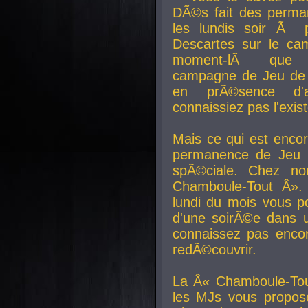
DÃ©s fait des perma
les lundis soir Ã 
Descartes sur le ca
moment-lÃ que v
campagne de Jeu de 
en prÃ©sence d'a
connaissiez pas l'exi
Mais ce qui est encor
permanence de Jeu 
spÃ©ciale. Chez n
Chamboule-Tout Â». 
lundi du mois vous p
d'une soirÃ©e dans 
connaissez pas enco
redÃ©couvrir.
La Â« Chamboule-Tou
les MJs vous propos