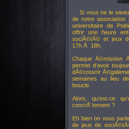
Si vous ne le sav
de notre association 
universitaire de Poit
offrir une heure en
sociÃ©tÃ© et jeux d
17h Ã 18h.
Chaque Ã©mission Ã
permet d'avoir toujo
dÃ©couvrir Ã©galemen
semaines au lieu d
boucle.
Alors, qu'est-ce qu
concrÃ¨tement ?
Eh bien on vous parl
de jeux de sociÃ©tÃ©