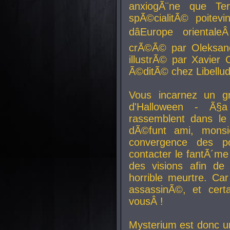
anxiogÃ¨ne que Te
spÃ©cialitÃ© poitev
dâEurope orienta
crÃ©Ã© par Oleksand
illustrÃ© par Xavier 
Ã©ditÃ© chez Libellud
Vous incarnez un gr
d'Halloween - Ã§
rassemblent dans le
dÃ©funt ami, mons
convergence des pou
contacter le fantÃ´me
des visions afin de
horrible meurtre. Ca
assassinÃ©, et cert
vousÂ !
Mysterium est donc un