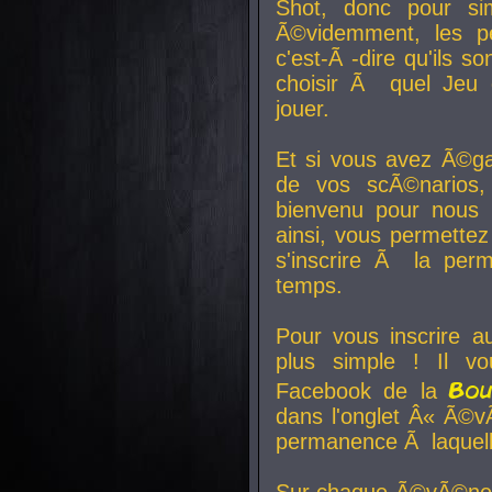
Shot, donc pour si
Ã©videmment, les pe
c'est-Ã -dire qu'ils
choisir Ã quel Jeu 
jouer.
Et si vous avez Ã©ga
de vos scÃ©narios,
bienvenu pour nous 
ainsi, vous permettez
s'inscrire Ã la per
temps.
Pour vous inscrire a
plus simple ! Il vo
Bo
Facebook de la
dans l'onglet Â« Ã©v
permanence Ã laquelle
Sur chaque Ã©vÃ©nem