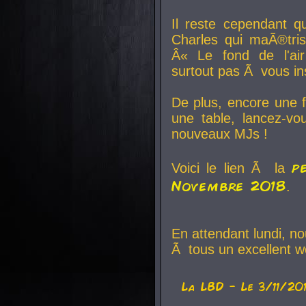
Il reste cependant q
Charles qui maÃ®tri
Â« Le fond de l'air
surtout pas Ã vous ins
De plus, encore une f
une table, lancez-v
nouveaux MJs !
p
Voici le lien Ã la
Novembre 2018
.
En attendant lundi, n
Ã tous un excellent w
La
LBD
- Le 3/11/20