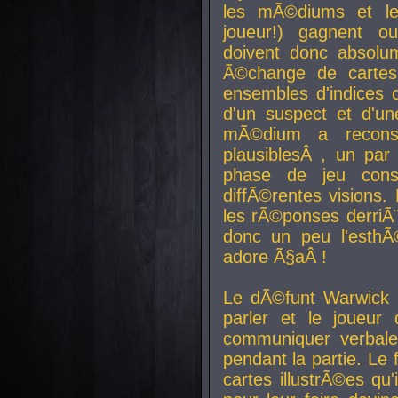
les mÃ©diums et le
joueur!) gagnent o
doivent donc absolum
Ã©change de cartes
ensembles d'indices c
d'un suspect et d'u
mÃ©dium a reconst
plausiblesÂ , un pa
phase de jeu cons
diffÃ©rentes visions.
les rÃ©ponses derriÃ¨
donc un peu l'esthÃ
adore Ã§aÂ !
Le dÃ©funt Warwick 
parler et le joueur q
communiquer verbale
pendant la partie. Le
cartes illustrÃ©es q