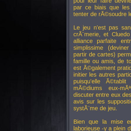
pour leur faire devin
par ce biais que le
tenter de rÃ©soudre l
Le jeu n'est pas san
crÃ¨merie, et Clued
alliance parfaite e
simplissime (devine
partir de cartes) perm
famille ou amis, de t
est Ã©galement prati
initier les autres par
puisqu'elle Ã©tabli
mÃ©diums eux-mÃ
discuter entre eux de
avis sur les supposit
systÃ¨me de jeu.
Bien que la mise e
laborieuse -y a plein 