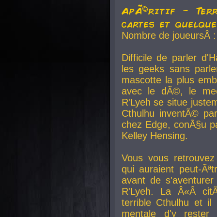
ApÃ©ritif - Ter
cartes et quelqu
Nombre de joueursÂ :
Difficile de parler d
les geeks sans parle
mascotte la plus emb
avec le dÃ©, le mee
R'Lyeh se situe juste
Cthulhu inventÃ© par
chez Edge, conÃ§u par
Kelley Hensing.
Vous vous retrouvez 
qui auraient peut-Ã
avant de s'aventurer
R'Lyeh. La Â«Â cit
terrible Cthulhu et i
mentale d'y rester 