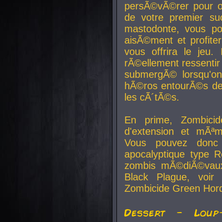
persÃ©vÃ©rer pour ob
de votre premier su
mastodonte, vous po
aisÃ©ment et profite
vous offrira le jeu.
rÃ©ellement ressentir 
submergÃ© lorsqu'on 
hÃ©ros entourÃ©s de
les cÃ´tÃ©s.
En prime, Zombicide
d'extension et mÃªm
Vous pouvez donc 
apocalyptique type R
zombis mÃ©diÃ©vaux-
Black Plague, voi
Zombicide Green Hor
Dessert - Loup