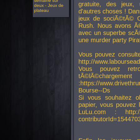
semaine sur
gratuite, des jeux,
deux - Jeux de
plateau
d'autres choses ! Da
jeux de sociÃ©tÃ© O
Rush. Nous avons Ã©
avec un superbe scÃ©
une murder party Pira
Vous pouvez consulte
http://www.laboursead
Vous pouvez ret
tÃ©lÃ©chargement
:https://www.driveth
Bourse--Ds
Si vous souhaitez o
papier, vous pouvez 
LuLu.com : http://w
contributorId=154470