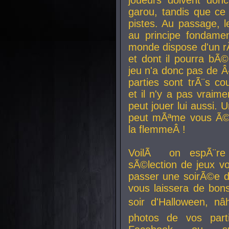
joueurs doivent donc 
garou, tandis que ce 
pistes. Au passage, le
au principe fondamen
monde dispose d'un rÃ´
et dont il pourra bÃ©
jeu n'a donc pas de 
parties sont trÃ¨s c
et il n'y a pas vraime
peut jouer lui aussi.
peut mÃªme vous Ã©di
la flemmeÂ !
VoilÃ on espÃ¨re 
sÃ©lection de jeux vo
passer une soirÃ©e d
vous laissera de bons
soir d'Halloween, nâ
photos de vos parti