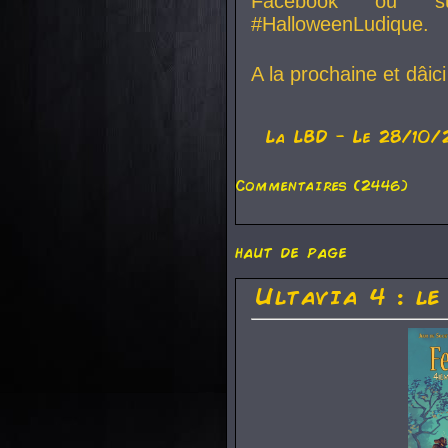
Facebook ou su
#HalloweenLudique.
A la prochaine et dâic
La
LBD
- Le 28/10/
Commentaires (2446)
haut de page
Ultavia 4 : le