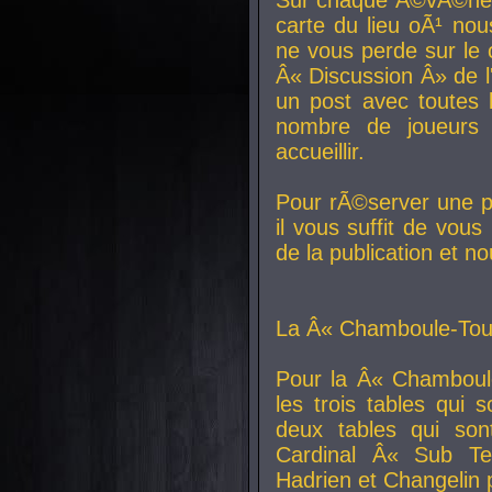
carte du lieu oÃ¹ nou
ne vous perde sur le 
Â« Discussion Â» de 
un post avec toutes 
nombre de joueurs
accueillir.
Pour rÃ©server une pl
il vous suffit de vou
de la publication et n
La Â« Chamboule-Tout
Pour la Â« Chamboul
les trois tables qui
deux tables qui so
Cardinal
Â« Sub Ter
Hadrien et
Changelin
p