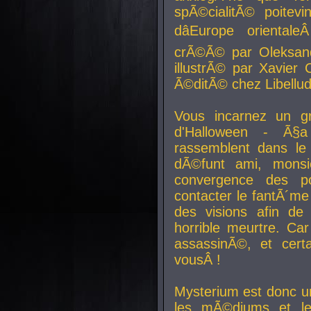
spÃ©cialitÃ© poitev
dâEurope orienta
crÃ©Ã© par Oleksand
illustrÃ© par Xavier 
Ã©ditÃ© chez Libellud
Vous incarnez un gr
d'Halloween - Ã§
rassemblent dans le
dÃ©funt ami, mons
convergence des pou
contacter le fantÃ´me
des visions afin de
horrible meurtre. Ca
assassinÃ©, et cert
vousÂ !
Mysterium est donc un
les mÃ©diums et le