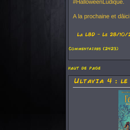
#HalloweenLudique.
A la prochaine et dâic
La
LBD
- Le 28/10/
Commentaires (2423)
haut de page
Ultavia 4 : le