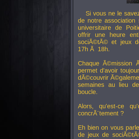
Si vous ne le sav
de notre association 
universitaire de Poit
offrir une heure en
sociÃ©tÃ© et jeux d
17h Ã 18h.
Chaque Ã©mission Ã
permet d'avoir toujo
dÃ©couvrir Ã©galemen
semaines au lieu d
boucle.
Alors, qu'est-ce qu
concrÃ¨tement ?
Eh bien on vous parl
de jeux de sociÃ©tÃ©