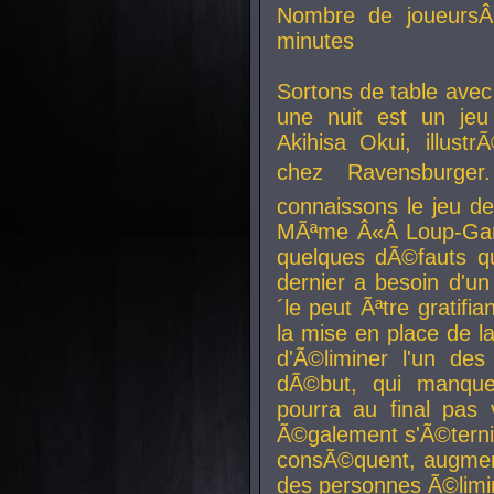
Nombre de joueurs
minutes
Sortons de table ave
une nuit est un je
Akihisa Okui, illus
chez Ravensburger.
connaissons le jeu d
MÃªme Â«Â Loup-Garo
quelques dÃ©fauts qu
dernier a besoin d'un
´le peut Ãªtre gratifi
la mise en place de l
d'Ã©liminer l'un des
dÃ©but, qui manque
pourra au final pas 
Ã©galement s'Ã©ternis
consÃ©quent, augment
des personnes Ã©limi