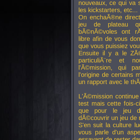
nouveaux, ce qui va so
les kickstarters, etc...
On enchaÃ®ne direct
jeu de plateau q
bÃ©nÃ©voles ont rÃ
libre afin de vous don
que vous puissiez vou
Ensuite il y a le ZÃ
particuliÃ¨re et 
l'Ã©mission, qui pa
l'origine de certains
un rapport avec le th
L'Ã©mission continue
test mais cette fois-c
que pour le jeu d
dÃ©couvrir un jeu de r
S'en suit la culture l
vous parle d'un aspe
essayant de rester da