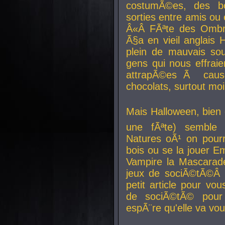
costumÃ©es, des b
sorties entre amis ou 
Â«Â FÃªte des Ombre
Ã§a en vieil anglais 
plein de mauvais sou
gens qui nous effraie
attrapÃ©es Ã caus
chocolats, surtout moi
Mais Halloween, bien q
une fÃªte) semble 
Natures oÃ¹ on pourr
bois ou se la jouer E
Vampire la Mascarade
jeux de sociÃ©tÃ©Â !
petit article pour vo
de sociÃ©tÃ© pour 
espÃ¨re qu'elle va vou