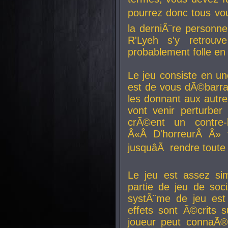
pourrez donc tous vous
la derniÃ¨re personne
R'Lyeh s'y retro
probablement folle en
Le jeu consiste en une
est de vous dÃ©barra
les donnant aux aut
vont venir perturber 
crÃ©ent un contre-
Â«Â D'horreurÂ Â» 
jusquâÃ rendre tout
Le jeu est assez si
partie de jeu de soc
systÃ¨me de jeu est
effets sont Ã©crits 
joueur peut connaÃ®