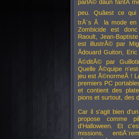
parlÃ© dâun fantÃ´me 
peu. Quâest ce qui
trÃ¨s Ã la mode en
Zombicide est donc
Raoult, Jean-Baptiste
est illustrÃ© par Mi
Ãdouard Guiton, Eric
Ã©ditÃ© par Guillot
Quelle Ã©quipe n'est
jeu est Ã©normeÂ ! La 
premiers PC portable
et contient des plat
pions et surtout, des d
Car il s'agit bien d'u
propose comme pil
d'Halloween. Et c'e
missions, entiÃ¨r