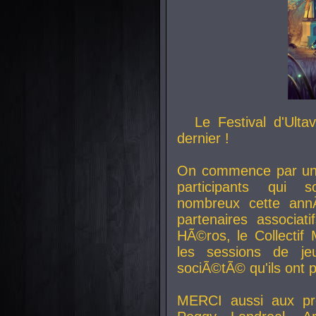
Le Festival d'Ult
dernier !
On commence par un 
participants qui s
nombreux cette an
partenaires associat
HÃ©ros, le Collecti
les sessions de j
sociÃ©tÃ© qu'ils ont
MERCI aussi aux pro