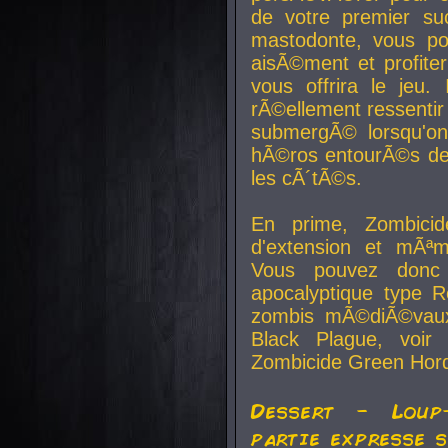
de votre premier su
mastodonte, vous po
aisÃ©ment et profite
vous offrira le jeu.
rÃ©ellement ressentir 
submergÃ© lorsqu'on 
hÃ©ros entourÃ©s de
les cÃ´tÃ©s.
En prime, Zombicide
d'extension et mÃªm
Vous pouvez donc 
apocalyptique type R
zombis mÃ©diÃ©vaux-
Black Plague, voi
Zombicide Green Hor
Dessert - Loup
partie expresse 