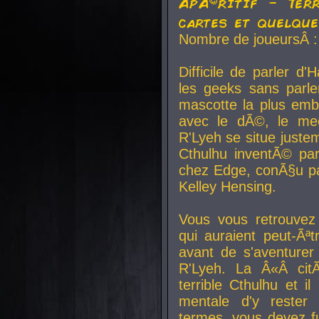
ApÃ©ritif - Ter
cartes et quelqu
Nombre de joueursÂ :
Difficile de parler d
les geeks sans parle
mascotte la plus emb
avec le dÃ©, le mee
R'Lyeh se situe juste
Cthulhu inventÃ© par
chez Edge, conÃ§u par
Kelley Hensing.
Vous vous retrouvez 
qui auraient peut-Ã
avant de s'aventurer
R'Lyeh. La Â«Â cit
terrible Cthulhu et i
mentale d'y rester 
termes, vous devez fu