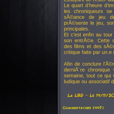
Le quart d'heure d'i
les chroniqueurs se
sÃ©ance de jeu de
prÃ©sente le jeu, son
principales.
Et c'est enfin au tour
son entrÃ©e. Cette c
des films et des sÃ©r
critique faite par un
Afin de conclure l'Ã©
derniÃ¨re chronique
semaine, tout ce qui 
ludique ou associatif 
La
LBD
- Le 19/11/2
Commentaires (447)