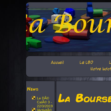
Accueil
La LBD
L
Notre ludo
News
La Bours
Le DÃ©
CalÃ© 3 -
22/3/2019
[ActivitÃ©