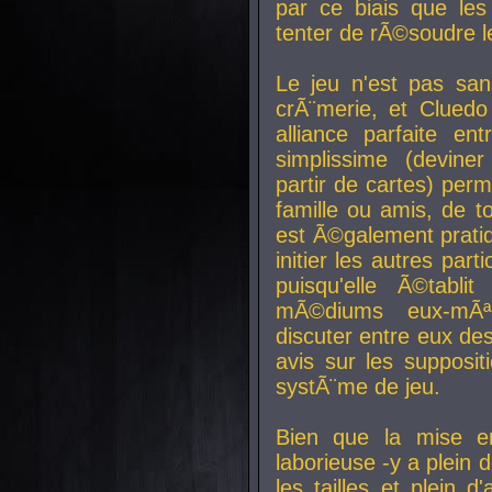
par ce biais que le
tenter de rÃ©soudre l
Le jeu n'est pas san
crÃ¨merie, et Clued
alliance parfaite e
simplissime (devine
partir de cartes) perm
famille ou amis, de t
est Ã©galement prati
initier les autres par
puisqu'elle Ã©tabli
mÃ©diums eux-mÃ
discuter entre eux de
avis sur les supposit
systÃ¨me de jeu.
Bien que la mise e
laborieuse -y a plein 
les tailles et plein d