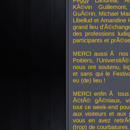
Peggy Landreal, A
KÃ©vin Guillemont
GuÃ©rin, Michael Maur
Libellud et Amandine H
grand lieu d'Ã©chang
des professions lud
participants et prÃ©se
MERCI aussi Ã nos pa
Poitiers, l'Universit
nous ont soutenu, log
et sans qui le Festiv
eu (de) lieu !
MERCI enfin Ã tous
Ã©tÃ© gÃ©niaux, v
tout ce week-end pour
aux visiteurs et aux
vous en avez retirÃ
(trop) de courbatures.