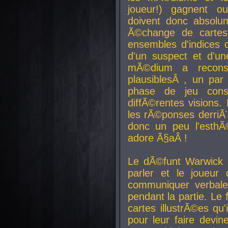
joueur!) gagnent o
doivent donc absolum
Ã©change de cartes
ensembles d'indices c
d'un suspect et d'u
mÃ©dium a reconst
plausiblesÂ , un pa
phase de jeu cons
diffÃ©rentes visions.
les rÃ©ponses derriÃ¨
donc un peu l'esthÃ
adore Ã§aÂ !
Le dÃ©funt Warwick 
parler et le joueur q
communiquer verbale
pendant la partie. Le
cartes illustrÃ©es q
pour leur faire devin