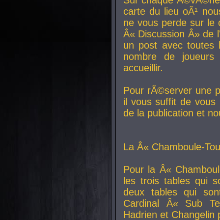
carte du lieu oÃ¹ nou
ne vous perde sur le 
Â« Discussion Â» de 
un post avec toutes 
nombre de joueurs
accueillir.
Pour rÃ©server une pl
il vous suffit de vou
de la publication et n
La Â« Chamboule-Tout
Pour la Â« Chamboul
les trois tables qui
deux tables qui so
Cardinal
Â« Sub Ter
Hadrien et
Changelin
p