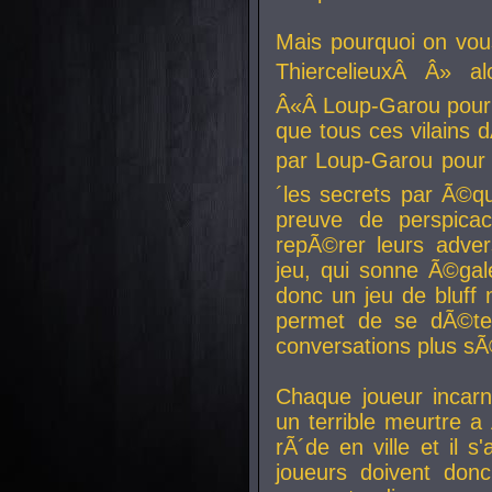
Mais pourquoi on vo
ThiercelieuxÂ Â» al
Â«Â Loup-Garou pour 
que tous ces vilain
par Loup-Garou pour u
´les secrets par Ã©qu
preuve de perspica
repÃ©rer leurs adver
jeu, qui sonne Ã©gale
donc un jeu de bluff 
permet de se dÃ©te
conversations plus sÃ
Chaque joueur incar
un terrible meurtre 
rÃ´de en ville et il s
joueurs doivent donc 