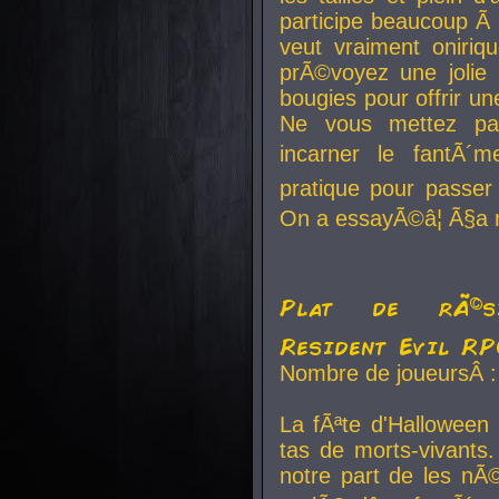
participe beaucoup Ã 
veut vraiment oniriq
prÃ©voyez une jolie
bougies pour offrir un
Ne vous mettez pa
incarner le fantÃ´m
pratique pour passer 
On a essayÃ©â¦ Ã§a n
Plat de rÃ©sis
Resident Evil R
Nombre de joueursÂ :
La fÃªte d'Halloween
tas de morts-vivants.
notre part de les nÃ©