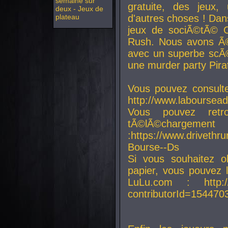
semaine sur
gratuite, des jeux,
deux - Jeux de
plateau
d'autres choses ! Da
jeux de sociÃ©tÃ© O
Rush. Nous avons Ã©
avec un superbe scÃ©
une murder party Pira
Vous pouvez consulte
http://www.laboursead
Vous pouvez ret
tÃ©lÃ©chargement
:https://www.driveth
Bourse--Ds
Si vous souhaitez o
papier, vous pouvez 
LuLu.com : http://w
contributorId=154470