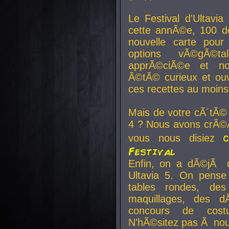
Le Festival d'Ultavia
cette annÃ©e, 100 de
nouvelle carte pour
options vÃ©gÃ©t
apprÃ©ciÃ©e et no
Ã©tÃ© curieux et ouv
ces recettes au moins
Mais de votre cÃ´tÃ©
4 ? Nous avons crÃ©Ã
vous nous disiez
Festival
Enfin, on a dÃ©jÃ de
Ultavia 5. On pens
tables rondes, des
maquillages, des d
concours de cost
N'hÃ©sitez pas Ã nous