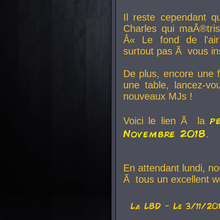
Il reste cependant q
Charles qui maÃ®tri
Â« Le fond de l'air
surtout pas Ã vous ins
De plus, encore une f
une table, lancez-v
nouveaux MJs !
p
Voici le lien Ã la
Novembre 2018
.
En attendant lundi, n
Ã tous un excellent w
La
LBD
- Le 3/11/20