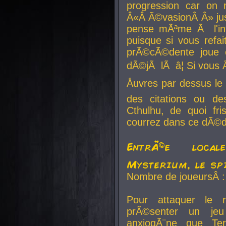
progression car on 
Â«Â Ã©vasionÂ Â» jusq
pense mÃªme Ã l'inf
puisque si vous refai
prÃ©cÃ©dente joue e
dÃ©jÃ lÃ â¦ Si vous 
Åuvres par dessus l
des citations ou d
Cthulhu, de quoi f
courrez dans ce dÃ©da
EntrÃ©e local
Mysterium, le sp
Nombre de joueursÂ :
Pour attaquer le 
prÃ©senter un je
anxiogÃ¨ne que Te