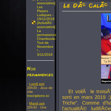
associative]
Le DÃ© CalÃ© 
Les
Plaisirs
Ludiques -
19/11/2018
[ActivitÃ©
associative]
La
permanence
Chamboule-
Tout de
Novembre
! -
3/11/2018
Nos
permanences
-
Lundi soir
20h30 - Jeux de
Et voilÃ le troi
rôle
Inscriptions ici
sorti en mars 2019 :)
Triche". Comme d'ha
-
Mardi soir
20h30 - Une
l'actualitÃ© ludifi