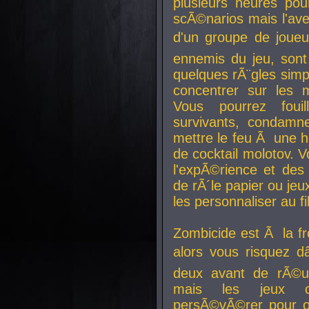
plusieurs heures pour
scÃ©narios mais l'av
d'un groupe de joueur
ennemis du jeu, sont
quelques rÃ¨gles simp
concentrer sur les 
Vous pourrez foui
survivants, condamn
mettre le feu Ã une
de cocktail molotov. 
l'expÃ©rience et de
de rÃ´le papier ou je
les personnaliser au fil
Zombicide est Ã la fr
alors vous risquez d
deux avant de rÃ©us
mais les jeux co
persÃ©vÃ©rer pour ob