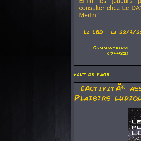
Enfin les joueurs p
consulter chez Le DÃ
Merlin !
La
LBD
- Le 22/3/2
Commentaires
(174432)
haut de page
[ActivitÃ© as
Plaisirs Ludiq