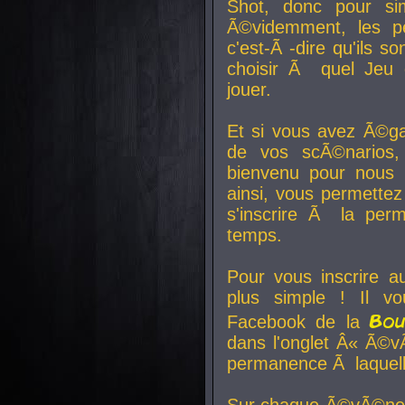
Shot, donc pour si
Ã©videmment, les pe
c'est-Ã -dire qu'ils
choisir Ã quel Jeu 
jouer.
Et si vous avez Ã©ga
de vos scÃ©narios,
bienvenu pour nous 
ainsi, vous permettez
s'inscrire Ã la per
temps.
Pour vous inscrire a
plus simple ! Il vo
Bo
Facebook de la
dans l'onglet Â« Ã©v
permanence Ã laquelle
Sur chaque Ã©vÃ©nem