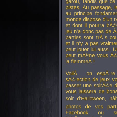
garou, tandis que ce 
pistes. Au passage, le
au principe fondamen
monde dispose d'un rÃ´
et dont il pourra bÃ©
jeu n'a donc pas de 
parties sont trÃ¨s c
et il n'y a pas vraime
peut jouer lui aussi.
peut mÃªme vous Ã©di
la flemmeÂ !
VoilÃ on espÃ¨re 
sÃ©lection de jeux vo
passer une soirÃ©e d
vous laissera de bons
soir d'Halloween, nâ
photos de vos parti
Facebook ou su