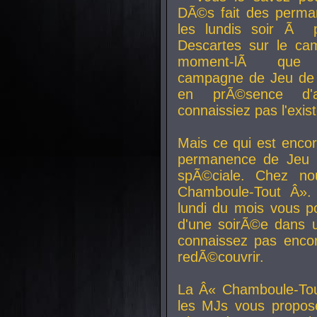
DÃ©s fait des perma
les lundis soir Ã 
Descartes sur le ca
moment-lÃ que v
campagne de Jeu de 
en prÃ©sence d'a
connaissiez pas l'exi
Mais ce qui est encor
permanence de Jeu 
spÃ©ciale. Chez n
Chamboule-Tout Â». 
lundi du mois vous p
d'une soirÃ©e dans 
connaissez pas enco
redÃ©couvrir.
La Â« Chamboule-Tou
les MJs vous propos