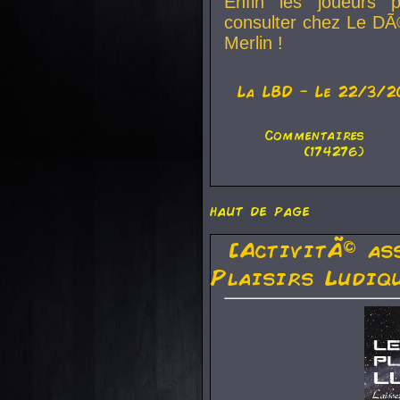
Enfin les joueurs p
consulter chez Le DÃ
Merlin !
La
LBD
- Le 22/3/2
Commentaires
(174276)
haut de page
[ActivitÃ© as
Plaisirs Ludiq