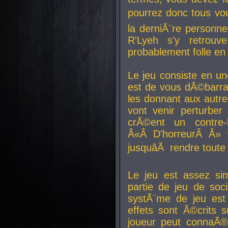
pourrez donc tous vous
la derniÃ¨re personne
R'Lyeh s'y retro
probablement folle en
Le jeu consiste en une
est de vous dÃ©barra
les donnant aux aut
vont venir perturber 
crÃ©ent un contre-
Â«Â D'horreurÂ Â» 
jusquâÃ rendre tout
Le jeu est assez si
partie de jeu de soc
systÃ¨me de jeu est
effets sont Ã©crits 
joueur peut connaÃ®