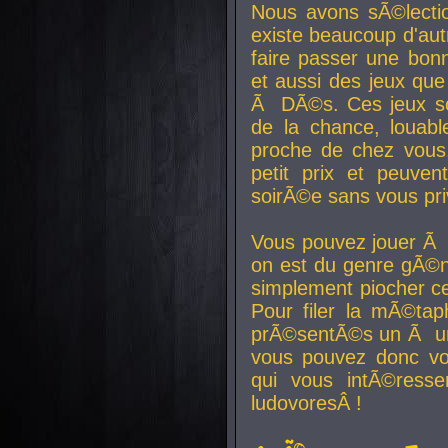
Nous avons sÃ©lectio
existe beaucoup d'autr
faire passer une bon
et aussi des jeux que
Ã DÃ©s. Ces jeux son
de la chance, louab
proche de chez vous.
petit prix et peuve
soirÃ©e sans vous pr
Vous pouvez jouer Ã 
on est du genre gÃ©n
simplement piocher ce
Pour filer la mÃ©tap
prÃ©sentÃ©s un Ã un
vous pouvez donc vo
qui vous intÃ©resse
ludovoresÂ !