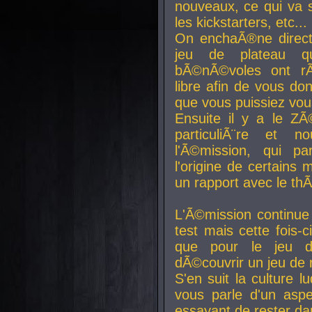
nouveaux, ce qui va so
les kickstarters, etc...
On enchaÃ®ne direct
jeu de plateau q
bÃ©nÃ©voles ont rÃ
libre afin de vous don
que vous puissiez vou
Ensuite il y a le ZÃ
particuliÃ¨re et 
l'Ã©mission, qui pa
l'origine de certains
un rapport avec le th
L'Ã©mission continue
test mais cette fois-c
que pour le jeu d
dÃ©couvrir un jeu de r
S'en suit la culture l
vous parle d'un aspe
essayant de rester da