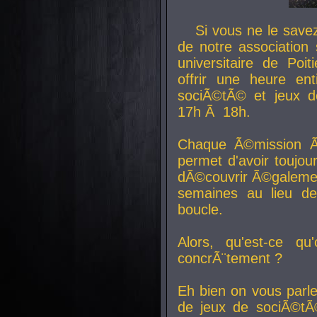
Si vous ne le sav
de notre association 
universitaire de Poit
offrir une heure en
sociÃ©tÃ© et jeux d
17h Ã 18h.
Chaque Ã©mission Ã
permet d'avoir toujo
dÃ©couvrir Ã©galemen
semaines au lieu d
boucle.
Alors, qu'est-ce qu
concrÃ¨tement ?
Eh bien on vous parl
de jeux de sociÃ©tÃ©