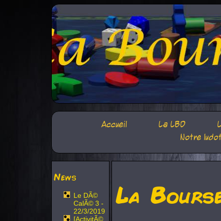
Accueil
La LBD
L
Notre ludo
News
La Bours
Le DÃ©
CalÃ© 3 -
22/3/2019
[ActivitÃ©