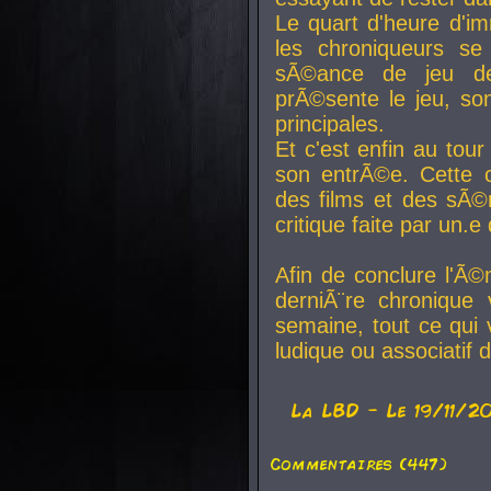
Le quart d'heure d'i
les chroniqueurs se
sÃ©ance de jeu de
prÃ©sente le jeu, son
principales.
Et c'est enfin au tour
son entrÃ©e. Cette c
des films et des sÃ©r
critique faite par un
Afin de conclure l'Ã©
derniÃ¨re chronique
semaine, tout ce qui 
ludique ou associatif 
La
LBD
- Le 19/11/2
Commentaires (447)