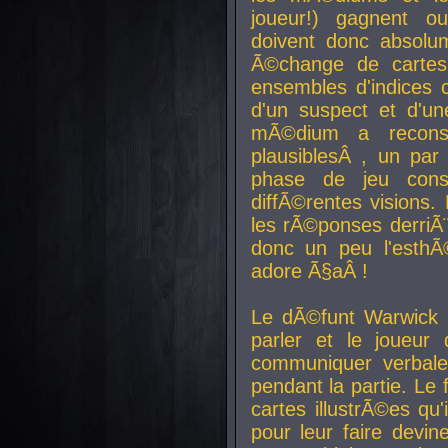
joueur!) gagnent o
doivent donc absolum
Ã©change de cartes
ensembles d'indices c
d'un suspect et d'u
mÃ©dium a reconst
plausiblesÂ , un pa
phase de jeu cons
diffÃ©rentes visions.
les rÃ©ponses derriÃ¨
donc un peu l'esthÃ
adore Ã§aÂ !
Le dÃ©funt Warwick 
parler et le joueur q
communiquer verbale
pendant la partie. Le
cartes illustrÃ©es q
pour leur faire devin