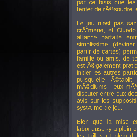
par ce biais que le
tenter de rÃ©soudre l
Le jeu n'est pas san
crÃ¨merie, et Clued
alliance parfaite e
simplissime (devine
partir de cartes) perm
famille ou amis, de t
est Ã©galement prati
initier les autres par
puisqu'elle Ã©tabli
mÃ©diums eux-mÃ
discuter entre eux de
avis sur les supposit
systÃ¨me de jeu.
Bien que la mise e
laborieuse -y a plein 
les tailles et plein d