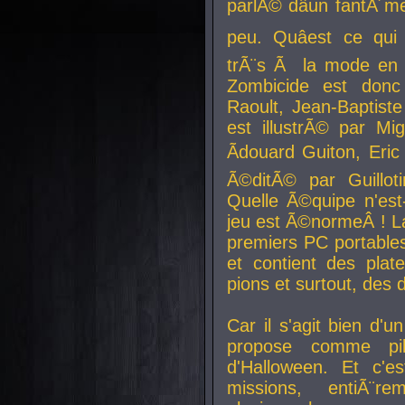
parlÃ© dâun fantÃ´me 
peu. Quâest ce qui
trÃ¨s Ã la mode en
Zombicide est donc
Raoult, Jean-Baptiste
est illustrÃ© par Mi
Ãdouard Guiton, Eric
Ã©ditÃ© par Guillot
Quelle Ã©quipe n'est
jeu est Ã©normeÂ ! La 
premiers PC portable
et contient des plat
pions et surtout, des d
Car il s'agit bien d'u
propose comme pil
d'Halloween. Et c'e
missions, entiÃ¨r