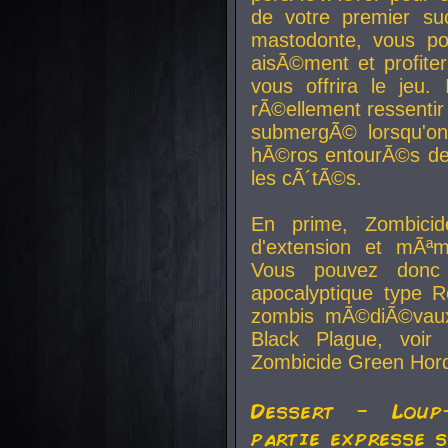
de votre premier su
mastodonte, vous po
aisÃ©ment et profite
vous offrira le jeu.
rÃ©ellement ressentir 
submergÃ© lorsqu'on 
hÃ©ros entourÃ©s de
les cÃ´tÃ©s.
En prime, Zombicide
d'extension et mÃªm
Vous pouvez donc 
apocalyptique type R
zombis mÃ©diÃ©vaux-
Black Plague, voi
Zombicide Green Hor
Dessert - Loup
partie expresse 