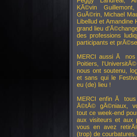
Peggy Landreal, A
KÃ©vin Guillemont
GuÃ©rin, Michael Maur
Libellud et Amandine H
grand lieu d'Ã©chang
des professions lud
participants et prÃ©se
MERCI aussi Ã nos pa
Poitiers, l'Universit
nous ont soutenu, log
et sans qui le Festiv
eu (de) lieu !
MERCI enfin Ã tous
Ã©tÃ© gÃ©niaux, v
tout ce week-end pour
aux visiteurs et aux
vous en avez retirÃ
(trop) de courbatures.