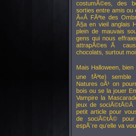
costumÃ©es, des b
sorties entre amis ou 
Â«Â FÃªte des Ombre
Ã§a en vieil anglais 
plein de mauvais sou
gens qui nous effraie
attrapÃ©es Ã caus
chocolats, surtout moi
Mais Halloween, bien q
une fÃªte) semble 
Natures oÃ¹ on pourr
bois ou se la jouer E
Vampire la Mascarade
jeux de sociÃ©tÃ©Â !
petit article pour vo
de sociÃ©tÃ© pour 
espÃ¨re qu'elle va vou