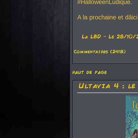
#HalloweenLudique.
A la prochaine et dâic
La
LBD
- Le 28/10/
Commentaires (2418)
haut de page
Ultavia 4 : le