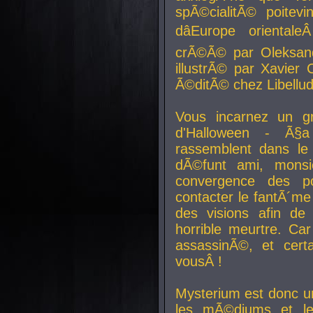
spÃ©cialitÃ© poitev
dâEurope orienta
crÃ©Ã© par Oleksand
illustrÃ© par Xavier 
Ã©ditÃ© chez Libellud
Vous incarnez un gr
d'Halloween - Ã§
rassemblent dans le
dÃ©funt ami, mons
convergence des pou
contacter le fantÃ´me
des visions afin de
horrible meurtre. Ca
assassinÃ©, et cert
vousÂ !
Mysterium est donc un
les mÃ©diums et le