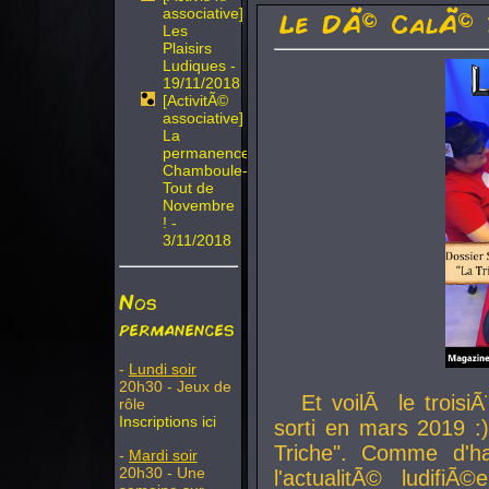
associative]
Le DÃ© CalÃ© 
Les
Plaisirs
Ludiques -
19/11/2018
[ActivitÃ©
associative]
La
permanence
Chamboule-
Tout de
Novembre
! -
3/11/2018
Nos
permanences
-
Lundi soir
20h30 - Jeux de
Et voilÃ le troi
rôle
Inscriptions ici
sorti en mars 2019 :)
Triche". Comme d'ha
-
Mardi soir
20h30 - Une
l'actualitÃ© ludifi