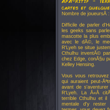
ApÃ©ritif - Ter
cartes et quelqu
Nombre de joueursÂ :
Difficile de parler d
les geeks sans parle
mascotte la plus emb
avec le dÃ©, le mee
R'Lyeh se situe juste
Cthulhu inventÃ© par
chez Edge, conÃ§u par
Kelley Hensing.
Vous vous retrouvez 
qui auraient peut-Ã
avant de s'aventurer
R'Lyeh. La Â«Â cit
terrible Cthulhu et i
mentale d'y rester 
termes, vous devez fu