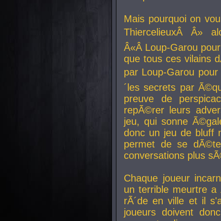
Mais pourquoi on vo
ThiercelieuxÂ Â» al
Â«Â Loup-Garou pour 
que tous ces vilain
par Loup-Garou pour u
´les secrets par Ã©qu
preuve de perspica
repÃ©rer leurs adver
jeu, qui sonne Ã©gale
donc un jeu de bluff 
permet de se dÃ©te
conversations plus sÃ
Chaque joueur incar
un terrible meurtre 
rÃ´de en ville et il s
joueurs doivent donc 