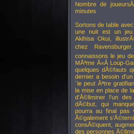
Nombre de joueurs
minutes
Sortons de table ave
une nuit est un je
Akihisa Okui, illus
chez Ravensburger.
connaissons le jeu d
MÃªme Â«Â Loup-Garo
quelques dÃ©fauts qu
dernier a besoin d'un
´le peut Ãªtre gratifi
la mise en place de l
d'Ã©liminer l'un des
dÃ©but, qui manque
pourra au final pas 
Ã©galement s'Ã©ternis
consÃ©quent, augment
des personnes Ã©limi