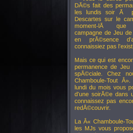
DÃ©s fait des perma
les lundis soir Ã 
Descartes sur le ca
moment-lÃ que v
campagne de Jeu de 
en prÃ©sence d'a
connaissiez pas l'exi
Mais ce qui est encor
permanence de Jeu 
spÃ©ciale. Chez n
Chamboule-Tout Â». 
lundi du mois vous p
d'une soirÃ©e dans 
connaissez pas enco
redÃ©couvrir.
La Â« Chamboule-Tou
les MJs vous propos