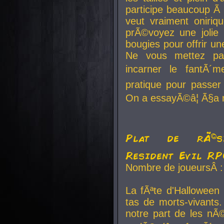
participe beaucoup Ã 
veut vraiment oniriq
prÃ©voyez une jolie
bougies pour offrir un
Ne vous mettez pa
incarner le fantÃ´m
pratique pour passer 
On a essayÃ©â¦ Ã§a n
Plat de rÃ©sis
Resident Evil R
Nombre de joueursÂ :
La fÃªte d'Halloween
tas de morts-vivants.
notre part de les nÃ©