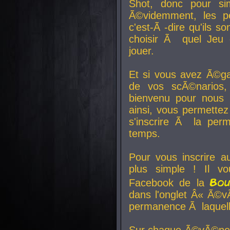
Shot, donc pour si
Ã©videmment, les pe
c'est-Ã -dire qu'ils
choisir Ã quel Jeu 
jouer.
Et si vous avez Ã©ga
de vos scÃ©narios,
bienvenu pour nous 
ainsi, vous permettez
s'inscrire Ã la per
temps.
Pour vous inscrire a
plus simple ! Il vo
Bo
Facebook de la
dans l'onglet Â« Ã©v
permanence Ã laquelle
Sur chaque Ã©vÃ©nem