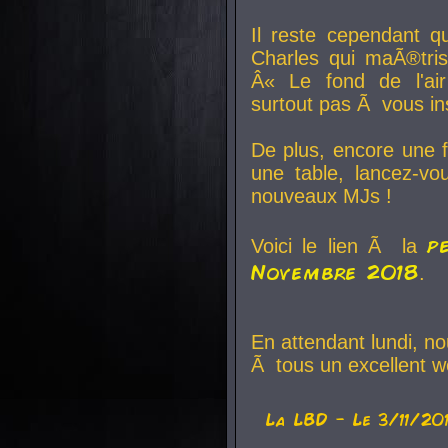
Il reste cependant q
Charles qui maÃ®tri
Â« Le fond de l'air
surtout pas Ã vous ins
De plus, encore une f
une table, lancez-v
nouveaux MJs !
p
Voici le lien Ã la
Novembre 2018
.
En attendant lundi, n
Ã tous un excellent w
La
LBD
- Le 3/11/20