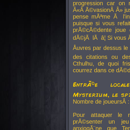
progression car on 
Â«Â Ã©vasionÂ Â» jusq
pense mÃªme Ã l'inf
puisque si vous refai
prÃ©cÃ©dente joue e
dÃ©jÃ lÃ â¦ Si vous 
Åuvres par dessus l
des citations ou d
Cthulhu, de quoi f
courrez dans ce dÃ©da
EntrÃ©e local
Mysterium, le sp
Nombre de joueursÂ :
Pour attaquer le 
prÃ©senter un je
anxiogÃ¨ne que Te