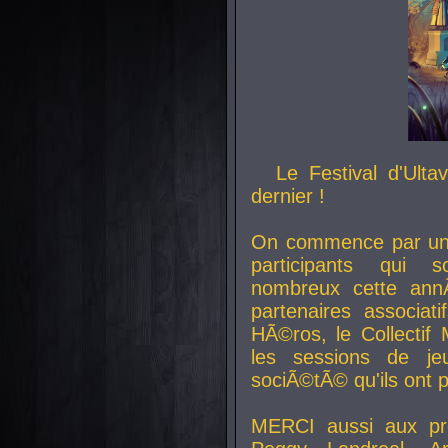
Le Festival d'Ult
dernier !
On commence par un 
participants qui s
nombreux cette an
partenaires associat
HÃ©ros, le Collecti
les sessions de j
sociÃ©tÃ© qu'ils ont
MERCI aussi aux pro