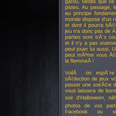
garou, tandis que ce 
pistes. Au passage, le
au principe fondamen
monde dispose d'un rÃ´
et dont il pourra bÃ©
jeu n'a donc pas de 
parties sont trÃ¨s c
et il n'y a pas vraime
peut jouer lui aussi.
peut mÃªme vous Ã©di
la flemmeÂ !
VoilÃ on espÃ¨re 
sÃ©lection de jeux vo
passer une soirÃ©e d
vous laissera de bons
soir d'Halloween, nâ
photos de vos parti
Facebook ou su