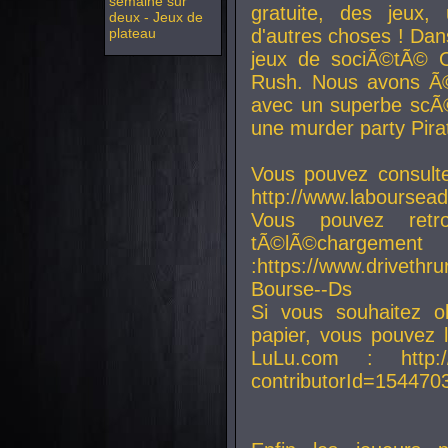
semaine sur
gratuite, des jeux,
deux - Jeux de
plateau
d'autres choses ! Da
jeux de sociÃ©tÃ© O
Rush. Nous avons Ã©
avec un superbe scÃ©
une murder party Pira
Vous pouvez consulte
http://www.laboursead
Vous pouvez ret
tÃ©lÃ©chargement
:https://www.driveth
Bourse--Ds
Si vous souhaitez o
papier, vous pouvez 
LuLu.com : http://w
contributorId=154470