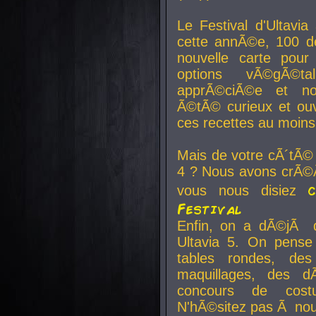
Le Festival d'Ultavia
cette annÃ©e, 100 de
nouvelle carte pour
options vÃ©gÃ©t
apprÃ©ciÃ©e et no
Ã©tÃ© curieux et ouv
ces recettes au moins
Mais de votre cÃ´tÃ©
4 ? Nous avons crÃ©Ã
vous nous disiez
Festival
Enfin, on a dÃ©jÃ de
Ultavia 5. On pens
tables rondes, des
maquillages, des d
concours de cost
N'hÃ©sitez pas Ã nous