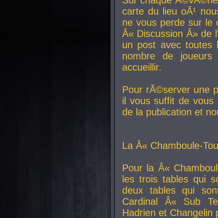
carte du lieu oÃ¹ nou
ne vous perde sur le 
Â« Discussion Â» de 
un post avec toutes 
nombre de joueurs
accueillir.
Pour rÃ©server une pl
il vous suffit de vou
de la publication et n
La Â« Chamboule-Tout
Pour la Â« Chamboul
les trois tables qui
deux tables qui so
Cardinal
Â« Sub Ter
Hadrien et
Changelin
p