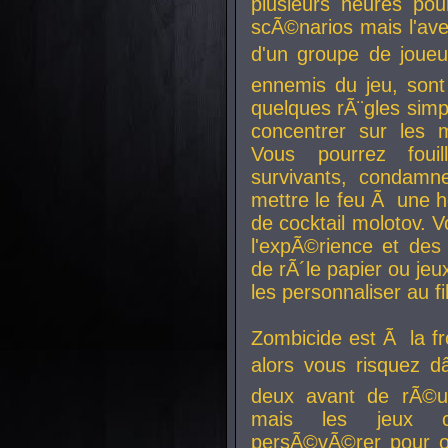
plusieurs heures pour
scÃ©narios mais l'av
d'un groupe de joueur
ennemis du jeu, sont
quelques rÃ¨gles simp
concentrer sur les 
Vous pourrez foui
survivants, condamn
mettre le feu Ã une
de cocktail molotov. 
l'expÃ©rience et de
de rÃ´le papier ou je
les personnaliser au fil
Zombicide est Ã la fr
alors vous risquez d
deux avant de rÃ©us
mais les jeux co
persÃ©vÃ©rer pour ob