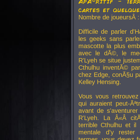
ApÃ©ritif - Ter
cartes et quelqu
Nombre de joueursÂ :
Difficile de parler d
les geeks sans parle
mascotte la plus emb
avec le dÃ©, le mee
R'Lyeh se situe juste
Cthulhu inventÃ© par
chez Edge, conÃ§u par
Kelley Hensing.
Vous vous retrouvez 
qui auraient peut-Ã
avant de s'aventurer
R'Lyeh. La Â«Â cit
terrible Cthulhu et i
mentale d'y rester 
termes, vous devez fu