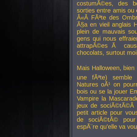
costumÃ©es, des b
sorties entre amis ou 
Â«Â FÃªte des Ombre
Ã§a en vieil anglais 
plein de mauvais sou
gens qui nous effraie
attrapÃ©es Ã caus
chocolats, surtout moi
Mais Halloween, bien q
une fÃªte) semble 
Natures oÃ¹ on pourr
bois ou se la jouer E
Vampire la Mascarade
jeux de sociÃ©tÃ©Â !
petit article pour vo
de sociÃ©tÃ© pour 
espÃ¨re qu'elle va vou