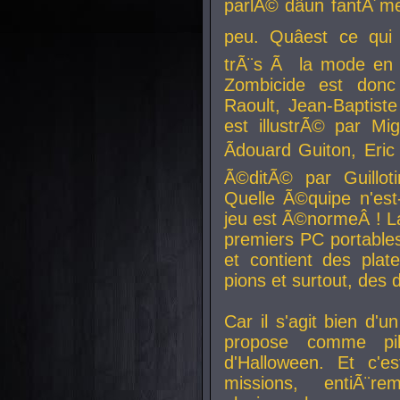
parlÃ© dâun fantÃ´me 
peu. Quâest ce qui
trÃ¨s Ã la mode en
Zombicide est donc
Raoult, Jean-Baptiste
est illustrÃ© par Mi
Ãdouard Guiton, Eric
Ã©ditÃ© par Guillot
Quelle Ã©quipe n'est
jeu est Ã©normeÂ ! La 
premiers PC portable
et contient des plat
pions et surtout, des d
Car il s'agit bien d'u
propose comme pil
d'Halloween. Et c'e
missions, entiÃ¨r