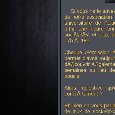
Si vous ne le sav
de notre association 
universitaire de Poit
offrir une heure en
sociÃ©tÃ© et jeux d
17h Ã 18h.
Chaque Ã©mission Ã
permet d'avoir toujo
dÃ©couvrir Ã©galemen
semaines au lieu d
boucle.
Alors, qu'est-ce qu
concrÃ¨tement ?
Eh bien on vous parl
de jeux de sociÃ©tÃ©