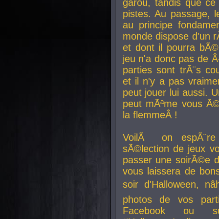
garou, tandis que ce 
pistes. Au passage, le
au principe fondamen
monde dispose d'un rÃ´
et dont il pourra bÃ©
jeu n'a donc pas de 
parties sont trÃ¨s c
et il n'y a pas vraime
peut jouer lui aussi.
peut mÃªme vous Ã©di
la flemmeÂ !
VoilÃ on espÃ¨re 
sÃ©lection de jeux vo
passer une soirÃ©e d
vous laissera de bons
soir d'Halloween, nâ
photos de vos parti
Facebook ou su