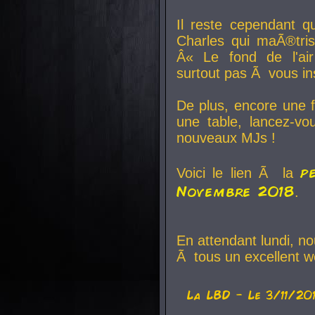
Il reste cependant q
Charles qui maÃ®tri
Â« Le fond de l'air
surtout pas Ã vous ins
De plus, encore une f
une table, lancez-v
nouveaux MJs !
p
Voici le lien Ã la
Novembre 2018
.
En attendant lundi, n
Ã tous un excellent w
La
LBD
- Le 3/11/20