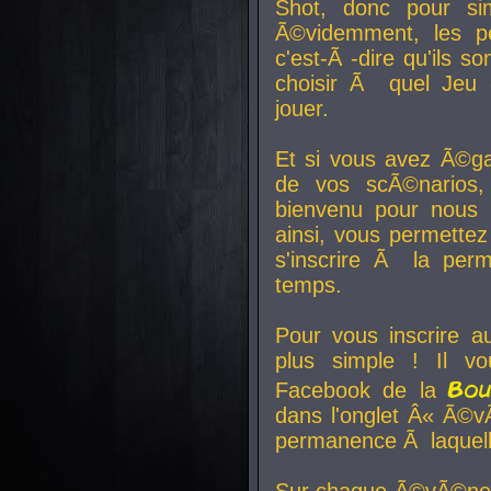
Shot, donc pour si
Ã©videmment, les pe
c'est-Ã -dire qu'ils
choisir Ã quel Jeu 
jouer.
Et si vous avez Ã©ga
de vos scÃ©narios,
bienvenu pour nous 
ainsi, vous permettez
s'inscrire Ã la per
temps.
Pour vous inscrire a
plus simple ! Il vo
Bo
Facebook de la
dans l'onglet Â« Ã©v
permanence Ã laquelle
Sur chaque Ã©vÃ©nem