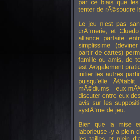
par ce biais que le
tenter de rÃ©soudre l
Le jeu n'est pas san
crÃ¨merie, et Clued
alliance parfaite e
simplissime (devine
partir de cartes) perm
famille ou amis, de t
est Ã©galement prati
initier les autres par
puisqu'elle Ã©tabli
mÃ©diums eux-mÃ
discuter entre eux de
avis sur les supposit
systÃ¨me de jeu.
Bien que la mise e
laborieuse -y a plein 
les tailles et plein d