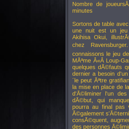
Nombre de joueurs
minutes
Sortons de table ave
une nuit est un je
Akihisa Okui, illus
chez Ravensburger.
connaissons le jeu d
MÃªme Â«Â Loup-Garo
quelques dÃ©fauts qu
dernier a besoin d'un
´le peut Ãªtre gratifi
la mise en place de l
d'Ã©liminer l'un des
dÃ©but, qui manque
pourra au final pas 
Ã©galement s'Ã©ternis
consÃ©quent, augment
des personnes Ã©limi