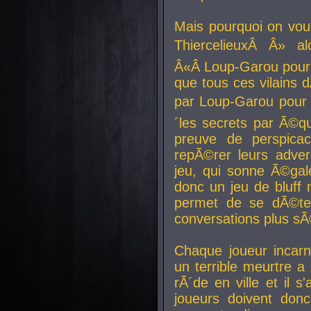
Mais pourquoi on vo
ThiercelieuxÂ Â» al
Â«Â Loup-Garou pour 
que tous ces vilain
par Loup-Garou pour u
´les secrets par Ã©qu
preuve de perspica
repÃ©rer leurs adver
jeu, qui sonne Ã©gale
donc un jeu de bluff 
permet de se dÃ©te
conversations plus sÃ
Chaque joueur incar
un terrible meurtre 
rÃ´de en ville et il s
joueurs doivent donc 