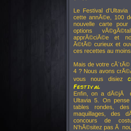
Le Festival d'Ultavia
cette annÃ©e, 100 de
nouvelle carte pour
options vÃ©gÃ©t
apprÃ©ciÃ©e et no
Ã©tÃ© curieux et ouv
ces recettes au moins
Mais de votre cÃ´tÃ©
4 ? Nous avons crÃ©Ã
vous nous disiez
Festival
Enfin, on a dÃ©jÃ de
Ultavia 5. On pens
tables rondes, des
maquillages, des d
concours de cost
N'hÃ©sitez pas Ã nous