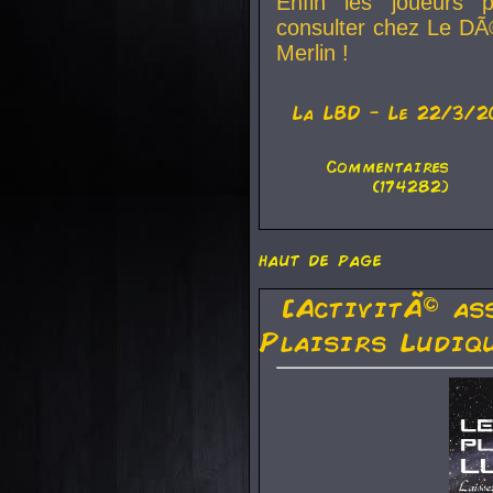
Enfin les joueurs p
consulter chez Le DÃ
Merlin !
La
LBD
- Le 22/3/2
Commentaires
(174282)
haut de page
[ActivitÃ© as
Plaisirs Ludiq