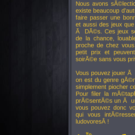
Nous avons sÃ©lectio
existe beaucoup d'autr
faire passer une bon
et aussi des jeux que
Ã DÃ©s. Ces jeux son
de la chance, louab
proche de chez vous.
petit prix et peuve
soirÃ©e sans vous pr
Vous pouvez jouer Ã 
on est du genre gÃ©n
simplement piocher ce
Pour filer la mÃ©tap
prÃ©sentÃ©s un Ã un
vous pouvez donc vo
qui vous intÃ©resse
ludovoresÂ !