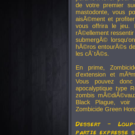
de votre premier su
mastodonte, vous po
aisÃ©ment et profite
vous offrira le jeu.
rÃ©ellement ressentir 
submergÃ© lorsqu'on 
hÃ©ros entourÃ©s de
les cÃ´tÃ©s.
En prime, Zombicide
d'extension et mÃªm
Vous pouvez donc 
apocalyptique type R
zombis mÃ©diÃ©vaux-
Black Plague, voi
Zombicide Green Hor
Dessert - Loup
partie expresse 