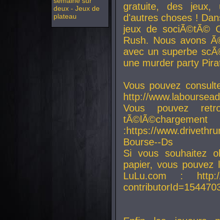
semaine sur
gratuite, des jeux,
deux - Jeux de
plateau
d'autres choses ! Da
jeux de sociÃ©tÃ© O
Rush. Nous avons Ã©
avec un superbe scÃ©
une murder party Pira
Vous pouvez consulte
http://www.laboursead
Vous pouvez ret
tÃ©lÃ©chargement
:https://www.driveth
Bourse--Ds
Si vous souhaitez o
papier, vous pouvez 
LuLu.com : http://w
contributorId=154470