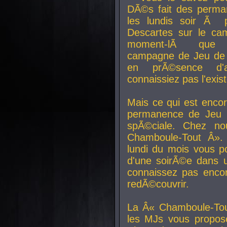
DÃ©s fait des perma
les lundis soir Ã 
Descartes sur le ca
moment-lÃ que v
campagne de Jeu de 
en prÃ©sence d'a
connaissiez pas l'exi
Mais ce qui est encor
permanence de Jeu 
spÃ©ciale. Chez n
Chamboule-Tout Â». 
lundi du mois vous p
d'une soirÃ©e dans 
connaissez pas enco
redÃ©couvrir.
La Â« Chamboule-Tou
les MJs vous propos