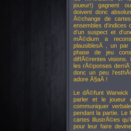
joueur!) gagnent o
doivent donc absolum
Ã©change de cartes
ensembles d'indices c
d'un suspect et d'u
mÃ©dium a reconst
plausiblesÂ , un pa
phase de jeu cons
diffÃ©rentes visions.
les rÃ©ponses derriÃ¨
donc un peu l'esthÃ
adore Ã§aÂ !
Le dÃ©funt Warwick 
parler et le joueur q
communiquer verbale
pendant la partie. Le
cartes illustrÃ©es q
pour leur faire devin