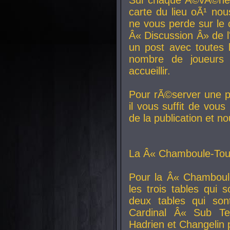
carte du lieu oÃ¹ nou
ne vous perde sur le 
Â« Discussion Â» de 
un post avec toutes 
nombre de joueurs
accueillir.
Pour rÃ©server une pl
il vous suffit de vou
de la publication et n
La Â« Chamboule-Tout
Pour la Â« Chamboul
les trois tables qui
deux tables qui so
Cardinal
Â« Sub Ter
Hadrien et
Changelin
p