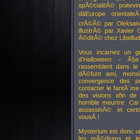
spÃ©cialitÃ© poitev
dâEurope orienta
crÃ©Ã© par Oleksand
illustrÃ© par Xavier 
Ã©ditÃ© chez Libellud
Vous incarnez un gr
d'Halloween - Ã§
rassemblent dans le
dÃ©funt ami, mons
convergence des pou
contacter le fantÃ´me
des visions afin de
horrible meurtre. Ca
assassinÃ©, et cert
vousÂ !
Mysterium est donc un
les mÃ©diums et le