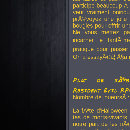
participe beaucoup Ã 
veut vraiment oniriq
prÃ©voyez une jolie
bougies pour offrir un
Ne vous mettez pa
incarner le fantÃ´m
pratique pour passer 
On a essayÃ©â¦ Ã§a n
Plat de rÃ©sis
Resident Evil R
Nombre de joueursÂ :
La fÃªte d'Halloween
tas de morts-vivants.
notre part de les nÃ©