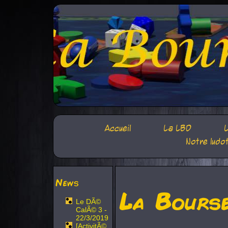
Accueil
La LBD
L
Notre ludo
News
La Bours
Le DÃ©
CalÃ© 3 -
22/3/2019
[ActivitÃ©