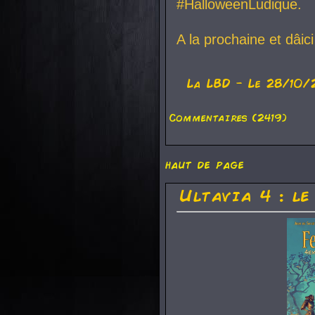
#HalloweenLudique.
A la prochaine et dâic
La
LBD
- Le 28/10/
Commentaires (2419)
haut de page
Ultavia 4 : le