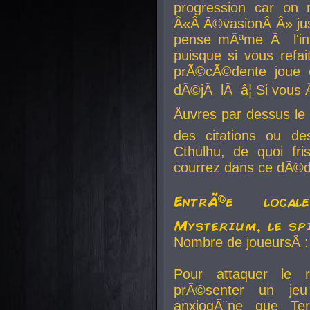
progression car on 
Â«Â Ã©vasionÂ Â» jusq
pense mÃªme Ã l'inf
puisque si vous refai
prÃ©cÃ©dente joue e
dÃ©jÃ lÃ â¦ Si vous 
Åuvres par dessus l
des citations ou d
Cthulhu, de quoi f
courrez dans ce dÃ©da
EntrÃ©e local
Mysterium, le sp
Nombre de joueursÂ :
Pour attaquer le 
prÃ©senter un je
anxiogÃ¨ne que Te