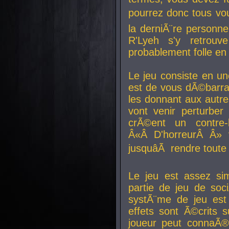
pourrez donc tous vous
la derniÃ¨re personne
R'Lyeh s'y retro
probablement folle en
Le jeu consiste en une
est de vous dÃ©barra
les donnant aux aut
vont venir perturber 
crÃ©ent un contre-
Â«Â D'horreurÂ Â» 
jusquâÃ rendre tout
Le jeu est assez si
partie de jeu de soc
systÃ¨me de jeu est
effets sont Ã©crits 
joueur peut connaÃ®