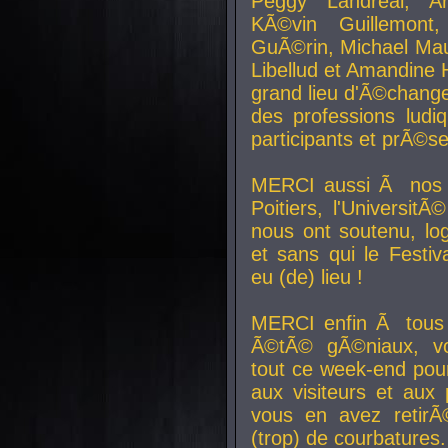
Peggy Landreal, A
KÃ©vin Guillemont
GuÃ©rin, Michael Maur
Libellud et Amandine H
grand lieu d'Ã©chang
des professions lud
participants et prÃ©se
MERCI aussi Ã nos pa
Poitiers, l'Universit
nous ont soutenu, log
et sans qui le Festiv
eu (de) lieu !
MERCI enfin Ã tous
Ã©tÃ© gÃ©niaux, v
tout ce week-end pour
aux visiteurs et aux
vous en avez retirÃ
(trop) de courbatures.