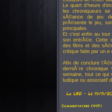
Le quart d'heure d'i
les chroniqueurs se
sÃ©ance de jeu de
prÃ©sente le jeu, son
principales.
Et c'est enfin au tour
son entrÃ©e. Cette c
des films et des sÃ©r
critique faite par un
Afin de conclure l'Ã©
derniÃ¨re chronique
semaine, tout ce qui 
ludique ou associatif 
La
LBD
- Le 19/11/2
Commentaires (447)