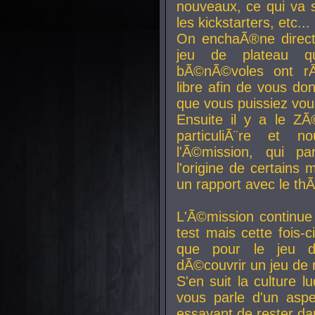
nouveaux, ce qui va so
les kickstarters, etc...
On enchaÃ®ne direct
jeu de plateau q
bÃ©nÃ©voles ont rÃ
libre afin de vous don
que vous puissiez vou
Ensuite il y a le ZÃ
particuliÃ¨re et 
l'Ã©mission, qui pa
l'origine de certains
un rapport avec le th
L'Ã©mission continue
test mais cette fois-c
que pour le jeu d
dÃ©couvrir un jeu de r
S'en suit la culture l
vous parle d'un aspe
essayant de rester da