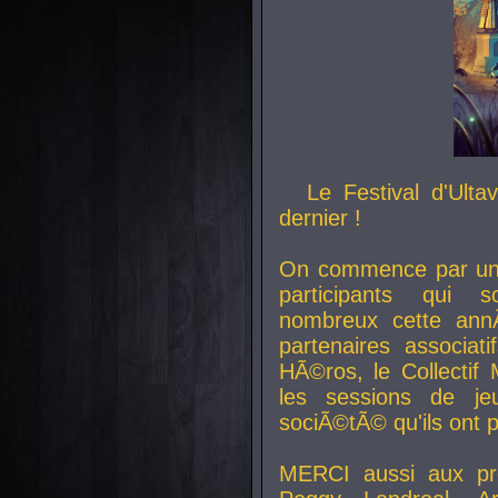
Le Festival d'Ult
dernier !
On commence par un 
participants qui s
nombreux cette an
partenaires associat
HÃ©ros, le Collecti
les sessions de j
sociÃ©tÃ© qu'ils ont
MERCI aussi aux pro