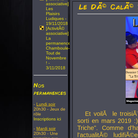
associative]
Le DÃ© CalÃ© 
Les
Plaisirs
Ludiques -
19/11/2018
[ActivitÃ©
associative]
La
permanence
Chamboule-
Tout de
Novembre
! -
3/11/2018
Nos
permanences
-
Lundi soir
20h30 - Jeux de
Et voilÃ le troi
rôle
Inscriptions ici
sorti en mars 2019 :)
Triche". Comme d'ha
-
Mardi soir
20h30 - Une
l'actualitÃ© ludifi