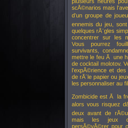
plusieurs heures pour
scÃ©narios mais l'av
d'un groupe de joueur
ennemis du jeu, sont
quelques rÃ¨gles simp
concentrer sur les 
Vous pourrez foui
survivants, condamn
mettre le feu Ã une
de cocktail molotov. 
l'expÃ©rience et de
de rÃ´le papier ou je
les personnaliser au fil
Zombicide est Ã la fr
alors vous risquez d
deux avant de rÃ©us
mais les jeux co
persÃ©vÃ©rer pour ob