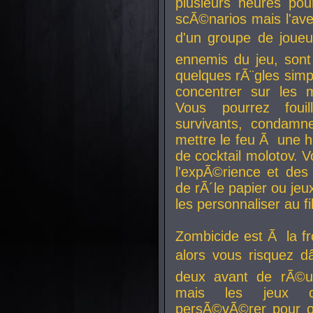
plusieurs heures pour
scÃ©narios mais l'av
d'un groupe de joueur
ennemis du jeu, sont
quelques rÃ¨gles simp
concentrer sur les 
Vous pourrez foui
survivants, condamn
mettre le feu Ã une
de cocktail molotov. 
l'expÃ©rience et de
de rÃ´le papier ou je
les personnaliser au fil
Zombicide est Ã la fr
alors vous risquez d
deux avant de rÃ©us
mais les jeux co
persÃ©vÃ©rer pour ob