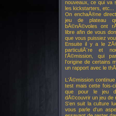
nouveaux, ce qui va so
les kickstarters, etc...
On enchaÃ®ne direct
jeu de plateau q
bÃ©nÃ©voles ont rÃ
libre afin de vous don
que vous puissiez vou
Ensuite il y a le ZÃ
particuliÃ¨re et 
l'Ã©mission, qui pa
l'origine de certains
un rapport avec le th
L'Ã©mission continue
test mais cette fois-c
que pour le jeu d
dÃ©couvrir un jeu de r
S'en suit la culture l
vous parle d'un aspe
essayant de rester da