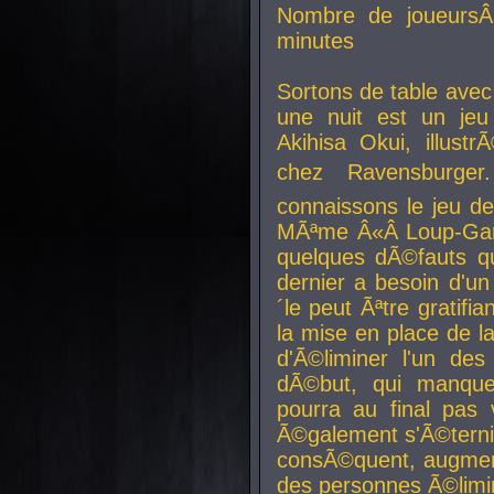
Nombre de joueurs
minutes
Sortons de table ave
une nuit est un je
Akihisa Okui, illus
chez Ravensburger.
connaissons le jeu d
MÃªme Â«Â Loup-Garo
quelques dÃ©fauts qu
dernier a besoin d'un
´le peut Ãªtre gratifi
la mise en place de l
d'Ã©liminer l'un des
dÃ©but, qui manque
pourra au final pas 
Ã©galement s'Ã©ternis
consÃ©quent, augment
des personnes Ã©limi