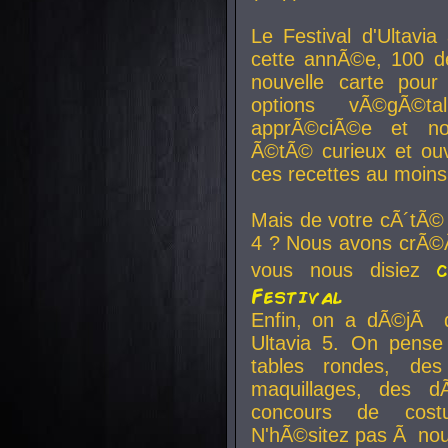
Le Festival d'Ultavia
cette annÃ©e, 100 de
nouvelle carte pour
options vÃ©gÃ©t
apprÃ©ciÃ©e et no
Ã©tÃ© curieux et ouv
ces recettes au moins
Mais de votre cÃ´tÃ©
4 ? Nous avons crÃ©Ã
vous nous disiez
Festival
Enfin, on a dÃ©jÃ de
Ultavia 5. On pens
tables rondes, des
maquillages, des d
concours de cost
N'hÃ©sitez pas Ã nous