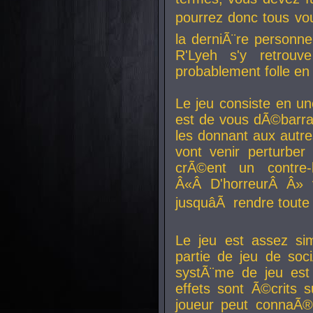
pourrez donc tous vous
la derniÃ¨re personne
R'Lyeh s'y retro
probablement folle en
Le jeu consiste en une
est de vous dÃ©barra
les donnant aux aut
vont venir perturber 
crÃ©ent un contre-
Â«Â D'horreurÂ Â» 
jusquâÃ rendre tout
Le jeu est assez si
partie de jeu de soc
systÃ¨me de jeu est
effets sont Ã©crits 
joueur peut connaÃ®