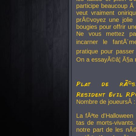
participe beaucoup Ã 
veut vraiment oniriq
prÃ©voyez une jolie
bougies pour offrir un
Ne vous mettez pa
incarner le fantÃ´m
pratique pour passer 
On a essayÃ©â¦ Ã§a n
Plat de rÃ©sis
Resident Evil R
Nombre de joueursÂ :
La fÃªte d'Halloween
tas de morts-vivants.
notre part de les nÃ©