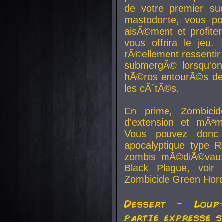
de votre premier su
mastodonte, vous po
aisÃ©ment et profite
vous offrira le jeu.
rÃ©ellement ressentir 
submergÃ© lorsqu'on 
hÃ©ros entourÃ©s de
les cÃ´tÃ©s.
En prime, Zombicide
d'extension et mÃªm
Vous pouvez donc 
apocalyptique type R
zombis mÃ©diÃ©vaux-
Black Plague, voi
Zombicide Green Hor
Dessert - Loup
partie expresse 