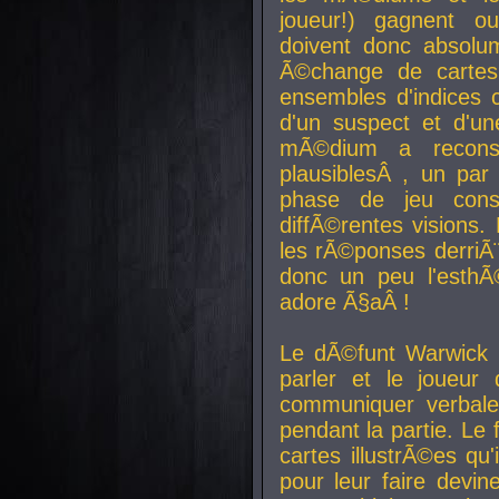
joueur!) gagnent o
doivent donc absolum
Ã©change de cartes
ensembles d'indices c
d'un suspect et d'u
mÃ©dium a reconst
plausiblesÂ , un pa
phase de jeu cons
diffÃ©rentes visions.
les rÃ©ponses derriÃ¨
donc un peu l'esthÃ
adore Ã§aÂ !
Le dÃ©funt Warwick 
parler et le joueur q
communiquer verbale
pendant la partie. Le
cartes illustrÃ©es q
pour leur faire devin