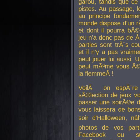
garou, tandis que ce 
pistes. Au passage, le
au principe fondamen
monde dispose d'un rÃ´
et dont il pourra bÃ©
jeu n'a donc pas de 
parties sont trÃ¨s c
et il n'y a pas vraime
peut jouer lui aussi.
peut mÃªme vous Ã©di
la flemmeÂ !
VoilÃ on espÃ¨re 
sÃ©lection de jeux vo
passer une soirÃ©e d
vous laissera de bons
soir d'Halloween, nâ
photos de vos parti
Facebook ou su