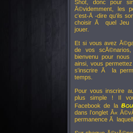
Shot, donc pour si
Ã©videmment, les pe
c'est-Ã -dire qu'ils
choisir Ã quel Jeu 
jouer.
Et si vous avez Ã©ga
de vos scÃ©narios,
bienvenu pour nous 
ainsi, vous permettez
s'inscrire Ã la per
temps.
Pour vous inscrire a
plus simple ! Il vo
Bo
Facebook de la
dans l'onglet Â« Ã©v
permanence Ã laquelle
Sur chaque Ã©vÃ©nem