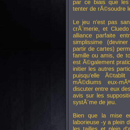
par ce biais que le
tenter de rÃ©soudre l
Le jeu n'est pas san
crÃ¨merie, et Clued
alliance parfaite e
simplissime (devine
partir de cartes) perm
famille ou amis, de t
est Ã©galement prati
initier les autres par
puisqu'elle Ã©tabli
mÃ©diums eux-mÃ
discuter entre eux de
avis sur les supposit
systÃ¨me de jeu.
Bien que la mise e
laborieuse -y a plein 
les tailles et plein d