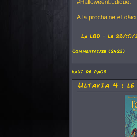
#HalloweenLudique.
A la prochaine et dâic
La
LBD
- Le 28/10/
Commentaires (2423)
haut de page
Ultavia 4 : le