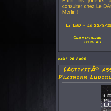
Enfin les joueurs p
consulter chez Le DÃ
Merlin !
La
LBD
- Le 22/3/2
Commentaires
(174432)
haut de page
[ActivitÃ© as
Plaisirs Ludiq