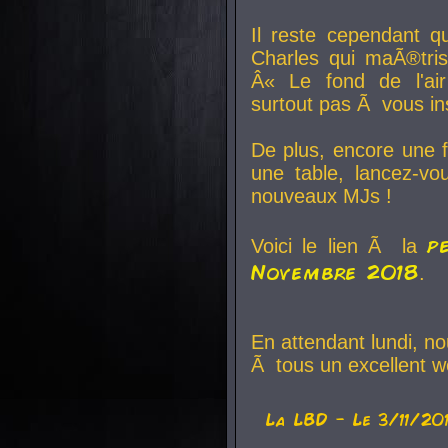
Il reste cependant q
Charles qui maÃ®tri
Â« Le fond de l'air
surtout pas Ã vous ins
De plus, encore une f
une table, lancez-v
nouveaux MJs !
p
Voici le lien Ã la
Novembre 2018
.
En attendant lundi, n
Ã tous un excellent w
La
LBD
- Le 3/11/20