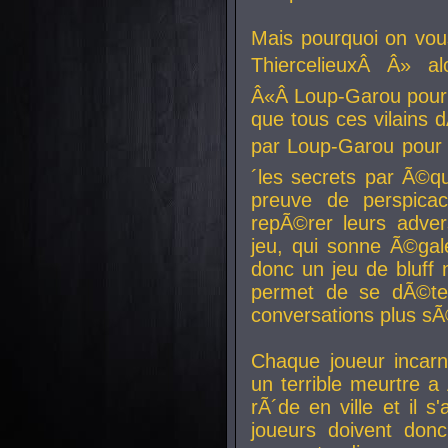
Mais pourquoi on vo
ThiercelieuxÂ Â» al
Â«Â Loup-Garou pour 
que tous ces vilain
par Loup-Garou pour u
´les secrets par Ã©qu
preuve de perspica
repÃ©rer leurs adver
jeu, qui sonne Ã©gale
donc un jeu de bluff 
permet de se dÃ©te
conversations plus sÃ
Chaque joueur incar
un terrible meurtre 
rÃ´de en ville et il s
joueurs doivent donc 