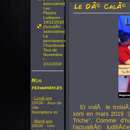
associative]
Le DÃ© CalÃ© 
Les
Plaisirs
Ludiques -
19/11/2018
[ActivitÃ©
associative]
La
permanence
Chamboule-
Tout de
Novembre
! -
3/11/2018
Nos
permanences
-
Lundi soir
20h30 - Jeux de
Et voilÃ le troi
rôle
Inscriptions ici
sorti en mars 2019 :)
Triche". Comme d'ha
-
Mardi soir
20h30 - Une
l'actualitÃ© ludifi