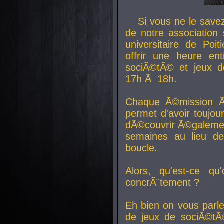
Si vous ne le sav
de notre association 
universitaire de Poit
offrir une heure en
sociÃ©tÃ© et jeux d
17h Ã 18h.
Chaque Ã©mission Ã
permet d'avoir toujo
dÃ©couvrir Ã©galemen
semaines au lieu d
boucle.
Alors, qu'est-ce qu
concrÃ¨tement ?
Eh bien on vous parl
de jeux de sociÃ©tÃ©