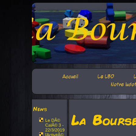
Accueil
La LBD
L
Notre ludo
News
La Bours
Le DÃ©
CalÃ© 3 -
22/3/2019
[ActivitÃ©