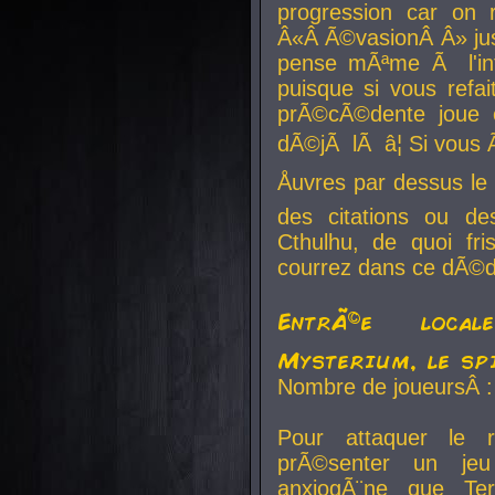
progression car on 
Â«Â Ã©vasionÂ Â» jusq
pense mÃªme Ã l'inf
puisque si vous refai
prÃ©cÃ©dente joue e
dÃ©jÃ lÃ â¦ Si vous 
Åuvres par dessus l
des citations ou d
Cthulhu, de quoi f
courrez dans ce dÃ©da
EntrÃ©e local
Mysterium, le sp
Nombre de joueursÂ :
Pour attaquer le 
prÃ©senter un je
anxiogÃ¨ne que Te