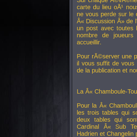
carte du lieu oÃ¹ nou
ne vous perde sur le 
Â« Discussion Â» de 
un post avec toutes 
nombre de joueurs
accueillir.
Pour rÃ©server une pl
il vous suffit de vou
de la publication et n
La Â« Chamboule-Tout
Pour la Â« Chamboul
les trois tables qui
deux tables qui so
Cardinal
Â« Sub Ter
Hadrien et
Changelin
p