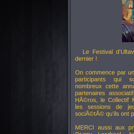
Le Festival d'Ult
dernier !
On commence par un 
participants qui s
nombreux cette an
partenaires associat
HÃ©ros, le Collecti
les sessions de j
sociÃ©tÃ© qu'ils ont
MERCI aussi aux pro