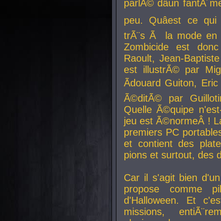
parlÃ© dâun fantÃ´me 
peu. Quâest ce qui
trÃ¨s Ã la mode en
Zombicide est donc
Raoult, Jean-Baptiste
est illustrÃ© par Mi
Ãdouard Guiton, Eric
Ã©ditÃ© par Guillot
Quelle Ã©quipe n'est
jeu est Ã©normeÂ ! La 
premiers PC portable
et contient des plat
pions et surtout, des d
Car il s'agit bien d'u
propose comme pil
d'Halloween. Et c'e
missions, entiÃ¨r