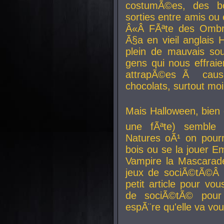
costumÃ©es, des b
sorties entre amis ou 
Â«Â FÃªte des Ombre
Ã§a en vieil anglais 
plein de mauvais sou
gens qui nous effraie
attrapÃ©es Ã caus
chocolats, surtout moi
Mais Halloween, bien q
une fÃªte) semble 
Natures oÃ¹ on pourr
bois ou se la jouer E
Vampire la Mascarade
jeux de sociÃ©tÃ©Â !
petit article pour vo
de sociÃ©tÃ© pour 
espÃ¨re qu'elle va vou