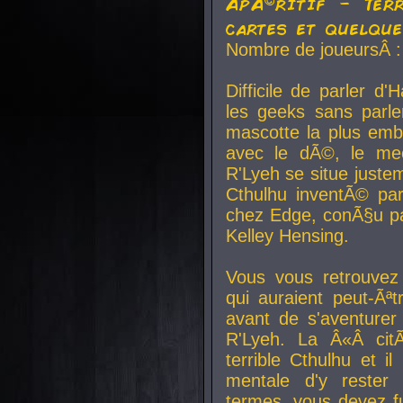
ApÃ©ritif - Ter
cartes et quelqu
Nombre de joueursÂ :
Difficile de parler d
les geeks sans parle
mascotte la plus emb
avec le dÃ©, le mee
R'Lyeh se situe juste
Cthulhu inventÃ© par
chez Edge, conÃ§u par
Kelley Hensing.
Vous vous retrouvez 
qui auraient peut-Ã
avant de s'aventurer
R'Lyeh. La Â«Â cit
terrible Cthulhu et i
mentale d'y rester 
termes, vous devez fu