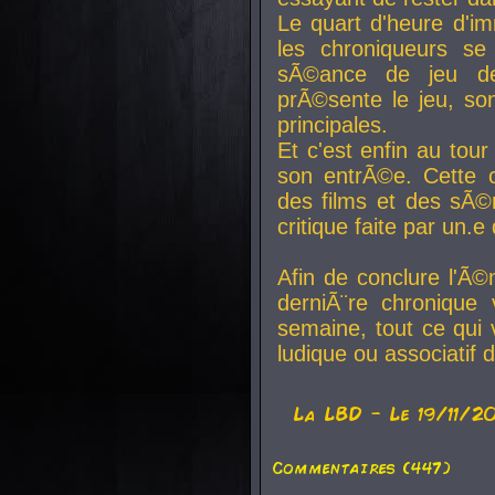
Le quart d'heure d'i
les chroniqueurs se
sÃ©ance de jeu de
prÃ©sente le jeu, son
principales.
Et c'est enfin au tour
son entrÃ©e. Cette c
des films et des sÃ©r
critique faite par un
Afin de conclure l'Ã©
derniÃ¨re chronique
semaine, tout ce qui 
ludique ou associatif 
La
LBD
- Le 19/11/2
Commentaires (447)