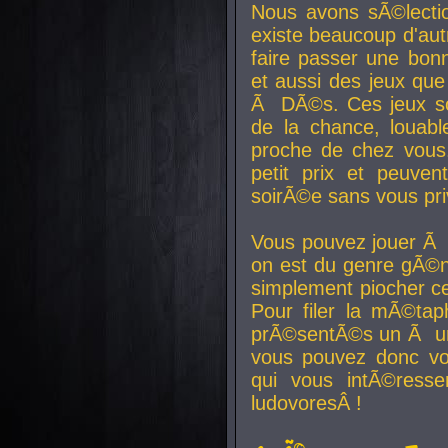
Nous avons sÃ©lectio
existe beaucoup d'autr
faire passer une bon
et aussi des jeux que
Ã DÃ©s. Ces jeux son
de la chance, louab
proche de chez vous.
petit prix et peuve
soirÃ©e sans vous pr
Vous pouvez jouer Ã 
on est du genre gÃ©n
simplement piocher ce
Pour filer la mÃ©tap
prÃ©sentÃ©s un Ã un
vous pouvez donc vo
qui vous intÃ©resse
ludovoresÂ !