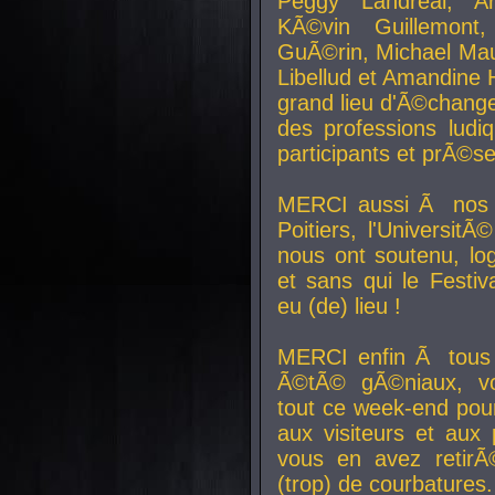
Peggy Landreal, A
KÃ©vin Guillemont
GuÃ©rin, Michael Maur
Libellud et Amandine H
grand lieu d'Ã©chang
des professions lud
participants et prÃ©se
MERCI aussi Ã nos pa
Poitiers, l'Universit
nous ont soutenu, log
et sans qui le Festiv
eu (de) lieu !
MERCI enfin Ã tous
Ã©tÃ© gÃ©niaux, v
tout ce week-end pour
aux visiteurs et aux
vous en avez retirÃ
(trop) de courbatures.