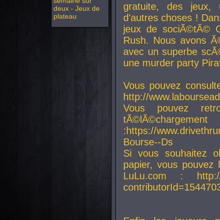
semaine sur
gratuite, des jeux,
deux - Jeux de
plateau
d'autres choses ! Da
jeux de sociÃ©tÃ© O
Rush. Nous avons Ã©
avec un superbe scÃ©
une murder party Pira
Vous pouvez consulte
http://www.laboursead
Vous pouvez ret
tÃ©lÃ©chargement
:https://www.driveth
Bourse--Ds
Si vous souhaitez o
papier, vous pouvez 
LuLu.com : http://w
contributorId=154470