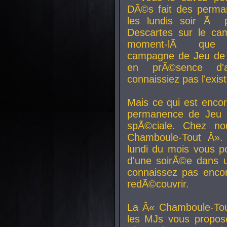
DÃ©s fait des perma
les lundis soir Ã 
Descartes sur le ca
moment-lÃ que v
campagne de Jeu de 
en prÃ©sence d'a
connaissiez pas l'exi
Mais ce qui est encor
permanence de Jeu 
spÃ©ciale. Chez n
Chamboule-Tout Â». 
lundi du mois vous p
d'une soirÃ©e dans 
connaissez pas enco
redÃ©couvrir.
La Â« Chamboule-Tou
les MJs vous propos