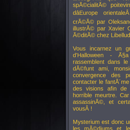
spÃ©cialitÃ© poitev
dâEurope orienta
crÃ©Ã© par Oleksand
illustrÃ© par Xavier 
Ã©ditÃ© chez Libellud
Vous incarnez un gr
d'Halloween - Ã§
rassemblent dans le
dÃ©funt ami, mons
convergence des pou
contacter le fantÃ´me
des visions afin de
horrible meurtre. Ca
assassinÃ©, et cert
vousÂ !
Mysterium est donc un
les mÃ©diums et le