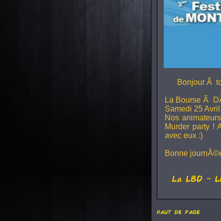
Bonjour Ã to
La Bourse Ã D
Samedi 25 Avril
Nos animateurs,
Murder party ! 
avec eux :)
Bonne journÃ©e
La
LBD
- L
haut de page