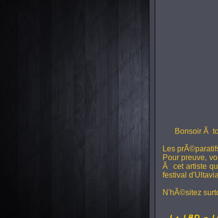
Bonsoir Ã to
Les prÃ©paratifs
Pour preuve, voi
Ã cet artiste q
festival d'Ultavia
N'hÃ©sitez surto
La
LBD
- L