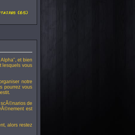
taires (65)
Alpha", et bien
nt lesquels vous
rganiser notre
s pourrez vous
stit.
s scÃ©narios de
©vÃ©nement est
nt, alors restez