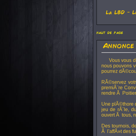
La
LBD
- L
haut de page
Annonce 
Vous vous de
nous pouvons vou
pourrez dÃ©couv
RÃ©servez votr
premiÃ¨re Conv
rendre Ã Poitie
Une plÃ©thore d
jeu de rÃ´le, 
ouvert Ã tous,
Des tournois, de
Ã l'affÃ»t des f