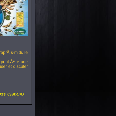
'aprÃ¨s-midi, le
 peut-Ãªtre une
ser et discuter
res (33804)