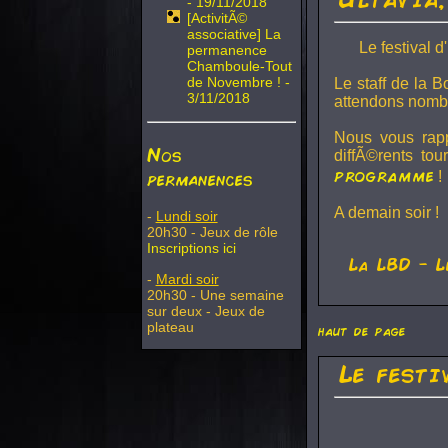
- 19/11/2018
[ActivitÃ©
associative] La
Le festival d
permanence
Chamboule-Tout
de Novembre ! -
Le staff de la 
3/11/2018
attendons nombr
Nous vous rappe
Nos
diffÃ©rents to
programme
permanences
!
A demain soir !
-
Lundi soir
20h30 - Jeux de rôle
Inscriptions ici
La
LBD
- L
-
Mardi soir
20h30 - Une semaine
sur deux - Jeux de
plateau
haut de page
Le festi