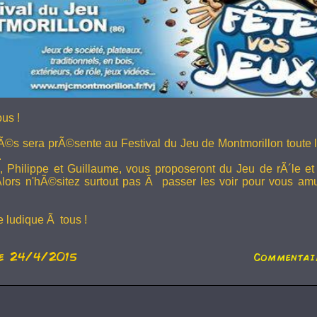
us !
Ã©s sera prÃ©sente au
Festival du Jeu de Montmorillon
toute l
.
 Philippe et Guillaume, vous proposeront du Jeu de rÃ´le et
Alors n'hÃ©sitez surtout pas Ã passer les voir pour vous amu
 ludique Ã tous !
e 24/4/2015
Commentai