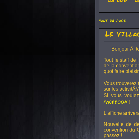
haut de page
Le Villa
Bonjour Ã to
Tout le staff d
de la convention
quoi faire plai
Vous trouverez 
sur les activitÃ©
Si vous voulez
facebook
!
L'affiche arrive
Nouvelle de d
convention du 
passez !