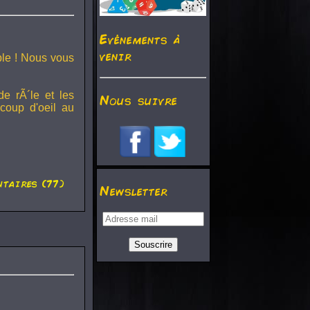
Evénements à
venir
ble ! Nous vous
de rÃ´le et les
Nous suivre
coup d'oeil au
taires (77)
Newsletter