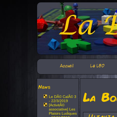
Accueil
La LBD
News
La Bo
Le DÃ© CalÃ© 3
- 22/3/2019
[ActivitÃ©
associative] Les
Plaisirs Ludiques
Ultavia,