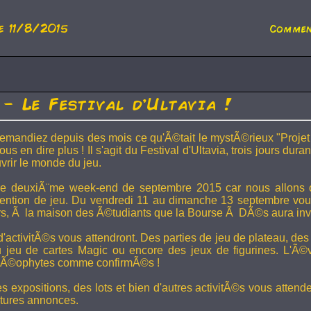
e 11/8/2015
Commen
- Le Festival d'Ultavia !
mandiez depuis des mois ce qu'Ã©tait le mystÃ©rieux "Projet 
s en dire plus ! Il s'agit du Festival d'Ultavia, trois jours dura
rir le monde du jeu.
e deuxiÃ¨me week-end de septembre 2015 car nous allons o
ention de jeu. Du vendredi 11 au dimanche 13 septembre vou
rs, Ã la maison des Ã©tudiants que la Bourse Ã DÃ©s aura inve
'activitÃ©s vous attendront. Des parties de jeu de plateau, de
du jeu de cartes Magic ou encore des jeux de figurines. L'Ã
 nÃ©ophytes comme confirmÃ©s !
s expositions, des lots et bien d'autres activitÃ©s vous attende
utures annonces.