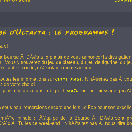
Commen
ge d'Ultavia : le programme !
us !
e la Bourse Ã DÃ©s a le plaisir de vous annoncer la divulgati
 ! Vous y trouverez du jeu de plateau, du jeu de figurine, du jeu
sir Ã tout le monde, dÃ©butant comme ancien !
cette page
toutes les informations sur
. N'hÃ©sitez pas Ã vou
s de votre choix !
mail
 plus d'informations, un petit
ou un message privÃ
ra sous peu, remercions encore une fois Le Fab pour son excellent
erniÃ¨re minute : l'Ã©quipe de la Bourse Ã DÃ©s sera p
CrÃ´c Ã Tulles ce week-end ! N'hÃ©sitez pas Ã nous dire bon