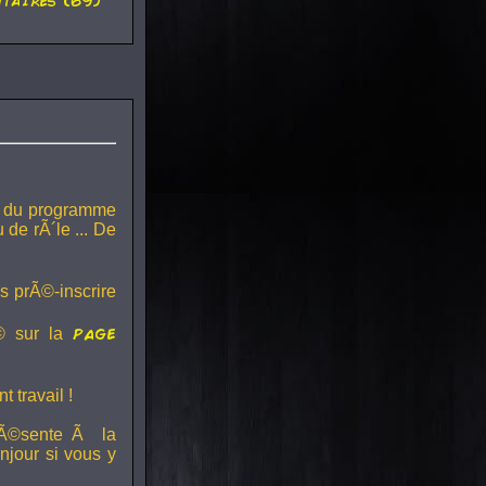
taires (69)
on du programme
 de rÃ´le ... De
s prÃ©-inscrire
page
© sur la
 travail !
rÃ©sente Ã la
jour si vous y