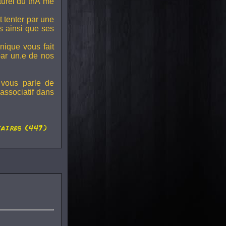
lturel du thÃ¨me
t tenter par une
s ainsi que ses
onique vous fait
par un.e de nos
 vous parle de
associatif dans
aires (447)