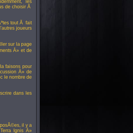
idemment, les
us de choisir Ã
tes tout Ã fait
'autres joueurs
ller sur la page
ments Â» et de
a faisons pour
scussion Â» de
ec le nombre de
scrire dans les
posÃ©es, il y a
erra Ignis Â»