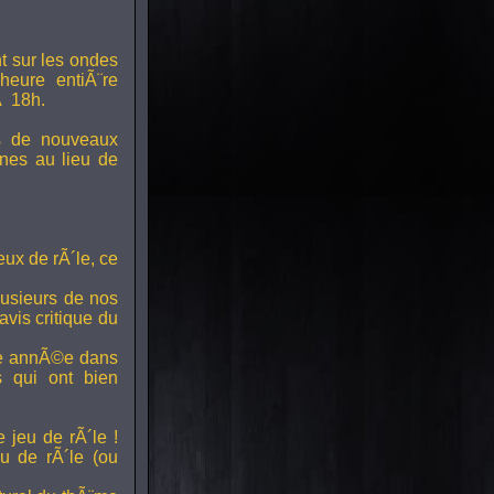
t sur les ondes
 heure entiÃ¨re
Ã 18h.
s de nouveaux
nes au lieu de
ux de rÃ´le, ce
lusieurs de nos
vis critique du
ette annÃ©e dans
ts qui ont bien
 jeu de rÃ´le !
u de rÃ´le (ou