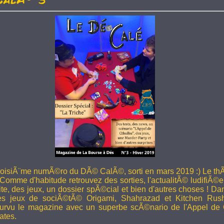
troisiÃ¨me numÃ©ro du DÃ© CalÃ©, sorti en mars 2019 :) Le thÃ
 Comme d'habitude retrouvez des sorties, l'actualitÃ© ludifiÃ©e
ite, des jeux, un dossier spÃ©cial et bien d'autres choses ! 
les jeux de sociÃ©tÃ© Origami, Shahrazad et Kitchen Rus
rvu le magazine avec un superbe scÃ©nario de l'Appel de 
ates.