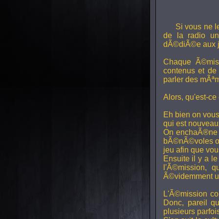
Si vous ne l
de la radio uni
dÃ©diÃ©e aux j
Chaque Ã©miss
contenus et de
parler des mÃªm
Alors, qu'est-ce
Eh bien on vous
qui est nouveaux,
On enchaÃ®ne di
bÃ©nÃ©voles ont
jeu afin que vo
Ensuite il y a l
l'Ã©mission, qu
Ã©videmment un 
L'Ã©mission con
Donc, pareil q
plusieurs parfois