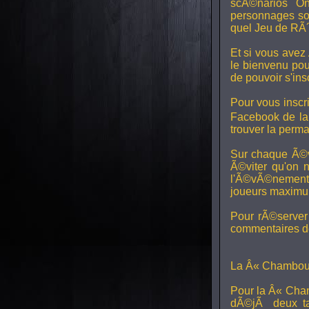
scÃ©narios On
personnages son
quel Jeu de RÃ´
Et si vous avez
le bienvenu pou
de pouvoir s'in
Pour vous inscri
Facebook de l
trouver la perm
Sur chaque Ã©v
Ã©viter qu'on 
l'Ã©vÃ©nement, 
joueurs maximum 
Pour rÃ©server 
commentaires de
La Â« Chamboul
Pour la Â« Cham
dÃ©jÃ deux ta