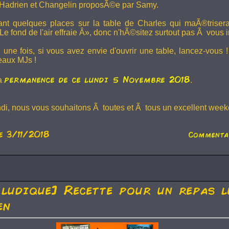
Hadrien et
Changelin
proposÃ©e par Samy.
dant quelques places sur la table de Charles qui maÃ®trise
e fond de l'air effraie Â», donc n'hÃ©sitez surtout pas Ã vous in
 une fois, si vous avez envie d'ouvrir une table, lancez-vou
eaux MJs !
permanence de ce lundi 5 Novembre 2018
la
.
ndi, nous vous souhaitons Ã toutes et Ã tous un excellent weeke
e 3/11/2018
Commenta
 ludique] Recette pour un repas l
en