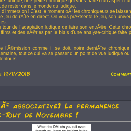
ture ludique, une petite chronique qui vous parle d'un aspect cu
t de rester dans le monde du ludique.
 d'immersion ! C'est le moment oÃ¹ les chroniqueurs se laissen
 jeu de rÃ´le en direct. On vous prÃ©sente le jeu, son univer
les.
u tour de l'adaptation ludique de faire son entrÃ©e. Cette chr
films et des sÃ©ries par le biais d'une analyse-critique faite 
re l'Ã©mission comme il se doit, notre derniÃ¨re chronique
semaine, tout ce qui va se passer d'un point de vue ludique ou 
lentours.
e 19/11/2018
Comment
tÃ© associative] La permanence
-Tout de Novembre !