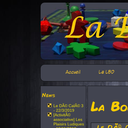
Accueil
La LBD
News
La Bo
Le DÃ© CalÃ© 3
- 22/3/2019
[ActivitÃ©
associative] Les
Plaisirs Ludiques
Le DÃ© 