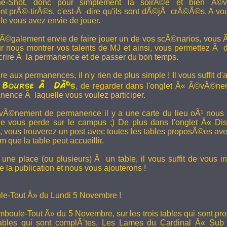
e-Shot, donc pour simplement la soirÃ©e et bien Ã©v
t prÃ©-tirÃ©s, c'est-Ã -dire qu'ils sont dÃ©jÃ crÃ©Ã©s. A vo
le vous avez envie de jouer.
 Ã©galement envie de faire jouer un de vos scÃ©narios, vous Ãª
r nous montrer vos talents de MJ et ainsi, vous permettez Ã d
scrire Ã la permanence et de passer du bon temps.
re aux permanences, il n'y rien de plus simple ! Il vous suffit d'a
Bourse Ã DÃ©s
a
, de regarder dans l'onglet Â« Ã©vÃ©ne
anence Ã laquelle vous voulez participer.
Ã©nement de permanence il y a une carte du lieu oÃ¹ nous l
ne vous perde sur le campus ;) De plus dans l'onglet Â« Di
vous trouverez un post avec toutes les tables proposÃ©es av
que la table peut accueillir.
une place (ou plusieurs) Ã un table, il vous suffit de vous in
 la publication et nous vous ajouterons !
e-Tout Â» du Lundi 5 Novembre !
boule-Tout Â» du 5 Novembre, sur les trois tables qui sont pro
bles qui sont complÃ¨tes,
Les Lames du Cardinal
Â« Sub T