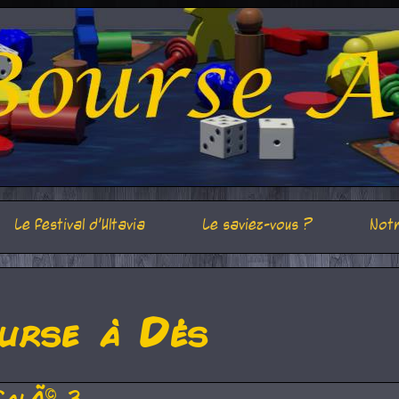
Le festival d'Ultavia
Le saviez-vous ?
Notr
urse à Dés
CalÃ© 3