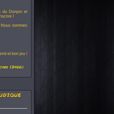
ra du
Donjon et
scrire !
s ! Nous sommes
nd et bon jeu !
ires (2466)
udique