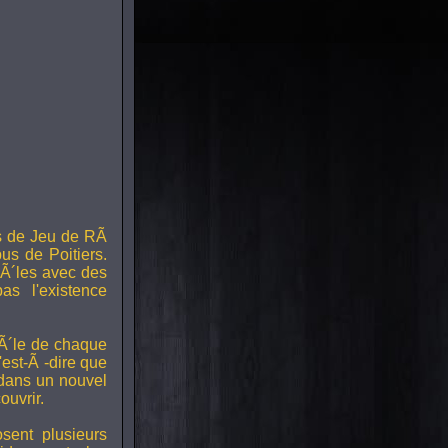
s de Jeu de RÃ
us de Poitiers.
Ã´les avec des
s l'existence
RÃ´le de chaque
est-Ã -dire que
 dans un nouvel
uvrir.
ent plusieurs