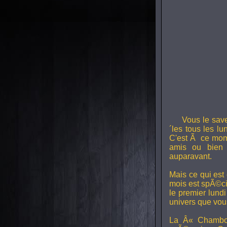
Vous le sav
´les tous les l
C'est Ã ce mom
amis ou bien 
auparavant.
Mais ce qui est
mois est spÃ©ci
le premier lund
univers que vou
La Â« Chambou