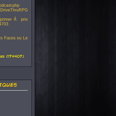
podcast.php
 DriveThruRPG
mprimer Ã prix
44703
ois Faces ou Le
es (174407)
iques