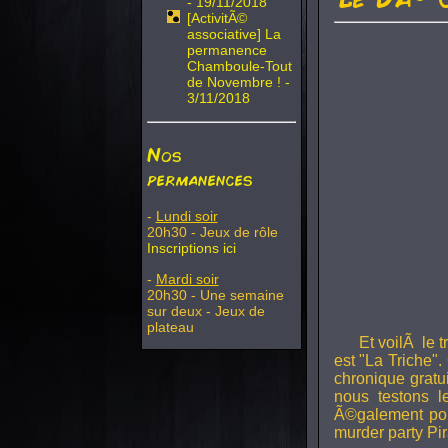
- 19/11/2018
[ActivitÃ©
associative] La
permanence
Chamboule-Tout
de Novembre ! -
3/11/2018
Nos
permanences
-
Lundi soir
20h30 - Jeux de rôle
Inscriptions ici
-
Mardi soir
20h30 - Une semaine
sur deux - Jeux de
plateau
Et voilÃ le 
est "La Triche".
chronique gratu
nous testons 
Ã©galement pou
murder party Pir