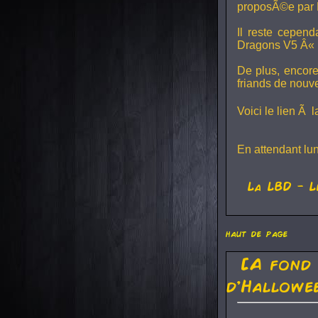
proposÃ©e par 
Il reste cepen
Dragons V5
Â« L
De plus, encore
friands de nouv
Voici le lien Ã 
En attendant lu
La
LBD
- L
haut de page
[A fond
d'Hallowe