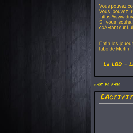
Vous pouvez con
Vous pouvez r
:https://www.dr
Si vous souhai
coÃ»tant sur Lu
Enfin les joueu
labo de Merlin !
La
LBD
- L
haut de page
[Activi