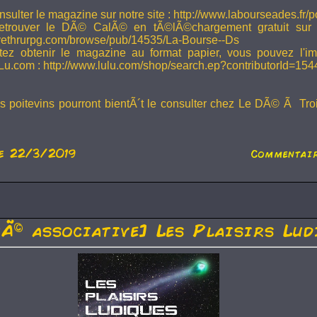
sulter le magazine sur notre site : http://www.labourseades.fr/
etrouver le DÃ© CalÃ© en tÃ©lÃ©chargement gratuit sur
ivethrurpg.com/browse/pub/14535/La-Bourse--Ds
tez obtenir le magazine au format papier, vous pouvez l'i
Lu.com : http://www.lulu.com/shop/search.ep?contributorId=15
rs poitevins pourront bientÃ´t le consulter chez Le DÃ© Ã Tr
e 22/3/2019
Commentair
tÃ© associative] Les Plaisirs Lud