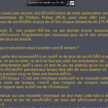
e savez pas encore, les bÃ©nÃ©voles de notre association son
versitaire de Poitiers, Pulsar (95.9), pour vous offrir une
eux de sociÃ©tÃ© et jeux de rÃ´les chaque dimanche de 17h 
ion Ã son propre thÃ¨me, ce qui permet d'avoir toujour
 dÃ©couvrir Ã©galement des nouveaux jeux au fil des semai
es jeux en boucle.
 qu'on peut bien vous raconter concrÃ¨tement ?
 parle des nouveautÃ©s en matiÃ¨re de jeux de sociÃ©tÃ© et je
 ce qui va sortir, ce qu'il ne faut pas rater, les kickstarters, etc...
rectement aprÃ¨s avec un test de jeu de plateau qu'un ou p
 rÃ©alisÃ© pendant leur temps libre afin de vous donner un a
us puissiez vous en faire une bonne idÃ©e.
e ZÃ©lixique ! C'est une chronique particuliÃ¨re et nouvelle c
i parle de lexique, c'est-Ã -dire l'origine de certains mo
rapport avec le thÃ¨me de l'Ã©mission.
tinue sur une nouvelle chronique de test mais cette fois-ci de
ue pour le jeu de sociÃ©tÃ©, on vous fait dÃ©couvrir un je
 !).