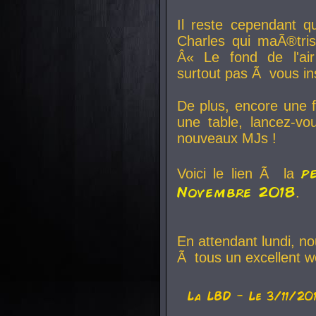
Il reste cependant q
Charles qui maÃ®tri
Â« Le fond de l'air
surtout pas Ã vous ins
De plus, encore une f
une table, lancez-v
nouveaux MJs !
p
Voici le lien Ã la
Novembre 2018
.
En attendant lundi, n
Ã tous un excellent w
La
LBD
- Le 3/11/20