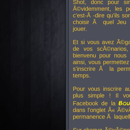
Shot, donc pour si
Ã©videmment, les pe
c'est-Ã -dire qu'ils
choisir Ã quel Jeu 
jouer.
Et si vous avez Ã©ga
de vos scÃ©narios,
bienvenu pour nous 
ainsi, vous permettez
s'inscrire Ã la per
temps.
Pour vous inscrire a
plus simple ! Il vo
Bo
Facebook de la
dans l'onglet Â« Ã©v
permanence Ã laquelle
Sur chaque Ã©vÃ©nem