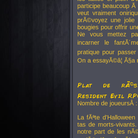
participe beaucoup Ã 
veut vraiment oniriq
prÃ©voyez une jolie
bougies pour offrir un
Ne vous mettez pa
incarner le fantÃ´m
pratique pour passer 
On a essayÃ©â¦ Ã§a n
Plat de rÃ©sis
Resident Evil R
Nombre de joueursÂ :
La fÃªte d'Halloween
tas de morts-vivants.
notre part de les nÃ©