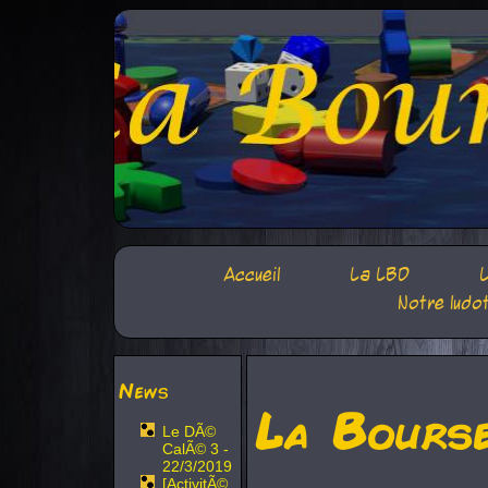
Accueil
La LBD
L
Notre ludo
News
La Bours
Le DÃ©
CalÃ© 3 -
22/3/2019
[ActivitÃ©