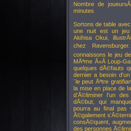
Nombre de joueurs
minutes
Sortons de table ave
une nuit est un je
Akihisa Okui, illus
chez Ravensburger.
connaissons le jeu d
MÃªme Â«Â Loup-Garo
quelques dÃ©fauts qu
dernier a besoin d'un
´le peut Ãªtre gratifi
la mise en place de l
d'Ã©liminer l'un des
dÃ©but, qui manque
pourra au final pas 
Ã©galement s'Ã©ternis
consÃ©quent, augment
des personnes Ã©limi