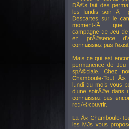
DÃ©s fait des perma
les lundis soir Ã 
Descartes sur le ca
moment-lÃ que v
campagne de Jeu de 
en prÃ©sence d'a
connaissiez pas l'exi
Mais ce qui est encor
permanence de Jeu 
spÃ©ciale. Chez n
Chamboule-Tout Â». 
lundi du mois vous p
d'une soirÃ©e dans 
connaissez pas enco
redÃ©couvrir.
La Â« Chamboule-Tou
les MJs vous propos