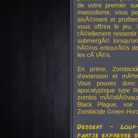
de votre premier su
mastodonte, vous po
aisÃ©ment et profite
vous offrira le jeu.
rÃ©ellement ressentir 
submergÃ© lorsqu'on 
hÃ©ros entourÃ©s de
les cÃ´tÃ©s.
En prime, Zombicide
d'extension et mÃªm
Vous pouvez donc 
apocalyptique type R
zombis mÃ©diÃ©vaux-
Black Plague, voi
Zombicide Green Hor
Dessert - Loup
partie expresse 