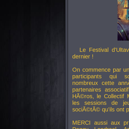
Le Festival d'Ult
dernier !
On commence par un 
participants qui s
nombreux cette an
partenaires associat
HÃ©ros, le Collecti
les sessions de j
sociÃ©tÃ© qu'ils ont
MERCI aussi aux pro