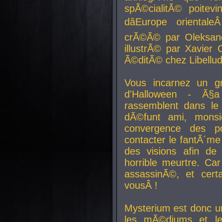
spÃ©cialitÃ© poitev
dâEurope orienta
crÃ©Ã© par Oleksand
illustrÃ© par Xavier 
Ã©ditÃ© chez Libellud
Vous incarnez un gr
d'Halloween - Ã§
rassemblent dans le
dÃ©funt ami, mons
convergence des pou
contacter le fantÃ´me
des visions afin de
horrible meurtre. Ca
assassinÃ©, et cert
vousÂ !
Mysterium est donc un
les mÃ©diums et le