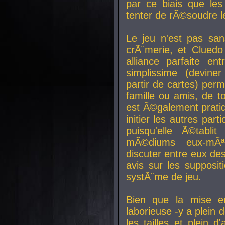
par ce biais que le
tenter de rÃ©soudre l
Le jeu n'est pas san
crÃ¨merie, et Clued
alliance parfaite e
simplissime (devine
partir de cartes) perm
famille ou amis, de t
est Ã©galement prati
initier les autres par
puisqu'elle Ã©tabli
mÃ©diums eux-mÃ
discuter entre eux de
avis sur les supposit
systÃ¨me de jeu.
Bien que la mise e
laborieuse -y a plein 
les tailles et plein d