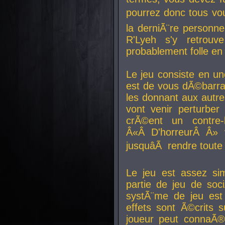
pourrez donc tous vous
la derniÃ¨re personne
R'Lyeh s'y retro
probablement folle en
Le jeu consiste en une
est de vous dÃ©barra
les donnant aux aut
vont venir perturber 
crÃ©ent un contre-
Â«Â D'horreurÂ Â» 
jusquâÃ rendre tout
Le jeu est assez si
partie de jeu de soc
systÃ¨me de jeu est
effets sont Ã©crits 
joueur peut connaÃ®