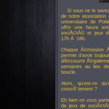
Si vous ne le sav
de notre association 
universitaire de Poit
offrir une heure en
sociÃ©tÃ© et jeux d
17h Ã 18h.
Chaque Ã©mission Ã
permet d'avoir toujo
dÃ©couvrir Ã©galemen
semaines au lieu d
boucle.
Alors, qu'est-ce qu
concrÃ¨tement ?
Eh bien on vous parl
de jeux de sociÃ©tÃ©