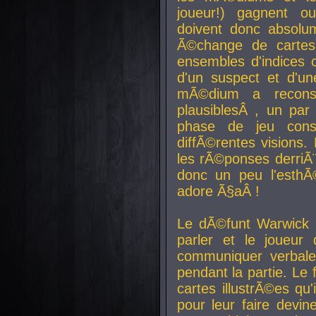
joueur!) gagnent o
doivent donc absolum
Ã©change de cartes
ensembles d'indices c
d'un suspect et d'u
mÃ©dium a reconst
plausiblesÂ , un pa
phase de jeu cons
diffÃ©rentes visions.
les rÃ©ponses derriÃ¨
donc un peu l'esthÃ
adore Ã§aÂ !
Le dÃ©funt Warwick 
parler et le joueur q
communiquer verbale
pendant la partie. Le
cartes illustrÃ©es q
pour leur faire devin