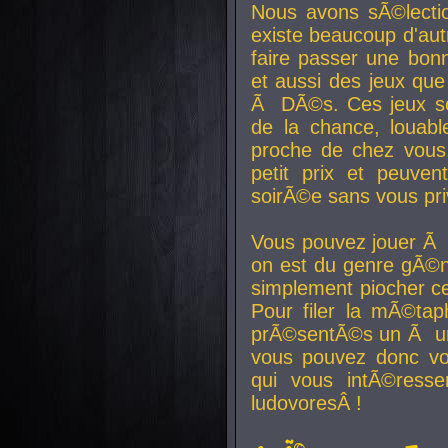
Nous avons sÃ©lectio
existe beaucoup d'autr
faire passer une bon
et aussi des jeux que
Ã DÃ©s. Ces jeux son
de la chance, louab
proche de chez vous.
petit prix et peuve
soirÃ©e sans vous pr
Vous pouvez jouer Ã 
on est du genre gÃ©n
simplement piocher ce
Pour filer la mÃ©tap
prÃ©sentÃ©s un Ã un
vous pouvez donc vo
qui vous intÃ©resse
ludovoresÂ !