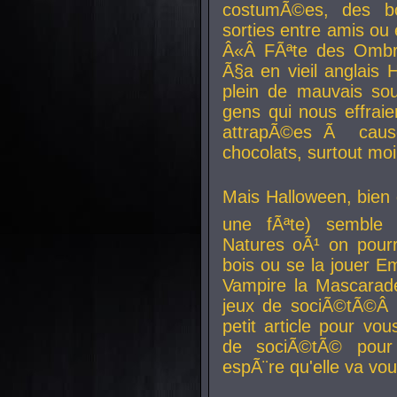
costumÃ©es, des b
sorties entre amis ou 
Â«Â FÃªte des Ombre
Ã§a en vieil anglais 
plein de mauvais sou
gens qui nous effraie
attrapÃ©es Ã caus
chocolats, surtout moi
Mais Halloween, bien q
une fÃªte) semble 
Natures oÃ¹ on pourr
bois ou se la jouer E
Vampire la Mascarade
jeux de sociÃ©tÃ©Â !
petit article pour vo
de sociÃ©tÃ© pour 
espÃ¨re qu'elle va vou