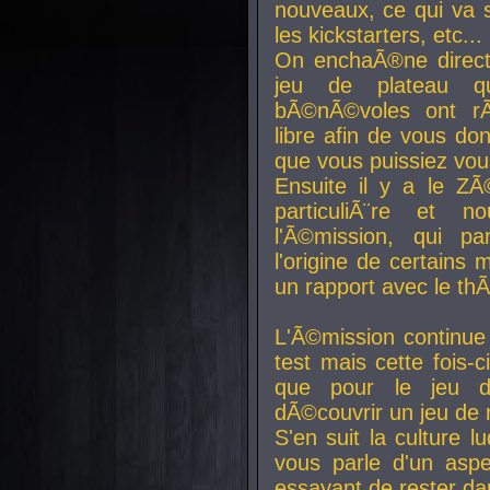
nouveaux, ce qui va so
les kickstarters, etc...
On enchaÃ®ne direct
jeu de plateau q
bÃ©nÃ©voles ont rÃ
libre afin de vous don
que vous puissiez vou
Ensuite il y a le ZÃ
particuliÃ¨re et 
l'Ã©mission, qui pa
l'origine de certains
un rapport avec le th
L'Ã©mission continue
test mais cette fois-c
que pour le jeu d
dÃ©couvrir un jeu de r
S'en suit la culture l
vous parle d'un aspe
essayant de rester da