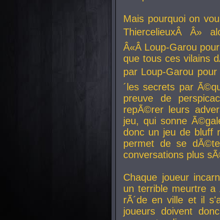
Mais pourquoi on vo
ThiercelieuxÂ Â» al
Â«Â Loup-Garou pour 
que tous ces vilain
par Loup-Garou pour u
´les secrets par Ã©qu
preuve de perspica
repÃ©rer leurs adver
jeu, qui sonne Ã©gale
donc un jeu de bluff 
permet de se dÃ©te
conversations plus sÃ
Chaque joueur incar
un terrible meurtre 
rÃ´de en ville et il s
joueurs doivent donc 