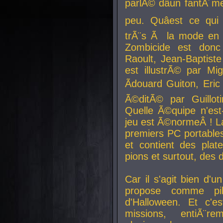
parlÃ© dâun fantÃ´me 
peu. Quâest ce qui
trÃ¨s Ã la mode en
Zombicide est donc
Raoult, Jean-Baptiste
est illustrÃ© par Mi
Ãdouard Guiton, Eric
Ã©ditÃ© par Guillot
Quelle Ã©quipe n'est
jeu est Ã©normeÂ ! La 
premiers PC portable
et contient des plat
pions et surtout, des d
Car il s'agit bien d'u
propose comme pil
d'Halloween. Et c'e
missions, entiÃ¨r