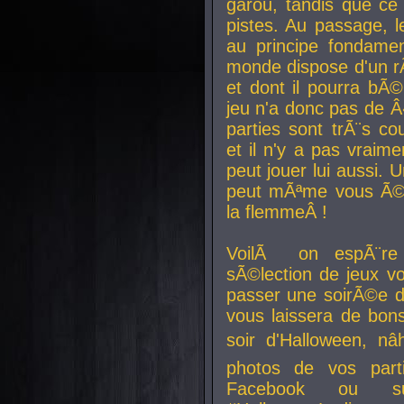
garou, tandis que ce 
pistes. Au passage, le
au principe fondamen
monde dispose d'un rÃ´
et dont il pourra bÃ©
jeu n'a donc pas de 
parties sont trÃ¨s c
et il n'y a pas vraime
peut jouer lui aussi.
peut mÃªme vous Ã©di
la flemmeÂ !
VoilÃ on espÃ¨re 
sÃ©lection de jeux vo
passer une soirÃ©e d
vous laissera de bons
soir d'Halloween, nâ
photos de vos parti
Facebook ou su