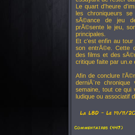
Le quart d'heure d'i
les chroniqueurs se
sÃ©ance de jeu de
prÃ©sente le jeu, son
principales.
Et c'est enfin au tour
son entrÃ©e. Cette c
des films et des sÃ©r
critique faite par un
Afin de conclure l'Ã©
derniÃ¨re chronique
semaine, tout ce qui 
ludique ou associatif 
La
LBD
- Le 19/11/2
Commentaires (447)