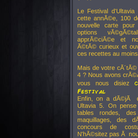
Le Festival d'Ultavia
cette annÃ©e, 100 de
nouvelle carte pour
options vÃ©gÃ©t
apprÃ©ciÃ©e et no
Ã©tÃ© curieux et ouv
ces recettes au moins
Mais de votre cÃ´tÃ©
4 ? Nous avons crÃ©Ã
vous nous disiez
Festival
Enfin, on a dÃ©jÃ de
Ultavia 5. On pens
tables rondes, des
maquillages, des d
concours de cost
N'hÃ©sitez pas Ã nous