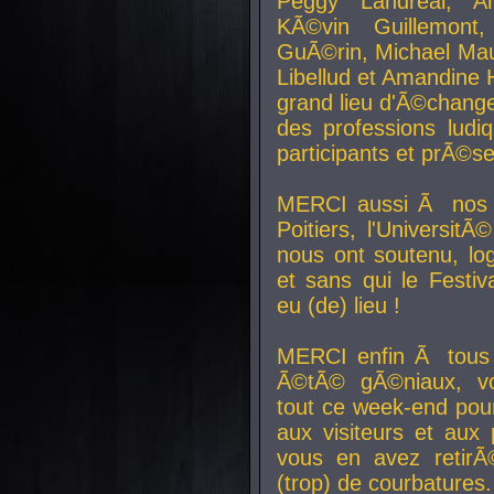
Peggy Landreal, A
KÃ©vin Guillemont
GuÃ©rin, Michael Maur
Libellud et Amandine H
grand lieu d'Ã©chang
des professions lud
participants et prÃ©se
MERCI aussi Ã nos pa
Poitiers, l'Universit
nous ont soutenu, log
et sans qui le Festiv
eu (de) lieu !
MERCI enfin Ã tous
Ã©tÃ© gÃ©niaux, v
tout ce week-end pour
aux visiteurs et aux
vous en avez retirÃ
(trop) de courbatures.