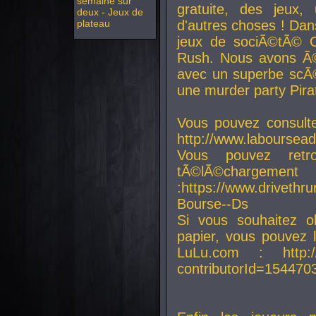
semaine sur
gratuite, des jeux,
deux - Jeux de
plateau
d'autres choses ! Da
jeux de sociÃ©tÃ© O
Rush. Nous avons Ã©
avec un superbe scÃ©
une murder party Pira
Vous pouvez consulte
http://www.laboursead
Vous pouvez ret
tÃ©lÃ©chargement
:https://www.driveth
Bourse--Ds
Si vous souhaitez o
papier, vous pouvez 
LuLu.com : http://w
contributorId=154470