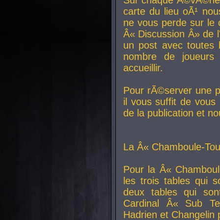
carte du lieu oÃ¹ nou
ne vous perde sur le 
Â« Discussion Â» de 
un post avec toutes 
nombre de joueurs
accueillir.
Pour rÃ©server une pl
il vous suffit de vou
de la publication et n
La Â« Chamboule-Tout
Pour la Â« Chamboul
les trois tables qui
deux tables qui so
Cardinal
Â« Sub Ter
Hadrien et
Changelin
p