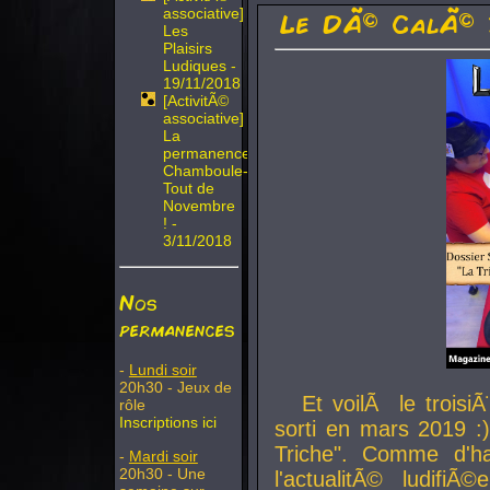
associative]
Le DÃ© CalÃ© 
Les
Plaisirs
Ludiques -
19/11/2018
[ActivitÃ©
associative]
La
permanence
Chamboule-
Tout de
Novembre
! -
3/11/2018
Nos
permanences
-
Lundi soir
20h30 - Jeux de
Et voilÃ le troi
rôle
Inscriptions ici
sorti en mars 2019 :)
Triche". Comme d'ha
-
Mardi soir
20h30 - Une
l'actualitÃ© ludifi