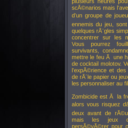
plusieurs heures pour
scÃ©narios mais l'av
d'un groupe de joueur
ennemis du jeu, sont
quelques rÃ¨gles simp
concentrer sur les 
Vous pourrez foui
survivants, condamn
mettre le feu Ã une
de cocktail molotov. 
l'expÃ©rience et de
de rÃ´le papier ou je
les personnaliser au fil
Zombicide est Ã la fr
alors vous risquez d
deux avant de rÃ©us
mais les jeux co
persÃ©vÃ©rer pour ob