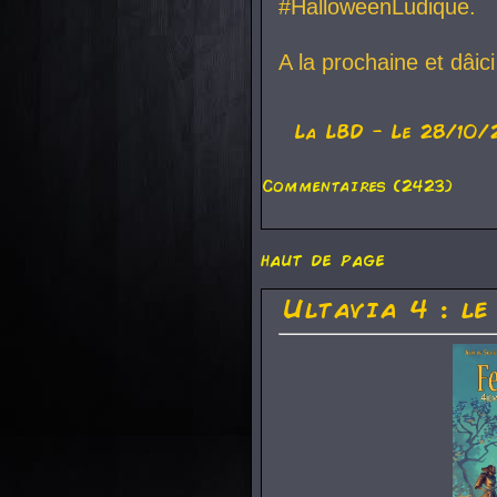
#HalloweenLudique.
A la prochaine et dâic
La
LBD
- Le 28/10/
Commentaires (2423)
haut de page
Ultavia 4 : le