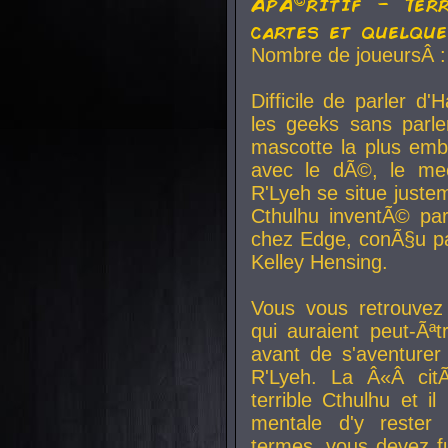
ApÃ©ritif - Ter
cartes et quelqu
Nombre de joueursÂ :
Difficile de parler d
les geeks sans parle
mascotte la plus emb
avec le dÃ©, le mee
R'Lyeh se situe juste
Cthulhu inventÃ© par
chez Edge, conÃ§u par
Kelley Hensing.
Vous vous retrouvez 
qui auraient peut-Ã
avant de s'aventurer
R'Lyeh. La Â«Â cit
terrible Cthulhu et i
mentale d'y rester 
termes, vous devez fu