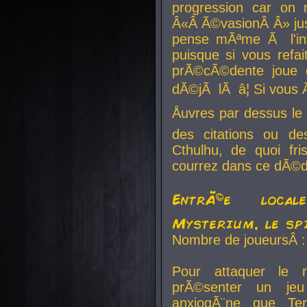
progression car on 
Â«Â Ã©vasionÂ Â» jusq
pense mÃªme Ã l'inf
puisque si vous refai
prÃ©cÃ©dente joue e
dÃ©jÃ lÃ â¦ Si vous 
Åuvres par dessus l
des citations ou d
Cthulhu, de quoi f
courrez dans ce dÃ©da
EntrÃ©e local
Mysterium, le sp
Nombre de joueursÂ :
Pour attaquer le 
prÃ©senter un je
anxiogÃ¨ne que Te