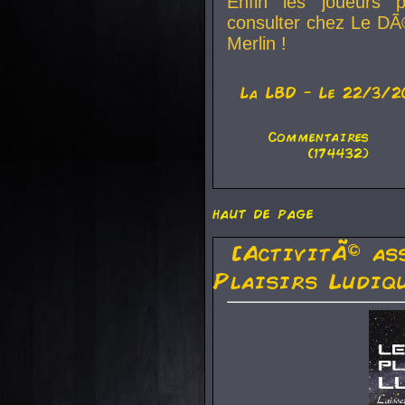
Enfin les joueurs p
consulter chez Le DÃ
Merlin !
La
LBD
- Le 22/3/2
Commentaires
(174432)
haut de page
[ActivitÃ© as
Plaisirs Ludiq