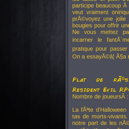
participe beaucoup Ã 
veut vraiment oniriq
prÃ©voyez une jolie
bougies pour offrir un
Ne vous mettez pa
incarner le fantÃ´m
pratique pour passer 
On a essayÃ©â¦ Ã§a n
Plat de rÃ©sis
Resident Evil R
Nombre de joueursÂ :
La fÃªte d'Halloween
tas de morts-vivants.
notre part de les nÃ©