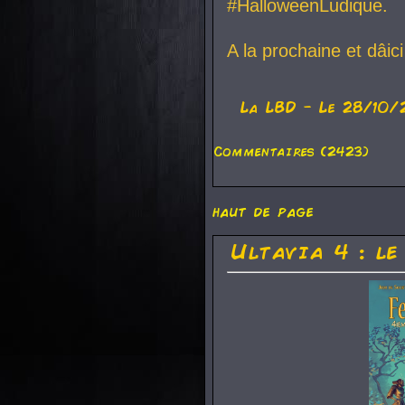
#HalloweenLudique.
A la prochaine et dâic
La
LBD
- Le 28/10/
Commentaires (2423)
haut de page
Ultavia 4 : le