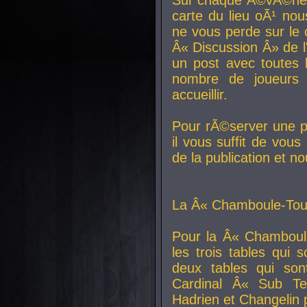
carte du lieu oÃ¹ nou
ne vous perde sur le 
Â« Discussion Â» de 
un post avec toutes 
nombre de joueurs
accueillir.
Pour rÃ©server une pl
il vous suffit de vou
de la publication et n
La Â« Chamboule-Tout
Pour la Â« Chamboul
les trois tables qui
deux tables qui so
Cardinal
Â« Sub Ter
Hadrien et
Changelin
p