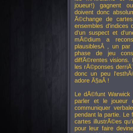
joueur!) gagnent o
doivent donc absolum
Ã©change de cartes
ensembles d'indices c
d'un suspect et d'u
mÃ©dium a reconst
plausiblesÂ , un pa
phase de jeu cons
diffÃ©rentes visions.
les rÃ©ponses derriÃ¨
donc un peu l'esthÃ
adore Ã§aÂ !
Le dÃ©funt Warwick 
parler et le joueur q
communiquer verbale
pendant la partie. Le
cartes illustrÃ©es q
pour leur faire devin