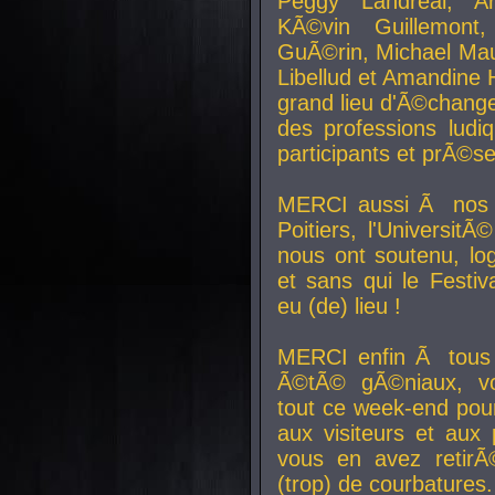
Peggy Landreal, A
KÃ©vin Guillemont
GuÃ©rin, Michael Maur
Libellud et Amandine H
grand lieu d'Ã©chang
des professions lud
participants et prÃ©se
MERCI aussi Ã nos pa
Poitiers, l'Universit
nous ont soutenu, log
et sans qui le Festiv
eu (de) lieu !
MERCI enfin Ã tous
Ã©tÃ© gÃ©niaux, v
tout ce week-end pour
aux visiteurs et aux
vous en avez retirÃ
(trop) de courbatures.