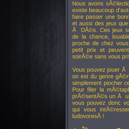
Nous avons sÃ©lectio
existe beaucoup d'autr
faire passer une bon
et aussi des jeux que
Ã DÃ©s. Ces jeux son
de la chance, louab
proche de chez vous.
petit prix et peuve
soirÃ©e sans vous pr
Vous pouvez jouer Ã 
on est du genre gÃ©n
simplement piocher ce
Pour filer la mÃ©tap
prÃ©sentÃ©s un Ã un
vous pouvez donc vo
qui vous intÃ©resse
ludovoresÂ !