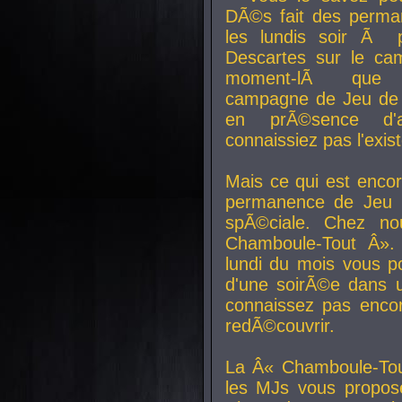
DÃ©s fait des perma
les lundis soir Ã 
Descartes sur le ca
moment-lÃ que v
campagne de Jeu de 
en prÃ©sence d'a
connaissiez pas l'exi
Mais ce qui est encor
permanence de Jeu 
spÃ©ciale. Chez n
Chamboule-Tout Â». 
lundi du mois vous p
d'une soirÃ©e dans 
connaissez pas enco
redÃ©couvrir.
La Â« Chamboule-Tou
les MJs vous propos