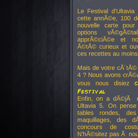
Le Festival d'Ultavia
cette annÃ©e, 100 de
nouvelle carte pour
options vÃ©gÃ©t
apprÃ©ciÃ©e et no
Ã©tÃ© curieux et ouv
ces recettes au moins
Mais de votre cÃ´tÃ©
4 ? Nous avons crÃ©Ã
vous nous disiez
Festival
Enfin, on a dÃ©jÃ de
Ultavia 5. On pens
tables rondes, des
maquillages, des d
concours de cost
N'hÃ©sitez pas Ã nous