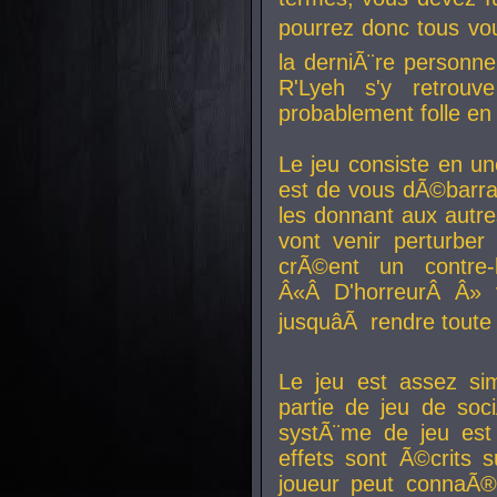
pourrez donc tous vous
la derniÃ¨re personne
R'Lyeh s'y retro
probablement folle en
Le jeu consiste en une
est de vous dÃ©barra
les donnant aux aut
vont venir perturber 
crÃ©ent un contre-
Â«Â D'horreurÂ Â» 
jusquâÃ rendre tout
Le jeu est assez si
partie de jeu de soc
systÃ¨me de jeu est
effets sont Ã©crits 
joueur peut connaÃ®