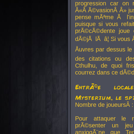
progression car on 
Â«Â Ã©vasionÂ Â» jusq
pense mÃªme Ã l'inf
puisque si vous refai
prÃ©cÃ©dente joue e
dÃ©jÃ lÃ â¦ Si vous 
Åuvres par dessus l
des citations ou d
Cthulhu, de quoi f
courrez dans ce dÃ©da
EntrÃ©e local
Mysterium, le sp
Nombre de joueursÂ :
Pour attaquer le 
prÃ©senter un je
anxiogÃ¨ne que Te