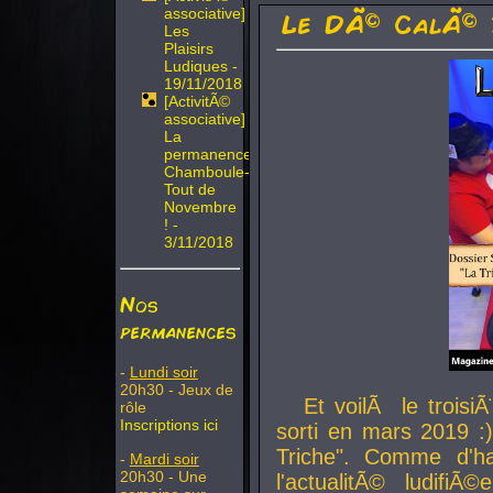
associative]
Le DÃ© CalÃ© 
Les
Plaisirs
Ludiques -
19/11/2018
[ActivitÃ©
associative]
La
permanence
Chamboule-
Tout de
Novembre
! -
3/11/2018
Nos
permanences
-
Lundi soir
20h30 - Jeux de
Et voilÃ le troi
rôle
Inscriptions ici
sorti en mars 2019 :)
Triche". Comme d'ha
-
Mardi soir
20h30 - Une
l'actualitÃ© ludifi