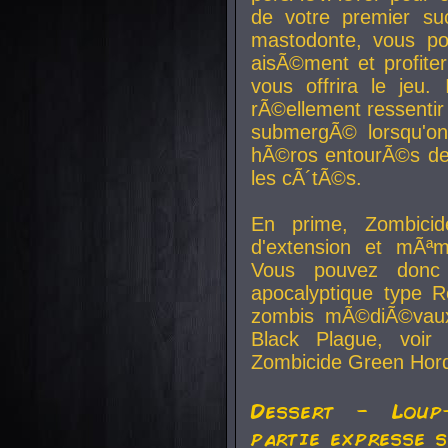
de votre premier su
mastodonte, vous po
aisÃ©ment et profite
vous offrira le jeu.
rÃ©ellement ressentir 
submergÃ© lorsqu'on 
hÃ©ros entourÃ©s de
les cÃ´tÃ©s.
En prime, Zombicide
d'extension et mÃªm
Vous pouvez donc 
apocalyptique type R
zombis mÃ©diÃ©vaux-
Black Plague, voi
Zombicide Green Hor
Dessert - Loup
partie expresse 