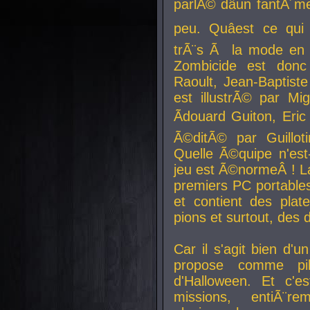
parlÃ© dâun fantÃ´me 
peu. Quâest ce qui
trÃ¨s Ã la mode en
Zombicide est donc
Raoult, Jean-Baptiste
est illustrÃ© par Mi
Ãdouard Guiton, Eric
Ã©ditÃ© par Guillot
Quelle Ã©quipe n'est
jeu est Ã©normeÂ ! La 
premiers PC portable
et contient des plat
pions et surtout, des d
Car il s'agit bien d'u
propose comme pil
d'Halloween. Et c'e
missions, entiÃ¨r