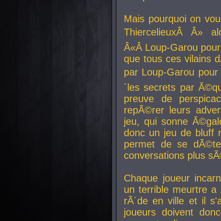
Mais pourquoi on vo
ThiercelieuxÂ Â» al
Â«Â Loup-Garou pour 
que tous ces vilain
par Loup-Garou pour u
´les secrets par Ã©qu
preuve de perspica
repÃ©rer leurs adver
jeu, qui sonne Ã©gale
donc un jeu de bluff 
permet de se dÃ©te
conversations plus sÃ
Chaque joueur incar
un terrible meurtre 
rÃ´de en ville et il s
joueurs doivent donc 