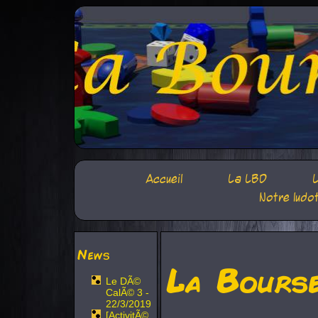
Accueil
La LBD
L
Notre ludo
News
La Bours
Le DÃ©
CalÃ© 3 -
22/3/2019
[ActivitÃ©