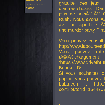
semaine sur
gratuite, des jeux,
deux - Jeux de
plateau
d'autres choses ! Da
jeux de sociÃ©tÃ© O
Rush. Nous avons Ã©
avec un superbe scÃ©
une murder party Pira
Vous pouvez consulte
http://www.laboursead
Vous pouvez ret
tÃ©lÃ©chargement
:https://www.driveth
Bourse--Ds
Si vous souhaitez o
papier, vous pouvez 
LuLu.com : http://w
contributorId=154470