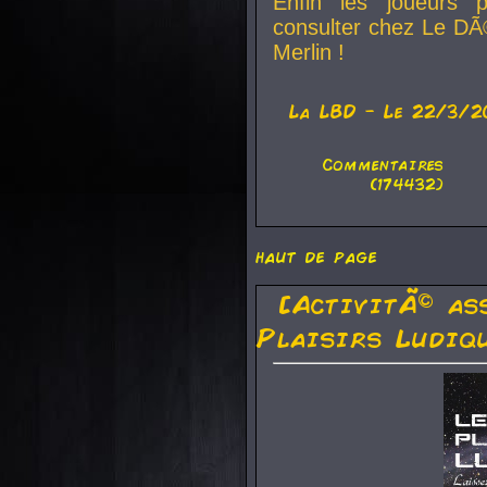
Enfin les joueurs p
consulter chez Le DÃ
Merlin !
La
LBD
- Le 22/3/2
Commentaires
(174432)
haut de page
[ActivitÃ© as
Plaisirs Ludiq