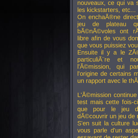
nouveaux, ce qui va so
les kickstarters, etc...
On enchaÃ®ne direct
jeu de plateau q
bÃ©nÃ©voles ont rÃ
libre afin de vous don
que vous puissiez vou
Ensuite il y a le ZÃ
particuliÃ¨re et 
l'Ã©mission, qui pa
l'origine de certains
un rapport avec le th
L'Ã©mission continue
test mais cette fois-c
que pour le jeu d
dÃ©couvrir un jeu de r
S'en suit la culture l
vous parle d'un aspe
essayant de rester da