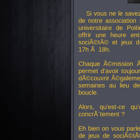
Si vous ne le sav
de notre association 
universitaire de Poit
offrir une heure en
sociÃ©tÃ© et jeux d
17h Ã 18h.
Chaque Ã©mission Ã
permet d'avoir toujo
dÃ©couvrir Ã©galemen
semaines au lieu d
boucle.
Alors, qu'est-ce qu
concrÃ¨tement ?
Eh bien on vous parl
de jeux de sociÃ©tÃ©