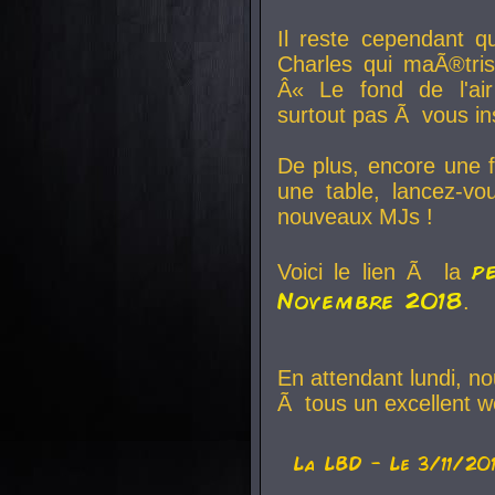
Il reste cependant q
Charles qui maÃ®tri
Â« Le fond de l'air
surtout pas Ã vous ins
De plus, encore une f
une table, lancez-v
nouveaux MJs !
p
Voici le lien Ã la
Novembre 2018
.
En attendant lundi, n
Ã tous un excellent w
La
LBD
- Le 3/11/20