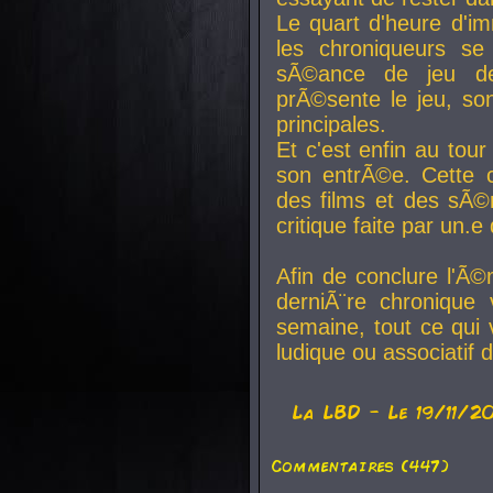
Le quart d'heure d'i
les chroniqueurs se
sÃ©ance de jeu de
prÃ©sente le jeu, son
principales.
Et c'est enfin au tour
son entrÃ©e. Cette c
des films et des sÃ©r
critique faite par un
Afin de conclure l'Ã©
derniÃ¨re chronique
semaine, tout ce qui 
ludique ou associatif 
La
LBD
- Le 19/11/2
Commentaires (447)