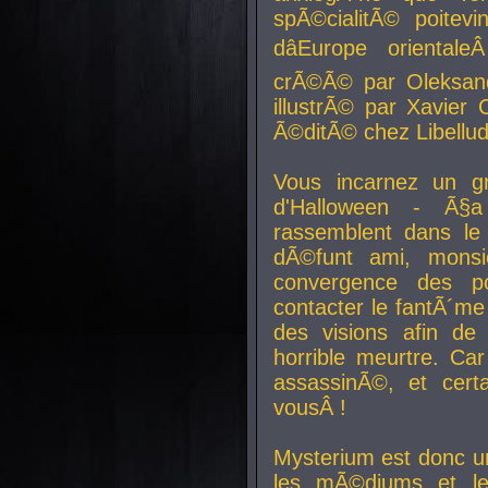
spÃ©cialitÃ© poitev
dâEurope orienta
crÃ©Ã© par Oleksand
illustrÃ© par Xavier 
Ã©ditÃ© chez Libellud
Vous incarnez un gr
d'Halloween - Ã§
rassemblent dans le
dÃ©funt ami, mons
convergence des pou
contacter le fantÃ´me
des visions afin de
horrible meurtre. Ca
assassinÃ©, et cert
vousÂ !
Mysterium est donc un
les mÃ©diums et le