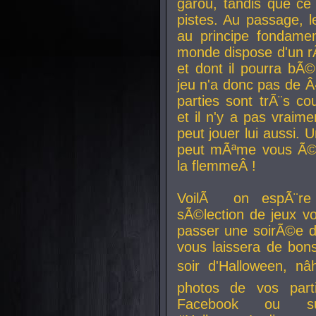
garou, tandis que ce 
pistes. Au passage, le
au principe fondamen
monde dispose d'un rÃ´
et dont il pourra bÃ©
jeu n'a donc pas de 
parties sont trÃ¨s c
et il n'y a pas vraime
peut jouer lui aussi.
peut mÃªme vous Ã©di
la flemmeÂ !
VoilÃ on espÃ¨re 
sÃ©lection de jeux vo
passer une soirÃ©e d
vous laissera de bons
soir d'Halloween, nâ
photos de vos parti
Facebook ou su