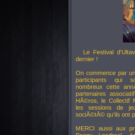
Le Festival d'Ult
dernier !
On commence par un 
participants qui s
nombreux cette an
partenaires associat
HÃ©ros, le Collecti
les sessions de j
sociÃ©tÃ© qu'ils ont
MERCI aussi aux pro