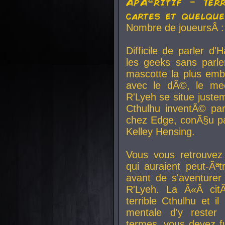
ApÃ©ritif - Ter
cartes et quelqu
Nombre de joueursÂ :
Difficile de parler d
les geeks sans parle
mascotte la plus emb
avec le dÃ©, le mee
R'Lyeh se situe juste
Cthulhu inventÃ© par
chez Edge, conÃ§u par
Kelley Hensing.
Vous vous retrouvez 
qui auraient peut-Ã
avant de s'aventurer
R'Lyeh. La Â«Â cit
terrible Cthulhu et i
mentale d'y rester 
termes, vous devez fu