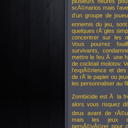
plusieurs heures pour
scÃ©narios mais l'av
d'un groupe de joueur
ennemis du jeu, sont
quelques rÃ¨gles simp
concentrer sur les 
Vous pourrez foui
survivants, condamn
mettre le feu Ã une
de cocktail molotov. 
l'expÃ©rience et de
de rÃ´le papier ou je
les personnaliser au fil
Zombicide est Ã la fr
alors vous risquez d
deux avant de rÃ©us
mais les jeux co
persÃ©vÃ©rer pour ob