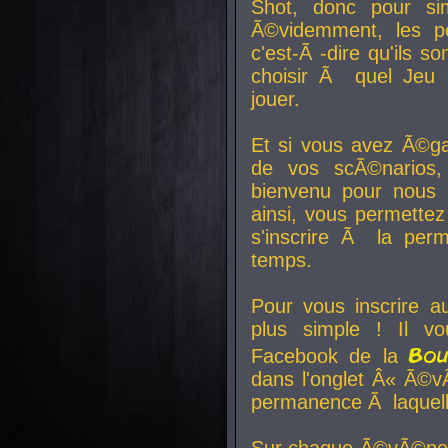
Shot, donc pour si
Ã©videmment, les pe
c'est-Ã -dire qu'ils
choisir Ã quel Jeu 
jouer.
Et si vous avez Ã©ga
de vos scÃ©narios,
bienvenu pour nous 
ainsi, vous permettez
s'inscrire Ã la per
temps.
Pour vous inscrire a
plus simple ! Il vo
Bo
Facebook de la
dans l'onglet Â« Ã©v
permanence Ã laquelle
Sur chaque Ã©vÃ©nem