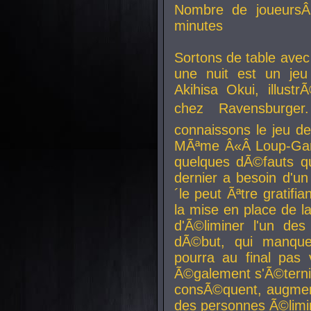
Nombre de joueurs
minutes
Sortons de table ave
une nuit est un je
Akihisa Okui, illus
chez Ravensburger.
connaissons le jeu d
MÃªme Â«Â Loup-Garo
quelques dÃ©fauts qu
dernier a besoin d'un
´le peut Ãªtre gratifi
la mise en place de l
d'Ã©liminer l'un des
dÃ©but, qui manque
pourra au final pas 
Ã©galement s'Ã©ternis
consÃ©quent, augment
des personnes Ã©limi