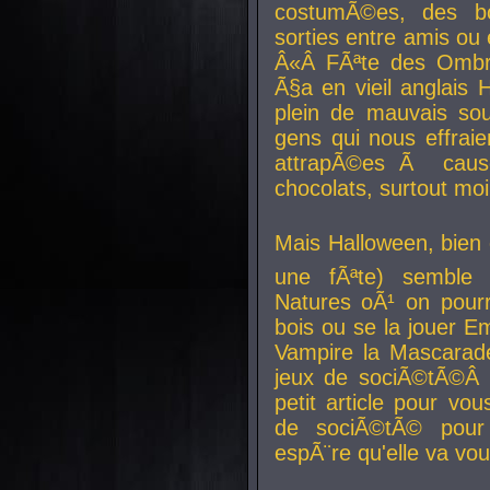
costumÃ©es, des b
sorties entre amis ou 
Â«Â FÃªte des Ombre
Ã§a en vieil anglais 
plein de mauvais sou
gens qui nous effraie
attrapÃ©es Ã caus
chocolats, surtout moi
Mais Halloween, bien q
une fÃªte) semble 
Natures oÃ¹ on pourr
bois ou se la jouer E
Vampire la Mascarade
jeux de sociÃ©tÃ©Â !
petit article pour vo
de sociÃ©tÃ© pour 
espÃ¨re qu'elle va vou