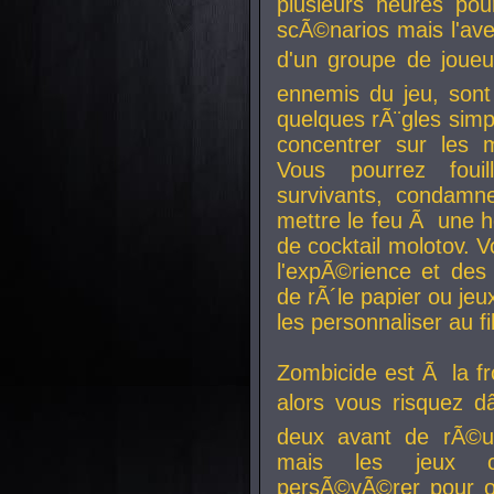
plusieurs heures pour
scÃ©narios mais l'av
d'un groupe de joueur
ennemis du jeu, sont
quelques rÃ¨gles simp
concentrer sur les 
Vous pourrez foui
survivants, condamn
mettre le feu Ã une
de cocktail molotov. 
l'expÃ©rience et de
de rÃ´le papier ou je
les personnaliser au fil
Zombicide est Ã la fr
alors vous risquez d
deux avant de rÃ©us
mais les jeux co
persÃ©vÃ©rer pour ob