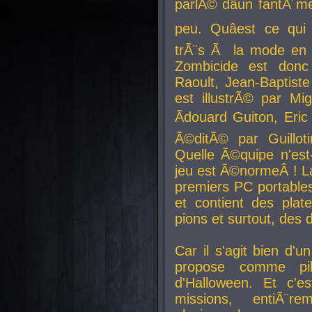
parlÃ© dâun fantÃ´me 
peu. Quâest ce qui
trÃ¨s Ã la mode en
Zombicide est donc
Raoult, Jean-Baptiste
est illustrÃ© par Mi
Ãdouard Guiton, Eric
Ã©ditÃ© par Guillot
Quelle Ã©quipe n'est
jeu est Ã©normeÂ ! La 
premiers PC portable
et contient des plat
pions et surtout, des d
Car il s'agit bien d'u
propose comme pil
d'Halloween. Et c'e
missions, entiÃ¨r