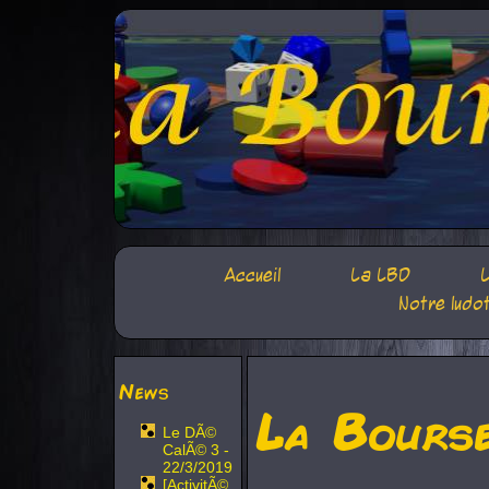
Accueil
La LBD
L
Notre ludo
News
La Bours
Le DÃ©
CalÃ© 3 -
22/3/2019
[ActivitÃ©