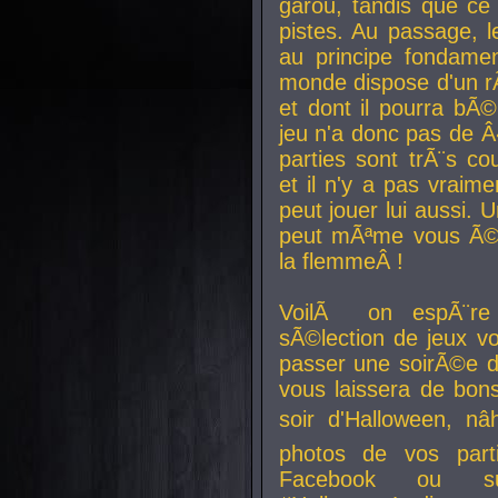
garou, tandis que ce 
pistes. Au passage, le
au principe fondamen
monde dispose d'un rÃ´
et dont il pourra bÃ©
jeu n'a donc pas de 
parties sont trÃ¨s c
et il n'y a pas vraime
peut jouer lui aussi.
peut mÃªme vous Ã©di
la flemmeÂ !
VoilÃ on espÃ¨re 
sÃ©lection de jeux vo
passer une soirÃ©e d
vous laissera de bons
soir d'Halloween, nâ
photos de vos parti
Facebook ou su