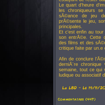
Le quart d'heure d'i
les chroniqueurs se
sÃ©ance de jeu de
prÃ©sente le jeu, son
principales.
Et c'est enfin au tour
son entrÃ©e. Cette c
des films et des sÃ©r
critique faite par un
Afin de conclure l'Ã©
derniÃ¨re chronique
semaine, tout ce qui 
ludique ou associatif 
La
LBD
- Le 19/11/2
Commentaires (447)