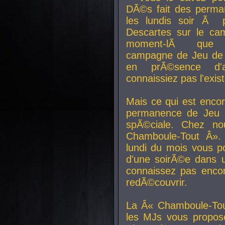
DÃ©s fait des perma
les lundis soir Ã 
Descartes sur le ca
moment-lÃ que v
campagne de Jeu de 
en prÃ©sence d'a
connaissiez pas l'exi
Mais ce qui est encor
permanence de Jeu 
spÃ©ciale. Chez n
Chamboule-Tout Â». 
lundi du mois vous p
d'une soirÃ©e dans 
connaissez pas enco
redÃ©couvrir.
La Â« Chamboule-Tou
les MJs vous propos