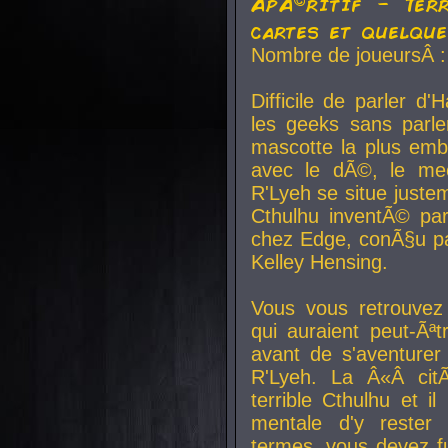
ApÃ©ritif - Ter
cartes et quelqu
Nombre de joueursÂ :
Difficile de parler d
les geeks sans parle
mascotte la plus emb
avec le dÃ©, le mee
R'Lyeh se situe juste
Cthulhu inventÃ© par
chez Edge, conÃ§u par
Kelley Hensing.
Vous vous retrouvez 
qui auraient peut-Ã
avant de s'aventurer
R'Lyeh. La Â«Â cit
terrible Cthulhu et i
mentale d'y rester 
termes, vous devez fu