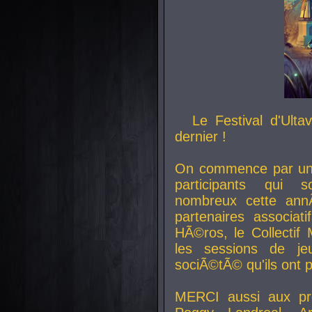
Le Festival d'Ult
dernier !
On commence par un 
participants qui s
nombreux cette an
partenaires associat
HÃ©ros, le Collecti
les sessions de j
sociÃ©tÃ© qu'ils ont
MERCI aussi aux pro