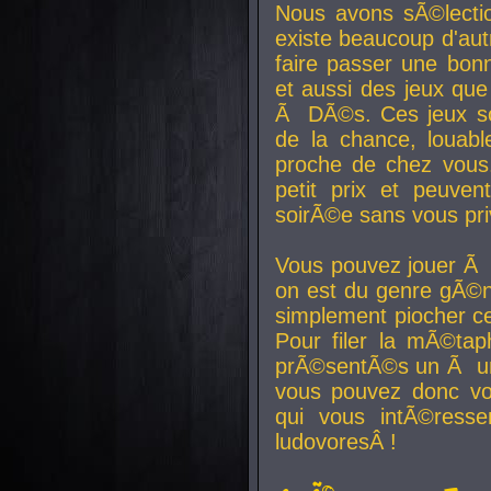
Nous avons sÃ©lectio
existe beaucoup d'autr
faire passer une bon
et aussi des jeux que
Ã DÃ©s. Ces jeux son
de la chance, louab
proche de chez vous.
petit prix et peuve
soirÃ©e sans vous pr
Vous pouvez jouer Ã 
on est du genre gÃ©n
simplement piocher ce
Pour filer la mÃ©tap
prÃ©sentÃ©s un Ã un
vous pouvez donc vo
qui vous intÃ©resse
ludovoresÂ !