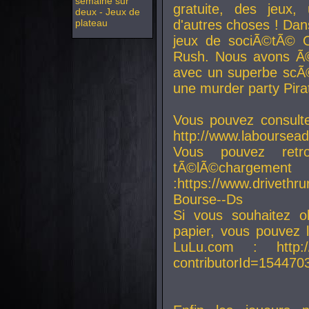
semaine sur
gratuite, des jeux,
deux - Jeux de
plateau
d'autres choses ! Da
jeux de sociÃ©tÃ© O
Rush. Nous avons Ã©
avec un superbe scÃ©
une murder party Pira
Vous pouvez consulte
http://www.laboursead
Vous pouvez ret
tÃ©lÃ©chargement
:https://www.driveth
Bourse--Ds
Si vous souhaitez o
papier, vous pouvez 
LuLu.com : http://w
contributorId=154470