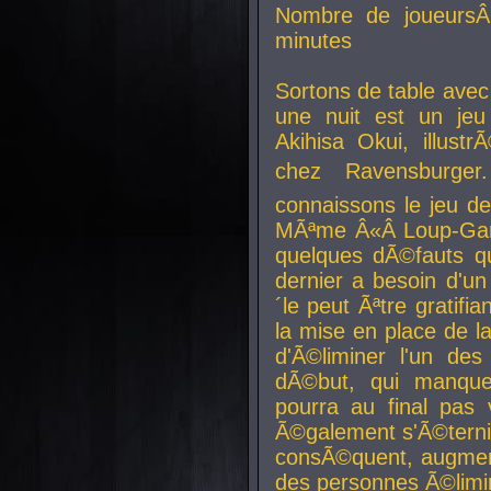
Nombre de joueurs
minutes
Sortons de table ave
une nuit est un je
Akihisa Okui, illus
chez Ravensburger.
connaissons le jeu d
MÃªme Â«Â Loup-Garo
quelques dÃ©fauts qu
dernier a besoin d'un
´le peut Ãªtre gratifi
la mise en place de l
d'Ã©liminer l'un des
dÃ©but, qui manque
pourra au final pas 
Ã©galement s'Ã©ternis
consÃ©quent, augment
des personnes Ã©limi