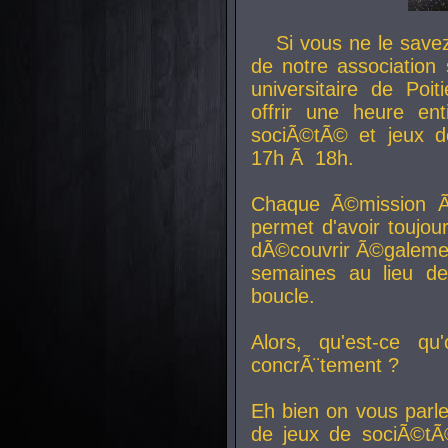
Si vous ne le sav
de notre association 
universitaire de Poit
offrir une heure en
sociÃ©tÃ© et jeux d
17h Ã 18h.
Chaque Ã©mission Ã
permet d'avoir toujo
dÃ©couvrir Ã©galemen
semaines au lieu d
boucle.
Alors, qu'est-ce qu
concrÃ¨tement ?
Eh bien on vous parl
de jeux de sociÃ©tÃ©