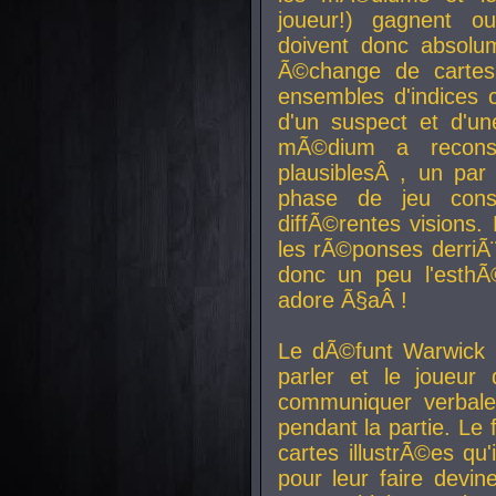
joueur!) gagnent o
doivent donc absolum
Ã©change de cartes
ensembles d'indices c
d'un suspect et d'u
mÃ©dium a reconst
plausiblesÂ , un pa
phase de jeu cons
diffÃ©rentes visions.
les rÃ©ponses derriÃ¨
donc un peu l'esthÃ
adore Ã§aÂ !
Le dÃ©funt Warwick 
parler et le joueur q
communiquer verbale
pendant la partie. Le
cartes illustrÃ©es q
pour leur faire devin