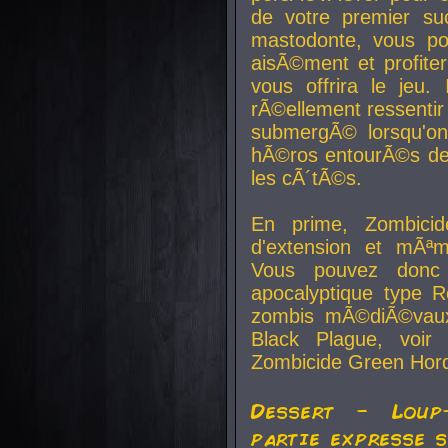
de votre premier su
mastodonte, vous po
aisÃ©ment et profite
vous offrira le jeu.
rÃ©ellement ressentir 
submergÃ© lorsqu'on 
hÃ©ros entourÃ©s de
les cÃ´tÃ©s.
En prime, Zombicide
d'extension et mÃªm
Vous pouvez donc 
apocalyptique type R
zombis mÃ©diÃ©vaux-
Black Plague, voi
Zombicide Green Hor
Dessert - Loup
partie expresse 