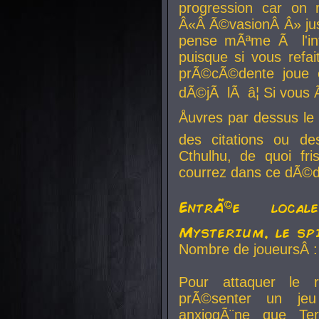
progression car on 
Â«Â Ã©vasionÂ Â» jusq
pense mÃªme Ã l'inf
puisque si vous refai
prÃ©cÃ©dente joue e
dÃ©jÃ lÃ â¦ Si vous 
Åuvres par dessus l
des citations ou d
Cthulhu, de quoi f
courrez dans ce dÃ©da
EntrÃ©e local
Mysterium, le sp
Nombre de joueursÂ :
Pour attaquer le 
prÃ©senter un je
anxiogÃ¨ne que Te