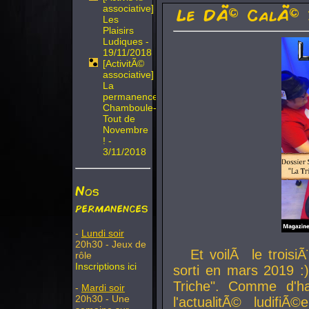
associative]
Le DÃ© CalÃ© 
Les
Plaisirs
Ludiques -
19/11/2018
[ActivitÃ©
associative]
La
permanence
Chamboule-
Tout de
Novembre
! -
3/11/2018
Nos
permanences
-
Lundi soir
20h30 - Jeux de
Et voilÃ le troi
rôle
Inscriptions ici
sorti en mars 2019 :)
Triche". Comme d'ha
-
Mardi soir
20h30 - Une
l'actualitÃ© ludifi