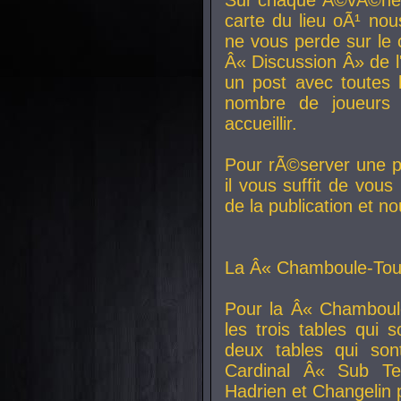
carte du lieu oÃ¹ nou
ne vous perde sur le 
Â« Discussion Â» de 
un post avec toutes 
nombre de joueurs
accueillir.
Pour rÃ©server une pl
il vous suffit de vou
de la publication et n
La Â« Chamboule-Tout
Pour la Â« Chamboul
les trois tables qui
deux tables qui so
Cardinal
Â« Sub Ter
Hadrien et
Changelin
p