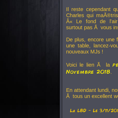
Il reste cependant q
Charles qui maÃ®tri
Â« Le fond de l'air
surtout pas Ã vous ins
De plus, encore une f
une table, lancez-v
nouveaux MJs !
p
Voici le lien Ã la
Novembre 2018
.
En attendant lundi, n
Ã tous un excellent w
La
LBD
- Le 3/11/20