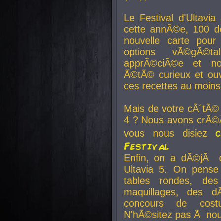
Le Festival d'Ultavia
cette annÃ©e, 100 de
nouvelle carte pour
options vÃ©gÃ©t
apprÃ©ciÃ©e et no
Ã©tÃ© curieux et ouv
ces recettes au moins
Mais de votre cÃ´tÃ©
4 ? Nous avons crÃ©Ã
vous nous disiez
Festival
Enfin, on a dÃ©jÃ de
Ultavia 5. On pens
tables rondes, des
maquillages, des d
concours de cost
N'hÃ©sitez pas Ã nous