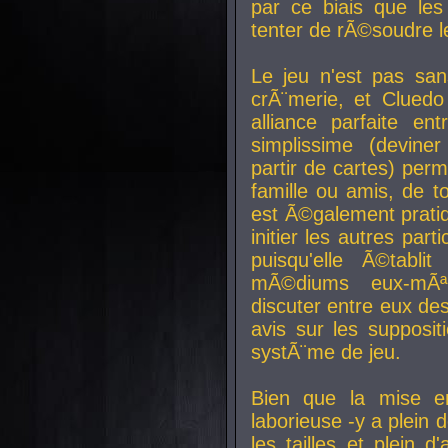
par ce biais que le
tenter de rÃ©soudre l
Le jeu n'est pas san
crÃ¨merie, et Clued
alliance parfaite e
simplissime (devine
partir de cartes) perm
famille ou amis, de t
est Ã©galement prati
initier les autres par
puisqu'elle Ã©tabli
mÃ©diums eux-mÃ
discuter entre eux de
avis sur les supposit
systÃ¨me de jeu.
Bien que la mise e
laborieuse -y a plein 
les tailles et plein d