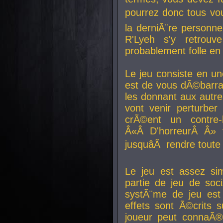
pourrez donc tous vous
la derniÃ¨re personne
R'Lyeh s'y retro
probablement folle en
Le jeu consiste en une
est de vous dÃ©barra
les donnant aux aut
vont venir perturber 
crÃ©ent un contre-
Â«Â D'horreurÂ Â» 
jusquâÃ rendre tout
Le jeu est assez si
partie de jeu de soc
systÃ¨me de jeu est
effets sont Ã©crits 
joueur peut connaÃ®