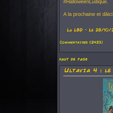
#HalloweenLudique.
A la prochaine et dâic
La
LBD
- Le 28/10/
Commentaires (2423)
haut de page
Ultavia 4 : le