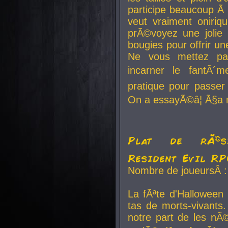
participe beaucoup Ã 
veut vraiment oniriq
prÃ©voyez une jolie
bougies pour offrir un
Ne vous mettez pa
incarner le fantÃ´m
pratique pour passer 
On a essayÃ©â¦ Ã§a n
Plat de rÃ©sis
Resident Evil R
Nombre de joueursÂ :
La fÃªte d'Halloween
tas de morts-vivants.
notre part de les nÃ©