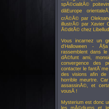
spÃ©cialitÃ© poitev
dâEurope orienta
crÃ©Ã© par Oleksand
illustrÃ© par Xavier 
Ã©ditÃ© chez Libellud
Vous incarnez un gr
d'Halloween - Ã§
rassemblent dans le
dÃ©funt ami, mons
convergence des pou
contacter le fantÃ´me
des visions afin de
horrible meurtre. Ca
assassinÃ©, et cert
vousÂ !
Mysterium est donc un
les mÃ©diums et le