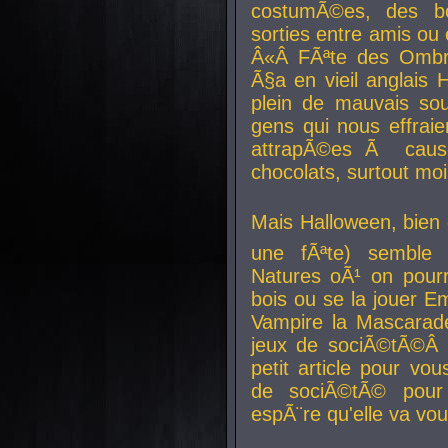
costumÃ©es, des b
sorties entre amis ou 
Â«Â FÃªte des Ombre
Ã§a en vieil anglais 
plein de mauvais sou
gens qui nous effraie
attrapÃ©es Ã caus
chocolats, surtout moi
Mais Halloween, bien q
une fÃªte) semble 
Natures oÃ¹ on pourr
bois ou se la jouer E
Vampire la Mascarade
jeux de sociÃ©tÃ©Â !
petit article pour vo
de sociÃ©tÃ© pour 
espÃ¨re qu'elle va vou