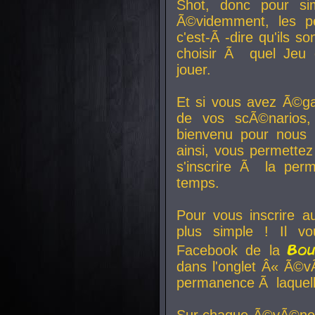
Shot, donc pour si
Ã©videmment, les pe
c'est-Ã -dire qu'ils
choisir Ã quel Jeu 
jouer.
Et si vous avez Ã©ga
de vos scÃ©narios,
bienvenu pour nous 
ainsi, vous permettez
s'inscrire Ã la per
temps.
Pour vous inscrire a
plus simple ! Il vo
Bo
Facebook de la
dans l'onglet Â« Ã©v
permanence Ã laquelle
Sur chaque Ã©vÃ©nem