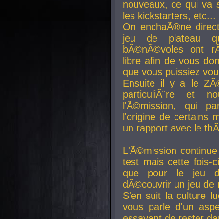
nouveaux, ce qui va so
les kickstarters, etc...
On enchaÃ®ne direct
jeu de plateau q
bÃ©nÃ©voles ont rÃ
libre afin de vous don
que vous puissiez vou
Ensuite il y a le ZÃ
particuliÃ¨re et 
l'Ã©mission, qui pa
l'origine de certains
un rapport avec le th
L'Ã©mission continue
test mais cette fois-c
que pour le jeu d
dÃ©couvrir un jeu de r
S'en suit la culture l
vous parle d'un aspe
essayant de rester da