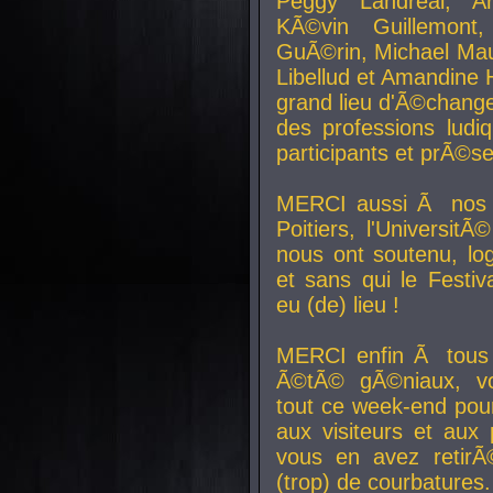
Peggy Landreal, A
KÃ©vin Guillemont
GuÃ©rin, Michael Maur
Libellud et Amandine H
grand lieu d'Ã©chang
des professions lud
participants et prÃ©se
MERCI aussi Ã nos pa
Poitiers, l'Universit
nous ont soutenu, log
et sans qui le Festiv
eu (de) lieu !
MERCI enfin Ã tous
Ã©tÃ© gÃ©niaux, v
tout ce week-end pour
aux visiteurs et aux
vous en avez retirÃ
(trop) de courbatures.