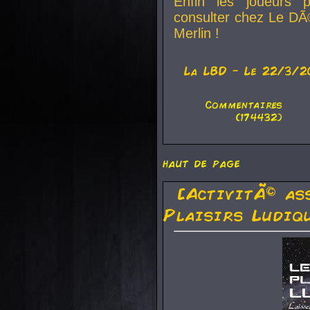
Enfin les joueurs p
consulter chez Le DÃ
Merlin !
La
LBD
- Le 22/3/2
Commentaires
(174432)
haut de page
[ActivitÃ© as
Plaisirs Ludiq