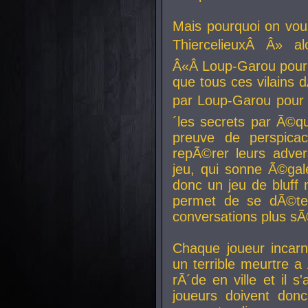
Mais pourquoi on vo
ThiercelieuxÂ Â» al
Â«Â Loup-Garou pour 
que tous ces vilain
par Loup-Garou pour u
´les secrets par Ã©qu
preuve de perspica
repÃ©rer leurs adver
jeu, qui sonne Ã©gale
donc un jeu de bluff 
permet de se dÃ©te
conversations plus sÃ
Chaque joueur incar
un terrible meurtre 
rÃ´de en ville et il s
joueurs doivent donc 