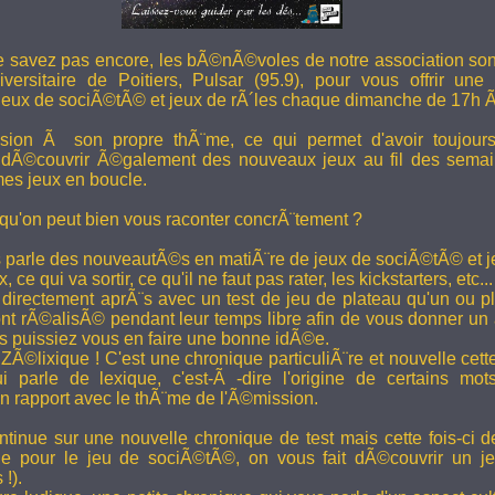
e savez pas encore, les bÃ©nÃ©voles de notre association son
versitaire de Poitiers, Pulsar (95.9), pour vous offrir une
eux de sociÃ©tÃ© et jeux de rÃ´les chaque dimanche de 17h 
ion Ã son propre thÃ¨me, ce qui permet d'avoir toujour
 dÃ©couvrir Ã©galement des nouveaux jeux au fil des semai
es jeux en boucle.
 qu'on peut bien vous raconter concrÃ¨tement ?
 parle des nouveautÃ©s en matiÃ¨re de jeux de sociÃ©tÃ© et je
 ce qui va sortir, ce qu'il ne faut pas rater, les kickstarters, etc...
rectement aprÃ¨s avec un test de jeu de plateau qu'un ou p
 rÃ©alisÃ© pendant leur temps libre afin de vous donner un a
us puissiez vous en faire une bonne idÃ©e.
e ZÃ©lixique ! C'est une chronique particuliÃ¨re et nouvelle c
i parle de lexique, c'est-Ã -dire l'origine de certains mo
rapport avec le thÃ¨me de l'Ã©mission.
tinue sur une nouvelle chronique de test mais cette fois-ci de
ue pour le jeu de sociÃ©tÃ©, on vous fait dÃ©couvrir un je
 !).