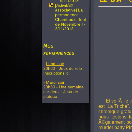
- 19/11/2018
[ActivitÃ©
associative] La
permanence
Chamboule-Tout
de Novembre ! -
3/11/2018
Nos
permanences
-
Lundi soir
20h30 - Jeux de rôle
Inscriptions ici
-
Mardi soir
20h30 - Une semaine
sur deux - Jeux de
plateau
Et voilÃ le 
est "La Triche".
chronique gratu
nous testons 
Ã©galement pou
murder party Pir