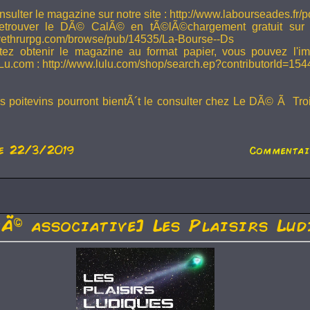
sulter le magazine sur notre site : http://www.labourseades.fr/
etrouver le DÃ© CalÃ© en tÃ©lÃ©chargement gratuit sur
ivethrurpg.com/browse/pub/14535/La-Bourse--Ds
tez obtenir le magazine au format papier, vous pouvez l'i
Lu.com : http://www.lulu.com/shop/search.ep?contributorId=15
rs poitevins pourront bientÃ´t le consulter chez Le DÃ© Ã Tr
e 22/3/2019
Commentair
tÃ© associative] Les Plaisirs Lud