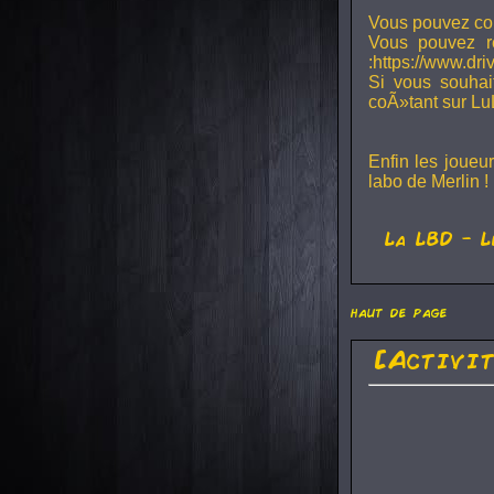
Vous pouvez con
Vous pouvez r
:https://www.dr
Si vous souhai
coÃ»tant sur Lu
Enfin les joueu
labo de Merlin !
La
LBD
- L
haut de page
[Activi