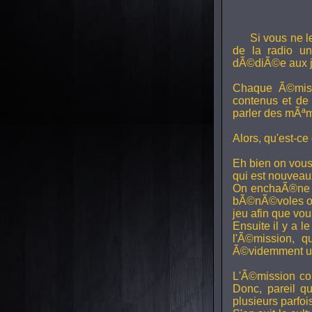
Si vous ne l
de la radio uni
dÃ©diÃ©e aux j
Chaque Ã©miss
contenus et de
parler des mÃªm
Alors, qu'est-ce
Eh bien on vous
qui est nouveaux,
On enchaÃ®ne di
bÃ©nÃ©voles ont
jeu afin que vo
Ensuite il y a l
l'Ã©mission, qu
Ã©videmment un 
L'Ã©mission con
Donc, pareil q
plusieurs parfois