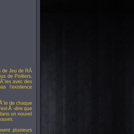
s de Jeu de RÃ
us de Poitiers.
Ã´les avec des
s l'existence
RÃ´le de chaque
est-Ã -dire que
 dans un nouvel
uvrir.
ent plusieurs