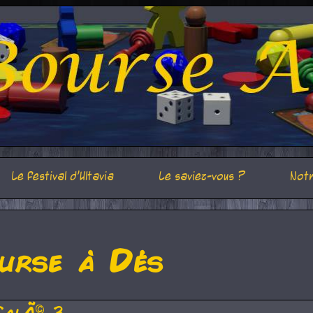
Le festival d'Ultavia
Le saviez-vous ?
Notr
urse à Dés
CalÃ© 3