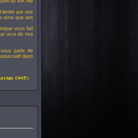
lturel du thÃ¨me
t tenter par une
s ainsi que ses
onique vous fait
par un.e de nos
 vous parle de
associatif dans
aires (447)