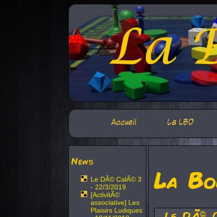
Accueil
La LBD
News
La Bo
Le DÃ© CalÃ© 3
- 22/3/2019
[ActivitÃ©
associative] Les
Plaisirs Ludiques
Le DÃ© 