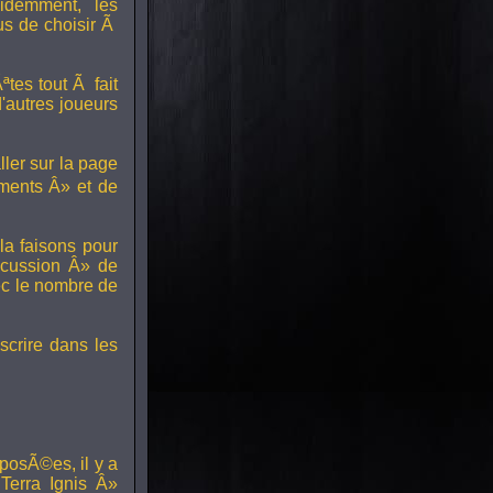
idemment, les
us de choisir Ã
tes tout Ã fait
'autres joueurs
ller sur la page
ments Â» et de
a faisons pour
scussion Â» de
ec le nombre de
scrire dans les
posÃ©es, il y a
erra Ignis Â»