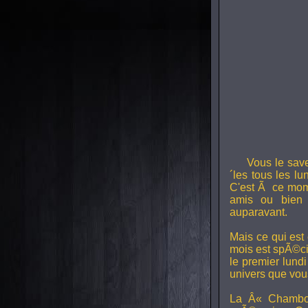
Vous le sav
´les tous les l
C'est Ã ce mom
amis ou bien 
auparavant.
Mais ce qui est
mois est spÃ©ci
le premier lund
univers que vou
La Â« Chambou