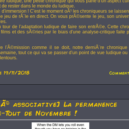
ture ludique, une petite chronique qui vous parle d'un aspect cu
t de rester dans le monde du ludique.
 d'immersion ! C'est le moment oÃ¹ les chroniqueurs se laissen
 jeu de rÃ´le en direct. On vous prÃ©sente le jeu, son univer
les.
u tour de l'adaptation ludique de faire son entrÃ©e. Cette chr
films et des sÃ©ries par le biais d'une analyse-critique faite 
re l'Ã©mission comme il se doit, notre derniÃ¨re chronique
semaine, tout ce qui va se passer d'un point de vue ludique ou 
lentours.
e 19/11/2018
Comment
tÃ© associative] La permanence
-Tout de Novembre !