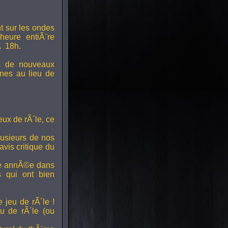
t sur les ondes
 heure entiÃ¨re
Ã 18h.
s de nouveaux
nes au lieu de
ux de rÃ´le, ce
lusieurs de nos
vis critique du
ette annÃ©e dans
ts qui ont bien
 jeu de rÃ´le !
u de rÃ´le (ou