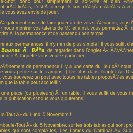
e-Shot, donc pour simplement la soirÃ©e et bien Ã©v
t prÃ©-tirÃ©s, c'est-Ã -dire qu'ils sont dÃ©jÃ crÃ©Ã©s. A vo
le vous avez envie de jouer.
 Ã©galement envie de faire jouer un de vos scÃ©narios, vous Ãª
r nous montrer vos talents de MJ et ainsi, vous permettez Ã d
scrire Ã la permanence et de passer du bon temps.
re aux permanences, il n'y rien de plus simple ! Il vous suffit d'a
Bourse Ã DÃ©s
a
, de regarder dans l'onglet Â« Ã©vÃ©ne
anence Ã laquelle vous voulez participer.
Ã©nement de permanence il y a une carte du lieu oÃ¹ nous l
ne vous perde sur le campus ;) De plus dans l'onglet Â« Di
vous trouverez un post avec toutes les tables proposÃ©es av
que la table peut accueillir.
une place (ou plusieurs) Ã un table, il vous suffit de vous in
 la publication et nous vous ajouterons !
e-Tout Â» du Lundi 5 Novembre !
boule-Tout Â» du 5 Novembre, sur les trois tables qui sont pro
bles qui sont complÃ¨tes,
Les Lames du Cardinal
Â« Sub T