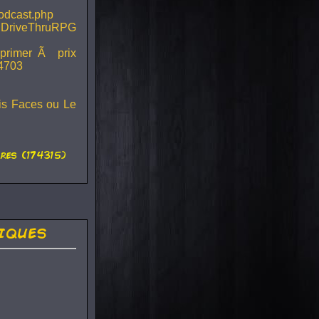
podcast.php
 DriveThruRPG
mprimer Ã prix
44703
ois Faces ou Le
es (174315)
iques