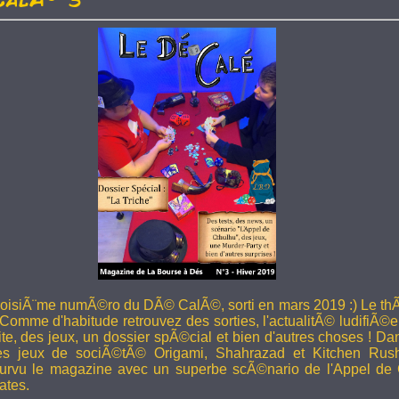
troisiÃ¨me numÃ©ro du DÃ© CalÃ©, sorti en mars 2019 :) Le thÃ
 Comme d'habitude retrouvez des sorties, l'actualitÃ© ludifiÃ©e
ite, des jeux, un dossier spÃ©cial et bien d'autres choses ! 
les jeux de sociÃ©tÃ© Origami, Shahrazad et Kitchen Rus
rvu le magazine avec un superbe scÃ©nario de l'Appel de 
ates.