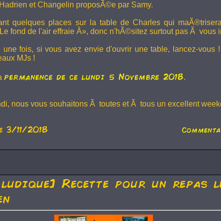
Hadrien et
Changelin
proposÃ©e par Samy.
dant quelques places sur la table de Charles qui maÃ®trise
e fond de l'air effraie Â», donc n'hÃ©sitez surtout pas Ã vous in
 une fois, si vous avez envie d'ouvrir une table, lancez-vou
eaux MJs !
permanence de ce lundi 5 Novembre 2018
la
.
ndi, nous vous souhaitons Ã toutes et Ã tous un excellent weeke
e 3/11/2018
Commenta
 ludique] Recette pour un repas l
en