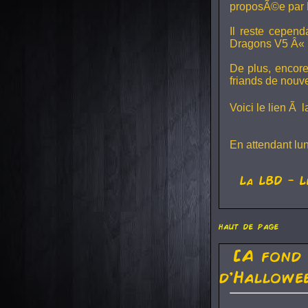
proposÃ©e par 
Il reste cepen
Dragons V5
Â« L
De plus, encore
friands de nouv
Voici le lien Ã 
En attendant lu
La
LBD
- L
haut de page
[A fond
d'Hallowe