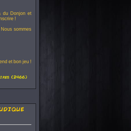
ra du
Donjon et
scrire !
s ! Nous sommes
nd et bon jeu !
ires (2466)
udique