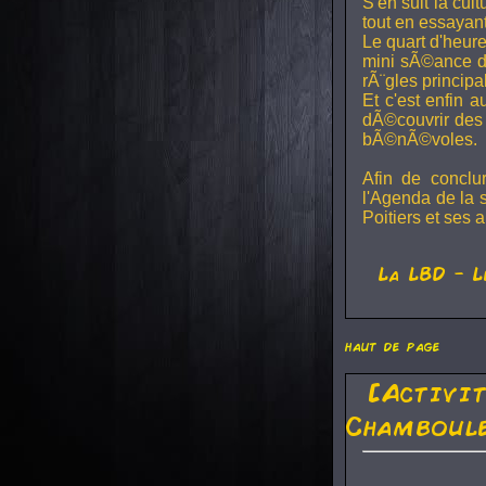
S'en suit la cul
tout en essayan
Le quart d'heure
mini sÃ©ance de
rÃ¨gles principa
Et c'est enfin a
dÃ©couvrir des 
bÃ©nÃ©voles.
Afin de conclu
l'Agenda de la 
Poitiers et ses a
La
LBD
- L
haut de page
[Activi
Chamboule