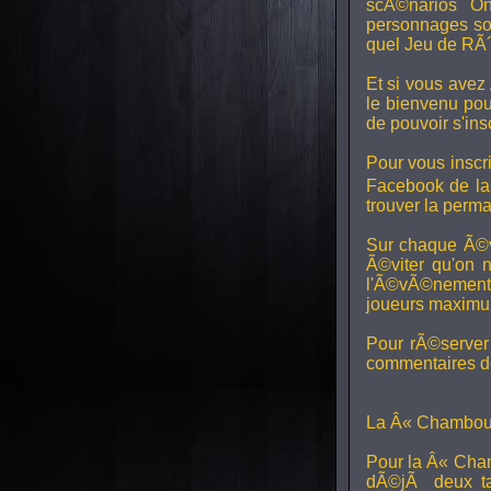
scÃ©narios On
personnages son
quel Jeu de RÃ´
Et si vous avez
le bienvenu pou
de pouvoir s'in
Pour vous inscri
Facebook de l
trouver la perm
Sur chaque Ã©v
Ã©viter qu'on 
l'Ã©vÃ©nement, 
joueurs maximum 
Pour rÃ©server 
commentaires de
La Â« Chamboul
Pour la Â« Cham
dÃ©jÃ deux ta