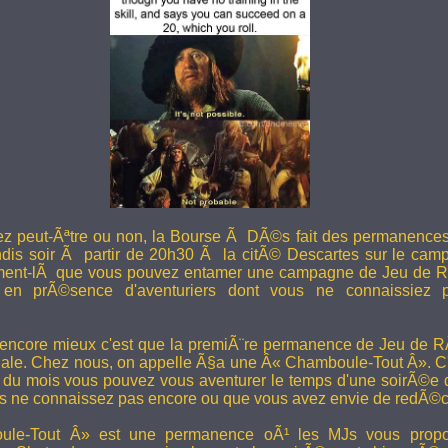
ez peut-Ãªtre ou non, la Bourse Ã DÃ©s fait des permanence
undis soir Ã partir de 20h30 Ã la citÃ© Descartes sur le camp
ent-lÃ que vous pouvez entamer une campagne de Jeu de R
en prÃ©sence d'aventuriers dont vous ne connaissiez pa
 encore mieux c'est que la premiÃ¨re permanence de Jeu de 
ale. Chez nous, on appelle Ã§a une Â« Chamboule-Tout Â». C'
i du mois vous pouvez vous aventurer le temps d'une soirÃ©e
s ne connaissez pas encore ou que vous avez envie de redÃ©co
le-Tout Â» est une permanence oÃ¹ les MJs vous propos