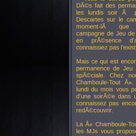
DÃ©s fait des perma
les lundis soir Ã 
Descartes sur le ca
moment-lÃ que v
campagne de Jeu de 
en prÃ©sence d'a
connaissiez pas l'exi
Mais ce qui est encor
permanence de Jeu 
spÃ©ciale. Chez n
Chamboule-Tout Â». 
lundi du mois vous p
d'une soirÃ©e dans 
connaissez pas enco
redÃ©couvrir.
La Â« Chamboule-Tou
les MJs vous propos