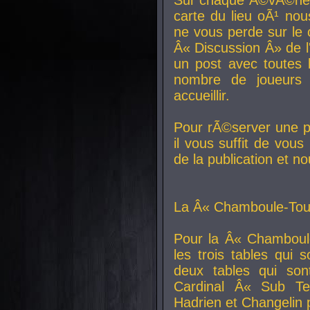
carte du lieu oÃ¹ nou
ne vous perde sur le 
Â« Discussion Â» de 
un post avec toutes 
nombre de joueurs
accueillir.
Pour rÃ©server une pl
il vous suffit de vou
de la publication et n
La Â« Chamboule-Tout
Pour la Â« Chamboul
les trois tables qui
deux tables qui so
Cardinal
Â« Sub Ter
Hadrien et
Changelin
p