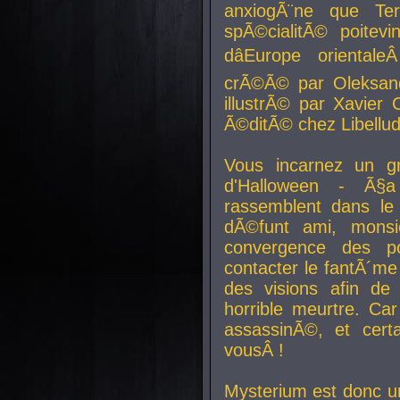
anxiogÃ¨ne que Te
spÃ©cialitÃ© poitev
dâEurope orienta
crÃ©Ã© par Oleksand
illustrÃ© par Xavier 
Ã©ditÃ© chez Libellud
Vous incarnez un gr
d'Halloween - Ã§
rassemblent dans le
dÃ©funt ami, mons
convergence des pou
contacter le fantÃ´me
des visions afin de
horrible meurtre. Ca
assassinÃ©, et cert
vousÂ !
Mysterium est donc un