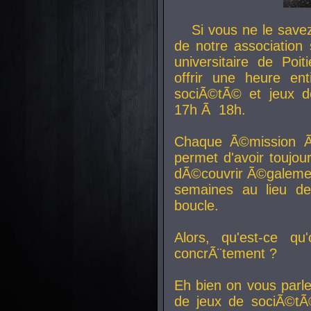
Si vous ne le sav
de notre association 
universitaire de Poit
offrir une heure en
sociÃ©tÃ© et jeux d
17h Ã 18h.
Chaque Ã©mission Ã
permet d'avoir toujo
dÃ©couvrir Ã©galemen
semaines au lieu d
boucle.
Alors, qu'est-ce qu
concrÃ¨tement ?
Eh bien on vous parl
de jeux de sociÃ©tÃ©