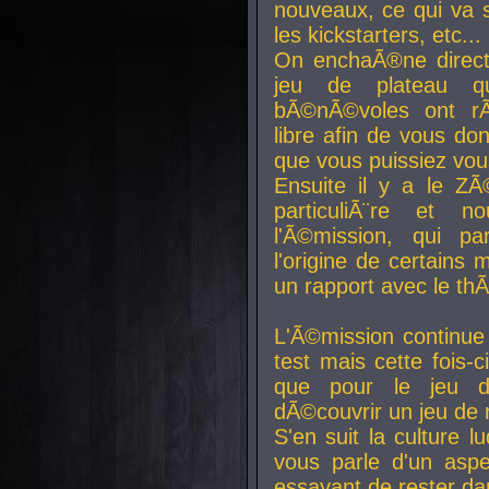
nouveaux, ce qui va so
les kickstarters, etc...
On enchaÃ®ne direct
jeu de plateau q
bÃ©nÃ©voles ont rÃ
libre afin de vous don
que vous puissiez vou
Ensuite il y a le ZÃ
particuliÃ¨re et 
l'Ã©mission, qui pa
l'origine de certains
un rapport avec le th
L'Ã©mission continue
test mais cette fois-c
que pour le jeu d
dÃ©couvrir un jeu de r
S'en suit la culture l
vous parle d'un aspe
essayant de rester da