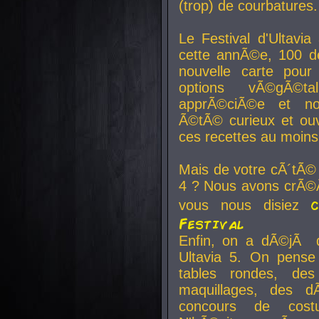
(trop) de courbatures.
Le Festival d'Ultavia
cette annÃ©e, 100 de
nouvelle carte pour
options vÃ©gÃ©t
apprÃ©ciÃ©e et no
Ã©tÃ© curieux et ouv
ces recettes au moins
Mais de votre cÃ´tÃ©
4 ? Nous avons crÃ©Ã
vous nous disiez
Festival
Enfin, on a dÃ©jÃ de
Ultavia 5. On pens
tables rondes, des
maquillages, des d
concours de cost