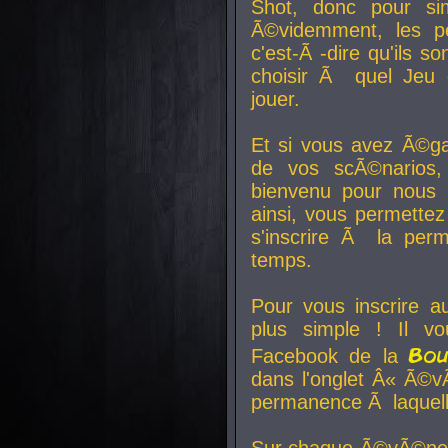
Shot, donc pour si
Ã©videmment, les pe
c'est-Ã -dire qu'ils
choisir Ã quel Jeu 
jouer.
Et si vous avez Ã©ga
de vos scÃ©narios,
bienvenu pour nous 
ainsi, vous permettez
s'inscrire Ã la per
temps.
Pour vous inscrire a
plus simple ! Il vo
Bo
Facebook de la
dans l'onglet Â« Ã©v
permanence Ã laquelle
Sur chaque Ã©vÃ©nem