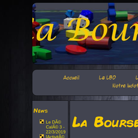
Accueil
La LBD
L
Notre ludo
News
La Bours
Le DÃ©
CalÃ© 3 -
22/3/2019
[ActivitÃ©