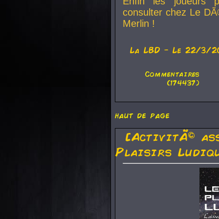
Enfin les joueurs p
consulter chez Le DÃ
Merlin !
La
LBD
- Le 22/3/2
Commentaires
(174437)
haut de page
[ActivitÃ© as
Plaisirs Ludiq