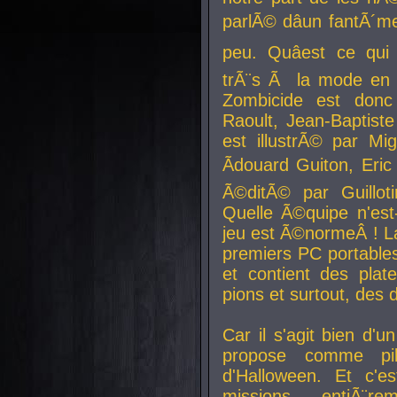
parlÃ© dâun fantÃ´me 
peu. Quâest ce qui
trÃ¨s Ã la mode en
Zombicide est donc
Raoult, Jean-Baptiste
est illustrÃ© par Mi
Ãdouard Guiton, Eric
Ã©ditÃ© par Guillot
Quelle Ã©quipe n'est
jeu est Ã©normeÂ ! La 
premiers PC portable
et contient des plat
pions et surtout, des d
Car il s'agit bien d'u
propose comme pil
d'Halloween. Et c'e
missions, entiÃ¨r