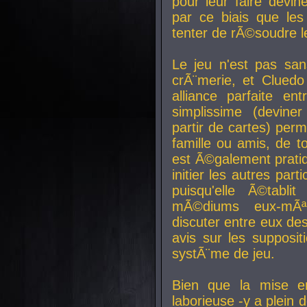
pour leur faire devin
par ce biais que le
tenter de rÃ©soudre l
Le jeu n'est pas san
crÃ¨merie, et Clued
alliance parfaite e
simplissime (devine
partir de cartes) perm
famille ou amis, de t
est Ã©galement prati
initier les autres par
puisqu'elle Ã©tabli
mÃ©diums eux-mÃ
discuter entre eux de
avis sur les supposit
systÃ¨me de jeu.
Bien que la mise e
laborieuse -y a plein 