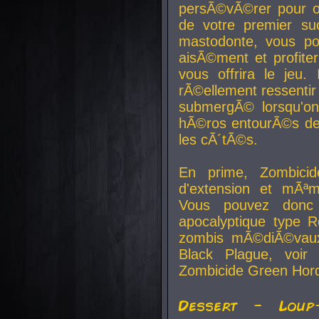
persÃ©vÃ©rer pour ob
de votre premier su
mastodonte, vous po
aisÃ©ment et profite
vous offrira le jeu.
rÃ©ellement ressentir 
submergÃ© lorsqu'on 
hÃ©ros entourÃ©s de
les cÃ´tÃ©s.
En prime, Zombicide
d'extension et mÃªm
Vous pouvez donc 
apocalyptique type R
zombis mÃ©diÃ©vaux-
Black Plague, voi
Zombicide Green Hor
Dessert - Loup