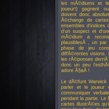
les mÃ©diums et le
joueur!) gagnent o
doivent donc absolum
Ã©change de cartes
ensembles d'indices c
d'un suspect et d'u
mÃ©dium a reconst
plausiblesÂ , un pa
phase de jeu cons
diffÃ©rentes visions.
les rÃ©ponses derriÃ¨
donc un peu l'esthÃ
adore Ã§aÂ !
Le dÃ©funt Warwick 
parler et le joueur q
communiquer verbale
pendant la partie. Le
cartes illustrÃ©es q