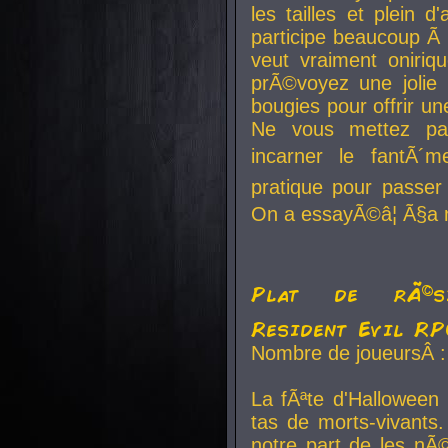
les tailles et plein d
participe beaucoup Ã 
veut vraiment oniriq
prÃ©voyez une jolie
bougies pour offrir un
Ne vous mettez pa
incarner le fantÃ´m
pratique pour passer 
On a essayÃ©â¦ Ã§a n
Plat de rÃ©sis
Resident Evil R
Nombre de joueursÂ :
La fÃªte d'Halloween
tas de morts-vivants.
notre part de les nÃ©