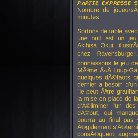
partie expresse 
Nombre de joueurs
minutes
Sortons de table ave
une nuit est un je
Akihisa Okui, illus
chez Ravensburger.
connaissons le jeu d
MÃªme Â«Â Loup-Garo
quelques dÃ©fauts qu
dernier a besoin d'un
´le peut Ãªtre gratifi
la mise en place de l
d'Ã©liminer l'un des
dÃ©but, qui manque
pourra au final pas 
Ã©galement s'Ã©ternis
consÃ©quent, augment