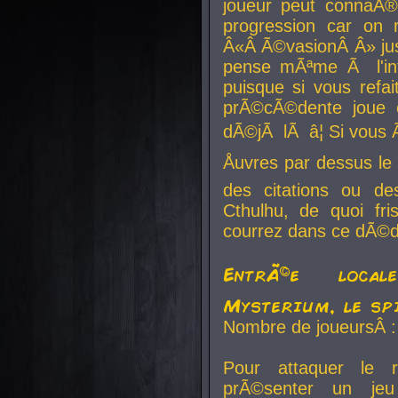
joueur peut connaÃ®
progression car on 
Â«Â Ã©vasionÂ Â» jusq
pense mÃªme Ã l'inf
puisque si vous refai
prÃ©cÃ©dente joue e
dÃ©jÃ lÃ â¦ Si vous 
Åuvres par dessus l
des citations ou d
Cthulhu, de quoi f
courrez dans ce dÃ©da
EntrÃ©e local
Mysterium, le sp
Nombre de joueursÂ :
Pour attaquer le 
prÃ©senter un je