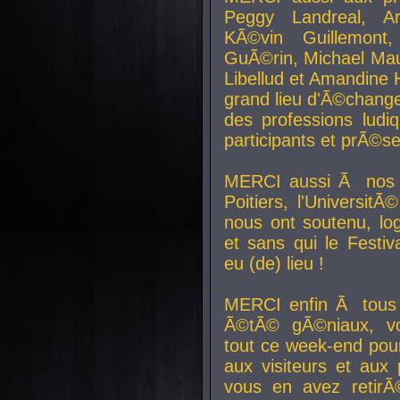
Peggy Landreal, A
KÃ©vin Guillemont
GuÃ©rin, Michael Maur
Libellud et Amandine H
grand lieu d'Ã©chang
des professions lud
participants et prÃ©se
MERCI aussi Ã nos pa
Poitiers, l'Universit
nous ont soutenu, log
et sans qui le Festiv
eu (de) lieu !
MERCI enfin Ã tous
Ã©tÃ© gÃ©niaux, v
tout ce week-end pour
aux visiteurs et aux
vous en avez retirÃ