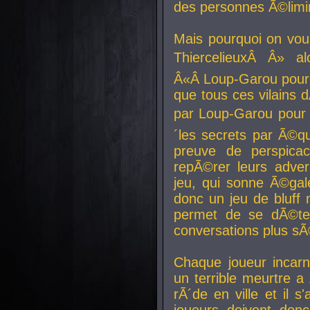
des personnes Ã©limi
Mais pourquoi on vo
ThiercelieuxÂ Â» al
Â«Â Loup-Garou pour 
que tous ces vilain
par Loup-Garou pour u
´les secrets par Ã©qu
preuve de perspica
repÃ©rer leurs adver
jeu, qui sonne Ã©gale
donc un jeu de bluff 
permet de se dÃ©te
conversations plus sÃ
Chaque joueur incar
un terrible meurtre 
rÃ´de en ville et il s