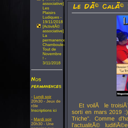
associative]
Le DÃ© CalÃ© 
Les
Plaisirs
Ludiques -
19/11/2018
[ActivitÃ©
associative]
La
permanence
Chamboule-
Tout de
Novembre
! -
3/11/2018
Nos
permanences
-
Lundi soir
20h30 - Jeux de
Et voilÃ le troi
rôle
Inscriptions ici
sorti en mars 2019 :)
Triche". Comme d'ha
-
Mardi soir
20h30 - Une
l'actualitÃ© ludifi