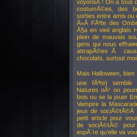
voyonsÂ ! On a tous 
costumÃ©es, des b
sorties entre amis ou 
Â«Â FÃªte des Ombre
Ã§a en vieil anglais 
plein de mauvais sou
gens qui nous effraie
attrapÃ©es Ã caus
chocolats, surtout moi
Mais Halloween, bien q
une fÃªte) semble 
Natures oÃ¹ on pourr
bois ou se la jouer E
Vampire la Mascarade
jeux de sociÃ©tÃ©Â !
petit article pour vo
de sociÃ©tÃ© pour 
espÃ¨re qu'elle va vou