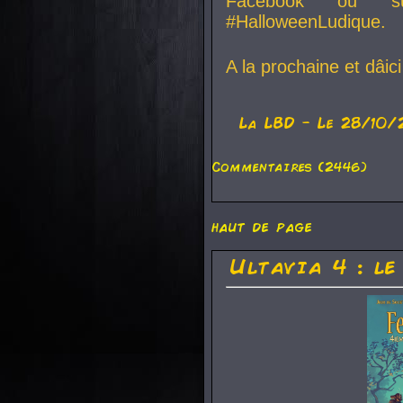
Facebook ou su
#HalloweenLudique.
A la prochaine et dâic
La
LBD
- Le 28/10/
Commentaires (2446)
haut de page
Ultavia 4 : le