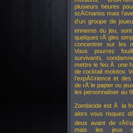
plusieurs heures pour
scÃ©narios mais l'av
d'un groupe de joueur
ennemis du jeu, sont
quelques rÃ¨gles simp
concentrer sur les 
Vous pourrez foui
survivants, condamn
mettre le feu Ã une
de cocktail molotov. 
l'expÃ©rience et de
de rÃ´le papier ou je
les personnaliser au fil
Zombicide est Ã la fr
alors vous risquez d
deux avant de rÃ©us
mais les jeux co