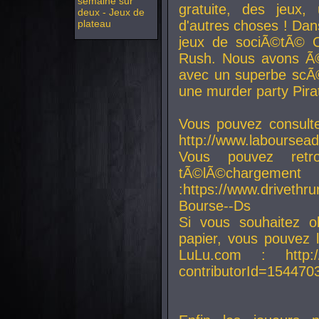
semaine sur
gratuite, des jeux,
deux - Jeux de
plateau
d'autres choses ! Da
jeux de sociÃ©tÃ© O
Rush. Nous avons Ã©
avec un superbe scÃ©
une murder party Pira
Vous pouvez consulte
http://www.laboursead
Vous pouvez ret
tÃ©lÃ©chargement
:https://www.driveth
Bourse--Ds
Si vous souhaitez o
papier, vous pouvez 
LuLu.com : http://w
contributorId=154470