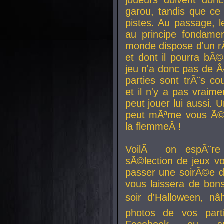
joueurs doivent donc 
garou, tandis que ce 
pistes. Au passage, le
au principe fondamen
monde dispose d'un rÃ´
et dont il pourra bÃ©
jeu n'a donc pas de 
parties sont trÃ¨s c
et il n'y a pas vraime
peut jouer lui aussi.
peut mÃªme vous Ã©di
la flemmeÂ !
VoilÃ on espÃ¨re 
sÃ©lection de jeux vo
passer une soirÃ©e d
vous laissera de bons
soir d'Halloween, nâ
photos de vos parti