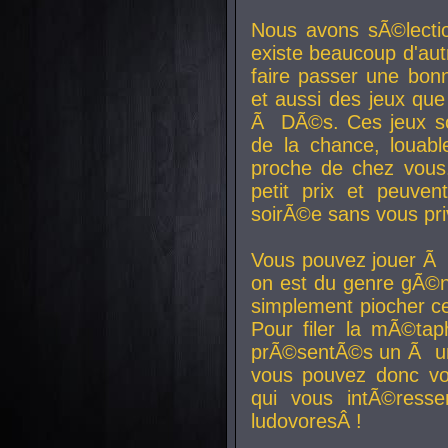
Nous avons sÃ©lectio
existe beaucoup d'autr
faire passer une bon
et aussi des jeux que
Ã DÃ©s. Ces jeux son
de la chance, louab
proche de chez vous.
petit prix et peuve
soirÃ©e sans vous pr
Vous pouvez jouer Ã 
on est du genre gÃ©n
simplement piocher ce
Pour filer la mÃ©tap
prÃ©sentÃ©s un Ã un
vous pouvez donc vo
qui vous intÃ©resse
ludovoresÂ !