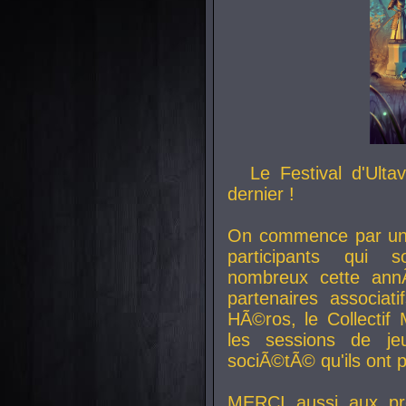
Le Festival d'Ult
dernier !
On commence par un 
participants qui s
nombreux cette an
partenaires associat
HÃ©ros, le Collecti
les sessions de j
sociÃ©tÃ© qu'ils ont
MERCI aussi aux pro