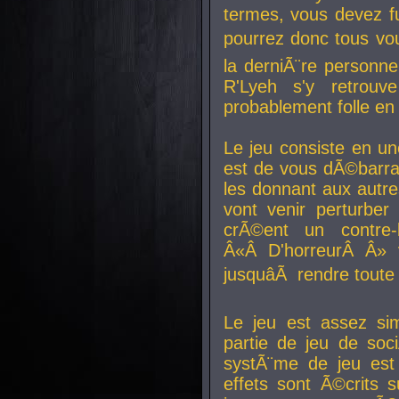
termes, vous devez fu
pourrez donc tous vous
la derniÃ¨re personne
R'Lyeh s'y retro
probablement folle en
Le jeu consiste en une
est de vous dÃ©barra
les donnant aux aut
vont venir perturber 
crÃ©ent un contre-
Â«Â D'horreurÂ Â» 
jusquâÃ rendre tout
Le jeu est assez si
partie de jeu de soc
systÃ¨me de jeu est
effets sont Ã©crits 