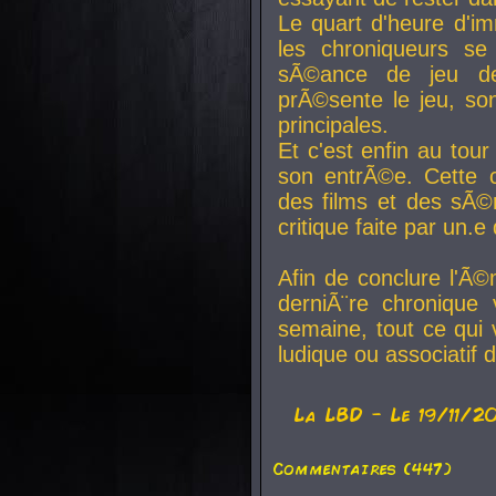
Le quart d'heure d'i
les chroniqueurs se
sÃ©ance de jeu de
prÃ©sente le jeu, son
principales.
Et c'est enfin au tour
son entrÃ©e. Cette c
des films et des sÃ©r
critique faite par un
Afin de conclure l'Ã©
derniÃ¨re chronique
semaine, tout ce qui 
ludique ou associatif 
La
LBD
- Le 19/11/2
Commentaires (447)