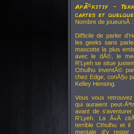
ApÃ©ritif - Ter
cartes et quelqu
Nombre de joueursÂ :
Difficile de parler d
les geeks sans parle
mascotte la plus emb
avec le dÃ©, le mee
R'Lyeh se situe juste
Cthulhu inventÃ© par
chez Edge, conÃ§u par
Kelley Hensing.
Vous vous retrouvez 
qui auraient peut-Ã
avant de s'aventurer
R'Lyeh. La Â«Â cit
terrible Cthulhu et i
mentale d'y rester 