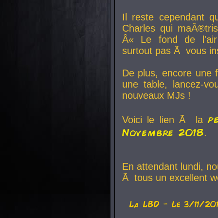
Il reste cependant q
Charles qui maÃ®tri
Â« Le fond de l'air
surtout pas Ã vous ins
De plus, encore une f
une table, lancez-v
nouveaux MJs !
p
Voici le lien Ã la
Novembre 2018
.
En attendant lundi, n
Ã tous un excellent w
La
LBD
- Le 3/11/20