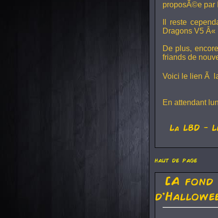
proposÃ©e par 
Il reste cepen
Dragons V5
Â« L
De plus, encore
friands de nouv
Voici le lien Ã 
En attendant lu
La
LBD
- L
haut de page
[A fond
d'Hallowe