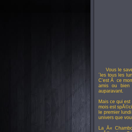
Vous le sav
´les tous les l
C'est Ã ce mom
amis ou bien 
auparavant.
Mais ce qui est
mois est spÃ©ci
le premier lund
univers que vou
La Â« Chambou