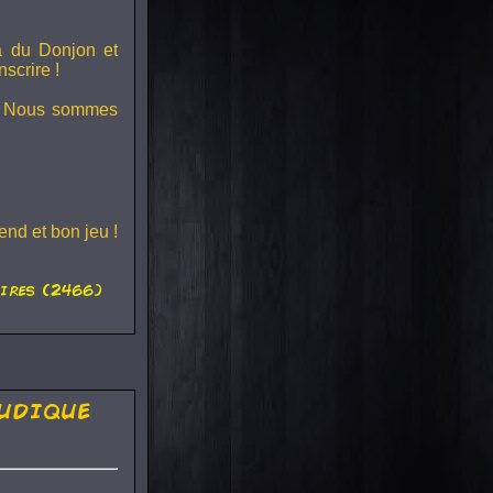
ra du
Donjon et
scrire !
s ! Nous sommes
nd et bon jeu !
ires (2466)
udique