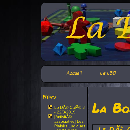
Accueil
La LBD
News
La Bo
Le DÃ© CalÃ© 3
- 22/3/2019
[ActivitÃ©
associative] Les
Plaisirs Ludiques
Le DÃ© 