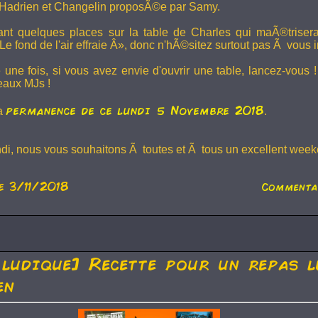
Hadrien et
Changelin
proposÃ©e par Samy.
dant quelques places sur la table de Charles qui maÃ®trise
e fond de l'air effraie Â», donc n'hÃ©sitez surtout pas Ã vous in
 une fois, si vous avez envie d'ouvrir une table, lancez-vou
eaux MJs !
permanence de ce lundi 5 Novembre 2018
la
.
ndi, nous vous souhaitons Ã toutes et Ã tous un excellent weeke
e 3/11/2018
Commenta
 ludique] Recette pour un repas l
en