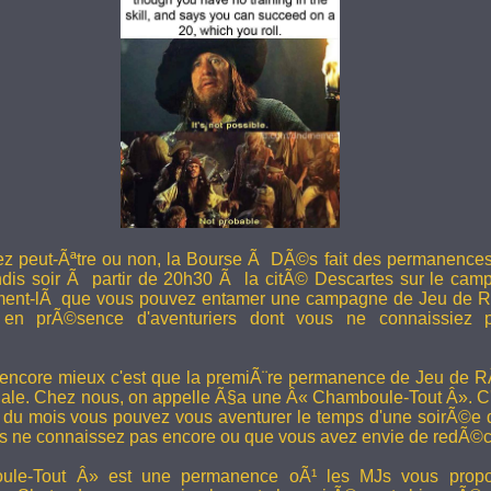
ez peut-Ãªtre ou non, la Bourse Ã DÃ©s fait des permanence
undis soir Ã partir de 20h30 Ã la citÃ© Descartes sur le camp
ent-lÃ que vous pouvez entamer une campagne de Jeu de R
en prÃ©sence d'aventuriers dont vous ne connaissiez pa
 encore mieux c'est que la premiÃ¨re permanence de Jeu de 
ale. Chez nous, on appelle Ã§a une Â« Chamboule-Tout Â». C'
i du mois vous pouvez vous aventurer le temps d'une soirÃ©e
s ne connaissez pas encore ou que vous avez envie de redÃ©co
le-Tout Â» est une permanence oÃ¹ les MJs vous propos