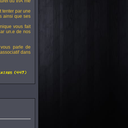
lturel du thÃ¨me
t tenter par une
s ainsi que ses
onique vous fait
par un.e de nos
 vous parle de
associatif dans
aires (447)