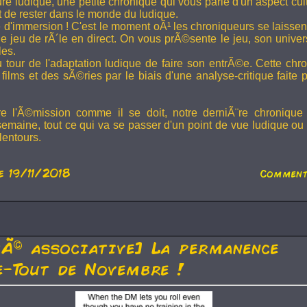
ture ludique, une petite chronique qui vous parle d'un aspect cu
t de rester dans le monde du ludique.
 d'immersion ! C'est le moment oÃ¹ les chroniqueurs se laissen
 jeu de rÃ´le en direct. On vous prÃ©sente le jeu, son univer
les.
u tour de l'adaptation ludique de faire son entrÃ©e. Cette chr
films et des sÃ©ries par le biais d'une analyse-critique faite 
re l'Ã©mission comme il se doit, notre derniÃ¨re chronique
semaine, tout ce qui va se passer d'un point de vue ludique ou 
lentours.
e 19/11/2018
Comment
tÃ© associative] La permanence
-Tout de Novembre !