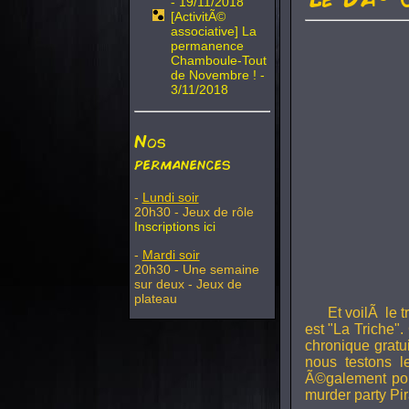
- 19/11/2018
[ActivitÃ©
associative] La
permanence
Chamboule-Tout
de Novembre ! -
3/11/2018
Nos
permanences
-
Lundi soir
20h30 - Jeux de rôle
Inscriptions ici
-
Mardi soir
20h30 - Une semaine
sur deux - Jeux de
plateau
Et voilÃ le 
est "La Triche".
chronique gratu
nous testons 
Ã©galement pou
murder party Pir