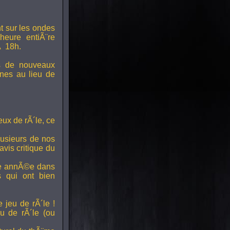
t sur les ondes
 heure entiÃ¨re
Ã 18h.
s de nouveaux
nes au lieu de
ux de rÃ´le, ce
lusieurs de nos
vis critique du
ette annÃ©e dans
ts qui ont bien
 jeu de rÃ´le !
u de rÃ´le (ou