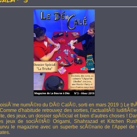
troisiÃ¨me numÃ©ro du DÃ© CalÃ©, sorti en mars 2019 :) Le thÃ
 Comme d'habitude retrouvez des sorties, l'actualitÃ© ludifiÃ©e
ite, des jeux, un dossier spÃ©cial et bien d'autres choses ! 
les jeux de sociÃ©tÃ© Origami, Shahrazad et Kitchen Rus
rvu le magazine avec un superbe scÃ©nario de l'Appel de 
ates.