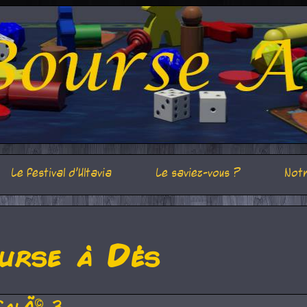
Le festival d'Ultavia
Le saviez-vous ?
Notr
urse à Dés
CalÃ© 3