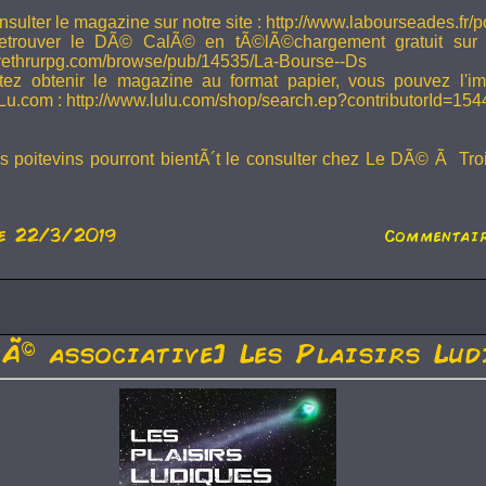
sulter le magazine sur notre site : http://www.labourseades.fr/
etrouver le DÃ© CalÃ© en tÃ©lÃ©chargement gratuit sur
ivethrurpg.com/browse/pub/14535/La-Bourse--Ds
tez obtenir le magazine au format papier, vous pouvez l'i
Lu.com : http://www.lulu.com/shop/search.ep?contributorId=15
rs poitevins pourront bientÃ´t le consulter chez Le DÃ© Ã Tr
e 22/3/2019
Commentair
tÃ© associative] Les Plaisirs Lud