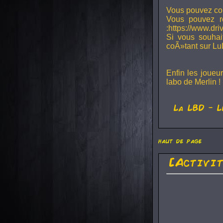
Vous pouvez con
Vous pouvez r
:https://www.dr
Si vous souhai
coÃ»tant sur Lu
Enfin les joueu
labo de Merlin !
La
LBD
- L
haut de page
[Activi