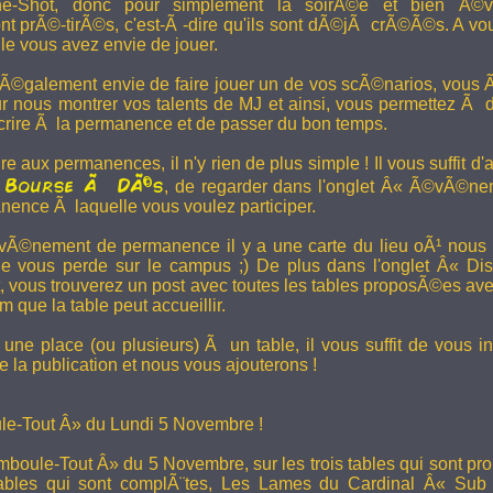
e-Shot, donc pour simplement la soirÃ©e et bien Ã©v
t prÃ©-tirÃ©s, c'est-Ã -dire qu'ils sont dÃ©jÃ crÃ©Ã©s. A vo
le vous avez envie de jouer.
 Ã©galement envie de faire jouer un de vos scÃ©narios, vous Ãª
r nous montrer vos talents de MJ et ainsi, vous permettez Ã d
scrire Ã la permanence et de passer du bon temps.
re aux permanences, il n'y rien de plus simple ! Il vous suffit d'a
Bourse Ã DÃ©s
a
, de regarder dans l'onglet Â« Ã©vÃ©ne
anence Ã laquelle vous voulez participer.
Ã©nement de permanence il y a une carte du lieu oÃ¹ nous l
ne vous perde sur le campus ;) De plus dans l'onglet Â« Di
vous trouverez un post avec toutes les tables proposÃ©es av
que la table peut accueillir.
une place (ou plusieurs) Ã un table, il vous suffit de vous in
 la publication et nous vous ajouterons !
e-Tout Â» du Lundi 5 Novembre !
boule-Tout Â» du 5 Novembre, sur les trois tables qui sont pro
bles qui sont complÃ¨tes,
Les Lames du Cardinal
Â« Sub T