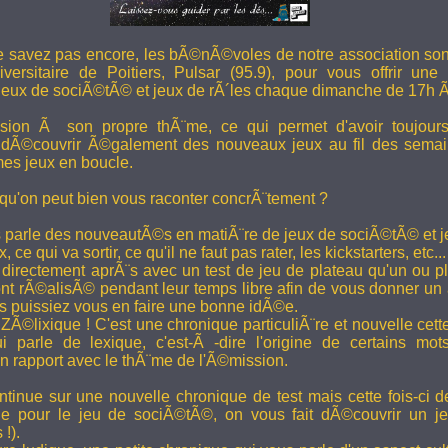
e savez pas encore, les bÃ©nÃ©voles de notre association son
versitaire de Poitiers, Pulsar (95.9), pour vous offrir une
eux de sociÃ©tÃ© et jeux de rÃ´les chaque dimanche de 17h 
ion Ã son propre thÃ¨me, ce qui permet d'avoir toujour
 dÃ©couvrir Ã©galement des nouveaux jeux au fil des semai
es jeux en boucle.
 qu'on peut bien vous raconter concrÃ¨tement ?
 parle des nouveautÃ©s en matiÃ¨re de jeux de sociÃ©tÃ© et je
 ce qui va sortir, ce qu'il ne faut pas rater, les kickstarters, etc...
rectement aprÃ¨s avec un test de jeu de plateau qu'un ou p
 rÃ©alisÃ© pendant leur temps libre afin de vous donner un a
us puissiez vous en faire une bonne idÃ©e.
e ZÃ©lixique ! C'est une chronique particuliÃ¨re et nouvelle c
i parle de lexique, c'est-Ã -dire l'origine de certains mo
rapport avec le thÃ¨me de l'Ã©mission.
tinue sur une nouvelle chronique de test mais cette fois-ci de
ue pour le jeu de sociÃ©tÃ©, on vous fait dÃ©couvrir un je
 !).