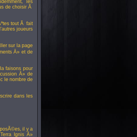
idemment, les
us de choisir Ã
tes tout Ã fait
'autres joueurs
ller sur la page
ments Â» et de
a faisons pour
scussion Â» de
ec le nombre de
scrire dans les
posÃ©es, il y a
erra Ignis Â»