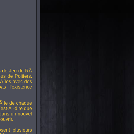
s de Jeu de RÃ
us de Poitiers.
Ã´les avec des
s l'existence
RÃ´le de chaque
est-Ã -dire que
 dans un nouvel
uvrir.
ent plusieurs