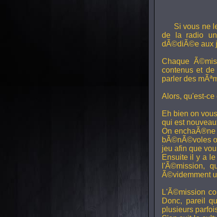
Si vous ne l
de la radio uni
dÃ©diÃ©e aux j
Chaque Ã©miss
contenus et de
parler des mÃªm
Alors, qu'est-ce
Eh bien on vous
qui est nouveaux,
On enchaÃ®ne di
bÃ©nÃ©voles ont
jeu afin que vo
Ensuite il y a l
l'Ã©mission, qu
Ã©videmment un 
L'Ã©mission con
Donc, pareil q
plusieurs parfois