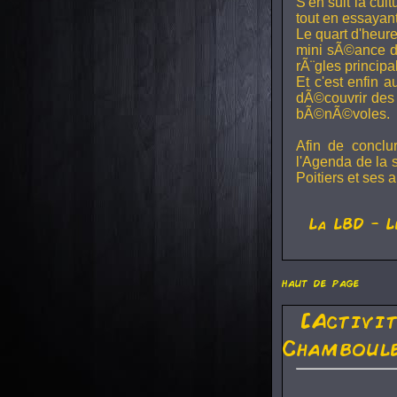
S'en suit la cul
tout en essayan
Le quart d'heure
mini sÃ©ance de
rÃ¨gles principa
Et c'est enfin a
dÃ©couvrir des 
bÃ©nÃ©voles.
Afin de conclu
l'Agenda de la 
Poitiers et ses a
La
LBD
- L
haut de page
[Activi
Chamboule