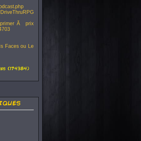
podcast.php
 DriveThruRPG
mprimer Ã prix
44703
ois Faces ou Le
es (174384)
iques