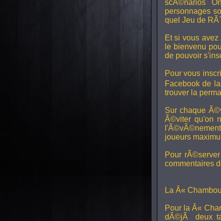
scÃ©narios On
personnages son
quel Jeu de RÃ´
Et si vous avez
le bienvenu pou
de pouvoir s'in
Pour vous inscri
Facebook de l
trouver la perm
Sur chaque Ã©v
Ã©viter qu'on 
l'Ã©vÃ©nement, 
joueurs maximum 
Pour rÃ©server 
commentaires de
La Â« Chamboul
Pour la Â« Cham
dÃ©jÃ deux ta