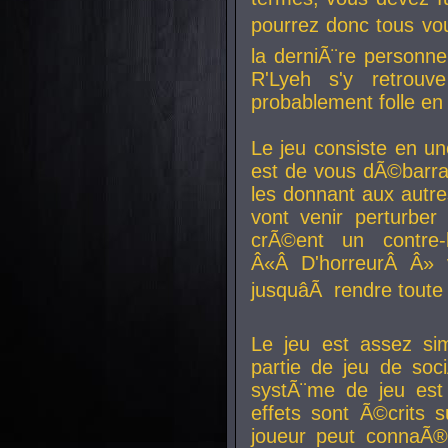
pourrez donc tous vous
la derniÃ¨re personne
R'Lyeh s'y retro
probablement folle en
Le jeu consiste en une
est de vous dÃ©barra
les donnant aux aut
vont venir perturber 
crÃ©ent un contre-
Â«Â D'horreurÂ Â» 
jusquâÃ rendre tout
Le jeu est assez si
partie de jeu de soc
systÃ¨me de jeu est
effets sont Ã©crits 
joueur peut connaÃ®