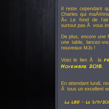
Il reste cependant q
Charles qui maÃ®tri
Â« Le fond de l'air
surtout pas Ã vous ins
De plus, encore une f
une table, lancez-v
nouveaux MJs !
p
Voici le lien Ã la
Novembre 2018
.
En attendant lundi, n
Ã tous un excellent w
La
LBD
- Le 3/11/20