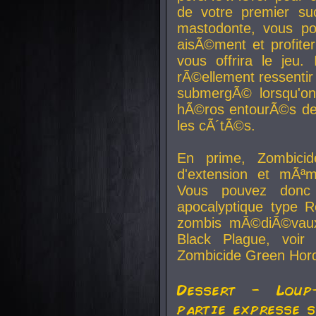
de votre premier su
mastodonte, vous po
aisÃ©ment et profite
vous offrira le jeu.
rÃ©ellement ressentir 
submergÃ© lorsqu'on 
hÃ©ros entourÃ©s de
les cÃ´tÃ©s.
En prime, Zombicide
d'extension et mÃªm
Vous pouvez donc 
apocalyptique type R
zombis mÃ©diÃ©vaux-
Black Plague, voi
Zombicide Green Hor
Dessert - Loup
partie expresse 