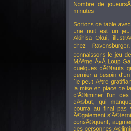
Nombre de joueurs
minutes
Sortons de table ave
une nuit est un je
Akihisa Okui, illus
chez Ravensburger.
connaissons le jeu d
MÃªme Â«Â Loup-Garo
quelques dÃ©fauts qu
dernier a besoin d'un
´le peut Ãªtre gratifi
la mise en place de l
d'Ã©liminer l'un des
dÃ©but, qui manque
pourra au final pas 
Ã©galement s'Ã©ternis
consÃ©quent, augment
des personnes Ã©limi