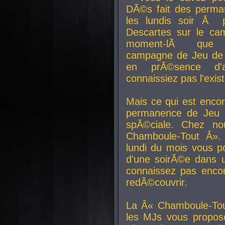
DÃ©s fait des perma
les lundis soir Ã 
Descartes sur le ca
moment-lÃ que v
campagne de Jeu de 
en prÃ©sence d'a
connaissiez pas l'exi
Mais ce qui est encor
permanence de Jeu 
spÃ©ciale. Chez n
Chamboule-Tout Â». 
lundi du mois vous p
d'une soirÃ©e dans 
connaissez pas enco
redÃ©couvrir.
La Â« Chamboule-Tou
les MJs vous propos