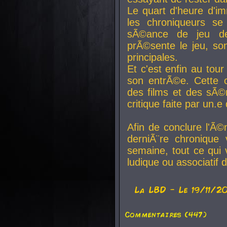
Le quart d'heure d'i
les chroniqueurs se
sÃ©ance de jeu de
prÃ©sente le jeu, son
principales.
Et c'est enfin au tour
son entrÃ©e. Cette c
des films et des sÃ©r
critique faite par un
Afin de conclure l'Ã©
derniÃ¨re chronique
semaine, tout ce qui 
ludique ou associatif 
La
LBD
- Le 19/11/2
Commentaires (447)