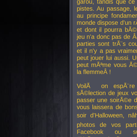
garou, tandis que ce 
pistes. Au passage, le
au principe fondamen
monde dispose d'un rÃ´
et dont il pourra bÃ©
jeu n'a donc pas de 
parties sont trÃ¨s c
et il n'y a pas vraime
peut jouer lui aussi.
peut mÃªme vous Ã©di
la flemmeÂ !
VoilÃ on espÃ¨re 
sÃ©lection de jeux vo
passer une soirÃ©e d
vous laissera de bons
soir d'Halloween, nâ
photos de vos parti
Facebook ou su