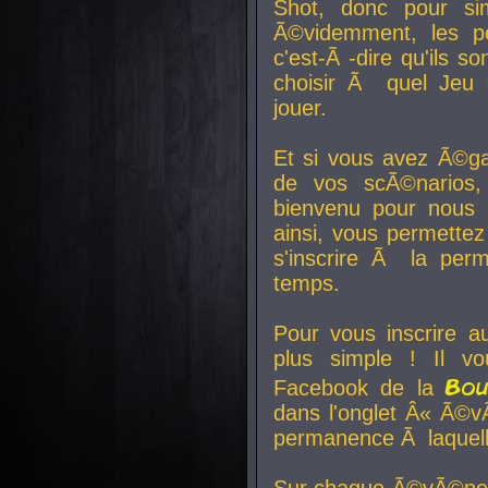
Shot, donc pour si
Ã©videmment, les pe
c'est-Ã -dire qu'ils
choisir Ã quel Jeu 
jouer.
Et si vous avez Ã©ga
de vos scÃ©narios,
bienvenu pour nous 
ainsi, vous permettez
s'inscrire Ã la per
temps.
Pour vous inscrire a
plus simple ! Il vo
Bo
Facebook de la
dans l'onglet Â« Ã©v
permanence Ã laquelle
Sur chaque Ã©vÃ©nem