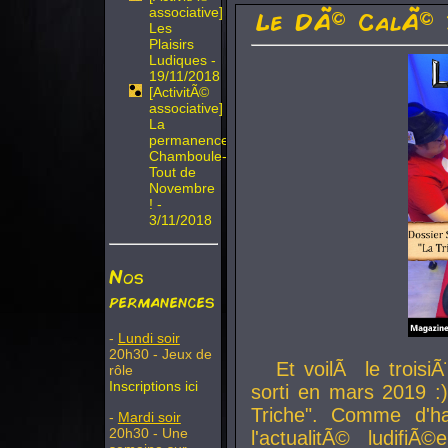
associative]
Le DÃ© CalÃ© 
Les
Plaisirs
Ludiques -
19/11/2018
[ActivitÃ©
associative]
La
permanence
Chamboule-
Tout de
Novembre
! -
3/11/2018
Nos
permanences
-
Lundi soir
20h30 - Jeux de
Et voilÃ le troi
rôle
Inscriptions ici
sorti en mars 2019 :)
Triche". Comme d'ha
-
Mardi soir
20h30 - Une
l'actualitÃ© ludifi