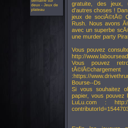
semaine sur
gratuite, des jeux,
deux - Jeux de
plateau
d'autres choses ! Da
jeux de sociÃ©tÃ© O
Rush. Nous avons Ã©
avec un superbe scÃ©
une murder party Pira
Vous pouvez consulte
http://www.laboursead
Vous pouvez ret
tÃ©lÃ©chargement
:https://www.driveth
Bourse--Ds
Si vous souhaitez o
papier, vous pouvez 
LuLu.com : http://w
contributorId=154470