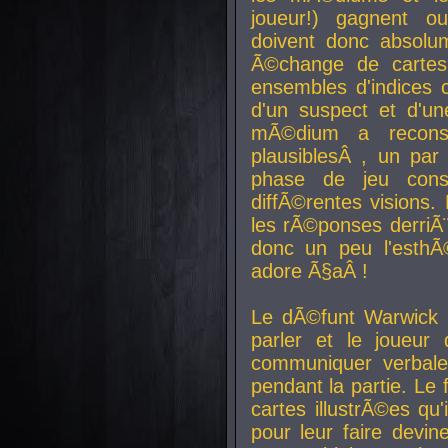
joueur!) gagnent o
doivent donc absolum
Ã©change de cartes
ensembles d'indices c
d'un suspect et d'u
mÃ©dium a reconst
plausiblesÂ , un pa
phase de jeu cons
diffÃ©rentes visions.
les rÃ©ponses derriÃ¨
donc un peu l'esthÃ
adore Ã§aÂ !
Le dÃ©funt Warwick 
parler et le joueur q
communiquer verbale
pendant la partie. Le
cartes illustrÃ©es q
pour leur faire devin