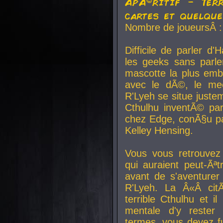
ApÃ©ritif - Ter
cartes et quelqu
Nombre de joueursÂ :
Difficile de parler d
les geeks sans parle
mascotte la plus emb
avec le dÃ©, le mee
R'Lyeh se situe juste
Cthulhu inventÃ© par
chez Edge, conÃ§u par
Kelley Hensing.
Vous vous retrouvez 
qui auraient peut-Ã
avant de s'aventurer
R'Lyeh. La Â«Â cit
terrible Cthulhu et i
mentale d'y rester 
termes, vous devez fu