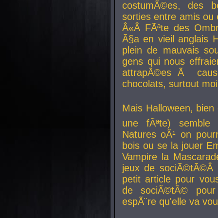
costumÃ©es, des b
sorties entre amis ou 
Â«Â FÃªte des Ombre
Ã§a en vieil anglais 
plein de mauvais sou
gens qui nous effraie
attrapÃ©es Ã caus
chocolats, surtout moi
Mais Halloween, bien q
une fÃªte) semble 
Natures oÃ¹ on pourr
bois ou se la jouer E
Vampire la Mascarade
jeux de sociÃ©tÃ©Â !
petit article pour vo
de sociÃ©tÃ© pour 
espÃ¨re qu'elle va vou