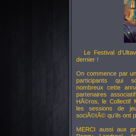
Le Festival d'Ult
dernier !
On commence par un 
participants qui s
nombreux cette an
partenaires associat
HÃ©ros, le Collecti
les sessions de j
sociÃ©tÃ© qu'ils ont
MERCI aussi aux pro