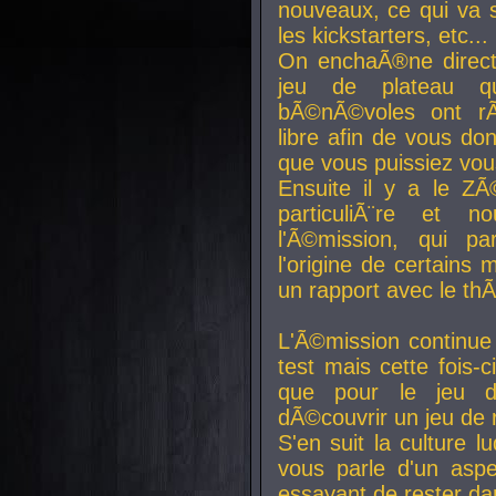
nouveaux, ce qui va so
les kickstarters, etc...
On enchaÃ®ne direct
jeu de plateau q
bÃ©nÃ©voles ont rÃ
libre afin de vous don
que vous puissiez vou
Ensuite il y a le ZÃ
particuliÃ¨re et 
l'Ã©mission, qui pa
l'origine de certains
un rapport avec le th
L'Ã©mission continue
test mais cette fois-c
que pour le jeu d
dÃ©couvrir un jeu de r
S'en suit la culture l
vous parle d'un aspe
essayant de rester da