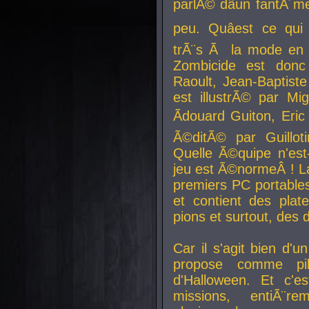
parlÃ© dâun fantÃ´me 
peu. Quâest ce qui
trÃ¨s Ã la mode en
Zombicide est donc
Raoult, Jean-Baptiste
est illustrÃ© par Mi
Ãdouard Guiton, Eric
Ã©ditÃ© par Guillot
Quelle Ã©quipe n'est
jeu est Ã©normeÂ ! La 
premiers PC portable
et contient des plat
pions et surtout, des d
Car il s'agit bien d'u
propose comme pil
d'Halloween. Et c'e
missions, entiÃ¨r