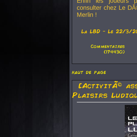
Enfin les joueurs p
consulter chez Le DÃ
Merlin !
La
LBD
- Le 22/3/2
Commentaires
(174430)
haut de page
[ActivitÃ© as
Plaisirs Ludiq