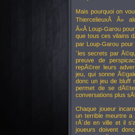
Mais pourquoi on vo
ThiercelieuxÂ Â» al
Â«Â Loup-Garou pour 
que tous ces vilain
par Loup-Garou pour u
´les secrets par Ã©qu
preuve de perspica
repÃ©rer leurs adver
jeu, qui sonne Ã©gale
donc un jeu de bluff 
permet de se dÃ©te
conversations plus sÃ
Chaque joueur incar
un terrible meurtre 
rÃ´de en ville et il s
joueurs doivent donc 