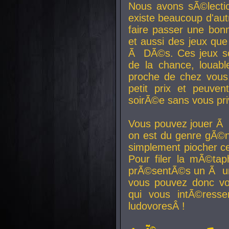
Nous avons sÃ©lectio
existe beaucoup d'autr
faire passer une bon
et aussi des jeux que
Ã DÃ©s. Ces jeux son
de la chance, louab
proche de chez vous.
petit prix et peuve
soirÃ©e sans vous pr
Vous pouvez jouer Ã 
on est du genre gÃ©n
simplement piocher ce
Pour filer la mÃ©tap
prÃ©sentÃ©s un Ã un
vous pouvez donc vo
qui vous intÃ©resse
ludovoresÂ !