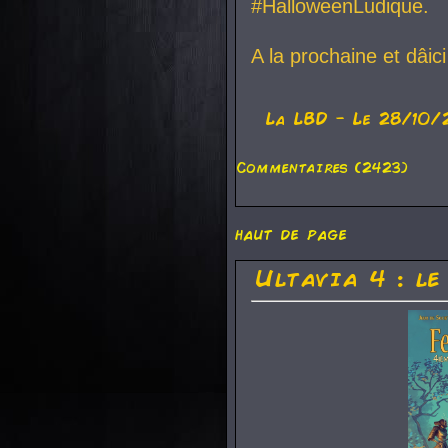
#HalloweenLudique.
A la prochaine et dâic
La
LBD
- Le 28/10/
Commentaires (2423)
haut de page
Ultavia 4 : le