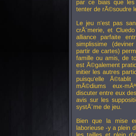
par ce biais que le
tenter de rÃ©soudre l
Le jeu n'est pas san
crÃ¨merie, et Clued
alliance parfaite e
simplissime (devine
partir de cartes) perm
famille ou amis, de t
est Ã©galement prati
initier les autres par
puisqu'elle Ã©tabli
mÃ©diums eux-mÃ
discuter entre eux de
avis sur les supposit
systÃ¨me de jeu.
Bien que la mise e
laborieuse -y a plein 
les tailles et plein d