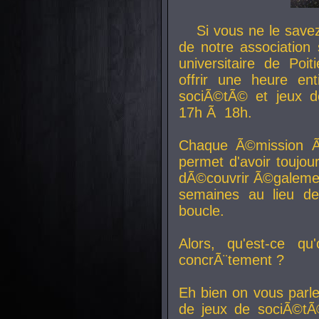
Si vous ne le sav
de notre association 
universitaire de Poit
offrir une heure en
sociÃ©tÃ© et jeux d
17h Ã 18h.
Chaque Ã©mission Ã
permet d'avoir toujo
dÃ©couvrir Ã©galemen
semaines au lieu d
boucle.
Alors, qu'est-ce qu
concrÃ¨tement ?
Eh bien on vous parl
de jeux de sociÃ©tÃ©