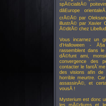
spÃ©cialitÃ© poitev
dâEurope orienta
crÃ©Ã© par Oleksand
illustrÃ© par Xavier 
Ã©ditÃ© chez Libellud
Vous incarnez un gr
d'Halloween - Ã§
rassemblent dans le
dÃ©funt ami, mons
convergence des pou
contacter le fantÃ´me
des visions afin de
horrible meurtre. Ca
assassinÃ©, et cert
vousÂ !
Mysterium est donc un
les mÃ©diums et le