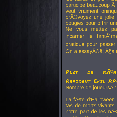
participe beaucoup Ã 
veut vraiment oniriq
prÃ©voyez une jolie
bougies pour offrir un
Ne vous mettez pa
incarner le fantÃ´m
pratique pour passer 
On a essayÃ©â¦ Ã§a n
Plat de rÃ©sis
Resident Evil R
Nombre de joueursÂ :
La fÃªte d'Halloween
tas de morts-vivants.
notre part de les nÃ©