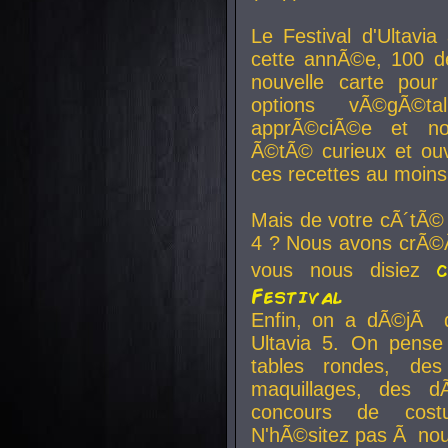
Le Festival d'Ultavia
cette annÃ©e, 100 de
nouvelle carte pour
options vÃ©gÃ©t
apprÃ©ciÃ©e et no
Ã©tÃ© curieux et ouv
ces recettes au moins
Mais de votre cÃ´tÃ©
4 ? Nous avons crÃ©Ã
vous nous disiez
Festival
Enfin, on a dÃ©jÃ de
Ultavia 5. On pens
tables rondes, des
maquillages, des d
concours de cost
N'hÃ©sitez pas Ã nous