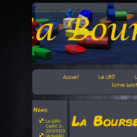
Accueil
La LBD
L
Notre ludo
News
La Bours
Le DÃ©
CalÃ© 3 -
22/3/2019
[ActivitÃ©