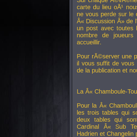
carte du lieu oÃ¹ nou
ne vous perde sur le 
Â« Discussion Â» de 
un post avec toutes 
nombre de joueurs
accueillir.
Pour rÃ©server une pl
il vous suffit de vou
de la publication et n
La Â« Chamboule-Tout
Pour la Â« Chamboul
les trois tables qui
deux tables qui so
Cardinal
Â« Sub Ter
Hadrien et
Changelin
p