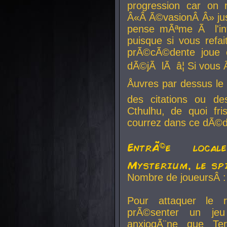
progression car on 
Â«Â Ã©vasionÂ Â» jusq
pense mÃªme Ã l'inf
puisque si vous refai
prÃ©cÃ©dente joue e
dÃ©jÃ lÃ â¦ Si vous 
Åuvres par dessus l
des citations ou d
Cthulhu, de quoi f
courrez dans ce dÃ©da
EntrÃ©e local
Mysterium, le sp
Nombre de joueursÂ :
Pour attaquer le 
prÃ©senter un je
anxiogÃ¨ne que Te