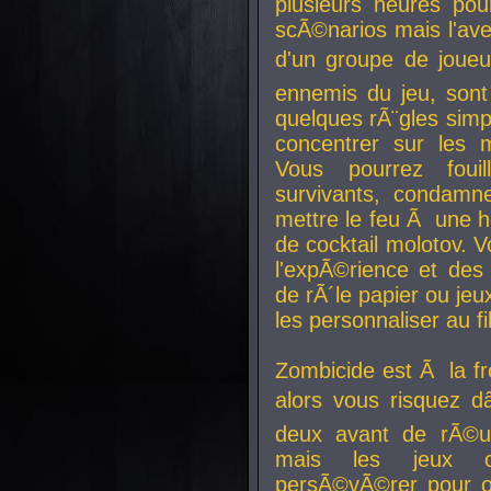
plusieurs heures pour
scÃ©narios mais l'av
d'un groupe de joueur
ennemis du jeu, sont
quelques rÃ¨gles simp
concentrer sur les 
Vous pourrez foui
survivants, condamn
mettre le feu Ã une
de cocktail molotov. 
l'expÃ©rience et de
de rÃ´le papier ou je
les personnaliser au fil
Zombicide est Ã la fr
alors vous risquez d
deux avant de rÃ©us
mais les jeux co
persÃ©vÃ©rer pour ob