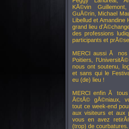
Peggy Landreal, A
KÃ©vin Guillemont
GuÃ©rin, Michael Maur
Libellud et Amandine H
grand lieu d'Ã©chang
des professions lud
participants et prÃ©se
MERCI aussi Ã nos pa
Poitiers, l'Universit
nous ont soutenu, log
et sans qui le Festiv
eu (de) lieu !
MERCI enfin Ã tous
Ã©tÃ© gÃ©niaux, v
tout ce week-end pour
aux visiteurs et aux
vous en avez retirÃ
(trop) de courbatures.