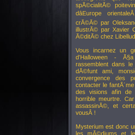
spÃ©cialitÃ© poitev
dâEurope orienta
crÃ©Ã© par Oleksand
illustrÃ© par Xavier 
Ã©ditÃ© chez Libellud
Vous incarnez un gr
d'Halloween - Ã§
rassemblent dans le
dÃ©funt ami, mons
convergence des pou
contacter le fantÃ´me
des visions afin de
horrible meurtre. Ca
assassinÃ©, et cert
vousÂ !
Mysterium est donc un
les mÃ©diums et le