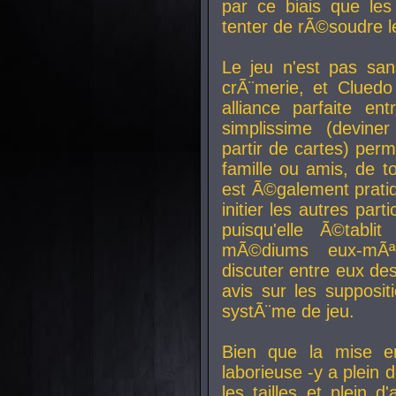
par ce biais que le
tenter de rÃ©soudre l
Le jeu n'est pas san
crÃ¨merie, et Clued
alliance parfaite e
simplissime (devine
partir de cartes) perm
famille ou amis, de t
est Ã©galement prati
initier les autres par
puisqu'elle Ã©tabli
mÃ©diums eux-mÃ
discuter entre eux de
avis sur les supposit
systÃ¨me de jeu.
Bien que la mise e
laborieuse -y a plein 
les tailles et plein d