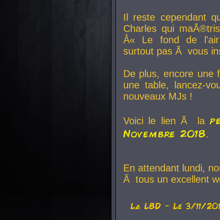
Il reste cependant q
Charles qui maÃ®tri
Â« Le fond de l'air
surtout pas Ã vous ins
De plus, encore une f
une table, lancez-v
nouveaux MJs !
p
Voici le lien Ã la
Novembre 2018
.
En attendant lundi, n
Ã tous un excellent w
La
LBD
- Le 3/11/20