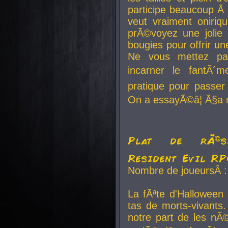
participe beaucoup Ã 
veut vraiment oniriq
prÃ©voyez une jolie
bougies pour offrir un
Ne vous mettez pa
incarner le fantÃ´m
pratique pour passer 
On a essayÃ©â¦ Ã§a n
Plat de rÃ©sis
Resident Evil R
Nombre de joueursÂ :
La fÃªte d'Halloween
tas de morts-vivants.
notre part de les nÃ©