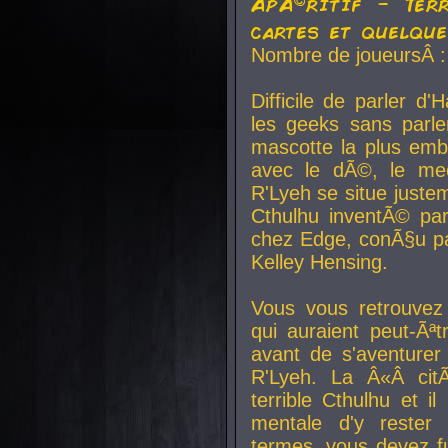
ApÃ©ritif - Ter
cartes et quelqu
Nombre de joueursÂ :
Difficile de parler d
les geeks sans parle
mascotte la plus emb
avec le dÃ©, le mee
R'Lyeh se situe juste
Cthulhu inventÃ© par
chez Edge, conÃ§u par
Kelley Hensing.
Vous vous retrouvez 
qui auraient peut-Ã
avant de s'aventurer
R'Lyeh. La Â«Â cit
terrible Cthulhu et i
mentale d'y rester 
termes, vous devez fu