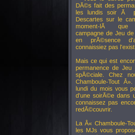
DÃ©s fait des perma
les lundis soir Ã 
Descartes sur le ca
moment-lÃ que v
campagne de Jeu de 
en prÃ©sence d'a
connaissiez pas l'exi
Mais ce qui est encor
permanence de Jeu 
spÃ©ciale. Chez n
Chamboule-Tout Â». 
lundi du mois vous p
d'une soirÃ©e dans 
connaissez pas enco
redÃ©couvrir.
La Â« Chamboule-Tou
les MJs vous propos