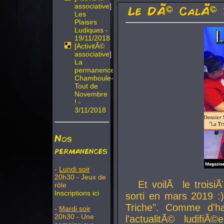
associative]
Le DÃ© CalÃ© 
Les
Plaisirs
Ludiques -
19/11/2018
[ActivitÃ©
associative]
La
permanence
Chamboule-
Tout de
Novembre
! -
3/11/2018
Nos
permanences
-
Lundi soir
20h30 - Jeux de
Et voilÃ le troi
rôle
Inscriptions ici
sorti en mars 2019 :)
Triche". Comme d'ha
-
Mardi soir
20h30 - Une
l'actualitÃ© ludifi