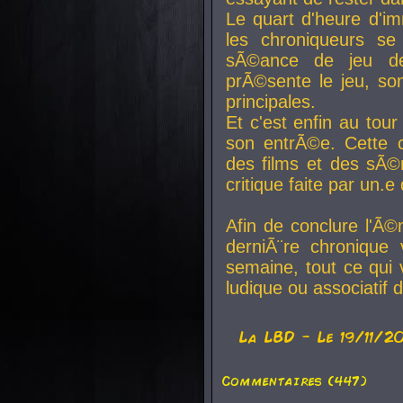
Le quart d'heure d'i
les chroniqueurs se
sÃ©ance de jeu de
prÃ©sente le jeu, son
principales.
Et c'est enfin au tour
son entrÃ©e. Cette c
des films et des sÃ©r
critique faite par un
Afin de conclure l'Ã©
derniÃ¨re chronique
semaine, tout ce qui 
ludique ou associatif 
La
LBD
- Le 19/11/2
Commentaires (447)