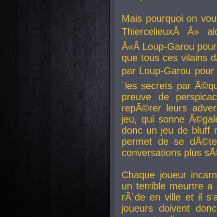
Mais pourquoi on vo
ThiercelieuxÂ Â» al
Â«Â Loup-Garou pour 
que tous ces vilain
par Loup-Garou pour u
´les secrets par Ã©qu
preuve de perspica
repÃ©rer leurs adver
jeu, qui sonne Ã©gale
donc un jeu de bluff 
permet de se dÃ©te
conversations plus sÃ
Chaque joueur incar
un terrible meurtre 
rÃ´de en ville et il s
joueurs doivent donc 