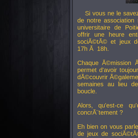
Si vous ne le sav
de notre association 
universitaire de Poit
offrir une heure en
sociÃ©tÃ© et jeux d
17h Ã 18h.
Chaque Ã©mission Ã
permet d'avoir toujo
dÃ©couvrir Ã©galemen
semaines au lieu d
boucle.
Alors, qu'est-ce qu
concrÃ¨tement ?
Eh bien on vous parl
de jeux de sociÃ©tÃ©