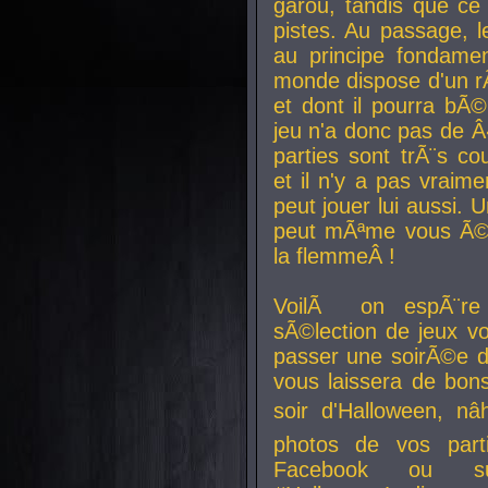
garou, tandis que ce 
pistes. Au passage, le
au principe fondamen
monde dispose d'un rÃ´
et dont il pourra bÃ©
jeu n'a donc pas de 
parties sont trÃ¨s c
et il n'y a pas vraime
peut jouer lui aussi.
peut mÃªme vous Ã©di
la flemmeÂ !
VoilÃ on espÃ¨re 
sÃ©lection de jeux vo
passer une soirÃ©e d
vous laissera de bons
soir d'Halloween, nâ
photos de vos parti
Facebook ou su