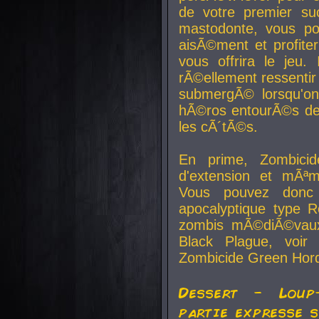
de votre premier su
mastodonte, vous po
aisÃ©ment et profite
vous offrira le jeu.
rÃ©ellement ressentir 
submergÃ© lorsqu'on 
hÃ©ros entourÃ©s de
les cÃ´tÃ©s.
En prime, Zombicide
d'extension et mÃªm
Vous pouvez donc 
apocalyptique type R
zombis mÃ©diÃ©vaux-
Black Plague, voi
Zombicide Green Hor
Dessert - Loup
partie expresse 