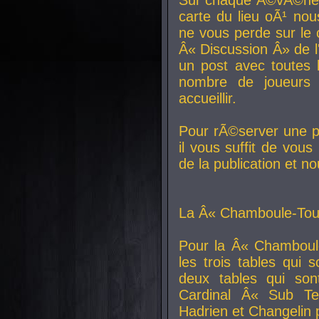
carte du lieu oÃ¹ nou
ne vous perde sur le 
Â« Discussion Â» de 
un post avec toutes 
nombre de joueurs
accueillir.
Pour rÃ©server une pl
il vous suffit de vou
de la publication et n
La Â« Chamboule-Tout
Pour la Â« Chamboul
les trois tables qui
deux tables qui so
Cardinal
Â« Sub Ter
Hadrien et
Changelin
p