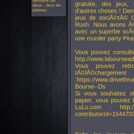
semaine sur
gratuite, des jeux,
deux - Jeux de
plateau
d'autres choses ! Da
jeux de sociÃ©tÃ© O
Rush. Nous avons Ã©
avec un superbe scÃ©
une murder party Pira
Vous pouvez consulte
http://www.laboursead
Vous pouvez ret
tÃ©lÃ©chargement
:https://www.driveth
Bourse--Ds
Si vous souhaitez o
papier, vous pouvez 
LuLu.com : http://w
contributorId=154470