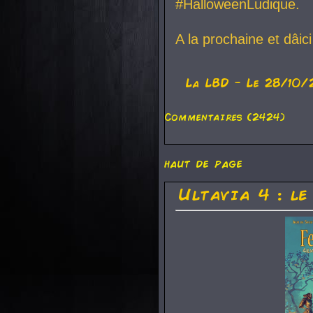
#HalloweenLudique.
A la prochaine et dâic
La
LBD
- Le 28/10/
Commentaires (2424)
haut de page
Ultavia 4 : le