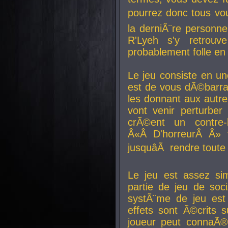
pourrez donc tous vous
la derniÃ¨re personne
R'Lyeh s'y retro
probablement folle en
Le jeu consiste en une
est de vous dÃ©barra
les donnant aux aut
vont venir perturber 
crÃ©ent un contre-
Â«Â D'horreurÂ Â» 
jusquâÃ rendre tout
Le jeu est assez si
partie de jeu de soc
systÃ¨me de jeu est
effets sont Ã©crits 
joueur peut connaÃ®