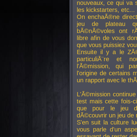
nouveaux, ce qui va so
les kickstarters, etc...
On enchaÃ®ne direct
jeu de plateau q
bÃ©nÃ©voles ont rÃ
libre afin de vous don
que vous puissiez vou
Ensuite il y a le ZÃ
particuliÃ¨re et 
l'Ã©mission, qui pa
l'origine de certains
un rapport avec le th
L'Ã©mission continue
test mais cette fois-c
que pour le jeu d
dÃ©couvrir un jeu de r
S'en suit la culture l
vous parle d'un aspe
essayant de rester da