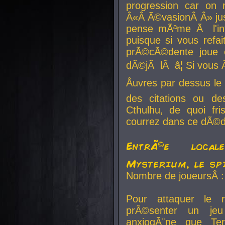
progression car on 
Â«Â Ã©vasionÂ Â» jusq
pense mÃªme Ã l'inf
puisque si vous refai
prÃ©cÃ©dente joue e
dÃ©jÃ lÃ â¦ Si vous 
Åuvres par dessus l
des citations ou d
Cthulhu, de quoi f
courrez dans ce dÃ©da
EntrÃ©e local
Mysterium, le sp
Nombre de joueursÂ :
Pour attaquer le 
prÃ©senter un je
anxiogÃ¨ne que Te