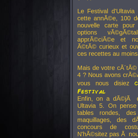
Le Festival d'Ultavia
cette annÃ©e, 100 de
nouvelle carte pour
options vÃ©gÃ©t
apprÃ©ciÃ©e et no
Ã©tÃ© curieux et ouv
ces recettes au moins
Mais de votre cÃ´tÃ©
4 ? Nous avons crÃ©Ã
vous nous disiez
Festival
Enfin, on a dÃ©jÃ de
Ultavia 5. On pens
tables rondes, des
maquillages, des d
concours de cost
N'hÃ©sitez pas Ã nous