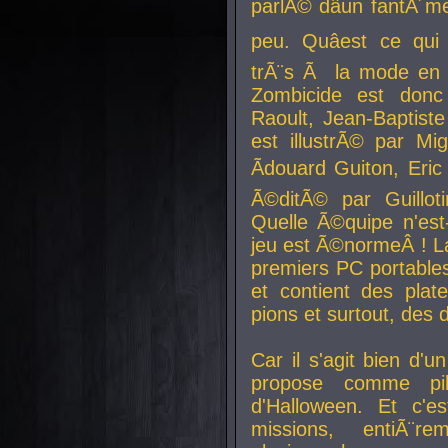
parlÃ© dâun fantÃ´me 
peu. Quâest ce qui
trÃ¨s Ã la mode en
Zombicide est donc
Raoult, Jean-Baptiste
est illustrÃ© par Mi
Ãdouard Guiton, Eric
Ã©ditÃ© par Guillot
Quelle Ã©quipe n'est
jeu est Ã©normeÂ ! La 
premiers PC portable
et contient des plat
pions et surtout, des d
Car il s'agit bien d'u
propose comme pil
d'Halloween. Et c'e
missions, entiÃ¨r