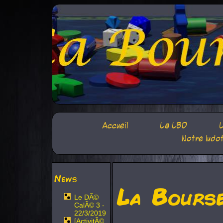
Accueil
La LBD
L
Notre ludo
News
La Bours
Le DÃ©
CalÃ© 3 -
22/3/2019
[ActivitÃ©