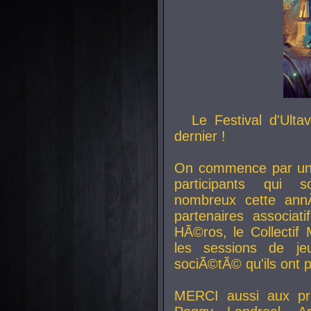
Le Festival d'Ult
dernier !
On commence par un 
participants qui s
nombreux cette an
partenaires associat
HÃ©ros, le Collecti
les sessions de j
sociÃ©tÃ© qu'ils ont
MERCI aussi aux pro