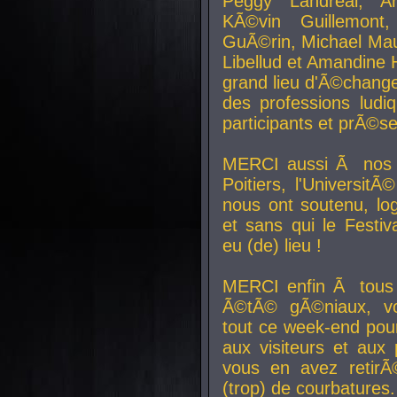
Peggy Landreal, A
KÃ©vin Guillemont
GuÃ©rin, Michael Maur
Libellud et Amandine H
grand lieu d'Ã©chang
des professions lud
participants et prÃ©se
MERCI aussi Ã nos pa
Poitiers, l'Universit
nous ont soutenu, log
et sans qui le Festiv
eu (de) lieu !
MERCI enfin Ã tous
Ã©tÃ© gÃ©niaux, v
tout ce week-end pour
aux visiteurs et aux
vous en avez retirÃ
(trop) de courbatures.