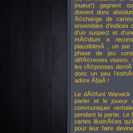
joueur!) gagnent o
doivent donc absolum
Ã©change de cartes
ensembles d'indices c
d'un suspect et d'u
mÃ©dium a reconst
plausiblesÂ , un pa
phase de jeu cons
diffÃ©rentes visions.
les rÃ©ponses derriÃ¨
donc un peu l'esthÃ
adore Ã§aÂ !
Le dÃ©funt Warwick 
parler et le joueur q
communiquer verbale
pendant la partie. Le
cartes illustrÃ©es q
pour leur faire devin