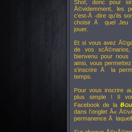
Shot, donc pour si
Ã©videmment, les pe
c'est-Ã -dire qu'ils
choisir Ã quel Jeu 
jouer.
Et si vous avez Ã©ga
de vos scÃ©narios,
bienvenu pour nous 
ainsi, vous permettez
s'inscrire Ã la per
temps.
Pour vous inscrire a
plus simple ! Il vo
Bo
Facebook de la
dans l'onglet Â« Ã©v
permanence Ã laquelle
Sur chaque Ã©vÃ©nem