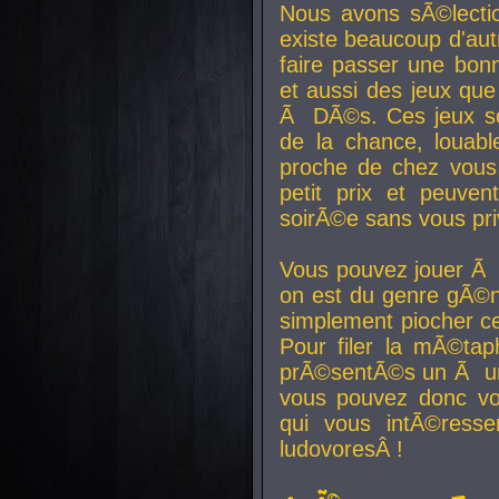
Nous avons sÃ©lectio
existe beaucoup d'autr
faire passer une bon
et aussi des jeux que
Ã DÃ©s. Ces jeux son
de la chance, louab
proche de chez vous.
petit prix et peuve
soirÃ©e sans vous pr
Vous pouvez jouer Ã 
on est du genre gÃ©n
simplement piocher ce
Pour filer la mÃ©tap
prÃ©sentÃ©s un Ã un
vous pouvez donc vo
qui vous intÃ©resse
ludovoresÂ !