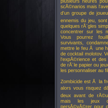
plusieurs heures pour
scÃ©narios mais l'av
d'un groupe de joueur
ennemis du jeu, sont
quelques rÃ¨gles simp
concentrer sur les 
Vous pourrez foui
survivants, condamn
mettre le feu Ã une
de cocktail molotov. 
l'expÃ©rience et de
de rÃ´le papier ou je
les personnaliser au fil
Zombicide est Ã la fr
alors vous risquez d
deux avant de rÃ©us
mais les jeux co
persÃ©vÃ©rer pour ob