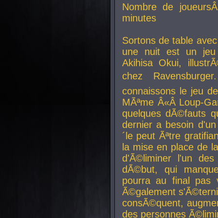
Nombre de joueurs
minutes
Sortons de table ave
une nuit est un je
Akihisa Okui, illus
chez Ravensburger.
connaissons le jeu d
MÃªme Â«Â Loup-Garo
quelques dÃ©fauts qu
dernier a besoin d'un
´le peut Ãªtre gratifi
la mise en place de l
d'Ã©liminer l'un des
dÃ©but, qui manque
pourra au final pas 
Ã©galement s'Ã©ternis
consÃ©quent, augment
des personnes Ã©limi