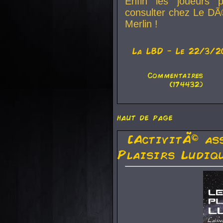
Enfin les joueurs p
consulter chez Le DÃ
Merlin !
La
LBD
- Le 22/3/2
Commentaires
(174432)
haut de page
[ActivitÃ© as
Plaisirs Ludiq