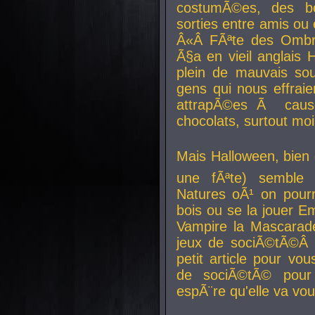
costumÃ©es, des b
sorties entre amis ou 
Â«Â FÃªte des Ombre
Ã§a en vieil anglais 
plein de mauvais sou
gens qui nous effraie
attrapÃ©es Ã caus
chocolats, surtout moi
Mais Halloween, bien q
une fÃªte) semble 
Natures oÃ¹ on pourr
bois ou se la jouer E
Vampire la Mascarade
jeux de sociÃ©tÃ©Â !
petit article pour vo
de sociÃ©tÃ© pour 
espÃ¨re qu'elle va vou