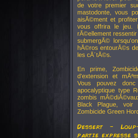
de votre premier su
mastodonte, vous po
aisÃ©ment et profite
vous offrira le jeu.
rÃ©ellement ressentir 
submergÃ© lorsqu'on 
hÃ©ros entourÃ©s de
les cÃ´tÃ©s.
En prime, Zombicide
d'extension et mÃªm
Vous pouvez donc 
apocalyptique type R
zombis mÃ©diÃ©vaux-
Black Plague, voi
Zombicide Green Hor
Dessert - Loup
partie expresse 