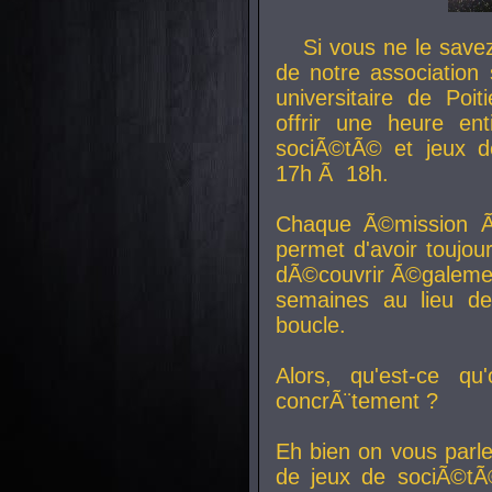
Si vous ne le sav
de notre association 
universitaire de Poit
offrir une heure en
sociÃ©tÃ© et jeux d
17h Ã 18h.
Chaque Ã©mission Ã
permet d'avoir toujo
dÃ©couvrir Ã©galemen
semaines au lieu d
boucle.
Alors, qu'est-ce qu
concrÃ¨tement ?
Eh bien on vous parl
de jeux de sociÃ©tÃ©