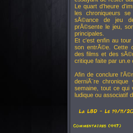
Le quart d'heure d'i
les chroniqueurs se
sÃ©ance de jeu de
prÃ©sente le jeu, son
principales.
Et c'est enfin au tour
son entrÃ©e. Cette c
des films et des sÃ©r
critique faite par un
Afin de conclure l'Ã©
derniÃ¨re chronique
semaine, tout ce qui 
ludique ou associatif 
La
LBD
- Le 19/11/2
Commentaires (447)