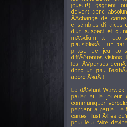
joueur!) gagnent o
doivent donc absolum
Ã©change de cartes
ensembles d'indices c
d'un suspect et d'u
mÃ©dium a reconst
plausiblesÂ , un pa
phase de jeu cons
diffÃ©rentes visions.
les rÃ©ponses derriÃ¨
donc un peu l'esthÃ
adore Ã§aÂ !
Le dÃ©funt Warwick 
parler et le joueur q
communiquer verbale
pendant la partie. Le
cartes illustrÃ©es q
pour leur faire devin