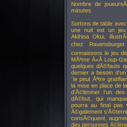
Nombre de joueurs
minutes
Sortons de table ave
une nuit est un je
Akihisa Okui, illus
chez Ravensburger.
connaissons le jeu d
MÃªme Â«Â Loup-Garo
quelques dÃ©fauts qu
dernier a besoin d'un
´le peut Ãªtre gratifi
la mise en place de l
d'Ã©liminer l'un des
dÃ©but, qui manque
pourra au final pas 
Ã©galement s'Ã©ternis
consÃ©quent, augment
des personnes Ã©limi