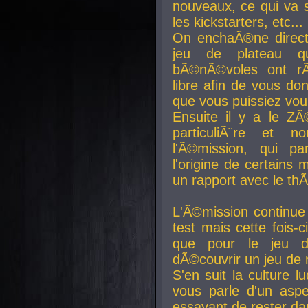
nouveaux, ce qui va so
les kickstarters, etc...
On enchaÃ®ne direct
jeu de plateau q
bÃ©nÃ©voles ont rÃ
libre afin de vous don
que vous puissiez vou
Ensuite il y a le ZÃ
particuliÃ¨re et 
l'Ã©mission, qui pa
l'origine de certains
un rapport avec le th
L'Ã©mission continue
test mais cette fois-c
que pour le jeu d
dÃ©couvrir un jeu de r
S'en suit la culture l
vous parle d'un aspe
essayant de rester da