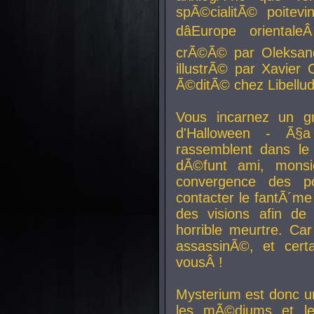
spÃ©cialitÃ© poitev
dâEurope orienta
crÃ©Ã© par Oleksand
illustrÃ© par Xavier 
Ã©ditÃ© chez Libellud
Vous incarnez un gr
d'Halloween - Ã§
rassemblent dans le
dÃ©funt ami, mons
convergence des pou
contacter le fantÃ´me
des visions afin de
horrible meurtre. Ca
assassinÃ©, et cert
vousÂ !
Mysterium est donc un
les mÃ©diums et le