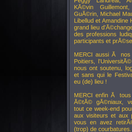
Peggy Landreal, A
KÃ©vin Guillemont
GuÃ©rin, Michael Maur
Libellud et Amandine H
grand lieu d'Ã©chang
des professions lud
participants et prÃ©se
MERCI aussi Ã nos pa
Poitiers, l'Universit
nous ont soutenu, log
et sans qui le Festiv
eu (de) lieu !
MERCI enfin Ã tous
Ã©tÃ© gÃ©niaux, v
tout ce week-end pour
aux visiteurs et aux
vous en avez retirÃ
(trop) de courbatures.