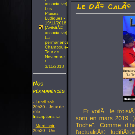
associative]
Le DÃ© CalÃ© 
Les
Plaisirs
Ludiques -
19/11/2018
[ActivitÃ©
associative]
La
permanence
Chamboule-
Tout de
Novembre
! -
3/11/2018
Nos
permanences
-
Lundi soir
20h30 - Jeux de
Et voilÃ le troi
rôle
Inscriptions ici
sorti en mars 2019 :)
Triche". Comme d'ha
-
Mardi soir
20h30 - Une
l'actualitÃ© ludifi