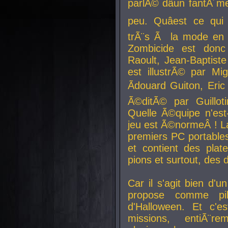
parlÃ© dâun fantÃ´me 
peu. Quâest ce qui
trÃ¨s Ã la mode en
Zombicide est donc
Raoult, Jean-Baptiste
est illustrÃ© par Mi
Ãdouard Guiton, Eric
Ã©ditÃ© par Guillot
Quelle Ã©quipe n'est
jeu est Ã©normeÂ ! La 
premiers PC portable
et contient des plat
pions et surtout, des d
Car il s'agit bien d'u
propose comme pil
d'Halloween. Et c'e
missions, entiÃ¨r