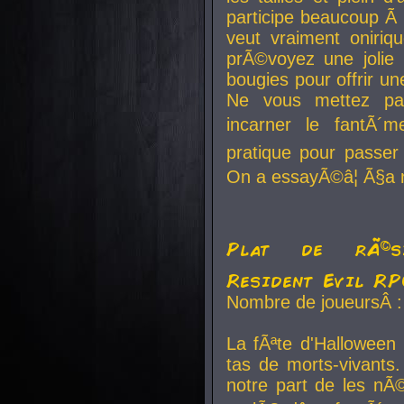
participe beaucoup Ã 
veut vraiment oniriq
prÃ©voyez une jolie
bougies pour offrir un
Ne vous mettez pa
incarner le fantÃ´m
pratique pour passer 
On a essayÃ©â¦ Ã§a n
Plat de rÃ©sis
Resident Evil R
Nombre de joueursÂ :
La fÃªte d'Halloween
tas de morts-vivants.
notre part de les nÃ©