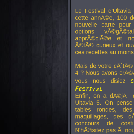
Le Festival d'Ultavia
cette annÃ©e, 100 de
nouvelle carte pour
options vÃ©gÃ©t
apprÃ©ciÃ©e et no
Ã©tÃ© curieux et ouv
ces recettes au moins
Mais de votre cÃ´tÃ©
4 ? Nous avons crÃ©Ã
vous nous disiez
Festival
Enfin, on a dÃ©jÃ de
Ultavia 5. On pens
tables rondes, des
maquillages, des d
concours de cost
N'hÃ©sitez pas Ã nous