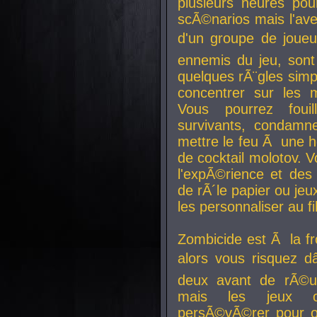
plusieurs heures pour
scÃ©narios mais l'av
d'un groupe de joueur
ennemis du jeu, sont
quelques rÃ¨gles simp
concentrer sur les 
Vous pourrez foui
survivants, condamn
mettre le feu Ã une
de cocktail molotov. 
l'expÃ©rience et de
de rÃ´le papier ou je
les personnaliser au fil
Zombicide est Ã la fr
alors vous risquez d
deux avant de rÃ©us
mais les jeux co
persÃ©vÃ©rer pour ob