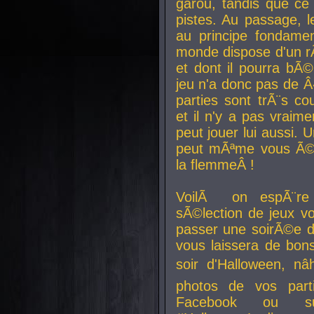
garou, tandis que ce 
pistes. Au passage, le
au principe fondamen
monde dispose d'un rÃ´
et dont il pourra bÃ©
jeu n'a donc pas de 
parties sont trÃ¨s c
et il n'y a pas vraime
peut jouer lui aussi.
peut mÃªme vous Ã©di
la flemmeÂ !
VoilÃ on espÃ¨re 
sÃ©lection de jeux vo
passer une soirÃ©e d
vous laissera de bons
soir d'Halloween, nâ
photos de vos parti
Facebook ou su