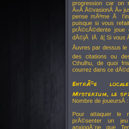
progression car on 
Â«Â Ã©vasionÂ Â» jusq
pense mÃªme Ã l'inf
puisque si vous refai
prÃ©cÃ©dente joue e
dÃ©jÃ lÃ â¦ Si vous 
Åuvres par dessus l
des citations ou d
Cthulhu, de quoi f
courrez dans ce dÃ©da
EntrÃ©e local
Mysterium, le sp
Nombre de joueursÂ :
Pour attaquer le 
prÃ©senter un je
anxiogÃ¨ne que Te