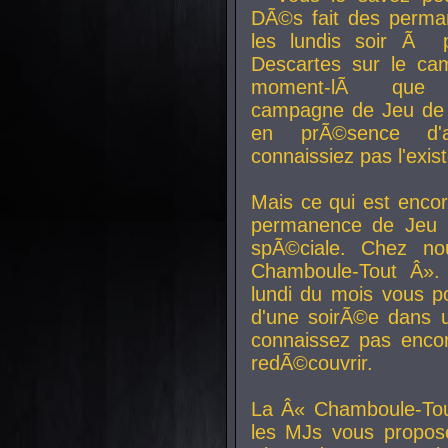
DÃ©s fait des perma
les lundis soir Ã 
Descartes sur le ca
moment-lÃ que v
campagne de Jeu de 
en prÃ©sence d'a
connaissiez pas l'exi
Mais ce qui est encor
permanence de Jeu 
spÃ©ciale. Chez n
Chamboule-Tout Â». 
lundi du mois vous p
d'une soirÃ©e dans 
connaissez pas enco
redÃ©couvrir.
La Â« Chamboule-Tou
les MJs vous propos