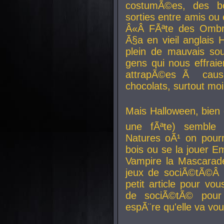
costumÃ©es, des b
sorties entre amis ou 
Â«Â FÃªte des Ombre
Ã§a en vieil anglais 
plein de mauvais sou
gens qui nous effraie
attrapÃ©es Ã caus
chocolats, surtout moi
Mais Halloween, bien q
une fÃªte) semble 
Natures oÃ¹ on pourr
bois ou se la jouer E
Vampire la Mascarade
jeux de sociÃ©tÃ©Â !
petit article pour vo
de sociÃ©tÃ© pour 
espÃ¨re qu'elle va vou