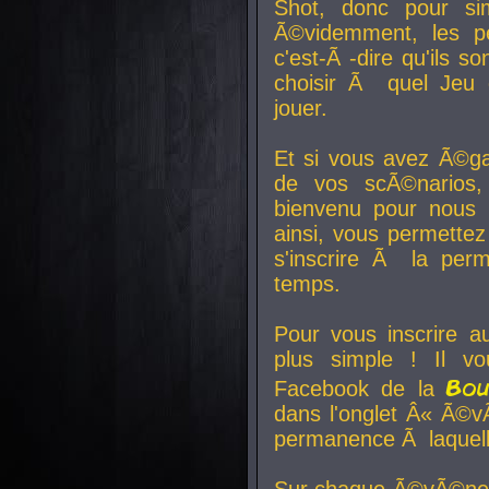
Shot, donc pour si
Ã©videmment, les pe
c'est-Ã -dire qu'ils
choisir Ã quel Jeu 
jouer.
Et si vous avez Ã©ga
de vos scÃ©narios,
bienvenu pour nous 
ainsi, vous permettez
s'inscrire Ã la per
temps.
Pour vous inscrire a
plus simple ! Il vo
Bo
Facebook de la
dans l'onglet Â« Ã©v
permanence Ã laquelle
Sur chaque Ã©vÃ©nem