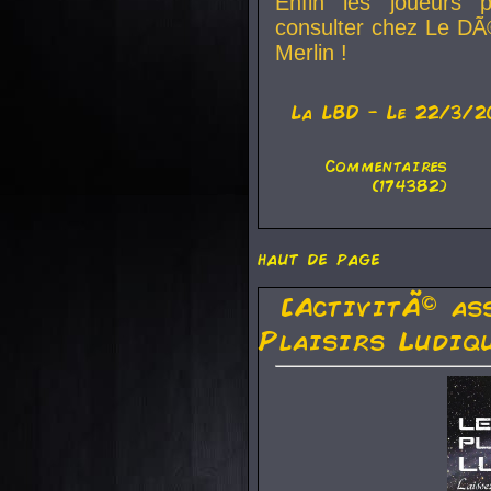
Enfin les joueurs p
consulter chez Le DÃ
Merlin !
La
LBD
- Le 22/3/2
Commentaires
(174382)
haut de page
[ActivitÃ© as
Plaisirs Ludiq