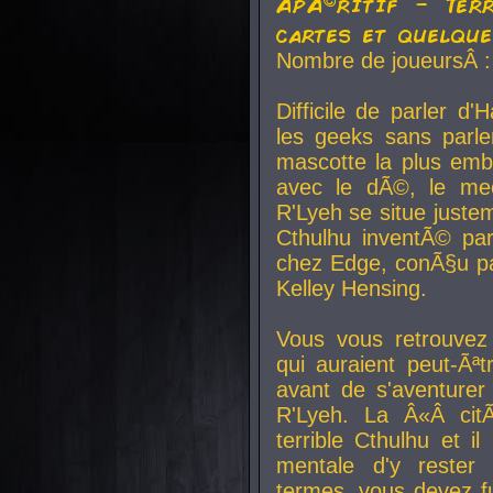
ApÃ©ritif - Ter
cartes et quelqu
Nombre de joueursÂ :
Difficile de parler d
les geeks sans parle
mascotte la plus emb
avec le dÃ©, le mee
R'Lyeh se situe juste
Cthulhu inventÃ© par
chez Edge, conÃ§u par
Kelley Hensing.
Vous vous retrouvez 
qui auraient peut-Ã
avant de s'aventurer
R'Lyeh. La Â«Â cit
terrible Cthulhu et i
mentale d'y rester 
termes, vous devez fu