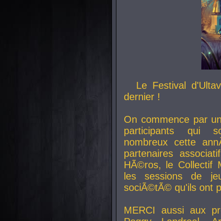
Le Festival d'Ult
dernier !
On commence par un 
participants qui s
nombreux cette an
partenaires associat
HÃ©ros, le Collecti
les sessions de j
sociÃ©tÃ© qu'ils ont
MERCI aussi aux pro