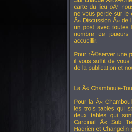
carte du lieu oÃ¹ nou
ne vous perde sur le 
Â« Discussion Â» de 
un post avec toutes 
nombre de joueurs
accueillir.
Pour rÃ©server une pl
il vous suffit de vou
de la publication et n
La Â« Chamboule-Tout
Pour la Â« Chamboul
les trois tables qui
deux tables qui so
Cardinal
Â« Sub Ter
Hadrien et
Changelin
p