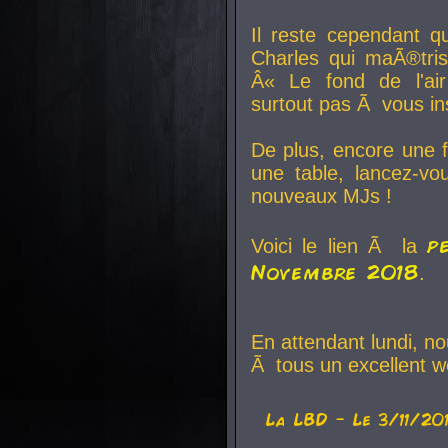
Il reste cependant q
Charles qui maÃ®tri
Â« Le fond de l'air
surtout pas Ã vous ins
De plus, encore une f
une table, lancez-v
nouveaux MJs !
p
Voici le lien Ã la
Novembre 2018
.
En attendant lundi, n
Ã tous un excellent w
La
LBD
- Le 3/11/20