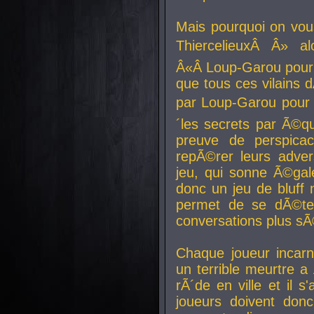
Mais pourquoi on vo
ThiercelieuxÂ Â» al
Â«Â Loup-Garou pour 
que tous ces vilain
par Loup-Garou pour u
´les secrets par Ã©qu
preuve de perspica
repÃ©rer leurs adver
jeu, qui sonne Ã©gale
donc un jeu de bluff 
permet de se dÃ©te
conversations plus sÃ
Chaque joueur incar
un terrible meurtre 
rÃ´de en ville et il s
joueurs doivent donc 