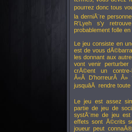
pourrez donc tous vous
la derniÃ¨re personne
R'Lyeh s'y retro
probablement folle en
Le jeu consiste en une
est de vous dÃ©barra
les donnant aux aut
vont venir perturber 
crÃ©ent un contre-
Â«Â D'horreurÂ Â» 
jusquâÃ rendre tout
Le jeu est assez si
partie de jeu de soc
systÃ¨me de jeu est
effets sont Ã©crits 
joueur peut connaÃ®