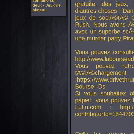
semaine sur
gratuite, des jeux,
deux - Jeux de
plateau
d'autres choses ! Da
jeux de sociÃ©tÃ© O
Rush. Nous avons Ã©
avec un superbe scÃ©
une murder party Pira
Vous pouvez consulte
http://www.laboursead
Vous pouvez ret
tÃ©lÃ©chargement
:https://www.driveth
Bourse--Ds
Si vous souhaitez o
papier, vous pouvez 
LuLu.com : http://w
contributorId=154470