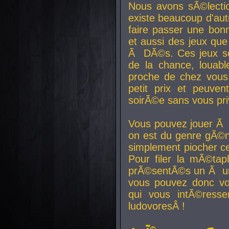
Nous avons sÃ©lectio
existe beaucoup d'autr
faire passer une bon
et aussi des jeux que
Ã DÃ©s. Ces jeux son
de la chance, louab
proche de chez vous.
petit prix et peuve
soirÃ©e sans vous pr
Vous pouvez jouer Ã 
on est du genre gÃ©n
simplement piocher ce
Pour filer la mÃ©tap
prÃ©sentÃ©s un Ã un
vous pouvez donc vo
qui vous intÃ©resse
ludovoresÂ !