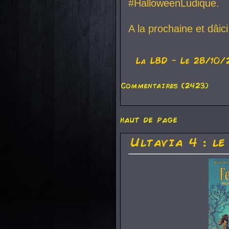
#HalloweenLudique.
A la prochaine et dâic
La
LBD
- Le 28/10/
Commentaires (2423)
haut de page
Ultavia 4 : le