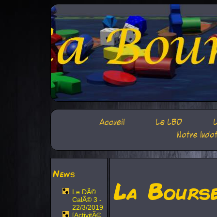
Accueil
La LBD
L
Notre ludo
News
La Bours
Le DÃ©
CalÃ© 3 -
22/3/2019
[ActivitÃ©