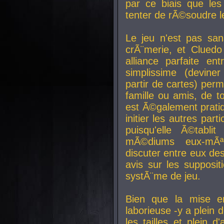
par ce biais que le
tenter de rÃ©soudre l
Le jeu n'est pas san
crÃ¨merie, et Clued
alliance parfaite e
simplissime (devine
partir de cartes) perm
famille ou amis, de t
est Ã©galement prati
initier les autres par
puisqu'elle Ã©tabli
mÃ©diums eux-mÃ
discuter entre eux de
avis sur les supposit
systÃ¨me de jeu.
Bien que la mise e
laborieuse -y a plein 
les tailles et plein d