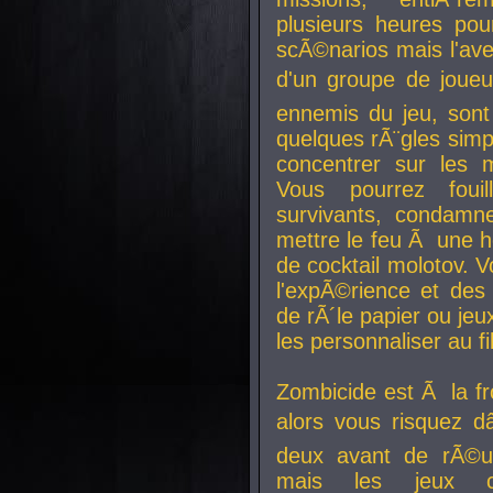
plusieurs heures pour
scÃ©narios mais l'av
d'un groupe de joueur
ennemis du jeu, sont
quelques rÃ¨gles simp
concentrer sur les 
Vous pourrez foui
survivants, condamn
mettre le feu Ã une
de cocktail molotov. 
l'expÃ©rience et de
de rÃ´le papier ou je
les personnaliser au fil
Zombicide est Ã la fr
alors vous risquez d
deux avant de rÃ©us
mais les jeux co