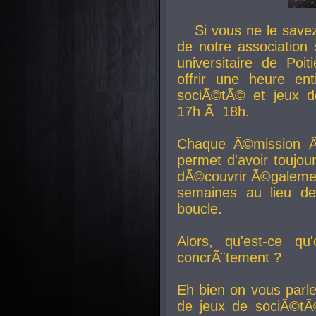
Si vous ne le sav
de notre association 
universitaire de Poit
offrir une heure en
sociÃ©tÃ© et jeux d
17h Ã 18h.
Chaque Ã©mission Ã
permet d'avoir toujo
dÃ©couvrir Ã©galemen
semaines au lieu d
boucle.
Alors, qu'est-ce qu
concrÃ¨tement ?
Eh bien on vous parl
de jeux de sociÃ©tÃ©