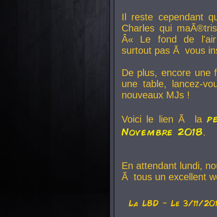
Il reste cependant q
Charles qui maÃ®tri
Â« Le fond de l'air
surtout pas Ã vous ins
De plus, encore une f
une table, lancez-v
nouveaux MJs !
p
Voici le lien Ã la
Novembre 2018
.
En attendant lundi, n
Ã tous un excellent w
La
LBD
- Le 3/11/20