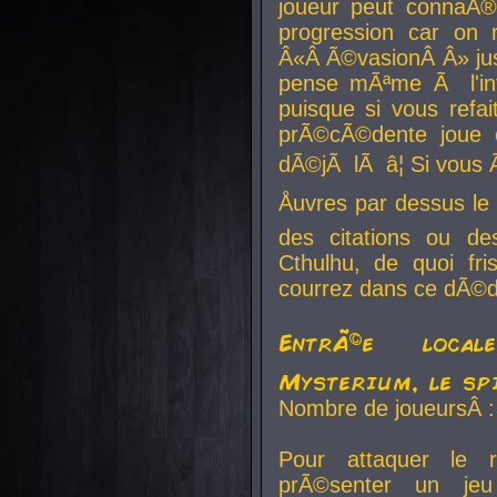
joueur peut connaÃ®
progression car on 
Â«Â Ã©vasionÂ Â» jusq
pense mÃªme Ã l'inf
puisque si vous refai
prÃ©cÃ©dente joue e
dÃ©jÃ lÃ â¦ Si vous 
Åuvres par dessus l
des citations ou d
Cthulhu, de quoi f
courrez dans ce dÃ©da
EntrÃ©e local
Mysterium, le sp
Nombre de joueursÂ :
Pour attaquer le 
prÃ©senter un je