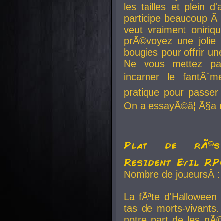
les tailles et plein d
participe beaucoup Ã 
veut vraiment oniriq
prÃ©voyez une jolie
bougies pour offrir un
Ne vous mettez pa
incarner le fantÃ´m
pratique pour passer 
On a essayÃ©â¦ Ã§a n
Plat de rÃ©sis
Resident Evil R
Nombre de joueursÂ :
La fÃªte d'Halloween
tas de morts-vivants.
notre part de les nÃ©