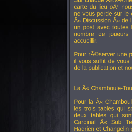
carte du lieu oÃ¹ nou
ne vous perde sur le 
Â« Discussion Â» de 
un post avec toutes 
nombre de joueurs
accueillir.
Pour rÃ©server une pl
il vous suffit de vou
de la publication et n
La Â« Chamboule-Tout
Pour la Â« Chamboul
les trois tables qui
deux tables qui so
Cardinal
Â« Sub Ter
Hadrien et
Changelin
p