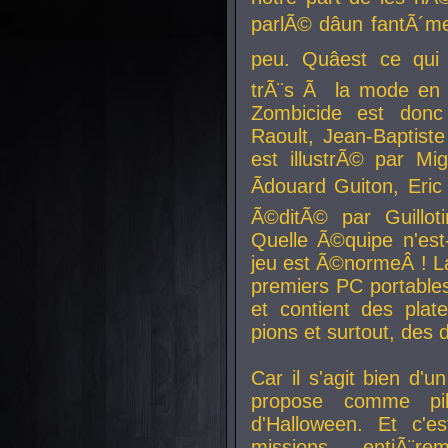
parlÃ© dâun fantÃ´me 
peu. Quâest ce qui
trÃ¨s Ã la mode en
Zombicide est donc
Raoult, Jean-Baptiste
est illustrÃ© par Mi
Ãdouard Guiton, Eric
Ã©ditÃ© par Guillot
Quelle Ã©quipe n'est
jeu est Ã©normeÂ ! La 
premiers PC portable
et contient des plat
pions et surtout, des d
Car il s'agit bien d'u
propose comme pil
d'Halloween. Et c'e
missions, entiÃ¨r