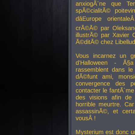
anxiogÃ¨ne que Te
spÃ©cialitÃ© poitev
dâEurope orienta
crÃ©Ã© par Oleksand
illustrÃ© par Xavier 
Ã©ditÃ© chez Libellud
Vous incarnez un gr
d'Halloween - Ã§
rassemblent dans le
dÃ©funt ami, mons
convergence des pou
contacter le fantÃ´me
des visions afin de
horrible meurtre. Ca
assassinÃ©, et cert
vousÂ !
Mysterium est donc un