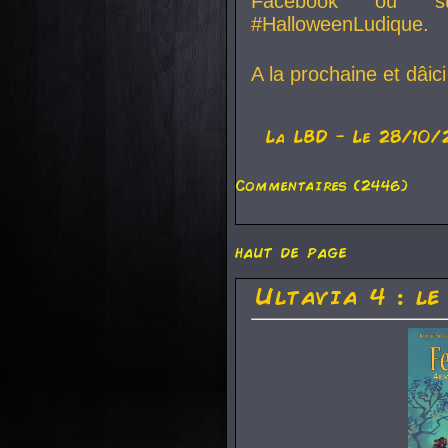
Facebook ou su
#HalloweenLudique.
A la prochaine et dâic
La
LBD
- Le 28/10/
Commentaires (2446)
haut de page
Ultavia 4 : le