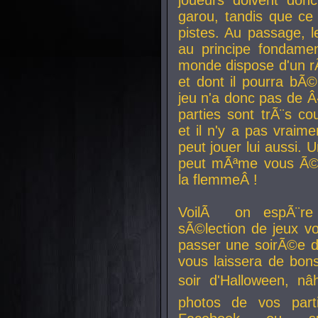
joueurs doivent donc 
garou, tandis que ce 
pistes. Au passage, le
au principe fondamen
monde dispose d'un rÃ´
et dont il pourra bÃ©
jeu n'a donc pas de 
parties sont trÃ¨s c
et il n'y a pas vraime
peut jouer lui aussi.
peut mÃªme vous Ã©di
la flemmeÂ !
VoilÃ on espÃ¨re 
sÃ©lection de jeux vo
passer une soirÃ©e d
vous laissera de bons
soir d'Halloween, nâ
photos de vos parti