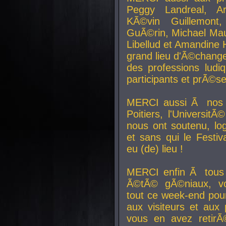
Peggy Landreal, A
KÃ©vin Guillemont
GuÃ©rin, Michael Maur
Libellud et Amandine H
grand lieu d'Ã©chang
des professions lud
participants et prÃ©se
MERCI aussi Ã nos pa
Poitiers, l'Universit
nous ont soutenu, log
et sans qui le Festiv
eu (de) lieu !
MERCI enfin Ã tous
Ã©tÃ© gÃ©niaux, v
tout ce week-end pour
aux visiteurs et aux
vous en avez retirÃ