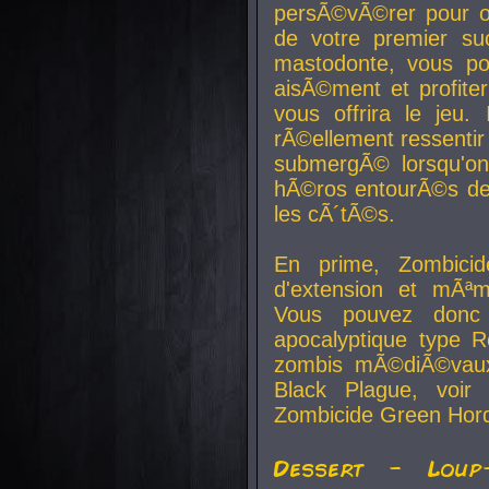
persÃ©vÃ©rer pour ob
de votre premier su
mastodonte, vous po
aisÃ©ment et profite
vous offrira le jeu.
rÃ©ellement ressentir 
submergÃ© lorsqu'on 
hÃ©ros entourÃ©s de
les cÃ´tÃ©s.
En prime, Zombicide
d'extension et mÃªm
Vous pouvez donc 
apocalyptique type R
zombis mÃ©diÃ©vaux-
Black Plague, voi
Zombicide Green Hor
Dessert - Loup