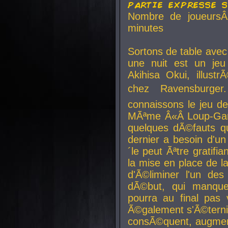
partie expresse 
Nombre de joueurs
minutes
Sortons de table ave
une nuit est un je
Akihisa Okui, illus
chez Ravensburger.
connaissons le jeu d
MÃªme Â«Â Loup-Garo
quelques dÃ©fauts qu
dernier a besoin d'un
´le peut Ãªtre gratifi
la mise en place de l
d'Ã©liminer l'un des
dÃ©but, qui manque
pourra au final pas 
Ã©galement s'Ã©ternis
consÃ©quent, augment