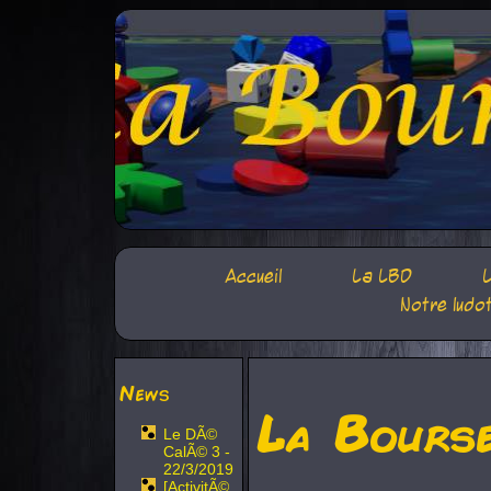
Accueil
La LBD
L
Notre ludo
News
La Bours
Le DÃ©
CalÃ© 3 -
22/3/2019
[ActivitÃ©