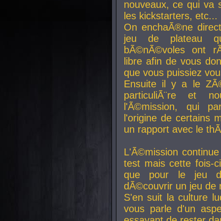
nouveaux, ce qui va so
les kickstarters, etc...
On enchaÃ®ne direct
jeu de plateau q
bÃ©nÃ©voles ont rÃ
libre afin de vous don
que vous puissiez vou
Ensuite il y a le ZÃ
particuliÃ¨re et 
l'Ã©mission, qui pa
l'origine de certains
un rapport avec le th
L'Ã©mission continue
test mais cette fois-c
que pour le jeu d
dÃ©couvrir un jeu de r
S'en suit la culture l
vous parle d'un aspe
essayant de rester da