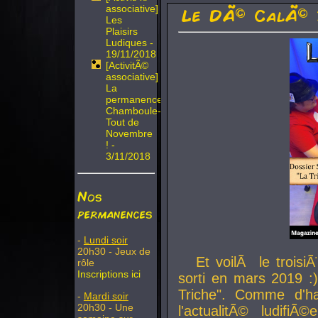
associative]
Le DÃ© CalÃ© 
Les
Plaisirs
Ludiques -
19/11/2018
[ActivitÃ©
associative]
La
permanence
Chamboule-
Tout de
Novembre
! -
3/11/2018
Nos
permanences
-
Lundi soir
20h30 - Jeux de
Et voilÃ le troi
rôle
Inscriptions ici
sorti en mars 2019 :)
Triche". Comme d'ha
-
Mardi soir
20h30 - Une
l'actualitÃ© ludifi