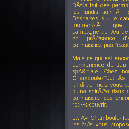
DÃ©s fait des perma
les lundis soir Ã 
Descartes sur le ca
moment-lÃ que v
campagne de Jeu de 
en prÃ©sence d'a
connaissiez pas l'exi
Mais ce qui est encor
permanence de Jeu 
spÃ©ciale. Chez n
Chamboule-Tout Â». 
lundi du mois vous p
d'une soirÃ©e dans 
connaissez pas enco
redÃ©couvrir.
La Â« Chamboule-Tou
les MJs vous propos