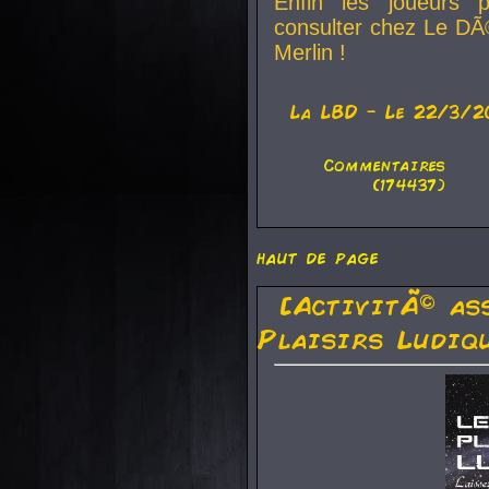
Enfin les joueurs p
consulter chez Le DÃ
Merlin !
La
LBD
- Le 22/3/2
Commentaires
(174437)
haut de page
[ActivitÃ© as
Plaisirs Ludiq