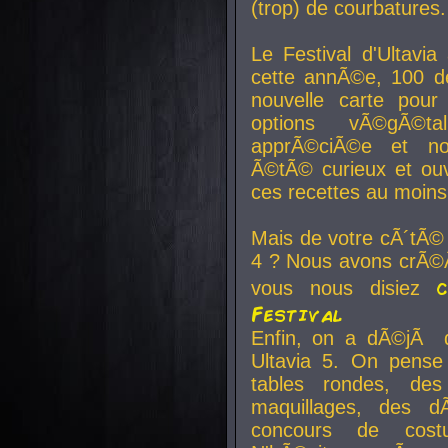
(trop) de courbatures.
Le Festival d'Ultavia
cette annÃ©e, 100 de
nouvelle carte pour
options vÃ©gÃ©t
apprÃ©ciÃ©e et no
Ã©tÃ© curieux et ouv
ces recettes au moins
Mais de votre cÃ´tÃ©
4 ? Nous avons crÃ©Ã
vous nous disiez
Festival
Enfin, on a dÃ©jÃ de
Ultavia 5. On pens
tables rondes, des
maquillages, des d
concours de cost