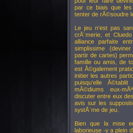
pour leur faire devin
par ce biais que le
tenter de rÃ©soudre l
Le jeu n'est pas san
crÃ¨merie, et Clued
alliance parfaite e
simplissime (devine
partir de cartes) perm
famille ou amis, de t
est Ã©galement prati
initier les autres par
puisqu'elle Ã©tabli
mÃ©diums eux-mÃ
discuter entre eux de
avis sur les supposit
systÃ¨me de jeu.
Bien que la mise e
laborieuse -y a plein 