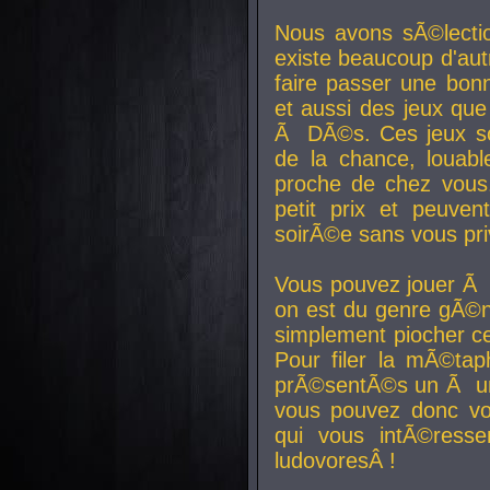
Nous avons sÃ©lectio
existe beaucoup d'autr
faire passer une bon
et aussi des jeux que
Ã DÃ©s. Ces jeux son
de la chance, louab
proche de chez vous.
petit prix et peuve
soirÃ©e sans vous pr
Vous pouvez jouer Ã 
on est du genre gÃ©n
simplement piocher ce
Pour filer la mÃ©tap
prÃ©sentÃ©s un Ã un
vous pouvez donc vo
qui vous intÃ©resse
ludovoresÂ !