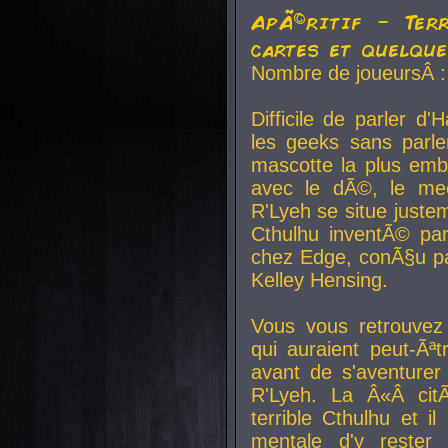
ApÃ©ritif - Ter
cartes et quelqu
Nombre de joueursÂ :
Difficile de parler d
les geeks sans parle
mascotte la plus emb
avec le dÃ©, le mee
R'Lyeh se situe juste
Cthulhu inventÃ© par
chez Edge, conÃ§u par
Kelley Hensing.
Vous vous retrouvez 
qui auraient peut-Ã
avant de s'aventurer
R'Lyeh. La Â«Â cit
terrible Cthulhu et i
mentale d'y rester 