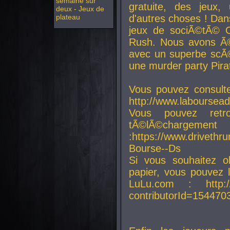
semaine sur
gratuite, des jeux,
deux - Jeux de
plateau
d'autres choses ! Da
jeux de sociÃ©tÃ© O
Rush. Nous avons Ã©
avec un superbe scÃ©
une murder party Pira
Vous pouvez consulte
http://www.laboursead
Vous pouvez ret
tÃ©lÃ©chargement
:https://www.driveth
Bourse--Ds
Si vous souhaitez o
papier, vous pouvez 
LuLu.com : http://w
contributorId=154470