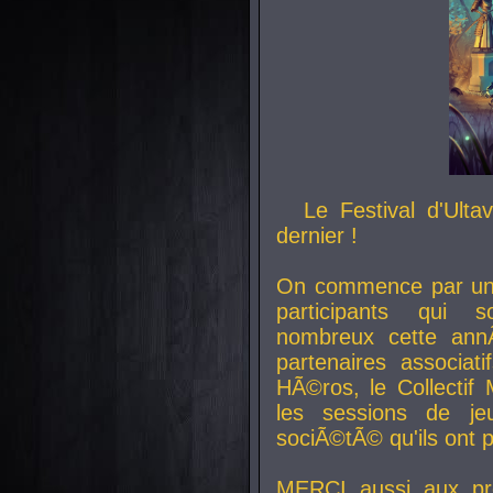
Le Festival d'Ult
dernier !
On commence par un 
participants qui s
nombreux cette an
partenaires associat
HÃ©ros, le Collecti
les sessions de j
sociÃ©tÃ© qu'ils ont
MERCI aussi aux pro