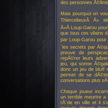
des personnes Ã©limi
Mais pourquoi on vo
ThiercelieuxÂ Â» al
Â«Â Loup-Garou pour 
que tous ces vilain
par Loup-Garou pour u
´les secrets par Ã©qu
preuve de perspica
repÃ©rer leurs adver
jeu, qui sonne Ã©gale
donc un jeu de bluff 
permet de se dÃ©te
conversations plus sÃ
Chaque joueur incar
un terrible meurtre 
rÃ´de en ville et il s