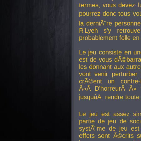
termes, vous devez fu
pourrez donc tous vous
la derniÃ¨re personne
R'Lyeh s'y retro
probablement folle en
Le jeu consiste en une
est de vous dÃ©barra
les donnant aux aut
vont venir perturber 
crÃ©ent un contre-
Â«Â D'horreurÂ Â» 
jusquâÃ rendre tout
Le jeu est assez si
partie de jeu de soc
systÃ¨me de jeu est
effets sont Ã©crits 