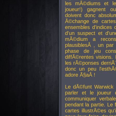
les mÃ©diums et le
joueur!) gagnent o
doivent donc absolum
Ã©change de cartes
ensembles d'indices c
d'un suspect et d'u
mÃ©dium a reconst
plausiblesÂ , un pa
phase de jeu cons
diffÃ©rentes visions.
les rÃ©ponses derriÃ¨
donc un peu l'esthÃ
adore Ã§aÂ !
Le dÃ©funt Warwick 
parler et le joueur q
communiquer verbale
pendant la partie. Le
cartes illustrÃ©es q