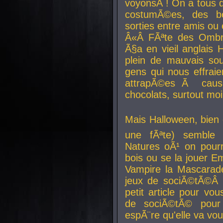
voyonsÂ ! On a tous 
costumÃ©es, des b
sorties entre amis ou 
Â«Â FÃªte des Ombre
Ã§a en vieil anglais 
plein de mauvais sou
gens qui nous effraie
attrapÃ©es Ã caus
chocolats, surtout moi
Mais Halloween, bien q
une fÃªte) semble 
Natures oÃ¹ on pourr
bois ou se la jouer E
Vampire la Mascarade
jeux de sociÃ©tÃ©Â !
petit article pour vo
de sociÃ©tÃ© pour 
espÃ¨re qu'elle va vou