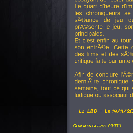
Le quart d'heure d'i
les chroniqueurs se
sÃ©ance de jeu de
prÃ©sente le jeu, son
principales.
Et c'est enfin au tour
son entrÃ©e. Cette c
des films et des sÃ©r
critique faite par un
Afin de conclure l'Ã©
derniÃ¨re chronique
semaine, tout ce qui 
ludique ou associatif 
La
LBD
- Le 19/11/2
Commentaires (447)