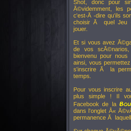
Shot, donc pour si
Ã©videmment, les pe
c'est-Ã -dire qu'ils
choisir Ã quel Jeu 
jouer.
Et si vous avez Ã©ga
de vos scÃ©narios,
bienvenu pour nous 
ainsi, vous permettez
s'inscrire Ã la per
temps.
Pour vous inscrire a
plus simple ! Il vo
Bo
Facebook de la
dans l'onglet Â« Ã©v
permanence Ã laquelle
Sur chaque Ã©vÃ©nem