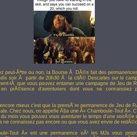
ez peut-Ãªtre ou non, la Bourse Ã DÃ©s fait des permanence
undis soir Ã partir de 20h30 Ã la citÃ© Descartes sur le camp
ent-lÃ que vous pouvez entamer une campagne de Jeu de R
en prÃ©sence d'aventuriers dont vous ne connaissiez pa
 encore mieux c'est que la premiÃ¨re permanence de Jeu de 
ale. Chez nous, on appelle Ã§a une Â« Chamboule-Tout Â». C'
i du mois vous pouvez vous aventurer le temps d'une soirÃ©e
s ne connaissez pas encore ou que vous avez envie de redÃ©co
le-Tout Â» est une permanence oÃ¹ les MJs vous propos