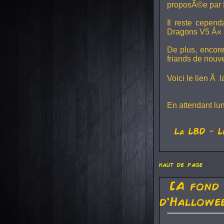
proposÃ©e par 
Il reste cepen
Dragons V5
Â« L
De plus, encore
friands de nouv
Voici le lien Ã 
En attendant lu
La
LBD
- L
haut de page
[A fond
d'Hallowe