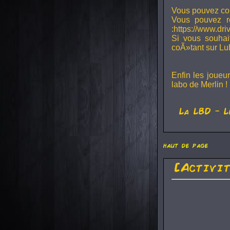
Vous pouvez con
Vous pouvez r
:https://www.dr
Si vous souhai
coÃ»tant sur Lu
Enfin les joueu
labo de Merlin !
La
LBD
- L
haut de page
[Activi