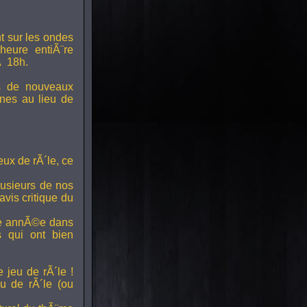
t sur les ondes
 heure entiÃ¨re
Ã 18h.
s de nouveaux
nes au lieu de
ux de rÃ´le, ce
lusieurs de nos
vis critique du
ette annÃ©e dans
ts qui ont bien
 jeu de rÃ´le !
u de rÃ´le (ou