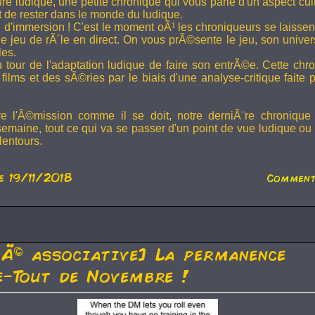
ture ludique, une petite chronique qui vous parle d'un aspect cu
t de rester dans le monde du ludique.
 d'immersion ! C'est le moment oÃ¹ les chroniqueurs se laissen
 jeu de rÃ´le en direct. On vous prÃ©sente le jeu, son univer
les.
u tour de l'adaptation ludique de faire son entrÃ©e. Cette chr
films et des sÃ©ries par le biais d'une analyse-critique faite 
re l'Ã©mission comme il se doit, notre derniÃ¨re chronique
semaine, tout ce qui va se passer d'un point de vue ludique ou 
lentours.
e 19/11/2018
Comment
tÃ© associative] La permanence
-Tout de Novembre !