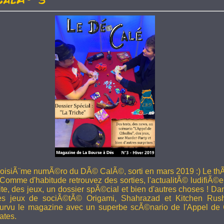
troisiÃ¨me numÃ©ro du DÃ© CalÃ©, sorti en mars 2019 :) Le thÃ
 Comme d'habitude retrouvez des sorties, l'actualitÃ© ludifiÃ©e
ite, des jeux, un dossier spÃ©cial et bien d'autres choses ! 
les jeux de sociÃ©tÃ© Origami, Shahrazad et Kitchen Rus
rvu le magazine avec un superbe scÃ©nario de l'Appel de 
ates.