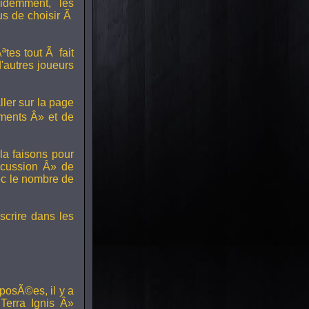
idemment, les
us de choisir Ã
tes tout Ã fait
'autres joueurs
ller sur la page
ments Â» et de
a faisons pour
scussion Â» de
ec le nombre de
scrire dans les
posÃ©es, il y a
erra Ignis Â»