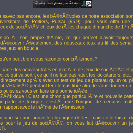
e savez pas encore, les bÃ©nÃ©voles de notre association son
versitaire de Poitiers, Pulsar (95.9), pour vous offrir une
eux de sociÃ©tÃ© et jeux de rÃ´les chaque dimanche de 17h 
ion Ã son propre thÃ¨me, ce qui permet d'avoir toujour
 dÃ©couvrir Ã©galement des nouveaux jeux au fil des semai
es jeux en boucle.
 qu'on peut bien vous raconter concrÃ¨tement ?
 parle des nouveautÃ©s en matiÃ¨re de jeux de sociÃ©tÃ© et je
 ce qui va sortir, ce qu'il ne faut pas rater, les kickstarters, etc...
rectement aprÃ¨s avec un test de jeu de plateau qu'un ou p
 rÃ©alisÃ© pendant leur temps libre afin de vous donner un a
us puissiez vous en faire une bonne idÃ©e.
e ZÃ©lixique ! C'est une chronique particuliÃ¨re et nouvelle c
i parle de lexique, c'est-Ã -dire l'origine de certains mo
rapport avec le thÃ¨me de l'Ã©mission.
tinue sur une nouvelle chronique de test mais cette fois-ci de
ue pour le jeu de sociÃ©tÃ©, on vous fait dÃ©couvrir un je
 !).