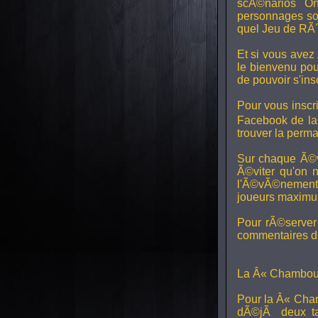
scÃ©narios On
personnages son
quel Jeu de RÃ´
Et si vous avez
le bienvenu pou
de pouvoir s'in
Pour vous inscri
Facebook de l
trouver la perm
Sur chaque Ã©v
Ã©viter qu'on 
l'Ã©vÃ©nement, 
joueurs maximum 
Pour rÃ©server 
commentaires de
La Â« Chamboul
Pour la Â« Cham
dÃ©jÃ deux ta