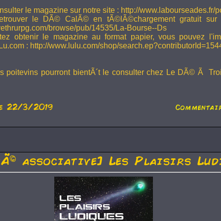
sulter le magazine sur notre site : http://www.labourseades.fr/
etrouver le DÃ© CalÃ© en tÃ©lÃ©chargement gratuit sur
ivethrurpg.com/browse/pub/14535/La-Bourse--Ds
tez obtenir le magazine au format papier, vous pouvez l'i
Lu.com : http://www.lulu.com/shop/search.ep?contributorId=15
rs poitevins pourront bientÃ´t le consulter chez Le DÃ© Ã Tr
e 22/3/2019
Commentair
tÃ© associative] Les Plaisirs Lud