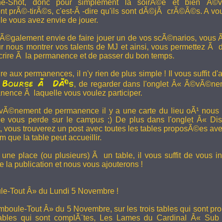
e-Shot, donc pour simplement la soirÃ©e et bien Ã©v
t prÃ©-tirÃ©s, c'est-Ã -dire qu'ils sont dÃ©jÃ crÃ©Ã©s. A vo
le vous avez envie de jouer.
 Ã©galement envie de faire jouer un de vos scÃ©narios, vous Ãª
r nous montrer vos talents de MJ et ainsi, vous permettez Ã d
scrire Ã la permanence et de passer du bon temps.
re aux permanences, il n'y rien de plus simple ! Il vous suffit d'a
Bourse Ã DÃ©s
a
, de regarder dans l'onglet Â« Ã©vÃ©ne
anence Ã laquelle vous voulez participer.
Ã©nement de permanence il y a une carte du lieu oÃ¹ nous l
ne vous perde sur le campus ;) De plus dans l'onglet Â« Di
vous trouverez un post avec toutes les tables proposÃ©es av
que la table peut accueillir.
une place (ou plusieurs) Ã un table, il vous suffit de vous in
 la publication et nous vous ajouterons !
e-Tout Â» du Lundi 5 Novembre !
boule-Tout Â» du 5 Novembre, sur les trois tables qui sont pro
bles qui sont complÃ¨tes,
Les Lames du Cardinal
Â« Sub T