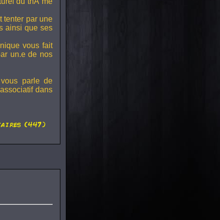
lturel du thÃ¨me
t tenter par une
s ainsi que ses
onique vous fait
par un.e de nos
 vous parle de
associatif dans
aires (447)