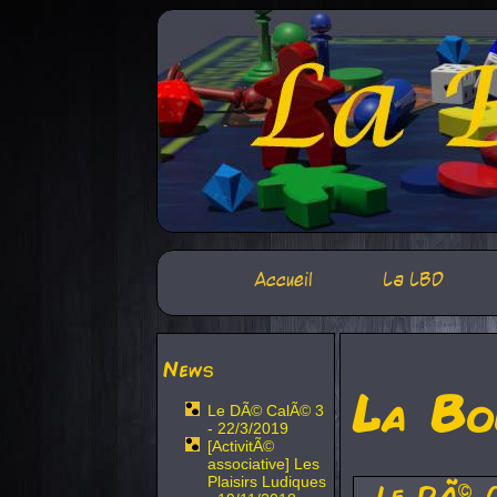
Accueil
La LBD
News
La Bo
Le DÃ© CalÃ© 3
- 22/3/2019
[ActivitÃ©
associative] Les
Plaisirs Ludiques
Le DÃ© 