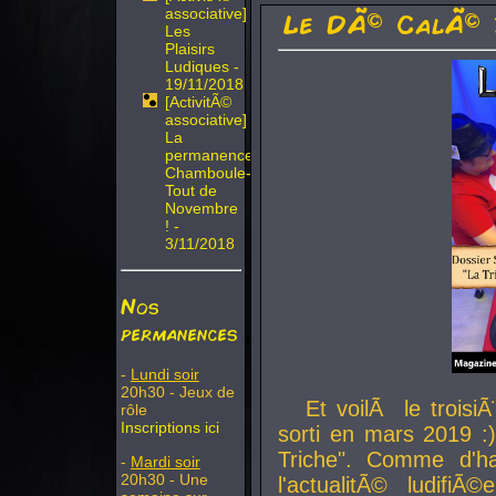
associative]
Le DÃ© CalÃ© 
Les
Plaisirs
Ludiques -
19/11/2018
[ActivitÃ©
associative]
La
permanence
Chamboule-
Tout de
Novembre
! -
3/11/2018
Nos
permanences
-
Lundi soir
20h30 - Jeux de
Et voilÃ le troi
rôle
Inscriptions ici
sorti en mars 2019 :)
Triche". Comme d'ha
-
Mardi soir
20h30 - Une
l'actualitÃ© ludifi