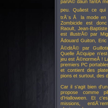
parlÃ© dâun fantÃ´me 
peu. Quâest ce qui
trÃ¨s Ã la mode en
Zombicide est donc
Raoult, Jean-Baptiste
est illustrÃ© par Mi
Ãdouard Guiton, Eric
Ã©ditÃ© par Guillot
Quelle Ã©quipe n'est
jeu est Ã©normeÂ ! La 
premiers PC portable
et contient des plat
pions et surtout, des d
Car il s'agit bien d'u
propose comme pil
d'Halloween. Et c'e
missions, entiÃ¨r