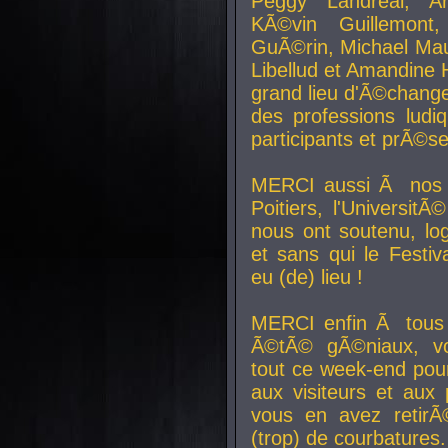
Peggy Landreal, A
KÃ©vin Guillemont
GuÃ©rin, Michael Maur
Libellud et Amandine H
grand lieu d'Ã©chang
des professions lud
participants et prÃ©se
MERCI aussi Ã nos pa
Poitiers, l'Universit
nous ont soutenu, log
et sans qui le Festiv
eu (de) lieu !
MERCI enfin Ã tous
Ã©tÃ© gÃ©niaux, v
tout ce week-end pour
aux visiteurs et aux
vous en avez retirÃ
(trop) de courbatures.