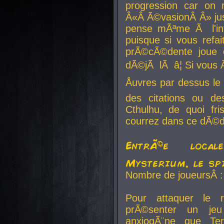
progression car on 
Â«Â Ã©vasionÂ Â» jusq
pense mÃªme Ã l'inf
puisque si vous refai
prÃ©cÃ©dente joue e
dÃ©jÃ lÃ â¦ Si vous 
Åuvres par dessus l
des citations ou d
Cthulhu, de quoi f
courrez dans ce dÃ©da
EntrÃ©e local
Mysterium, le sp
Nombre de joueursÂ :
Pour attaquer le 
prÃ©senter un je
anxiogÃ¨ne que Te