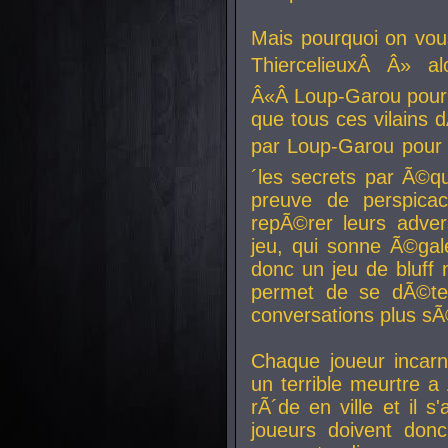
Mais pourquoi on vo
ThiercelieuxÂ Â» al
Â«Â Loup-Garou pour 
que tous ces vilain
par Loup-Garou pour u
´les secrets par Ã©qu
preuve de perspica
repÃ©rer leurs adver
jeu, qui sonne Ã©gale
donc un jeu de bluff 
permet de se dÃ©te
conversations plus sÃ
Chaque joueur incar
un terrible meurtre 
rÃ´de en ville et il s
joueurs doivent donc 