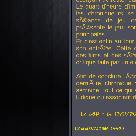
Le quart d'heure d'i
les chroniqueurs se
sÃ©ance de jeu de
prÃ©sente le jeu, son
principales.
Et c'est enfin au tour
son entrÃ©e. Cette c
des films et des sÃ©r
critique faite par un
Afin de conclure l'Ã©
derniÃ¨re chronique
semaine, tout ce qui 
ludique ou associatif 
La
LBD
- Le 19/11/2
Commentaires (447)