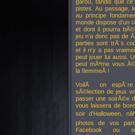
garou, tandis que ce 
pistes. Au passage, le
au principe fondamen
monde dispose d'un rÃ´
et dont il pourra bÃ©
jeu n'a donc pas de 
parties sont trÃ¨s c
et il n'y a pas vraime
peut jouer lui aussi.
peut mÃªme vous Ã©di
la flemmeÂ !
VoilÃ on espÃ¨re 
sÃ©lection de jeux vo
passer une soirÃ©e d
vous laissera de bons
soir d'Halloween, nâ
photos de vos parti
Facebook ou su