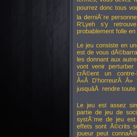
pourrez donc tous vous
la derniÃ¨re personne
R'Lyeh s'y retro
probablement folle en
Le jeu consiste en une
est de vous dÃ©barra
les donnant aux aut
vont venir perturber 
crÃ©ent un contre-
Â«Â D'horreurÂ Â» 
jusquâÃ rendre tout
Le jeu est assez si
partie de jeu de soc
systÃ¨me de jeu est
effets sont Ã©crits 
joueur peut connaÃ®