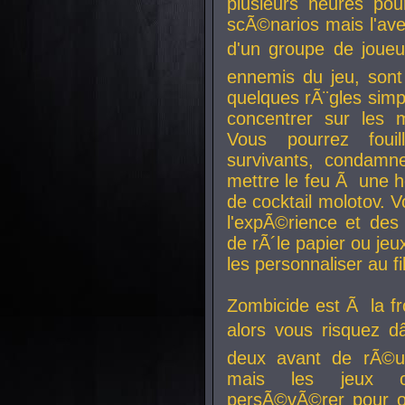
plusieurs heures pour
scÃ©narios mais l'av
d'un groupe de joueur
ennemis du jeu, sont
quelques rÃ¨gles simp
concentrer sur les 
Vous pourrez foui
survivants, condamn
mettre le feu Ã une
de cocktail molotov. 
l'expÃ©rience et de
de rÃ´le papier ou je
les personnaliser au fil
Zombicide est Ã la fr
alors vous risquez d
deux avant de rÃ©us
mais les jeux co
persÃ©vÃ©rer pour ob