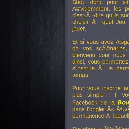
Shot, donc pour si
Ã©videmment, les pe
c'est-Ã -dire qu'ils
choisir Ã quel Jeu 
jouer.
Et si vous avez Ã©ga
de vos scÃ©narios,
bienvenu pour nous 
ainsi, vous permettez
s'inscrire Ã la per
temps.
Pour vous inscrire a
plus simple ! Il vo
Bo
Facebook de la
dans l'onglet Â« Ã©v
permanence Ã laquelle
Sur chaque Ã©vÃ©nem