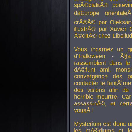
spÃ©cialitÃ© poitev
dâEurope orienta
crÃ©Ã© par Oleksand
illustrÃ© par Xavier 
Ã©ditÃ© chez Libellud
Vous incarnez un gr
d'Halloween - Ã§
rassemblent dans le
dÃ©funt ami, mons
convergence des pou
contacter le fantÃ´me
des visions afin de
horrible meurtre. Ca
assassinÃ©, et cert
vousÂ !
Mysterium est donc un
les mÃ©diums et le