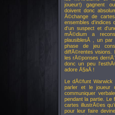
joueur!) gagnent o
doivent donc absolum
Ã©change de cartes
ensembles d'indices c
d'un suspect et d'u
mÃ©dium a reconst
plausiblesÂ , un pa
phase de jeu cons
diffÃ©rentes visions.
les rÃ©ponses derriÃ¨
donc un peu l'esthÃ
adore Ã§aÂ !
Le dÃ©funt Warwick 
parler et le joueur q
communiquer verbale
pendant la partie. Le
cartes illustrÃ©es q
pour leur faire devin