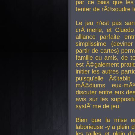
par ce biais que le
tenter de rÃ©soudre l
Le jeu n'est pas san
crÃ¨merie, et Clued
alliance parfaite e
simplissime (devine
partir de cartes) perm
famille ou amis, de t
est Ã©galement prati
initier les autres par
puisqu'elle Ã©tabli
mÃ©diums eux-mÃ
discuter entre eux de
avis sur les supposit
systÃ¨me de jeu.
Bien que la mise e
laborieuse -y a plein 
les tailles et plein d