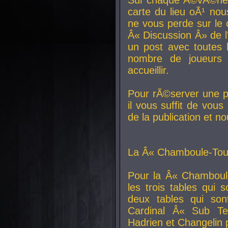
carte du lieu oÃ¹ nou
ne vous perde sur le 
Â« Discussion Â» de 
un post avec toutes 
nombre de joueurs
accueillir.
Pour rÃ©server une pl
il vous suffit de vou
de la publication et n
La Â« Chamboule-Tout
Pour la Â« Chamboul
les trois tables qui
deux tables qui so
Cardinal
Â« Sub Ter
Hadrien et
Changelin
p