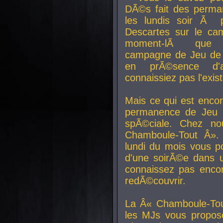
DÃ©s fait des perma
les lundis soir Ã 
Descartes sur le ca
moment-lÃ que v
campagne de Jeu de 
en prÃ©sence d'a
connaissiez pas l'exi
Mais ce qui est encor
permanence de Jeu 
spÃ©ciale. Chez n
Chamboule-Tout Â». 
lundi du mois vous p
d'une soirÃ©e dans 
connaissez pas enco
redÃ©couvrir.
La Â« Chamboule-Tou
les MJs vous propos