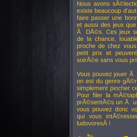
Nous avons sÃ©lectio
existe beaucoup d'autr
faire passer une bon
et aussi des jeux que
Ã DÃ©s. Ces jeux son
de la chance, louab
proche de chez vous.
petit prix et peuve
soirÃ©e sans vous pr
Vous pouvez jouer Ã 
on est du genre gÃ©n
simplement piocher ce
Pour filer la mÃ©tap
prÃ©sentÃ©s un Ã un
vous pouvez donc vo
qui vous intÃ©resse
ludovoresÂ !