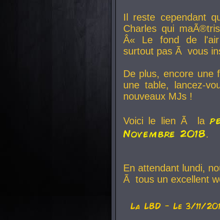
Il reste cependant q
Charles qui maÃ®tri
Â« Le fond de l'air
surtout pas Ã vous ins
De plus, encore une f
une table, lancez-v
nouveaux MJs !
p
Voici le lien Ã la
Novembre 2018
.
En attendant lundi, n
Ã tous un excellent w
La
LBD
- Le 3/11/20