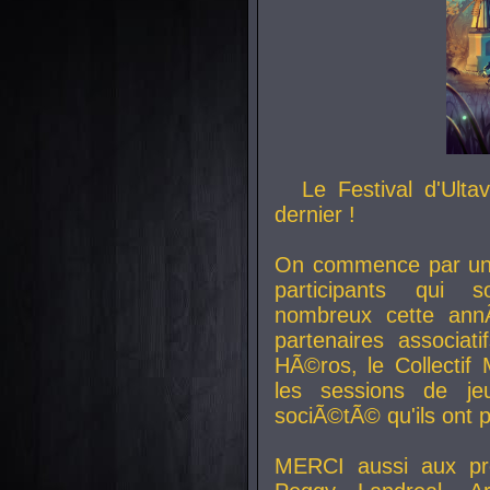
Le Festival d'Ult
dernier !
On commence par un 
participants qui s
nombreux cette an
partenaires associat
HÃ©ros, le Collecti
les sessions de j
sociÃ©tÃ© qu'ils ont
MERCI aussi aux pro