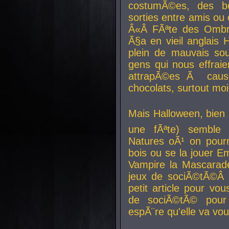
costumÃ©es, des b
sorties entre amis ou 
Â«Â FÃªte des Ombre
Ã§a en vieil anglais 
plein de mauvais sou
gens qui nous effraie
attrapÃ©es Ã caus
chocolats, surtout moi
Mais Halloween, bien q
une fÃªte) semble 
Natures oÃ¹ on pourr
bois ou se la jouer E
Vampire la Mascarade
jeux de sociÃ©tÃ©Â !
petit article pour vo
de sociÃ©tÃ© pour 
espÃ¨re qu'elle va vou