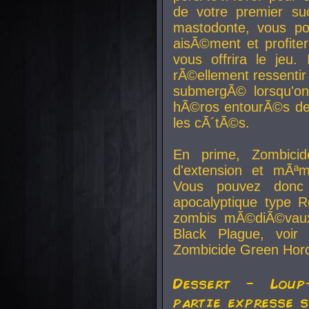
de votre premier su
mastodonte, vous po
aisÃ©ment et profite
vous offrira le jeu.
rÃ©ellement ressentir 
submergÃ© lorsqu'on 
hÃ©ros entourÃ©s de
les cÃ´tÃ©s.
En prime, Zombicide
d'extension et mÃªm
Vous pouvez donc 
apocalyptique type R
zombis mÃ©diÃ©vaux-
Black Plague, voi
Zombicide Green Hor
Dessert - Loup
partie expresse 