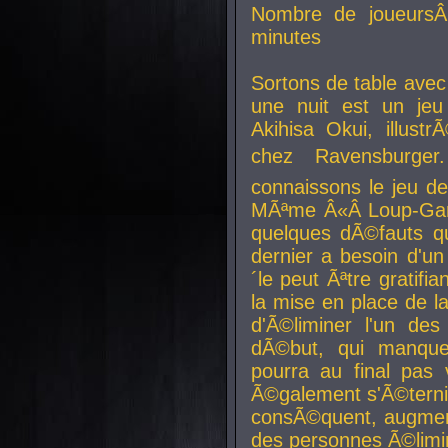
Nombre de joueurs
minutes
Sortons de table ave
une nuit est un je
Akihisa Okui, illus
chez Ravensburger.
connaissons le jeu d
MÃªme Â«Â Loup-Garo
quelques dÃ©fauts qu
dernier a besoin d'un
´le peut Ãªtre gratifi
la mise en place de l
d'Ã©liminer l'un des
dÃ©but, qui manque
pourra au final pas 
Ã©galement s'Ã©ternis
consÃ©quent, augment
des personnes Ã©limi