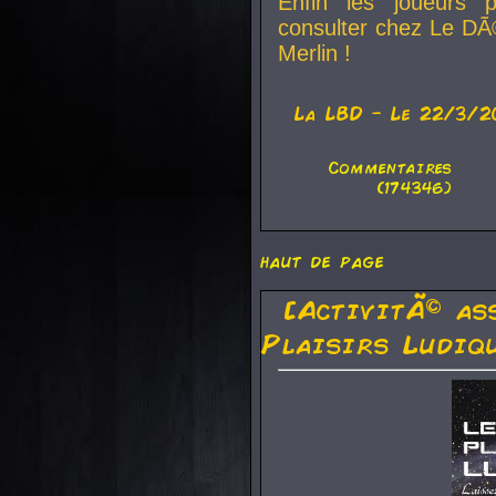
Enfin les joueurs p
consulter chez Le DÃ
Merlin !
La
LBD
- Le 22/3/2
Commentaires
(174346)
haut de page
[ActivitÃ© as
Plaisirs Ludiq