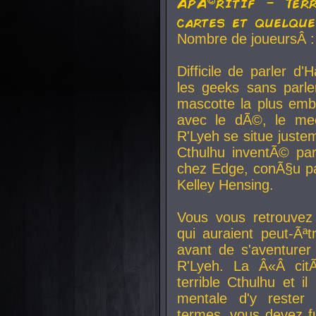
ApÃ©ritif - Ter
cartes et quelqu
Nombre de joueursÂ :
Difficile de parler d
les geeks sans parle
mascotte la plus emb
avec le dÃ©, le mee
R'Lyeh se situe juste
Cthulhu inventÃ© par
chez Edge, conÃ§u par
Kelley Hensing.
Vous vous retrouvez 
qui auraient peut-Ã
avant de s'aventurer
R'Lyeh. La Â«Â cit
terrible Cthulhu et i
mentale d'y rester 
termes, vous devez fu