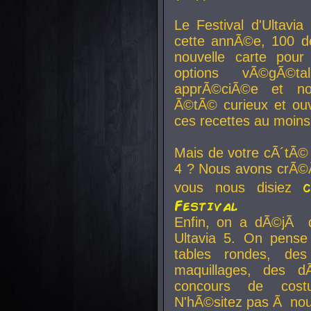
Le Festival d'Ultavia
cette annÃ©e, 100 de
nouvelle carte pour
options vÃ©gÃ©t
apprÃ©ciÃ©e et no
Ã©tÃ© curieux et ouv
ces recettes au moins
Mais de votre cÃ´tÃ©
4 ? Nous avons crÃ©Ã
vous nous disiez
Festival
Enfin, on a dÃ©jÃ de
Ultavia 5. On pens
tables rondes, des
maquillages, des d
concours de cost
N'hÃ©sitez pas Ã nous