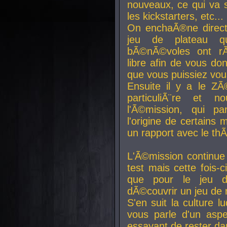
nouveaux, ce qui va so
les kickstarters, etc...
On enchaÃ®ne direct
jeu de plateau q
bÃ©nÃ©voles ont rÃ
libre afin de vous don
que vous puissiez vou
Ensuite il y a le ZÃ
particuliÃ¨re et 
l'Ã©mission, qui pa
l'origine de certains
un rapport avec le th
L'Ã©mission continue
test mais cette fois-c
que pour le jeu d
dÃ©couvrir un jeu de r
S'en suit la culture l
vous parle d'un aspe
essayant de rester da