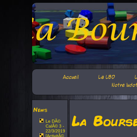
Accueil
La LBD
L
Notre ludo
News
La Bours
Le DÃ©
CalÃ© 3 -
22/3/2019
[ActivitÃ©