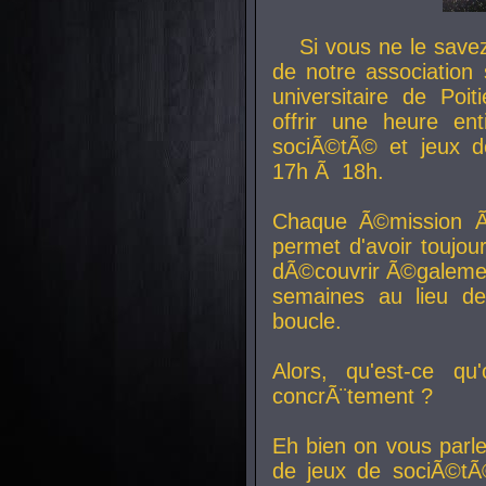
Si vous ne le sav
de notre association 
universitaire de Poit
offrir une heure en
sociÃ©tÃ© et jeux d
17h Ã 18h.
Chaque Ã©mission Ã
permet d'avoir toujo
dÃ©couvrir Ã©galemen
semaines au lieu d
boucle.
Alors, qu'est-ce qu
concrÃ¨tement ?
Eh bien on vous parl
de jeux de sociÃ©tÃ©