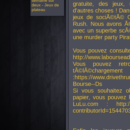
semaine sur
gratuite, des jeux,
deux - Jeux de
plateau
d'autres choses ! Da
jeux de sociÃ©tÃ© O
Rush. Nous avons Ã©
avec un superbe scÃ©
une murder party Pira
Vous pouvez consulte
http://www.laboursead
Vous pouvez ret
tÃ©lÃ©chargement
:https://www.driveth
Bourse--Ds
Si vous souhaitez o
papier, vous pouvez 
LuLu.com : http://w
contributorId=154470