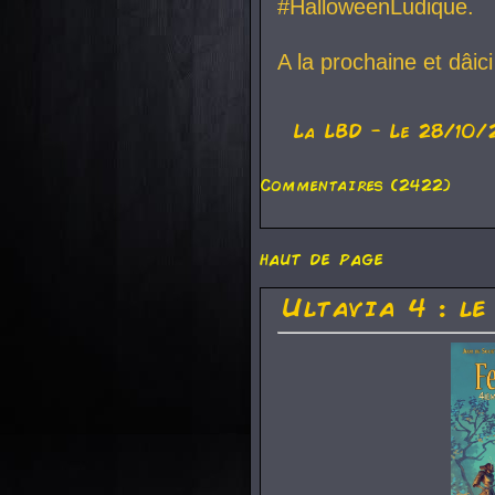
#HalloweenLudique.
A la prochaine et dâic
La
LBD
- Le 28/10/
Commentaires (2422)
haut de page
Ultavia 4 : le