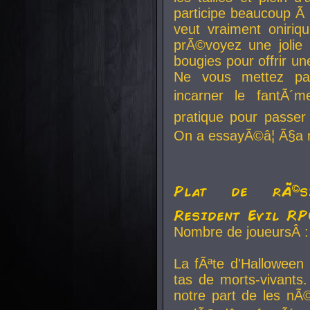
participe beaucoup Ã 
veut vraiment oniriq
prÃ©voyez une jolie
bougies pour offrir un
Ne vous mettez pa
incarner le fantÃ´m
pratique pour passer 
On a essayÃ©â¦ Ã§a n
Plat de rÃ©sis
Resident Evil R
Nombre de joueursÂ :
La fÃªte d'Halloween
tas de morts-vivants.
notre part de les nÃ©