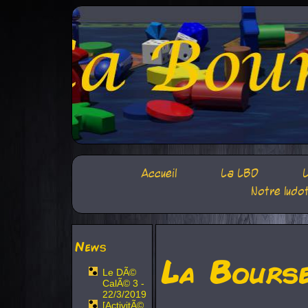
Accueil
La LBD
L
Notre ludo
News
La Bours
Le DÃ©
CalÃ© 3 -
22/3/2019
[ActivitÃ©