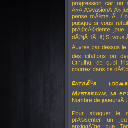
progression car on 
Â«Â Ã©vasionÂ Â» jusq
pense mÃªme Ã l'inf
puisque si vous refai
prÃ©cÃ©dente joue e
dÃ©jÃ lÃ â¦ Si vous 
Åuvres par dessus l
des citations ou d
Cthulhu, de quoi f
courrez dans ce dÃ©da
EntrÃ©e local
Mysterium, le sp
Nombre de joueursÂ :
Pour attaquer le 
prÃ©senter un je
anxiogÃ¨ne que Te