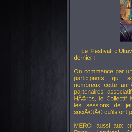
Le Festival d'Ult
dernier !
On commence par un 
participants qui s
nombreux cette an
partenaires associat
HÃ©ros, le Collecti
les sessions de j
sociÃ©tÃ© qu'ils ont
MERCI aussi aux pro