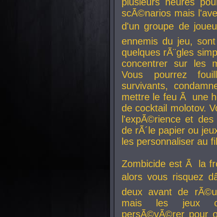
plusieurs heures pour
scÃ©narios mais l'av
d'un groupe de joueur
ennemis du jeu, sont
quelques rÃ¨gles simp
concentrer sur les 
Vous pourrez foui
survivants, condamn
mettre le feu Ã une
de cocktail molotov. 
l'expÃ©rience et de
de rÃ´le papier ou je
les personnaliser au fil
Zombicide est Ã la fr
alors vous risquez d
deux avant de rÃ©us
mais les jeux co
persÃ©vÃ©rer pour ob