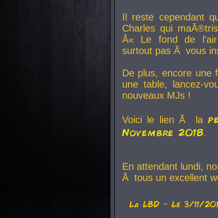
Il reste cependant q
Charles qui maÃ®tri
Â« Le fond de l'air
surtout pas Ã vous ins
De plus, encore une f
une table, lancez-v
nouveaux MJs !
p
Voici le lien Ã la
Novembre 2018
.
En attendant lundi, n
Ã tous un excellent w
La
LBD
- Le 3/11/20