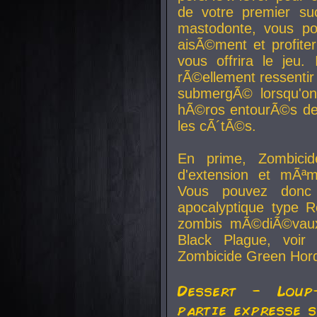
de votre premier su
mastodonte, vous po
aisÃ©ment et profite
vous offrira le jeu.
rÃ©ellement ressentir 
submergÃ© lorsqu'on 
hÃ©ros entourÃ©s de
les cÃ´tÃ©s.
En prime, Zombicide
d'extension et mÃªm
Vous pouvez donc 
apocalyptique type R
zombis mÃ©diÃ©vaux-
Black Plague, voi
Zombicide Green Hor
Dessert - Loup
partie expresse 