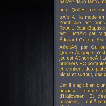
parlÃ© dâun fantÃ´me 
peu. Quâest ce qui
trÃ¨s Ã la mode en
Zombicide est donc
Raoult, Jean-Baptiste
est illustrÃ© par Mi
Ãdouard Guiton, Eric
Ã©ditÃ© par Guillot
Quelle Ã©quipe n'est
jeu est Ã©normeÂ ! La 
premiers PC portable
et contient des plat
pions et surtout, des d
Car il s'agit bien d'u
propose comme pil
d'Halloween. Et c'e
missions, entiÃ¨r