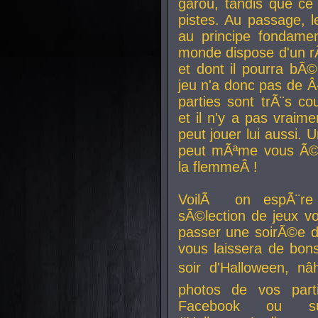
garou, tandis que ce 
pistes. Au passage, le
au principe fondamen
monde dispose d'un rÃ´
et dont il pourra bÃ©
jeu n'a donc pas de 
parties sont trÃ¨s c
et il n'y a pas vraime
peut jouer lui aussi.
peut mÃªme vous Ã©di
la flemmeÂ !
VoilÃ on espÃ¨re 
sÃ©lection de jeux vo
passer une soirÃ©e d
vous laissera de bons
soir d'Halloween, nâ
photos de vos parti
Facebook ou su