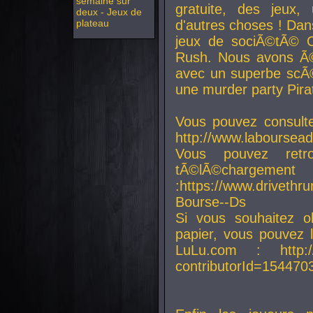
semaine sur
gratuite, des jeux,
deux - Jeux de
plateau
d'autres choses ! Da
jeux de sociÃ©tÃ© O
Rush. Nous avons Ã©
avec un superbe scÃ©
une murder party Pira
Vous pouvez consulte
http://www.laboursead
Vous pouvez ret
tÃ©lÃ©chargement
:https://www.driveth
Bourse--Ds
Si vous souhaitez o
papier, vous pouvez 
LuLu.com : http://w
contributorId=154470