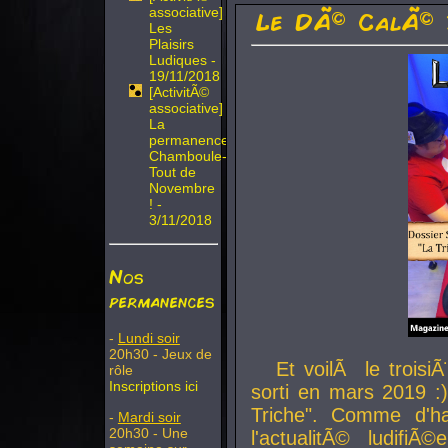
associative]
Le DÃ© CalÃ© 
Les
Plaisirs
Ludiques -
19/11/2018
[ActivitÃ©
associative]
La
permanence
Chamboule-
Tout de
Novembre
! -
3/11/2018
Nos
permanences
-
Lundi soir
20h30 - Jeux de
Et voilÃ le troi
rôle
Inscriptions ici
sorti en mars 2019 :)
Triche". Comme d'ha
-
Mardi soir
20h30 - Une
l'actualitÃ© ludifi