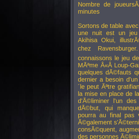
Nombre de joueurs
minutes
Sortons de table ave
une nuit est un je
Akihisa Okui, illus
chez Ravensburger.
connaissons le jeu d
MÃªme Â«Â Loup-Garo
quelques dÃ©fauts qu
dernier a besoin d'un
´le peut Ãªtre gratifi
la mise en place de l
d'Ã©liminer l'un des
dÃ©but, qui manque
pourra au final pas 
Ã©galement s'Ã©ternis
consÃ©quent, augment
des personnes Ã©limi