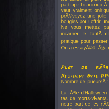
participe beaucoup Ã 
veut vraiment oniriq
prÃ©voyez une jolie
bougies pour offrir un
Ne vous mettez pa
incarner le fantÃ´m
pratique pour passer 
On a essayÃ©â¦ Ã§a n
Plat de rÃ©sis
Resident Evil R
Nombre de joueursÂ :
La fÃªte d'Halloween
tas de morts-vivants.
notre part de les nÃ©