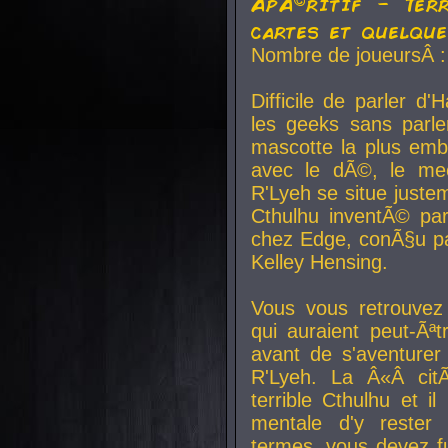
ApÃ©ritif - Ter
cartes et quelqu
Nombre de joueursÂ :
Difficile de parler d
les geeks sans parle
mascotte la plus emb
avec le dÃ©, le mee
R'Lyeh se situe juste
Cthulhu inventÃ© par
chez Edge, conÃ§u par
Kelley Hensing.
Vous vous retrouvez 
qui auraient peut-Ã
avant de s'aventurer
R'Lyeh. La Â«Â cit
terrible Cthulhu et i
mentale d'y rester 
termes, vous devez fu