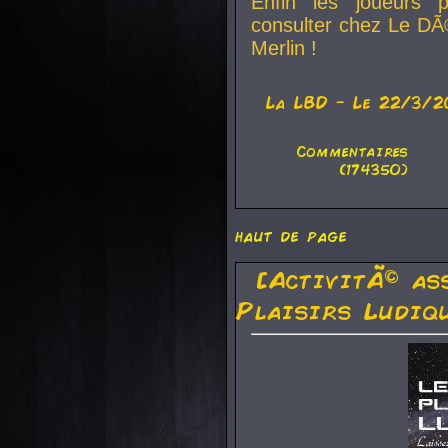
Enfin les joueurs p
consulter chez Le DÃ
Merlin !
La
LBD
- Le 22/3/2
Commentaires
(174350)
haut de page
[ActivitÃ© as
Plaisirs Ludiq