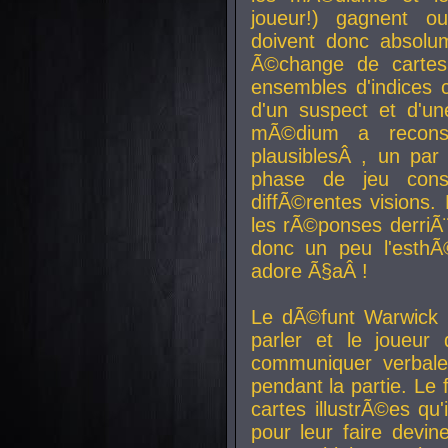
joueur!) gagnent o
doivent donc absolum
Ã©change de cartes
ensembles d'indices c
d'un suspect et d'u
mÃ©dium a reconst
plausiblesÂ , un pa
phase de jeu cons
diffÃ©rentes visions.
les rÃ©ponses derriÃ¨
donc un peu l'esthÃ
adore Ã§aÂ !
Le dÃ©funt Warwick 
parler et le joueur q
communiquer verbale
pendant la partie. Le
cartes illustrÃ©es q
pour leur faire devin