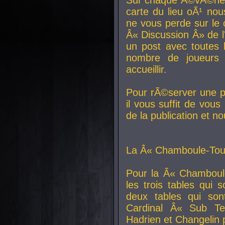
carte du lieu oÃ¹ nou
ne vous perde sur le 
Â« Discussion Â» de 
un post avec toutes 
nombre de joueurs
accueillir.
Pour rÃ©server une pl
il vous suffit de vou
de la publication et n
La Â« Chamboule-Tout
Pour la Â« Chamboul
les trois tables qui
deux tables qui so
Cardinal
Â« Sub Ter
Hadrien et
Changelin
p