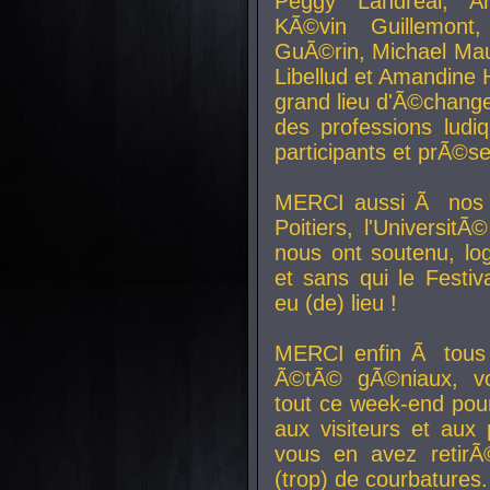
Peggy Landreal, A
KÃ©vin Guillemont
GuÃ©rin, Michael Maur
Libellud et Amandine H
grand lieu d'Ã©chang
des professions lud
participants et prÃ©se
MERCI aussi Ã nos pa
Poitiers, l'Universit
nous ont soutenu, log
et sans qui le Festiv
eu (de) lieu !
MERCI enfin Ã tous
Ã©tÃ© gÃ©niaux, v
tout ce week-end pour
aux visiteurs et aux
vous en avez retirÃ
(trop) de courbatures.