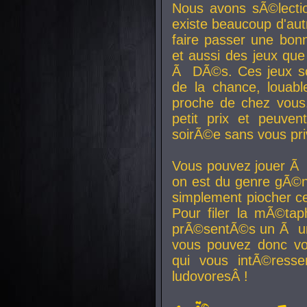
Nous avons sÃ©lectio
existe beaucoup d'autr
faire passer une bon
et aussi des jeux que
Ã DÃ©s. Ces jeux son
de la chance, louab
proche de chez vous.
petit prix et peuve
soirÃ©e sans vous pr
Vous pouvez jouer Ã 
on est du genre gÃ©n
simplement piocher ce
Pour filer la mÃ©tap
prÃ©sentÃ©s un Ã un
vous pouvez donc vo
qui vous intÃ©resse
ludovoresÂ !