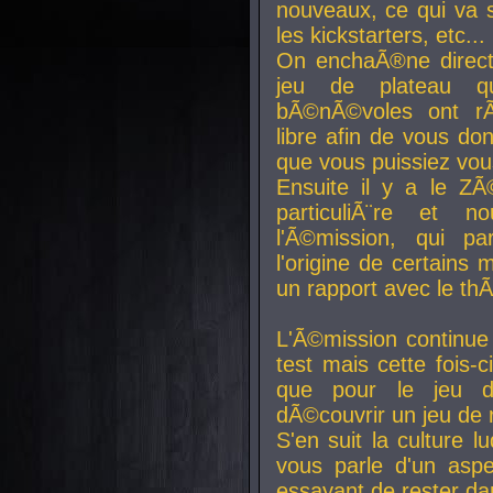
nouveaux, ce qui va so
les kickstarters, etc...
On enchaÃ®ne direct
jeu de plateau q
bÃ©nÃ©voles ont rÃ
libre afin de vous don
que vous puissiez vou
Ensuite il y a le ZÃ
particuliÃ¨re et 
l'Ã©mission, qui pa
l'origine de certains
un rapport avec le th
L'Ã©mission continue
test mais cette fois-c
que pour le jeu d
dÃ©couvrir un jeu de r
S'en suit la culture l
vous parle d'un aspe
essayant de rester da