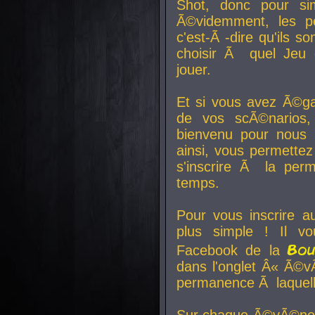
Shot, donc pour si
Ã©videmment, les pe
c'est-Ã -dire qu'ils
choisir Ã quel Jeu 
jouer.
Et si vous avez Ã©ga
de vos scÃ©narios,
bienvenu pour nous 
ainsi, vous permettez
s'inscrire Ã la per
temps.
Pour vous inscrire a
plus simple ! Il vo
Bo
Facebook de la
dans l'onglet Â« Ã©v
permanence Ã laquelle
Sur chaque Ã©vÃ©nem