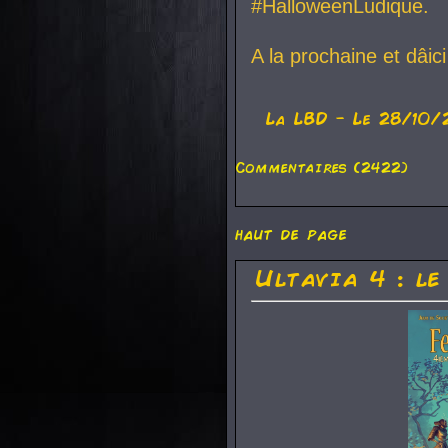
#HalloweenLudique.
A la prochaine et dâic
La
LBD
- Le 28/10/
Commentaires (2422)
haut de page
Ultavia 4 : le