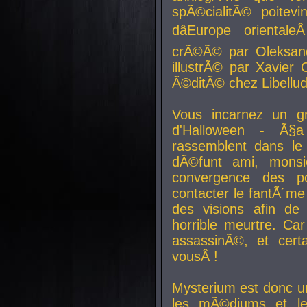
spÃ©cialitÃ© poitev
dâEurope orienta
crÃ©Ã© par Oleksand
illustrÃ© par Xavier 
Ã©ditÃ© chez Libellud
Vous incarnez un gr
d'Halloween - Ã§
rassemblent dans le
dÃ©funt ami, mons
convergence des pou
contacter le fantÃ´me
des visions afin de
horrible meurtre. Ca
assassinÃ©, et cert
vousÂ !
Mysterium est donc un
les mÃ©diums et le