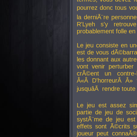
pourrez donc tous vous
la derniÃ¨re personne
R'Lyeh s'y retro
probablement folle en
Le jeu consiste en une
est de vous dÃ©barra
les donnant aux aut
vont venir perturber 
crÃ©ent un contre-
Â«Â D'horreurÂ Â» 
jusquâÃ rendre tout
Le jeu est assez si
partie de jeu de soc
systÃ¨me de jeu est
effets sont Ã©crits 
joueur peut connaÃ®