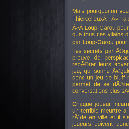
Mais pourquoi on vo
ThiercelieuxÂ Â» al
Â«Â Loup-Garou pour 
que tous ces vilain
par Loup-Garou pour u
´les secrets par Ã©qu
preuve de perspica
repÃ©rer leurs adver
jeu, qui sonne Ã©gale
donc un jeu de bluff 
permet de se dÃ©te
conversations plus sÃ
Chaque joueur incar
un terrible meurtre 
rÃ´de en ville et il s
joueurs doivent donc 