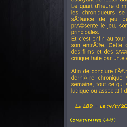
Le quart d'heure d'i
les chroniqueurs se
sÃ©ance de jeu de
prÃ©sente le jeu, son
principales.
Et c'est enfin au tour
son entrÃ©e. Cette c
des films et des sÃ©r
critique faite par un
Afin de conclure l'Ã©
derniÃ¨re chronique
semaine, tout ce qui 
ludique ou associatif 
La
LBD
- Le 19/11/2
Commentaires (447)