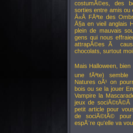
costumÃ©es, des b
sorties entre amis ou 
Â«Â FÃªte des Ombre
Ã§a en vieil anglais 
plein de mauvais sou
gens qui nous effraie
attrapÃ©es Ã caus
chocolats, surtout moi
Mais Halloween, bien q
une fÃªte) semble 
Natures oÃ¹ on pourr
bois ou se la jouer E
Vampire la Mascarade
jeux de sociÃ©tÃ©Â !
petit article pour vo
de sociÃ©tÃ© pour 
espÃ¨re qu'elle va vou