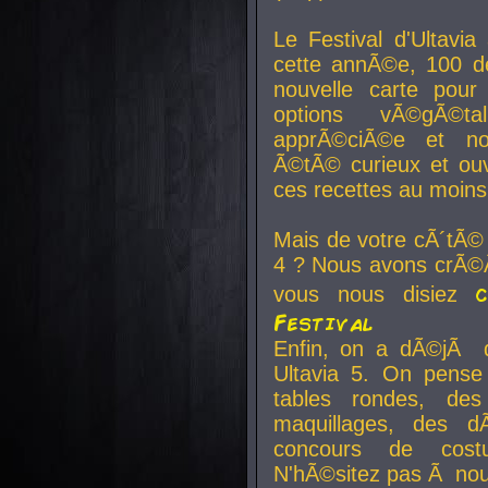
Le Festival d'Ultavia
cette annÃ©e, 100 de
nouvelle carte pour
options vÃ©gÃ©t
apprÃ©ciÃ©e et no
Ã©tÃ© curieux et ouv
ces recettes au moins
Mais de votre cÃ´tÃ©
4 ? Nous avons crÃ©Ã
vous nous disiez
Festival
Enfin, on a dÃ©jÃ de
Ultavia 5. On pens
tables rondes, des
maquillages, des d
concours de cost
N'hÃ©sitez pas Ã nous