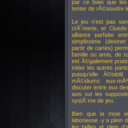
par ce biais que le
tenter de rÃ©soudre l
Le jeu n'est pas san
crÃ¨merie, et Clued
alliance parfaite e
simplissime (devine
partir de cartes) perm
famille ou amis, de t
est Ã©galement prati
initier les autres par
puisqu'elle Ã©tabli
mÃ©diums eux-mÃ
discuter entre eux de
avis sur les supposit
systÃ¨me de jeu.
Bien que la mise e
laborieuse -y a plein 
les tailles et plein d