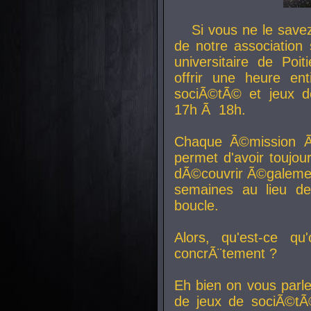
Si vous ne le sav
de notre association 
universitaire de Poit
offrir une heure en
sociÃ©tÃ© et jeux d
17h Ã 18h.
Chaque Ã©mission Ã
permet d'avoir toujo
dÃ©couvrir Ã©galemen
semaines au lieu d
boucle.
Alors, qu'est-ce qu
concrÃ¨tement ?
Eh bien on vous parl
de jeux de sociÃ©tÃ©