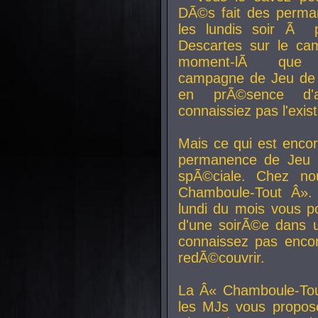
DÃ©s fait des perma
les lundis soir Ã 
Descartes sur le ca
moment-lÃ que v
campagne de Jeu de 
en prÃ©sence d'a
connaissiez pas l'exi
Mais ce qui est encor
permanence de Jeu 
spÃ©ciale. Chez n
Chamboule-Tout Â». 
lundi du mois vous p
d'une soirÃ©e dans 
connaissez pas enco
redÃ©couvrir.
La Â« Chamboule-Tou
les MJs vous propos