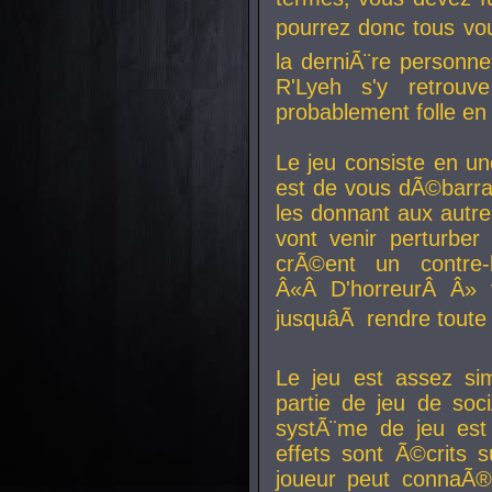
pourrez donc tous vous
la derniÃ¨re personne
R'Lyeh s'y retro
probablement folle en
Le jeu consiste en une
est de vous dÃ©barra
les donnant aux aut
vont venir perturber 
crÃ©ent un contre-
Â«Â D'horreurÂ Â» 
jusquâÃ rendre tout
Le jeu est assez si
partie de jeu de soc
systÃ¨me de jeu est
effets sont Ã©crits 
joueur peut connaÃ®