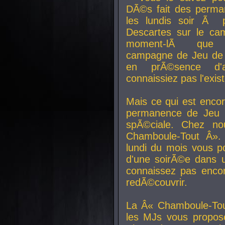
DÃ©s fait des perma
les lundis soir Ã 
Descartes sur le ca
moment-lÃ que v
campagne de Jeu de 
en prÃ©sence d'a
connaissiez pas l'exi
Mais ce qui est encor
permanence de Jeu 
spÃ©ciale. Chez n
Chamboule-Tout Â». 
lundi du mois vous p
d'une soirÃ©e dans 
connaissez pas enco
redÃ©couvrir.
La Â« Chamboule-Tou
les MJs vous propos