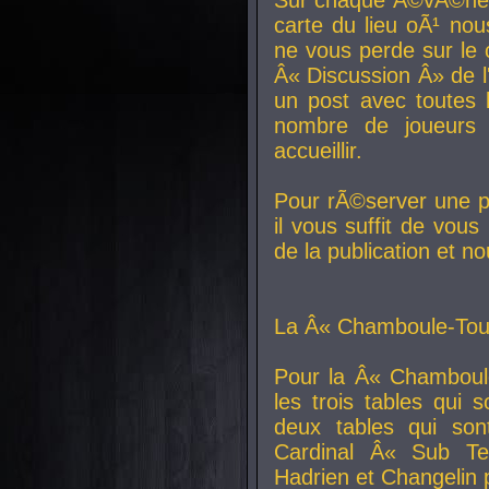
carte du lieu oÃ¹ nou
ne vous perde sur le 
Â« Discussion Â» de 
un post avec toutes 
nombre de joueurs
accueillir.
Pour rÃ©server une pl
il vous suffit de vou
de la publication et n
La Â« Chamboule-Tout
Pour la Â« Chamboul
les trois tables qui
deux tables qui so
Cardinal
Â« Sub Ter
Hadrien et
Changelin
p