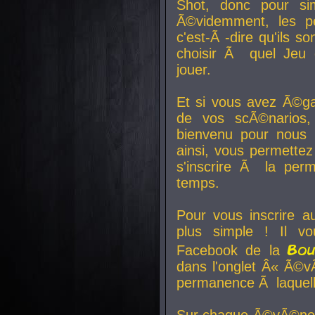
Shot, donc pour si
Ã©videmment, les pe
c'est-Ã -dire qu'ils
choisir Ã quel Jeu 
jouer.
Et si vous avez Ã©ga
de vos scÃ©narios,
bienvenu pour nous 
ainsi, vous permettez
s'inscrire Ã la per
temps.
Pour vous inscrire a
plus simple ! Il vo
Bo
Facebook de la
dans l'onglet Â« Ã©v
permanence Ã laquelle
Sur chaque Ã©vÃ©nem