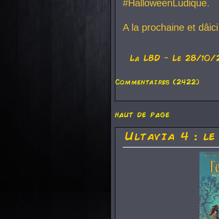
#HalloweenLudique.
A la prochaine et dâic
La
LBD
- Le 28/10/
Commentaires (2422)
haut de page
Ultavia 4 : le