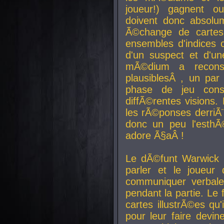
joueur!) gagnent o
doivent donc absolum
Ã©change de cartes
ensembles d'indices c
d'un suspect et d'u
mÃ©dium a reconst
plausiblesÂ , un pa
phase de jeu cons
diffÃ©rentes visions.
les rÃ©ponses derriÃ¨
donc un peu l'esthÃ
adore Ã§aÂ !
Le dÃ©funt Warwick 
parler et le joueur q
communiquer verbale
pendant la partie. Le
cartes illustrÃ©es q
pour leur faire devin