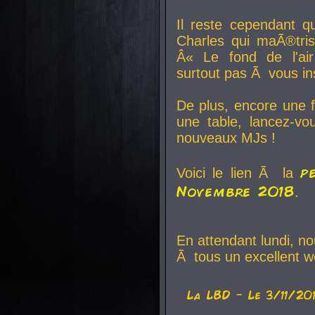
Il reste cependant q
Charles qui maÃ®tri
Â« Le fond de l'air
surtout pas Ã vous ins
De plus, encore une f
une table, lancez-v
nouveaux MJs !
p
Voici le lien Ã la
Novembre 2018
.
En attendant lundi, n
Ã tous un excellent w
La
LBD
- Le 3/11/20