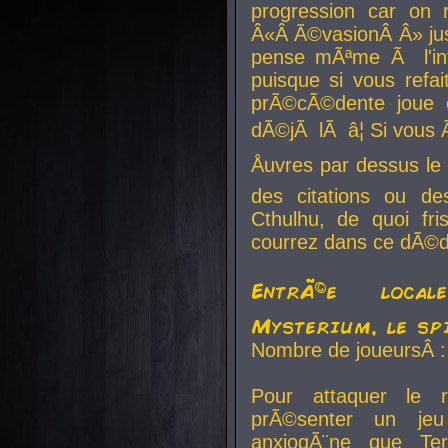
progression car on 
Â«Â Ã©vasionÂ Â» jusq
pense mÃªme Ã l'inf
puisque si vous refai
prÃ©cÃ©dente joue e
dÃ©jÃ lÃ â¦ Si vous 
Åuvres par dessus l
des citations ou d
Cthulhu, de quoi f
courrez dans ce dÃ©da
EntrÃ©e local
Mysterium, le sp
Nombre de joueursÂ :
Pour attaquer le 
prÃ©senter un je
anxiogÃ¨ne que Te