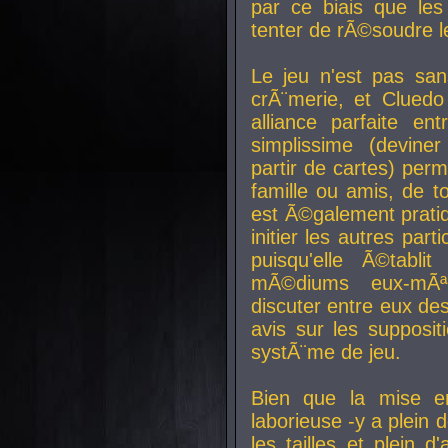
par ce biais que le
tenter de rÃ©soudre l
Le jeu n'est pas san
crÃ¨merie, et Clued
alliance parfaite e
simplissime (devine
partir de cartes) perm
famille ou amis, de t
est Ã©galement prati
initier les autres par
puisqu'elle Ã©tabli
mÃ©diums eux-mÃ
discuter entre eux de
avis sur les supposit
systÃ¨me de jeu.
Bien que la mise e
laborieuse -y a plein 
les tailles et plein d