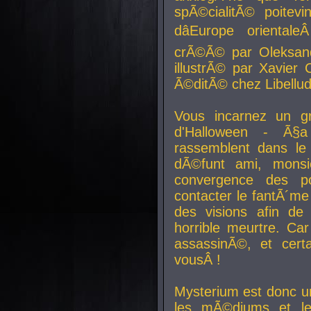
spÃ©cialitÃ© poitev
dâEurope orienta
crÃ©Ã© par Oleksand
illustrÃ© par Xavier 
Ã©ditÃ© chez Libellud
Vous incarnez un gr
d'Halloween - Ã§
rassemblent dans le
dÃ©funt ami, mons
convergence des pou
contacter le fantÃ´me
des visions afin de
horrible meurtre. Ca
assassinÃ©, et cert
vousÂ !
Mysterium est donc un
les mÃ©diums et le