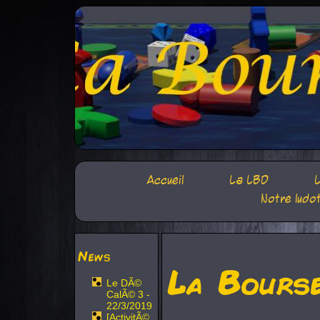
Accueil
La LBD
L
Notre ludo
News
La Bours
Le DÃ©
CalÃ© 3 -
22/3/2019
[ActivitÃ©