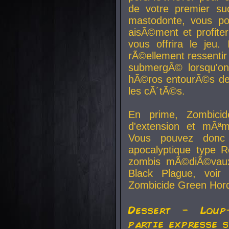
de votre premier su
mastodonte, vous po
aisÃ©ment et profite
vous offrira le jeu.
rÃ©ellement ressentir 
submergÃ© lorsqu'on 
hÃ©ros entourÃ©s de
les cÃ´tÃ©s.
En prime, Zombicide
d'extension et mÃªm
Vous pouvez donc 
apocalyptique type R
zombis mÃ©diÃ©vaux-
Black Plague, voi
Zombicide Green Hor
Dessert - Loup
partie expresse 