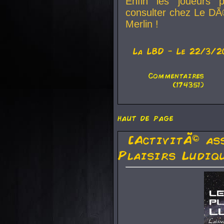
Enfin les joueurs p
consulter chez Le DÃ
Merlin !
La
LBD
- Le 22/3/2
Commentaires
(174351)
haut de page
[ActivitÃ© as
Plaisirs Ludiq