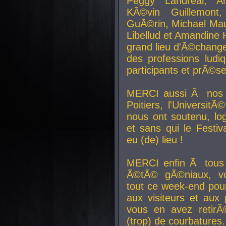
Peggy Landreal, A
KÃ©vin Guillemont
GuÃ©rin, Michael Maur
Libellud et Amandine H
grand lieu d'Ã©chang
des professions lud
participants et prÃ©se
MERCI aussi Ã nos pa
Poitiers, l'Universit
nous ont soutenu, log
et sans qui le Festiv
eu (de) lieu !
MERCI enfin Ã tous
Ã©tÃ© gÃ©niaux, v
tout ce week-end pour
aux visiteurs et aux
vous en avez retirÃ
(trop) de courbatures.