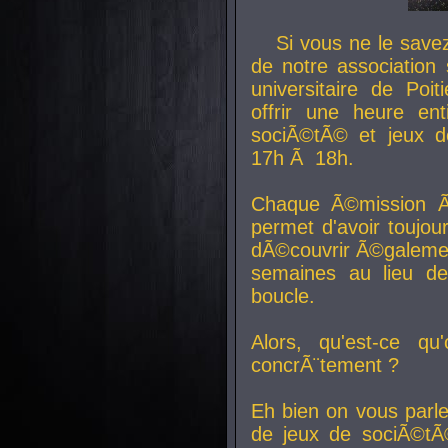
Si vous ne le sav
de notre association 
universitaire de Poit
offrir une heure en
sociÃ©tÃ© et jeux d
17h Ã 18h.
Chaque Ã©mission Ã
permet d'avoir toujo
dÃ©couvrir Ã©galemen
semaines au lieu d
boucle.
Alors, qu'est-ce qu
concrÃ¨tement ?
Eh bien on vous parl
de jeux de sociÃ©tÃ©