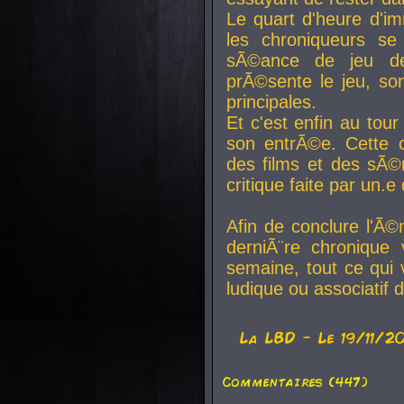
Le quart d'heure d'i
les chroniqueurs se
sÃ©ance de jeu de
prÃ©sente le jeu, son
principales.
Et c'est enfin au tour
son entrÃ©e. Cette c
des films et des sÃ©r
critique faite par un
Afin de conclure l'Ã©
derniÃ¨re chronique
semaine, tout ce qui 
ludique ou associatif 
La
LBD
- Le 19/11/2
Commentaires (447)