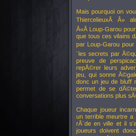
Mais pourquoi on vo
ThiercelieuxÂ Â» al
Â«Â Loup-Garou pour 
que tous ces vilain
par Loup-Garou pour u
´les secrets par Ã©qu
preuve de perspica
repÃ©rer leurs adver
jeu, qui sonne Ã©gale
donc un jeu de bluff 
permet de se dÃ©te
conversations plus sÃ
Chaque joueur incar
un terrible meurtre 
rÃ´de en ville et il s
joueurs doivent donc 