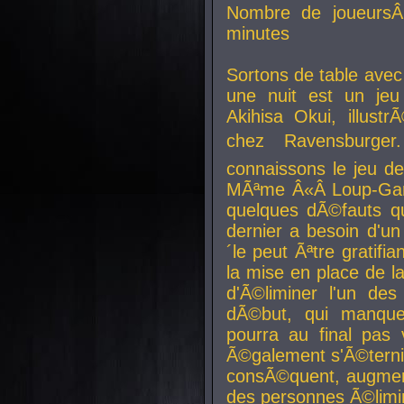
Nombre de joueurs
minutes
Sortons de table ave
une nuit est un je
Akihisa Okui, illus
chez Ravensburger.
connaissons le jeu d
MÃªme Â«Â Loup-Garo
quelques dÃ©fauts qu
dernier a besoin d'un
´le peut Ãªtre gratifi
la mise en place de l
d'Ã©liminer l'un des
dÃ©but, qui manque
pourra au final pas 
Ã©galement s'Ã©ternis
consÃ©quent, augment
des personnes Ã©limi