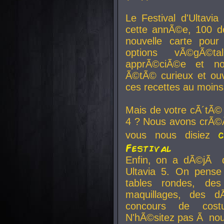
Le Festival d'Ultavia
cette annÃ©e, 100 de
nouvelle carte pour
options vÃ©gÃ©t
apprÃ©ciÃ©e et no
Ã©tÃ© curieux et ouv
ces recettes au moins
Mais de votre cÃ´tÃ©
4 ? Nous avons crÃ©Ã
vous nous disiez
Festival
Enfin, on a dÃ©jÃ de
Ultavia 5. On pens
tables rondes, des
maquillages, des d
concours de cost
N'hÃ©sitez pas Ã nous