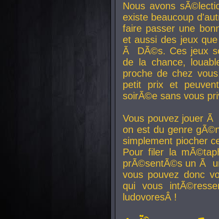
Nous avons sÃ©lectio
existe beaucoup d'autr
faire passer une bon
et aussi des jeux que
Ã DÃ©s. Ces jeux son
de la chance, louab
proche de chez vous.
petit prix et peuve
soirÃ©e sans vous pr
Vous pouvez jouer Ã 
on est du genre gÃ©n
simplement piocher ce
Pour filer la mÃ©tap
prÃ©sentÃ©s un Ã un
vous pouvez donc vo
qui vous intÃ©resse
ludovoresÂ !