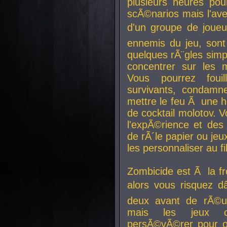
plusieurs heures pour
scÃ©narios mais l'av
d'un groupe de joueur
ennemis du jeu, sont
quelques rÃ¨gles simp
concentrer sur les 
Vous pourrez foui
survivants, condamn
mettre le feu Ã une
de cocktail molotov. 
l'expÃ©rience et de
de rÃ´le papier ou je
les personnaliser au fil
Zombicide est Ã la fr
alors vous risquez d
deux avant de rÃ©us
mais les jeux co
persÃ©vÃ©rer pour ob