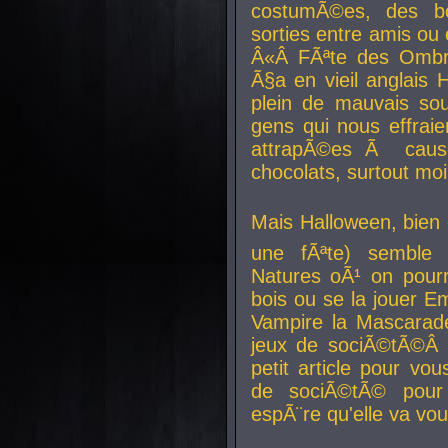
costumÃ©es, des b
sorties entre amis ou 
Â«Â FÃªte des Ombre
Ã§a en vieil anglais 
plein de mauvais sou
gens qui nous effraie
attrapÃ©es Ã caus
chocolats, surtout moi
Mais Halloween, bien q
une fÃªte) semble 
Natures oÃ¹ on pourr
bois ou se la jouer E
Vampire la Mascarade
jeux de sociÃ©tÃ©Â !
petit article pour vo
de sociÃ©tÃ© pour 
espÃ¨re qu'elle va vou