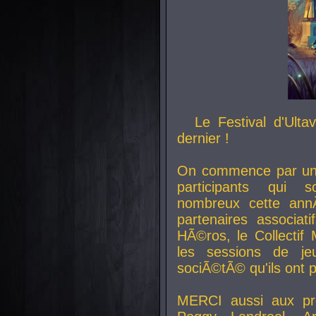
Le Festival d'Ult
dernier !
On commence par un 
participants qui s
nombreux cette an
partenaires associat
HÃ©ros, le Collecti
les sessions de j
sociÃ©tÃ© qu'ils ont
MERCI aussi aux pro