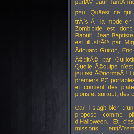
parlÃ© dâun fantÃ´me 
peu. Quâest ce qui
trÃ¨s Ã la mode en
Zombicide est donc
Raoult, Jean-Baptiste
est illustrÃ© par Mi
Ãdouard Guiton, Eric
Ã©ditÃ© par Guillot
Quelle Ã©quipe n'est
jeu est Ã©normeÂ ! La 
premiers PC portable
et contient des plat
pions et surtout, des d
Car il s'agit bien d'u
propose comme pil
d'Halloween. Et c'e
missions, entiÃ¨r