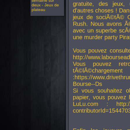
semaine sur
gratuite, des jeux,
deux - Jeux de
plateau
d'autres choses ! Da
jeux de sociÃ©tÃ© O
Rush. Nous avons Ã©
avec un superbe scÃ©
une murder party Pira
Vous pouvez consulte
http://www.laboursead
Vous pouvez ret
tÃ©lÃ©chargement
:https://www.driveth
Bourse--Ds
Si vous souhaitez o
papier, vous pouvez 
LuLu.com : http://w
contributorId=154470