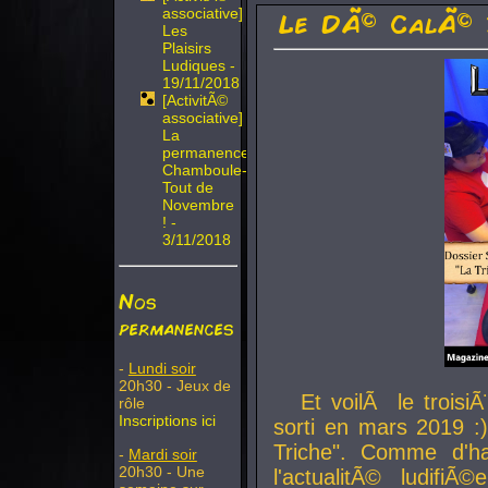
associative]
Le DÃ© CalÃ© 
Les
Plaisirs
Ludiques -
19/11/2018
[ActivitÃ©
associative]
La
permanence
Chamboule-
Tout de
Novembre
! -
3/11/2018
Nos
permanences
-
Lundi soir
20h30 - Jeux de
Et voilÃ le troi
rôle
Inscriptions ici
sorti en mars 2019 :)
Triche". Comme d'ha
-
Mardi soir
20h30 - Une
l'actualitÃ© ludifi