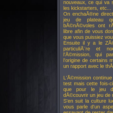
nouveaux, ce qui va so
les kickstarters, etc...
On enchaÃ®ne direct
jeu de plateau q
bÃ©nÃ©voles ont rÃ
libre afin de vous don
que vous puissiez vou
Ensuite il y a le ZÃ
particuliÃ¨re et 
l'Ã©mission, qui pa
l'origine de certains
un rapport avec le th
L'Ã©mission continue
test mais cette fois-c
que pour le jeu d
dÃ©couvrir un jeu de r
S'en suit la culture l
vous parle d'un aspe
essayant de rester da