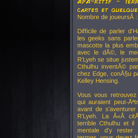
ApÃ©ritif - Ter
cartes et quelqu
Nombre de joueursÂ :
Difficile de parler d
les geeks sans parle
mascotte la plus emb
avec le dÃ©, le mee
R'Lyeh se situe juste
Cthulhu inventÃ© par
chez Edge, conÃ§u par
Kelley Hensing.
Vous vous retrouvez 
qui auraient peut-Ã
avant de s'aventurer
R'Lyeh. La Â«Â cit
terrible Cthulhu et i
mentale d'y rester 
termes, vous devez fu