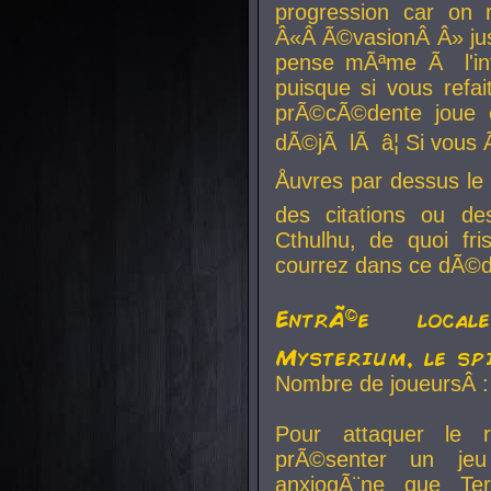
progression car on 
Â«Â Ã©vasionÂ Â» jusq
pense mÃªme Ã l'inf
puisque si vous refai
prÃ©cÃ©dente joue e
dÃ©jÃ lÃ â¦ Si vous 
Åuvres par dessus l
des citations ou d
Cthulhu, de quoi f
courrez dans ce dÃ©da
EntrÃ©e local
Mysterium, le sp
Nombre de joueursÂ :
Pour attaquer le 
prÃ©senter un je
anxiogÃ¨ne que Te