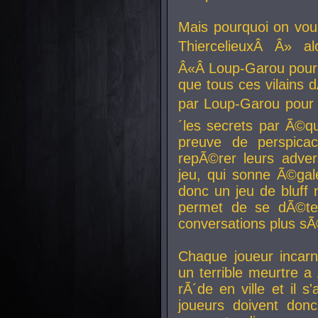
Mais pourquoi on vo
ThiercelieuxÂ Â» al
Â«Â Loup-Garou pour 
que tous ces vilain
par Loup-Garou pour u
´les secrets par Ã©qu
preuve de perspica
repÃ©rer leurs adver
jeu, qui sonne Ã©gale
donc un jeu de bluff 
permet de se dÃ©te
conversations plus sÃ
Chaque joueur incar
un terrible meurtre 
rÃ´de en ville et il s
joueurs doivent donc 