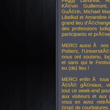
Peggy Landreal, A
KÃ©vin Guillemont
GuÃ©rin, Michael Maur
Libellud et Amandine H
grand lieu d'Ã©chang
des professions lud
participants et prÃ©se
MERCI aussi Ã nos pa
Poitiers, l'Universit
nous ont soutenu, log
et sans qui le Festiv
eu (de) lieu !
MERCI enfin Ã tous
Ã©tÃ© gÃ©niaux, v
tout ce week-end pour
aux visiteurs et aux
vous en avez retirÃ
(trop) de courbatures.