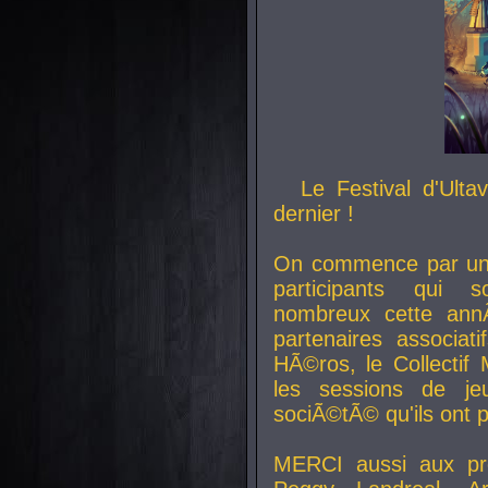
Le Festival d'Ult
dernier !
On commence par un 
participants qui s
nombreux cette an
partenaires associat
HÃ©ros, le Collecti
les sessions de j
sociÃ©tÃ© qu'ils ont
MERCI aussi aux pro