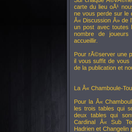
carte du lieu oÃ¹ nou
ne vous perde sur le 
Â« Discussion Â» de 
un post avec toutes 
nombre de joueurs
accueillir.
Pour rÃ©server une pl
il vous suffit de vou
de la publication et n
La Â« Chamboule-Tout
Pour la Â« Chamboul
les trois tables qui
deux tables qui so
Cardinal
Â« Sub Ter
Hadrien et
Changelin
p