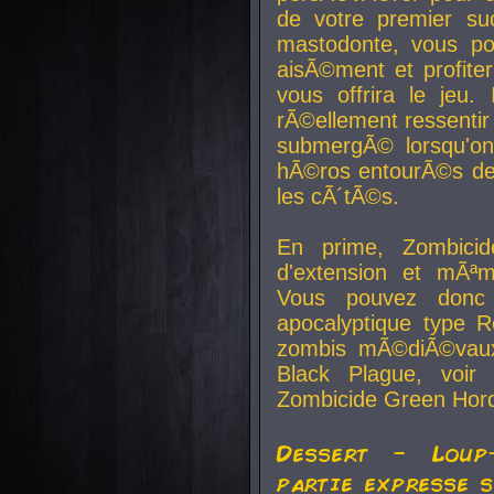
de votre premier su
mastodonte, vous po
aisÃ©ment et profite
vous offrira le jeu.
rÃ©ellement ressentir 
submergÃ© lorsqu'on 
hÃ©ros entourÃ©s de
les cÃ´tÃ©s.
En prime, Zombicide
d'extension et mÃªm
Vous pouvez donc 
apocalyptique type R
zombis mÃ©diÃ©vaux-
Black Plague, voi
Zombicide Green Hor
Dessert - Loup
partie expresse 