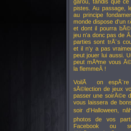
garou, tandis que ce 
pistes. Au passage, le
au principe fondamen
monde dispose d'un rÃ´
et dont il pourra bÃ©
jeu n'a donc pas de 
parties sont trÃ¨s c
et il n'y a pas vraime
peut jouer lui aussi.
peut mÃªme vous Ã©di
la flemmeÂ !
VoilÃ on espÃ¨re 
sÃ©lection de jeux vo
passer une soirÃ©e d
vous laissera de bons
soir d'Halloween, nâ
photos de vos parti
Facebook ou su