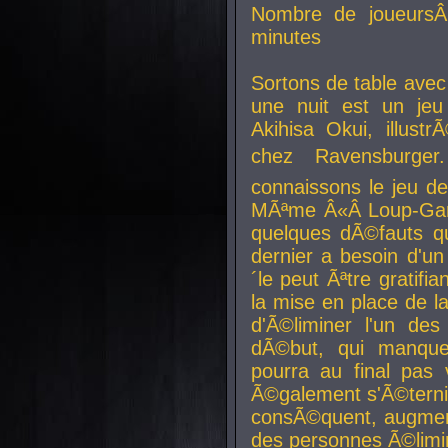
Nombre de joueurs
minutes
Sortons de table ave
une nuit est un je
Akihisa Okui, illus
chez Ravensburger.
connaissons le jeu d
MÃªme Â«Â Loup-Garo
quelques dÃ©fauts qu
dernier a besoin d'un
´le peut Ãªtre gratifi
la mise en place de l
d'Ã©liminer l'un des
dÃ©but, qui manque
pourra au final pas 
Ã©galement s'Ã©ternis
consÃ©quent, augment
des personnes Ã©limi