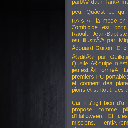
parlÃ© dâun fantÃ´me 
peu. Quâest ce qui
trÃ¨s Ã la mode en
Zombicide est donc
Raoult, Jean-Baptiste
est illustrÃ© par Mi
Ãdouard Guiton, Eric
Ã©ditÃ© par Guillot
Quelle Ã©quipe n'est
jeu est Ã©normeÂ ! La 
premiers PC portable
et contient des plat
pions et surtout, des d
Car il s'agit bien d'u
propose comme pil
d'Halloween. Et c'e
missions, entiÃ¨r