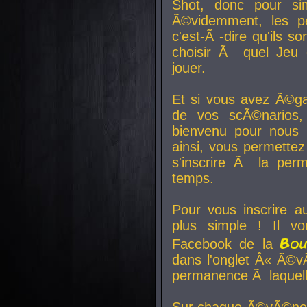
Shot, donc pour si
Ã©videmment, les pe
c'est-Ã -dire qu'ils
choisir Ã quel Jeu 
jouer.
Et si vous avez Ã©ga
de vos scÃ©narios,
bienvenu pour nous 
ainsi, vous permettez
s'inscrire Ã la per
temps.
Pour vous inscrire a
plus simple ! Il vo
Bo
Facebook de la
dans l'onglet Â« Ã©v
permanence Ã laquelle
Sur chaque Ã©vÃ©nem