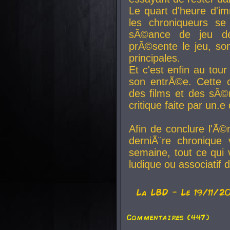
Le quart d'heure d'i
les chroniqueurs se
sÃ©ance de jeu de
prÃ©sente le jeu, son
principales.
Et c'est enfin au tour
son entrÃ©e. Cette c
des films et des sÃ©r
critique faite par un
Afin de conclure l'Ã©
derniÃ¨re chronique
semaine, tout ce qui 
ludique ou associatif 
La
LBD
- Le 19/11/2
Commentaires (447)