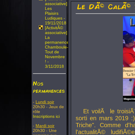
associative]
Le DÃ© CalÃ© 
Les
Plaisirs
Ludiques -
19/11/2018
[ActivitÃ©
associative]
La
permanence
Chamboule-
Tout de
Novembre
! -
3/11/2018
Nos
permanences
-
Lundi soir
20h30 - Jeux de
Et voilÃ le troi
rôle
Inscriptions ici
sorti en mars 2019 :)
Triche". Comme d'ha
-
Mardi soir
20h30 - Une
l'actualitÃ© ludifi