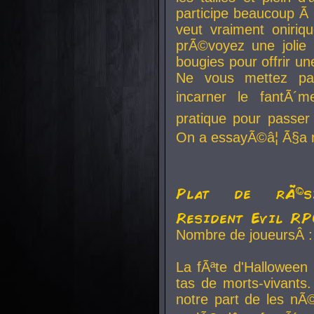
participe beaucoup Ã 
veut vraiment oniriq
prÃ©voyez une jolie
bougies pour offrir un
Ne vous mettez pa
incarner le fantÃ´m
pratique pour passer 
On a essayÃ©â¦ Ã§a n
Plat de rÃ©sis
Resident Evil R
Nombre de joueursÂ :
La fÃªte d'Halloween
tas de morts-vivants.
notre part de les nÃ©