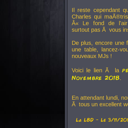
Il reste cependant q
Charles qui maÃ®tri
Â« Le fond de l'air
surtout pas Ã vous ins
De plus, encore une f
une table, lancez-v
nouveaux MJs !
p
Voici le lien Ã la
Novembre 2018
.
En attendant lundi, n
Ã tous un excellent w
La
LBD
- Le 3/11/20