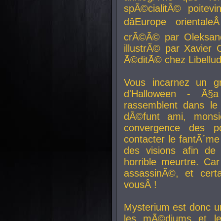
spÃ©cialitÃ© poitev
dâEurope orienta
crÃ©Ã© par Oleksand
illustrÃ© par Xavier 
Ã©ditÃ© chez Libellud
Vous incarnez un gr
d'Halloween - Ã§
rassemblent dans le
dÃ©funt ami, mons
convergence des pou
contacter le fantÃ´me
des visions afin de
horrible meurtre. Ca
assassinÃ©, et cert
vousÂ !
Mysterium est donc un
les mÃ©diums et le