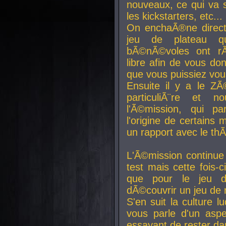
nouveaux, ce qui va so
les kickstarters, etc...
On enchaÃ®ne direct
jeu de plateau q
bÃ©nÃ©voles ont rÃ
libre afin de vous don
que vous puissiez vou
Ensuite il y a le ZÃ
particuliÃ¨re et 
l'Ã©mission, qui pa
l'origine de certains
un rapport avec le th
L'Ã©mission continue
test mais cette fois-c
que pour le jeu d
dÃ©couvrir un jeu de r
S'en suit la culture l
vous parle d'un aspe
essayant de rester da