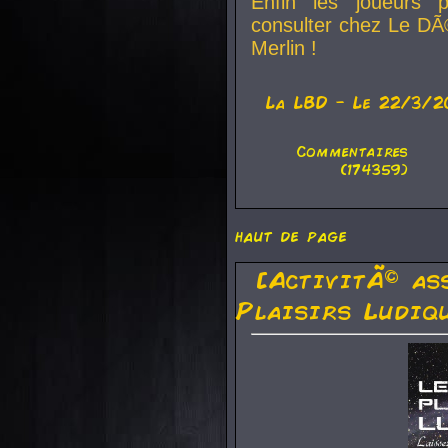
Enfin les joueurs p
consulter chez Le DÃ
Merlin !
La
LBD
- Le 22/3/2
Commentaires
(174359)
haut de page
[ActivitÃ© as
Plaisirs Ludiq