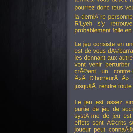
pourrez donc tous vous
la derniÃ¨re personne
R'Lyeh s'y retro
probablement folle en
Le jeu consiste en une
est de vous dÃ©barra
les donnant aux aut
vont venir perturber 
crÃ©ent un contre-
Â«Â D'horreurÂ Â» 
jusquâÃ rendre tout
Le jeu est assez si
partie de jeu de soc
systÃ¨me de jeu est
effets sont Ã©crits 
joueur peut connaÃ®