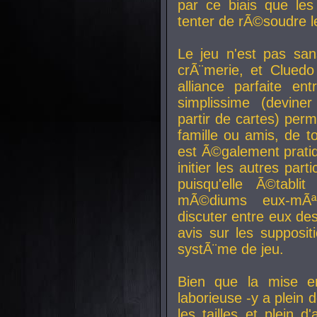
par ce biais que le
tenter de rÃ©soudre l
Le jeu n'est pas san
crÃ¨merie, et Clued
alliance parfaite e
simplissime (devine
partir de cartes) perm
famille ou amis, de t
est Ã©galement prati
initier les autres par
puisqu'elle Ã©tabli
mÃ©diums eux-mÃ
discuter entre eux de
avis sur les supposit
systÃ¨me de jeu.
Bien que la mise e
laborieuse -y a plein 
les tailles et plein d