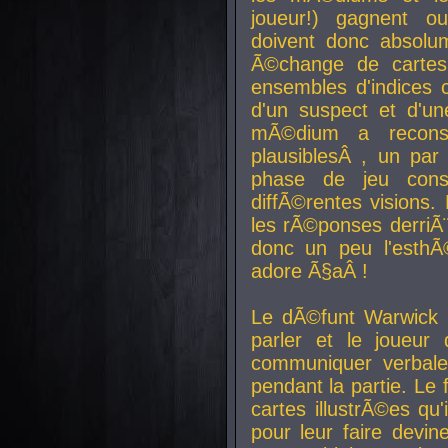
joueur!) gagnent o
doivent donc absolum
Ã©change de cartes
ensembles d'indices c
d'un suspect et d'u
mÃ©dium a reconst
plausiblesÂ , un pa
phase de jeu cons
diffÃ©rentes visions.
les rÃ©ponses derriÃ¨
donc un peu l'esthÃ
adore Ã§aÂ !
Le dÃ©funt Warwick 
parler et le joueur q
communiquer verbale
pendant la partie. Le
cartes illustrÃ©es q
pour leur faire devin