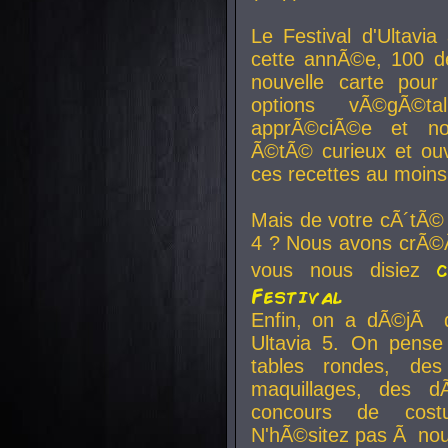
Le Festival d'Ultavia
cette annÃ©e, 100 de
nouvelle carte pour
options vÃ©gÃ©t
apprÃ©ciÃ©e et no
Ã©tÃ© curieux et ouv
ces recettes au moins
Mais de votre cÃ´tÃ©
4 ? Nous avons crÃ©Ã
vous nous disiez
Festival
Enfin, on a dÃ©jÃ de
Ultavia 5. On pens
tables rondes, des
maquillages, des d
concours de cost
N'hÃ©sitez pas Ã nous