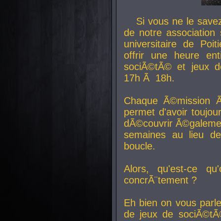
Si vous ne le sav
de notre association 
universitaire de Poit
offrir une heure en
sociÃ©tÃ© et jeux d
17h Ã 18h.
Chaque Ã©mission Ã
permet d'avoir toujo
dÃ©couvrir Ã©galemen
semaines au lieu d
boucle.
Alors, qu'est-ce qu
concrÃ¨tement ?
Eh bien on vous parl
de jeux de sociÃ©tÃ©