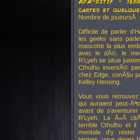
ApÃ©ritif - Ter
cartes et quelqu
Nombre de joueursÂ :
Difficile de parler d
les geeks sans parle
mascotte la plus emb
avec le dÃ©, le mee
R'Lyeh se situe juste
Cthulhu inventÃ© par
chez Edge, conÃ§u par
Kelley Hensing.
Vous vous retrouvez 
qui auraient peut-Ã
avant de s'aventurer
R'Lyeh. La Â«Â cit
terrible Cthulhu et i
mentale d'y rester 
termes, vous devez fu