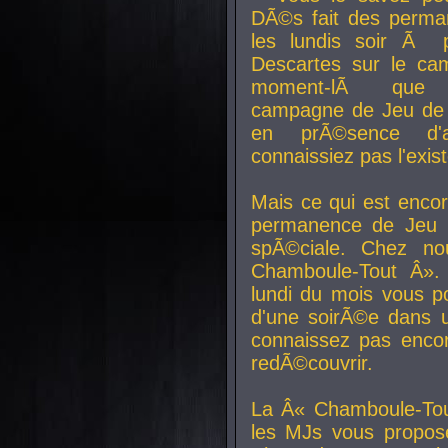
DÃ©s fait des perma
les lundis soir Ã 
Descartes sur le ca
moment-lÃ que v
campagne de Jeu de 
en prÃ©sence d'a
connaissiez pas l'exi
Mais ce qui est encor
permanence de Jeu 
spÃ©ciale. Chez n
Chamboule-Tout Â». 
lundi du mois vous p
d'une soirÃ©e dans 
connaissez pas enco
redÃ©couvrir.
La Â« Chamboule-Tou
les MJs vous propos