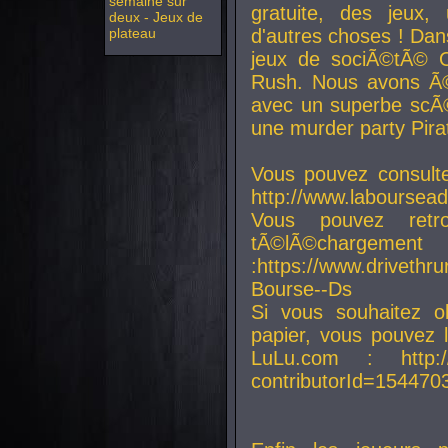
semaine sur
gratuite, des jeux,
deux - Jeux de
plateau
d'autres choses ! Da
jeux de sociÃ©tÃ© O
Rush. Nous avons Ã©
avec un superbe scÃ©
une murder party Pira
Vous pouvez consulte
http://www.laboursead
Vous pouvez ret
tÃ©lÃ©chargement
:https://www.driveth
Bourse--Ds
Si vous souhaitez o
papier, vous pouvez 
LuLu.com : http://w
contributorId=154470