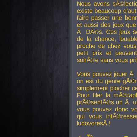
Nous avons sÃ©lectio
existe beaucoup d'autr
faire passer une bon
et aussi des jeux que
Ã DÃ©s. Ces jeux son
de la chance, louab
proche de chez vous.
petit prix et peuve
soirÃ©e sans vous pr
Vous pouvez jouer Ã 
on est du genre gÃ©n
simplement piocher ce
Pour filer la mÃ©tap
prÃ©sentÃ©s un Ã un
vous pouvez donc vo
qui vous intÃ©resse
ludovoresÂ !