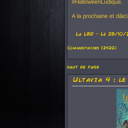
#HalloweenLudique.
A la prochaine et dâic
La
LBD
- Le 28/10/
Commentaires (2422)
haut de page
Ultavia 4 : le