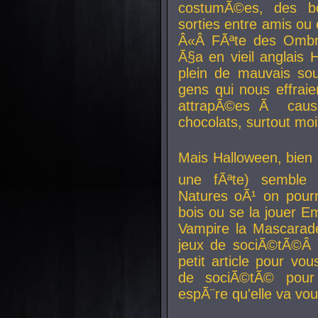
costumÃ©es, des b
sorties entre amis ou 
Â«Â FÃªte des Ombre
Ã§a en vieil anglais 
plein de mauvais sou
gens qui nous effraie
attrapÃ©es Ã caus
chocolats, surtout moi
Mais Halloween, bien q
une fÃªte) semble 
Natures oÃ¹ on pourr
bois ou se la jouer E
Vampire la Mascarade
jeux de sociÃ©tÃ©Â !
petit article pour vo
de sociÃ©tÃ© pour 
espÃ¨re qu'elle va vou