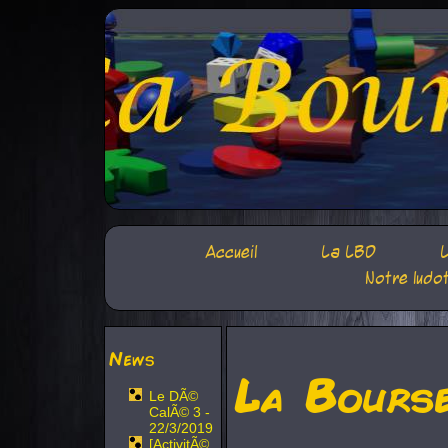
Accueil
La LBD
L
Notre ludo
News
La Bours
Le DÃ©
CalÃ© 3 -
22/3/2019
[ActivitÃ©