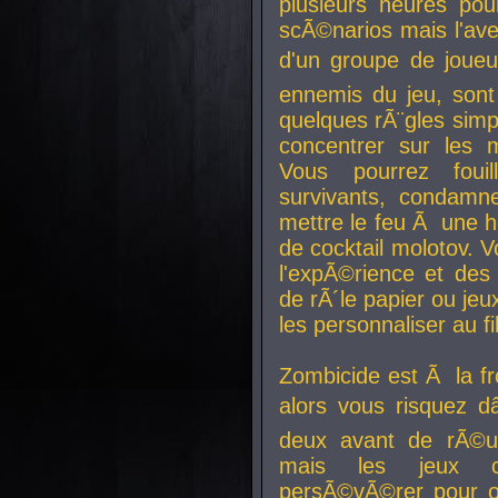
plusieurs heures pour
scÃ©narios mais l'av
d'un groupe de joueur
ennemis du jeu, sont
quelques rÃ¨gles simp
concentrer sur les 
Vous pourrez foui
survivants, condamn
mettre le feu Ã une
de cocktail molotov. 
l'expÃ©rience et de
de rÃ´le papier ou je
les personnaliser au fil
Zombicide est Ã la fr
alors vous risquez d
deux avant de rÃ©us
mais les jeux co
persÃ©vÃ©rer pour ob