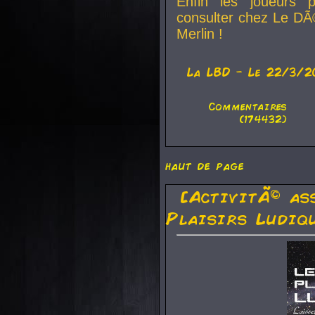
Enfin les joueurs p
consulter chez Le DÃ
Merlin !
La
LBD
- Le 22/3/2
Commentaires
(174432)
haut de page
[ActivitÃ© as
Plaisirs Ludiq