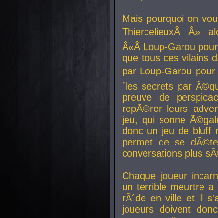
Mais pourquoi on vo
ThiercelieuxÂ Â» al
Â«Â Loup-Garou pour 
que tous ces vilain
par Loup-Garou pour u
´les secrets par Ã©qu
preuve de perspica
repÃ©rer leurs adver
jeu, qui sonne Ã©gale
donc un jeu de bluff 
permet de se dÃ©te
conversations plus sÃ
Chaque joueur incar
un terrible meurtre 
rÃ´de en ville et il s
joueurs doivent donc 