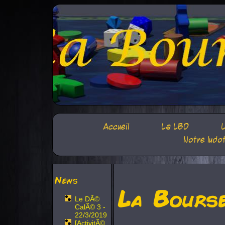
Accueil
La LBD
L
Notre ludo
News
La Bours
Le DÃ©
CalÃ© 3 -
22/3/2019
[ActivitÃ©