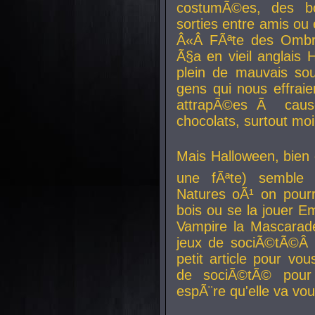
costumÃ©es, des b
sorties entre amis ou 
Â«Â FÃªte des Ombre
Ã§a en vieil anglais 
plein de mauvais sou
gens qui nous effraie
attrapÃ©es Ã caus
chocolats, surtout moi
Mais Halloween, bien q
une fÃªte) semble 
Natures oÃ¹ on pourr
bois ou se la jouer E
Vampire la Mascarade
jeux de sociÃ©tÃ©Â !
petit article pour vo
de sociÃ©tÃ© pour 
espÃ¨re qu'elle va vou