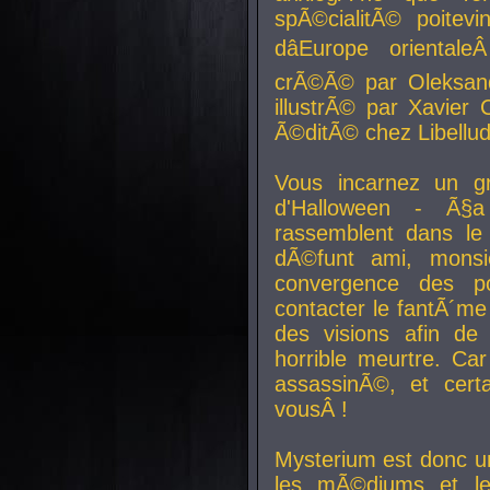
spÃ©cialitÃ© poitev
dâEurope orienta
crÃ©Ã© par Oleksand
illustrÃ© par Xavier 
Ã©ditÃ© chez Libellud
Vous incarnez un gr
d'Halloween - Ã§
rassemblent dans le
dÃ©funt ami, mons
convergence des pou
contacter le fantÃ´me
des visions afin de
horrible meurtre. Ca
assassinÃ©, et cert
vousÂ !
Mysterium est donc un
les mÃ©diums et le