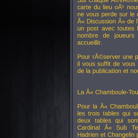
carte du lieu oÃ¹ nou
ne vous perde sur le 
Â« Discussion Â» de 
un post avec toutes 
nombre de joueurs
accueillir.
Pour rÃ©server une pl
il vous suffit de vou
de la publication et n
La Â« Chamboule-Tout
Pour la Â« Chamboul
les trois tables qui
deux tables qui so
Cardinal
Â« Sub Ter
Hadrien et
Changelin
p