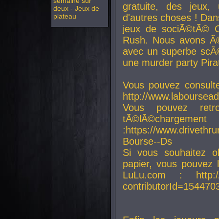
semaine sur
gratuite, des jeux,
deux - Jeux de
plateau
d'autres choses ! Da
jeux de sociÃ©tÃ© O
Rush. Nous avons Ã©
avec un superbe scÃ©
une murder party Pira
Vous pouvez consulte
http://www.laboursead
Vous pouvez ret
tÃ©lÃ©chargement
:https://www.driveth
Bourse--Ds
Si vous souhaitez o
papier, vous pouvez 
LuLu.com : http://w
contributorId=154470