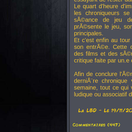
Le quart d'heure d'i
les chroniqueurs se
sÃ©ance de jeu de
prÃ©sente le jeu, son
principales.
Et c'est enfin au tour
son entrÃ©e. Cette c
des films et des sÃ©r
critique faite par un
Afin de conclure l'Ã©
derniÃ¨re chronique
semaine, tout ce qui 
ludique ou associatif 
La
LBD
- Le 19/11/2
Commentaires (447)