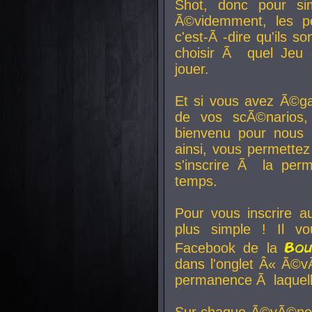
Shot, donc pour si
Ã©videmment, les pe
c'est-Ã -dire qu'ils
choisir Ã quel Jeu 
jouer.
Et si vous avez Ã©ga
de vos scÃ©narios,
bienvenu pour nous 
ainsi, vous permettez
s'inscrire Ã la per
temps.
Pour vous inscrire a
plus simple ! Il vo
Bo
Facebook de la
dans l'onglet Â« Ã©v
permanence Ã laquelle
Sur chaque Ã©vÃ©nem