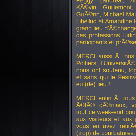
Peggy Landreal, A
KÃ©vin Guillemont
GuÃ©rin, Michael Maur
Libellud et Amandine H
grand lieu d'Ã©chang
des professions lud
participants et prÃ©se
MERCI aussi Ã nos pa
Poitiers, l'Universit
nous ont soutenu, log
et sans qui le Festiv
eu (de) lieu !
MERCI enfin Ã tous
Ã©tÃ© gÃ©niaux, v
tout ce week-end pour
aux visiteurs et aux
vous en avez retirÃ
(trop) de courbatures.