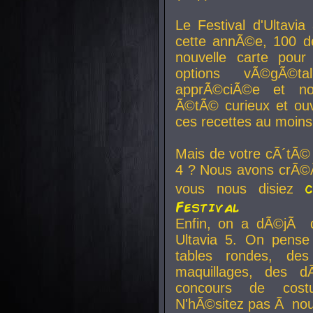
Le Festival d'Ultavia
cette annÃ©e, 100 de
nouvelle carte pour
options vÃ©gÃ©t
apprÃ©ciÃ©e et no
Ã©tÃ© curieux et ouv
ces recettes au moins
Mais de votre cÃ´tÃ©
4 ? Nous avons crÃ©Ã
vous nous disiez
Festival
Enfin, on a dÃ©jÃ de
Ultavia 5. On pens
tables rondes, des
maquillages, des d
concours de cost
N'hÃ©sitez pas Ã nous