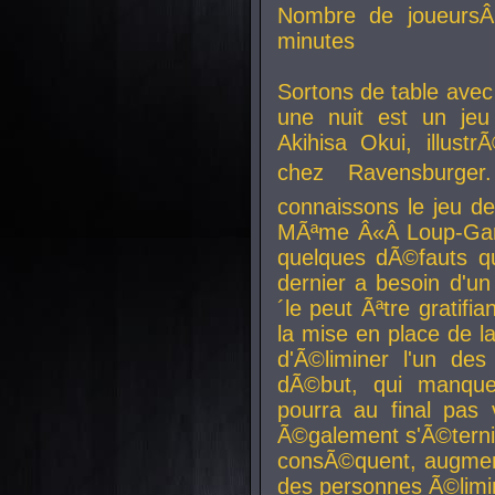
Nombre de joueurs
minutes
Sortons de table ave
une nuit est un je
Akihisa Okui, illus
chez Ravensburger.
connaissons le jeu d
MÃªme Â«Â Loup-Garo
quelques dÃ©fauts qu
dernier a besoin d'un
´le peut Ãªtre gratifi
la mise en place de l
d'Ã©liminer l'un des
dÃ©but, qui manque
pourra au final pas 
Ã©galement s'Ã©ternis
consÃ©quent, augment
des personnes Ã©limi