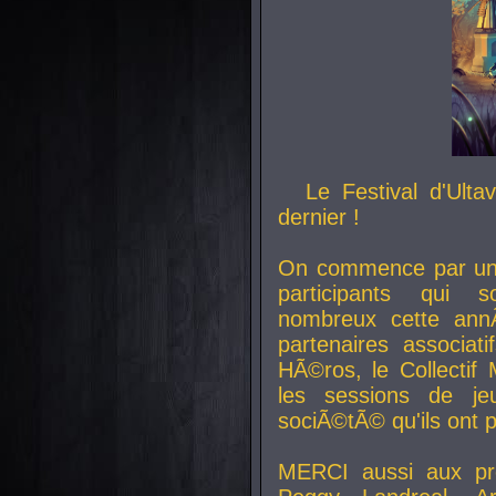
Le Festival d'Ult
dernier !
On commence par un 
participants qui s
nombreux cette an
partenaires associat
HÃ©ros, le Collecti
les sessions de j
sociÃ©tÃ© qu'ils ont
MERCI aussi aux pro