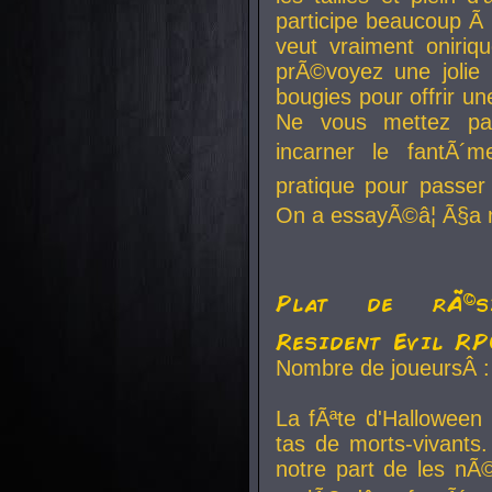
participe beaucoup Ã 
veut vraiment oniriq
prÃ©voyez une jolie
bougies pour offrir un
Ne vous mettez pa
incarner le fantÃ´m
pratique pour passer 
On a essayÃ©â¦ Ã§a n
Plat de rÃ©sis
Resident Evil R
Nombre de joueursÂ :
La fÃªte d'Halloween
tas de morts-vivants.
notre part de les nÃ©