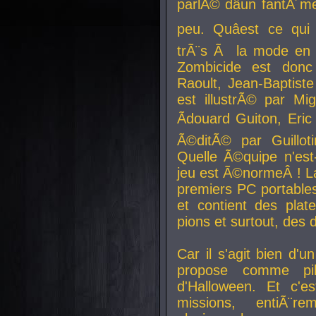
parlÃ© dâun fantÃ´me 
peu. Quâest ce qui
trÃ¨s Ã la mode en
Zombicide est donc
Raoult, Jean-Baptiste
est illustrÃ© par Mi
Ãdouard Guiton, Eric
Ã©ditÃ© par Guillot
Quelle Ã©quipe n'est
jeu est Ã©normeÂ ! La 
premiers PC portable
et contient des plat
pions et surtout, des d
Car il s'agit bien d'u
propose comme pil
d'Halloween. Et c'e
missions, entiÃ¨r