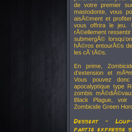
de votre premier su
mastodonte, vous po
aisÃ©ment et profite
vous offrira le jeu.
rÃ©ellement ressentir 
submergÃ© lorsqu'on 
hÃ©ros entourÃ©s de
les cÃ´tÃ©s.
En prime, Zombicide
d'extension et mÃªm
Vous pouvez donc 
apocalyptique type R
zombis mÃ©diÃ©vaux-
Black Plague, voi
Zombicide Green Hor
Dessert - Loup
partie expresse 