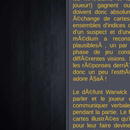
joueur!) gagnent o
doivent donc absolum
Ã©change de cartes
ensembles d'indices c
d'un suspect et d'u
mÃ©dium a reconst
plausiblesÂ , un pa
phase de jeu cons
diffÃ©rentes visions.
les rÃ©ponses derriÃ¨
donc un peu l'esthÃ
adore Ã§aÂ !
Le dÃ©funt Warwick 
parler et le joueur q
communiquer verbale
pendant la partie. Le
cartes illustrÃ©es q
pour leur faire devin