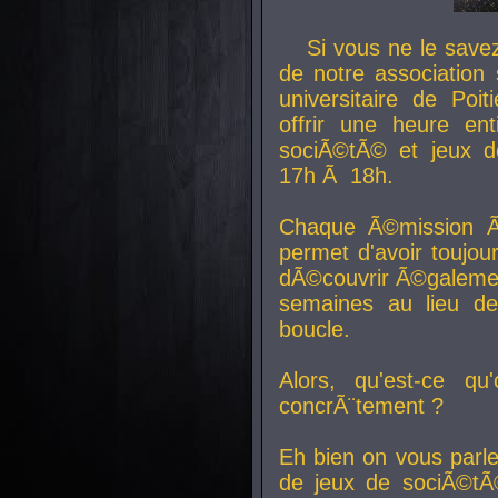
Si vous ne le sav
de notre association 
universitaire de Poit
offrir une heure en
sociÃ©tÃ© et jeux d
17h Ã 18h.
Chaque Ã©mission Ã
permet d'avoir toujo
dÃ©couvrir Ã©galemen
semaines au lieu d
boucle.
Alors, qu'est-ce qu
concrÃ¨tement ?
Eh bien on vous parl
de jeux de sociÃ©tÃ©