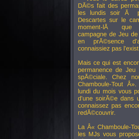
DÃ©s fait des perma
les lundis soir Ã 
Descartes sur le ca
moment-lÃ que v
campagne de Jeu de 
en prÃ©sence d'a
connaissiez pas l'exi
Mais ce qui est encor
permanence de Jeu 
spÃ©ciale. Chez n
Chamboule-Tout Â». 
lundi du mois vous p
d'une soirÃ©e dans 
connaissez pas enco
redÃ©couvrir.
La Â« Chamboule-Tou
les MJs vous propos