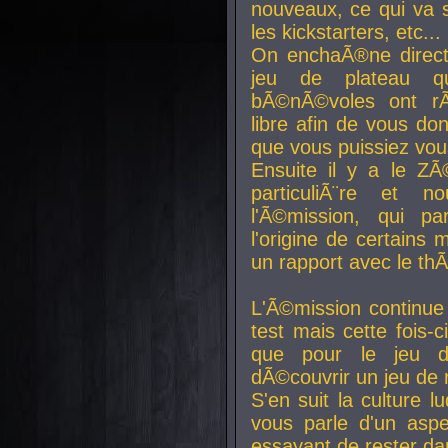
nouveaux, ce qui va so
les kickstarters, etc...
On enchaÃ®ne direct
jeu de plateau q
bÃ©nÃ©voles ont rÃ
libre afin de vous don
que vous puissiez vou
Ensuite il y a le ZÃ
particuliÃ¨re et 
l'Ã©mission, qui pa
l'origine de certains
un rapport avec le th
L'Ã©mission continue
test mais cette fois-c
que pour le jeu d
dÃ©couvrir un jeu de r
S'en suit la culture l
vous parle d'un aspe
essayant de rester da