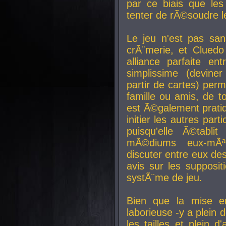
par ce biais que le
tenter de rÃ©soudre l
Le jeu n'est pas san
crÃ¨merie, et Clued
alliance parfaite e
simplissime (devine
partir de cartes) perm
famille ou amis, de t
est Ã©galement prati
initier les autres par
puisqu'elle Ã©tabli
mÃ©diums eux-mÃ
discuter entre eux de
avis sur les supposit
systÃ¨me de jeu.
Bien que la mise e
laborieuse -y a plein 
les tailles et plein d