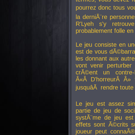
pourrez donc tous vous
la derniÃ¨re personne
R'Lyeh s'y retro
probablement folle en
Le jeu consiste en une
est de vous dÃ©barra
les donnant aux aut
vont venir perturber 
crÃ©ent un contre-
Â«Â D'horreurÂ Â» 
jusquâÃ rendre tout
Le jeu est assez si
partie de jeu de soc
systÃ¨me de jeu est
effets sont Ã©crits 
joueur peut connaÃ®