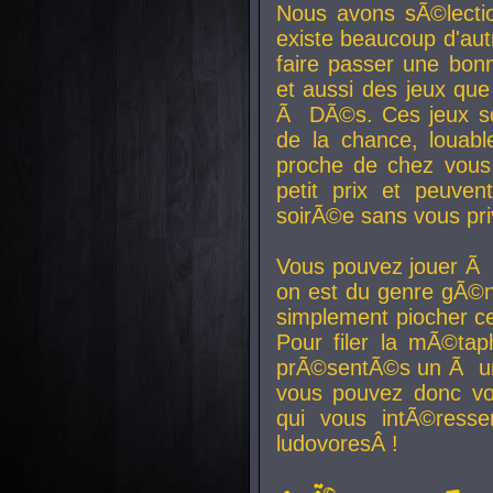
Nous avons sÃ©lectio
existe beaucoup d'autr
faire passer une bon
et aussi des jeux que
Ã DÃ©s. Ces jeux son
de la chance, louab
proche de chez vous.
petit prix et peuve
soirÃ©e sans vous pr
Vous pouvez jouer Ã 
on est du genre gÃ©n
simplement piocher ce
Pour filer la mÃ©tap
prÃ©sentÃ©s un Ã un
vous pouvez donc vo
qui vous intÃ©resse
ludovoresÂ !