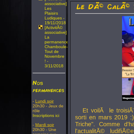
associative]
Le DÃ© CalÃ© 
Les
Plaisirs
Ludiques -
19/11/2018
[ActivitÃ©
associative]
La
permanence
Chamboule-
Tout de
Novembre
! -
3/11/2018
Nos
permanences
-
Lundi soir
20h30 - Jeux de
Et voilÃ le troi
rôle
Inscriptions ici
sorti en mars 2019 :)
Triche". Comme d'ha
-
Mardi soir
20h30 - Une
l'actualitÃ© ludifi