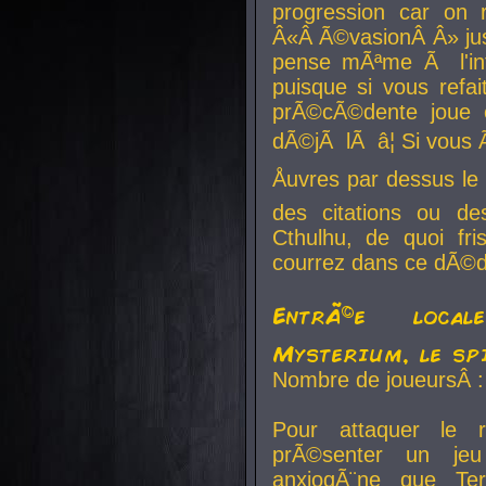
progression car on 
Â«Â Ã©vasionÂ Â» jusq
pense mÃªme Ã l'inf
puisque si vous refai
prÃ©cÃ©dente joue e
dÃ©jÃ lÃ â¦ Si vous 
Åuvres par dessus l
des citations ou d
Cthulhu, de quoi f
courrez dans ce dÃ©da
EntrÃ©e local
Mysterium, le sp
Nombre de joueursÂ :
Pour attaquer le 
prÃ©senter un je
anxiogÃ¨ne que Te