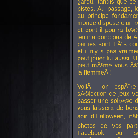
garou, tandis que ce 
pistes. Au passage, le
au principe fondamen
monde dispose d'un rÃ´
et dont il pourra bÃ©
jeu n'a donc pas de 
parties sont trÃ¨s c
et il n'y a pas vraime
peut jouer lui aussi.
peut mÃªme vous Ã©di
la flemmeÂ !
VoilÃ on espÃ¨re 
sÃ©lection de jeux vo
passer une soirÃ©e d
vous laissera de bons
soir d'Halloween, nâ
photos de vos parti
Facebook ou su