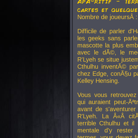
ApÃ©ritif - Ter
cartes et quelqu
Nombre de joueursÂ :
Difficile de parler d
les geeks sans parle
mascotte la plus emb
avec le dÃ©, le mee
R'Lyeh se situe juste
Cthulhu inventÃ© par
chez Edge, conÃ§u par
Kelley Hensing.
Vous vous retrouvez 
qui auraient peut-Ã
avant de s'aventurer
R'Lyeh. La Â«Â cit
terrible Cthulhu et i
mentale d'y rester 
termes, vous devez fu