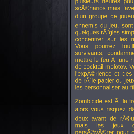
plusieurs heures pour
scÃ©narios mais l'av
d'un groupe de joueur
ennemis du jeu, sont
quelques rÃ¨gles simp
concentrer sur les 
Vous pourrez foui
survivants, condamn
mettre le feu Ã une
de cocktail molotov. 
l'expÃ©rience et de
de rÃ´le papier ou je
les personnaliser au fil
Zombicide est Ã la fr
alors vous risquez d
deux avant de rÃ©us
mais les jeux co
persÃ©vÃ©rer pour ob