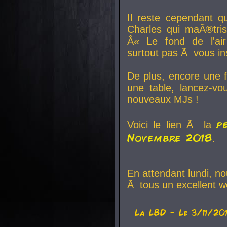
Il reste cependant q
Charles qui maÃ®tri
Â« Le fond de l'air
surtout pas Ã vous ins
De plus, encore une f
une table, lancez-v
nouveaux MJs !
p
Voici le lien Ã la
Novembre 2018
.
En attendant lundi, n
Ã tous un excellent w
La
LBD
- Le 3/11/20