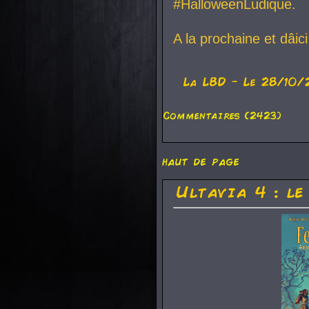
#HalloweenLudique.
A la prochaine et dâic
La
LBD
- Le 28/10/
Commentaires (2423)
haut de page
Ultavia 4 : le