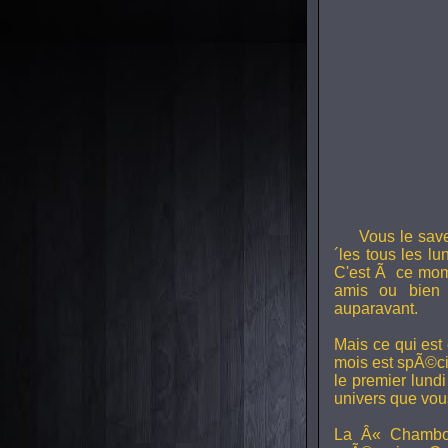
Vous le sav
´les tous les l
C'est Ã ce mom
amis ou bien 
auparavant.
Mais ce qui est
mois est spÃ©ci
le premier lund
univers que vou
La Â« Chambou