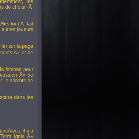
idemment, les
us de choisir Ã
tes tout Ã fait
'autres joueurs
ller sur la page
ments Â» et de
a faisons pour
scussion Â» de
ec le nombre de
scrire dans les
posÃ©es, il y a
erra Ignis Â»