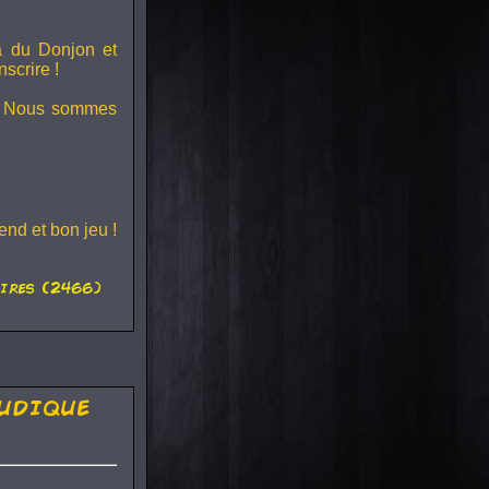
ra du
Donjon et
scrire !
s ! Nous sommes
nd et bon jeu !
ires (2466)
udique