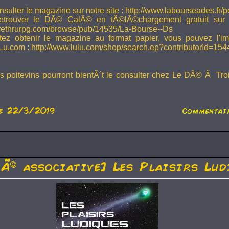
sulter le magazine sur notre site : http://www.labourseades.fr/
etrouver le DÃ© CalÃ© en tÃ©lÃ©chargement gratuit sur
ivethrurpg.com/browse/pub/14535/La-Bourse--Ds
tez obtenir le magazine au format papier, vous pouvez l'i
Lu.com : http://www.lulu.com/shop/search.ep?contributorId=15
rs poitevins pourront bientÃ´t le consulter chez Le DÃ© Ã Tr
e 22/3/2019
Commentair
tÃ© associative] Les Plaisirs Lud