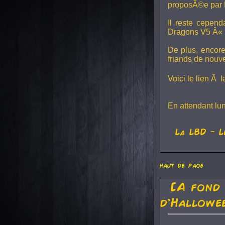
proposÃ©e par 
Il reste cepen
Dragons V5
Â« L
De plus, encore
friands de nouv
Voici le lien Ã 
En attendant lu
La
LBD
- L
haut de page
[A fond
d'Hallowe