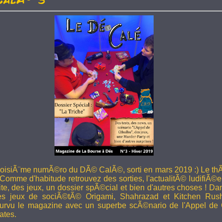
troisiÃ¨me numÃ©ro du DÃ© CalÃ©, sorti en mars 2019 :) Le thÃ
 Comme d'habitude retrouvez des sorties, l'actualitÃ© ludifiÃ©e
ite, des jeux, un dossier spÃ©cial et bien d'autres choses ! 
les jeux de sociÃ©tÃ© Origami, Shahrazad et Kitchen Rus
rvu le magazine avec un superbe scÃ©nario de l'Appel de 
ates.