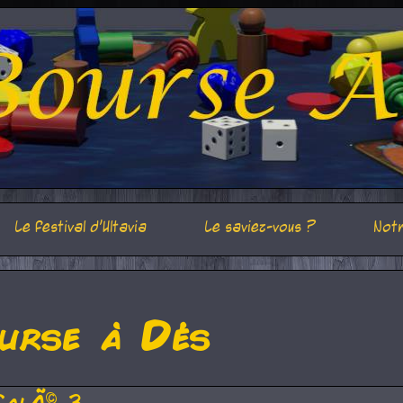
Le festival d'Ultavia
Le saviez-vous ?
Notr
urse à Dés
CalÃ© 3