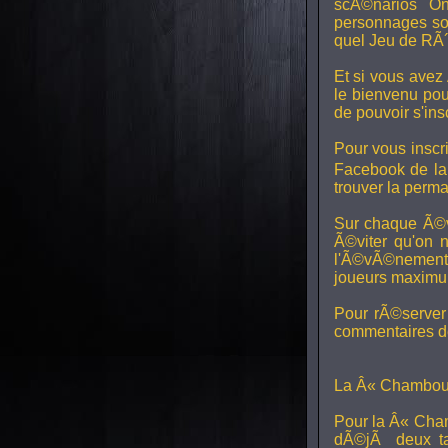
scÃ©narios On
personnages son
quel Jeu de RÃ´
Et si vous avez
le bienvenu pou
de pouvoir s'in
Pour vous inscri
Facebook de l
trouver la perm
Sur chaque Ã©v
Ã©viter qu'on 
l'Ã©vÃ©nement, 
joueurs maximum 
Pour rÃ©server 
commentaires de
La Â« Chamboul
Pour la Â« Cham
dÃ©jÃ deux ta