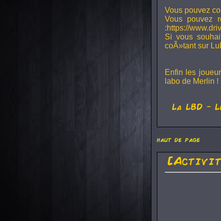
Vous pouvez con
Vous pouvez r
:https://www.dr
Si vous souhai
coÃ»tant sur Lu
Enfin les joueu
labo de Merlin !
La
LBD
- L
haut de page
[Activi