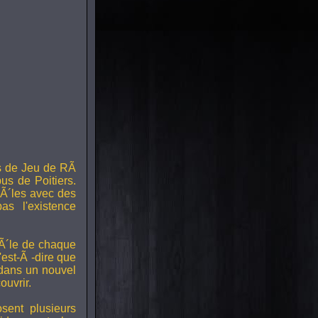
s de Jeu de RÃ
us de Poitiers.
Ã´les avec des
s l'existence
RÃ´le de chaque
est-Ã -dire que
 dans un nouvel
uvrir.
ent plusieurs