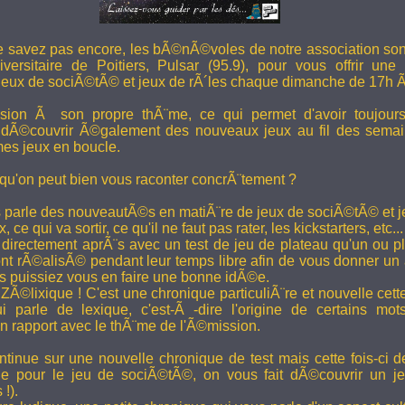
e savez pas encore, les bÃ©nÃ©voles de notre association son
versitaire de Poitiers, Pulsar (95.9), pour vous offrir une
eux de sociÃ©tÃ© et jeux de rÃ´les chaque dimanche de 17h 
ion Ã son propre thÃ¨me, ce qui permet d'avoir toujour
 dÃ©couvrir Ã©galement des nouveaux jeux au fil des semai
es jeux en boucle.
 qu'on peut bien vous raconter concrÃ¨tement ?
 parle des nouveautÃ©s en matiÃ¨re de jeux de sociÃ©tÃ© et je
 ce qui va sortir, ce qu'il ne faut pas rater, les kickstarters, etc...
rectement aprÃ¨s avec un test de jeu de plateau qu'un ou p
 rÃ©alisÃ© pendant leur temps libre afin de vous donner un a
us puissiez vous en faire une bonne idÃ©e.
e ZÃ©lixique ! C'est une chronique particuliÃ¨re et nouvelle c
i parle de lexique, c'est-Ã -dire l'origine de certains mo
rapport avec le thÃ¨me de l'Ã©mission.
tinue sur une nouvelle chronique de test mais cette fois-ci de
ue pour le jeu de sociÃ©tÃ©, on vous fait dÃ©couvrir un je
 !).