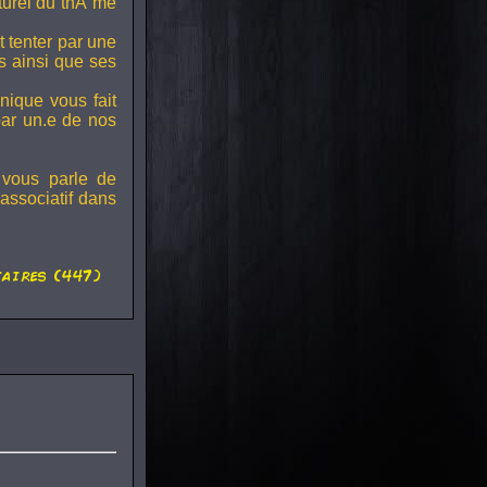
lturel du thÃ¨me
t tenter par une
s ainsi que ses
onique vous fait
par un.e de nos
 vous parle de
associatif dans
aires (447)