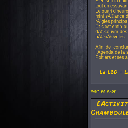
S'en suit la cul
tout en essayan
Le quart d'heure
mini sÃ©ance de
rÃ¨gles principa
Et c'est enfin a
dÃ©couvrir des 
bÃ©nÃ©voles.
Afin de conclu
l'Agenda de la 
Poitiers et ses a
La
LBD
- L
haut de page
[Activi
Chamboule