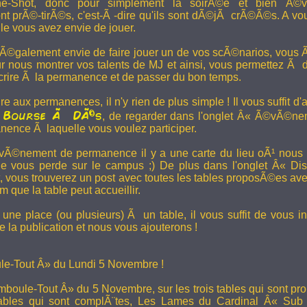
e-Shot, donc pour simplement la soirÃ©e et bien Ã©v
t prÃ©-tirÃ©s, c'est-Ã -dire qu'ils sont dÃ©jÃ crÃ©Ã©s. A vo
le vous avez envie de jouer.
 Ã©galement envie de faire jouer un de vos scÃ©narios, vous Ãª
r nous montrer vos talents de MJ et ainsi, vous permettez Ã d
scrire Ã la permanence et de passer du bon temps.
re aux permanences, il n'y rien de plus simple ! Il vous suffit d'a
Bourse Ã DÃ©s
a
, de regarder dans l'onglet Â« Ã©vÃ©ne
anence Ã laquelle vous voulez participer.
Ã©nement de permanence il y a une carte du lieu oÃ¹ nous l
ne vous perde sur le campus ;) De plus dans l'onglet Â« Di
vous trouverez un post avec toutes les tables proposÃ©es av
que la table peut accueillir.
une place (ou plusieurs) Ã un table, il vous suffit de vous in
 la publication et nous vous ajouterons !
e-Tout Â» du Lundi 5 Novembre !
boule-Tout Â» du 5 Novembre, sur les trois tables qui sont pro
bles qui sont complÃ¨tes,
Les Lames du Cardinal
Â« Sub T