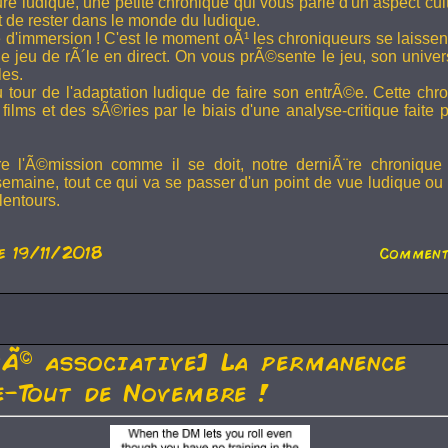
ture ludique, une petite chronique qui vous parle d'un aspect cu
t de rester dans le monde du ludique.
 d'immersion ! C'est le moment oÃ¹ les chroniqueurs se laissen
 jeu de rÃ´le en direct. On vous prÃ©sente le jeu, son univer
les.
u tour de l'adaptation ludique de faire son entrÃ©e. Cette chr
films et des sÃ©ries par le biais d'une analyse-critique faite 
re l'Ã©mission comme il se doit, notre derniÃ¨re chronique
semaine, tout ce qui va se passer d'un point de vue ludique ou 
lentours.
e 19/11/2018
Comment
tÃ© associative] La permanence
-Tout de Novembre !