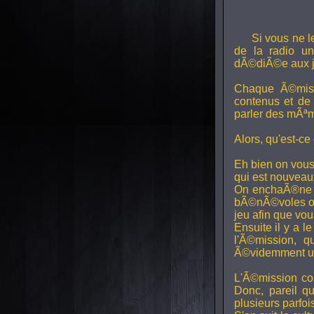
Si vous ne l
de la radio uni
dÃ©diÃ©e aux j
Chaque Ã©miss
contenus et de
parler des mÃªm
Alors, qu'est-ce
Eh bien on vous
qui est nouveaux,
On enchaÃ®ne di
bÃ©nÃ©voles ont
jeu afin que vo
Ensuite il y a l
l'Ã©mission, qu
Ã©videmment un 
L'Ã©mission con
Donc, pareil q
plusieurs parfois