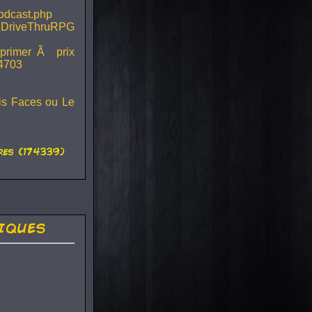
podcast.php
 DriveThruRPG
mprimer Ã prix
44703
ois Faces ou Le
es (174339)
iques