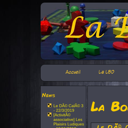
Accueil
La LBD
News
La Bo
Le DÃ© CalÃ© 3
- 22/3/2019
[ActivitÃ©
associative] Les
Plaisirs Ludiques
Le DÃ© 