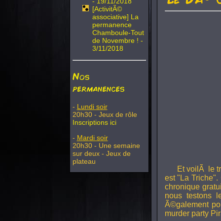
- 19/11/2018
[ActivitÃ©
associative] La
permanence
Chamboule-Tout
de Novembre ! -
3/11/2018
Nos
permanences
-
Lundi soir
20h30 - Jeux de rôle
Inscriptions ici
-
Mardi soir
20h30 - Une semaine
sur deux - Jeux de
plateau
Et voilÃ le 
est "La Triche".
chronique gratu
nous testons 
Ã©galement pou
murder party Pir