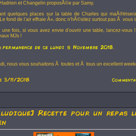
Hadrien et
Changelin
proposÃ©e par Samy.
dant quelques places sur la table de Charles qui maÃ®trise
e fond de l'air effraie Â», donc n'hÃ©sitez surtout pas Ã vous in
 une fois, si vous avez envie d'ouvrir une table, lancez-vou
eaux MJs !
permanence de ce lundi 5 Novembre 2018
la
.
ndi, nous vous souhaitons Ã toutes et Ã tous un excellent weeke
e 3/11/2018
Commenta
 ludique] Recette pour un repas l
en