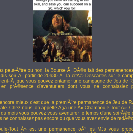
ez peut-Ãªtre ou non, la Bourse Ã DÃ©s fait des permanence
undis soir Ã partir de 20h30 Ã la citÃ© Descartes sur le camp
ent-lÃ que vous pouvez entamer une campagne de Jeu de R
en prÃ©sence d'aventuriers dont vous ne connaissiez pa
 encore mieux c'est que la premiÃ¨re permanence de Jeu de 
ale. Chez nous, on appelle Ã§a une Â« Chamboule-Tout Â». C'
i du mois vous pouvez vous aventurer le temps d'une soirÃ©e
s ne connaissez pas encore ou que vous avez envie de redÃ©co
le-Tout Â» est une permanence oÃ¹ les MJs vous propos