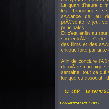
Le quart d'heure d'i
les chroniqueurs se
sÃ©ance de jeu de
prÃ©sente le jeu, son
principales.
Et c'est enfin au tour
son entrÃ©e. Cette c
des films et des sÃ©r
critique faite par un
Afin de conclure l'Ã©
derniÃ¨re chronique
semaine, tout ce qui 
ludique ou associatif 
La
LBD
- Le 19/11/2
Commentaires (447)