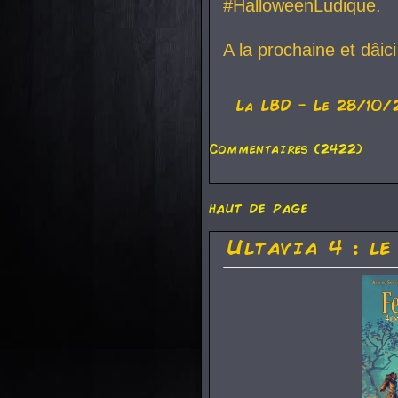
#HalloweenLudique.
A la prochaine et dâic
La
LBD
- Le 28/10/
Commentaires (2422)
haut de page
Ultavia 4 : le