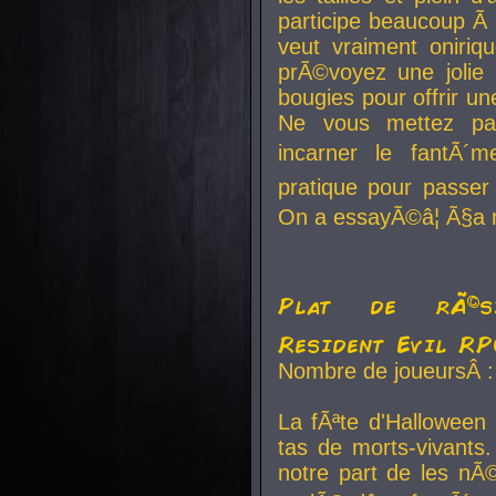
participe beaucoup Ã 
veut vraiment oniriq
prÃ©voyez une jolie
bougies pour offrir un
Ne vous mettez pa
incarner le fantÃ´m
pratique pour passer 
On a essayÃ©â¦ Ã§a n
Plat de rÃ©sis
Resident Evil R
Nombre de joueursÂ :
La fÃªte d'Halloween
tas de morts-vivants.
notre part de les nÃ©