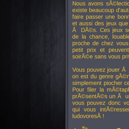
Nous avons sÃ©lectio
existe beaucoup d'autr
faire passer une bon
et aussi des jeux que
Ã DÃ©s. Ces jeux son
de la chance, louab
proche de chez vous.
petit prix et peuve
soirÃ©e sans vous pr
Vous pouvez jouer Ã 
on est du genre gÃ©n
simplement piocher ce
Pour filer la mÃ©tap
prÃ©sentÃ©s un Ã un
vous pouvez donc vo
qui vous intÃ©resse
ludovoresÂ !