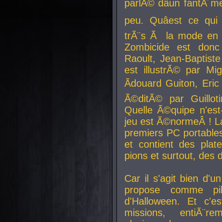
parlÃ© dâun fantÃ´me 
peu. Quâest ce qui
trÃ¨s Ã la mode en
Zombicide est donc
Raoult, Jean-Baptiste
est illustrÃ© par Mi
Ãdouard Guiton, Eric
Ã©ditÃ© par Guillot
Quelle Ã©quipe n'est
jeu est Ã©normeÂ ! La 
premiers PC portable
et contient des plat
pions et surtout, des d
Car il s'agit bien d'u
propose comme pil
d'Halloween. Et c'e
missions, entiÃ¨r