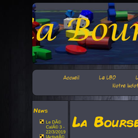
Accueil
La LBD
L
Notre ludo
News
La Bours
Le DÃ©
CalÃ© 3 -
22/3/2019
[ActivitÃ©