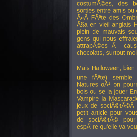
costumÃ©es, des b
sorties entre amis ou 
Â«Â FÃªte des Ombre
Ã§a en vieil anglais 
plein de mauvais sou
gens qui nous effraie
attrapÃ©es Ã caus
chocolats, surtout moi
Mais Halloween, bien q
une fÃªte) semble 
Natures oÃ¹ on pourr
bois ou se la jouer E
Vampire la Mascarade
jeux de sociÃ©tÃ©Â !
petit article pour vo
de sociÃ©tÃ© pour 
espÃ¨re qu'elle va vou