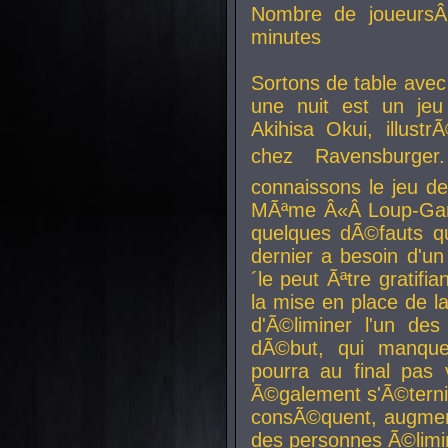
Nombre de joueurs
minutes
Sortons de table ave
une nuit est un je
Akihisa Okui, illus
chez Ravensburger.
connaissons le jeu d
MÃªme Â«Â Loup-Garo
quelques dÃ©fauts qu
dernier a besoin d'un
´le peut Ãªtre gratifi
la mise en place de l
d'Ã©liminer l'un des
dÃ©but, qui manque
pourra au final pas 
Ã©galement s'Ã©ternis
consÃ©quent, augment
des personnes Ã©limi