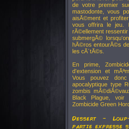
de votre premier su
mastodonte, vous po
aisÃ©ment et profite
vous offrira le jeu.
rÃ©ellement ressentir 
submergÃ© lorsqu'on 
hÃ©ros entourÃ©s de
les cÃ´tÃ©s.
En prime, Zombicide
d'extension et mÃªm
Vous pouvez donc 
apocalyptique type R
zombis mÃ©diÃ©vaux-
Black Plague, voi
Zombicide Green Hor
Dessert - Loup
partie expresse 