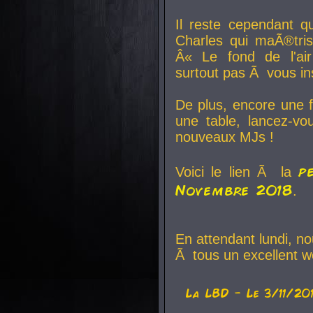
Il reste cependant q
Charles qui maÃ®tri
Â« Le fond de l'air
surtout pas Ã vous ins
De plus, encore une f
une table, lancez-v
nouveaux MJs !
p
Voici le lien Ã la
Novembre 2018
.
En attendant lundi, n
Ã tous un excellent w
La
LBD
- Le 3/11/20