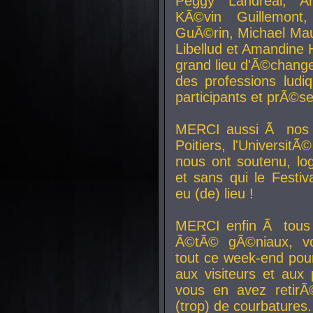
Peggy Landreal, A
KÃ©vin Guillemont
GuÃ©rin, Michael Maur
Libellud et Amandine H
grand lieu d'Ã©chang
des professions lud
participants et prÃ©se
MERCI aussi Ã nos pa
Poitiers, l'Universit
nous ont soutenu, log
et sans qui le Festiv
eu (de) lieu !
MERCI enfin Ã tous
Ã©tÃ© gÃ©niaux, v
tout ce week-end pour
aux visiteurs et aux
vous en avez retirÃ
(trop) de courbatures.