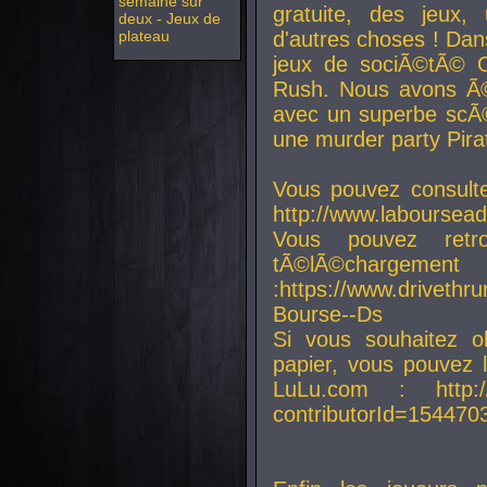
semaine sur
gratuite, des jeux,
deux - Jeux de
plateau
d'autres choses ! Da
jeux de sociÃ©tÃ© O
Rush. Nous avons Ã©
avec un superbe scÃ©
une murder party Pira
Vous pouvez consulte
http://www.laboursead
Vous pouvez ret
tÃ©lÃ©chargement
:https://www.driveth
Bourse--Ds
Si vous souhaitez o
papier, vous pouvez 
LuLu.com : http://w
contributorId=154470