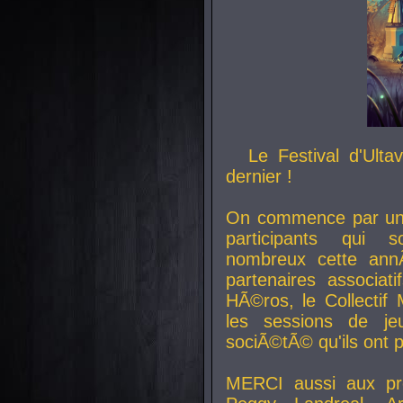
Le Festival d'Ult
dernier !
On commence par un 
participants qui s
nombreux cette an
partenaires associat
HÃ©ros, le Collecti
les sessions de j
sociÃ©tÃ© qu'ils ont
MERCI aussi aux pro