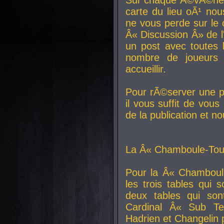
carte du lieu oÃ¹ nou
ne vous perde sur le 
Â« Discussion Â» de 
un post avec toutes 
nombre de joueurs
accueillir.
Pour rÃ©server une pl
il vous suffit de vou
de la publication et n
La Â« Chamboule-Tout
Pour la Â« Chamboul
les trois tables qui
deux tables qui so
Cardinal
Â« Sub Ter
Hadrien et
Changelin
p