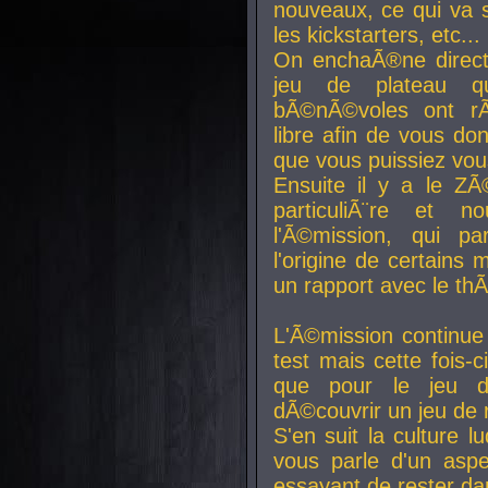
nouveaux, ce qui va so
les kickstarters, etc...
On enchaÃ®ne direct
jeu de plateau q
bÃ©nÃ©voles ont rÃ
libre afin de vous don
que vous puissiez vou
Ensuite il y a le ZÃ
particuliÃ¨re et 
l'Ã©mission, qui pa
l'origine de certains
un rapport avec le th
L'Ã©mission continue
test mais cette fois-c
que pour le jeu d
dÃ©couvrir un jeu de r
S'en suit la culture l
vous parle d'un aspe
essayant de rester da