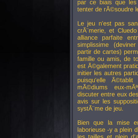
par ce biais que le
tenter de rÃ©soudre l
Le jeu n'est pas san
crÃ¨merie, et Clued
alliance parfaite e
simplissime (devine
partir de cartes) perm
famille ou amis, de t
est Ã©galement prati
initier les autres par
puisqu'elle Ã©tabli
mÃ©diums eux-mÃ
discuter entre eux de
avis sur les supposit
systÃ¨me de jeu.
Bien que la mise e
laborieuse -y a plein 
les tailles et plein d