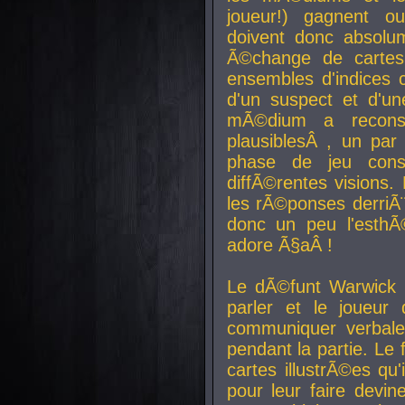
joueur!) gagnent o
doivent donc absolum
Ã©change de cartes
ensembles d'indices c
d'un suspect et d'u
mÃ©dium a reconst
plausiblesÂ , un pa
phase de jeu cons
diffÃ©rentes visions.
les rÃ©ponses derriÃ¨
donc un peu l'esthÃ
adore Ã§aÂ !
Le dÃ©funt Warwick 
parler et le joueur q
communiquer verbale
pendant la partie. Le
cartes illustrÃ©es q
pour leur faire devin