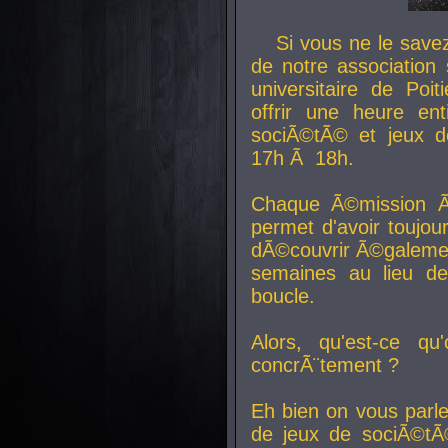
Si vous ne le sav
de notre association 
universitaire de Poit
offrir une heure en
sociÃ©tÃ© et jeux d
17h Ã 18h.
Chaque Ã©mission Ã
permet d'avoir toujo
dÃ©couvrir Ã©galemen
semaines au lieu d
boucle.
Alors, qu'est-ce qu
concrÃ¨tement ?
Eh bien on vous parl
de jeux de sociÃ©tÃ©