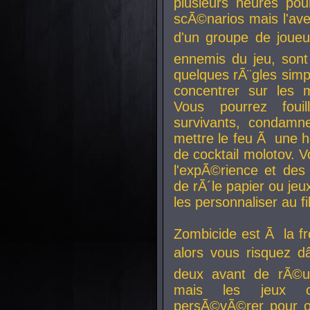
plusieurs heures pour
scÃ©narios mais l'av
d'un groupe de joueur
ennemis du jeu, sont
quelques rÃ¨gles simp
concentrer sur les 
Vous pourrez foui
survivants, condamn
mettre le feu Ã une
de cocktail molotov. 
l'expÃ©rience et de
de rÃ´le papier ou je
les personnaliser au fil
Zombicide est Ã la fr
alors vous risquez d
deux avant de rÃ©us
mais les jeux co
persÃ©vÃ©rer pour ob