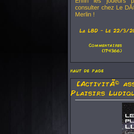
Enfin les joueurs p
consulter chez Le DÃ
Merlin !
La
LBD
- Le 22/3/2
Commentaires
(174366)
haut de page
[ActivitÃ© as
Plaisirs Ludiq