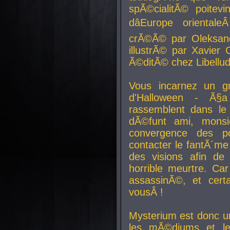
spÃ©cialitÃ© poitev
dâEurope orienta
crÃ©Ã© par Oleksand
illustrÃ© par Xavier 
Ã©ditÃ© chez Libellud
Vous incarnez un gr
d'Halloween - Ã§
rassemblent dans le
dÃ©funt ami, mons
convergence des pou
contacter le fantÃ´me
des visions afin de
horrible meurtre. Ca
assassinÃ©, et cert
vousÂ !
Mysterium est donc un
les mÃ©diums et le