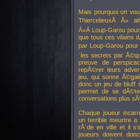
Mais pourquoi on vo
ThiercelieuxÂ Â» al
Â«Â Loup-Garou pour 
que tous ces vilain
par Loup-Garou pour u
´les secrets par Ã©qu
preuve de perspica
repÃ©rer leurs adver
jeu, qui sonne Ã©gale
donc un jeu de bluff 
permet de se dÃ©te
conversations plus sÃ
Chaque joueur incar
un terrible meurtre 
rÃ´de en ville et il s
joueurs doivent donc 