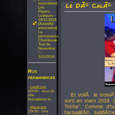
associative]
Le DÃ© CalÃ© 
Les
Plaisirs
Ludiques -
19/11/2018
[ActivitÃ©
associative]
La
permanence
Chamboule-
Tout de
Novembre
! -
3/11/2018
Nos
permanences
-
Lundi soir
20h30 - Jeux de
Et voilÃ le troi
rôle
Inscriptions ici
sorti en mars 2019 :)
Triche". Comme d'ha
-
Mardi soir
20h30 - Une
l'actualitÃ© ludifi