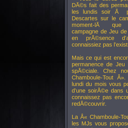
DÃ©s fait des perma
les lundis soir Ã 
Descartes sur le ca
moment-lÃ que v
campagne de Jeu de 
en prÃ©sence d'a
connaissiez pas l'exi
Mais ce qui est encor
permanence de Jeu 
spÃ©ciale. Chez n
Chamboule-Tout Â». 
lundi du mois vous p
d'une soirÃ©e dans 
connaissez pas enco
redÃ©couvrir.
La Â« Chamboule-Tou
les MJs vous propos