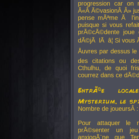
progression car on 
Â«Â Ã©vasionÂ Â» jusq
pense mÃªme Ã l'inf
puisque si vous refai
prÃ©cÃ©dente joue e
dÃ©jÃ lÃ â¦ Si vous 
Åuvres par dessus l
des citations ou d
Cthulhu, de quoi f
courrez dans ce dÃ©da
EntrÃ©e local
Mysterium, le sp
Nombre de joueursÂ :
Pour attaquer le 
prÃ©senter un je
anxiogÃ¨ne que Te