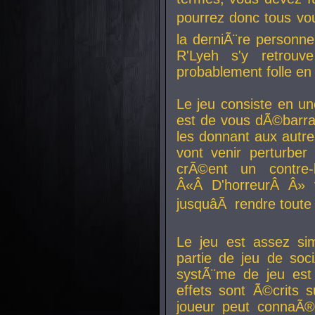
pourrez donc tous vous
la derniÃ¨re personne
R'Lyeh s'y retro
probablement folle en
Le jeu consiste en une
est de vous dÃ©barra
les donnant aux aut
vont venir perturber 
crÃ©ent un contre-
Â«Â D'horreurÂ Â» 
jusquâÃ rendre tout
Le jeu est assez si
partie de jeu de soc
systÃ¨me de jeu est
effets sont Ã©crits 
joueur peut connaÃ®