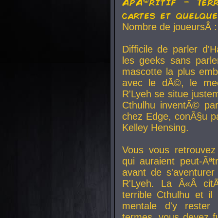
ApÃ©ritif - Ter
cartes et quelqu
Nombre de joueursÂ :
Difficile de parler d
les geeks sans parle
mascotte la plus emb
avec le dÃ©, le mee
R'Lyeh se situe juste
Cthulhu inventÃ© par
chez Edge, conÃ§u par
Kelley Hensing.
Vous vous retrouvez 
qui auraient peut-Ã
avant de s'aventurer
R'Lyeh. La Â«Â cit
terrible Cthulhu et i
mentale d'y rester 
termes, vous devez fu