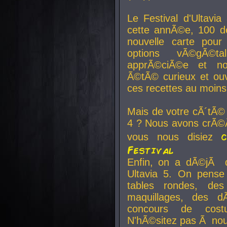
Le Festival d'Ultavia
cette annÃ©e, 100 de
nouvelle carte pour
options vÃ©gÃ©t
apprÃ©ciÃ©e et no
Ã©tÃ© curieux et ouv
ces recettes au moins
Mais de votre cÃ´tÃ©
4 ? Nous avons crÃ©Ã
vous nous disiez
Festival
Enfin, on a dÃ©jÃ de
Ultavia 5. On pens
tables rondes, des
maquillages, des d
concours de cost
N'hÃ©sitez pas Ã nous