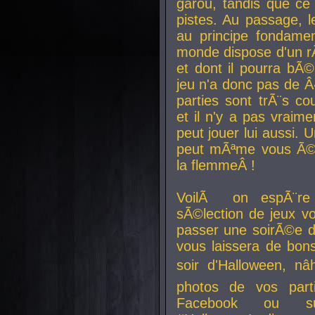
garou, tandis que ce 
pistes. Au passage, le
au principe fondamen
monde dispose d'un rÃ´
et dont il pourra bÃ©
jeu n'a donc pas de 
parties sont trÃ¨s c
et il n'y a pas vraime
peut jouer lui aussi.
peut mÃªme vous Ã©di
la flemmeÂ !
VoilÃ on espÃ¨re 
sÃ©lection de jeux vo
passer une soirÃ©e d
vous laissera de bons
soir d'Halloween, nâ
photos de vos parti
Facebook ou su