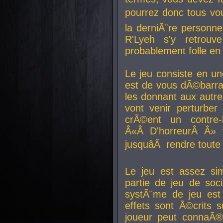
pourrez donc tous vous
la derniÃ¨re personne
R'Lyeh s'y retro
probablement folle en
Le jeu consiste en une
est de vous dÃ©barra
les donnant aux aut
vont venir perturber 
crÃ©ent un contre-
Â«Â D'horreurÂ Â» 
jusquâÃ rendre tout
Le jeu est assez si
partie de jeu de soc
systÃ¨me de jeu est
effets sont Ã©crits 
joueur peut connaÃ®