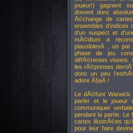
joueur!) gagnent o
doivent donc absolum
Ã©change de cartes
ensembles d'indices c
d'un suspect et d'u
mÃ©dium a reconst
plausiblesÂ , un pa
phase de jeu cons
diffÃ©rentes visions.
les rÃ©ponses derriÃ¨
donc un peu l'esthÃ
adore Ã§aÂ !
Le dÃ©funt Warwick 
parler et le joueur q
communiquer verbale
pendant la partie. Le
cartes illustrÃ©es q
pour leur faire devin