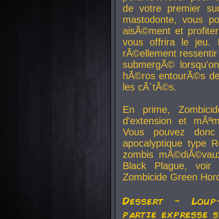
de votre premier su
mastodonte, vous po
aisÃ©ment et profite
vous offrira le jeu.
rÃ©ellement ressentir 
submergÃ© lorsqu'on 
hÃ©ros entourÃ©s de
les cÃ´tÃ©s.
En prime, Zombicide
d'extension et mÃªm
Vous pouvez donc 
apocalyptique type R
zombis mÃ©diÃ©vaux-
Black Plague, voi
Zombicide Green Hor
Dessert - Loup
partie expresse 