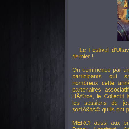
Le Festival d'Ult
dernier !
On commence par un 
participants qui s
nombreux cette an
partenaires associat
HÃ©ros, le Collecti
les sessions de j
sociÃ©tÃ© qu'ils ont
MERCI aussi aux pro