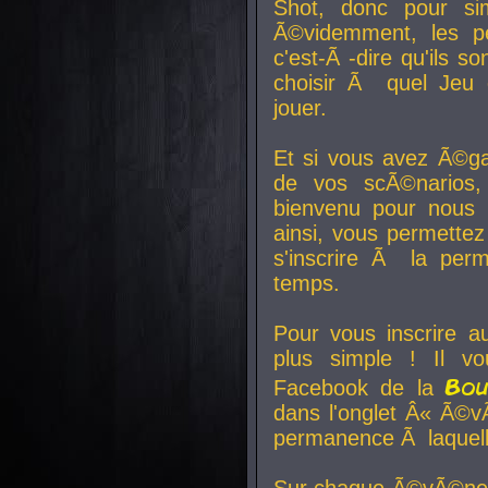
Shot, donc pour si
Ã©videmment, les pe
c'est-Ã -dire qu'ils
choisir Ã quel Jeu 
jouer.
Et si vous avez Ã©ga
de vos scÃ©narios,
bienvenu pour nous 
ainsi, vous permettez
s'inscrire Ã la per
temps.
Pour vous inscrire a
plus simple ! Il vo
Bo
Facebook de la
dans l'onglet Â« Ã©v
permanence Ã laquelle
Sur chaque Ã©vÃ©nem