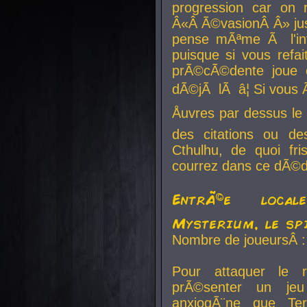
progression car on 
Â«Â Ã©vasionÂ Â» jusq
pense mÃªme Ã l'inf
puisque si vous refai
prÃ©cÃ©dente joue e
dÃ©jÃ lÃ â¦ Si vous 
Åuvres par dessus l
des citations ou d
Cthulhu, de quoi f
courrez dans ce dÃ©da
EntrÃ©e local
Mysterium, le sp
Nombre de joueursÂ :
Pour attaquer le 
prÃ©senter un je
anxiogÃ¨ne que Te