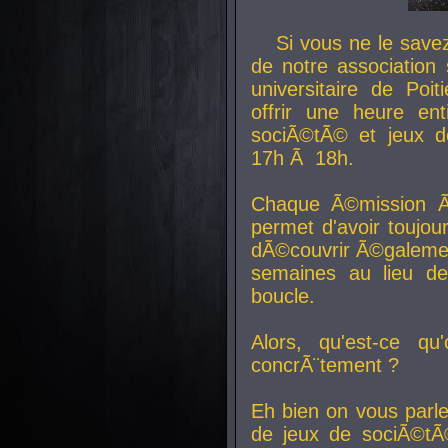
Si vous ne le sav
de notre association 
universitaire de Poit
offrir une heure en
sociÃ©tÃ© et jeux d
17h Ã 18h.
Chaque Ã©mission Ã
permet d'avoir toujo
dÃ©couvrir Ã©galemen
semaines au lieu d
boucle.
Alors, qu'est-ce qu
concrÃ¨tement ?
Eh bien on vous parl
de jeux de sociÃ©tÃ©