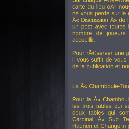
carte du lieu oÃ¹ nou
ne vous perde sur le 
Â« Discussion Â» de 
un post avec toutes 
nombre de joueurs
accueillir.
Pour rÃ©server une pl
il vous suffit de vou
de la publication et n
La Â« Chamboule-Tout
Pour la Â« Chamboul
les trois tables qui
deux tables qui so
Cardinal
Â« Sub Ter
Hadrien et
Changelin
p