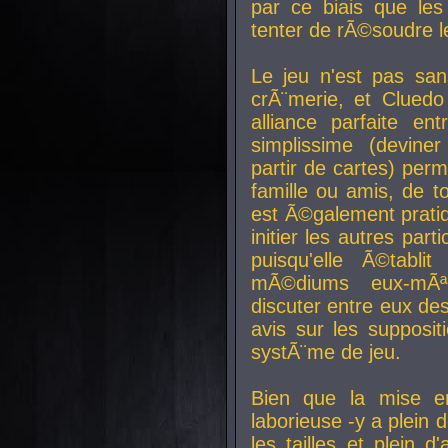
par ce biais que le
tenter de rÃ©soudre l
Le jeu n'est pas san
crÃ¨merie, et Clued
alliance parfaite e
simplissime (devine
partir de cartes) perm
famille ou amis, de t
est Ã©galement prati
initier les autres par
puisqu'elle Ã©tabli
mÃ©diums eux-mÃ
discuter entre eux de
avis sur les supposit
systÃ¨me de jeu.
Bien que la mise e
laborieuse -y a plein 
les tailles et plein d