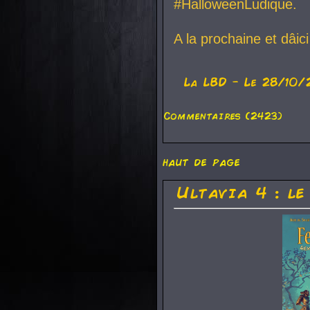
#HalloweenLudique.
A la prochaine et dâic
La
LBD
- Le 28/10/
Commentaires (2423)
haut de page
Ultavia 4 : le