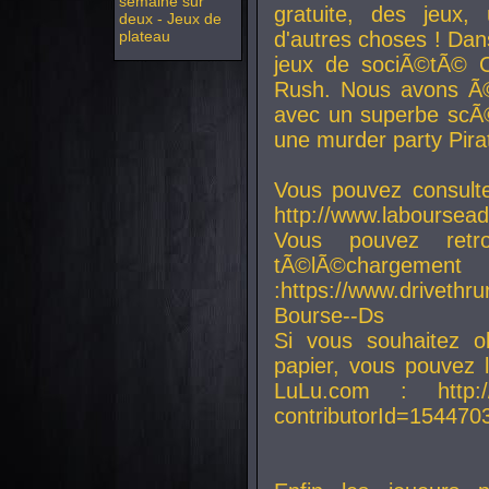
semaine sur
gratuite, des jeux,
deux - Jeux de
plateau
d'autres choses ! Da
jeux de sociÃ©tÃ© O
Rush. Nous avons Ã©
avec un superbe scÃ©
une murder party Pira
Vous pouvez consulte
http://www.laboursead
Vous pouvez ret
tÃ©lÃ©chargement
:https://www.driveth
Bourse--Ds
Si vous souhaitez o
papier, vous pouvez 
LuLu.com : http://w
contributorId=154470