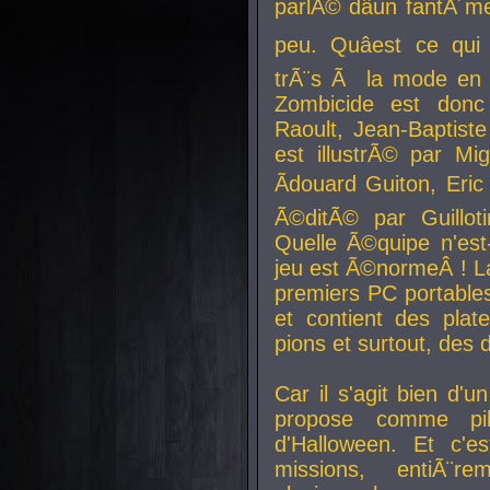
parlÃ© dâun fantÃ´me 
peu. Quâest ce qui
trÃ¨s Ã la mode en
Zombicide est donc
Raoult, Jean-Baptiste
est illustrÃ© par Mi
Ãdouard Guiton, Eric
Ã©ditÃ© par Guillot
Quelle Ã©quipe n'est
jeu est Ã©normeÂ ! La 
premiers PC portable
et contient des plat
pions et surtout, des d
Car il s'agit bien d'u
propose comme pil
d'Halloween. Et c'e
missions, entiÃ¨r