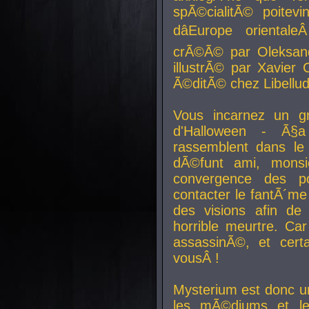
spÃ©cialitÃ© poitev
dâEurope orienta
crÃ©Ã© par Oleksand
illustrÃ© par Xavier 
Ã©ditÃ© chez Libellud
Vous incarnez un gr
d'Halloween - Ã§
rassemblent dans le
dÃ©funt ami, mons
convergence des pou
contacter le fantÃ´me
des visions afin de
horrible meurtre. Ca
assassinÃ©, et cert
vousÂ !
Mysterium est donc un
les mÃ©diums et le