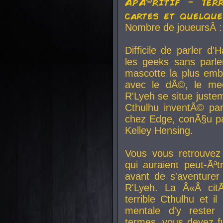
ApÃ©ritif - Ter
cartes et quelqu
Nombre de joueursÂ :
Difficile de parler d
les geeks sans parle
mascotte la plus emb
avec le dÃ©, le mee
R'Lyeh se situe juste
Cthulhu inventÃ© par
chez Edge, conÃ§u par
Kelley Hensing.
Vous vous retrouvez 
qui auraient peut-Ã
avant de s'aventurer
R'Lyeh. La Â«Â cit
terrible Cthulhu et i
mentale d'y rester 
termes, vous devez fu