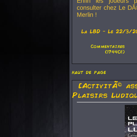
Enfin les joueurs p
consulter chez Le DÃ
Merlin !
La
LBD
- Le 22/3/2
Commentaires
(174401)
haut de page
[ActivitÃ© as
Plaisirs Ludiq