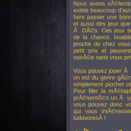
Nous avons sÃ©lectio
existe beaucoup d'autr
faire passer une bon
et aussi des jeux que
Ã DÃ©s. Ces jeux son
de la chance, louab
proche de chez vous.
petit prix et peuve
soirÃ©e sans vous pr
Vous pouvez jouer Ã 
on est du genre gÃ©n
simplement piocher ce
Pour filer la mÃ©tap
prÃ©sentÃ©s un Ã un
vous pouvez donc vo
qui vous intÃ©resse
ludovoresÂ !