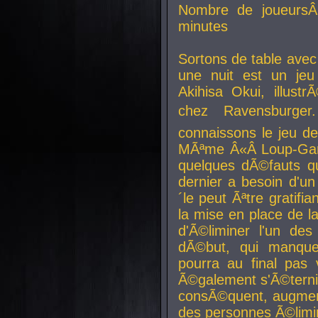
Nombre de joueurs
minutes
Sortons de table ave
une nuit est un je
Akihisa Okui, illus
chez Ravensburger.
connaissons le jeu d
MÃªme Â«Â Loup-Garo
quelques dÃ©fauts qu
dernier a besoin d'un
´le peut Ãªtre gratifi
la mise en place de l
d'Ã©liminer l'un des
dÃ©but, qui manque
pourra au final pas 
Ã©galement s'Ã©ternis
consÃ©quent, augment
des personnes Ã©limi