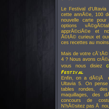
Le Festival d'Ultavia
cette annÃ©e, 100 de
nouvelle carte pour
options vÃ©gÃ©t
apprÃ©ciÃ©e et no
Ã©tÃ© curieux et ouv
ces recettes au moins
Mais de votre cÃ´tÃ©
4 ? Nous avons crÃ©Ã
vous nous disiez
Festival
Enfin, on a dÃ©jÃ de
Ultavia 5. On pens
tables rondes, des
maquillages, des d
concours de cost
N'hÃ©sitez pas Ã nous