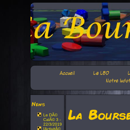
Accueil
La LBD
L
Notre ludo
News
La Bours
Le DÃ©
CalÃ© 3 -
22/3/2019
[ActivitÃ©