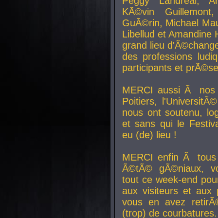
Peggy Landreal, A
KÃ©vin Guillemont
GuÃ©rin, Michael Maur
Libellud et Amandine H
grand lieu d'Ã©chang
des professions lud
participants et prÃ©se
MERCI aussi Ã nos pa
Poitiers, l'Universit
nous ont soutenu, log
et sans qui le Festiv
eu (de) lieu !
MERCI enfin Ã tous
Ã©tÃ© gÃ©niaux, v
tout ce week-end pour
aux visiteurs et aux
vous en avez retirÃ
(trop) de courbatures.