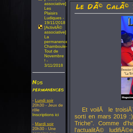
associative]
Le DÃ© CalÃ© 
Les
Plaisirs
Ludiques -
19/11/2018
[ActivitÃ©
associative]
La
permanence
Chamboule-
Tout de
Novembre
! -
3/11/2018
Nos
permanences
-
Lundi soir
20h30 - Jeux de
Et voilÃ le troi
rôle
Inscriptions ici
sorti en mars 2019 :)
Triche". Comme d'ha
-
Mardi soir
20h30 - Une
l'actualitÃ© ludifi