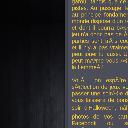
garou, tandis que ce 
pistes. Au passage, le
au principe fondamen
monde dispose d'un rÃ´
et dont il pourra bÃ©
jeu n'a donc pas de 
parties sont trÃ¨s c
et il n'y a pas vraime
peut jouer lui aussi.
peut mÃªme vous Ã©di
la flemmeÂ !
VoilÃ on espÃ¨re 
sÃ©lection de jeux vo
passer une soirÃ©e d
vous laissera de bons
soir d'Halloween, nâ
photos de vos parti
Facebook ou su