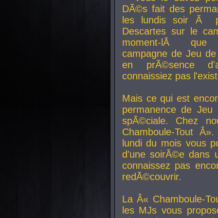
DÃ©s fait des perma
les lundis soir Ã 
Descartes sur le ca
moment-lÃ que v
campagne de Jeu de 
en prÃ©sence d'a
connaissiez pas l'exi
Mais ce qui est encor
permanence de Jeu 
spÃ©ciale. Chez n
Chamboule-Tout Â». 
lundi du mois vous p
d'une soirÃ©e dans 
connaissez pas enco
redÃ©couvrir.
La Â« Chamboule-Tou
les MJs vous propos