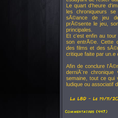
Le quart d'heure d'i
les chroniqueurs se
sÃ©ance de jeu de
prÃ©sente le jeu, son
principales.
Et c'est enfin au tour
son entrÃ©e. Cette c
des films et des sÃ©r
critique faite par un
Afin de conclure l'Ã©
derniÃ¨re chronique
semaine, tout ce qui 
ludique ou associatif 
La
LBD
- Le 19/11/2
Commentaires (447)