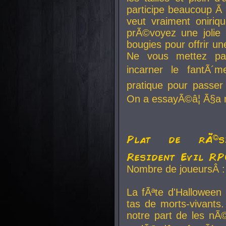
participe beaucoup Ã 
veut vraiment oniriq
prÃ©voyez une jolie
bougies pour offrir un
Ne vous mettez pa
incarner le fantÃ´m
pratique pour passer 
On a essayÃ©â¦ Ã§a n
Plat de rÃ©sis
Resident Evil R
Nombre de joueursÂ :
La fÃªte d'Halloween
tas de morts-vivants.
notre part de les nÃ©