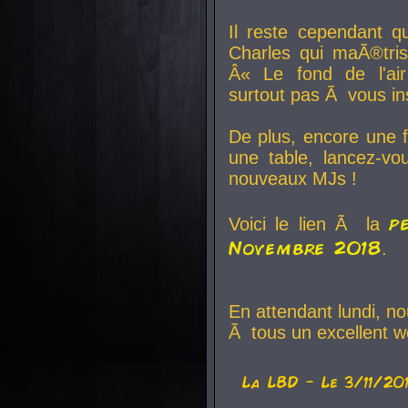
Il reste cependant q
Charles qui maÃ®tri
Â« Le fond de l'air
surtout pas Ã vous ins
De plus, encore une f
une table, lancez-v
nouveaux MJs !
p
Voici le lien Ã la
Novembre 2018
.
En attendant lundi, n
Ã tous un excellent w
La
LBD
- Le 3/11/20