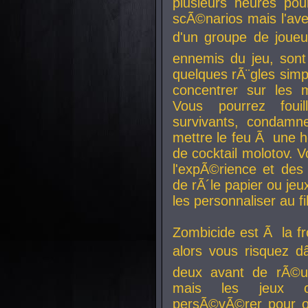
plusieurs heures pour
scÃ©narios mais l'av
d'un groupe de joueur
ennemis du jeu, sont
quelques rÃ¨gles simp
concentrer sur les 
Vous pourrez foui
survivants, condamn
mettre le feu Ã une
de cocktail molotov. 
l'expÃ©rience et de
de rÃ´le papier ou je
les personnaliser au fil
Zombicide est Ã la fr
alors vous risquez d
deux avant de rÃ©us
mais les jeux co
persÃ©vÃ©rer pour ob