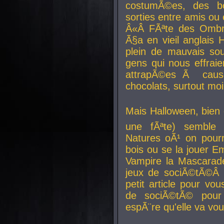
costumÃ©es, des b
sorties entre amis ou 
Â«Â FÃªte des Ombre
Ã§a en vieil anglais 
plein de mauvais sou
gens qui nous effraie
attrapÃ©es Ã caus
chocolats, surtout moi
Mais Halloween, bien q
une fÃªte) semble 
Natures oÃ¹ on pourr
bois ou se la jouer E
Vampire la Mascarade
jeux de sociÃ©tÃ©Â !
petit article pour vo
de sociÃ©tÃ© pour 
espÃ¨re qu'elle va vou