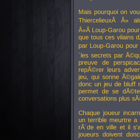
Mais pourquoi on vo
ThiercelieuxÂ Â» al
Â«Â Loup-Garou pour 
que tous ces vilain
par Loup-Garou pour u
´les secrets par Ã©qu
preuve de perspica
repÃ©rer leurs adver
jeu, qui sonne Ã©gale
donc un jeu de bluff 
permet de se dÃ©te
conversations plus sÃ
Chaque joueur incar
un terrible meurtre 
rÃ´de en ville et il s
joueurs doivent donc 