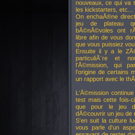
nouveaux, ce qui va so
les kickstarters, etc...
On enchaÃ®ne direct
jeu de plateau q
bÃ©nÃ©voles ont rÃ
libre afin de vous don
que vous puissiez vou
Ensuite il y a le ZÃ
particuliÃ¨re et 
l'Ã©mission, qui pa
l'origine de certains
un rapport avec le th
L'Ã©mission continue
test mais cette fois-c
que pour le jeu d
dÃ©couvrir un jeu de r
S'en suit la culture l
vous parle d'un aspe
essayant de rester da