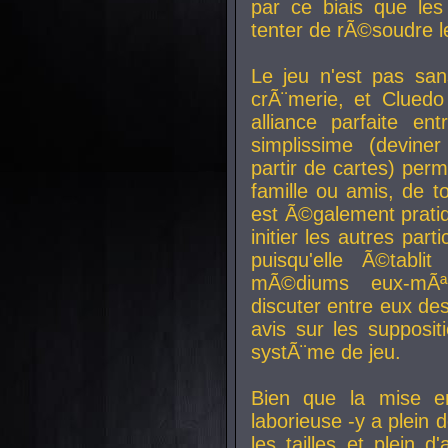
par ce biais que le
tenter de rÃ©soudre l
Le jeu n'est pas san
crÃ¨merie, et Clued
alliance parfaite e
simplissime (devine
partir de cartes) perm
famille ou amis, de t
est Ã©galement prati
initier les autres par
puisqu'elle Ã©tabli
mÃ©diums eux-mÃ
discuter entre eux de
avis sur les supposit
systÃ¨me de jeu.
Bien que la mise e
laborieuse -y a plein 
les tailles et plein d