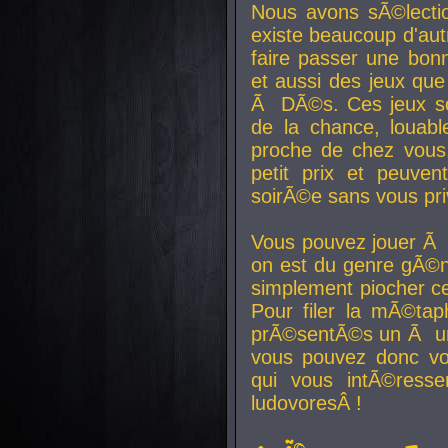
Nous avons sÃ©lectio
existe beaucoup d'autr
faire passer une bon
et aussi des jeux que
Ã DÃ©s. Ces jeux son
de la chance, louab
proche de chez vous.
petit prix et peuve
soirÃ©e sans vous pr
Vous pouvez jouer Ã 
on est du genre gÃ©n
simplement piocher ce
Pour filer la mÃ©tap
prÃ©sentÃ©s un Ã un
vous pouvez donc vo
qui vous intÃ©resse
ludovoresÂ !