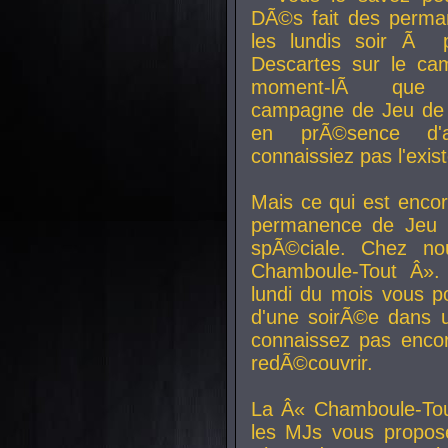
DÃ©s fait des perma
les lundis soir Ã 
Descartes sur le ca
moment-lÃ que v
campagne de Jeu de 
en prÃ©sence d'a
connaissiez pas l'exi
Mais ce qui est encor
permanence de Jeu 
spÃ©ciale. Chez n
Chamboule-Tout Â». 
lundi du mois vous p
d'une soirÃ©e dans 
connaissez pas enco
redÃ©couvrir.
La Â« Chamboule-Tou
les MJs vous propos