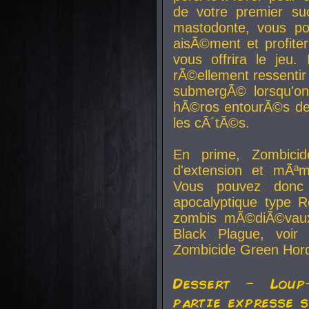
de votre premier su
mastodonte, vous po
aisÃ©ment et profite
vous offrira le jeu.
rÃ©ellement ressentir 
submergÃ© lorsqu'on 
hÃ©ros entourÃ©s de
les cÃ´tÃ©s.
En prime, Zombicide
d'extension et mÃªm
Vous pouvez donc 
apocalyptique type R
zombis mÃ©diÃ©vaux-
Black Plague, voi
Zombicide Green Hor
Dessert - Loup
partie expresse 