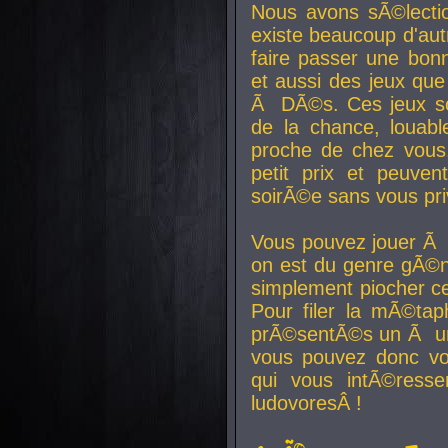
Nous avons sÃ©lectio
existe beaucoup d'autr
faire passer une bon
et aussi des jeux que
Ã DÃ©s. Ces jeux son
de la chance, louab
proche de chez vous.
petit prix et peuve
soirÃ©e sans vous pr
Vous pouvez jouer Ã 
on est du genre gÃ©n
simplement piocher ce
Pour filer la mÃ©tap
prÃ©sentÃ©s un Ã un
vous pouvez donc vo
qui vous intÃ©resse
ludovoresÂ !