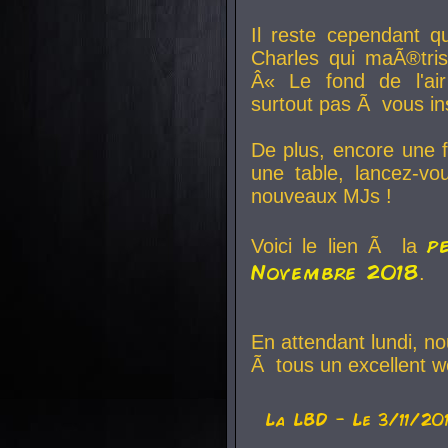
Il reste cependant q
Charles qui maÃ®tri
Â« Le fond de l'air
surtout pas Ã vous ins
De plus, encore une f
une table, lancez-v
nouveaux MJs !
p
Voici le lien Ã la
Novembre 2018
.
En attendant lundi, n
Ã tous un excellent w
La
LBD
- Le 3/11/20