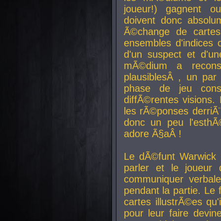
joueur!) gagnent o
doivent donc absolum
Ã©change de cartes
ensembles d'indices c
d'un suspect et d'u
mÃ©dium a reconst
plausiblesÂ , un pa
phase de jeu cons
diffÃ©rentes visions.
les rÃ©ponses derriÃ¨
donc un peu l'esthÃ
adore Ã§aÂ !
Le dÃ©funt Warwick 
parler et le joueur q
communiquer verbale
pendant la partie. Le
cartes illustrÃ©es q
pour leur faire devin