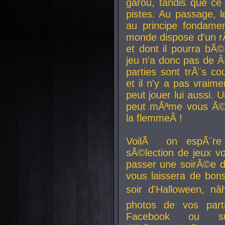
garou, tandis que ce 
pistes. Au passage, le
au principe fondamen
monde dispose d'un rÃ´
et dont il pourra bÃ©
jeu n'a donc pas de 
parties sont trÃ¨s c
et il n'y a pas vraime
peut jouer lui aussi.
peut mÃªme vous Ã©di
la flemmeÂ !
VoilÃ on espÃ¨re 
sÃ©lection de jeux vo
passer une soirÃ©e d
vous laissera de bons
soir d'Halloween, nâ
photos de vos parti
Facebook ou su