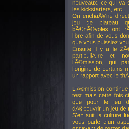
nouveaux, ce qui va so
les kickstarters, etc...
On enchaÃ®ne direct
jeu de plateau q
bÃ©nÃ©voles ont rÃ
libre afin de vous don
que vous puissiez vou
Ensuite il y a le ZÃ
particuliÃ¨re et 
l'Ã©mission, qui pa
l'origine de certains
un rapport avec le th
L'Ã©mission continue
test mais cette fois-c
que pour le jeu d
dÃ©couvrir un jeu de r
S'en suit la culture l
vous parle d'un aspe
essayant de rester da