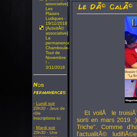
associative]
Le DÃ© CalÃ© 
Les
Plaisirs
Ludiques -
19/11/2018
[ActivitÃ©
associative]
La
permanence
Chamboule-
Tout de
Novembre
! -
3/11/2018
Nos
permanences
-
Lundi soir
20h30 - Jeux de
Et voilÃ le troi
rôle
Inscriptions ici
sorti en mars 2019 :)
Triche". Comme d'ha
-
Mardi soir
20h30 - Une
l'actualitÃ© ludifi