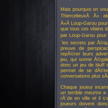
Mais pourquoi on vo
ThiercelieuxÂ Â» al
Â«Â Loup-Garou pour 
que tous ces vilain
par Loup-Garou pour u
´les secrets par Ã©qu
preuve de perspica
repÃ©rer leurs adver
jeu, qui sonne Ã©gale
donc un jeu de bluff 
permet de se dÃ©te
conversations plus sÃ
Chaque joueur incar
un terrible meurtre 
rÃ´de en ville et il s
joueurs doivent donc 