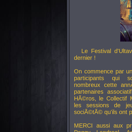
Le Festival d'Ult
dernier !
On commence par un 
participants qui s
nombreux cette an
partenaires associat
HÃ©ros, le Collecti
les sessions de j
sociÃ©tÃ© qu'ils ont
MERCI aussi aux pro