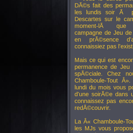
DÃ©s fait des perma
les lundis soir Ã 
Descartes sur le ca
moment-lÃ que v
campagne de Jeu de 
en prÃ©sence d'a
connaissiez pas l'exi
Mais ce qui est encor
permanence de Jeu 
spÃ©ciale. Chez n
Chamboule-Tout Â». 
lundi du mois vous p
d'une soirÃ©e dans 
connaissez pas enco
redÃ©couvrir.
La Â« Chamboule-Tou
les MJs vous propos