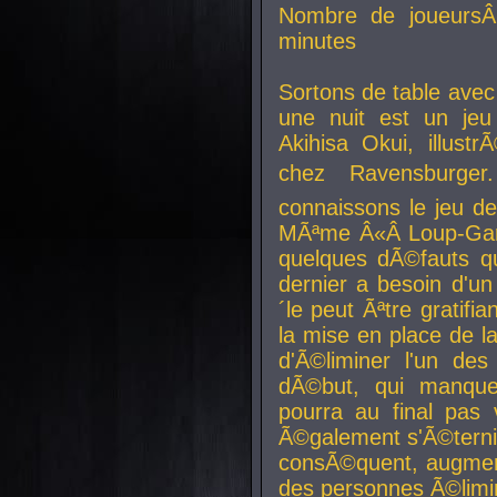
Nombre de joueurs
minutes
Sortons de table ave
une nuit est un je
Akihisa Okui, illus
chez Ravensburger.
connaissons le jeu d
MÃªme Â«Â Loup-Garo
quelques dÃ©fauts qu
dernier a besoin d'un
´le peut Ãªtre gratifi
la mise en place de l
d'Ã©liminer l'un des
dÃ©but, qui manque
pourra au final pas 
Ã©galement s'Ã©ternis
consÃ©quent, augment
des personnes Ã©limi