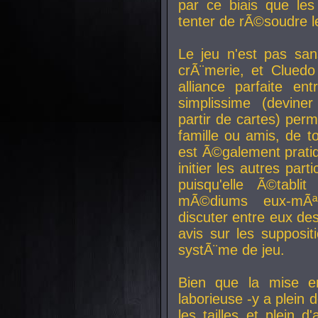
par ce biais que le
tenter de rÃ©soudre l
Le jeu n'est pas san
crÃ¨merie, et Clued
alliance parfaite e
simplissime (devine
partir de cartes) perm
famille ou amis, de t
est Ã©galement prati
initier les autres par
puisqu'elle Ã©tabli
mÃ©diums eux-mÃ
discuter entre eux de
avis sur les supposit
systÃ¨me de jeu.
Bien que la mise e
laborieuse -y a plein 
les tailles et plein d