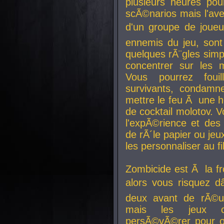
plusieurs heures pour
scÃ©narios mais l'av
d'un groupe de joueur
ennemis du jeu, sont
quelques rÃ¨gles simp
concentrer sur les 
Vous pourrez foui
survivants, condamn
mettre le feu Ã une
de cocktail molotov. 
l'expÃ©rience et de
de rÃ´le papier ou je
les personnaliser au fil
Zombicide est Ã la fr
alors vous risquez d
deux avant de rÃ©us
mais les jeux co
persÃ©vÃ©rer pour ob