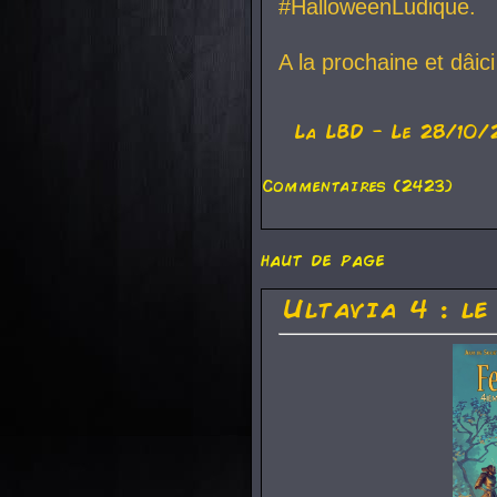
#HalloweenLudique.
A la prochaine et dâic
La
LBD
- Le 28/10/
Commentaires (2423)
haut de page
Ultavia 4 : le