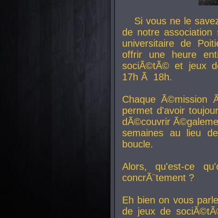
Si vous ne le sav
de notre association 
universitaire de Poit
offrir une heure en
sociÃ©tÃ© et jeux d
17h Ã 18h.
Chaque Ã©mission Ã
permet d'avoir toujo
dÃ©couvrir Ã©galemen
semaines au lieu d
boucle.
Alors, qu'est-ce qu
concrÃ¨tement ?
Eh bien on vous parl
de jeux de sociÃ©tÃ©