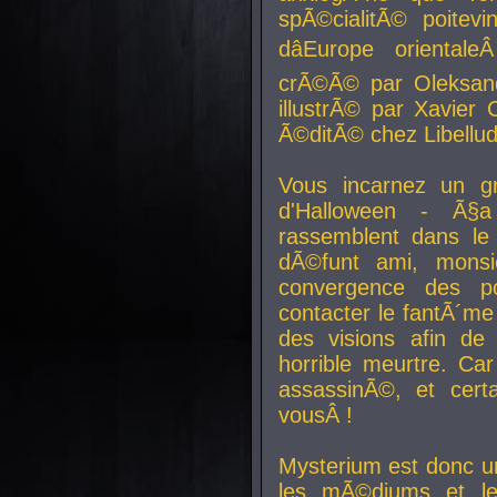
spÃ©cialitÃ© poitev
dâEurope orienta
crÃ©Ã© par Oleksand
illustrÃ© par Xavier 
Ã©ditÃ© chez Libellud
Vous incarnez un gr
d'Halloween - Ã§
rassemblent dans le
dÃ©funt ami, mons
convergence des pou
contacter le fantÃ´me
des visions afin de
horrible meurtre. Ca
assassinÃ©, et cert
vousÂ !
Mysterium est donc un
les mÃ©diums et le