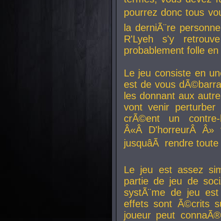
pourrez donc tous vous
la derniÃ¨re personne
R'Lyeh s'y retro
probablement folle en
Le jeu consiste en une
est de vous dÃ©barra
les donnant aux aut
vont venir perturber 
crÃ©ent un contre-
Â«Â D'horreurÂ Â» 
jusquâÃ rendre tout
Le jeu est assez si
partie de jeu de soc
systÃ¨me de jeu est
effets sont Ã©crits 
joueur peut connaÃ®