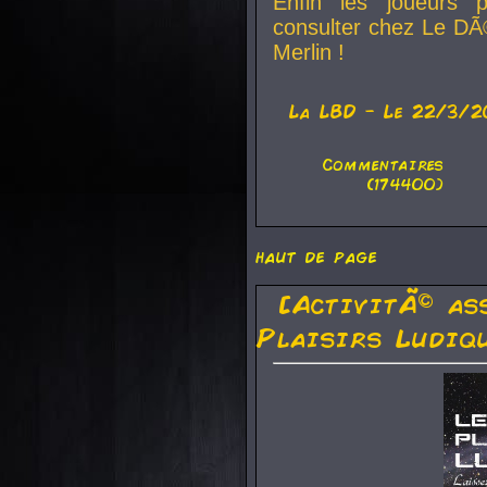
Enfin les joueurs p
consulter chez Le DÃ
Merlin !
La
LBD
- Le 22/3/2
Commentaires
(174400)
haut de page
[ActivitÃ© as
Plaisirs Ludiq