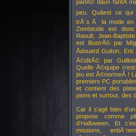
parlÃ© dâun fantÃ´me 
peu. Quâest ce qui
trÃ¨s Ã la mode en
Zombicide est donc
Raoult, Jean-Baptiste
est illustrÃ© par Mi
Ãdouard Guiton, Eric
Ã©ditÃ© par Guillot
Quelle Ã©quipe n'est
jeu est Ã©normeÂ ! La 
premiers PC portable
et contient des plat
pions et surtout, des d
Car il s'agit bien d'u
propose comme pil
d'Halloween. Et c'e
missions, entiÃ¨r