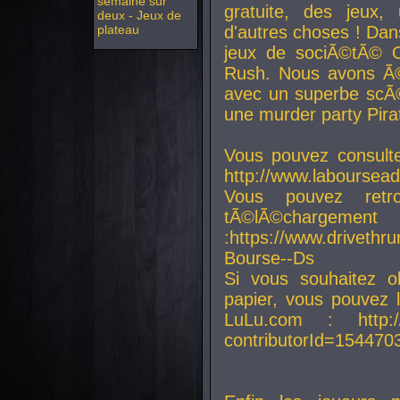
semaine sur
gratuite, des jeux,
deux - Jeux de
plateau
d'autres choses ! Da
jeux de sociÃ©tÃ© O
Rush. Nous avons Ã©
avec un superbe scÃ©
une murder party Pira
Vous pouvez consulte
http://www.laboursead
Vous pouvez ret
tÃ©lÃ©chargement
:https://www.driveth
Bourse--Ds
Si vous souhaitez o
papier, vous pouvez 
LuLu.com : http://w
contributorId=154470