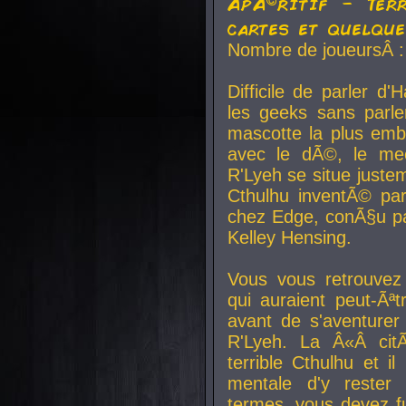
ApÃ©ritif - Ter
cartes et quelqu
Nombre de joueursÂ :
Difficile de parler d
les geeks sans parle
mascotte la plus emb
avec le dÃ©, le mee
R'Lyeh se situe juste
Cthulhu inventÃ© par
chez Edge, conÃ§u par
Kelley Hensing.
Vous vous retrouvez 
qui auraient peut-Ã
avant de s'aventurer
R'Lyeh. La Â«Â cit
terrible Cthulhu et i
mentale d'y rester 
termes, vous devez fu