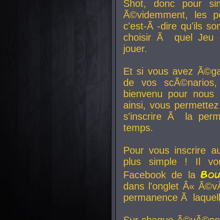
Shot, donc pour si
Ã©videmment, les pe
c'est-Ã -dire qu'ils
choisir Ã quel Jeu 
jouer.
Et si vous avez Ã©ga
de vos scÃ©narios,
bienvenu pour nous 
ainsi, vous permettez
s'inscrire Ã la per
temps.
Pour vous inscrire a
plus simple ! Il vo
Bo
Facebook de la
dans l'onglet Â« Ã©v
permanence Ã laquelle
Sur chaque Ã©vÃ©nem