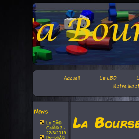
Accueil
La LBD
L
Notre ludo
News
La Bours
Le DÃ©
CalÃ© 3 -
22/3/2019
[ActivitÃ©