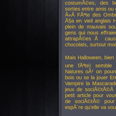
costumÃ©es, des b
sorties entre amis ou 
Â«Â FÃªte des Ombre
Ã§a en vieil anglais 
plein de mauvais sou
gens qui nous effraie
attrapÃ©es Ã caus
chocolats, surtout moi
Mais Halloween, bien q
une fÃªte) semble 
Natures oÃ¹ on pourr
bois ou se la jouer E
Vampire la Mascarade
jeux de sociÃ©tÃ©Â !
petit article pour vo
de sociÃ©tÃ© pour 
espÃ¨re qu'elle va vou