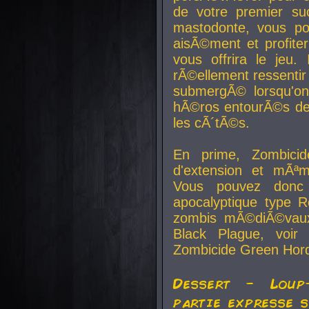
de votre premier su
mastodonte, vous po
aisÃ©ment et profite
vous offrira le jeu.
rÃ©ellement ressentir 
submergÃ© lorsqu'on 
hÃ©ros entourÃ©s de
les cÃ´tÃ©s.
En prime, Zombicide
d'extension et mÃªm
Vous pouvez donc 
apocalyptique type R
zombis mÃ©diÃ©vaux-
Black Plague, voi
Zombicide Green Hor
Dessert - Loup
partie expresse 