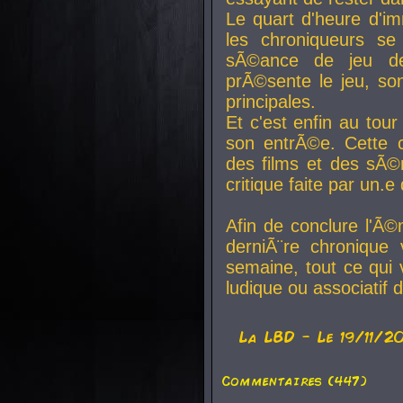
Le quart d'heure d'i
les chroniqueurs se
sÃ©ance de jeu de
prÃ©sente le jeu, son
principales.
Et c'est enfin au tour
son entrÃ©e. Cette c
des films et des sÃ©r
critique faite par un
Afin de conclure l'Ã©
derniÃ¨re chronique
semaine, tout ce qui 
ludique ou associatif 
La
LBD
- Le 19/11/2
Commentaires (447)