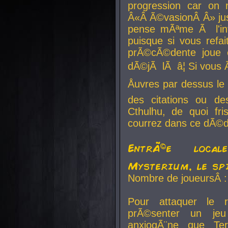
progression car on 
Â«Â Ã©vasionÂ Â» jusq
pense mÃªme Ã l'inf
puisque si vous refai
prÃ©cÃ©dente joue e
dÃ©jÃ lÃ â¦ Si vous 
Åuvres par dessus l
des citations ou d
Cthulhu, de quoi f
courrez dans ce dÃ©da
EntrÃ©e local
Mysterium, le sp
Nombre de joueursÂ :
Pour attaquer le 
prÃ©senter un je
anxiogÃ¨ne que Te