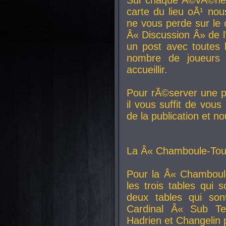
carte du lieu oÃ¹ nou
ne vous perde sur le 
Â« Discussion Â» de 
un post avec toutes 
nombre de joueurs
accueillir.
Pour rÃ©server une pl
il vous suffit de vou
de la publication et n
La Â« Chamboule-Tout
Pour la Â« Chamboul
les trois tables qui
deux tables qui so
Cardinal
Â« Sub Ter
Hadrien et
Changelin
p