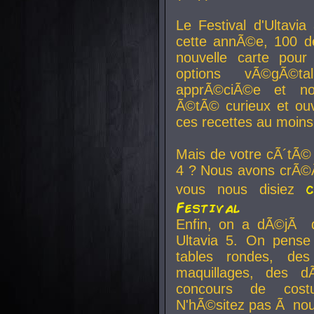
Le Festival d'Ultavia
cette annÃ©e, 100 de
nouvelle carte pour
options vÃ©gÃ©t
apprÃ©ciÃ©e et no
Ã©tÃ© curieux et ouv
ces recettes au moins
Mais de votre cÃ´tÃ©
4 ? Nous avons crÃ©Ã
vous nous disiez
Festival
Enfin, on a dÃ©jÃ de
Ultavia 5. On pens
tables rondes, des
maquillages, des d
concours de cost
N'hÃ©sitez pas Ã nous