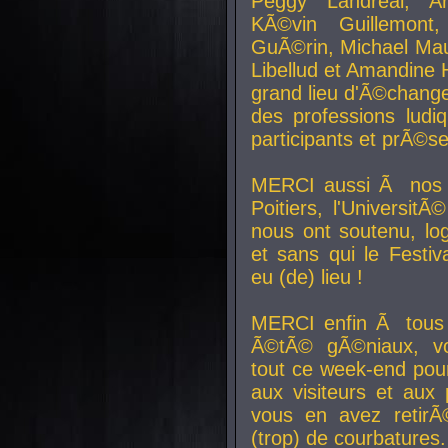
Peggy Landreal, A
KÃ©vin Guillemont
GuÃ©rin, Michael Maur
Libellud et Amandine H
grand lieu d'Ã©chang
des professions lud
participants et prÃ©se
MERCI aussi Ã nos pa
Poitiers, l'Universit
nous ont soutenu, log
et sans qui le Festiv
eu (de) lieu !
MERCI enfin Ã tous
Ã©tÃ© gÃ©niaux, v
tout ce week-end pour
aux visiteurs et aux
vous en avez retirÃ
(trop) de courbatures.