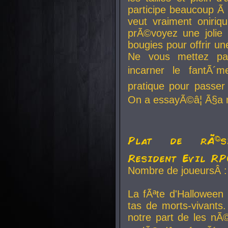
participe beaucoup Ã 
veut vraiment oniriq
prÃ©voyez une jolie
bougies pour offrir un
Ne vous mettez pa
incarner le fantÃ´m
pratique pour passer 
On a essayÃ©â¦ Ã§a n
Plat de rÃ©sis
Resident Evil R
Nombre de joueursÂ :
La fÃªte d'Halloween
tas de morts-vivants.
notre part de les nÃ©