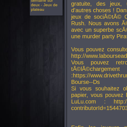
semaine sur
gratuite, des jeux,
deux - Jeux de
plateau
d'autres choses ! Da
jeux de sociÃ©tÃ© O
Rush. Nous avons Ã©
avec un superbe scÃ©
une murder party Pira
Vous pouvez consulte
http://www.laboursead
Vous pouvez ret
tÃ©lÃ©chargement
:https://www.driveth
Bourse--Ds
Si vous souhaitez o
papier, vous pouvez 
LuLu.com : http://w
contributorId=154470