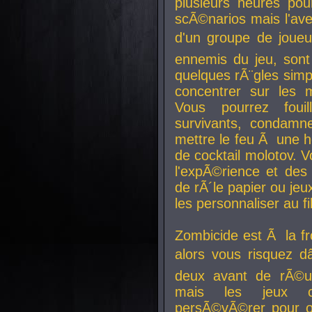
plusieurs heures pour
scÃ©narios mais l'av
d'un groupe de joueur
ennemis du jeu, sont
quelques rÃ¨gles simp
concentrer sur les 
Vous pourrez foui
survivants, condamn
mettre le feu Ã une
de cocktail molotov. 
l'expÃ©rience et de
de rÃ´le papier ou je
les personnaliser au fil
Zombicide est Ã la fr
alors vous risquez d
deux avant de rÃ©us
mais les jeux co
persÃ©vÃ©rer pour ob