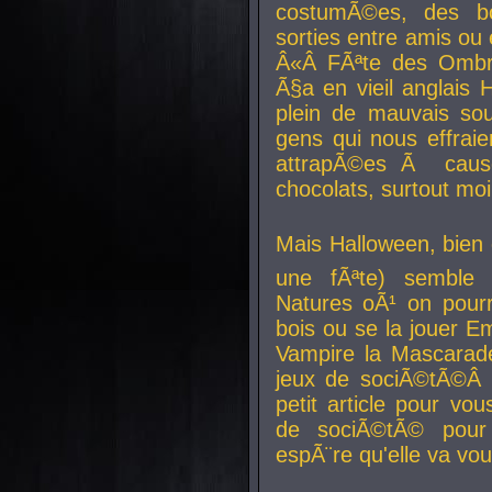
costumÃ©es, des b
sorties entre amis ou 
Â«Â FÃªte des Ombre
Ã§a en vieil anglais 
plein de mauvais sou
gens qui nous effraie
attrapÃ©es Ã caus
chocolats, surtout moi
Mais Halloween, bien q
une fÃªte) semble 
Natures oÃ¹ on pourr
bois ou se la jouer E
Vampire la Mascarade
jeux de sociÃ©tÃ©Â !
petit article pour vo
de sociÃ©tÃ© pour 
espÃ¨re qu'elle va vou