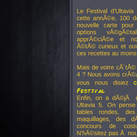
Le Festival d'Ultavia
cette annÃ©e, 100 de
nouvelle carte pour
options vÃ©gÃ©t
apprÃ©ciÃ©e et no
Ã©tÃ© curieux et ouv
ces recettes au moins
Mais de votre cÃ´tÃ©
4 ? Nous avons crÃ©Ã
vous nous disiez
Festival
Enfin, on a dÃ©jÃ de
Ultavia 5. On pens
tables rondes, des
maquillages, des d
concours de cost
N'hÃ©sitez pas Ã nous