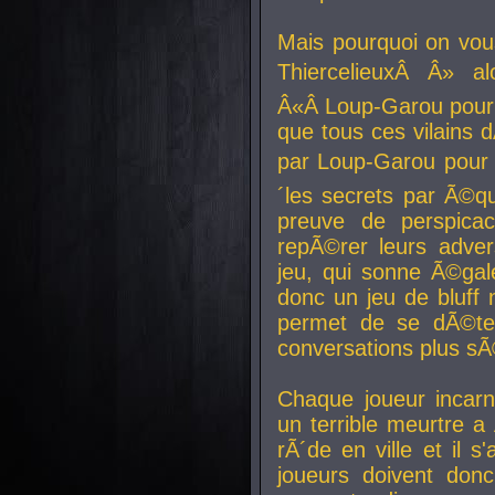
Mais pourquoi on vo
ThiercelieuxÂ Â» al
Â«Â Loup-Garou pour 
que tous ces vilain
par Loup-Garou pour u
´les secrets par Ã©qu
preuve de perspica
repÃ©rer leurs adver
jeu, qui sonne Ã©gale
donc un jeu de bluff 
permet de se dÃ©te
conversations plus sÃ
Chaque joueur incar
un terrible meurtre 
rÃ´de en ville et il s
joueurs doivent donc 