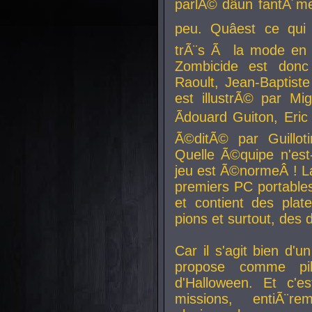
parlÃ© dâun fantÃ´me 
peu. Quâest ce qui
trÃ¨s Ã la mode en
Zombicide est donc
Raoult, Jean-Baptiste
est illustrÃ© par Mi
Ãdouard Guiton, Eric
Ã©ditÃ© par Guillot
Quelle Ã©quipe n'est
jeu est Ã©normeÂ ! La 
premiers PC portable
et contient des plat
pions et surtout, des d
Car il s'agit bien d'u
propose comme pil
d'Halloween. Et c'e
missions, entiÃ¨r