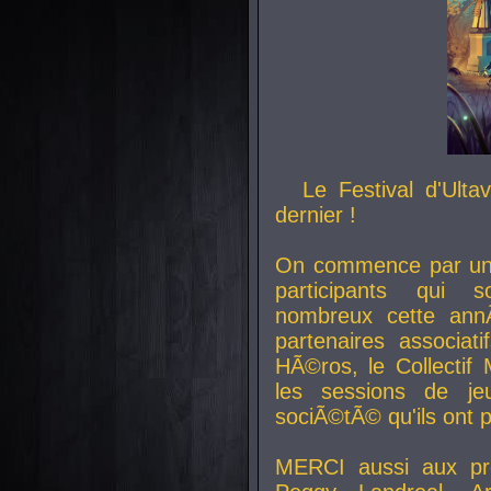
Le Festival d'Ult
dernier !
On commence par un 
participants qui s
nombreux cette an
partenaires associat
HÃ©ros, le Collecti
les sessions de j
sociÃ©tÃ© qu'ils ont
MERCI aussi aux pro