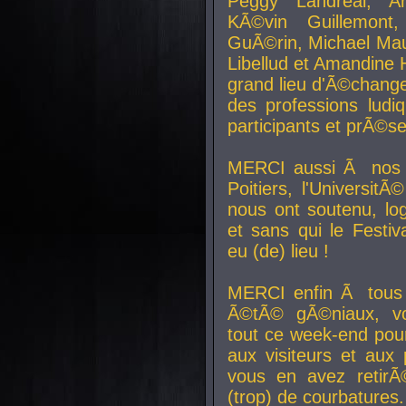
Peggy Landreal, A
KÃ©vin Guillemont
GuÃ©rin, Michael Maur
Libellud et Amandine H
grand lieu d'Ã©chang
des professions lud
participants et prÃ©se
MERCI aussi Ã nos pa
Poitiers, l'Universit
nous ont soutenu, log
et sans qui le Festiv
eu (de) lieu !
MERCI enfin Ã tous
Ã©tÃ© gÃ©niaux, v
tout ce week-end pour
aux visiteurs et aux
vous en avez retirÃ
(trop) de courbatures.