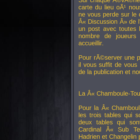
carte du lieu oÃ¹ nou
ne vous perde sur le 
Â« Discussion Â» de 
un post avec toutes 
nombre de joueurs
accueillir.
Pour rÃ©server une pl
il vous suffit de vou
de la publication et n
La Â« Chamboule-Tout
Pour la Â« Chamboul
les trois tables qui
deux tables qui so
Cardinal
Â« Sub Ter
Hadrien et
Changelin
p