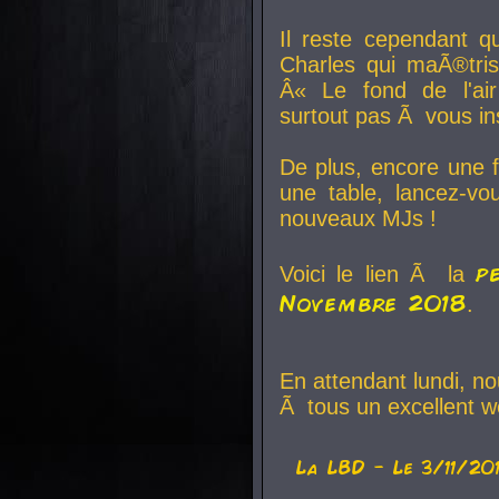
Il reste cependant q
Charles qui maÃ®tri
Â« Le fond de l'air
surtout pas Ã vous ins
De plus, encore une f
une table, lancez-v
nouveaux MJs !
p
Voici le lien Ã la
Novembre 2018
.
En attendant lundi, n
Ã tous un excellent w
La
LBD
- Le 3/11/20