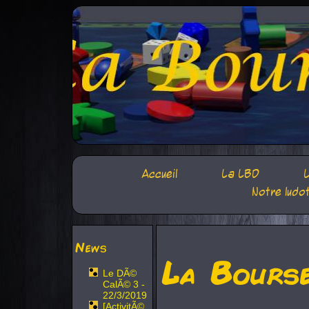
Accueil
La LBD
L
Notre ludo
News
La Bours
Le DÃ©
CalÃ© 3 -
22/3/2019
[ActivitÃ©