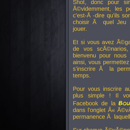
Shot, donc pour si
Ã©videmment, les pe
c'est-Ã -dire qu'ils
choisir Ã quel Jeu 
jouer.
Et si vous avez Ã©ga
de vos scÃ©narios,
bienvenu pour nous 
ainsi, vous permettez
s'inscrire Ã la per
temps.
Pour vous inscrire a
plus simple ! Il vo
Bo
Facebook de la
dans l'onglet Â« Ã©v
permanence Ã laquelle
Sur chaque Ã©vÃ©nem