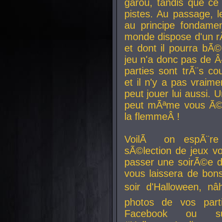
garou, tandis que ce 
pistes. Au passage, le
au principe fondamen
monde dispose d'un rÃ´
et dont il pourra bÃ©
jeu n'a donc pas de 
parties sont trÃ¨s c
et il n'y a pas vraime
peut jouer lui aussi.
peut mÃªme vous Ã©di
la flemmeÂ !
VoilÃ on espÃ¨re 
sÃ©lection de jeux vo
passer une soirÃ©e d
vous laissera de bons
soir d'Halloween, nâ
photos de vos parti
Facebook ou su