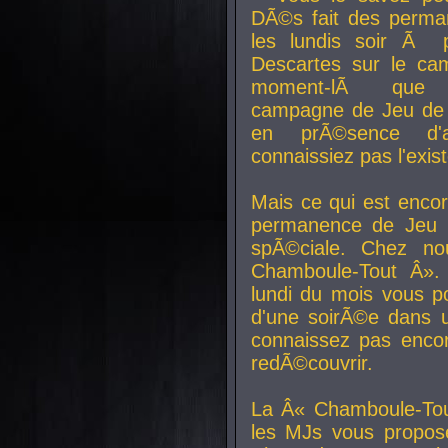
DÃ©s fait des perma
les lundis soir Ã 
Descartes sur le ca
moment-lÃ que v
campagne de Jeu de 
en prÃ©sence d'a
connaissiez pas l'exi
Mais ce qui est encor
permanence de Jeu 
spÃ©ciale. Chez n
Chamboule-Tout Â». 
lundi du mois vous p
d'une soirÃ©e dans 
connaissez pas enco
redÃ©couvrir.
La Â« Chamboule-Tou
les MJs vous propos