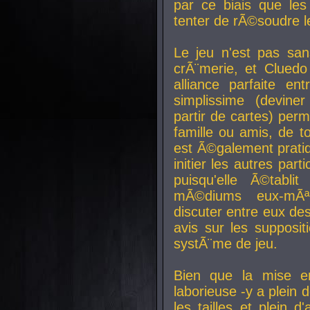
par ce biais que le
tenter de rÃ©soudre l
Le jeu n'est pas san
crÃ¨merie, et Clued
alliance parfaite e
simplissime (devine
partir de cartes) perm
famille ou amis, de t
est Ã©galement prati
initier les autres par
puisqu'elle Ã©tabli
mÃ©diums eux-mÃ
discuter entre eux de
avis sur les supposit
systÃ¨me de jeu.
Bien que la mise e
laborieuse -y a plein 
les tailles et plein d