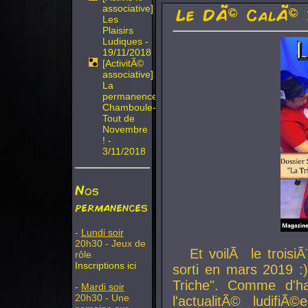
associative]
Le DÃ© CalÃ© 
Les
Plaisirs
Ludiques -
19/11/2018
[ActivitÃ©
associative]
La
permanence
Chamboule-
Tout de
Novembre
! -
3/11/2018
Nos
permanences
-
Lundi soir
20h30 - Jeux de
Et voilÃ le troi
rôle
Inscriptions ici
sorti en mars 2019 :)
Triche". Comme d'ha
-
Mardi soir
20h30 - Une
l'actualitÃ© ludifi