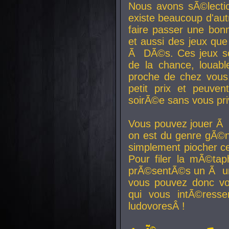
Nous avons sÃ©lectio
existe beaucoup d'autr
faire passer une bon
et aussi des jeux que
Ã DÃ©s. Ces jeux son
de la chance, louab
proche de chez vous.
petit prix et peuve
soirÃ©e sans vous pr
Vous pouvez jouer Ã 
on est du genre gÃ©n
simplement piocher ce
Pour filer la mÃ©tap
prÃ©sentÃ©s un Ã un
vous pouvez donc vo
qui vous intÃ©resse
ludovoresÂ !