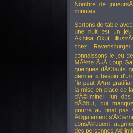
Nombre de joueurs
minutes
Sortons de table ave
une nuit est un je
Akihisa Okui, illus
chez Ravensburger.
connaissons le jeu d
MÃªme Â«Â Loup-Garo
quelques dÃ©fauts qu
dernier a besoin d'un
´le peut Ãªtre gratifi
la mise en place de l
d'Ã©liminer l'un des
dÃ©but, qui manque
pourra au final pas 
Ã©galement s'Ã©ternis
consÃ©quent, augment
des personnes Ã©limi