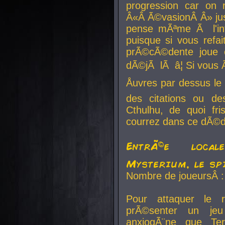
progression car on 
Â«Â Ã©vasionÂ Â» jusq
pense mÃªme Ã l'inf
puisque si vous refai
prÃ©cÃ©dente joue e
dÃ©jÃ lÃ â¦ Si vous 
Åuvres par dessus l
des citations ou d
Cthulhu, de quoi f
courrez dans ce dÃ©da
EntrÃ©e local
Mysterium, le sp
Nombre de joueursÂ :
Pour attaquer le 
prÃ©senter un je
anxiogÃ¨ne que Te