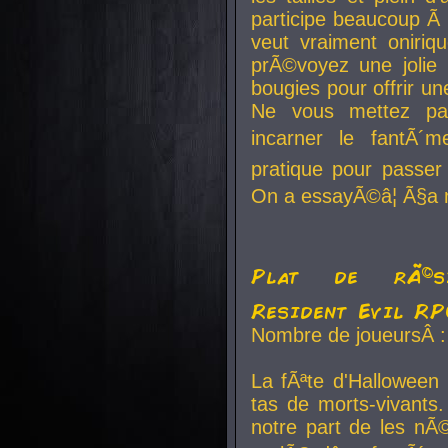
participe beaucoup Ã 
veut vraiment oniriq
prÃ©voyez une jolie
bougies pour offrir un
Ne vous mettez pa
incarner le fantÃ´m
pratique pour passer 
On a essayÃ©â¦ Ã§a n
Plat de rÃ©sis
Resident Evil R
Nombre de joueursÂ :
La fÃªte d'Halloween
tas de morts-vivants.
notre part de les nÃ©