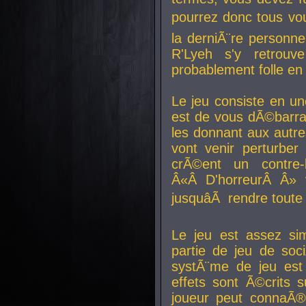
pourrez donc tous vous
la derniÃ¨re personne
R'Lyeh s'y retro
probablement folle en
Le jeu consiste en une
est de vous dÃ©barra
les donnant aux aut
vont venir perturber 
crÃ©ent un contre-
Â«Â D'horreurÂ Â» 
jusquâÃ rendre tout
Le jeu est assez si
partie de jeu de soc
systÃ¨me de jeu est
effets sont Ã©crits 
joueur peut connaÃ®