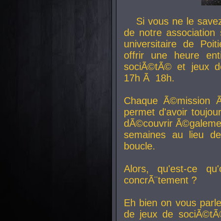
Si vous ne le sav
de notre association 
universitaire de Poit
offrir une heure en
sociÃ©tÃ© et jeux d
17h Ã 18h.
Chaque Ã©mission Ã
permet d'avoir toujo
dÃ©couvrir Ã©galemen
semaines au lieu d
boucle.
Alors, qu'est-ce qu
concrÃ¨tement ?
Eh bien on vous parl
de jeux de sociÃ©tÃ©