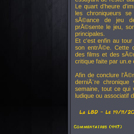
Le quart d'heure d'i
les chroniqueurs se
sÃ©ance de jeu de
prÃ©sente le jeu, son
principales.
Et c'est enfin au tour
son entrÃ©e. Cette c
des films et des sÃ©r
critique faite par un
Afin de conclure l'Ã©
derniÃ¨re chronique
semaine, tout ce qui 
ludique ou associatif 
La
LBD
- Le 19/11/2
Commentaires (447)