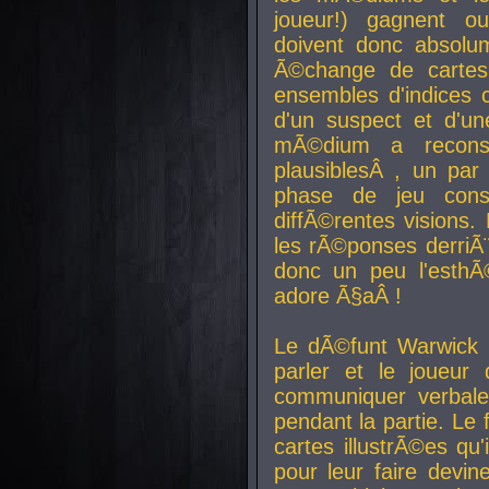
joueur!) gagnent o
doivent donc absolum
Ã©change de cartes
ensembles d'indices c
d'un suspect et d'u
mÃ©dium a reconst
plausiblesÂ , un pa
phase de jeu cons
diffÃ©rentes visions.
les rÃ©ponses derriÃ¨
donc un peu l'esthÃ
adore Ã§aÂ !
Le dÃ©funt Warwick 
parler et le joueur q
communiquer verbale
pendant la partie. Le
cartes illustrÃ©es q
pour leur faire devin