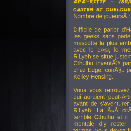
ApÃ©ritif - Ter
cartes et quelqu
Nombre de joueursÂ :
Difficile de parler d
les geeks sans parle
mascotte la plus emb
avec le dÃ©, le mee
R'Lyeh se situe juste
Cthulhu inventÃ© par
chez Edge, conÃ§u par
Kelley Hensing.
Vous vous retrouvez 
qui auraient peut-Ã
avant de s'aventurer
R'Lyeh. La Â«Â cit
terrible Cthulhu et i
mentale d'y rester 
termes, vous devez fu