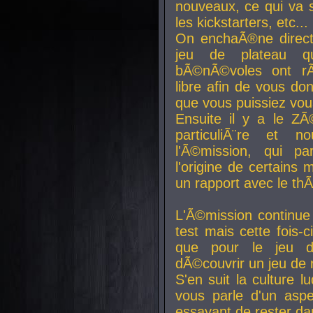
nouveaux, ce qui va so
les kickstarters, etc...
On enchaÃ®ne direct
jeu de plateau q
bÃ©nÃ©voles ont rÃ
libre afin de vous don
que vous puissiez vou
Ensuite il y a le ZÃ
particuliÃ¨re et 
l'Ã©mission, qui pa
l'origine de certains
un rapport avec le th
L'Ã©mission continue
test mais cette fois-c
que pour le jeu d
dÃ©couvrir un jeu de r
S'en suit la culture l
vous parle d'un aspe
essayant de rester da