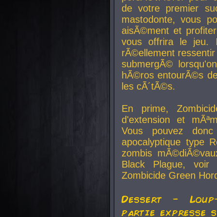
de votre premier su
mastodonte, vous po
aisÃ©ment et profite
vous offrira le jeu.
rÃ©ellement ressentir 
submergÃ© lorsqu'on 
hÃ©ros entourÃ©s de
les cÃ´tÃ©s.
En prime, Zombicide
d'extension et mÃªm
Vous pouvez donc 
apocalyptique type R
zombis mÃ©diÃ©vaux-
Black Plague, voi
Zombicide Green Hor
Dessert - Loup
partie expresse 