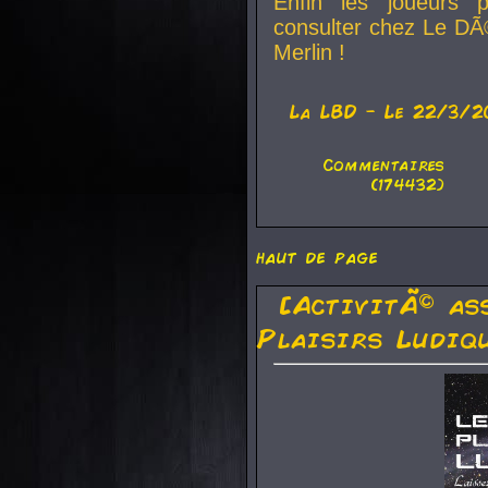
Enfin les joueurs p
consulter chez Le DÃ
Merlin !
La
LBD
- Le 22/3/2
Commentaires
(174432)
haut de page
[ActivitÃ© as
Plaisirs Ludiq