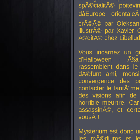
spÃ©cialitÃ© poitev
dâEurope orienta
crÃ©Ã© par Oleksand
illustrÃ© par Xavier 
Ã©ditÃ© chez Libellud
Vous incarnez un gr
d'Halloween - Ã§
rassemblent dans le
dÃ©funt ami, mons
convergence des pou
contacter le fantÃ´me
des visions afin de
horrible meurtre. Ca
assassinÃ©, et cert
vousÂ !
Mysterium est donc un
les mÃ©diums et le