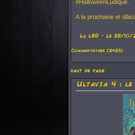
#HalloweenLudique.
A la prochaine et dâic
La
LBD
- Le 28/10/
Commentaires (2423)
haut de page
Ultavia 4 : le