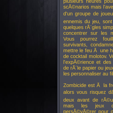
plusieurs heures pour
scÃ©narios mais l'av
d'un groupe de joueur
ennemis du jeu, sont
quelques rÃ¨gles simp
concentrer sur les 
Vous pourrez foui
survivants, condamn
mettre le feu Ã une
de cocktail molotov. 
l'expÃ©rience et de
de rÃ´le papier ou je
les personnaliser au fil
Zombicide est Ã la fr
alors vous risquez d
deux avant de rÃ©us
mais les jeux co
persÃ©vÃ©rer pour ob