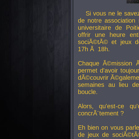
Si vous ne le sav
de notre association 
universitaire de Poit
offrir une heure en
sociÃ©tÃ© et jeux d
17h Ã 18h.
Chaque Ã©mission Ã
permet d'avoir toujo
dÃ©couvrir Ã©galemen
semaines au lieu d
boucle.
Alors, qu'est-ce qu
concrÃ¨tement ?
Eh bien on vous parl
de jeux de sociÃ©tÃ©