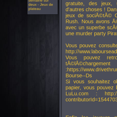
semaine sur
gratuite, des jeux,
deux - Jeux de
plateau
d'autres choses ! Da
jeux de sociÃ©tÃ© O
Rush. Nous avons Ã©
avec un superbe scÃ©
une murder party Pira
Vous pouvez consulte
http://www.laboursead
Vous pouvez ret
tÃ©lÃ©chargement
:https://www.driveth
Bourse--Ds
Si vous souhaitez o
papier, vous pouvez 
LuLu.com : http://w
contributorId=154470