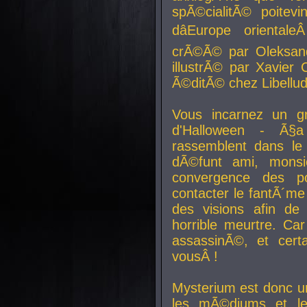
spÃ©cialitÃ© poitev
dâEurope orienta
crÃ©Ã© par Oleksand
illustrÃ© par Xavier 
Ã©ditÃ© chez Libellud
Vous incarnez un gr
d'Halloween - Ã§
rassemblent dans le
dÃ©funt ami, mons
convergence des pou
contacter le fantÃ´me
des visions afin de
horrible meurtre. Ca
assassinÃ©, et cert
vousÂ !
Mysterium est donc un
les mÃ©diums et le