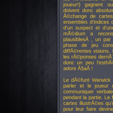
joueur!) gagnent o
doivent donc absolum
Ã©change de cartes
ensembles d'indices c
d'un suspect et d'u
mÃ©dium a reconst
plausiblesÂ , un pa
phase de jeu cons
diffÃ©rentes visions.
les rÃ©ponses derriÃ¨
donc un peu l'esthÃ
adore Ã§aÂ !
Le dÃ©funt Warwick 
parler et le joueur q
communiquer verbale
pendant la partie. Le
cartes illustrÃ©es q
pour leur faire devin