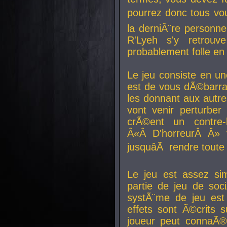
pourrez donc tous vous
la derniÃ¨re personne
R'Lyeh s'y retro
probablement folle en
Le jeu consiste en une
est de vous dÃ©barra
les donnant aux aut
vont venir perturber 
crÃ©ent un contre-
Â«Â D'horreurÂ Â» 
jusquâÃ rendre tout
Le jeu est assez si
partie de jeu de soc
systÃ¨me de jeu est
effets sont Ã©crits 
joueur peut connaÃ®