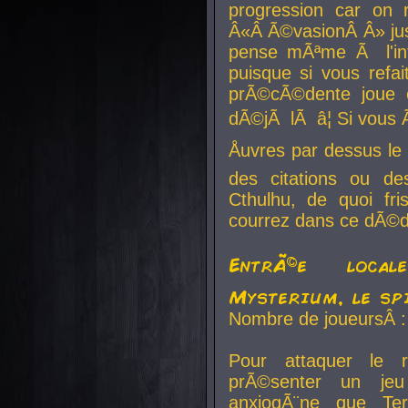
progression car on 
Â«Â Ã©vasionÂ Â» jusq
pense mÃªme Ã l'inf
puisque si vous refai
prÃ©cÃ©dente joue e
dÃ©jÃ lÃ â¦ Si vous 
Åuvres par dessus l
des citations ou d
Cthulhu, de quoi f
courrez dans ce dÃ©da
EntrÃ©e local
Mysterium, le sp
Nombre de joueursÂ :
Pour attaquer le 
prÃ©senter un je
anxiogÃ¨ne que Te