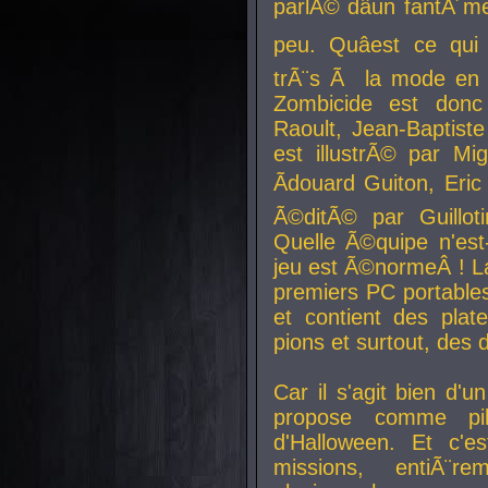
parlÃ© dâun fantÃ´me 
peu. Quâest ce qui
trÃ¨s Ã la mode en
Zombicide est donc
Raoult, Jean-Baptiste
est illustrÃ© par Mi
Ãdouard Guiton, Eric
Ã©ditÃ© par Guillot
Quelle Ã©quipe n'est
jeu est Ã©normeÂ ! La 
premiers PC portable
et contient des plat
pions et surtout, des d
Car il s'agit bien d'u
propose comme pil
d'Halloween. Et c'e
missions, entiÃ¨r