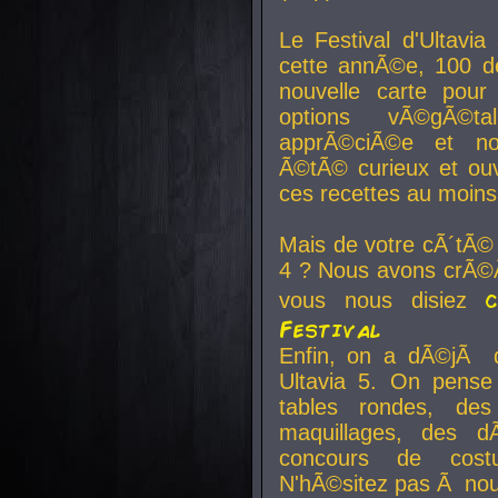
Le Festival d'Ultavia
cette annÃ©e, 100 de
nouvelle carte pour
options vÃ©gÃ©t
apprÃ©ciÃ©e et no
Ã©tÃ© curieux et ouv
ces recettes au moins
Mais de votre cÃ´tÃ©
4 ? Nous avons crÃ©Ã
vous nous disiez
Festival
Enfin, on a dÃ©jÃ de
Ultavia 5. On pens
tables rondes, des
maquillages, des d
concours de cost
N'hÃ©sitez pas Ã nous