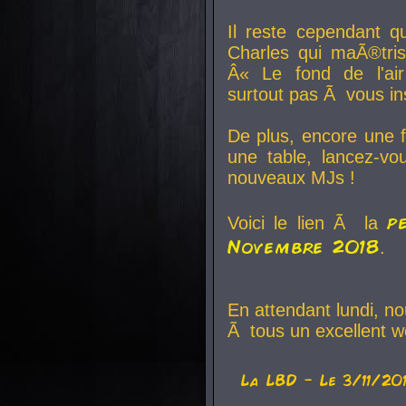
Il reste cependant q
Charles qui maÃ®tri
Â« Le fond de l'air
surtout pas Ã vous ins
De plus, encore une f
une table, lancez-v
nouveaux MJs !
p
Voici le lien Ã la
Novembre 2018
.
En attendant lundi, n
Ã tous un excellent w
La
LBD
- Le 3/11/20