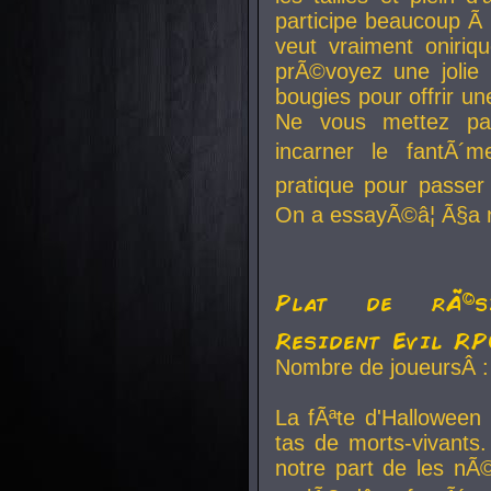
participe beaucoup Ã 
veut vraiment oniriq
prÃ©voyez une jolie
bougies pour offrir un
Ne vous mettez pa
incarner le fantÃ´m
pratique pour passer 
On a essayÃ©â¦ Ã§a n
Plat de rÃ©sis
Resident Evil R
Nombre de joueursÂ :
La fÃªte d'Halloween
tas de morts-vivants.
notre part de les nÃ©