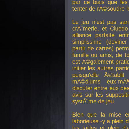
par ce biais que le
tenter de rÃ©soudre l
Le jeu n'est pas san
crÃ¨merie, et Clued
alliance parfaite e
simplissime (devine
partir de cartes) perm
famille ou amis, de t
est Ã©galement prati
initier les autres par
puisqu'elle Ã©tabli
mÃ©diums eux-mÃ
discuter entre eux de
avis sur les supposit
systÃ¨me de jeu.
Bien que la mise e
laborieuse -y a plein 
les tailles et plein d