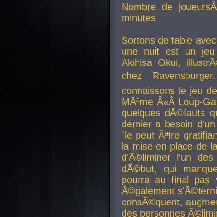
Nombre de joueurs
minutes
Sortons de table ave
une nuit est un je
Akihisa Okui, illus
chez Ravensburger.
connaissons le jeu d
MÃªme Â«Â Loup-Garo
quelques dÃ©fauts qu
dernier a besoin d'un
´le peut Ãªtre gratifi
la mise en place de l
d'Ã©liminer l'un des
dÃ©but, qui manque
pourra au final pas 
Ã©galement s'Ã©ternis
consÃ©quent, augment
des personnes Ã©limi