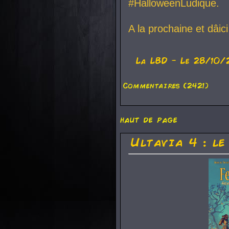
#HalloweenLudique.
A la prochaine et dâic
La
LBD
- Le 28/10/
Commentaires (2421)
haut de page
Ultavia 4 : le