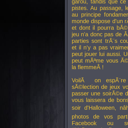
garou, tandis que ce 
pistes. Au passage, le
au principe fondamen
monde dispose d'un rÃ´
et dont il pourra bÃ©
jeu n'a donc pas de 
parties sont trÃ¨s c
et il n'y a pas vraime
peut jouer lui aussi.
peut mÃªme vous Ã©di
la flemmeÂ !
VoilÃ on espÃ¨re 
sÃ©lection de jeux vo
passer une soirÃ©e d
vous laissera de bons
soir d'Halloween, nâ
photos de vos parti
Facebook ou su