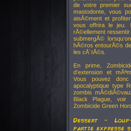
de votre premier su
mastodonte, vous po
aisÃ©ment et profite
vous offrira le jeu.
rÃ©ellement ressentir 
submergÃ© lorsqu'on 
hÃ©ros entourÃ©s de
les cÃ´tÃ©s.
En prime, Zombicide
d'extension et mÃªm
Vous pouvez donc 
apocalyptique type R
zombis mÃ©diÃ©vaux-
Black Plague, voi
Zombicide Green Hor
Dessert - Loup
partie expresse 