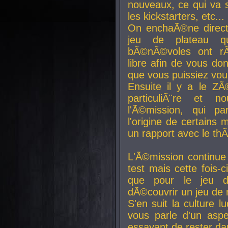
nouveaux, ce qui va so
les kickstarters, etc...
On enchaÃ®ne direct
jeu de plateau q
bÃ©nÃ©voles ont rÃ
libre afin de vous don
que vous puissiez vou
Ensuite il y a le ZÃ
particuliÃ¨re et 
l'Ã©mission, qui pa
l'origine de certains
un rapport avec le th
L'Ã©mission continue
test mais cette fois-c
que pour le jeu d
dÃ©couvrir un jeu de r
S'en suit la culture l
vous parle d'un aspe
essayant de rester da