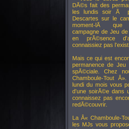
DÃ©s fait des perma
les lundis soir Ã 
Descartes sur le ca
moment-lÃ que v
campagne de Jeu de 
en prÃ©sence d'a
connaissiez pas l'exi
Mais ce qui est encor
permanence de Jeu 
spÃ©ciale. Chez n
Chamboule-Tout Â». 
lundi du mois vous p
d'une soirÃ©e dans 
connaissez pas enco
redÃ©couvrir.
La Â« Chamboule-Tou
les MJs vous propos