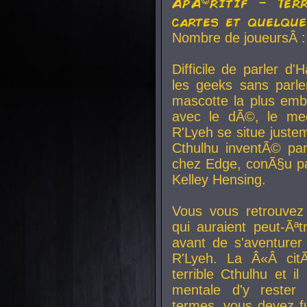
ApÃ©ritif - Ter
cartes et quelqu
Nombre de joueursÂ :
Difficile de parler d
les geeks sans parle
mascotte la plus emb
avec le dÃ©, le mee
R'Lyeh se situe juste
Cthulhu inventÃ© par
chez Edge, conÃ§u par
Kelley Hensing.
Vous vous retrouvez 
qui auraient peut-Ã
avant de s'aventurer
R'Lyeh. La Â«Â cit
terrible Cthulhu et i
mentale d'y rester 
termes, vous devez fu