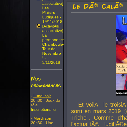
associative]
Le DÃ© CalÃ© 
Les
Plaisirs
Ludiques -
19/11/2018
[ActivitÃ©
associative]
La
permanence
Chamboule-
Tout de
Novembre
! -
3/11/2018
Nos
permanences
-
Lundi soir
20h30 - Jeux de
Et voilÃ le troi
rôle
Inscriptions ici
sorti en mars 2019 :)
Triche". Comme d'ha
-
Mardi soir
20h30 - Une
l'actualitÃ© ludifi