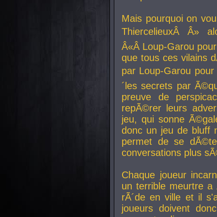
Mais pourquoi on vo
ThiercelieuxÂ Â» al
Â«Â Loup-Garou pour 
que tous ces vilain
par Loup-Garou pour u
´les secrets par Ã©qu
preuve de perspica
repÃ©rer leurs adver
jeu, qui sonne Ã©gale
donc un jeu de bluff 
permet de se dÃ©te
conversations plus sÃ
Chaque joueur incar
un terrible meurtre 
rÃ´de en ville et il s
joueurs doivent donc 