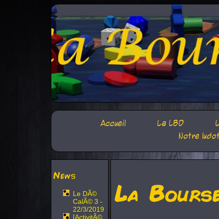
Accueil
La LBD
L
Notre ludo
News
La Bours
Le DÃ©
CalÃ© 3 -
22/3/2019
[ActivitÃ©