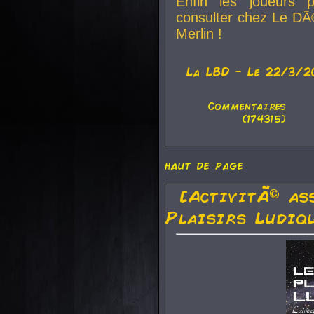
Enfin les joueurs p
consulter chez Le DÃ
Merlin !
La
LBD
- Le 22/3/2
Commentaires
(174315)
haut de page
[ActivitÃ© as
Plaisirs Ludiq