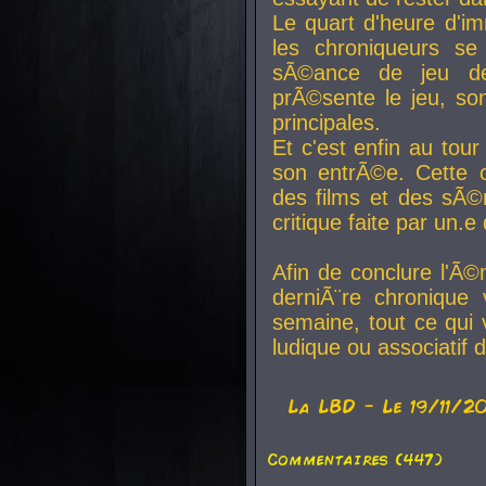
Le quart d'heure d'i
les chroniqueurs se
sÃ©ance de jeu de
prÃ©sente le jeu, son
principales.
Et c'est enfin au tour
son entrÃ©e. Cette c
des films et des sÃ©r
critique faite par un
Afin de conclure l'Ã©
derniÃ¨re chronique
semaine, tout ce qui 
ludique ou associatif 
La
LBD
- Le 19/11/2
Commentaires (447)