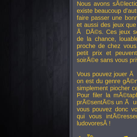
Nous avons sÃ©lectio
existe beaucoup d'autr
faire passer une bon
et aussi des jeux que
Ã DÃ©s. Ces jeux son
de la chance, louab
proche de chez vous.
petit prix et peuve
soirÃ©e sans vous pr
Vous pouvez jouer Ã 
on est du genre gÃ©n
simplement piocher ce
Pour filer la mÃ©tap
prÃ©sentÃ©s un Ã un
vous pouvez donc vo
qui vous intÃ©resse
ludovoresÂ !