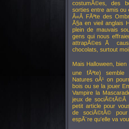
costumÃ©es, des b
sorties entre amis ou 
Â«Â FÃªte des Ombre
Ã§a en vieil anglais 
plein de mauvais sou
gens qui nous effraie
attrapÃ©es Ã caus
chocolats, surtout moi
Mais Halloween, bien q
une fÃªte) semble 
Natures oÃ¹ on pourr
bois ou se la jouer E
Vampire la Mascarade
jeux de sociÃ©tÃ©Â !
petit article pour vo
de sociÃ©tÃ© pour 
espÃ¨re qu'elle va vou