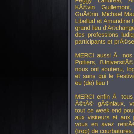
Peggy Landreal, A
KÃ©vin Guillemont
GuÃ©rin, Michael Maur
Libellud et Amandine H
grand lieu d'Ã©chang
des professions lud
participants et prÃ©se
MERCI aussi Ã nos pa
Poitiers, l'Universit
nous ont soutenu, log
et sans qui le Festiv
eu (de) lieu !
MERCI enfin Ã tous
Ã©tÃ© gÃ©niaux, v
tout ce week-end pour
aux visiteurs et aux
vous en avez retirÃ
(trop) de courbatures.