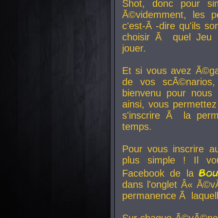
Shot, donc pour si
Ã©videmment, les pe
c'est-Ã -dire qu'ils
choisir Ã quel Jeu 
jouer.
Et si vous avez Ã©ga
de vos scÃ©narios,
bienvenu pour nous 
ainsi, vous permettez
s'inscrire Ã la per
temps.
Pour vous inscrire a
plus simple ! Il vo
Bo
Facebook de la
dans l'onglet Â« Ã©v
permanence Ã laquelle
Sur chaque Ã©vÃ©nem