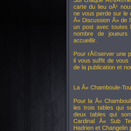
carte du lieu oÃ¹ nou
ne vous perde sur le 
Â« Discussion Â» de 
un post avec toutes 
nombre de joueurs
accueillir.
Pour rÃ©server une pl
il vous suffit de vou
de la publication et n
La Â« Chamboule-Tout
Pour la Â« Chamboul
les trois tables qui
deux tables qui so
Cardinal
Â« Sub Ter
Hadrien et
Changelin
p