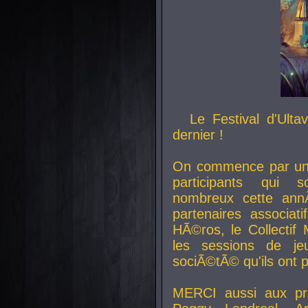
Le Festival d'Ult
dernier !
On commence par un 
participants qui s
nombreux cette an
partenaires associat
HÃ©ros, le Collecti
les sessions de j
sociÃ©tÃ© qu'ils ont
MERCI aussi aux pro