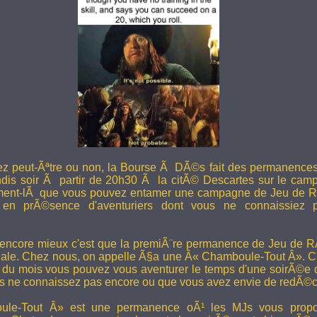
ez peut-Ãªtre ou non, la Bourse Ã DÃ©s fait des permanence
undis soir Ã partir de 20h30 Ã la citÃ© Descartes sur le camp
ent-lÃ que vous pouvez entamer une campagne de Jeu de R
en prÃ©sence d'aventuriers dont vous ne connaissiez pa
 encore mieux c'est que la premiÃ¨re permanence de Jeu de 
ale. Chez nous, on appelle Ã§a une Â« Chamboule-Tout Â». C'
i du mois vous pouvez vous aventurer le temps d'une soirÃ©e
s ne connaissez pas encore ou que vous avez envie de redÃ©co
le-Tout Â» est une permanence oÃ¹ les MJs vous propos