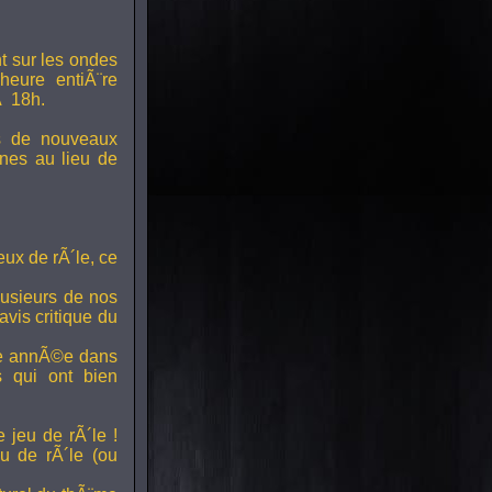
t sur les ondes
 heure entiÃ¨re
Ã 18h.
s de nouveaux
nes au lieu de
ux de rÃ´le, ce
lusieurs de nos
vis critique du
ette annÃ©e dans
ts qui ont bien
 jeu de rÃ´le !
u de rÃ´le (ou