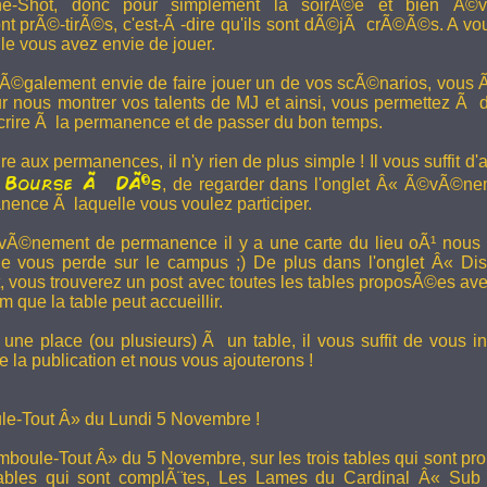
e-Shot, donc pour simplement la soirÃ©e et bien Ã©v
t prÃ©-tirÃ©s, c'est-Ã -dire qu'ils sont dÃ©jÃ crÃ©Ã©s. A vo
le vous avez envie de jouer.
 Ã©galement envie de faire jouer un de vos scÃ©narios, vous Ãª
r nous montrer vos talents de MJ et ainsi, vous permettez Ã d
scrire Ã la permanence et de passer du bon temps.
re aux permanences, il n'y rien de plus simple ! Il vous suffit d'a
Bourse Ã DÃ©s
a
, de regarder dans l'onglet Â« Ã©vÃ©ne
anence Ã laquelle vous voulez participer.
Ã©nement de permanence il y a une carte du lieu oÃ¹ nous l
ne vous perde sur le campus ;) De plus dans l'onglet Â« Di
vous trouverez un post avec toutes les tables proposÃ©es av
que la table peut accueillir.
une place (ou plusieurs) Ã un table, il vous suffit de vous in
 la publication et nous vous ajouterons !
e-Tout Â» du Lundi 5 Novembre !
boule-Tout Â» du 5 Novembre, sur les trois tables qui sont pro
bles qui sont complÃ¨tes,
Les Lames du Cardinal
Â« Sub T