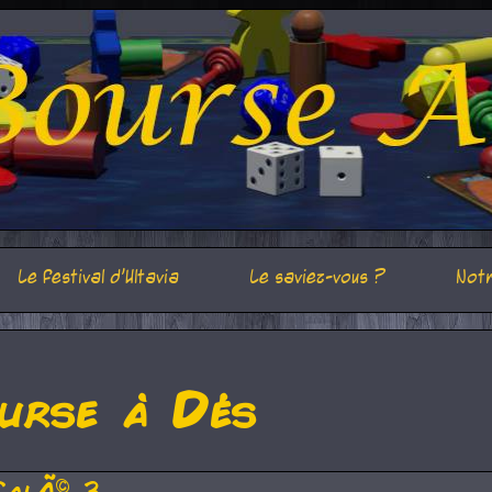
Le festival d'Ultavia
Le saviez-vous ?
Notr
urse à Dés
CalÃ© 3