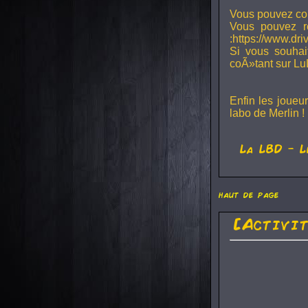
Vous pouvez con
Vous pouvez r
:https://www.dr
Si vous souhai
coÃ»tant sur Lu
Enfin les joueu
labo de Merlin !
La
LBD
- L
haut de page
[Activi