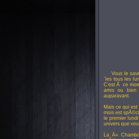
Vous le sav
´les tous les l
C'est Ã ce mom
amis ou bien 
auparavant.
Mais ce qui est
mois est spÃ©ci
le premier lund
univers que vou
La Â« Chambou