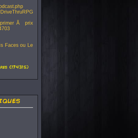
podcast.php
 DriveThruRPG
mprimer Ã prix
44703
ois Faces ou Le
es (174315)
iques