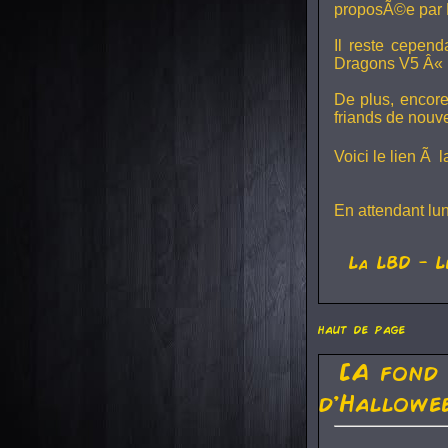
proposÃ©e par 
Il reste cepen
Dragons V5
Â« L
De plus, encore
friands de nouv
Voici le lien Ã 
En attendant lu
La
LBD
- L
haut de page
[A fond
d'Hallowe