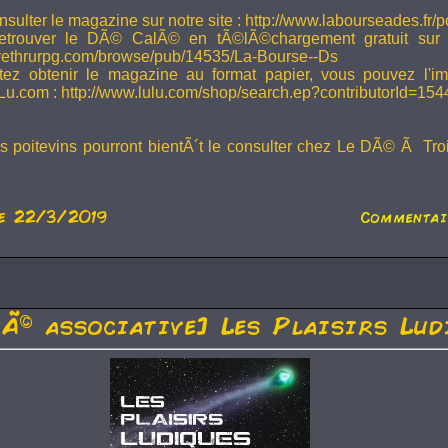
sulter le magazine sur notre site : http://www.labourseades.fr/
etrouver le DÃ© CalÃ© en tÃ©lÃ©chargement gratuit sur
ivethrurpg.com/browse/pub/14535/La-Bourse--Ds
tez obtenir le magazine au format papier, vous pouvez l'i
Lu.com : http://www.lulu.com/shop/search.ep?contributorId=15
rs poitevins pourront bientÃ´t le consulter chez Le DÃ© Ã Tr
e 22/3/2019
Commentair
tÃ© associative] Les Plaisirs Lud