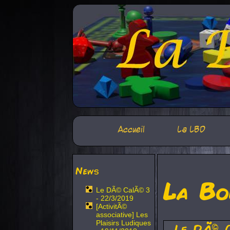
Accueil
La LBD
News
La Bo
Le DÃ© CalÃ© 3
- 22/3/2019
[ActivitÃ©
associative] Les
Plaisirs Ludiques
Le DÃ© 