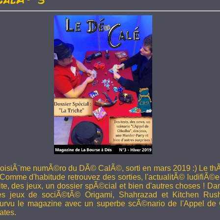
troisiÃ¨me numÃ©ro du DÃ© CalÃ©, sorti en mars 2019 :) Le thÃ
 Comme d'habitude retrouvez des sorties, l'actualitÃ© ludifiÃ©e
ite, des jeux, un dossier spÃ©cial et bien d'autres choses ! 
les jeux de sociÃ©tÃ© Origami, Shahrazad et Kitchen Rus
rvu le magazine avec un superbe scÃ©nario de l'Appel de 
ates.