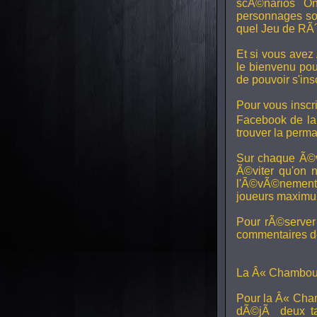
scÃ©narios On
personnages son
quel Jeu de RÃ´
Et si vous avez
le bienvenu pou
de pouvoir s'in
Pour vous inscri
Facebook de l
trouver la perm
Sur chaque Ã©v
Ã©viter qu'on 
l'Ã©vÃ©nement, 
joueurs maximum 
Pour rÃ©server 
commentaires de
La Â« Chamboul
Pour la Â« Cham
dÃ©jÃ deux ta