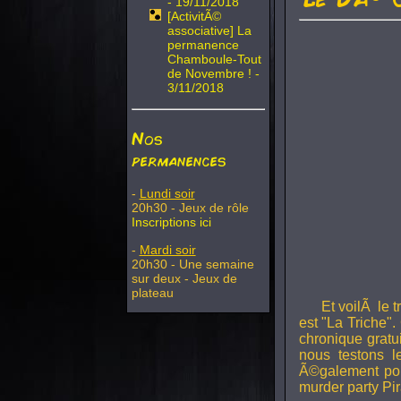
- 19/11/2018
[ActivitÃ©
associative] La
permanence
Chamboule-Tout
de Novembre ! -
3/11/2018
Nos
permanences
-
Lundi soir
20h30 - Jeux de rôle
Inscriptions ici
-
Mardi soir
20h30 - Une semaine
sur deux - Jeux de
plateau
Et voilÃ le 
est "La Triche".
chronique gratu
nous testons 
Ã©galement pou
murder party Pir