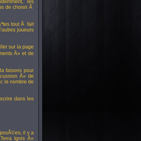
idemment, les
us de choisir Ã
tes tout Ã fait
'autres joueurs
ller sur la page
ments Â» et de
a faisons pour
scussion Â» de
ec le nombre de
scrire dans les
posÃ©es, il y a
erra Ignis Â»