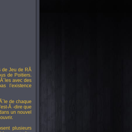
s de Jeu de RÃ
us de Poitiers.
Ã´les avec des
s l'existence
RÃ´le de chaque
est-Ã -dire que
 dans un nouvel
uvrir.
ent plusieurs