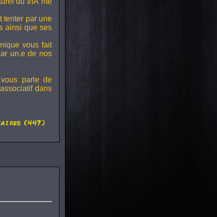
lturel du thÃ¨me
t tenter par une
s ainsi que ses
onique vous fait
par un.e de nos
 vous parle de
associatif dans
aires (447)