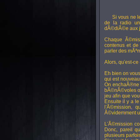
Si vous ne l
de la radio uni
dÃ©diÃ©e aux j
Chaque Ã©miss
contenus et de
parler des mÃªm
Alors, qu'est-ce
Eh bien on vous
qui est nouveaux,
On enchaÃ®ne di
bÃ©nÃ©voles ont
jeu afin que vo
Ensuite il y a l
l'Ã©mission, qu
Ã©videmment un 
L'Ã©mission con
Donc, pareil q
plusieurs parfois