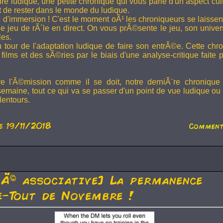
ture ludique, une petite chronique qui vous parle d'un aspect cu
t de rester dans le monde du ludique.
 d'immersion ! C'est le moment oÃ¹ les chroniqueurs se laissen
 jeu de rÃ´le en direct. On vous prÃ©sente le jeu, son univer
les.
u tour de l'adaptation ludique de faire son entrÃ©e. Cette chr
films et des sÃ©ries par le biais d'une analyse-critique faite 
re l'Ã©mission comme il se doit, notre derniÃ¨re chronique
semaine, tout ce qui va se passer d'un point de vue ludique ou 
lentours.
e 19/11/2018
Comment
tÃ© associative] La permanence
-Tout de Novembre !