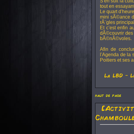
S'en suit la cul
tout en essayan
Le quart d'heure
mini sÃ©ance de
rÃ¨gles principa
Et c'est enfin a
dÃ©couvrir des 
bÃ©nÃ©voles.
Afin de conclu
l'Agenda de la 
Poitiers et ses a
La
LBD
- L
haut de page
[Activi
Chamboule