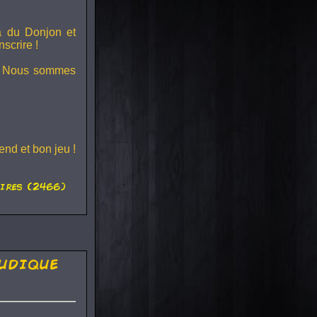
ra du
Donjon et
scrire !
s ! Nous sommes
nd et bon jeu !
ires (2466)
udique