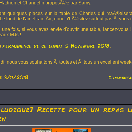
Hadrien et
Changelin
proposÃ©e par Samy.
dant quelques places sur la table de Charles qui maÃ®trise
e fond de l'air effraie Â», donc n'hÃ©sitez surtout pas Ã vous in
 une fois, si vous avez envie d'ouvrir une table, lancez-vou
eaux MJs !
permanence de ce lundi 5 Novembre 2018
la
.
ndi, nous vous souhaitons Ã toutes et Ã tous un excellent weeke
e 3/11/2018
Commenta
 ludique] Recette pour un repas l
en