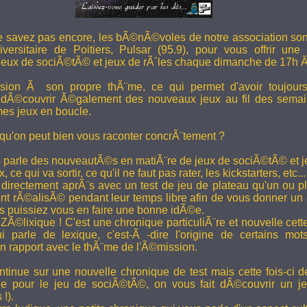
e savez pas encore, les bÃ©nÃ©voles de notre association son
versitaire de Poitiers, Pulsar (95.9), pour vous offrir une
eux de sociÃ©tÃ© et jeux de rÃ´les chaque dimanche de 17h 
ion Ã son propre thÃ¨me, ce qui permet d'avoir toujour
 dÃ©couvrir Ã©galement des nouveaux jeux au fil des semai
es jeux en boucle.
 qu'on peut bien vous raconter concrÃ¨tement ?
 parle des nouveautÃ©s en matiÃ¨re de jeux de sociÃ©tÃ© et je
 ce qui va sortir, ce qu'il ne faut pas rater, les kickstarters, etc...
rectement aprÃ¨s avec un test de jeu de plateau qu'un ou p
 rÃ©alisÃ© pendant leur temps libre afin de vous donner un a
us puissiez vous en faire une bonne idÃ©e.
e ZÃ©lixique ! C'est une chronique particuliÃ¨re et nouvelle c
i parle de lexique, c'est-Ã -dire l'origine de certains mo
rapport avec le thÃ¨me de l'Ã©mission.
tinue sur une nouvelle chronique de test mais cette fois-ci de
ue pour le jeu de sociÃ©tÃ©, on vous fait dÃ©couvrir un je
 !).