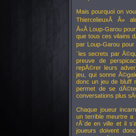
Mais pourquoi on vo
ThiercelieuxÂ Â» al
Â«Â Loup-Garou pour 
que tous ces vilain
par Loup-Garou pour u
´les secrets par Ã©qu
preuve de perspica
repÃ©rer leurs adver
jeu, qui sonne Ã©gale
donc un jeu de bluff 
permet de se dÃ©te
conversations plus sÃ
Chaque joueur incar
un terrible meurtre 
rÃ´de en ville et il s
joueurs doivent donc 