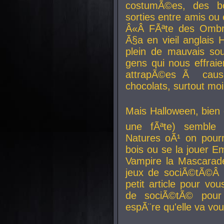
costumÃ©es, des b
sorties entre amis ou 
Â«Â FÃªte des Ombre
Ã§a en vieil anglais 
plein de mauvais sou
gens qui nous effraie
attrapÃ©es Ã caus
chocolats, surtout moi
Mais Halloween, bien q
une fÃªte) semble 
Natures oÃ¹ on pourr
bois ou se la jouer E
Vampire la Mascarade
jeux de sociÃ©tÃ©Â !
petit article pour vo
de sociÃ©tÃ© pour 
espÃ¨re qu'elle va vou