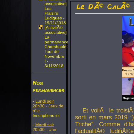
associative]
Le DÃ© CalÃ© 
Les
Plaisirs
Ludiques -
19/11/2018
[ActivitÃ©
associative]
La
permanence
Chamboule-
Tout de
Novembre
! -
3/11/2018
Nos
permanences
-
Lundi soir
20h30 - Jeux de
Et voilÃ le troi
rôle
Inscriptions ici
sorti en mars 2019 :)
Triche". Comme d'ha
-
Mardi soir
20h30 - Une
l'actualitÃ© ludifi