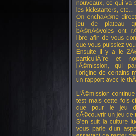
nouveaux, ce qui va so
les kickstarters, etc...
On enchaÃ®ne direct
jeu de plateau q
bÃ©nÃ©voles ont rÃ
libre afin de vous don
que vous puissiez vou
Ensuite il y a le ZÃ
particuliÃ¨re et 
l'Ã©mission, qui pa
l'origine de certains
un rapport avec le th
L'Ã©mission continue
test mais cette fois-c
que pour le jeu d
dÃ©couvrir un jeu de r
S'en suit la culture l
vous parle d'un aspe
essayant de rester da