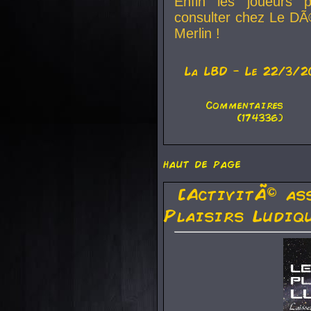
Enfin les joueurs p
consulter chez Le DÃ
Merlin !
La
LBD
- Le 22/3/2
Commentaires
(174336)
haut de page
[ActivitÃ© as
Plaisirs Ludiq