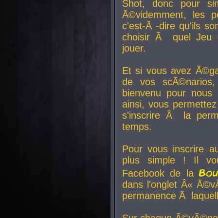
Shot, donc pour si
Ã©videmment, les pe
c'est-Ã -dire qu'ils
choisir Ã quel Jeu 
jouer.
Et si vous avez Ã©ga
de vos scÃ©narios,
bienvenu pour nous 
ainsi, vous permettez
s'inscrire Ã la per
temps.
Pour vous inscrire a
plus simple ! Il vo
Bo
Facebook de la
dans l'onglet Â« Ã©v
permanence Ã laquelle
Sur chaque Ã©vÃ©nem