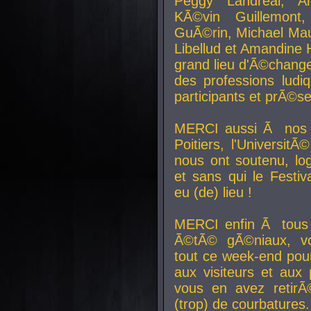
Peggy Landreal, A
KÃ©vin Guillemont
GuÃ©rin, Michael Maur
Libellud et Amandine H
grand lieu d'Ã©chang
des professions lud
participants et prÃ©se
MERCI aussi Ã nos pa
Poitiers, l'Universit
nous ont soutenu, log
et sans qui le Festiv
eu (de) lieu !
MERCI enfin Ã tous
Ã©tÃ© gÃ©niaux, v
tout ce week-end pour
aux visiteurs et aux
vous en avez retirÃ
(trop) de courbatures.