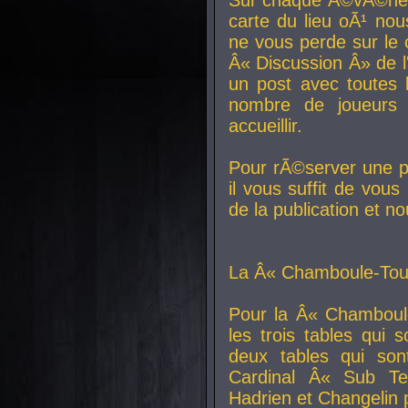
carte du lieu oÃ¹ nou
ne vous perde sur le 
Â« Discussion Â» de 
un post avec toutes 
nombre de joueurs
accueillir.
Pour rÃ©server une pl
il vous suffit de vou
de la publication et n
La Â« Chamboule-Tout
Pour la Â« Chamboul
les trois tables qui
deux tables qui so
Cardinal
Â« Sub Ter
Hadrien et
Changelin
p