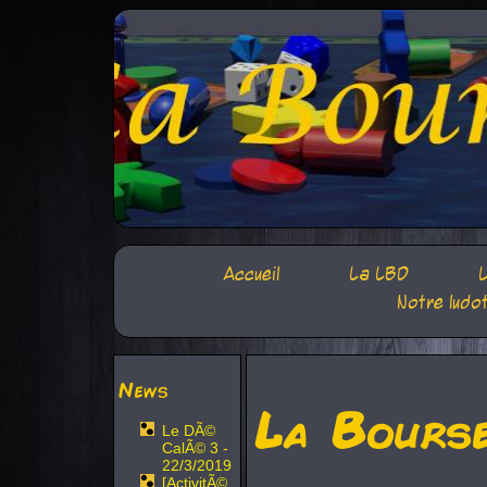
Accueil
La LBD
L
Notre ludo
News
La Bours
Le DÃ©
CalÃ© 3 -
22/3/2019
[ActivitÃ©