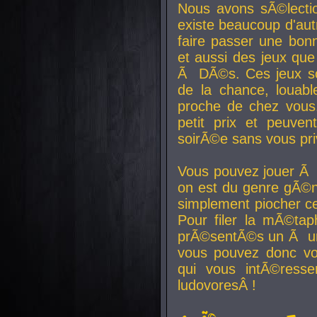
Nous avons sÃ©lectio
existe beaucoup d'autr
faire passer une bon
et aussi des jeux que
Ã DÃ©s. Ces jeux son
de la chance, louab
proche de chez vous.
petit prix et peuve
soirÃ©e sans vous pr
Vous pouvez jouer Ã 
on est du genre gÃ©n
simplement piocher ce
Pour filer la mÃ©tap
prÃ©sentÃ©s un Ã un
vous pouvez donc vo
qui vous intÃ©resse
ludovoresÂ !