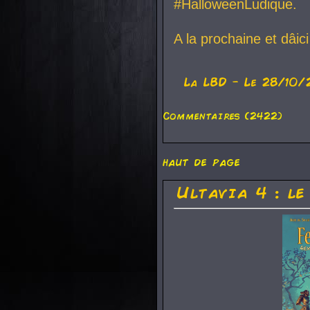
#HalloweenLudique.
A la prochaine et dâic
La
LBD
- Le 28/10/
Commentaires (2422)
haut de page
Ultavia 4 : le