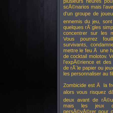
plusieurs heures pour
scÃ©narios mais l'av
d'un groupe de joueur
ennemis du jeu, sont
quelques rÃ¨gles simp
concentrer sur les 
Vous pourrez foui
survivants, condamn
mettre le feu Ã une
de cocktail molotov. 
l'expÃ©rience et de
de rÃ´le papier ou je
les personnaliser au fil
Zombicide est Ã la fr
alors vous risquez d
deux avant de rÃ©us
mais les jeux co
persÃ©vÃ©rer pour ob