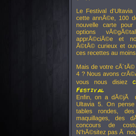
Le Festival d'Ultavia
cette annÃ©e, 100 de
nouvelle carte pour
options vÃ©gÃ©t
apprÃ©ciÃ©e et no
Ã©tÃ© curieux et ouv
ces recettes au moins
Mais de votre cÃ´tÃ©
4 ? Nous avons crÃ©Ã
vous nous disiez
Festival
Enfin, on a dÃ©jÃ de
Ultavia 5. On pens
tables rondes, des
maquillages, des d
concours de cost
N'hÃ©sitez pas Ã nous