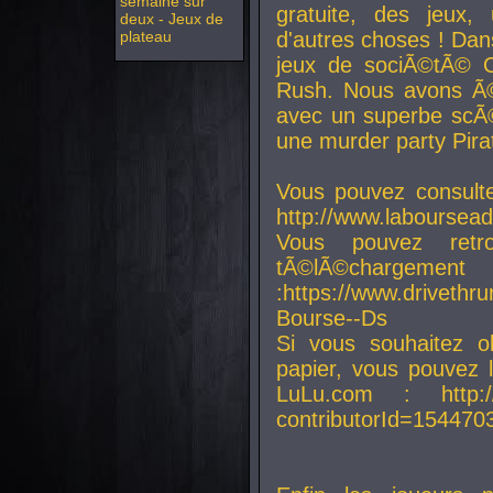
semaine sur
gratuite, des jeux,
deux - Jeux de
plateau
d'autres choses ! Da
jeux de sociÃ©tÃ© O
Rush. Nous avons Ã©
avec un superbe scÃ©
une murder party Pira
Vous pouvez consulte
http://www.laboursead
Vous pouvez ret
tÃ©lÃ©chargement
:https://www.driveth
Bourse--Ds
Si vous souhaitez o
papier, vous pouvez 
LuLu.com : http://w
contributorId=154470