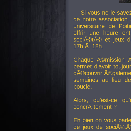
Si vous ne le sav
de notre association 
universitaire de Poit
offrir une heure en
sociÃ©tÃ© et jeux d
17h Ã 18h.
Chaque Ã©mission Ã
permet d'avoir toujo
dÃ©couvrir Ã©galemen
semaines au lieu d
boucle.
Alors, qu'est-ce qu
concrÃ¨tement ?
Eh bien on vous parl
de jeux de sociÃ©tÃ©