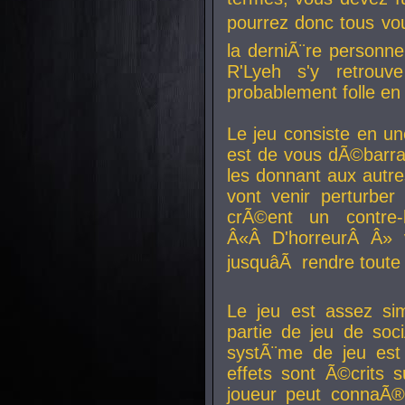
pourrez donc tous vous
la derniÃ¨re personne
R'Lyeh s'y retro
probablement folle en
Le jeu consiste en une
est de vous dÃ©barra
les donnant aux aut
vont venir perturber 
crÃ©ent un contre-
Â«Â D'horreurÂ Â» 
jusquâÃ rendre tout
Le jeu est assez si
partie de jeu de soc
systÃ¨me de jeu est
effets sont Ã©crits 
joueur peut connaÃ®