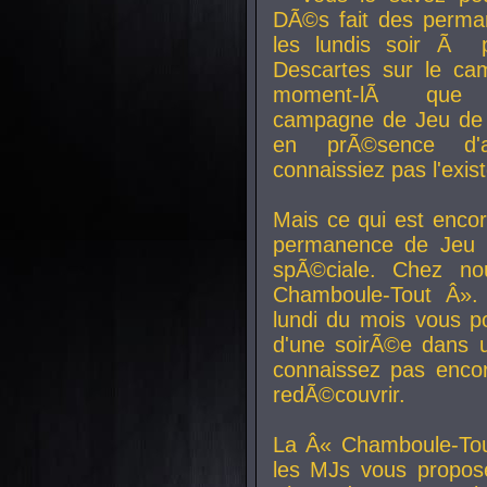
DÃ©s fait des perma
les lundis soir Ã 
Descartes sur le ca
moment-lÃ que v
campagne de Jeu de 
en prÃ©sence d'a
connaissiez pas l'exi
Mais ce qui est encor
permanence de Jeu 
spÃ©ciale. Chez n
Chamboule-Tout Â». 
lundi du mois vous p
d'une soirÃ©e dans 
connaissez pas enco
redÃ©couvrir.
La Â« Chamboule-Tou
les MJs vous propos