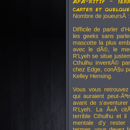
ApÃ©ritif - Ter
cartes et quelqu
Nombre de joueursÂ :
Difficile de parler d
les geeks sans parle
mascotte la plus emb
avec le dÃ©, le mee
R'Lyeh se situe juste
Cthulhu inventÃ© par
chez Edge, conÃ§u par
Kelley Hensing.
Vous vous retrouvez 
qui auraient peut-Ã
avant de s'aventurer
R'Lyeh. La Â«Â cit
terrible Cthulhu et i
mentale d'y rester 
termes, vous devez fu