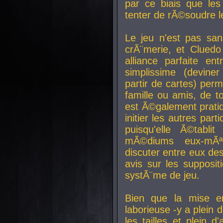
par ce biais que le
tenter de rÃ©soudre l
Le jeu n'est pas san
crÃ¨merie, et Clued
alliance parfaite e
simplissime (devine
partir de cartes) perm
famille ou amis, de t
est Ã©galement prati
initier les autres par
puisqu'elle Ã©tabli
mÃ©diums eux-mÃ
discuter entre eux de
avis sur les supposit
systÃ¨me de jeu.
Bien que la mise e
laborieuse -y a plein 
les tailles et plein d