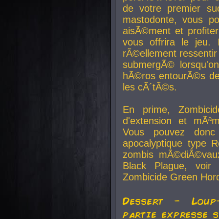
de votre premier su
mastodonte, vous po
aisÃ©ment et profite
vous offrira le jeu.
rÃ©ellement ressentir 
submergÃ© lorsqu'on 
hÃ©ros entourÃ©s de
les cÃ´tÃ©s.
En prime, Zombicide
d'extension et mÃªm
Vous pouvez donc 
apocalyptique type R
zombis mÃ©diÃ©vaux-
Black Plague, voi
Zombicide Green Hor
Dessert - Loup
partie expresse 