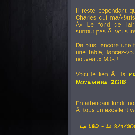
Il reste cependant q
Charles qui maÃ®tri
Â« Le fond de l'air
surtout pas Ã vous ins
De plus, encore une f
une table, lancez-v
nouveaux MJs !
p
Voici le lien Ã la
Novembre 2018
.
En attendant lundi, n
Ã tous un excellent w
La
LBD
- Le 3/11/20