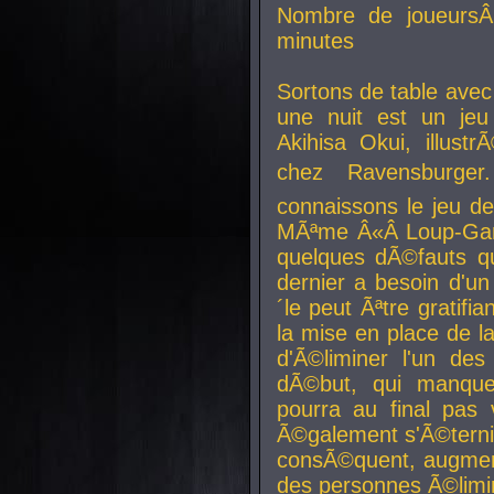
Nombre de joueurs
minutes
Sortons de table ave
une nuit est un je
Akihisa Okui, illus
chez Ravensburger.
connaissons le jeu d
MÃªme Â«Â Loup-Garo
quelques dÃ©fauts qu
dernier a besoin d'un
´le peut Ãªtre gratifi
la mise en place de l
d'Ã©liminer l'un des
dÃ©but, qui manque
pourra au final pas 
Ã©galement s'Ã©ternis
consÃ©quent, augment
des personnes Ã©limi