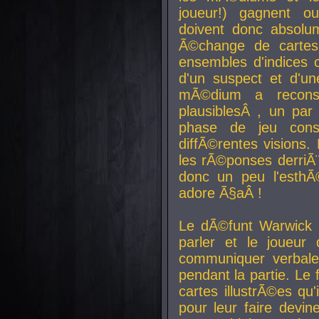
joueur!) gagnent o
doivent donc absolum
Ã©change de cartes
ensembles d'indices c
d'un suspect et d'u
mÃ©dium a reconst
plausiblesÂ , un pa
phase de jeu cons
diffÃ©rentes visions.
les rÃ©ponses derriÃ¨
donc un peu l'esthÃ
adore Ã§aÂ !
Le dÃ©funt Warwick 
parler et le joueur q
communiquer verbale
pendant la partie. Le
cartes illustrÃ©es q
pour leur faire devin