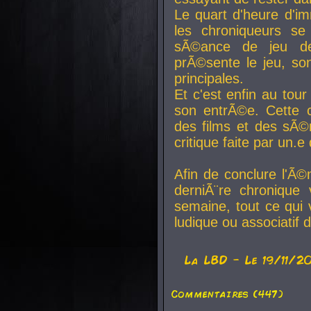
Le quart d'heure d'i
les chroniqueurs se
sÃ©ance de jeu de
prÃ©sente le jeu, son
principales.
Et c'est enfin au tour
son entrÃ©e. Cette c
des films et des sÃ©r
critique faite par un
Afin de conclure l'Ã©
derniÃ¨re chronique
semaine, tout ce qui 
ludique ou associatif 
La
LBD
- Le 19/11/2
Commentaires (447)