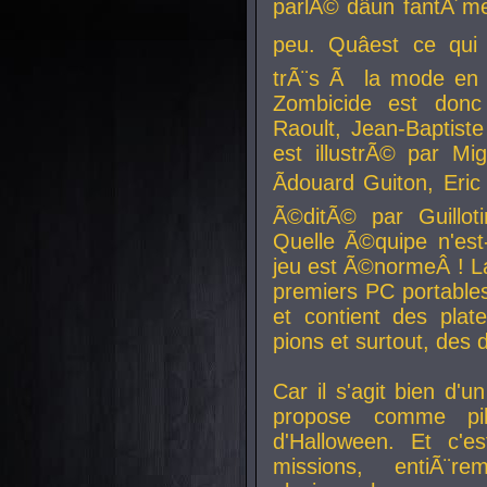
parlÃ© dâun fantÃ´me 
peu. Quâest ce qui
trÃ¨s Ã la mode en
Zombicide est donc
Raoult, Jean-Baptiste
est illustrÃ© par Mi
Ãdouard Guiton, Eric
Ã©ditÃ© par Guillot
Quelle Ã©quipe n'est
jeu est Ã©normeÂ ! La 
premiers PC portable
et contient des plat
pions et surtout, des d
Car il s'agit bien d'u
propose comme pil
d'Halloween. Et c'e
missions, entiÃ¨r