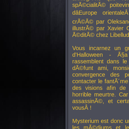
spÃ©cialitÃ© poitev
dâEurope orienta
crÃ©Ã© par Oleksand
illustrÃ© par Xavier 
Ã©ditÃ© chez Libellud
Vous incarnez un gr
d'Halloween - Ã§
rassemblent dans le
dÃ©funt ami, mons
convergence des pou
contacter le fantÃ´me
des visions afin de
horrible meurtre. Ca
assassinÃ©, et cert
vousÂ !
Mysterium est donc un
les mÃ©diums et le