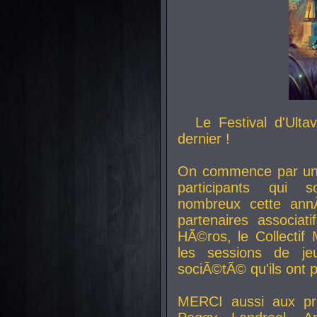
Le Festival d'Ult
dernier !
On commence par un 
participants qui s
nombreux cette an
partenaires associat
HÃ©ros, le Collecti
les sessions de j
sociÃ©tÃ© qu'ils ont
MERCI aussi aux pro