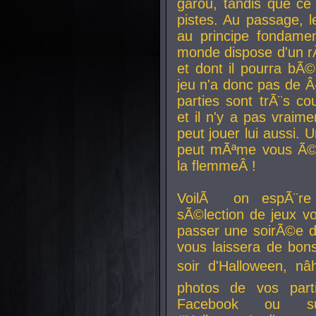
garou, tandis que ce 
pistes. Au passage, le
au principe fondamen
monde dispose d'un rÃ´
et dont il pourra bÃ©
jeu n'a donc pas de 
parties sont trÃ¨s c
et il n'y a pas vraime
peut jouer lui aussi.
peut mÃªme vous Ã©di
la flemmeÂ !
VoilÃ on espÃ¨re 
sÃ©lection de jeux vo
passer une soirÃ©e d
vous laissera de bons
soir d'Halloween, nâ
photos de vos parti
Facebook ou su