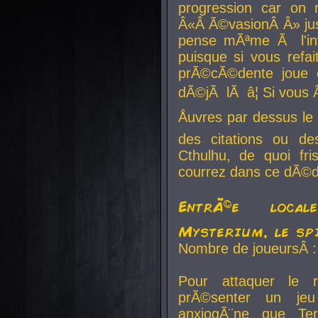
progression car on 
Â«Â Ã©vasionÂ Â» jusq
pense mÃªme Ã l'inf
puisque si vous refai
prÃ©cÃ©dente joue e
dÃ©jÃ lÃ â¦ Si vous 
Åuvres par dessus l
des citations ou d
Cthulhu, de quoi f
courrez dans ce dÃ©da
EntrÃ©e local
Mysterium, le sp
Nombre de joueursÂ :
Pour attaquer le 
prÃ©senter un je
anxiogÃ¨ne que Te