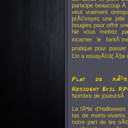
participe beaucoup Ã 
veut vraiment oniriq
prÃ©voyez une jolie
bougies pour offrir un
Ne vous mettez pa
incarner le fantÃ´m
pratique pour passer 
On a essayÃ©â¦ Ã§a n
Plat de rÃ©sis
Resident Evil R
Nombre de joueursÂ :
La fÃªte d'Halloween
tas de morts-vivants.
notre part de les nÃ©