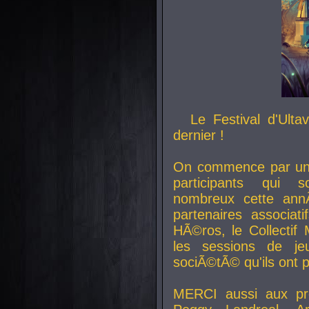
Le Festival d'Ult
dernier !
On commence par un 
participants qui s
nombreux cette an
partenaires associat
HÃ©ros, le Collecti
les sessions de j
sociÃ©tÃ© qu'ils ont
MERCI aussi aux pro