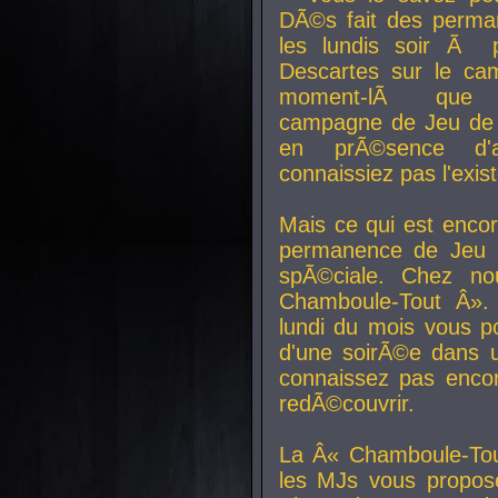
DÃ©s fait des perma
les lundis soir Ã 
Descartes sur le ca
moment-lÃ que v
campagne de Jeu de 
en prÃ©sence d'a
connaissiez pas l'exi
Mais ce qui est encor
permanence de Jeu 
spÃ©ciale. Chez n
Chamboule-Tout Â». 
lundi du mois vous p
d'une soirÃ©e dans 
connaissez pas enco
redÃ©couvrir.
La Â« Chamboule-Tou
les MJs vous propos