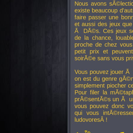
Nous avons sÃ©lectio
existe beaucoup d'autr
faire passer une bon
et aussi des jeux que
Ã DÃ©s. Ces jeux son
de la chance, louab
proche de chez vous.
petit prix et peuve
soirÃ©e sans vous pr
Vous pouvez jouer Ã 
on est du genre gÃ©n
simplement piocher ce
Pour filer la mÃ©tap
prÃ©sentÃ©s un Ã un
vous pouvez donc vo
qui vous intÃ©resse
ludovoresÂ !