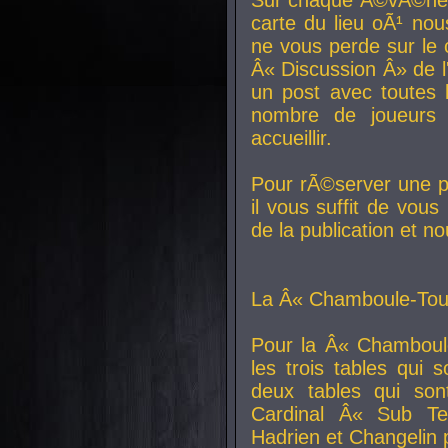
carte du lieu oÃ¹ nou
ne vous perde sur le 
Â« Discussion Â» de 
un post avec toutes 
nombre de joueurs
accueillir.
Pour rÃ©server une pl
il vous suffit de vou
de la publication et n
La Â« Chamboule-Tout
Pour la Â« Chamboul
les trois tables qui
deux tables qui so
Cardinal
Â« Sub Ter
Hadrien et
Changelin
p