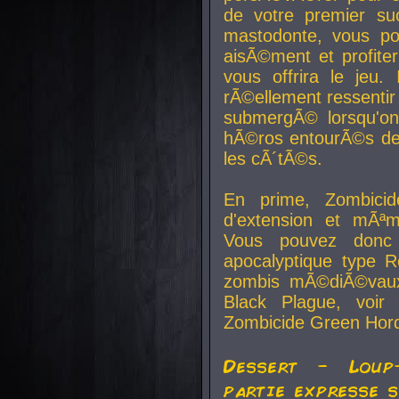
de votre premier su
mastodonte, vous po
aisÃ©ment et profite
vous offrira le jeu.
rÃ©ellement ressentir 
submergÃ© lorsqu'on 
hÃ©ros entourÃ©s de
les cÃ´tÃ©s.
En prime, Zombicide
d'extension et mÃªm
Vous pouvez donc 
apocalyptique type R
zombis mÃ©diÃ©vaux-
Black Plague, voi
Zombicide Green Hor
Dessert - Loup
partie expresse 