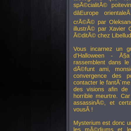
spÃ©cialitÃ© poitev
dâEurope orienta
crÃ©Ã© par Oleksand
illustrÃ© par Xavier 
Ã©ditÃ© chez Libellud
Vous incarnez un gr
d'Halloween - Ã§
rassemblent dans le
dÃ©funt ami, mons
convergence des pou
contacter le fantÃ´me
des visions afin de
horrible meurtre. Ca
assassinÃ©, et cert
vousÂ !
Mysterium est donc un
les mÃ©diums et le