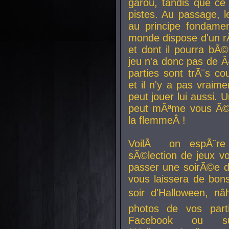
garou, tandis que ce 
pistes. Au passage, le
au principe fondamen
monde dispose d'un rÃ´
et dont il pourra bÃ©
jeu n'a donc pas de 
parties sont trÃ¨s c
et il n'y a pas vraime
peut jouer lui aussi.
peut mÃªme vous Ã©di
la flemmeÂ !
VoilÃ on espÃ¨re 
sÃ©lection de jeux vo
passer une soirÃ©e d
vous laissera de bons
soir d'Halloween, nâ
photos de vos parti
Facebook ou su