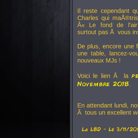
Il reste cependant q
Charles qui maÃ®tri
Â« Le fond de l'air
surtout pas Ã vous ins
De plus, encore une f
une table, lancez-v
nouveaux MJs !
p
Voici le lien Ã la
Novembre 2018
.
En attendant lundi, n
Ã tous un excellent w
La
LBD
- Le 3/11/20