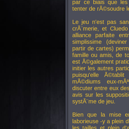
par ce biais que le
tenter de rÃ©soudre l
Le jeu n'est pas san
crÃ¨merie, et Clued
alliance parfaite e
simplissime (devine
partir de cartes) perm
famille ou amis, de t
est Ã©galement prati
initier les autres par
puisqu'elle Ã©tabli
mÃ©diums eux-mÃ
discuter entre eux de
avis sur les supposit
systÃ¨me de jeu.
Bien que la mise e
laborieuse -y a plein 
les tailles et plein d