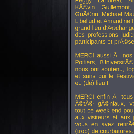
Peggy Landreal, A
KÃ©vin Guillemont
GuÃ©rin, Michael Maur
Libellud et Amandine H
grand lieu d'Ã©chang
des professions lud
participants et prÃ©se
MERCI aussi Ã nos pa
Poitiers, l'Universit
nous ont soutenu, log
et sans qui le Festiv
eu (de) lieu !
MERCI enfin Ã tous
Ã©tÃ© gÃ©niaux, v
tout ce week-end pour
aux visiteurs et aux
vous en avez retirÃ
(trop) de courbatures.