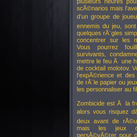
plusieurs heures pour
scÃ©narios mais l'av
d'un groupe de joueur
ennemis du jeu, sont
quelques rÃ¨gles simp
concentrer sur les 
Vous pourrez foui
survivants, condamn
mettre le feu Ã une
de cocktail molotov. 
l'expÃ©rience et de
de rÃ´le papier ou je
les personnaliser au fil
Zombicide est Ã la fr
alors vous risquez d
deux avant de rÃ©us
mais les jeux co
persÃ©vÃ©rer pour ob