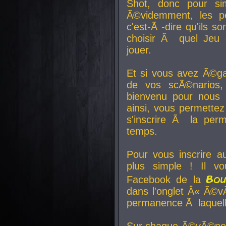
Shot, donc pour si
Ã©videmment, les pe
c'est-Ã -dire qu'ils
choisir Ã quel Jeu 
jouer.
Et si vous avez Ã©ga
de vos scÃ©narios,
bienvenu pour nous 
ainsi, vous permettez
s'inscrire Ã la per
temps.
Pour vous inscrire a
plus simple ! Il vo
Bo
Facebook de la
dans l'onglet Â« Ã©v
permanence Ã laquelle
Sur chaque Ã©vÃ©nem