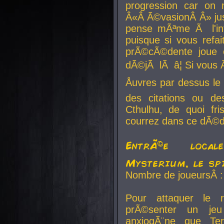
progression car on 
Â«Â Ã©vasionÂ Â» jusq
pense mÃªme Ã l'inf
puisque si vous refai
prÃ©cÃ©dente joue e
dÃ©jÃ lÃ â¦ Si vous 
Åuvres par dessus l
des citations ou d
Cthulhu, de quoi f
courrez dans ce dÃ©da
EntrÃ©e local
Mysterium, le sp
Nombre de joueursÂ :
Pour attaquer le 
prÃ©senter un je
anxiogÃ¨ne que Te