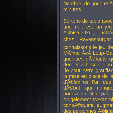
Nombre de joueurs
minutes
Sortons de table ave
une nuit est un je
Akihisa Okui, illus
chez Ravensburger.
connaissons le jeu d
MÃªme Â«Â Loup-Garo
quelques dÃ©fauts qu
dernier a besoin d'un
´le peut Ãªtre gratifi
la mise en place de l
d'Ã©liminer l'un des
dÃ©but, qui manque
pourra au final pas 
Ã©galement s'Ã©ternis
consÃ©quent, augment
des personnes Ã©limi