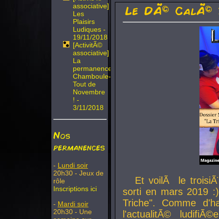
associative]
Le DÃ© CalÃ© 
Les
Plaisirs
Ludiques -
19/11/2018
[ActivitÃ©
associative]
La
permanence
Chamboule-
Tout de
Novembre
! -
3/11/2018
Nos
permanences
-
Lundi soir
20h30 - Jeux de
Et voilÃ le troi
rôle
Inscriptions ici
sorti en mars 2019 :)
Triche". Comme d'ha
-
Mardi soir
20h30 - Une
l'actualitÃ© ludifi