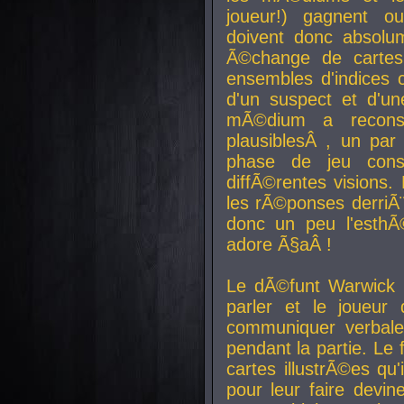
joueur!) gagnent o
doivent donc absolum
Ã©change de cartes
ensembles d'indices c
d'un suspect et d'u
mÃ©dium a reconst
plausiblesÂ , un pa
phase de jeu cons
diffÃ©rentes visions.
les rÃ©ponses derriÃ¨
donc un peu l'esthÃ
adore Ã§aÂ !
Le dÃ©funt Warwick 
parler et le joueur q
communiquer verbale
pendant la partie. Le
cartes illustrÃ©es q
pour leur faire devin