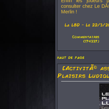
Enfin les joueurs p
consulter chez Le DÃ
Merlin !
La
LBD
- Le 22/3/2
Commentaires
(174337)
haut de page
[ActivitÃ© as
Plaisirs Ludiq