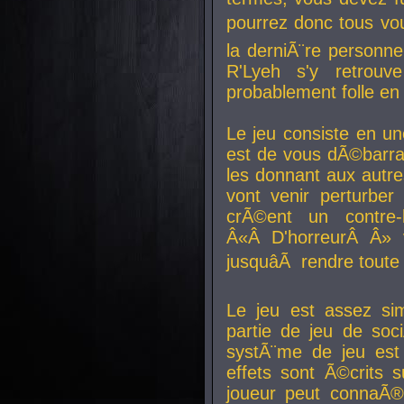
pourrez donc tous vous
la derniÃ¨re personne
R'Lyeh s'y retro
probablement folle en
Le jeu consiste en une
est de vous dÃ©barra
les donnant aux aut
vont venir perturber 
crÃ©ent un contre-
Â«Â D'horreurÂ Â» 
jusquâÃ rendre tout
Le jeu est assez si
partie de jeu de soc
systÃ¨me de jeu est
effets sont Ã©crits 
joueur peut connaÃ®