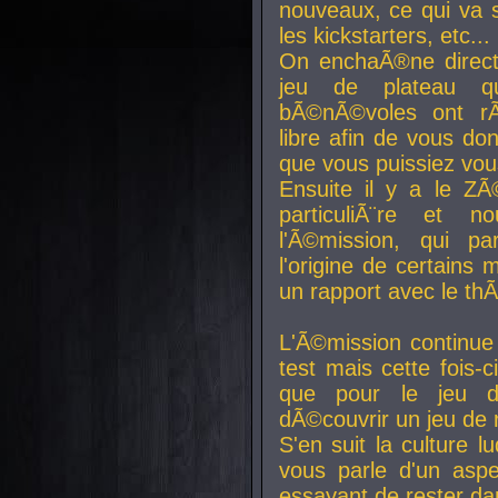
nouveaux, ce qui va so
les kickstarters, etc...
On enchaÃ®ne direct
jeu de plateau q
bÃ©nÃ©voles ont rÃ
libre afin de vous don
que vous puissiez vou
Ensuite il y a le ZÃ
particuliÃ¨re et 
l'Ã©mission, qui pa
l'origine de certains
un rapport avec le th
L'Ã©mission continue
test mais cette fois-c
que pour le jeu d
dÃ©couvrir un jeu de r
S'en suit la culture l
vous parle d'un aspe
essayant de rester da