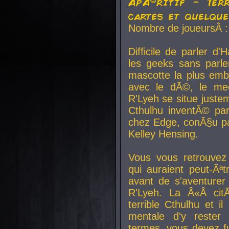
ApÃ©ritif - Ter
cartes et quelqu
Nombre de joueursÂ :
Difficile de parler d
les geeks sans parle
mascotte la plus emb
avec le dÃ©, le mee
R'Lyeh se situe juste
Cthulhu inventÃ© par
chez Edge, conÃ§u par
Kelley Hensing.
Vous vous retrouvez 
qui auraient peut-Ã
avant de s'aventurer
R'Lyeh. La Â«Â cit
terrible Cthulhu et i
mentale d'y rester 
termes, vous devez fu