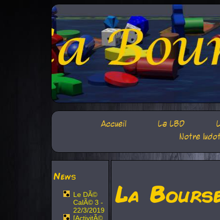
Accueil
La LBD
L
Notre ludo
News
La Bours
Le DÃ©
CalÃ© 3 -
22/3/2019
[ActivitÃ©