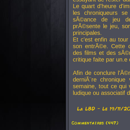
Le quart d'heure d'i
les chroniqueurs se
sÃ©ance de jeu de
prÃ©sente le jeu, son
principales.
Et c'est enfin au tour
son entrÃ©e. Cette c
des films et des sÃ©r
critique faite par un
Afin de conclure l'Ã©
derniÃ¨re chronique
semaine, tout ce qui 
ludique ou associatif 
La
LBD
- Le 19/11/2
Commentaires (447)