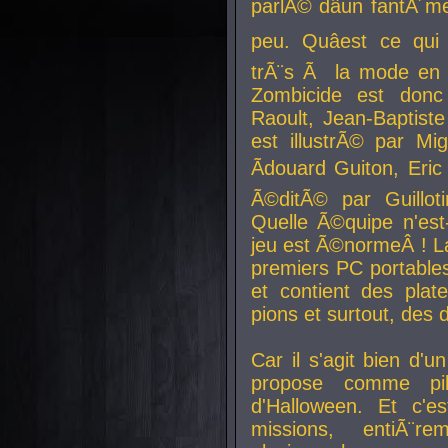
parlÃ© dâun fantÃ´me 
peu. Quâest ce qui
trÃ¨s Ã la mode en
Zombicide est donc
Raoult, Jean-Baptiste
est illustrÃ© par Mi
Ãdouard Guiton, Eric
Ã©ditÃ© par Guillot
Quelle Ã©quipe n'est
jeu est Ã©normeÂ ! La 
premiers PC portable
et contient des plat
pions et surtout, des d
Car il s'agit bien d'u
propose comme pil
d'Halloween. Et c'e
missions, entiÃ¨r