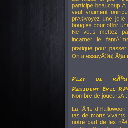
participe beaucoup Ã 
veut vraiment oniriq
prÃ©voyez une jolie
bougies pour offrir un
Ne vous mettez pa
incarner le fantÃ´m
pratique pour passer 
On a essayÃ©â¦ Ã§a n
Plat de rÃ©sis
Resident Evil R
Nombre de joueursÂ :
La fÃªte d'Halloween
tas de morts-vivants.
notre part de les nÃ©