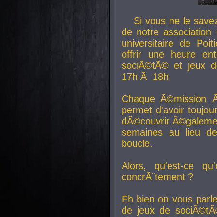
Si vous ne le sav
de notre association 
universitaire de Poit
offrir une heure en
sociÃ©tÃ© et jeux d
17h Ã 18h.
Chaque Ã©mission Ã
permet d'avoir toujo
dÃ©couvrir Ã©galemen
semaines au lieu d
boucle.
Alors, qu'est-ce qu
concrÃ¨tement ?
Eh bien on vous parl
de jeux de sociÃ©tÃ©