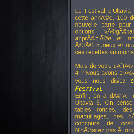
Le Festival d'Ultavia
cette annÃ©e, 100 de
nouvelle carte pour
options vÃ©gÃ©t
apprÃ©ciÃ©e et no
Ã©tÃ© curieux et ouv
ces recettes au moins
Mais de votre cÃ´tÃ©
4 ? Nous avons crÃ©Ã
vous nous disiez
Festival
Enfin, on a dÃ©jÃ de
Ultavia 5. On pens
tables rondes, des
maquillages, des d
concours de cost
N'hÃ©sitez pas Ã nous