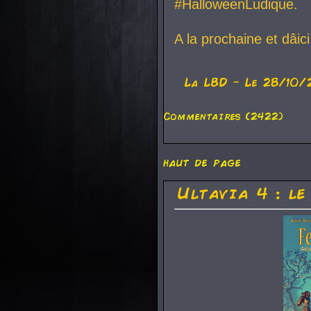
#HalloweenLudique.
A la prochaine et dâic
La
LBD
- Le 28/10/
Commentaires (2422)
haut de page
Ultavia 4 : le