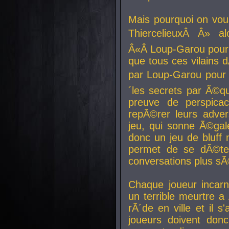
Mais pourquoi on vo
ThiercelieuxÂ Â» al
Â«Â Loup-Garou pour 
que tous ces vilain
par Loup-Garou pour u
´les secrets par Ã©qu
preuve de perspica
repÃ©rer leurs adver
jeu, qui sonne Ã©gale
donc un jeu de bluff 
permet de se dÃ©te
conversations plus sÃ
Chaque joueur incar
un terrible meurtre 
rÃ´de en ville et il s
joueurs doivent donc 