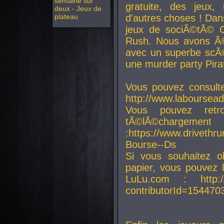
semaine sur
gratuite, des jeux,
deux - Jeux de
plateau
d'autres choses ! Da
jeux de sociÃ©tÃ© O
Rush. Nous avons Ã©
avec un superbe scÃ©
une murder party Pira
Vous pouvez consulte
http://www.laboursead
Vous pouvez ret
tÃ©lÃ©chargement
:https://www.driveth
Bourse--Ds
Si vous souhaitez o
papier, vous pouvez 
LuLu.com : http://w
contributorId=154470