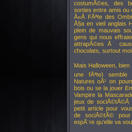
costumÃ©es, des b
sorties entre amis ou 
Â«Â FÃªte des Ombre
Ã§a en vieil anglais 
plein de mauvais sou
gens qui nous effraie
attrapÃ©es Ã caus
chocolats, surtout moi
Mais Halloween, bien q
une fÃªte) semble 
Natures oÃ¹ on pourr
bois ou se la jouer E
Vampire la Mascarade
jeux de sociÃ©tÃ©Â !
petit article pour vo
de sociÃ©tÃ© pour 
espÃ¨re qu'elle va vou