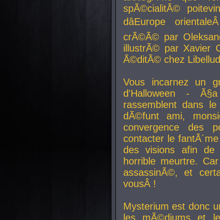
spÃ©cialitÃ© poitev
dâEurope orienta
crÃ©Ã© par Oleksand
illustrÃ© par Xavier 
Ã©ditÃ© chez Libellud
Vous incarnez un gr
d'Halloween - Ã§
rassemblent dans le
dÃ©funt ami, mons
convergence des pou
contacter le fantÃ´me
des visions afin de
horrible meurtre. Ca
assassinÃ©, et cert
vousÂ !
Mysterium est donc un
les mÃ©diums et le