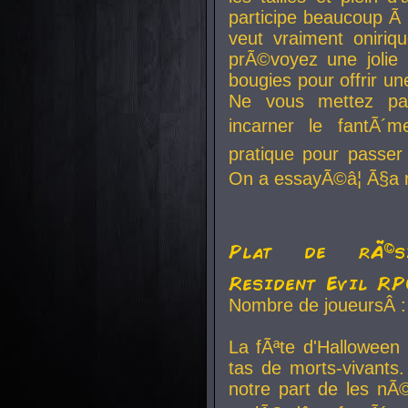
participe beaucoup Ã 
veut vraiment oniriq
prÃ©voyez une jolie
bougies pour offrir un
Ne vous mettez pa
incarner le fantÃ´m
pratique pour passer 
On a essayÃ©â¦ Ã§a n
Plat de rÃ©sis
Resident Evil R
Nombre de joueursÂ :
La fÃªte d'Halloween
tas de morts-vivants.
notre part de les nÃ©