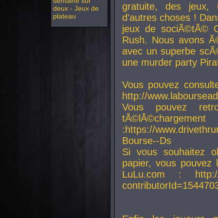
semaine sur
gratuite, des jeux,
deux - Jeux de
plateau
d'autres choses ! Da
jeux de sociÃ©tÃ© O
Rush. Nous avons Ã©
avec un superbe scÃ©
une murder party Pira
Vous pouvez consulte
http://www.laboursead
Vous pouvez ret
tÃ©lÃ©chargement
:https://www.driveth
Bourse--Ds
Si vous souhaitez o
papier, vous pouvez 
LuLu.com : http://w
contributorId=154470