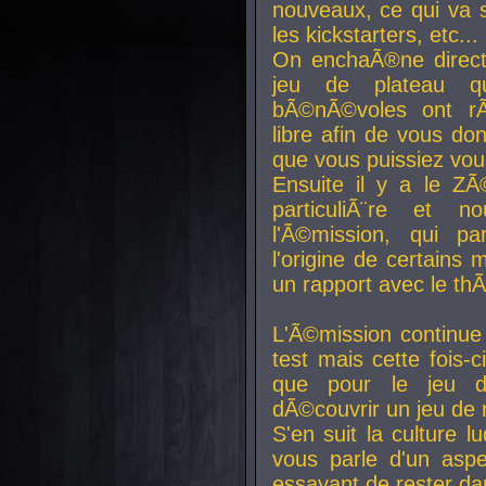
nouveaux, ce qui va so
les kickstarters, etc...
On enchaÃ®ne direct
jeu de plateau q
bÃ©nÃ©voles ont rÃ
libre afin de vous don
que vous puissiez vou
Ensuite il y a le ZÃ
particuliÃ¨re et 
l'Ã©mission, qui pa
l'origine de certains
un rapport avec le th
L'Ã©mission continue
test mais cette fois-c
que pour le jeu d
dÃ©couvrir un jeu de r
S'en suit la culture l
vous parle d'un aspe
essayant de rester da