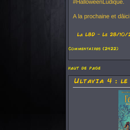
#HalloweenLudique.
A la prochaine et dâic
La
LBD
- Le 28/10/
Commentaires (2422)
haut de page
Ultavia 4 : le