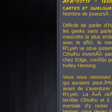
ApÃ©ritif - Ter
cartes et quelqu
Nombre de joueursÂ :
Difficile de parler d
les geeks sans parle
mascotte la plus emb
avec le dÃ©, le mee
R'Lyeh se situe juste
Cthulhu inventÃ© par
chez Edge, conÃ§u par
Kelley Hensing.
Vous vous retrouvez 
qui auraient peut-Ã
avant de s'aventurer
R'Lyeh. La Â«Â cit
terrible Cthulhu et i
mentale d'y rester 
termes, vous devez fu