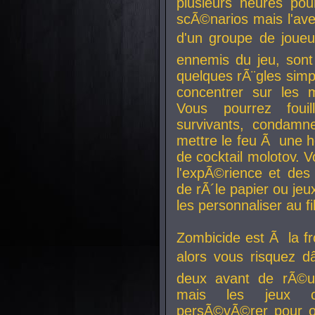
plusieurs heures pour
scÃ©narios mais l'av
d'un groupe de joueur
ennemis du jeu, sont
quelques rÃ¨gles simp
concentrer sur les 
Vous pourrez foui
survivants, condamn
mettre le feu Ã une
de cocktail molotov. 
l'expÃ©rience et de
de rÃ´le papier ou je
les personnaliser au fil
Zombicide est Ã la fr
alors vous risquez d
deux avant de rÃ©us
mais les jeux co
persÃ©vÃ©rer pour ob