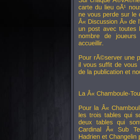
carte du lieu oÃ¹ nou
ne vous perde sur le 
Â« Discussion Â» de 
un post avec toutes 
nombre de joueurs
accueillir.
Pour rÃ©server une pl
il vous suffit de vou
de la publication et n
La Â« Chamboule-Tout
Pour la Â« Chamboul
les trois tables qui
deux tables qui so
Cardinal
Â« Sub Ter
Hadrien et
Changelin
p