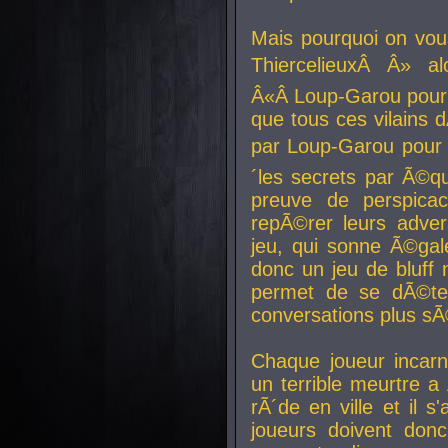
Mais pourquoi on vo
ThiercelieuxÂ Â» al
Â«Â Loup-Garou pour 
que tous ces vilain
par Loup-Garou pour u
´les secrets par Ã©qu
preuve de perspica
repÃ©rer leurs adver
jeu, qui sonne Ã©gale
donc un jeu de bluff 
permet de se dÃ©te
conversations plus sÃ
Chaque joueur incar
un terrible meurtre 
rÃ´de en ville et il s
joueurs doivent donc 