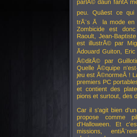
parlÃ© dâun fantÃ´me 
peu. Quâest ce qui
trÃ¨s Ã la mode en
Zombicide est donc
Raoult, Jean-Baptiste
est illustrÃ© par Mi
Ãdouard Guiton, Eric
Ã©ditÃ© par Guillot
Quelle Ã©quipe n'est
jeu est Ã©normeÂ ! La 
premiers PC portable
et contient des plat
pions et surtout, des d
Car il s'agit bien d'u
propose comme pil
d'Halloween. Et c'e
missions, entiÃ¨r