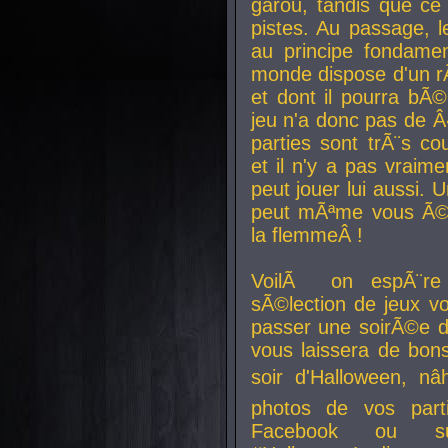
garou, tandis que ce 
pistes. Au passage, le
au principe fondamen
monde dispose d'un rÃ´
et dont il pourra bÃ©
jeu n'a donc pas de 
parties sont trÃ¨s c
et il n'y a pas vraime
peut jouer lui aussi.
peut mÃªme vous Ã©di
la flemmeÂ !
VoilÃ on espÃ¨re 
sÃ©lection de jeux vo
passer une soirÃ©e d
vous laissera de bons
soir d'Halloween, nâ
photos de vos parti
Facebook ou su