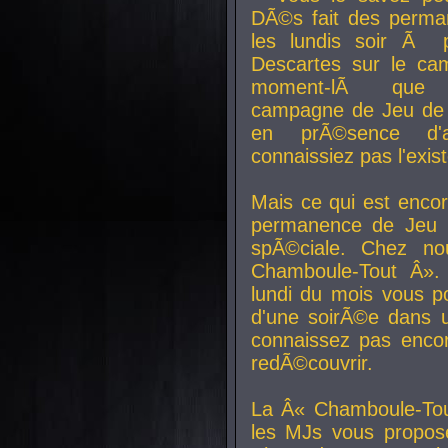
DÃ©s fait des perma
les lundis soir Ã 
Descartes sur le ca
moment-lÃ que v
campagne de Jeu de 
en prÃ©sence d'a
connaissiez pas l'exi
Mais ce qui est encor
permanence de Jeu 
spÃ©ciale. Chez n
Chamboule-Tout Â». 
lundi du mois vous p
d'une soirÃ©e dans 
connaissez pas enco
redÃ©couvrir.
La Â« Chamboule-Tou
les MJs vous propos