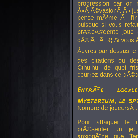
progression car on 
Â«Â Ã©vasionÂ Â» jusq
pense mÃªme Ã l'inf
puisque si vous refai
prÃ©cÃ©dente joue e
dÃ©jÃ lÃ â¦ Si vous 
Åuvres par dessus l
des citations ou d
Cthulhu, de quoi f
courrez dans ce dÃ©da
EntrÃ©e local
Mysterium, le sp
Nombre de joueursÂ :
Pour attaquer le 
prÃ©senter un je
anxiogÃ¨ne que Te