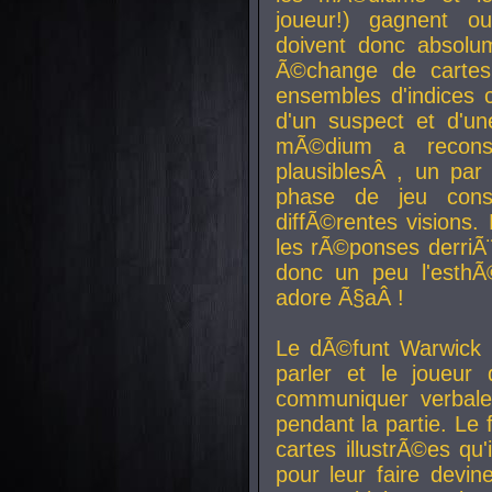
joueur!) gagnent o
doivent donc absolum
Ã©change de cartes
ensembles d'indices c
d'un suspect et d'u
mÃ©dium a reconst
plausiblesÂ , un pa
phase de jeu cons
diffÃ©rentes visions.
les rÃ©ponses derriÃ¨
donc un peu l'esthÃ
adore Ã§aÂ !
Le dÃ©funt Warwick 
parler et le joueur q
communiquer verbale
pendant la partie. Le
cartes illustrÃ©es q
pour leur faire devin