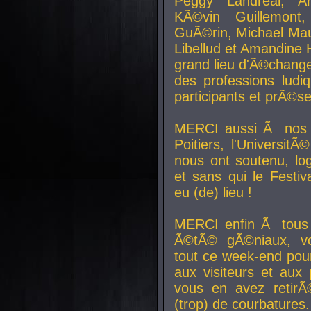
Peggy Landreal, A
KÃ©vin Guillemont
GuÃ©rin, Michael Maur
Libellud et Amandine H
grand lieu d'Ã©chang
des professions lud
participants et prÃ©se
MERCI aussi Ã nos pa
Poitiers, l'Universit
nous ont soutenu, log
et sans qui le Festiv
eu (de) lieu !
MERCI enfin Ã tous
Ã©tÃ© gÃ©niaux, v
tout ce week-end pour
aux visiteurs et aux
vous en avez retirÃ
(trop) de courbatures.