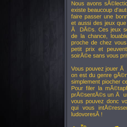
Nous avons sÃ©lectio
existe beaucoup d'autr
faire passer une bon
et aussi des jeux que
Ã DÃ©s. Ces jeux son
de la chance, louab
proche de chez vous.
petit prix et peuve
soirÃ©e sans vous pr
Vous pouvez jouer Ã 
on est du genre gÃ©n
simplement piocher ce
Pour filer la mÃ©tap
prÃ©sentÃ©s un Ã un
vous pouvez donc vo
qui vous intÃ©resse
ludovoresÂ !