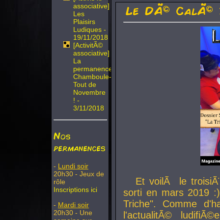
associative]
Le DÃ© CalÃ© 
Les
Plaisirs
Ludiques -
19/11/2018
[ActivitÃ©
associative]
La
permanence
Chamboule-
Tout de
Novembre
! -
3/11/2018
Nos
permanences
-
Lundi soir
20h30 - Jeux de
Et voilÃ le troi
rôle
Inscriptions ici
sorti en mars 2019 :)
Triche". Comme d'ha
-
Mardi soir
20h30 - Une
l'actualitÃ© ludifi