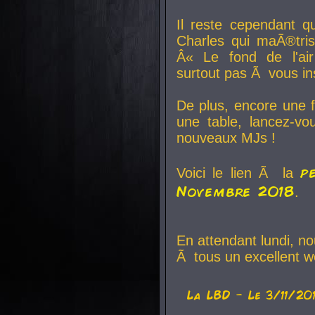
Il reste cependant q
Charles qui maÃ®tri
Â« Le fond de l'air
surtout pas Ã vous ins
De plus, encore une f
une table, lancez-v
nouveaux MJs !
p
Voici le lien Ã la
Novembre 2018
.
En attendant lundi, n
Ã tous un excellent w
La
LBD
- Le 3/11/20