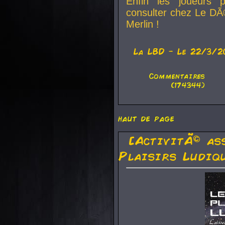
Enfin les joueurs p
consulter chez Le DÃ
Merlin !
La
LBD
- Le 22/3/2
Commentaires
(174344)
haut de page
[ActivitÃ© as
Plaisirs Ludiq