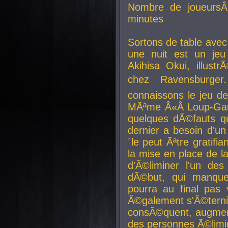
Nombre de joueurs
minutes
Sortons de table ave
une nuit est un je
Akihisa Okui, illus
chez Ravensburger.
connaissons le jeu d
MÃªme Â«Â Loup-Garo
quelques dÃ©fauts qu
dernier a besoin d'un
´le peut Ãªtre gratifi
la mise en place de l
d'Ã©liminer l'un des
dÃ©but, qui manque
pourra au final pas 
Ã©galement s'Ã©ternis
consÃ©quent, augment
des personnes Ã©limi