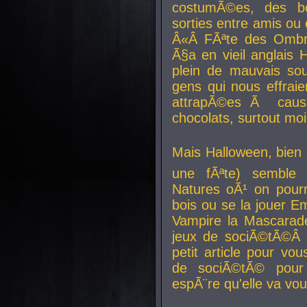
costumÃ©es, des b
sorties entre amis ou 
Â«Â FÃªte des Ombre
Ã§a en vieil anglais 
plein de mauvais sou
gens qui nous effraie
attrapÃ©es Ã caus
chocolats, surtout moi
Mais Halloween, bien q
une fÃªte) semble 
Natures oÃ¹ on pourr
bois ou se la jouer E
Vampire la Mascarade
jeux de sociÃ©tÃ©Â !
petit article pour vo
de sociÃ©tÃ© pour 
espÃ¨re qu'elle va vou