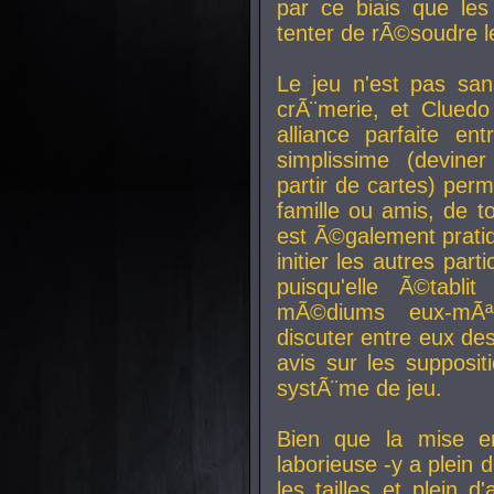
par ce biais que le
tenter de rÃ©soudre l
Le jeu n'est pas san
crÃ¨merie, et Clued
alliance parfaite e
simplissime (devine
partir de cartes) perm
famille ou amis, de t
est Ã©galement prati
initier les autres par
puisqu'elle Ã©tabli
mÃ©diums eux-mÃ
discuter entre eux de
avis sur les supposit
systÃ¨me de jeu.
Bien que la mise e
laborieuse -y a plein 
les tailles et plein d