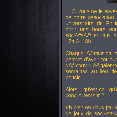
Si vous ne le sav
de notre association 
universitaire de Poit
offrir une heure en
sociÃ©tÃ© et jeux d
17h Ã 18h.
Chaque Ã©mission Ã
permet d'avoir toujo
dÃ©couvrir Ã©galemen
semaines au lieu d
boucle.
Alors, qu'est-ce qu
concrÃ¨tement ?
Eh bien on vous parl
de jeux de sociÃ©tÃ©