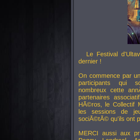
Le Festival d'Ult
dernier !
On commence par un 
participants qui s
nombreux cette an
partenaires associat
HÃ©ros, le Collecti
les sessions de j
sociÃ©tÃ© qu'ils ont
MERCI aussi aux pro