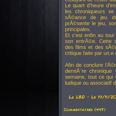
Le quart d'heure d'i
les chroniqueurs se
sÃ©ance de jeu de
prÃ©sente le jeu, son
principales.
Et c'est enfin au tour
son entrÃ©e. Cette c
des films et des sÃ©r
critique faite par un
Afin de conclure l'Ã©
derniÃ¨re chronique
semaine, tout ce qui 
ludique ou associatif 
La
LBD
- Le 19/11/2
Commentaires (447)