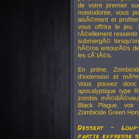
de votre premier su
mastodonte, vous po
aisÃ©ment et profite
vous offrira le jeu.
rÃ©ellement ressentir 
submergÃ© lorsqu'on 
hÃ©ros entourÃ©s de
les cÃ´tÃ©s.
En prime, Zombicide
d'extension et mÃªm
Vous pouvez donc 
apocalyptique type R
zombis mÃ©diÃ©vaux-
Black Plague, voi
Zombicide Green Hor
Dessert - Loup
partie expresse 