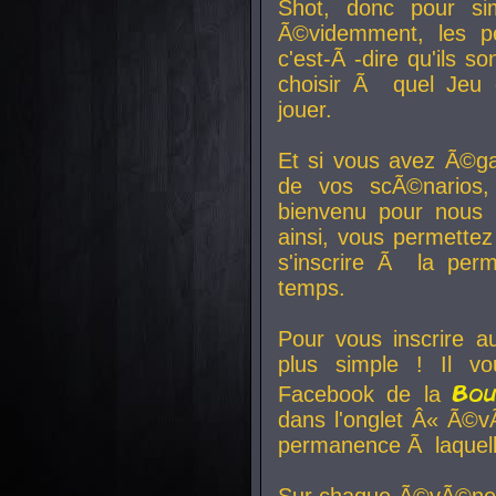
Shot, donc pour si
Ã©videmment, les pe
c'est-Ã -dire qu'ils
choisir Ã quel Jeu 
jouer.
Et si vous avez Ã©ga
de vos scÃ©narios,
bienvenu pour nous 
ainsi, vous permettez
s'inscrire Ã la per
temps.
Pour vous inscrire a
plus simple ! Il vo
Bo
Facebook de la
dans l'onglet Â« Ã©v
permanence Ã laquelle
Sur chaque Ã©vÃ©nem