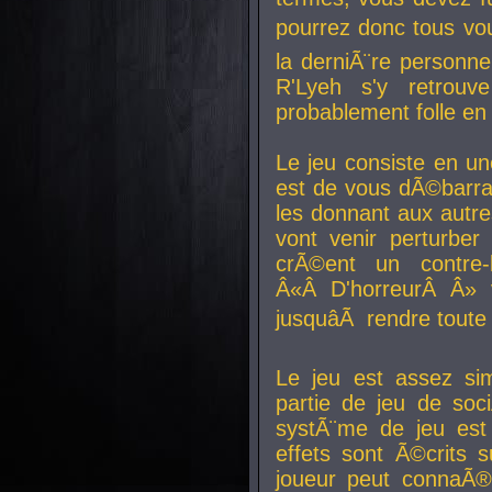
pourrez donc tous vous
la derniÃ¨re personne
R'Lyeh s'y retro
probablement folle en
Le jeu consiste en une
est de vous dÃ©barra
les donnant aux aut
vont venir perturber 
crÃ©ent un contre-
Â«Â D'horreurÂ Â» 
jusquâÃ rendre tout
Le jeu est assez si
partie de jeu de soc
systÃ¨me de jeu est
effets sont Ã©crits 
joueur peut connaÃ®