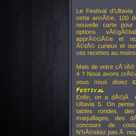
Le Festival d'Ultavia
cette annÃ©e, 100 de
nouvelle carte pour
options vÃ©gÃ©t
apprÃ©ciÃ©e et no
Ã©tÃ© curieux et ouv
ces recettes au moins
Mais de votre cÃ´tÃ©
4 ? Nous avons crÃ©Ã
vous nous disiez
Festival
Enfin, on a dÃ©jÃ de
Ultavia 5. On pens
tables rondes, des
maquillages, des d
concours de cost
N'hÃ©sitez pas Ã nous