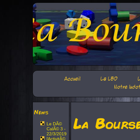
Accueil
La LBD
L
Notre ludo
News
La Bours
Le DÃ©
CalÃ© 3 -
22/3/2019
[ActivitÃ©