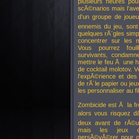
plusieurs heures pour
scÃ©narios mais l'av
d'un groupe de joueur
ennemis du jeu, sont
quelques rÃ¨gles simp
concentrer sur les 
Vous pourrez foui
survivants, condamn
mettre le feu Ã une
de cocktail molotov. 
l'expÃ©rience et de
de rÃ´le papier ou je
les personnaliser au fil
Zombicide est Ã la fr
alors vous risquez d
deux avant de rÃ©us
mais les jeux co
persÃ©vÃ©rer pour ob