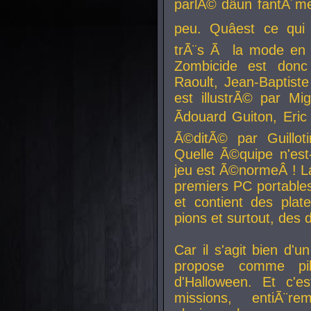
parlÃ© dâun fantÃ´me 
peu. Quâest ce qui
trÃ¨s Ã la mode en
Zombicide est donc
Raoult, Jean-Baptiste
est illustrÃ© par Mi
Ãdouard Guiton, Eric
Ã©ditÃ© par Guillot
Quelle Ã©quipe n'est
jeu est Ã©normeÂ ! La 
premiers PC portable
et contient des plat
pions et surtout, des d
Car il s'agit bien d'u
propose comme pil
d'Halloween. Et c'e
missions, entiÃ¨r