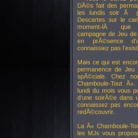
DÃ©s fait des perma
les lundis soir Ã 
Descartes sur le ca
moment-lÃ que v
campagne de Jeu de 
en prÃ©sence d'a
connaissiez pas l'exi
Mais ce qui est encor
permanence de Jeu 
spÃ©ciale. Chez n
Chamboule-Tout Â». 
lundi du mois vous p
d'une soirÃ©e dans 
connaissez pas enco
redÃ©couvrir.
La Â« Chamboule-Tou
les MJs vous propos