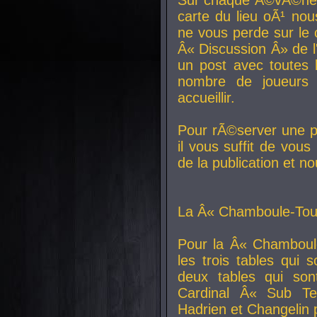
carte du lieu oÃ¹ nou
ne vous perde sur le 
Â« Discussion Â» de 
un post avec toutes 
nombre de joueurs
accueillir.
Pour rÃ©server une pl
il vous suffit de vou
de la publication et n
La Â« Chamboule-Tout
Pour la Â« Chamboul
les trois tables qui
deux tables qui so
Cardinal
Â« Sub Ter
Hadrien et
Changelin
p