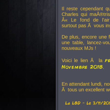
Il reste cependant q
Charles qui maÃ®tri
Â« Le fond de l'air
surtout pas Ã vous ins
De plus, encore une f
une table, lancez-v
nouveaux MJs !
p
Voici le lien Ã la
Novembre 2018
.
En attendant lundi, n
Ã tous un excellent w
La
LBD
- Le 3/11/20