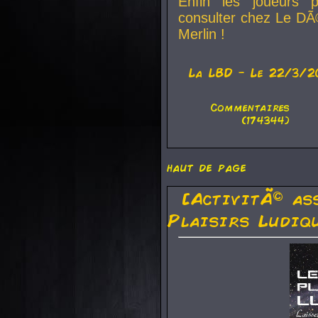
Enfin les joueurs p
consulter chez Le DÃ
Merlin !
La
LBD
- Le 22/3/2
Commentaires
(174344)
haut de page
[ActivitÃ© as
Plaisirs Ludiq