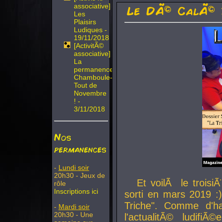
associative]
Le DÃ© CalÃ© 
Les
Plaisirs
Ludiques -
19/11/2018
[ActivitÃ©
associative]
La
permanence
Chamboule-
Tout de
Novembre
! -
3/11/2018
Nos
permanences
-
Lundi soir
20h30 - Jeux de
Et voilÃ le troi
rôle
Inscriptions ici
sorti en mars 2019 :)
Triche". Comme d'ha
-
Mardi soir
20h30 - Une
l'actualitÃ© ludifi