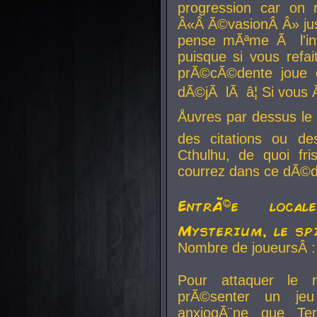
progression car on 
Â«Â Ã©vasionÂ Â» jusq
pense mÃªme Ã l'inf
puisque si vous refai
prÃ©cÃ©dente joue e
dÃ©jÃ lÃ â¦ Si vous 
Åuvres par dessus l
des citations ou d
Cthulhu, de quoi f
courrez dans ce dÃ©da
EntrÃ©e local
Mysterium, le sp
Nombre de joueursÂ :
Pour attaquer le 
prÃ©senter un je
anxiogÃ¨ne que Te