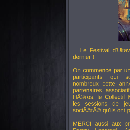
Le Festival d'Ult
dernier !
On commence par un 
participants qui s
nombreux cette an
partenaires associat
HÃ©ros, le Collecti
les sessions de j
sociÃ©tÃ© qu'ils ont
MERCI aussi aux pro