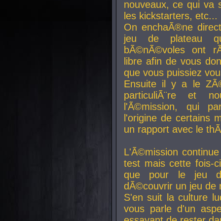
nouveaux, ce qui va so
les kickstarters, etc...
On enchaÃ®ne direct
jeu de plateau q
bÃ©nÃ©voles ont rÃ
libre afin de vous don
que vous puissiez vou
Ensuite il y a le ZÃ
particuliÃ¨re et 
l'Ã©mission, qui pa
l'origine de certains
un rapport avec le th
L'Ã©mission continue
test mais cette fois-c
que pour le jeu d
dÃ©couvrir un jeu de r
S'en suit la culture l
vous parle d'un aspe
essayant de rester da