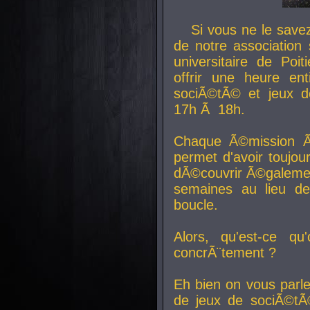
Si vous ne le sav
de notre association 
universitaire de Poit
offrir une heure en
sociÃ©tÃ© et jeux d
17h Ã 18h.
Chaque Ã©mission Ã
permet d'avoir toujo
dÃ©couvrir Ã©galemen
semaines au lieu d
boucle.
Alors, qu'est-ce qu
concrÃ¨tement ?
Eh bien on vous parl
de jeux de sociÃ©tÃ©