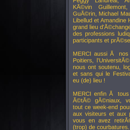
Peggy Landreal, A
KÃ©vin Guillemont
GuÃ©rin, Michael Maur
Libellud et Amandine H
grand lieu d'Ã©chang
des professions lud
participants et prÃ©se
MERCI aussi Ã nos pa
Poitiers, l'Universit
nous ont soutenu, log
et sans qui le Festiv
eu (de) lieu !
MERCI enfin Ã tous
Ã©tÃ© gÃ©niaux, v
tout ce week-end pour
aux visiteurs et aux
vous en avez retirÃ
(trop) de courbatures.