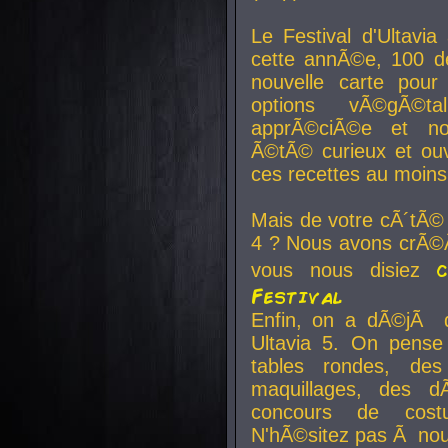
Le Festival d'Ultavia
cette annÃ©e, 100 de
nouvelle carte pour
options vÃ©gÃ©t
apprÃ©ciÃ©e et no
Ã©tÃ© curieux et ouv
ces recettes au moins
Mais de votre cÃ´tÃ©
4 ? Nous avons crÃ©Ã
vous nous disiez
Festival
Enfin, on a dÃ©jÃ de
Ultavia 5. On pens
tables rondes, des
maquillages, des d
concours de cost
N'hÃ©sitez pas Ã nous