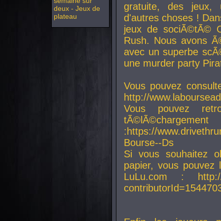
semaine sur
gratuite, des jeux,
deux - Jeux de
plateau
d'autres choses ! Da
jeux de sociÃ©tÃ© O
Rush. Nous avons Ã©
avec un superbe scÃ©
une murder party Pira
Vous pouvez consulte
http://www.laboursead
Vous pouvez ret
tÃ©lÃ©chargement
:https://www.driveth
Bourse--Ds
Si vous souhaitez o
papier, vous pouvez 
LuLu.com : http://w
contributorId=154470