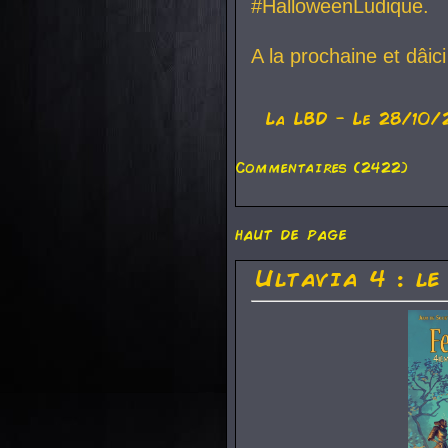
#HalloweenLudique.
A la prochaine et dâic
La
LBD
- Le 28/10/
Commentaires (2422)
haut de page
Ultavia 4 : le