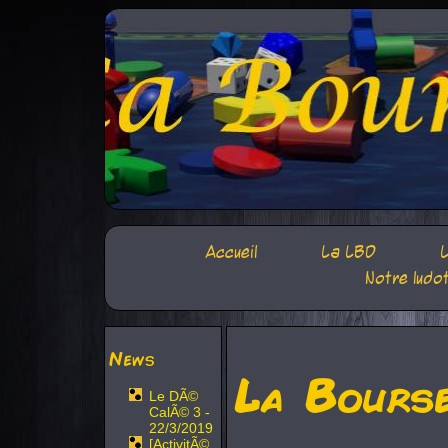
Accueil
La LBD
L
Notre ludo
News
La Bours
Le DÃ©
CalÃ© 3 -
22/3/2019
[ActivitÃ©