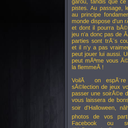
garou, tandis que ce 
pistes. Au passage, le
au principe fondamen
monde dispose d'un rÃ´
et dont il pourra bÃ©
jeu n'a donc pas de 
parties sont trÃ¨s c
et il n'y a pas vraime
peut jouer lui aussi.
peut mÃªme vous Ã©di
la flemmeÂ !
VoilÃ on espÃ¨re 
sÃ©lection de jeux vo
passer une soirÃ©e d
vous laissera de bons
soir d'Halloween, nâ
photos de vos parti
Facebook ou su