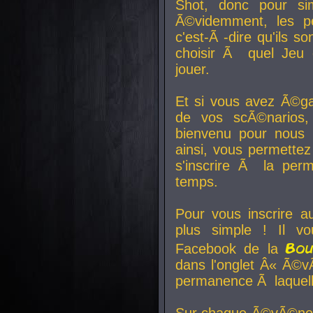
Shot, donc pour si
Ã©videmment, les pe
c'est-Ã -dire qu'ils
choisir Ã quel Jeu 
jouer.
Et si vous avez Ã©ga
de vos scÃ©narios,
bienvenu pour nous 
ainsi, vous permettez
s'inscrire Ã la per
temps.
Pour vous inscrire a
plus simple ! Il vo
Bo
Facebook de la
dans l'onglet Â« Ã©v
permanence Ã laquelle
Sur chaque Ã©vÃ©nem