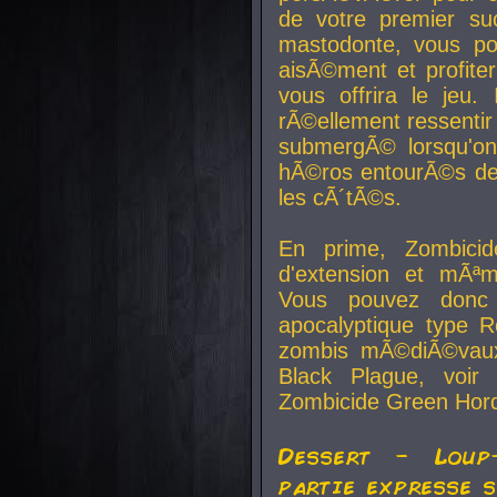
de votre premier su
mastodonte, vous po
aisÃ©ment et profite
vous offrira le jeu.
rÃ©ellement ressentir 
submergÃ© lorsqu'on 
hÃ©ros entourÃ©s de
les cÃ´tÃ©s.
En prime, Zombicide
d'extension et mÃªm
Vous pouvez donc 
apocalyptique type R
zombis mÃ©diÃ©vaux-
Black Plague, voi
Zombicide Green Hor
Dessert - Loup
partie expresse 