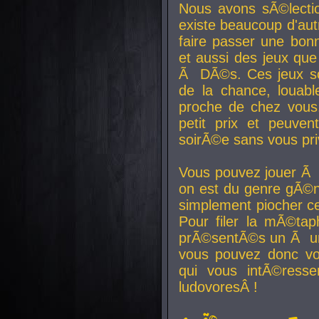
Nous avons sÃ©lectio
existe beaucoup d'autr
faire passer une bon
et aussi des jeux que
Ã DÃ©s. Ces jeux son
de la chance, louab
proche de chez vous.
petit prix et peuve
soirÃ©e sans vous pr
Vous pouvez jouer Ã 
on est du genre gÃ©n
simplement piocher ce
Pour filer la mÃ©tap
prÃ©sentÃ©s un Ã un
vous pouvez donc vo
qui vous intÃ©resse
ludovoresÂ !