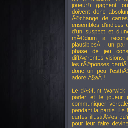
joueur!) gagnent o
doivent donc absolum
Ã©change de cartes
ensembles d'indices c
d'un suspect et d'u
mÃ©dium a reconst
plausiblesÂ , un pa
phase de jeu cons
diffÃ©rentes visions.
les rÃ©ponses derriÃ¨
donc un peu l'esthÃ
adore Ã§aÂ !
Le dÃ©funt Warwick 
parler et le joueur q
communiquer verbale
pendant la partie. Le
cartes illustrÃ©es q
pour leur faire devin