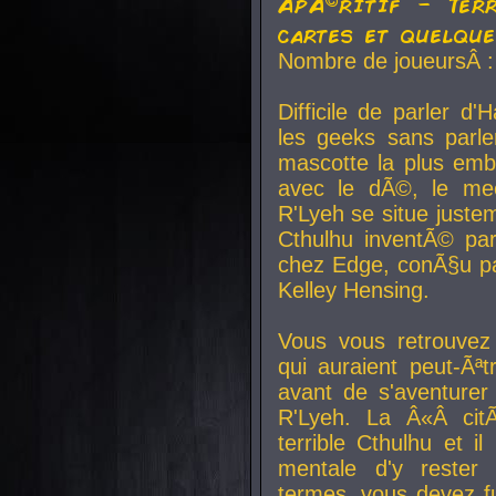
ApÃ©ritif - Ter
cartes et quelqu
Nombre de joueursÂ :
Difficile de parler d
les geeks sans parle
mascotte la plus emb
avec le dÃ©, le mee
R'Lyeh se situe juste
Cthulhu inventÃ© par
chez Edge, conÃ§u par
Kelley Hensing.
Vous vous retrouvez 
qui auraient peut-Ã
avant de s'aventurer
R'Lyeh. La Â«Â cit
terrible Cthulhu et i
mentale d'y rester 
termes, vous devez fu