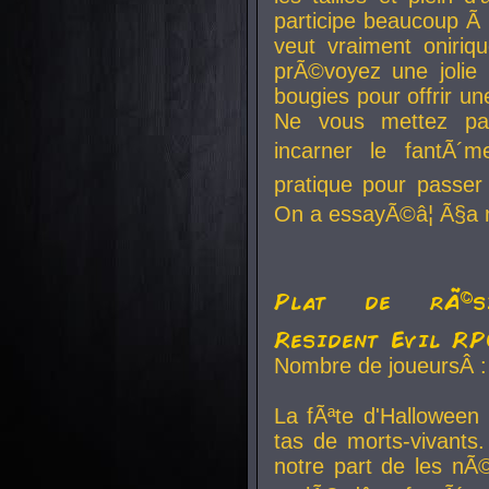
participe beaucoup Ã 
veut vraiment oniriq
prÃ©voyez une jolie
bougies pour offrir un
Ne vous mettez pa
incarner le fantÃ´m
pratique pour passer 
On a essayÃ©â¦ Ã§a n
Plat de rÃ©sis
Resident Evil R
Nombre de joueursÂ :
La fÃªte d'Halloween
tas de morts-vivants.
notre part de les nÃ©