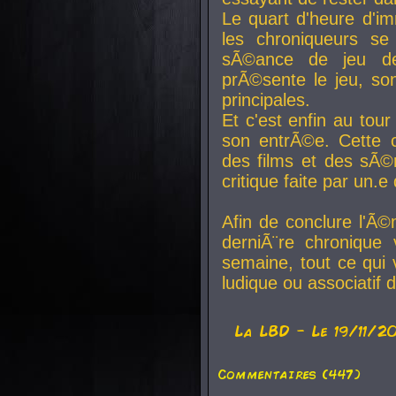
Le quart d'heure d'i
les chroniqueurs se
sÃ©ance de jeu de
prÃ©sente le jeu, son
principales.
Et c'est enfin au tour
son entrÃ©e. Cette c
des films et des sÃ©r
critique faite par un
Afin de conclure l'Ã©
derniÃ¨re chronique
semaine, tout ce qui 
ludique ou associatif 
La
LBD
- Le 19/11/2
Commentaires (447)