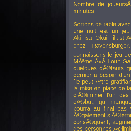
Nombre de joueurs
minutes
Sortons de table ave
une nuit est un je
Akihisa Okui, illus
chez Ravensburger.
connaissons le jeu d
MÃªme Â«Â Loup-Garo
quelques dÃ©fauts qu
dernier a besoin d'un
´le peut Ãªtre gratifi
la mise en place de l
d'Ã©liminer l'un des
dÃ©but, qui manque
pourra au final pas 
Ã©galement s'Ã©ternis
consÃ©quent, augment
des personnes Ã©limi