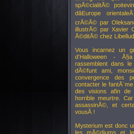
spÃ©cialitÃ© poitev
dâEurope orienta
crÃ©Ã© par Oleksand
illustrÃ© par Xavier 
Ã©ditÃ© chez Libellud
Vous incarnez un gr
d'Halloween - Ã§
rassemblent dans le
dÃ©funt ami, mons
convergence des pou
contacter le fantÃ´me
des visions afin de
horrible meurtre. Ca
assassinÃ©, et cert
vousÂ !
Mysterium est donc un
les mÃ©diums et le