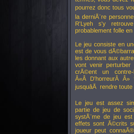
pourrez donc tous vous
la derniÃ¨re personne
R'Lyeh s'y retro
probablement folle en
Le jeu consiste en une
est de vous dÃ©barra
les donnant aux aut
vont venir perturber 
crÃ©ent un contre-
Â«Â D'horreurÂ Â» 
jusquâÃ rendre tout
Le jeu est assez si
partie de jeu de soc
systÃ¨me de jeu est
effets sont Ã©crits 
joueur peut connaÃ®