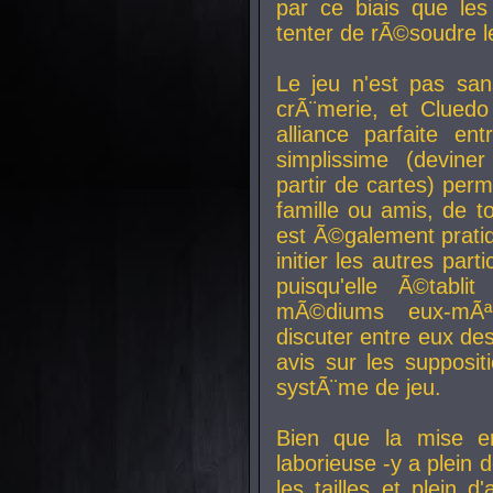
par ce biais que le
tenter de rÃ©soudre l
Le jeu n'est pas san
crÃ¨merie, et Clued
alliance parfaite e
simplissime (devine
partir de cartes) perm
famille ou amis, de t
est Ã©galement prati
initier les autres par
puisqu'elle Ã©tabli
mÃ©diums eux-mÃ
discuter entre eux de
avis sur les supposit
systÃ¨me de jeu.
Bien que la mise e
laborieuse -y a plein 
les tailles et plein d