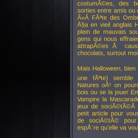
costumÃ©es, des b
sorties entre amis ou 
Â«Â FÃªte des Ombre
Ã§a en vieil anglais 
plein de mauvais sou
gens qui nous effraie
attrapÃ©es Ã caus
chocolats, surtout moi
Mais Halloween, bien q
une fÃªte) semble 
Natures oÃ¹ on pourr
bois ou se la jouer E
Vampire la Mascarade
jeux de sociÃ©tÃ©Â !
petit article pour vo
de sociÃ©tÃ© pour 
espÃ¨re qu'elle va vou