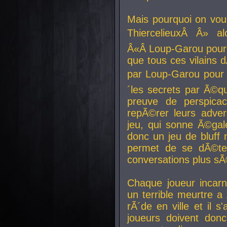
Mais pourquoi on vo
ThiercelieuxÂ Â» al
Â«Â Loup-Garou pour 
que tous ces vilain
par Loup-Garou pour u
´les secrets par Ã©qu
preuve de perspica
repÃ©rer leurs adver
jeu, qui sonne Ã©gale
donc un jeu de bluff 
permet de se dÃ©te
conversations plus sÃ
Chaque joueur incar
un terrible meurtre 
rÃ´de en ville et il s
joueurs doivent donc 