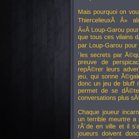
Mais pourquoi on vo
ThiercelieuxÂ Â» al
Â«Â Loup-Garou pour 
que tous ces vilain
par Loup-Garou pour u
´les secrets par Ã©qu
preuve de perspica
repÃ©rer leurs adver
jeu, qui sonne Ã©gale
donc un jeu de bluff 
permet de se dÃ©te
conversations plus sÃ
Chaque joueur incar
un terrible meurtre 
rÃ´de en ville et il s
joueurs doivent donc 