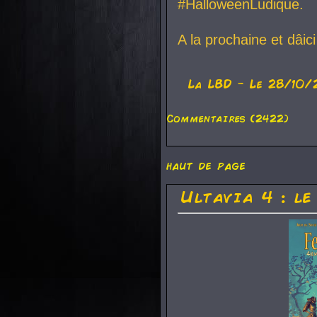
#HalloweenLudique.
A la prochaine et dâic
La
LBD
- Le 28/10/
Commentaires (2422)
haut de page
Ultavia 4 : le