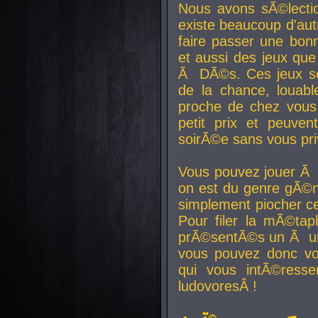
Nous avons sÃ©lectio
existe beaucoup d'autr
faire passer une bon
et aussi des jeux que
Ã DÃ©s. Ces jeux son
de la chance, louab
proche de chez vous.
petit prix et peuve
soirÃ©e sans vous pr
Vous pouvez jouer Ã 
on est du genre gÃ©n
simplement piocher ce
Pour filer la mÃ©tap
prÃ©sentÃ©s un Ã un
vous pouvez donc vo
qui vous intÃ©resse
ludovoresÂ !