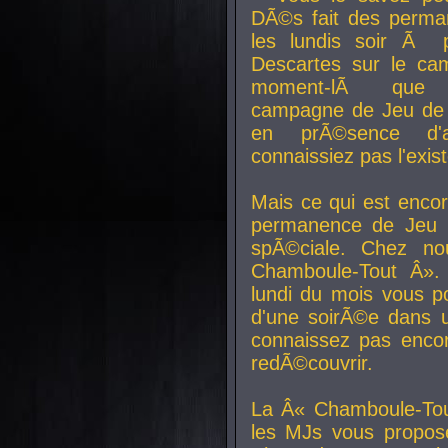
DÃ©s fait des perma
les lundis soir Ã 
Descartes sur le ca
moment-lÃ que v
campagne de Jeu de 
en prÃ©sence d'a
connaissiez pas l'exi
Mais ce qui est encor
permanence de Jeu 
spÃ©ciale. Chez n
Chamboule-Tout Â». 
lundi du mois vous p
d'une soirÃ©e dans 
connaissez pas enco
redÃ©couvrir.
La Â« Chamboule-Tou
les MJs vous propos