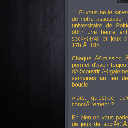
Si vous ne le sav
de notre association 
universitaire de Poit
offrir une heure en
sociÃ©tÃ© et jeux d
17h Ã 18h.
Chaque Ã©mission Ã
permet d'avoir toujo
dÃ©couvrir Ã©galemen
semaines au lieu d
boucle.
Alors, qu'est-ce qu
concrÃ¨tement ?
Eh bien on vous parl
de jeux de sociÃ©tÃ©