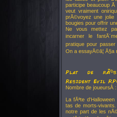
participe beaucoup Ã 
veut vraiment oniriq
prÃ©voyez une jolie
bougies pour offrir un
Ne vous mettez pa
incarner le fantÃ´m
pratique pour passer 
On a essayÃ©â¦ Ã§a n
Plat de rÃ©sis
Resident Evil R
Nombre de joueursÂ :
La fÃªte d'Halloween
tas de morts-vivants.
notre part de les nÃ©