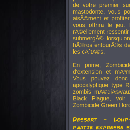
de votre premier su
mastodonte, vous po
aisÃ©ment et profite
vous offrira le jeu.
rÃ©ellement ressentir 
submergÃ© lorsqu'on 
hÃ©ros entourÃ©s de
les cÃ´tÃ©s.
En prime, Zombicide
d'extension et mÃªm
Vous pouvez donc 
apocalyptique type R
zombis mÃ©diÃ©vaux-
Black Plague, voi
Zombicide Green Hor
Dessert - Loup
partie expresse 