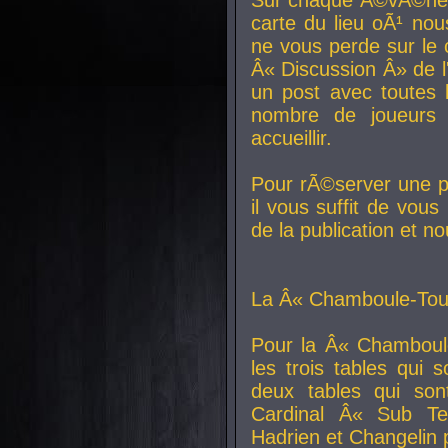
carte du lieu oÃ¹ nou
ne vous perde sur le 
Â« Discussion Â» de 
un post avec toutes 
nombre de joueurs
accueillir.
Pour rÃ©server une pl
il vous suffit de vou
de la publication et n
La Â« Chamboule-Tout
Pour la Â« Chamboul
les trois tables qui
deux tables qui so
Cardinal
Â« Sub Ter
Hadrien et
Changelin
p