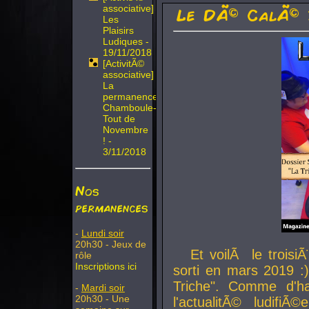
associative]
Le DÃ© CalÃ© 
Les
Plaisirs
Ludiques -
19/11/2018
[ActivitÃ©
associative]
La
permanence
Chamboule-
Tout de
Novembre
! -
3/11/2018
Nos
permanences
-
Lundi soir
20h30 - Jeux de
Et voilÃ le troi
rôle
Inscriptions ici
sorti en mars 2019 :)
Triche". Comme d'ha
-
Mardi soir
20h30 - Une
l'actualitÃ© ludifi