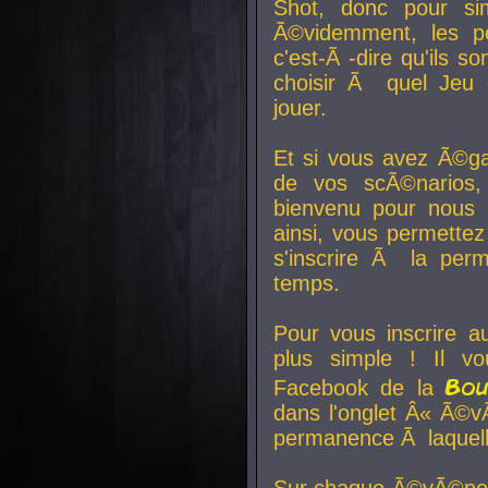
Shot, donc pour si
Ã©videmment, les pe
c'est-Ã -dire qu'ils
choisir Ã quel Jeu 
jouer.
Et si vous avez Ã©ga
de vos scÃ©narios,
bienvenu pour nous 
ainsi, vous permettez
s'inscrire Ã la per
temps.
Pour vous inscrire a
plus simple ! Il vo
Bo
Facebook de la
dans l'onglet Â« Ã©v
permanence Ã laquelle
Sur chaque Ã©vÃ©nem