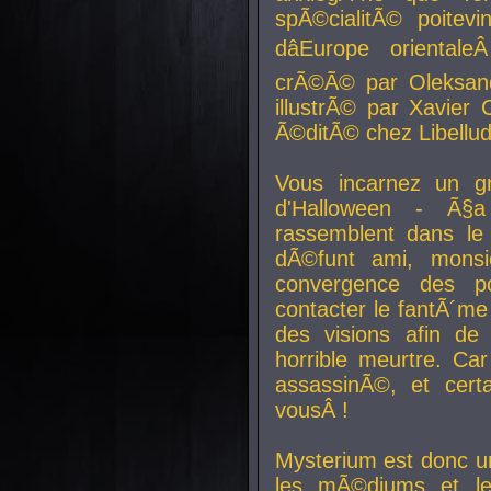
spÃ©cialitÃ© poitev
dâEurope orienta
crÃ©Ã© par Oleksand
illustrÃ© par Xavier 
Ã©ditÃ© chez Libellud
Vous incarnez un gr
d'Halloween - Ã§
rassemblent dans le
dÃ©funt ami, mons
convergence des pou
contacter le fantÃ´me
des visions afin de
horrible meurtre. Ca
assassinÃ©, et cert
vousÂ !
Mysterium est donc un
les mÃ©diums et le