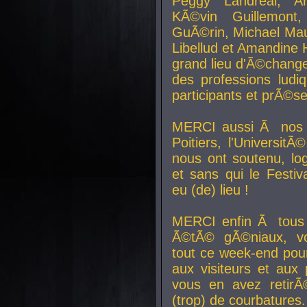
Peggy Landreal, A
KÃ©vin Guillemont
GuÃ©rin, Michael Maur
Libellud et Amandine H
grand lieu d'Ã©chang
des professions lud
participants et prÃ©se
MERCI aussi Ã nos pa
Poitiers, l'Universit
nous ont soutenu, log
et sans qui le Festiv
eu (de) lieu !
MERCI enfin Ã tous
Ã©tÃ© gÃ©niaux, v
tout ce week-end pour
aux visiteurs et aux
vous en avez retirÃ
(trop) de courbatures.