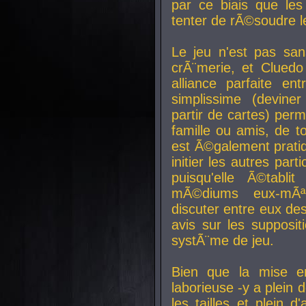
par ce biais que le
tenter de rÃ©soudre l
Le jeu n'est pas san
crÃ¨merie, et Clued
alliance parfaite e
simplissime (devine
partir de cartes) perm
famille ou amis, de t
est Ã©galement prati
initier les autres par
puisqu'elle Ã©tabli
mÃ©diums eux-mÃ
discuter entre eux de
avis sur les supposit
systÃ¨me de jeu.
Bien que la mise e
laborieuse -y a plein 
les tailles et plein d