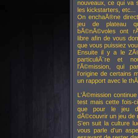
nouveaux, ce qui va so
les kickstarters, etc...
On enchaÃ®ne direct
jeu de plateau q
bÃ©nÃ©voles ont rÃ
libre afin de vous don
que vous puissiez vou
Ensuite il y a le ZÃ
particuliÃ¨re et 
l'Ã©mission, qui pa
l'origine de certains
un rapport avec le th
L'Ã©mission continue
test mais cette fois-c
que pour le jeu d
dÃ©couvrir un jeu de r
S'en suit la culture l
vous parle d'un aspe
essayant de rester da