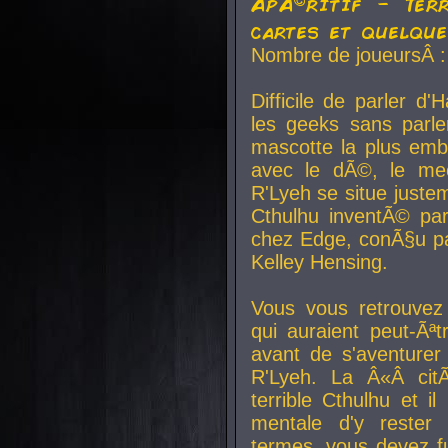
ApÃ©ritif - Ter
cartes et quelqu
Nombre de joueursÂ :
Difficile de parler d
les geeks sans parle
mascotte la plus emb
avec le dÃ©, le mee
R'Lyeh se situe juste
Cthulhu inventÃ© par
chez Edge, conÃ§u par
Kelley Hensing.
Vous vous retrouvez 
qui auraient peut-Ã
avant de s'aventurer
R'Lyeh. La Â«Â cit
terrible Cthulhu et i
mentale d'y rester 
termes, vous devez fu