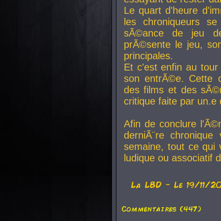
Le quart d'heure d'i
les chroniqueurs se
sÃ©ance de jeu de
prÃ©sente le jeu, son
principales.
Et c'est enfin au tour
son entrÃ©e. Cette c
des films et des sÃ©r
critique faite par un
Afin de conclure l'Ã©
derniÃ¨re chronique
semaine, tout ce qui 
ludique ou associatif 
La
LBD
- Le 19/11/2
Commentaires (447)