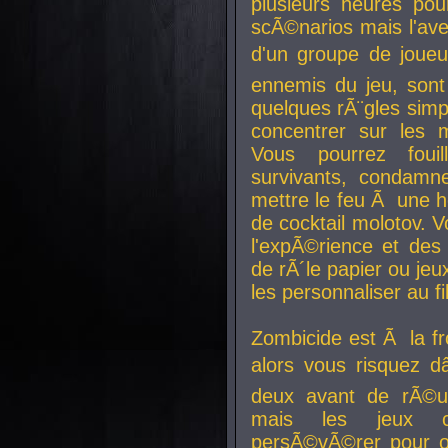
plusieurs heures pour
scÃ©narios mais l'av
d'un groupe de joueur
ennemis du jeu, sont
quelques rÃ¨gles simp
concentrer sur les 
Vous pourrez foui
survivants, condamn
mettre le feu Ã une
de cocktail molotov. 
l'expÃ©rience et de
de rÃ´le papier ou je
les personnaliser au fil
Zombicide est Ã la fr
alors vous risquez d
deux avant de rÃ©us
mais les jeux co
persÃ©vÃ©rer pour ob