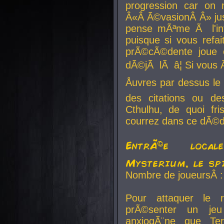
progression car on 
Â«Â Ã©vasionÂ Â» jusq
pense mÃªme Ã l'inf
puisque si vous refai
prÃ©cÃ©dente joue e
dÃ©jÃ lÃ â¦ Si vous 
Åuvres par dessus l
des citations ou d
Cthulhu, de quoi f
courrez dans ce dÃ©da
EntrÃ©e local
Mysterium, le sp
Nombre de joueursÂ :
Pour attaquer le 
prÃ©senter un je
anxiogÃ¨ne que Te