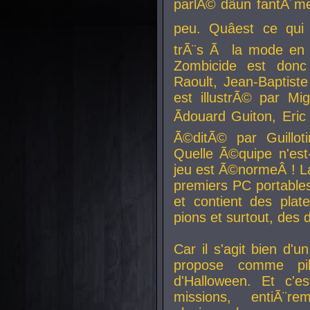
parlÃ© dâun fantÃ´me 
peu. Quâest ce qui
trÃ¨s Ã la mode en
Zombicide est donc
Raoult, Jean-Baptiste
est illustrÃ© par Mi
Ãdouard Guiton, Eric
Ã©ditÃ© par Guillot
Quelle Ã©quipe n'est
jeu est Ã©normeÂ ! La 
premiers PC portable
et contient des plat
pions et surtout, des d
Car il s'agit bien d'u
propose comme pil
d'Halloween. Et c'e
missions, entiÃ¨r