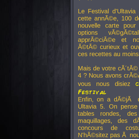
Le Festival d'Ultavia
cette annÃ©e, 100 de
nouvelle carte pour
options vÃ©gÃ©t
apprÃ©ciÃ©e et no
Ã©tÃ© curieux et ouv
ces recettes au moins
Mais de votre cÃ´tÃ©
4 ? Nous avons crÃ©Ã
vous nous disiez
Festival
Enfin, on a dÃ©jÃ de
Ultavia 5. On pens
tables rondes, des
maquillages, des d
concours de cost
N'hÃ©sitez pas Ã nous