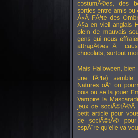
costumÃ©es, des b
sorties entre amis ou 
Â«Â FÃªte des Ombre
Ã§a en vieil anglais 
plein de mauvais sou
gens qui nous effraie
attrapÃ©es Ã caus
chocolats, surtout moi
Mais Halloween, bien q
une fÃªte) semble 
Natures oÃ¹ on pourr
bois ou se la jouer E
Vampire la Mascarade
jeux de sociÃ©tÃ©Â !
petit article pour vo
de sociÃ©tÃ© pour 
espÃ¨re qu'elle va vou