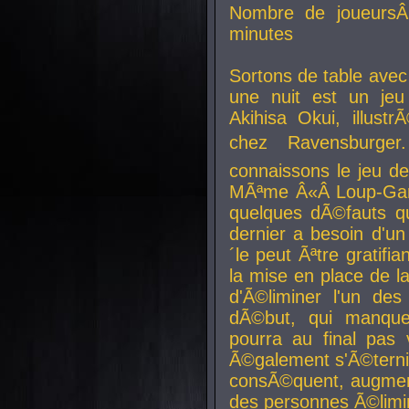
Nombre de joueurs
minutes
Sortons de table ave
une nuit est un je
Akihisa Okui, illus
chez Ravensburger.
connaissons le jeu d
MÃªme Â«Â Loup-Garo
quelques dÃ©fauts qu
dernier a besoin d'un
´le peut Ãªtre gratifi
la mise en place de l
d'Ã©liminer l'un des
dÃ©but, qui manque
pourra au final pas 
Ã©galement s'Ã©ternis
consÃ©quent, augment
des personnes Ã©limi