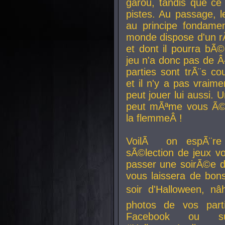
garou, tandis que ce 
pistes. Au passage, le
au principe fondamen
monde dispose d'un rÃ´
et dont il pourra bÃ©
jeu n'a donc pas de 
parties sont trÃ¨s c
et il n'y a pas vraime
peut jouer lui aussi.
peut mÃªme vous Ã©di
la flemmeÂ !
VoilÃ on espÃ¨re 
sÃ©lection de jeux vo
passer une soirÃ©e d
vous laissera de bons
soir d'Halloween, nâ
photos de vos parti
Facebook ou su