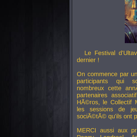
Le Festival d'Ult
dernier !
On commence par un 
participants qui s
nombreux cette an
partenaires associat
HÃ©ros, le Collecti
les sessions de j
sociÃ©tÃ© qu'ils ont
MERCI aussi aux pro