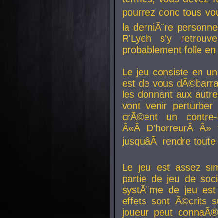
pourrez donc tous vous
la derniÃ¨re personne
R'Lyeh s'y retro
probablement folle en
Le jeu consiste en une
est de vous dÃ©barra
les donnant aux aut
vont venir perturber 
crÃ©ent un contre-
Â«Â D'horreurÂ Â» 
jusquâÃ rendre tout
Le jeu est assez si
partie de jeu de soc
systÃ¨me de jeu est
effets sont Ã©crits 
joueur peut connaÃ®