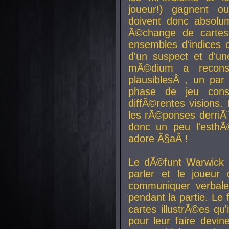
joueur!) gagnent o
doivent donc absolum
Ã©change de cartes
ensembles d'indices c
d'un suspect et d'u
mÃ©dium a reconst
plausiblesÂ , un pa
phase de jeu cons
diffÃ©rentes visions.
les rÃ©ponses derriÃ¨
donc un peu l'esthÃ
adore Ã§aÂ !
Le dÃ©funt Warwick 
parler et le joueur q
communiquer verbale
pendant la partie. Le
cartes illustrÃ©es q
pour leur faire devin