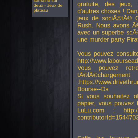
semaine sur
gratuite, des jeux,
deux - Jeux de
plateau
d'autres choses ! Da
jeux de sociÃ©tÃ© O
Rush. Nous avons Ã©
avec un superbe scÃ©
une murder party Pira
Vous pouvez consulte
http://www.laboursead
Vous pouvez ret
tÃ©lÃ©chargement
:https://www.driveth
Bourse--Ds
Si vous souhaitez o
papier, vous pouvez 
LuLu.com : http://w
contributorId=154470