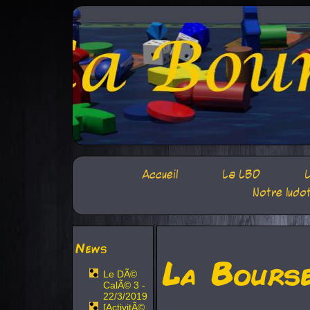
Accueil
La LBD
L
Notre ludo
News
La Bours
Le DÃ©
CalÃ© 3 -
22/3/2019
[ActivitÃ©