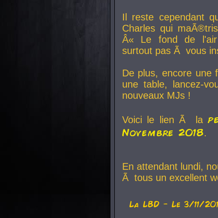
Il reste cependant q
Charles qui maÃ®tri
Â« Le fond de l'air
surtout pas Ã vous ins
De plus, encore une f
une table, lancez-v
nouveaux MJs !
p
Voici le lien Ã la
Novembre 2018
.
En attendant lundi, n
Ã tous un excellent w
La
LBD
- Le 3/11/20