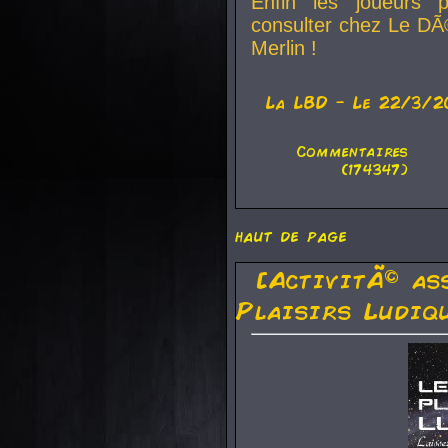
Enfin les joueurs p
consulter chez Le DÃ
Merlin !
La
LBD
- Le 22/3/2
Commentaires
(174347)
haut de page
[ActivitÃ© as
Plaisirs Ludiq