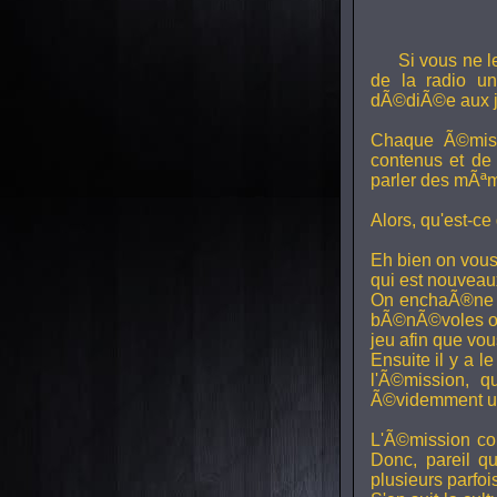
Si vous ne l
de la radio uni
dÃ©diÃ©e aux j
Chaque Ã©miss
contenus et de
parler des mÃªm
Alors, qu'est-ce
Eh bien on vous
qui est nouveaux,
On enchaÃ®ne di
bÃ©nÃ©voles ont
jeu afin que vo
Ensuite il y a l
l'Ã©mission, qu
Ã©videmment un 
L'Ã©mission con
Donc, pareil q
plusieurs parfois