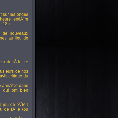
t sur les ondes
 heure entiÃ¨re
Ã 18h.
s de nouveaux
nes au lieu de
ux de rÃ´le, ce
lusieurs de nos
vis critique du
ette annÃ©e dans
ts qui ont bien
 jeu de rÃ´le !
u de rÃ´le (ou