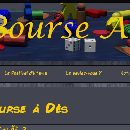
Le festival d'Ultavia
Le saviez-vous ?
Notr
urse à Dés
CalÃ© 3