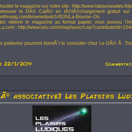
sulter le magazine sur notre site : http://www.labourseades.fr/
etrouver le DÃ© CalÃ© en tÃ©lÃ©chargement gratuit sur
ivethrurpg.com/browse/pub/14535/La-Bourse--Ds
tez obtenir le magazine au format papier, vous pouvez l'i
Lu.com : http://www.lulu.com/shop/search.ep?contributorId=15
rs poitevins pourront bientÃ´t le consulter chez Le DÃ© Ã Tr
e 22/3/2019
Commentair
tÃ© associative] Les Plaisirs Lud