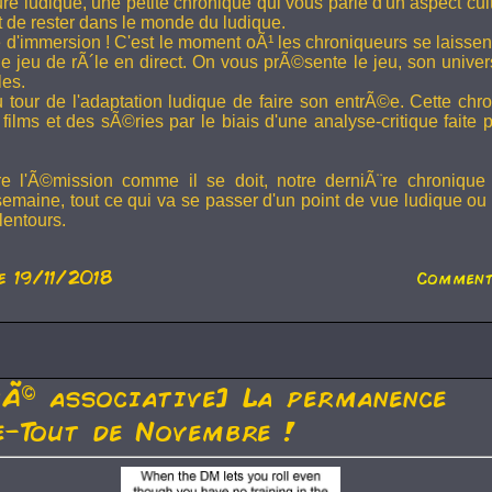
ture ludique, une petite chronique qui vous parle d'un aspect cu
t de rester dans le monde du ludique.
 d'immersion ! C'est le moment oÃ¹ les chroniqueurs se laissen
 jeu de rÃ´le en direct. On vous prÃ©sente le jeu, son univer
les.
u tour de l'adaptation ludique de faire son entrÃ©e. Cette chr
films et des sÃ©ries par le biais d'une analyse-critique faite 
re l'Ã©mission comme il se doit, notre derniÃ¨re chronique
semaine, tout ce qui va se passer d'un point de vue ludique ou 
lentours.
e 19/11/2018
Comment
tÃ© associative] La permanence
-Tout de Novembre !