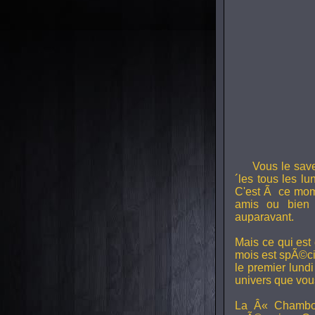
Vous le sav
´les tous les l
C'est Ã ce mom
amis ou bien 
auparavant.
Mais ce qui est
mois est spÃ©ci
le premier lund
univers que vou
La Â« Chambou