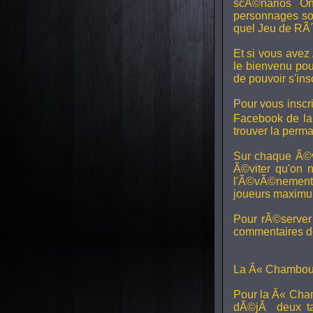
scÃ©narios On
personnages son
quel Jeu de RÃ´
Et si vous avez
le bienvenu pou
de pouvoir s'in
Pour vous inscri
Facebook de l
trouver la perm
Sur chaque Ã©v
Ã©viter qu'on 
l'Ã©vÃ©nement, 
joueurs maximum 
Pour rÃ©server 
commentaires de
La Â« Chamboul
Pour la Â« Cham
dÃ©jÃ deux ta