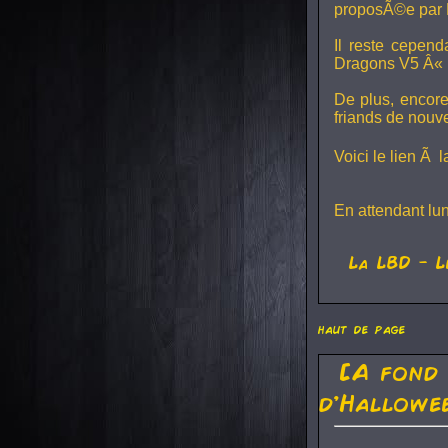
proposÃ©e par 
Il reste cepen
Dragons V5
Â« L
De plus, encore
friands de nouv
Voici le lien Ã 
En attendant lu
La
LBD
- L
haut de page
[A fond
d'Hallowe