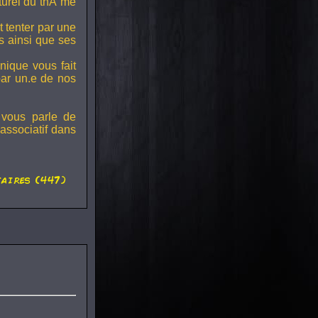
lturel du thÃ¨me
t tenter par une
s ainsi que ses
onique vous fait
par un.e de nos
 vous parle de
associatif dans
aires (447)