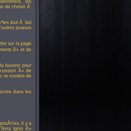
idemment, les
us de choisir Ã
tes tout Ã fait
'autres joueurs
ller sur la page
ments Â» et de
a faisons pour
scussion Â» de
ec le nombre de
scrire dans les
posÃ©es, il y a
erra Ignis Â»