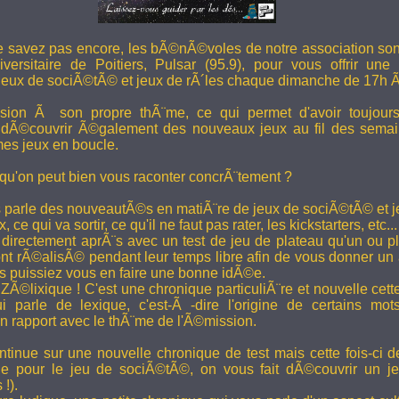
e savez pas encore, les bÃ©nÃ©voles de notre association son
versitaire de Poitiers, Pulsar (95.9), pour vous offrir une
eux de sociÃ©tÃ© et jeux de rÃ´les chaque dimanche de 17h 
ion Ã son propre thÃ¨me, ce qui permet d'avoir toujour
 dÃ©couvrir Ã©galement des nouveaux jeux au fil des semai
es jeux en boucle.
 qu'on peut bien vous raconter concrÃ¨tement ?
 parle des nouveautÃ©s en matiÃ¨re de jeux de sociÃ©tÃ© et je
 ce qui va sortir, ce qu'il ne faut pas rater, les kickstarters, etc...
rectement aprÃ¨s avec un test de jeu de plateau qu'un ou p
 rÃ©alisÃ© pendant leur temps libre afin de vous donner un a
us puissiez vous en faire une bonne idÃ©e.
e ZÃ©lixique ! C'est une chronique particuliÃ¨re et nouvelle c
i parle de lexique, c'est-Ã -dire l'origine de certains mo
rapport avec le thÃ¨me de l'Ã©mission.
tinue sur une nouvelle chronique de test mais cette fois-ci de
ue pour le jeu de sociÃ©tÃ©, on vous fait dÃ©couvrir un je
 !).