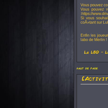
Vous pouvez con
Vous pouvez r
:https://www.dr
Si vous souhai
coÃ»tant sur Lu
Enfin les joueu
labo de Merlin !
La
LBD
- L
haut de page
[Activi