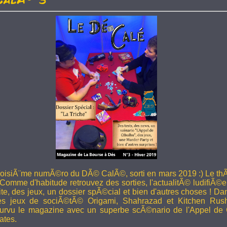
troisiÃ¨me numÃ©ro du DÃ© CalÃ©, sorti en mars 2019 :) Le thÃ
 Comme d'habitude retrouvez des sorties, l'actualitÃ© ludifiÃ©e
ite, des jeux, un dossier spÃ©cial et bien d'autres choses ! 
les jeux de sociÃ©tÃ© Origami, Shahrazad et Kitchen Rus
rvu le magazine avec un superbe scÃ©nario de l'Appel de 
ates.