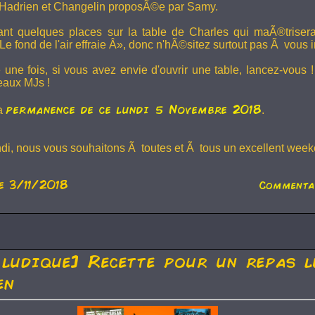
Hadrien et
Changelin
proposÃ©e par Samy.
dant quelques places sur la table de Charles qui maÃ®trise
e fond de l'air effraie Â», donc n'hÃ©sitez surtout pas Ã vous in
 une fois, si vous avez envie d'ouvrir une table, lancez-vou
eaux MJs !
permanence de ce lundi 5 Novembre 2018
la
.
ndi, nous vous souhaitons Ã toutes et Ã tous un excellent weeke
e 3/11/2018
Commenta
 ludique] Recette pour un repas l
en