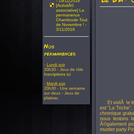
- 19/11/2018
[ActivitÃ©
associative] La
permanence
Chamboule-Tout
de Novembre ! -
3/11/2018
Nos
permanences
-
Lundi soir
20h30 - Jeux de rôle
Inscriptions ici
-
Mardi soir
20h30 - Une semaine
sur deux - Jeux de
plateau
Et voilÃ le 
est "La Triche".
chronique gratu
nous testons 
Ã©galement pou
murder party Pir