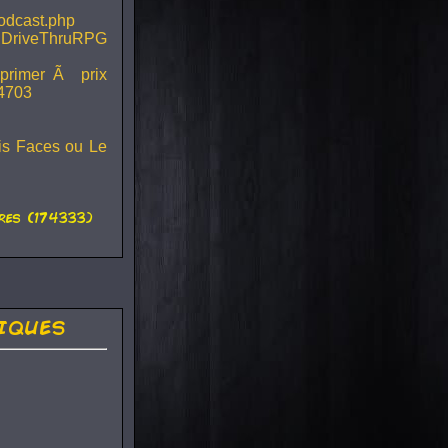
podcast.php
 DriveThruRPG
mprimer Ã prix
44703
ois Faces ou Le
es (174333)
iques