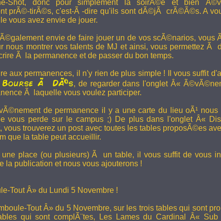
e-Shot, donc pour simplement la soirÃ©e et bien Ã©v
t prÃ©-tirÃ©s, c'est-Ã -dire qu'ils sont dÃ©jÃ crÃ©Ã©s. A vo
le vous avez envie de jouer.
 Ã©galement envie de faire jouer un de vos scÃ©narios, vous Ãª
r nous montrer vos talents de MJ et ainsi, vous permettez Ã d
scrire Ã la permanence et de passer du bon temps.
re aux permanences, il n'y rien de plus simple ! Il vous suffit d'a
Bourse Ã DÃ©s
a
, de regarder dans l'onglet Â« Ã©vÃ©ne
anence Ã laquelle vous voulez participer.
Ã©nement de permanence il y a une carte du lieu oÃ¹ nous l
ne vous perde sur le campus ;) De plus dans l'onglet Â« Di
vous trouverez un post avec toutes les tables proposÃ©es av
que la table peut accueillir.
une place (ou plusieurs) Ã un table, il vous suffit de vous in
 la publication et nous vous ajouterons !
e-Tout Â» du Lundi 5 Novembre !
boule-Tout Â» du 5 Novembre, sur les trois tables qui sont pro
bles qui sont complÃ¨tes,
Les Lames du Cardinal
Â« Sub T