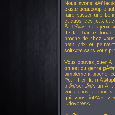
Nous avons sÃ©lectio
existe beaucoup d'autr
faire passer une bon
et aussi des jeux que
Ã DÃ©s. Ces jeux son
de la chance, louab
proche de chez vous.
petit prix et peuve
soirÃ©e sans vous pr
Vous pouvez jouer Ã 
on est du genre gÃ©n
simplement piocher ce
Pour filer la mÃ©tap
prÃ©sentÃ©s un Ã un
vous pouvez donc vo
qui vous intÃ©resse
ludovoresÂ !