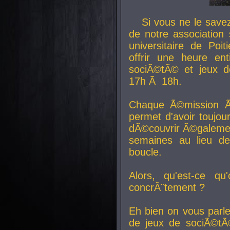
Si vous ne le sav
de notre association 
universitaire de Poit
offrir une heure en
sociÃ©tÃ© et jeux d
17h Ã 18h.
Chaque Ã©mission Ã
permet d'avoir toujo
dÃ©couvrir Ã©galemen
semaines au lieu d
boucle.
Alors, qu'est-ce qu
concrÃ¨tement ?
Eh bien on vous parl
de jeux de sociÃ©tÃ©