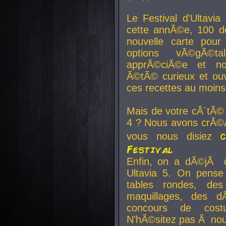
Le Festival d'Ultavia
cette annÃ©e, 100 de
nouvelle carte pour
options vÃ©gÃ©t
apprÃ©ciÃ©e et no
Ã©tÃ© curieux et ouv
ces recettes au moins
Mais de votre cÃ´tÃ©
4 ? Nous avons crÃ©Ã
vous nous disiez
Festival
Enfin, on a dÃ©jÃ de
Ultavia 5. On pens
tables rondes, des
maquillages, des d
concours de cost
N'hÃ©sitez pas Ã nous