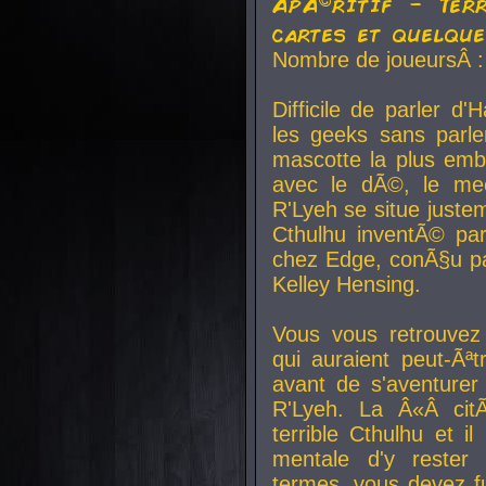
ApÃ©ritif - Ter
cartes et quelqu
Nombre de joueursÂ :
Difficile de parler d
les geeks sans parle
mascotte la plus emb
avec le dÃ©, le mee
R'Lyeh se situe juste
Cthulhu inventÃ© par
chez Edge, conÃ§u par
Kelley Hensing.
Vous vous retrouvez 
qui auraient peut-Ã
avant de s'aventurer
R'Lyeh. La Â«Â cit
terrible Cthulhu et i
mentale d'y rester 
termes, vous devez fu