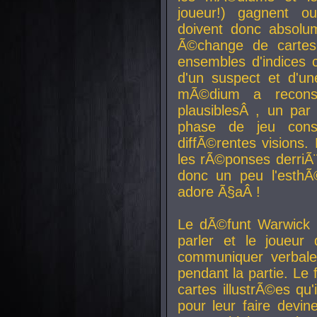
joueur!) gagnent o
doivent donc absolum
Ã©change de cartes
ensembles d'indices c
d'un suspect et d'u
mÃ©dium a reconst
plausiblesÂ , un pa
phase de jeu cons
diffÃ©rentes visions.
les rÃ©ponses derriÃ¨
donc un peu l'esthÃ
adore Ã§aÂ !
Le dÃ©funt Warwick 
parler et le joueur q
communiquer verbale
pendant la partie. Le
cartes illustrÃ©es q
pour leur faire devin