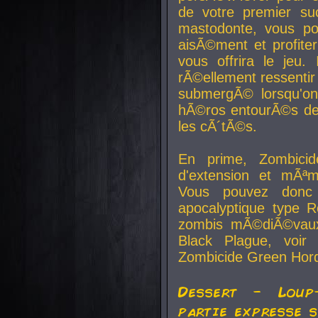
de votre premier su
mastodonte, vous po
aisÃ©ment et profite
vous offrira le jeu.
rÃ©ellement ressentir 
submergÃ© lorsqu'on 
hÃ©ros entourÃ©s de
les cÃ´tÃ©s.
En prime, Zombicide
d'extension et mÃªm
Vous pouvez donc 
apocalyptique type R
zombis mÃ©diÃ©vaux-
Black Plague, voi
Zombicide Green Hor
Dessert - Loup
partie expresse 