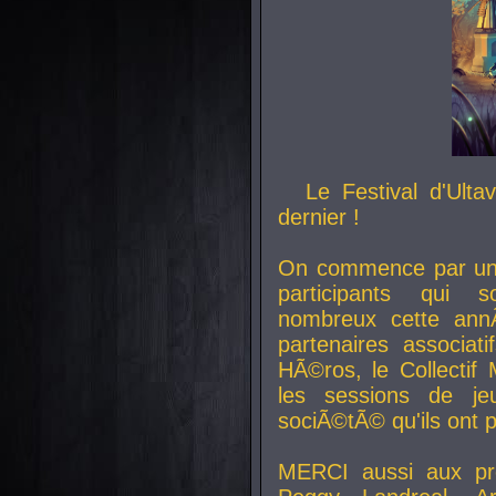
Le Festival d'Ult
dernier !
On commence par un 
participants qui s
nombreux cette an
partenaires associat
HÃ©ros, le Collecti
les sessions de j
sociÃ©tÃ© qu'ils ont
MERCI aussi aux pro