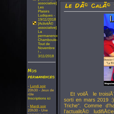
associative]
Le DÃ© CalÃ© 
Les
Plaisirs
Ludiques -
19/11/2018
[ActivitÃ©
associative]
La
permanence
Chamboule-
Tout de
Novembre
! -
3/11/2018
Nos
permanences
-
Lundi soir
20h30 - Jeux de
Et voilÃ le troi
rôle
Inscriptions ici
sorti en mars 2019 :)
Triche". Comme d'ha
-
Mardi soir
20h30 - Une
l'actualitÃ© ludifi