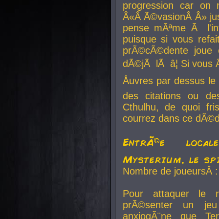
progression car on 
Â«Â Ã©vasionÂ Â» jusq
pense mÃªme Ã l'inf
puisque si vous refai
prÃ©cÃ©dente joue e
dÃ©jÃ lÃ â¦ Si vous 
Åuvres par dessus l
des citations ou d
Cthulhu, de quoi f
courrez dans ce dÃ©da
EntrÃ©e local
Mysterium, le sp
Nombre de joueursÂ :
Pour attaquer le 
prÃ©senter un je
anxiogÃ¨ne que Te