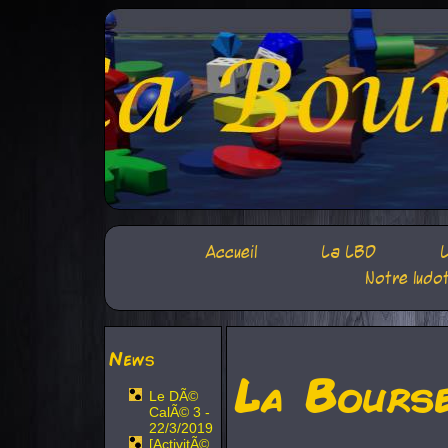
Accueil
La LBD
L
Notre ludo
News
La Bours
Le DÃ©
CalÃ© 3 -
22/3/2019
[ActivitÃ©