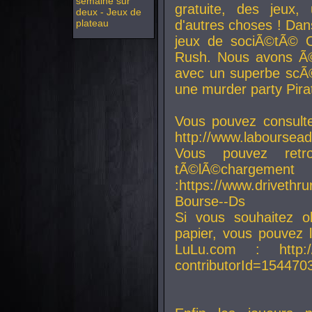
semaine sur
gratuite, des jeux,
deux - Jeux de
plateau
d'autres choses ! Da
jeux de sociÃ©tÃ© O
Rush. Nous avons Ã©
avec un superbe scÃ©
une murder party Pira
Vous pouvez consulte
http://www.laboursead
Vous pouvez ret
tÃ©lÃ©chargement
:https://www.driveth
Bourse--Ds
Si vous souhaitez o
papier, vous pouvez 
LuLu.com : http://w
contributorId=154470