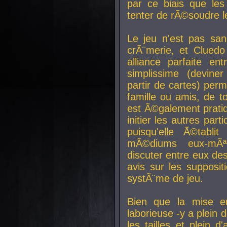
par ce biais que le
tenter de rÃ©soudre l
Le jeu n'est pas san
crÃ¨merie, et Clued
alliance parfaite e
simplissime (devine
partir de cartes) perm
famille ou amis, de t
est Ã©galement prati
initier les autres par
puisqu'elle Ã©tabli
mÃ©diums eux-mÃ
discuter entre eux de
avis sur les supposit
systÃ¨me de jeu.
Bien que la mise e
laborieuse -y a plein 
les tailles et plein d