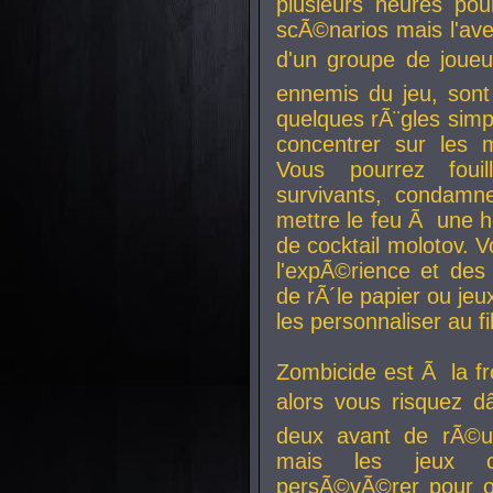
plusieurs heures pour
scÃ©narios mais l'av
d'un groupe de joueur
ennemis du jeu, sont
quelques rÃ¨gles simp
concentrer sur les 
Vous pourrez foui
survivants, condamn
mettre le feu Ã une
de cocktail molotov. 
l'expÃ©rience et de
de rÃ´le papier ou je
les personnaliser au fil
Zombicide est Ã la fr
alors vous risquez d
deux avant de rÃ©us
mais les jeux co
persÃ©vÃ©rer pour ob