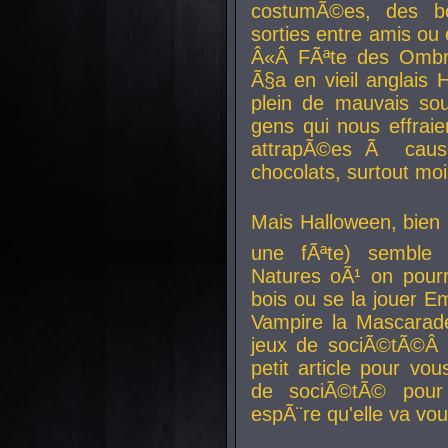
costumÃ©es, des b
sorties entre amis ou 
Â«Â FÃªte des Ombre
Ã§a en vieil anglais 
plein de mauvais sou
gens qui nous effraie
attrapÃ©es Ã caus
chocolats, surtout moi
Mais Halloween, bien q
une fÃªte) semble 
Natures oÃ¹ on pourr
bois ou se la jouer E
Vampire la Mascarade
jeux de sociÃ©tÃ©Â !
petit article pour vo
de sociÃ©tÃ© pour 
espÃ¨re qu'elle va vou