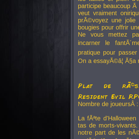
participe beaucoup Ã 
veut vraiment oniriq
prÃ©voyez une jolie
bougies pour offrir un
Ne vous mettez pa
incarner le fantÃ´m
pratique pour passer 
On a essayÃ©â¦ Ã§a n
Plat de rÃ©sis
Resident Evil R
Nombre de joueursÂ :
La fÃªte d'Halloween
tas de morts-vivants.
notre part de les nÃ©