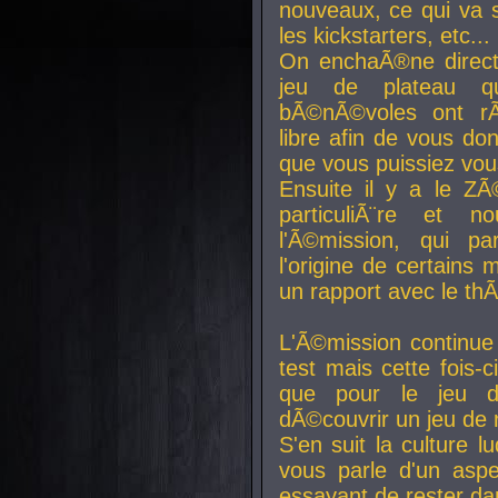
nouveaux, ce qui va so
les kickstarters, etc...
On enchaÃ®ne direct
jeu de plateau q
bÃ©nÃ©voles ont rÃ
libre afin de vous don
que vous puissiez vou
Ensuite il y a le ZÃ
particuliÃ¨re et 
l'Ã©mission, qui pa
l'origine de certains
un rapport avec le th
L'Ã©mission continue
test mais cette fois-c
que pour le jeu d
dÃ©couvrir un jeu de r
S'en suit la culture l
vous parle d'un aspe
essayant de rester da