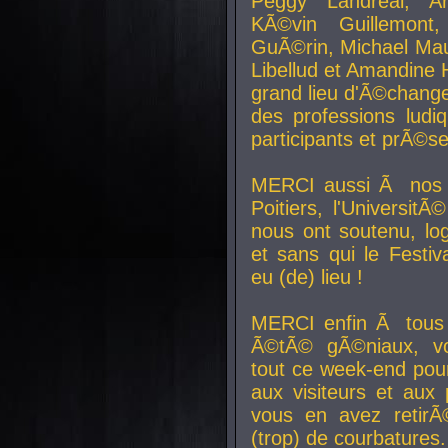
Peggy Landreal, A
KÃ©vin Guillemont
GuÃ©rin, Michael Maur
Libellud et Amandine H
grand lieu d'Ã©chang
des professions lud
participants et prÃ©se
MERCI aussi Ã nos pa
Poitiers, l'Universit
nous ont soutenu, log
et sans qui le Festiv
eu (de) lieu !
MERCI enfin Ã tous
Ã©tÃ© gÃ©niaux, v
tout ce week-end pour
aux visiteurs et aux
vous en avez retirÃ
(trop) de courbatures.