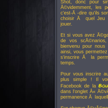
Shot, donc pour si
Ã©videmment, les pe
c'est-Ã -dire qu'ils
choisir Ã quel Jeu 
jouer.
Et si vous avez Ã©ga
de vos scÃ©narios,
bienvenu pour nous 
ainsi, vous permettez
s'inscrire Ã la per
temps.
Pour vous inscrire a
plus simple ! Il vo
Bo
Facebook de la
dans l'onglet Â« Ã©v
permanence Ã laquelle
Sur chaque Ã©vÃ©nem