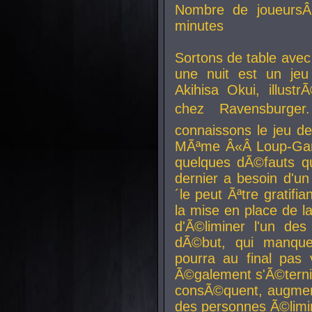
Nombre de joueurs
minutes
Sortons de table ave
une nuit est un je
Akihisa Okui, illus
chez Ravensburger.
connaissons le jeu d
MÃªme Â«Â Loup-Garo
quelques dÃ©fauts qu
dernier a besoin d'un
´le peut Ãªtre gratifi
la mise en place de l
d'Ã©liminer l'un des
dÃ©but, qui manque
pourra au final pas 
Ã©galement s'Ã©ternis
consÃ©quent, augment
des personnes Ã©limi