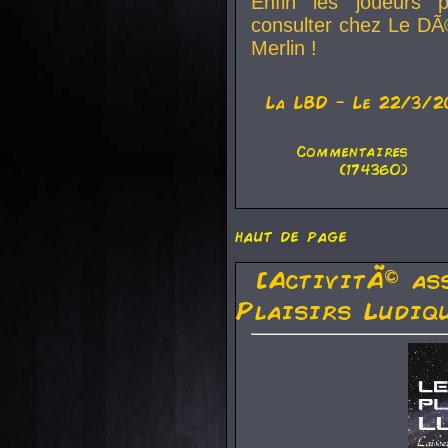
Enfin les joueurs p
consulter chez Le DÃ
Merlin !
La
LBD
- Le 22/3/2
Commentaires
(174360)
haut de page
[ActivitÃ© as
Plaisirs Ludiq