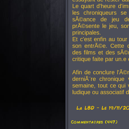
Le quart d'heure d'i
les chroniqueurs se
sÃ©ance de jeu de
prÃ©sente le jeu, son
principales.
Et c'est enfin au tour
son entrÃ©e. Cette c
des films et des sÃ©r
critique faite par un
Afin de conclure l'Ã©
derniÃ¨re chronique
semaine, tout ce qui 
ludique ou associatif 
La
LBD
- Le 19/11/2
Commentaires (447)