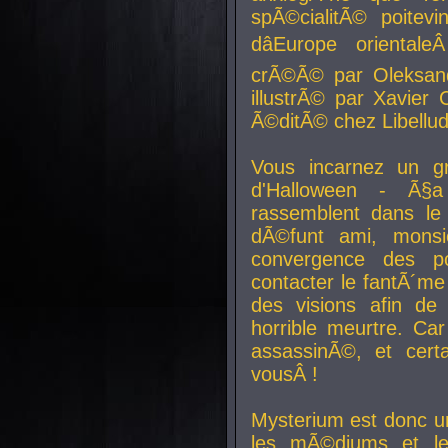
spÃ©cialitÃ© poitev
dâEurope orienta
crÃ©Ã© par Oleksand
illustrÃ© par Xavier 
Ã©ditÃ© chez Libellud
Vous incarnez un gr
d'Halloween - Ã§
rassemblent dans le
dÃ©funt ami, mons
convergence des pou
contacter le fantÃ´me
des visions afin de
horrible meurtre. Ca
assassinÃ©, et cert
vousÂ !
Mysterium est donc un
les mÃ©diums et le