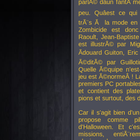
parlÃ© dâun fantÃ´me 
peu. Quâest ce qui
trÃ¨s Ã la mode en
Zombicide est donc
Raoult, Jean-Baptiste
est illustrÃ© par Mi
Ãdouard Guiton, Eric
Ã©ditÃ© par Guillot
Quelle Ã©quipe n'est
jeu est Ã©normeÂ ! La 
premiers PC portable
et contient des plat
pions et surtout, des d
Car il s'agit bien d'u
propose comme pil
d'Halloween. Et c'e
missions, entiÃ¨r