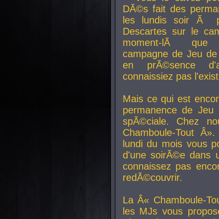
DÃ©s fait des perma
les lundis soir Ã 
Descartes sur le ca
moment-lÃ que v
campagne de Jeu de 
en prÃ©sence d'a
connaissiez pas l'exi
Mais ce qui est encor
permanence de Jeu 
spÃ©ciale. Chez n
Chamboule-Tout Â». 
lundi du mois vous p
d'une soirÃ©e dans 
connaissez pas enco
redÃ©couvrir.
La Â« Chamboule-Tou
les MJs vous propos