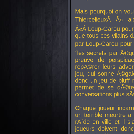
Mais pourquoi on vo
ThiercelieuxÂ Â» al
Â«Â Loup-Garou pour 
que tous ces vilain
par Loup-Garou pour u
´les secrets par Ã©qu
preuve de perspica
repÃ©rer leurs adver
jeu, qui sonne Ã©gale
donc un jeu de bluff 
permet de se dÃ©te
conversations plus sÃ
Chaque joueur incar
un terrible meurtre 
rÃ´de en ville et il s
joueurs doivent donc 