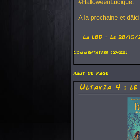
#HalloweenLudique.
A la prochaine et dâic
La
LBD
- Le 28/10/
Commentaires (2422)
haut de page
Ultavia 4 : le