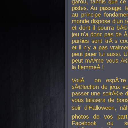
garou, tandis que ce 
pistes. Au passage, le
au principe fondamen
monde dispose d'un rÃ´
et dont il pourra bÃ©
jeu n'a donc pas de 
parties sont trÃ¨s c
et il n'y a pas vraime
peut jouer lui aussi.
peut mÃªme vous Ã©di
la flemmeÂ !
VoilÃ on espÃ¨re 
sÃ©lection de jeux vo
passer une soirÃ©e d
vous laissera de bons
soir d'Halloween, nâ
photos de vos parti
Facebook ou su