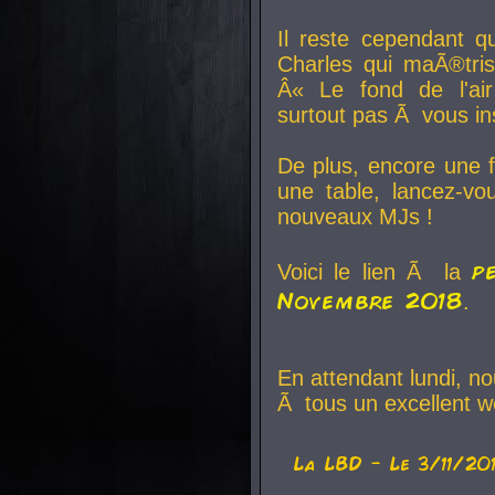
Il reste cependant q
Charles qui maÃ®tri
Â« Le fond de l'air
surtout pas Ã vous ins
De plus, encore une f
une table, lancez-v
nouveaux MJs !
p
Voici le lien Ã la
Novembre 2018
.
En attendant lundi, n
Ã tous un excellent w
La
LBD
- Le 3/11/20