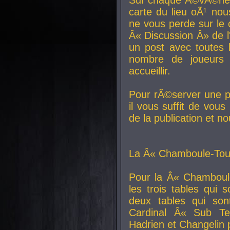
carte du lieu oÃ¹ nou
ne vous perde sur le 
Â« Discussion Â» de 
un post avec toutes 
nombre de joueurs
accueillir.
Pour rÃ©server une pl
il vous suffit de vou
de la publication et n
La Â« Chamboule-Tout
Pour la Â« Chamboul
les trois tables qui
deux tables qui so
Cardinal
Â« Sub Ter
Hadrien et
Changelin
p