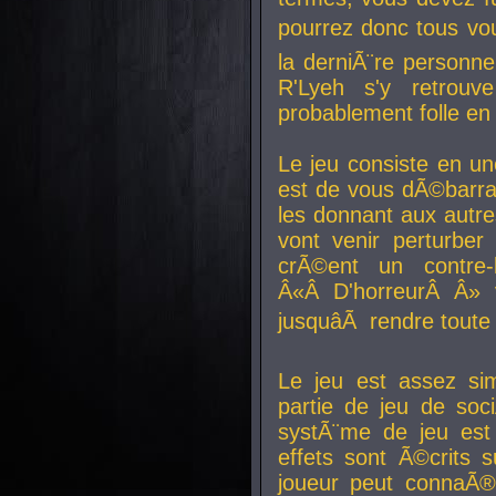
pourrez donc tous vous
la derniÃ¨re personne
R'Lyeh s'y retro
probablement folle en
Le jeu consiste en une
est de vous dÃ©barra
les donnant aux aut
vont venir perturber 
crÃ©ent un contre-
Â«Â D'horreurÂ Â» 
jusquâÃ rendre tout
Le jeu est assez si
partie de jeu de soc
systÃ¨me de jeu est
effets sont Ã©crits 
joueur peut connaÃ®