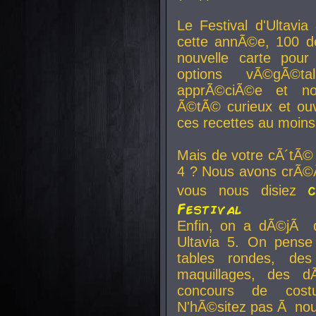
Le Festival d'Ultavia
cette annÃ©e, 100 de
nouvelle carte pour
options vÃ©gÃ©t
apprÃ©ciÃ©e et no
Ã©tÃ© curieux et ouv
ces recettes au moins
Mais de votre cÃ´tÃ©
4 ? Nous avons crÃ©Ã
vous nous disiez
Festival
Enfin, on a dÃ©jÃ de
Ultavia 5. On pens
tables rondes, des
maquillages, des d
concours de cost
N'hÃ©sitez pas Ã nous