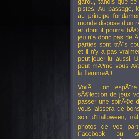
garou, tandis que ce 
pistes. Au passage, le
au principe fondamen
monde dispose d'un rÃ´
et dont il pourra bÃ©
jeu n'a donc pas de 
parties sont trÃ¨s c
et il n'y a pas vraime
peut jouer lui aussi.
peut mÃªme vous Ã©di
la flemmeÂ !
VoilÃ on espÃ¨re 
sÃ©lection de jeux vo
passer une soirÃ©e d
vous laissera de bons
soir d'Halloween, nâ
photos de vos parti
Facebook ou su