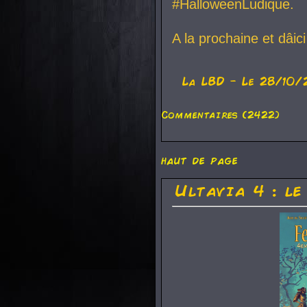
#HalloweenLudique.
A la prochaine et dâic
La
LBD
- Le 28/10/
Commentaires (2422)
haut de page
Ultavia 4 : le