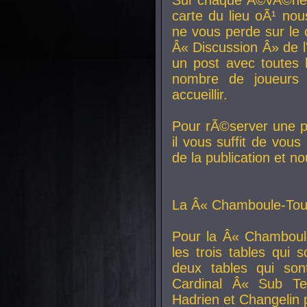
carte du lieu oÃ¹ nou
ne vous perde sur le 
Â« Discussion Â» de 
un post avec toutes 
nombre de joueurs
accueillir.
Pour rÃ©server une pl
il vous suffit de vou
de la publication et n
La Â« Chamboule-Tout
Pour la Â« Chamboul
les trois tables qui
deux tables qui so
Cardinal
Â« Sub Ter
Hadrien et
Changelin
p