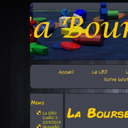
Accueil
La LBD
L
Notre ludo
News
La Bours
Le DÃ©
CalÃ© 3 -
22/3/2019
[ActivitÃ©