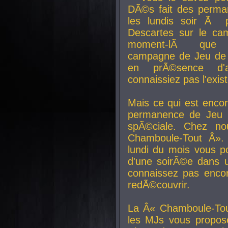
DÃ©s fait des perma
les lundis soir Ã 
Descartes sur le ca
moment-lÃ que v
campagne de Jeu de 
en prÃ©sence d'a
connaissiez pas l'exi
Mais ce qui est encor
permanence de Jeu 
spÃ©ciale. Chez n
Chamboule-Tout Â». 
lundi du mois vous p
d'une soirÃ©e dans 
connaissez pas enco
redÃ©couvrir.
La Â« Chamboule-Tou
les MJs vous propos