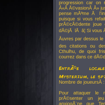
progression car on 
Â«Â Ã©vasionÂ Â» jusq
pense mÃªme Ã l'inf
puisque si vous refai
prÃ©cÃ©dente joue e
dÃ©jÃ lÃ â¦ Si vous 
Åuvres par dessus l
des citations ou d
Cthulhu, de quoi f
courrez dans ce dÃ©da
EntrÃ©e local
Mysterium, le sp
Nombre de joueursÂ :
Pour attaquer le 
prÃ©senter un je
anxiogÃ¨ne que Te