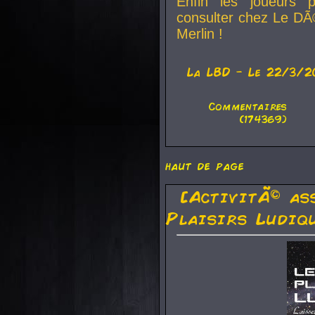
Enfin les joueurs p
consulter chez Le DÃ
Merlin !
La
LBD
- Le 22/3/2
Commentaires
(174369)
haut de page
[ActivitÃ© as
Plaisirs Ludiq