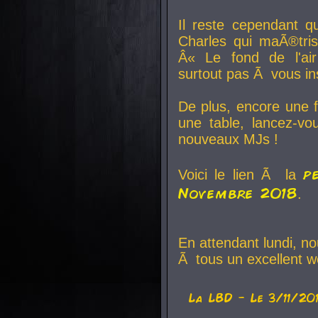
Il reste cependant q
Charles qui maÃ®tri
Â« Le fond de l'air
surtout pas Ã vous ins
De plus, encore une f
une table, lancez-v
nouveaux MJs !
p
Voici le lien Ã la
Novembre 2018
.
En attendant lundi, n
Ã tous un excellent w
La
LBD
- Le 3/11/20