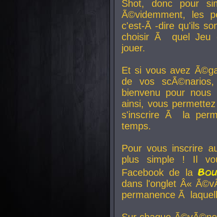
Shot, donc pour si
Ã©videmment, les pe
c'est-Ã -dire qu'ils
choisir Ã quel Jeu 
jouer.
Et si vous avez Ã©ga
de vos scÃ©narios,
bienvenu pour nous 
ainsi, vous permettez
s'inscrire Ã la per
temps.
Pour vous inscrire a
plus simple ! Il vo
Bo
Facebook de la
dans l'onglet Â« Ã©v
permanence Ã laquelle
Sur chaque Ã©vÃ©nem