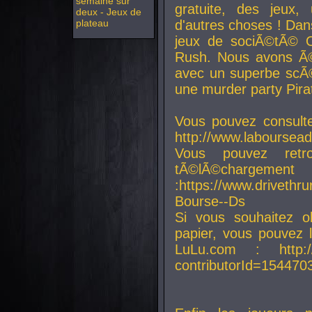
semaine sur
gratuite, des jeux,
deux - Jeux de
plateau
d'autres choses ! Da
jeux de sociÃ©tÃ© O
Rush. Nous avons Ã©
avec un superbe scÃ©
une murder party Pira
Vous pouvez consulte
http://www.laboursead
Vous pouvez ret
tÃ©lÃ©chargement
:https://www.driveth
Bourse--Ds
Si vous souhaitez o
papier, vous pouvez 
LuLu.com : http://w
contributorId=154470