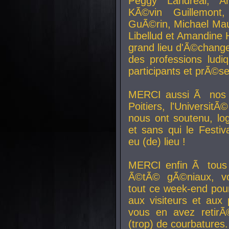
Peggy Landreal, A
KÃ©vin Guillemont
GuÃ©rin, Michael Maur
Libellud et Amandine H
grand lieu d'Ã©chang
des professions lud
participants et prÃ©se
MERCI aussi Ã nos pa
Poitiers, l'Universit
nous ont soutenu, log
et sans qui le Festiv
eu (de) lieu !
MERCI enfin Ã tous
Ã©tÃ© gÃ©niaux, v
tout ce week-end pour
aux visiteurs et aux
vous en avez retirÃ
(trop) de courbatures.