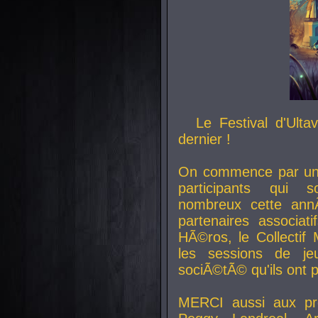
Le Festival d'Ult
dernier !
On commence par un 
participants qui s
nombreux cette an
partenaires associat
HÃ©ros, le Collecti
les sessions de j
sociÃ©tÃ© qu'ils ont
MERCI aussi aux pro