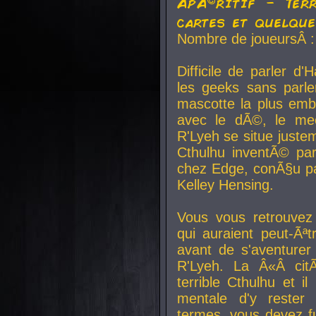
ApÃ©ritif - Ter
cartes et quelqu
Nombre de joueursÂ :
Difficile de parler d
les geeks sans parle
mascotte la plus emb
avec le dÃ©, le mee
R'Lyeh se situe juste
Cthulhu inventÃ© par
chez Edge, conÃ§u par
Kelley Hensing.
Vous vous retrouvez 
qui auraient peut-Ã
avant de s'aventurer
R'Lyeh. La Â«Â cit
terrible Cthulhu et i
mentale d'y rester 
termes, vous devez fu