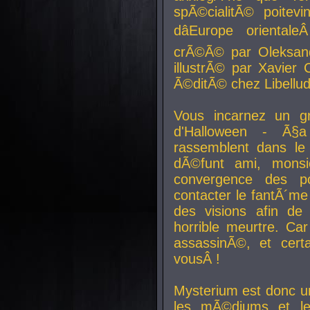
spÃ©cialitÃ© poitev
dâEurope orienta
crÃ©Ã© par Oleksand
illustrÃ© par Xavier 
Ã©ditÃ© chez Libellud
Vous incarnez un gr
d'Halloween - Ã§
rassemblent dans le
dÃ©funt ami, mons
convergence des pou
contacter le fantÃ´me
des visions afin de
horrible meurtre. Ca
assassinÃ©, et cert
vousÂ !
Mysterium est donc un
les mÃ©diums et le