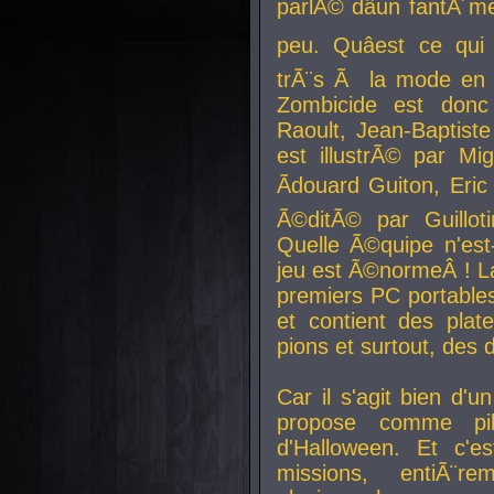
parlÃ© dâun fantÃ´me 
peu. Quâest ce qui
trÃ¨s Ã la mode en
Zombicide est donc
Raoult, Jean-Baptiste
est illustrÃ© par Mi
Ãdouard Guiton, Eric
Ã©ditÃ© par Guillot
Quelle Ã©quipe n'est
jeu est Ã©normeÂ ! La 
premiers PC portable
et contient des plat
pions et surtout, des d
Car il s'agit bien d'u
propose comme pil
d'Halloween. Et c'e
missions, entiÃ¨r