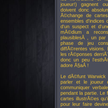
joueur!) gagnent o
doivent donc absolum
Ã©change de cartes
ensembles d'indices c
d'un suspect et d'u
mÃ©dium a reconst
plausiblesÂ , un pa
phase de jeu cons
diffÃ©rentes visions.
les rÃ©ponses derriÃ¨
donc un peu l'esthÃ
adore Ã§aÂ !
Le dÃ©funt Warwick 
parler et le joueur q
communiquer verbale
pendant la partie. Le
cartes illustrÃ©es q
pour leur faire devin