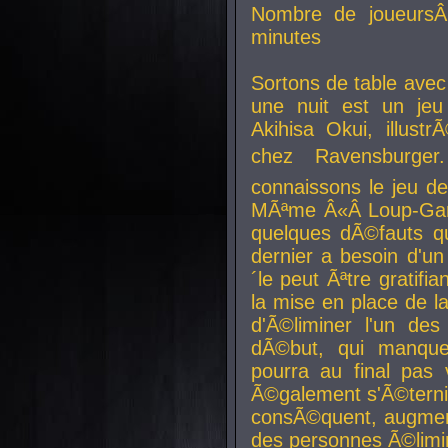
Nombre de joueurs
minutes
Sortons de table ave
une nuit est un je
Akihisa Okui, illus
chez Ravensburger.
connaissons le jeu d
MÃªme Â«Â Loup-Garo
quelques dÃ©fauts qu
dernier a besoin d'un
´le peut Ãªtre gratifi
la mise en place de l
d'Ã©liminer l'un des
dÃ©but, qui manque
pourra au final pas 
Ã©galement s'Ã©ternis
consÃ©quent, augment
des personnes Ã©limi