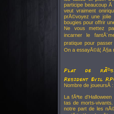
participe beaucoup Ã 
veut vraiment oniriq
prÃ©voyez une jolie
bougies pour offrir un
Ne vous mettez pa
incarner le fantÃ´m
pratique pour passer 
On a essayÃ©â¦ Ã§a n
Plat de rÃ©sis
Resident Evil R
Nombre de joueursÂ :
La fÃªte d'Halloween
tas de morts-vivants.
notre part de les nÃ©