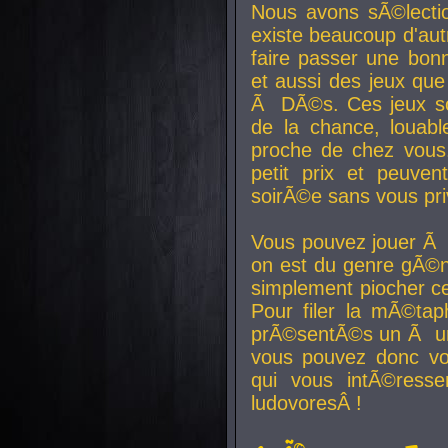
Nous avons sÃ©lectio
existe beaucoup d'autr
faire passer une bon
et aussi des jeux que
Ã DÃ©s. Ces jeux son
de la chance, louab
proche de chez vous.
petit prix et peuve
soirÃ©e sans vous pr
Vous pouvez jouer Ã 
on est du genre gÃ©n
simplement piocher ce
Pour filer la mÃ©tap
prÃ©sentÃ©s un Ã un
vous pouvez donc vo
qui vous intÃ©resse
ludovoresÂ !