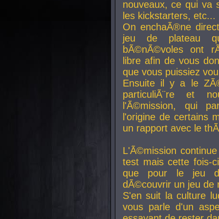
nouveaux, ce qui va so
les kickstarters, etc...
On enchaÃ®ne direct
jeu de plateau q
bÃ©nÃ©voles ont rÃ
libre afin de vous don
que vous puissiez vou
Ensuite il y a le ZÃ
particuliÃ¨re et 
l'Ã©mission, qui pa
l'origine de certains
un rapport avec le th
L'Ã©mission continue
test mais cette fois-c
que pour le jeu d
dÃ©couvrir un jeu de r
S'en suit la culture l
vous parle d'un aspe
essayant de rester da