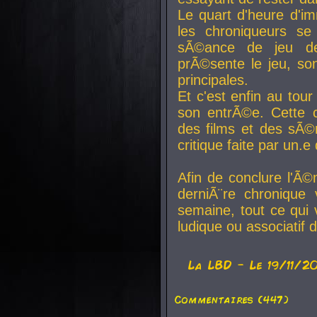
Le quart d'heure d'i
les chroniqueurs se
sÃ©ance de jeu de
prÃ©sente le jeu, son
principales.
Et c'est enfin au tour
son entrÃ©e. Cette c
des films et des sÃ©r
critique faite par un
Afin de conclure l'Ã©
derniÃ¨re chronique
semaine, tout ce qui 
ludique ou associatif 
La
LBD
- Le 19/11/2
Commentaires (447)