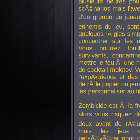
plusieurs heures pour
scÃ©narios mais l'av
d'un groupe de joueur
ennemis du jeu, sont
quelques rÃ¨gles simp
concentrer sur les 
Vous pourrez foui
survivants, condamn
mettre le feu Ã une
de cocktail molotov. 
l'expÃ©rience et de
de rÃ´le papier ou je
les personnaliser au fil
Zombicide est Ã la fr
alors vous risquez d
deux avant de rÃ©us
mais les jeux co
persÃ©vÃ©rer pour ob