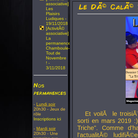
associative]
Le DÃ© CalÃ© 
Les
Plaisirs
Ludiques -
19/11/2018
[ActivitÃ©
associative]
La
permanence
Chamboule-
Tout de
Novembre
! -
3/11/2018
Nos
permanences
-
Lundi soir
20h30 - Jeux de
Et voilÃ le troi
rôle
Inscriptions ici
sorti en mars 2019 :)
Triche". Comme d'ha
-
Mardi soir
20h30 - Une
l'actualitÃ© ludifi