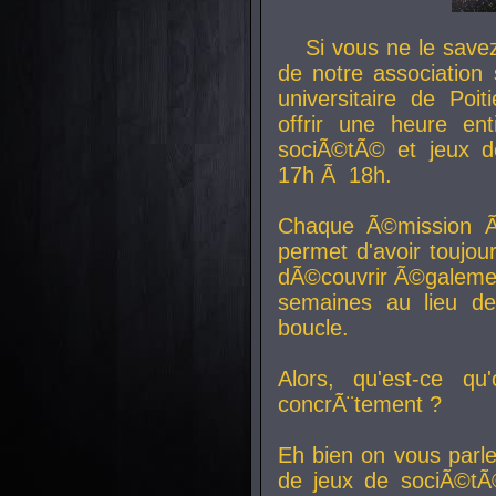
Si vous ne le sav
de notre association 
universitaire de Poit
offrir une heure en
sociÃ©tÃ© et jeux d
17h Ã 18h.
Chaque Ã©mission Ã
permet d'avoir toujo
dÃ©couvrir Ã©galemen
semaines au lieu d
boucle.
Alors, qu'est-ce qu
concrÃ¨tement ?
Eh bien on vous parl
de jeux de sociÃ©tÃ©