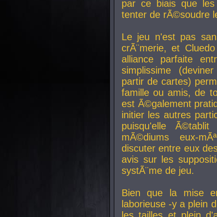
par ce biais que le
tenter de rÃ©soudre l
Le jeu n'est pas san
crÃ¨merie, et Clued
alliance parfaite e
simplissime (devine
partir de cartes) perm
famille ou amis, de t
est Ã©galement prati
initier les autres par
puisqu'elle Ã©tabli
mÃ©diums eux-mÃ
discuter entre eux de
avis sur les supposit
systÃ¨me de jeu.
Bien que la mise e
laborieuse -y a plein 
les tailles et plein d