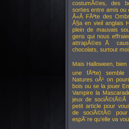
costumÃ©es, des b
sorties entre amis ou 
Â«Â FÃªte des Ombre
Ã§a en vieil anglais 
plein de mauvais sou
gens qui nous effraie
attrapÃ©es Ã caus
chocolats, surtout moi
Mais Halloween, bien q
une fÃªte) semble 
Natures oÃ¹ on pourr
bois ou se la jouer E
Vampire la Mascarade
jeux de sociÃ©tÃ©Â !
petit article pour vo
de sociÃ©tÃ© pour 
espÃ¨re qu'elle va vou