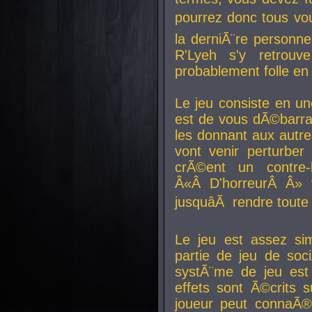
pourrez donc tous vous
la derniÃ¨re personne
R'Lyeh s'y retro
probablement folle en
Le jeu consiste en une
est de vous dÃ©barra
les donnant aux aut
vont venir perturber 
crÃ©ent un contre-
Â«Â D'horreurÂ Â» 
jusquâÃ rendre tout
Le jeu est assez si
partie de jeu de soc
systÃ¨me de jeu est
effets sont Ã©crits 
joueur peut connaÃ®