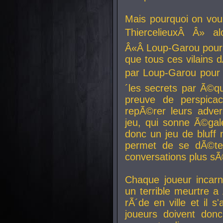
Mais pourquoi on vo
ThiercelieuxÂ Â» al
Â«Â Loup-Garou pour 
que tous ces vilain
par Loup-Garou pour u
´les secrets par Ã©qu
preuve de perspica
repÃ©rer leurs adver
jeu, qui sonne Ã©gale
donc un jeu de bluff 
permet de se dÃ©te
conversations plus sÃ
Chaque joueur incar
un terrible meurtre 
rÃ´de en ville et il s
joueurs doivent donc 