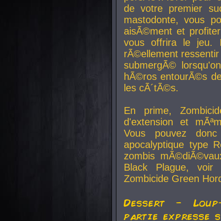
de votre premier su
mastodonte, vous po
aisÃ©ment et profite
vous offrira le jeu.
rÃ©ellement ressentir 
submergÃ© lorsqu'on 
hÃ©ros entourÃ©s de
les cÃ´tÃ©s.
En prime, Zombicide
d'extension et mÃªm
Vous pouvez donc 
apocalyptique type R
zombis mÃ©diÃ©vaux-
Black Plague, voi
Zombicide Green Hor
Dessert - Loup
partie expresse 