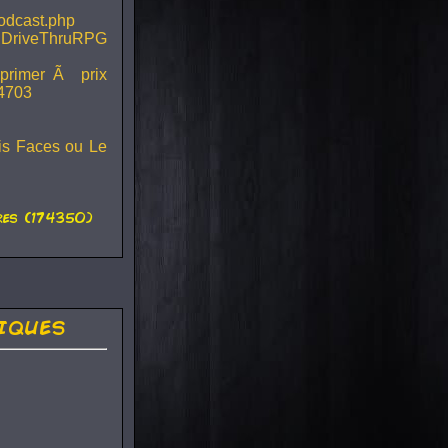
podcast.php
 DriveThruRPG
mprimer Ã prix
44703
ois Faces ou Le
es (174350)
iques