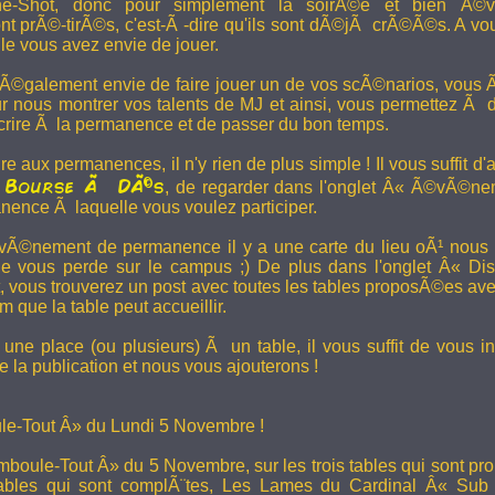
e-Shot, donc pour simplement la soirÃ©e et bien Ã©v
t prÃ©-tirÃ©s, c'est-Ã -dire qu'ils sont dÃ©jÃ crÃ©Ã©s. A vo
le vous avez envie de jouer.
 Ã©galement envie de faire jouer un de vos scÃ©narios, vous Ãª
r nous montrer vos talents de MJ et ainsi, vous permettez Ã d
scrire Ã la permanence et de passer du bon temps.
re aux permanences, il n'y rien de plus simple ! Il vous suffit d'a
Bourse Ã DÃ©s
a
, de regarder dans l'onglet Â« Ã©vÃ©ne
anence Ã laquelle vous voulez participer.
Ã©nement de permanence il y a une carte du lieu oÃ¹ nous l
ne vous perde sur le campus ;) De plus dans l'onglet Â« Di
vous trouverez un post avec toutes les tables proposÃ©es av
que la table peut accueillir.
une place (ou plusieurs) Ã un table, il vous suffit de vous in
 la publication et nous vous ajouterons !
e-Tout Â» du Lundi 5 Novembre !
boule-Tout Â» du 5 Novembre, sur les trois tables qui sont pro
bles qui sont complÃ¨tes,
Les Lames du Cardinal
Â« Sub T