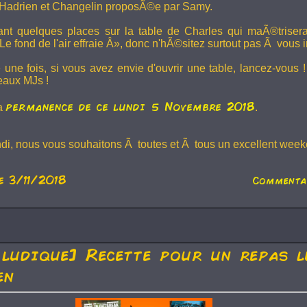
Hadrien et
Changelin
proposÃ©e par Samy.
dant quelques places sur la table de Charles qui maÃ®trise
e fond de l'air effraie Â», donc n'hÃ©sitez surtout pas Ã vous in
 une fois, si vous avez envie d'ouvrir une table, lancez-vou
eaux MJs !
permanence de ce lundi 5 Novembre 2018
la
.
ndi, nous vous souhaitons Ã toutes et Ã tous un excellent weeke
e 3/11/2018
Commenta
 ludique] Recette pour un repas l
en