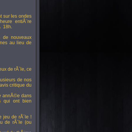
t sur les ondes
 heure entiÃ¨re
Ã 18h.
s de nouveaux
nes au lieu de
ux de rÃ´le, ce
lusieurs de nos
vis critique du
ette annÃ©e dans
ts qui ont bien
 jeu de rÃ´le !
u de rÃ´le (ou