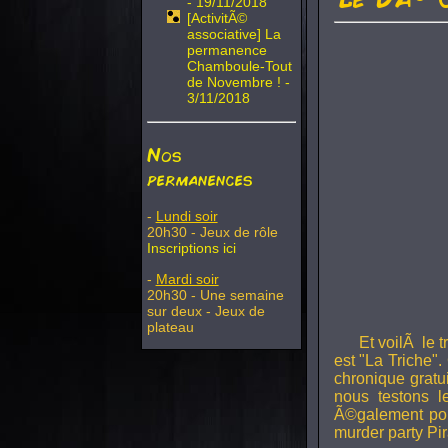
- 19/11/2018
[ActivitÃ©
associative] La
permanence
Chamboule-Tout
de Novembre ! -
3/11/2018
Nos
permanences
-
Lundi soir
20h30 - Jeux de rôle
Inscriptions ici
-
Mardi soir
20h30 - Une semaine
sur deux - Jeux de
plateau
Et voilÃ le 
est "La Triche".
chronique gratu
nous testons 
Ã©galement pou
murder party Pir