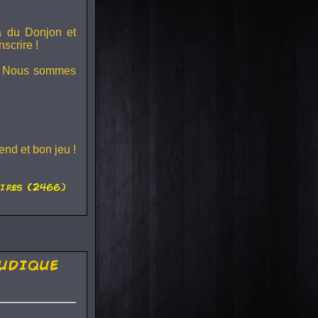
ra du
Donjon et
scrire !
s ! Nous sommes
nd et bon jeu !
ires (2466)
udique