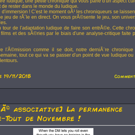
ture ludique, une petite chronique qui vous parle d'un aspect cu
t de rester dans le monde du ludique.
 d'immersion ! C'est le moment oÃ¹ les chroniqueurs se laissen
 jeu de rÃ´le en direct. On vous prÃ©sente le jeu, son univer
les.
u tour de l'adaptation ludique de faire son entrÃ©e. Cette chr
films et des sÃ©ries par le biais d'une analyse-critique faite 
re l'Ã©mission comme il se doit, notre derniÃ¨re chronique
semaine, tout ce qui va se passer d'un point de vue ludique ou 
lentours.
e 19/11/2018
Comment
tÃ© associative] La permanence
-Tout de Novembre !