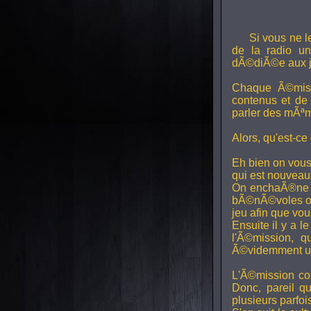
Si vous ne l
de la radio uni
dÃ©diÃ©e aux j
Chaque Ã©miss
contenus et de
parler des mÃªm
Alors, qu'est-ce
Eh bien on vous
qui est nouveaux,
On enchaÃ®ne di
bÃ©nÃ©voles ont
jeu afin que vo
Ensuite il y a l
l'Ã©mission, qu
Ã©videmment un 
L'Ã©mission con
Donc, pareil q
plusieurs parfois