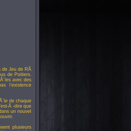
s de Jeu de RÃ
us de Poitiers.
Ã´les avec des
s l'existence
RÃ´le de chaque
est-Ã -dire que
 dans un nouvel
uvrir.
ent plusieurs