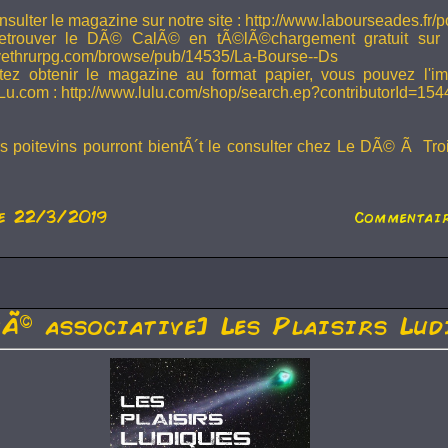
sulter le magazine sur notre site : http://www.labourseades.fr/
etrouver le DÃ© CalÃ© en tÃ©lÃ©chargement gratuit sur
ivethrurpg.com/browse/pub/14535/La-Bourse--Ds
tez obtenir le magazine au format papier, vous pouvez l'i
Lu.com : http://www.lulu.com/shop/search.ep?contributorId=15
rs poitevins pourront bientÃ´t le consulter chez Le DÃ© Ã Tr
e 22/3/2019
Commentair
tÃ© associative] Les Plaisirs Lud