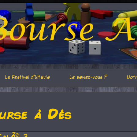
Le festival d'Ultavia
Le saviez-vous ?
Notr
urse à Dés
CalÃ© 3