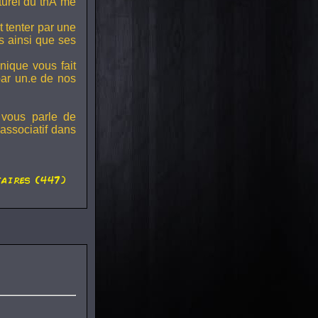
lturel du thÃ¨me
t tenter par une
s ainsi que ses
onique vous fait
par un.e de nos
 vous parle de
associatif dans
aires (447)