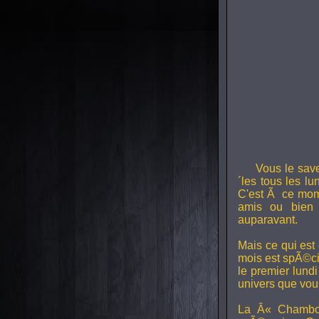
Vous le sav
´les tous les l
C'est Ã ce mom
amis ou bien 
auparavant.
Mais ce qui est
mois est spÃ©ci
le premier lund
univers que vou
La Â« Chambou