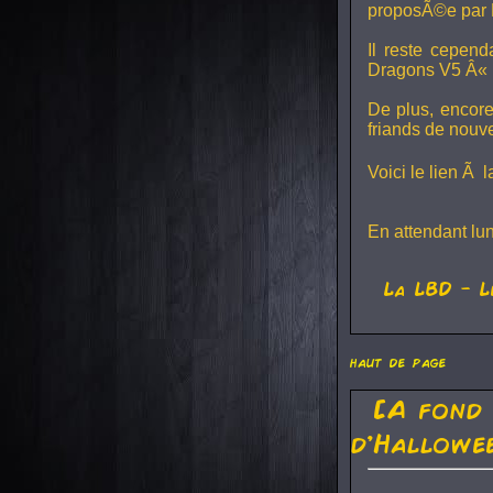
proposÃ©e par 
Il reste cepen
Dragons V5
Â« L
De plus, encore
friands de nouv
Voici le lien Ã 
En attendant lu
La
LBD
- L
haut de page
[A fond
d'Hallowe