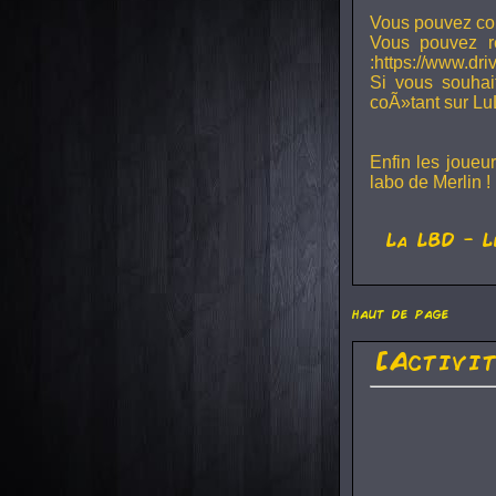
Vous pouvez con
Vous pouvez r
:https://www.dr
Si vous souhai
coÃ»tant sur Lu
Enfin les joueu
labo de Merlin !
La
LBD
- L
haut de page
[Activi