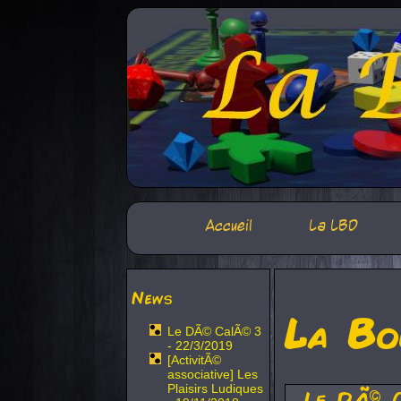
Accueil
La LBD
News
La Bo
Le DÃ© CalÃ© 3
- 22/3/2019
[ActivitÃ©
associative] Les
Plaisirs Ludiques
Le DÃ© 