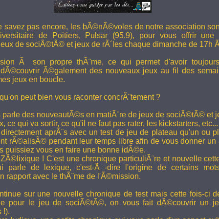
e savez pas encore, les bÃ©nÃ©voles de notre association son
versitaire de Poitiers, Pulsar (95.9), pour vous offrir une
eux de sociÃ©tÃ© et jeux de rÃ´les chaque dimanche de 17h 
ion Ã son propre thÃ¨me, ce qui permet d'avoir toujour
 dÃ©couvrir Ã©galement des nouveaux jeux au fil des semai
es jeux en boucle.
 qu'on peut bien vous raconter concrÃ¨tement ?
 parle des nouveautÃ©s en matiÃ¨re de jeux de sociÃ©tÃ© et je
 ce qui va sortir, ce qu'il ne faut pas rater, les kickstarters, etc...
rectement aprÃ¨s avec un test de jeu de plateau qu'un ou p
 rÃ©alisÃ© pendant leur temps libre afin de vous donner un a
us puissiez vous en faire une bonne idÃ©e.
e ZÃ©lixique ! C'est une chronique particuliÃ¨re et nouvelle c
i parle de lexique, c'est-Ã -dire l'origine de certains mo
rapport avec le thÃ¨me de l'Ã©mission.
tinue sur une nouvelle chronique de test mais cette fois-ci de
ue pour le jeu de sociÃ©tÃ©, on vous fait dÃ©couvrir un je
 !).