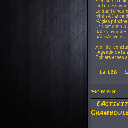
S'en suit la cul
tout en essayan
Le quart d'heure
mini sÃ©ance de
rÃ¨gles principa
Et c'est enfin a
dÃ©couvrir des 
bÃ©nÃ©voles.
Afin de conclu
l'Agenda de la 
Poitiers et ses a
La
LBD
- L
haut de page
[Activi
Chamboule