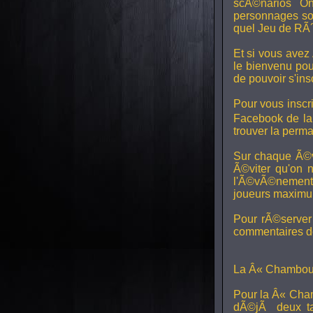
scÃ©narios On
personnages son
quel Jeu de RÃ´
Et si vous avez
le bienvenu pou
de pouvoir s'in
Pour vous inscri
Facebook de l
trouver la perm
Sur chaque Ã©v
Ã©viter qu'on 
l'Ã©vÃ©nement, 
joueurs maximum 
Pour rÃ©server 
commentaires de
La Â« Chamboul
Pour la Â« Cham
dÃ©jÃ deux ta