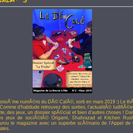
troisiÃ¨me numÃ©ro du DÃ© CalÃ©, sorti en mars 2019 :) Le thÃ
 Comme d'habitude retrouvez des sorties, l'actualitÃ© ludifiÃ©e
ite, des jeux, un dossier spÃ©cial et bien d'autres choses ! 
les jeux de sociÃ©tÃ© Origami, Shahrazad et Kitchen Rus
rvu le magazine avec un superbe scÃ©nario de l'Appel de 
ates.