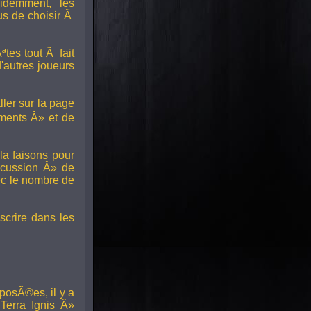
idemment, les
us de choisir Ã
tes tout Ã fait
'autres joueurs
ller sur la page
ments Â» et de
a faisons pour
scussion Â» de
ec le nombre de
scrire dans les
posÃ©es, il y a
erra Ignis Â»