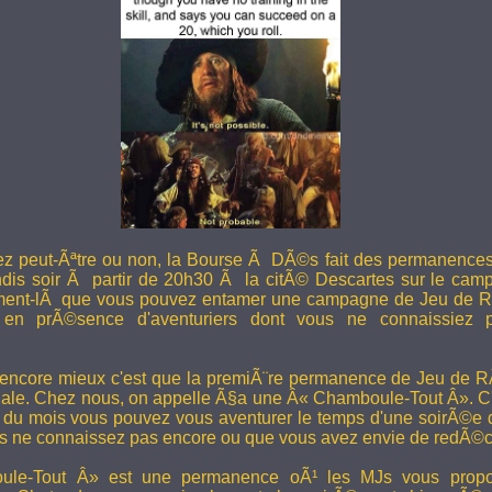
ez peut-Ãªtre ou non, la Bourse Ã DÃ©s fait des permanence
undis soir Ã partir de 20h30 Ã la citÃ© Descartes sur le camp
ent-lÃ que vous pouvez entamer une campagne de Jeu de R
en prÃ©sence d'aventuriers dont vous ne connaissiez pa
 encore mieux c'est que la premiÃ¨re permanence de Jeu de 
ale. Chez nous, on appelle Ã§a une Â« Chamboule-Tout Â». C'
i du mois vous pouvez vous aventurer le temps d'une soirÃ©e
s ne connaissez pas encore ou que vous avez envie de redÃ©co
le-Tout Â» est une permanence oÃ¹ les MJs vous propos