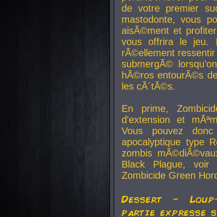
de votre premier su
mastodonte, vous po
aisÃ©ment et profite
vous offrira le jeu.
rÃ©ellement ressentir 
submergÃ© lorsqu'on 
hÃ©ros entourÃ©s de
les cÃ´tÃ©s.
En prime, Zombicide
d'extension et mÃªm
Vous pouvez donc 
apocalyptique type R
zombis mÃ©diÃ©vaux-
Black Plague, voi
Zombicide Green Hor
Dessert - Loup
partie expresse 