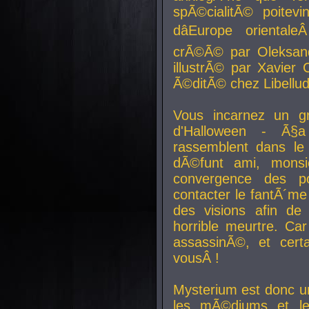
spÃ©cialitÃ© poitev
dâEurope orienta
crÃ©Ã© par Oleksand
illustrÃ© par Xavier 
Ã©ditÃ© chez Libellud
Vous incarnez un gr
d'Halloween - Ã§
rassemblent dans le
dÃ©funt ami, mons
convergence des pou
contacter le fantÃ´me
des visions afin de
horrible meurtre. Ca
assassinÃ©, et cert
vousÂ !
Mysterium est donc un
les mÃ©diums et le