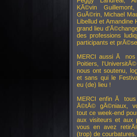
Peggy Landreal, A
KÃ©vin Guillemont
GuÃ©rin, Michael Maur
Libellud et Amandine H
grand lieu d'Ã©chang
des professions lud
participants et prÃ©se
MERCI aussi Ã nos pa
Poitiers, l'Universit
nous ont soutenu, log
et sans qui le Festiv
eu (de) lieu !
MERCI enfin Ã tous
Ã©tÃ© gÃ©niaux, v
tout ce week-end pour
aux visiteurs et aux
vous en avez retirÃ
(trop) de courbatures.