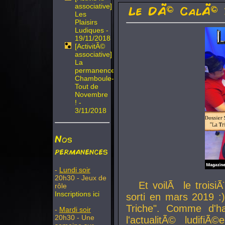
associative]
Le DÃ© CalÃ© 
Les
Plaisirs
Ludiques -
19/11/2018
[ActivitÃ©
associative]
La
permanence
Chamboule-
Tout de
Novembre
! -
3/11/2018
Nos
permanences
-
Lundi soir
20h30 - Jeux de
Et voilÃ le troi
rôle
Inscriptions ici
sorti en mars 2019 :)
Triche". Comme d'ha
-
Mardi soir
20h30 - Une
l'actualitÃ© ludifi