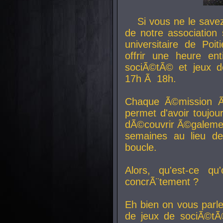
Si vous ne le sav
de notre association 
universitaire de Poit
offrir une heure en
sociÃ©tÃ© et jeux d
17h Ã 18h.
Chaque Ã©mission Ã
permet d'avoir toujo
dÃ©couvrir Ã©galemen
semaines au lieu d
boucle.
Alors, qu'est-ce qu
concrÃ¨tement ?
Eh bien on vous parl
de jeux de sociÃ©tÃ©