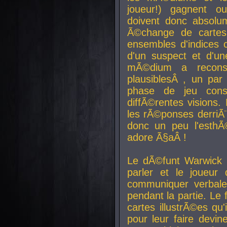
joueur!) gagnent o
doivent donc absolum
Ã©change de cartes
ensembles d'indices c
d'un suspect et d'u
mÃ©dium a reconst
plausiblesÂ , un pa
phase de jeu cons
diffÃ©rentes visions.
les rÃ©ponses derriÃ¨
donc un peu l'esthÃ
adore Ã§aÂ !
Le dÃ©funt Warwick 
parler et le joueur q
communiquer verbale
pendant la partie. Le
cartes illustrÃ©es q
pour leur faire devin