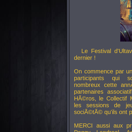
Le Festival d'Ult
dernier !
On commence par un 
participants qui s
nombreux cette an
partenaires associat
HÃ©ros, le Collecti
les sessions de j
sociÃ©tÃ© qu'ils ont
MERCI aussi aux pro