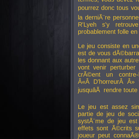
pourrez donc tous vous
la derniÃ¨re personne
R'Lyeh s'y retro
probablement folle en
Le jeu consiste en une
est de vous dÃ©barra
les donnant aux aut
vont venir perturber 
crÃ©ent un contre-
Â«Â D'horreurÂ Â» 
jusquâÃ rendre tout
Le jeu est assez si
partie de jeu de soc
systÃ¨me de jeu est
effets sont Ã©crits 
joueur peut connaÃ®