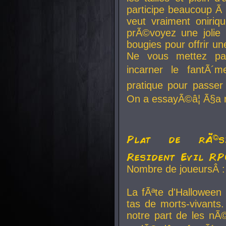
participe beaucoup Ã 
veut vraiment oniriq
prÃ©voyez une jolie
bougies pour offrir un
Ne vous mettez pa
incarner le fantÃ´m
pratique pour passer 
On a essayÃ©â¦ Ã§a n
Plat de rÃ©sis
Resident Evil R
Nombre de joueursÂ :
La fÃªte d'Halloween
tas de morts-vivants.
notre part de les nÃ©