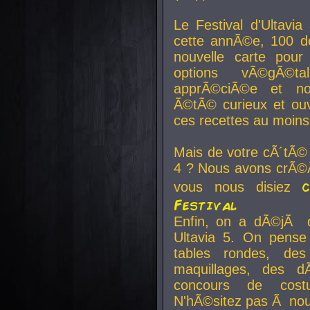
Le Festival d'Ultavia
cette annÃ©e, 100 de
nouvelle carte pour
options vÃ©gÃ©t
apprÃ©ciÃ©e et no
Ã©tÃ© curieux et ouv
ces recettes au moins
Mais de votre cÃ´tÃ©
4 ? Nous avons crÃ©Ã
vous nous disiez
Festival
Enfin, on a dÃ©jÃ de
Ultavia 5. On pens
tables rondes, des
maquillages, des d
concours de cost
N'hÃ©sitez pas Ã nous