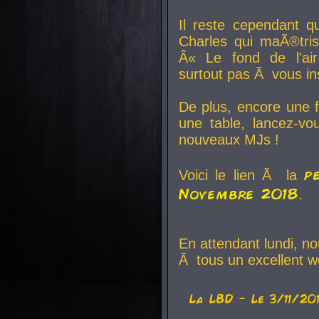
Il reste cependant q
Charles qui maÃ®tri
Â« Le fond de l'air
surtout pas Ã vous ins
De plus, encore une f
une table, lancez-v
nouveaux MJs !
p
Voici le lien Ã la
Novembre 2018
.
En attendant lundi, n
Ã tous un excellent w
La
LBD
- Le 3/11/20