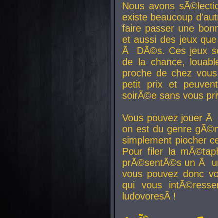
Nous avons sÃ©lectio
existe beaucoup d'autr
faire passer une bon
et aussi des jeux que
Ã DÃ©s. Ces jeux son
de la chance, louab
proche de chez vous.
petit prix et peuve
soirÃ©e sans vous pr
Vous pouvez jouer Ã 
on est du genre gÃ©n
simplement piocher ce
Pour filer la mÃ©tap
prÃ©sentÃ©s un Ã un
vous pouvez donc vo
qui vous intÃ©resse
ludovoresÂ !