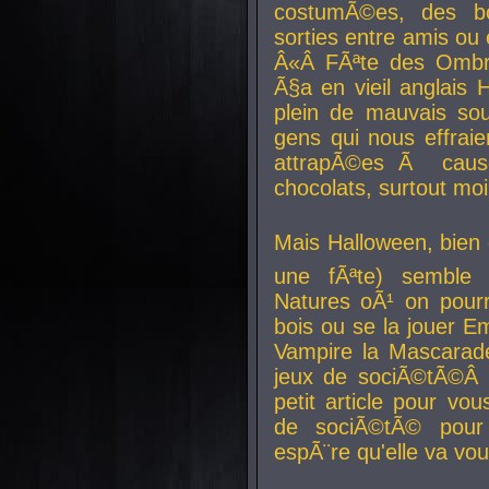
costumÃ©es, des b
sorties entre amis ou 
Â«Â FÃªte des Ombre
Ã§a en vieil anglais 
plein de mauvais sou
gens qui nous effraie
attrapÃ©es Ã caus
chocolats, surtout moi
Mais Halloween, bien q
une fÃªte) semble 
Natures oÃ¹ on pourr
bois ou se la jouer E
Vampire la Mascarade
jeux de sociÃ©tÃ©Â !
petit article pour vo
de sociÃ©tÃ© pour 
espÃ¨re qu'elle va vou