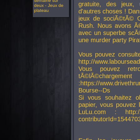
semaine sur
gratuite, des jeux,
deux - Jeux de
plateau
d'autres choses ! Da
jeux de sociÃ©tÃ© O
Rush. Nous avons Ã©
avec un superbe scÃ©
une murder party Pira
Vous pouvez consulte
http://www.laboursead
Vous pouvez ret
tÃ©lÃ©chargement
:https://www.driveth
Bourse--Ds
Si vous souhaitez o
papier, vous pouvez 
LuLu.com : http://w
contributorId=154470