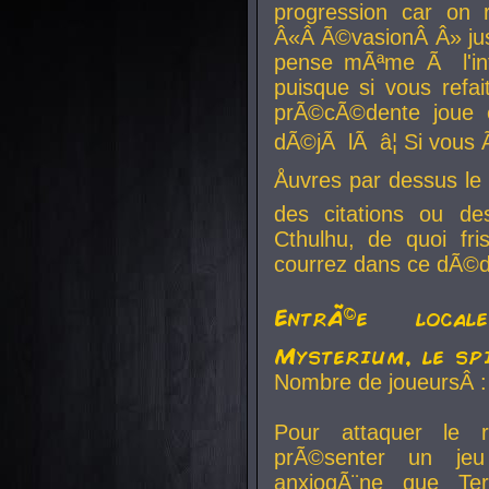
progression car on 
Â«Â Ã©vasionÂ Â» jusq
pense mÃªme Ã l'inf
puisque si vous refai
prÃ©cÃ©dente joue e
dÃ©jÃ lÃ â¦ Si vous 
Åuvres par dessus l
des citations ou d
Cthulhu, de quoi f
courrez dans ce dÃ©da
EntrÃ©e local
Mysterium, le sp
Nombre de joueursÂ :
Pour attaquer le 
prÃ©senter un je
anxiogÃ¨ne que Te