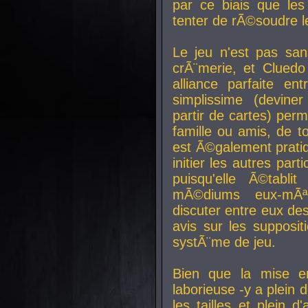
par ce biais que le
tenter de rÃ©soudre l
Le jeu n'est pas san
crÃ¨merie, et Clued
alliance parfaite e
simplissime (devine
partir de cartes) perm
famille ou amis, de t
est Ã©galement prati
initier les autres par
puisqu'elle Ã©tabli
mÃ©diums eux-mÃ
discuter entre eux de
avis sur les supposit
systÃ¨me de jeu.
Bien que la mise e
laborieuse -y a plein 
les tailles et plein d