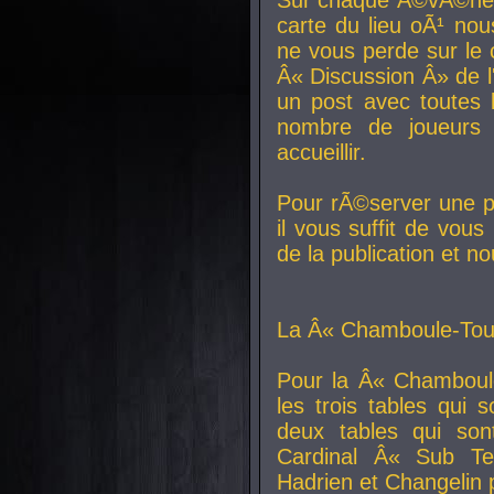
carte du lieu oÃ¹ nou
ne vous perde sur le 
Â« Discussion Â» de 
un post avec toutes 
nombre de joueurs
accueillir.
Pour rÃ©server une pl
il vous suffit de vou
de la publication et n
La Â« Chamboule-Tout
Pour la Â« Chamboul
les trois tables qui
deux tables qui so
Cardinal
Â« Sub Ter
Hadrien et
Changelin
p