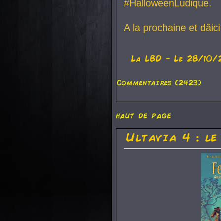
#HalloweenLudique.
A la prochaine et dâic
La
LBD
- Le 28/10/
Commentaires (2423)
haut de page
Ultavia 4 : le