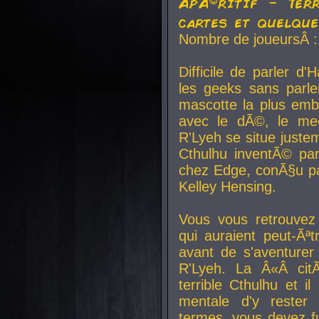
ApÃ©ritif - Ter
cartes et quelqu
Nombre de joueursÂ :
Difficile de parler d
les geeks sans parle
mascotte la plus emb
avec le dÃ©, le mee
R'Lyeh se situe juste
Cthulhu inventÃ© par
chez Edge, conÃ§u par
Kelley Hensing.
Vous vous retrouvez 
qui auraient peut-Ã
avant de s'aventurer
R'Lyeh. La Â«Â cit
terrible Cthulhu et i
mentale d'y rester 
termes, vous devez fu