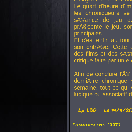
Le quart d'heure d'i
les chroniqueurs se
sÃ©ance de jeu de
prÃ©sente le jeu, son
principales.
Et c'est enfin au tour
son entrÃ©e. Cette c
des films et des sÃ©r
critique faite par un
Afin de conclure l'Ã©
derniÃ¨re chronique
semaine, tout ce qui 
ludique ou associatif 
La
LBD
- Le 19/11/2
Commentaires (447)