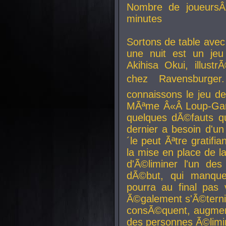
Nombre de joueurs
minutes
Sortons de table ave
une nuit est un je
Akihisa Okui, illus
chez Ravensburger.
connaissons le jeu d
MÃªme Â«Â Loup-Garo
quelques dÃ©fauts qu
dernier a besoin d'un
´le peut Ãªtre gratifi
la mise en place de l
d'Ã©liminer l'un des
dÃ©but, qui manque
pourra au final pas 
Ã©galement s'Ã©ternis
consÃ©quent, augment
des personnes Ã©limi