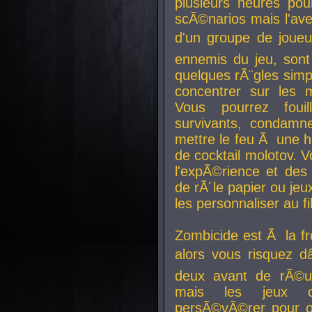
plusieurs heures pour
scÃ©narios mais l'av
d'un groupe de joueur
ennemis du jeu, sont
quelques rÃ¨gles simp
concentrer sur les 
Vous pourrez foui
survivants, condamn
mettre le feu Ã une
de cocktail molotov. 
l'expÃ©rience et de
de rÃ´le papier ou je
les personnaliser au fil
Zombicide est Ã la fr
alors vous risquez d
deux avant de rÃ©us
mais les jeux co
persÃ©vÃ©rer pour ob