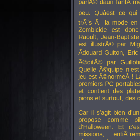
parlÃ© dâun fantÃ´me 
peu. Quâest ce qui
trÃ¨s Ã la mode en
Zombicide est donc
Raoult, Jean-Baptiste
est illustrÃ© par Mi
Ãdouard Guiton, Eric
Ã©ditÃ© par Guillot
Quelle Ã©quipe n'est
jeu est Ã©normeÂ ! La 
premiers PC portable
et contient des plat
pions et surtout, des d
Car il s'agit bien d'u
propose comme pil
d'Halloween. Et c'e
missions, entiÃ¨r