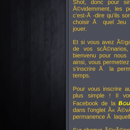
Shot, donc pour si
Ã©videmment, les pe
c'est-Ã -dire qu'ils
choisir Ã quel Jeu 
jouer.
Et si vous avez Ã©ga
de vos scÃ©narios,
bienvenu pour nous 
ainsi, vous permettez
s'inscrire Ã la per
temps.
Pour vous inscrire a
plus simple ! Il vo
Bo
Facebook de la
dans l'onglet Â« Ã©v
permanence Ã laquelle
Sur chaque Ã©vÃ©nem