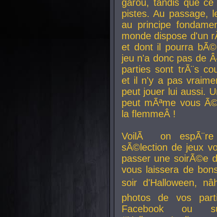
garou, tandis que ce 
pistes. Au passage, le
au principe fondamen
monde dispose d'un rÃ´
et dont il pourra bÃ©
jeu n'a donc pas de 
parties sont trÃ¨s c
et il n'y a pas vraime
peut jouer lui aussi.
peut mÃªme vous Ã©di
la flemmeÂ !
VoilÃ on espÃ¨re 
sÃ©lection de jeux vo
passer une soirÃ©e d
vous laissera de bons
soir d'Halloween, nâ
photos de vos parti
Facebook ou su