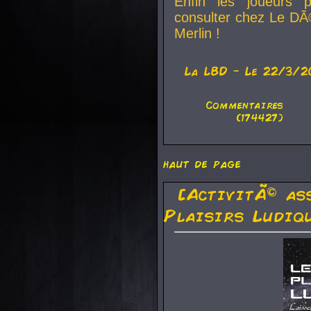
Enfin les joueurs p
consulter chez Le DÃ
Merlin !
La
LBD
- Le 22/3/2
Commentaires
(174427)
haut de page
[ActivitÃ© as
Plaisirs Ludiq