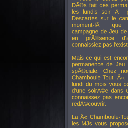
DÃ©s fait des perma
les lundis soir Ã 
Descartes sur le ca
moment-lÃ que v
campagne de Jeu de 
en prÃ©sence d'a
connaissiez pas l'exi
Mais ce qui est encor
permanence de Jeu 
spÃ©ciale. Chez n
Chamboule-Tout Â». 
lundi du mois vous p
d'une soirÃ©e dans 
connaissez pas enco
redÃ©couvrir.
La Â« Chamboule-Tou
les MJs vous propos