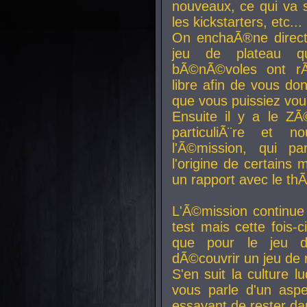
nouveaux, ce qui va so
les kickstarters, etc...
On enchaÃ®ne direct
jeu de plateau q
bÃ©nÃ©voles ont rÃ
libre afin de vous don
que vous puissiez vou
Ensuite il y a le ZÃ
particuliÃ¨re et 
l'Ã©mission, qui pa
l'origine de certains
un rapport avec le th
L'Ã©mission continue
test mais cette fois-c
que pour le jeu d
dÃ©couvrir un jeu de r
S'en suit la culture l
vous parle d'un aspe
essayant de rester da