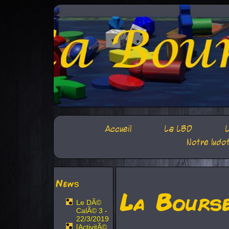
Accueil
La LBD
L
Notre ludo
News
La Bours
Le DÃ©
CalÃ© 3 -
22/3/2019
[ActivitÃ©