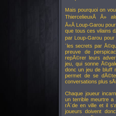
Mais pourquoi on vo
ThiercelieuxÂ Â» al
Â«Â Loup-Garou pour 
que tous ces vilain
par Loup-Garou pour u
´les secrets par Ã©qu
preuve de perspica
repÃ©rer leurs adver
jeu, qui sonne Ã©gale
donc un jeu de bluff 
permet de se dÃ©te
conversations plus sÃ
Chaque joueur incar
un terrible meurtre 
rÃ´de en ville et il s
joueurs doivent donc 