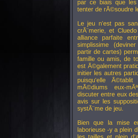
par ce biais que le
tenter de rÃ©soudre l
Le jeu n'est pas san
crÃ¨merie, et Clued
alliance parfaite e
simplissime (devine
partir de cartes) perm
famille ou amis, de t
est Ã©galement prati
initier les autres par
puisqu'elle Ã©tabli
mÃ©diums eux-mÃ
discuter entre eux de
avis sur les supposit
systÃ¨me de jeu.
Bien que la mise e
laborieuse -y a plein 
les tailles et plein d