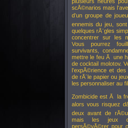
plusieurs heures pour
scÃ©narios mais l'av
d'un groupe de joueur
ennemis du jeu, sont
quelques rÃ¨gles simp
concentrer sur les 
Vous pourrez foui
survivants, condamn
mettre le feu Ã une
de cocktail molotov. 
l'expÃ©rience et de
de rÃ´le papier ou je
les personnaliser au fil
Zombicide est Ã la fr
alors vous risquez d
deux avant de rÃ©us
mais les jeux co
persÃ©vÃ©rer pour ob