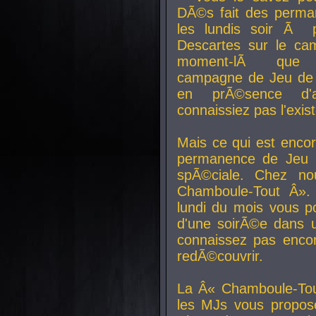
DÃ©s fait des perma
les lundis soir Ã 
Descartes sur le ca
moment-lÃ que v
campagne de Jeu de 
en prÃ©sence d'a
connaissiez pas l'exi
Mais ce qui est encor
permanence de Jeu 
spÃ©ciale. Chez n
Chamboule-Tout Â». 
lundi du mois vous p
d'une soirÃ©e dans 
connaissez pas enco
redÃ©couvrir.
La Â« Chamboule-Tou
les MJs vous propos