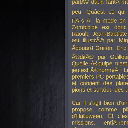
parlÃ© dâun fantÃ´me 
peu. Quâest ce qui
trÃ¨s Ã la mode en
Zombicide est donc
Raoult, Jean-Baptiste
est illustrÃ© par Mi
Ãdouard Guiton, Eric
Ã©ditÃ© par Guillot
Quelle Ã©quipe n'est
jeu est Ã©normeÂ ! La 
premiers PC portable
et contient des plat
pions et surtout, des d
Car il s'agit bien d'u
propose comme pil
d'Halloween. Et c'e
missions, entiÃ¨r