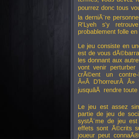
pourrez donc tous vous
la derniÃ¨re personne
R'Lyeh s'y retro
probablement folle en
Le jeu consiste en une
est de vous dÃ©barra
les donnant aux aut
vont venir perturber 
crÃ©ent un contre-
Â«Â D'horreurÂ Â» 
jusquâÃ rendre tout
Le jeu est assez si
partie de jeu de soc
systÃ¨me de jeu est
effets sont Ã©crits 
joueur peut connaÃ®