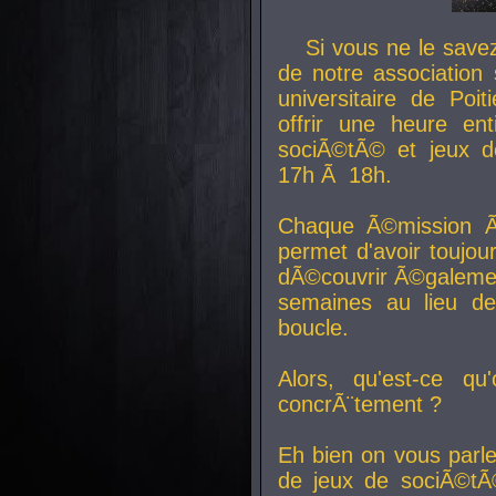
Si vous ne le sav
de notre association 
universitaire de Poit
offrir une heure en
sociÃ©tÃ© et jeux d
17h Ã 18h.
Chaque Ã©mission Ã
permet d'avoir toujo
dÃ©couvrir Ã©galemen
semaines au lieu d
boucle.
Alors, qu'est-ce qu
concrÃ¨tement ?
Eh bien on vous parl
de jeux de sociÃ©tÃ©