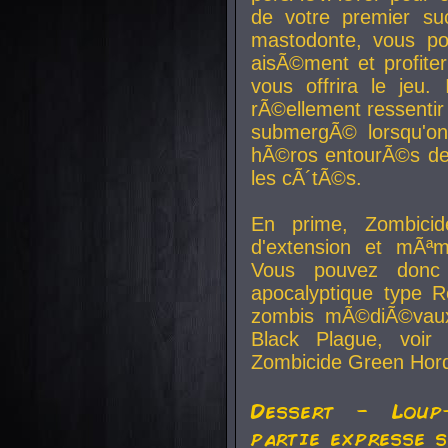
de votre premier su
mastodonte, vous po
aisÃ©ment et profite
vous offrira le jeu.
rÃ©ellement ressentir 
submergÃ© lorsqu'on 
hÃ©ros entourÃ©s de
les cÃ´tÃ©s.
En prime, Zombicide
d'extension et mÃªm
Vous pouvez donc 
apocalyptique type R
zombis mÃ©diÃ©vaux-
Black Plague, voi
Zombicide Green Hor
Dessert - Loup
partie expresse 