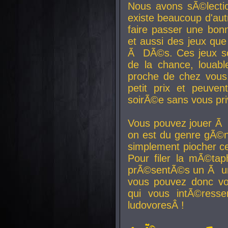
Nous avons sÃ©lectio
existe beaucoup d'autr
faire passer une bon
et aussi des jeux que
Ã DÃ©s. Ces jeux son
de la chance, louab
proche de chez vous.
petit prix et peuve
soirÃ©e sans vous pr
Vous pouvez jouer Ã 
on est du genre gÃ©n
simplement piocher ce
Pour filer la mÃ©tap
prÃ©sentÃ©s un Ã un
vous pouvez donc vo
qui vous intÃ©resse
ludovoresÂ !