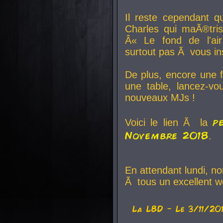
Il reste cependant q
Charles qui maÃ®tri
Â« Le fond de l'air
surtout pas Ã vous ins
De plus, encore une f
une table, lancez-v
nouveaux MJs !
p
Voici le lien Ã la
Novembre 2018
.
En attendant lundi, n
Ã tous un excellent w
La
LBD
- Le 3/11/20