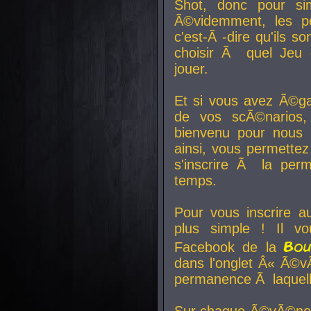
Shot, donc pour si
Ã©videmment, les pe
c'est-Ã -dire qu'ils
choisir Ã quel Jeu 
jouer.
Et si vous avez Ã©ga
de vos scÃ©narios,
bienvenu pour nous 
ainsi, vous permettez
s'inscrire Ã la per
temps.
Pour vous inscrire a
plus simple ! Il vo
Bo
Facebook de la
dans l'onglet Â« Ã©v
permanence Ã laquelle
Sur chaque Ã©vÃ©nem