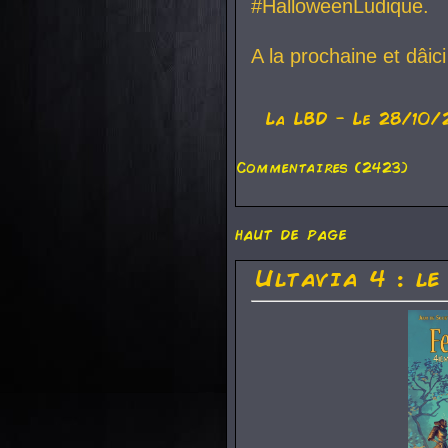
#HalloweenLudique.
A la prochaine et dâic
La
LBD
- Le 28/10/
Commentaires (2423)
haut de page
Ultavia 4 : le