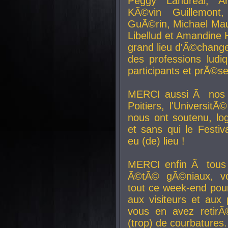
Peggy Landreal, A
KÃ©vin Guillemont
GuÃ©rin, Michael Maur
Libellud et Amandine H
grand lieu d'Ã©chang
des professions lud
participants et prÃ©se
MERCI aussi Ã nos pa
Poitiers, l'Universit
nous ont soutenu, log
et sans qui le Festiv
eu (de) lieu !
MERCI enfin Ã tous
Ã©tÃ© gÃ©niaux, v
tout ce week-end pour
aux visiteurs et aux
vous en avez retirÃ
(trop) de courbatures.