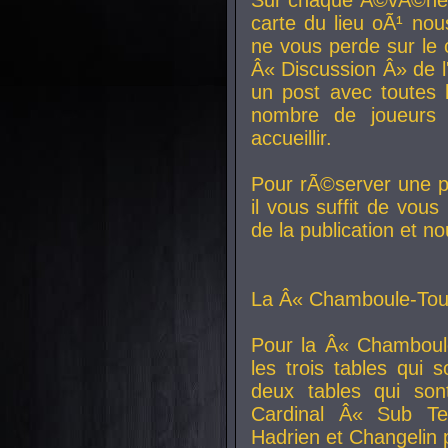
carte du lieu oÃ¹ nou
ne vous perde sur le 
Â« Discussion Â» de 
un post avec toutes 
nombre de joueurs
accueillir.
Pour rÃ©server une pl
il vous suffit de vou
de la publication et n
La Â« Chamboule-Tout
Pour la Â« Chamboul
les trois tables qui
deux tables qui so
Cardinal
Â« Sub Ter
Hadrien et
Changelin
p