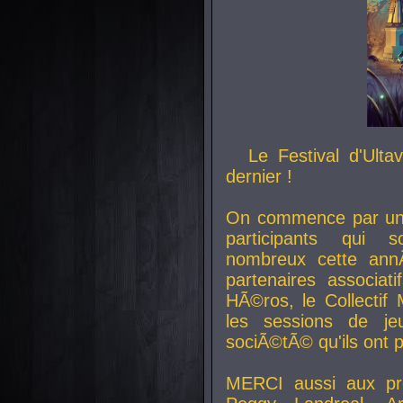
Le Festival d'Ult
dernier !
On commence par un 
participants qui s
nombreux cette an
partenaires associat
HÃ©ros, le Collecti
les sessions de j
sociÃ©tÃ© qu'ils ont
MERCI aussi aux pro