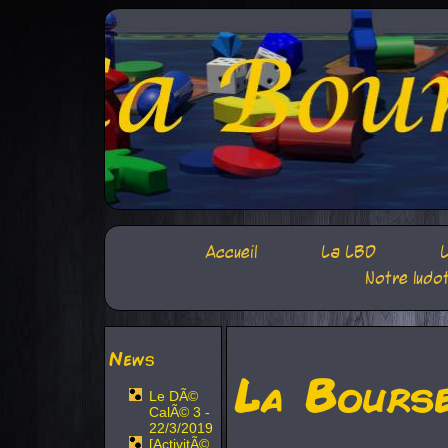
Accueil
La LBD
L
Notre ludo
News
La Bours
Le DÃ©
CalÃ© 3 -
22/3/2019
[ActivitÃ©