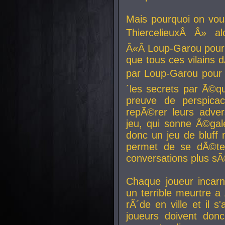
Mais pourquoi on vo
ThiercelieuxÂ Â» al
Â«Â Loup-Garou pour 
que tous ces vilain
par Loup-Garou pour u
´les secrets par Ã©qu
preuve de perspica
repÃ©rer leurs adver
jeu, qui sonne Ã©gale
donc un jeu de bluff 
permet de se dÃ©te
conversations plus sÃ
Chaque joueur incar
un terrible meurtre 
rÃ´de en ville et il s
joueurs doivent donc 