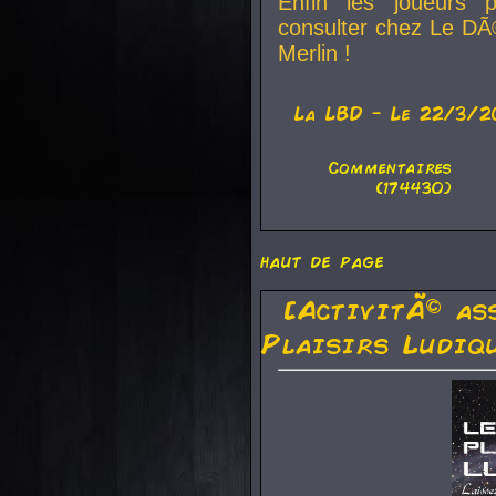
Enfin les joueurs p
consulter chez Le DÃ
Merlin !
La
LBD
- Le 22/3/2
Commentaires
(174430)
haut de page
[ActivitÃ© as
Plaisirs Ludiq