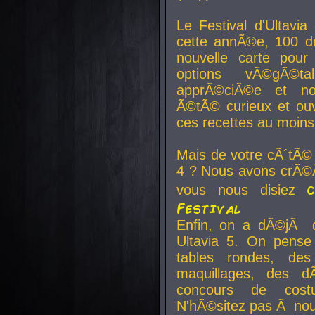
Le Festival d'Ultavia
cette annÃ©e, 100 de
nouvelle carte pour
options vÃ©gÃ©t
apprÃ©ciÃ©e et no
Ã©tÃ© curieux et ouv
ces recettes au moins
Mais de votre cÃ´tÃ©
4 ? Nous avons crÃ©Ã
vous nous disiez
Festival
Enfin, on a dÃ©jÃ de
Ultavia 5. On pens
tables rondes, des
maquillages, des d
concours de cost
N'hÃ©sitez pas Ã nous