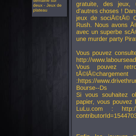
semaine sur
gratuite, des jeux,
deux - Jeux de
plateau
d'autres choses ! Da
jeux de sociÃ©tÃ© O
Rush. Nous avons Ã©
avec un superbe scÃ©
une murder party Pira
Vous pouvez consulte
http://www.laboursead
Vous pouvez ret
tÃ©lÃ©chargement
:https://www.driveth
Bourse--Ds
Si vous souhaitez o
papier, vous pouvez 
LuLu.com : http://w
contributorId=154470