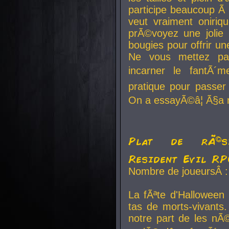
participe beaucoup Ã 
veut vraiment oniriq
prÃ©voyez une jolie
bougies pour offrir un
Ne vous mettez pa
incarner le fantÃ´m
pratique pour passer 
On a essayÃ©â¦ Ã§a n
Plat de rÃ©sis
Resident Evil R
Nombre de joueursÂ :
La fÃªte d'Halloween
tas de morts-vivants.
notre part de les nÃ©