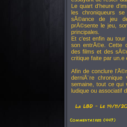
Le quart d'heure d'i
les chroniqueurs se
sÃ©ance de jeu de
prÃ©sente le jeu, son
principales.
Et c'est enfin au tour
son entrÃ©e. Cette c
des films et des sÃ©r
critique faite par un
Afin de conclure l'Ã©
derniÃ¨re chronique
semaine, tout ce qui 
ludique ou associatif 
La
LBD
- Le 19/11/2
Commentaires (447)