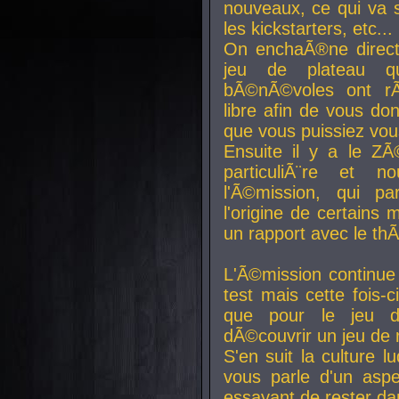
nouveaux, ce qui va so
les kickstarters, etc...
On enchaÃ®ne direct
jeu de plateau q
bÃ©nÃ©voles ont rÃ
libre afin de vous don
que vous puissiez vou
Ensuite il y a le ZÃ
particuliÃ¨re et 
l'Ã©mission, qui pa
l'origine de certains
un rapport avec le th
L'Ã©mission continue
test mais cette fois-c
que pour le jeu d
dÃ©couvrir un jeu de r
S'en suit la culture l
vous parle d'un aspe
essayant de rester da