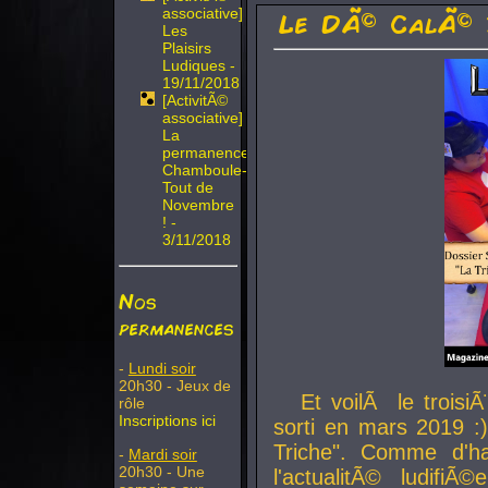
associative]
Le DÃ© CalÃ© 
Les
Plaisirs
Ludiques -
19/11/2018
[ActivitÃ©
associative]
La
permanence
Chamboule-
Tout de
Novembre
! -
3/11/2018
Nos
permanences
-
Lundi soir
20h30 - Jeux de
Et voilÃ le troi
rôle
Inscriptions ici
sorti en mars 2019 :)
Triche". Comme d'ha
-
Mardi soir
20h30 - Une
l'actualitÃ© ludifi