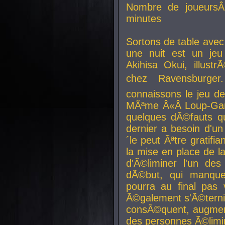
Nombre de joueurs
minutes
Sortons de table ave
une nuit est un je
Akihisa Okui, illus
chez Ravensburger.
connaissons le jeu d
MÃªme Â«Â Loup-Garo
quelques dÃ©fauts qu
dernier a besoin d'un
´le peut Ãªtre gratifi
la mise en place de l
d'Ã©liminer l'un des
dÃ©but, qui manque
pourra au final pas 
Ã©galement s'Ã©ternis
consÃ©quent, augment
des personnes Ã©limi