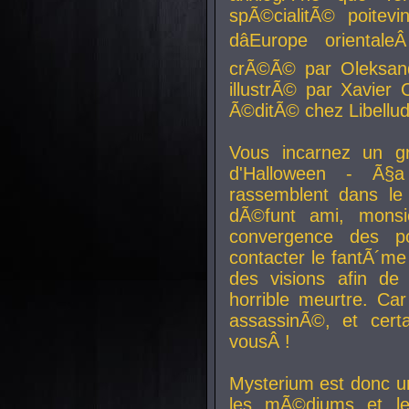
spÃ©cialitÃ© poitev
dâEurope orienta
crÃ©Ã© par Oleksand
illustrÃ© par Xavier 
Ã©ditÃ© chez Libellud
Vous incarnez un gr
d'Halloween - Ã§
rassemblent dans le
dÃ©funt ami, mons
convergence des pou
contacter le fantÃ´me
des visions afin de
horrible meurtre. Ca
assassinÃ©, et cert
vousÂ !
Mysterium est donc un
les mÃ©diums et le