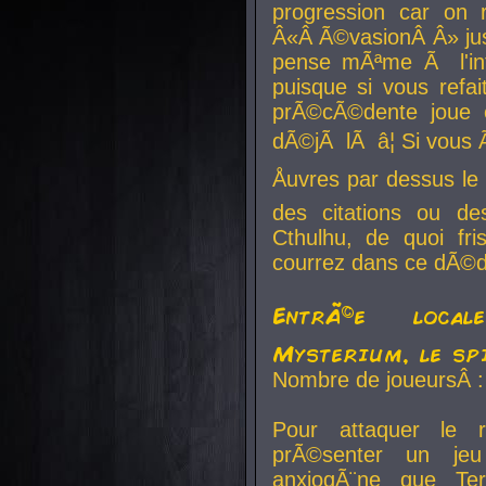
progression car on 
Â«Â Ã©vasionÂ Â» jusq
pense mÃªme Ã l'inf
puisque si vous refai
prÃ©cÃ©dente joue e
dÃ©jÃ lÃ â¦ Si vous 
Åuvres par dessus l
des citations ou d
Cthulhu, de quoi f
courrez dans ce dÃ©da
EntrÃ©e local
Mysterium, le sp
Nombre de joueursÂ :
Pour attaquer le 
prÃ©senter un je
anxiogÃ¨ne que Te