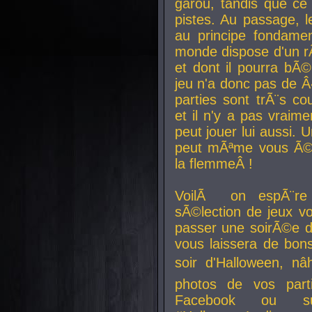
garou, tandis que ce 
pistes. Au passage, le
au principe fondamen
monde dispose d'un rÃ´
et dont il pourra bÃ©
jeu n'a donc pas de 
parties sont trÃ¨s c
et il n'y a pas vraime
peut jouer lui aussi.
peut mÃªme vous Ã©di
la flemmeÂ !
VoilÃ on espÃ¨re 
sÃ©lection de jeux vo
passer une soirÃ©e d
vous laissera de bons
soir d'Halloween, nâ
photos de vos parti
Facebook ou su