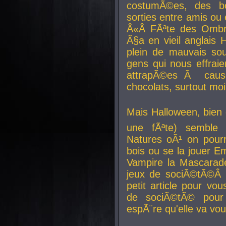
costumÃ©es, des b
sorties entre amis ou 
Â«Â FÃªte des Ombre
Ã§a en vieil anglais 
plein de mauvais sou
gens qui nous effraie
attrapÃ©es Ã caus
chocolats, surtout moi
Mais Halloween, bien q
une fÃªte) semble 
Natures oÃ¹ on pourr
bois ou se la jouer E
Vampire la Mascarade
jeux de sociÃ©tÃ©Â !
petit article pour vo
de sociÃ©tÃ© pour 
espÃ¨re qu'elle va vou