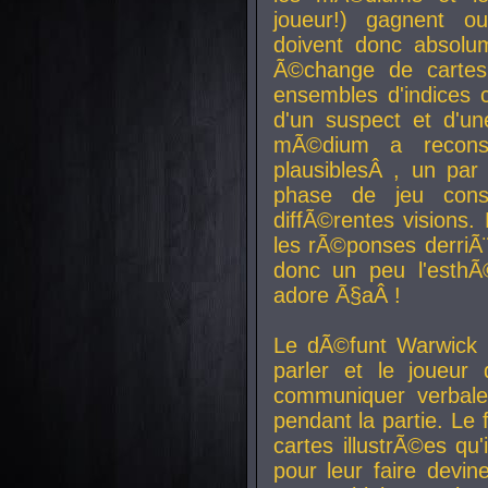
joueur!) gagnent o
doivent donc absolum
Ã©change de cartes
ensembles d'indices c
d'un suspect et d'u
mÃ©dium a reconst
plausiblesÂ , un pa
phase de jeu cons
diffÃ©rentes visions.
les rÃ©ponses derriÃ¨
donc un peu l'esthÃ
adore Ã§aÂ !
Le dÃ©funt Warwick 
parler et le joueur q
communiquer verbale
pendant la partie. Le
cartes illustrÃ©es q
pour leur faire devin