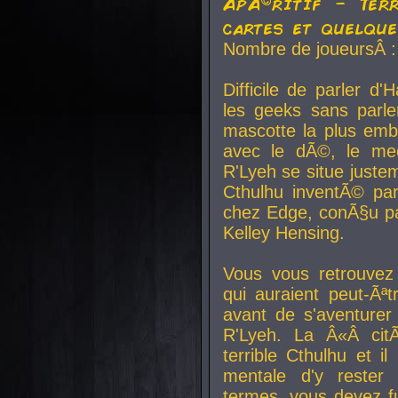
ApÃ©ritif - Ter
cartes et quelqu
Nombre de joueursÂ :
Difficile de parler d
les geeks sans parle
mascotte la plus emb
avec le dÃ©, le mee
R'Lyeh se situe juste
Cthulhu inventÃ© par
chez Edge, conÃ§u par
Kelley Hensing.
Vous vous retrouvez 
qui auraient peut-Ã
avant de s'aventurer
R'Lyeh. La Â«Â cit
terrible Cthulhu et i
mentale d'y rester 
termes, vous devez fu